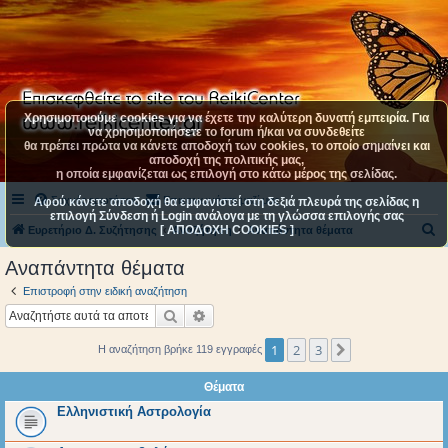
Χρησιμοποιούμε cookies για να έχετε την καλύτερη δυνατή εμπειρία. Για
να χρησιμοποιήσετε το forum ή/και να συνδεθείτε
θα πρέπει πρώτα να κάνετε αποδοχή των cookies, το οποίο σημαίνει και
αποδοχή της πολιτικής μας,
η οποία εμφανίζεται ως επιλογή στο κάτω μέρος της σελίδας.
Συχνές ερωτήσεις
Επικοινωνήστε μαζί μας
Αφού κάνετε αποδοχή θα εμφανιστεί στη δεξιά πλευρά της σελίδας η
επιλογή Σύνδεση ή Login ανάλογα με τη γλώσσα επιλογής σας
[ ΑΠΟΔΟΧΗ COOKIES ]
Α
Ευρετήριο Δ. Συζήτησης
Αναζήτηση
Αναπάντητα θέματα
ν
Αναπάντητα θέματα
α
Επιστροφή στην ειδική αναζήτηση
ζ
Αναζήτηση
Ειδική αναζήτηση
ή
1
2
3
Επόμενη
Η αναζήτηση βρήκε 119 εγγραφές
τ
η
Θέματα
σ
Ελληνιστική Αστρολογία
η