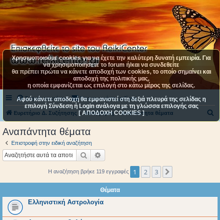
Χρησιμοποιούμε cookies για να έχετε την καλύτερη δυνατή εμπειρία. Για
να χρησιμοποιήσετε το forum ή/και να συνδεθείτε
θα πρέπει πρώτα να κάνετε αποδοχή των cookies, το οποίο σημαίνει και
αποδοχή της πολιτικής μας,
η οποία εμφανίζεται ως επιλογή στο κάτω μέρος της σελίδας.
Συχνές ερωτήσεις
Επικοινωνήστε μαζί μας
Αφού κάνετε αποδοχή θα εμφανιστεί στη δεξιά πλευρά της σελίδας η
επιλογή Σύνδεση ή Login ανάλογα με τη γλώσσα επιλογής σας
[ ΑΠΟΔΟΧΗ COOKIES ]
Α
Ευρετήριο Δ. Συζήτησης
Αναζήτηση
Αναπάντητα θέματα
ν
Αναπάντητα θέματα
α
Επιστροφή στην ειδική αναζήτηση
ζ
Αναζήτηση
Ειδική αναζήτηση
ή
1
2
3
Επόμενη
Η αναζήτηση βρήκε 119 εγγραφές
τ
η
Θέματα
σ
Ελληνιστική Αστρολογία
η