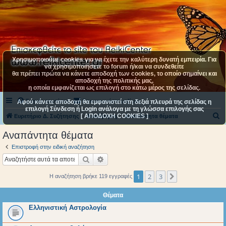
Χρησιμοποιούμε cookies για να έχετε την καλύτερη δυνατή εμπειρία. Για
να χρησιμοποιήσετε το forum ή/και να συνδεθείτε
θα πρέπει πρώτα να κάνετε αποδοχή των cookies, το οποίο σημαίνει και
αποδοχή της πολιτικής μας,
η οποία εμφανίζεται ως επιλογή στο κάτω μέρος της σελίδας.
Συχνές ερωτήσεις
Επικοινωνήστε μαζί μας
Αφού κάνετε αποδοχή θα εμφανιστεί στη δεξιά πλευρά της σελίδας η
επιλογή Σύνδεση ή Login ανάλογα με τη γλώσσα επιλογής σας
[ ΑΠΟΔΟΧΗ COOKIES ]
Α
Ευρετήριο Δ. Συζήτησης
Αναζήτηση
Αναπάντητα θέματα
ν
Αναπάντητα θέματα
α
Επιστροφή στην ειδική αναζήτηση
ζ
Αναζήτηση
Ειδική αναζήτηση
ή
1
2
3
Επόμενη
Η αναζήτηση βρήκε 119 εγγραφές
τ
η
Θέματα
σ
Ελληνιστική Αστρολογία
η