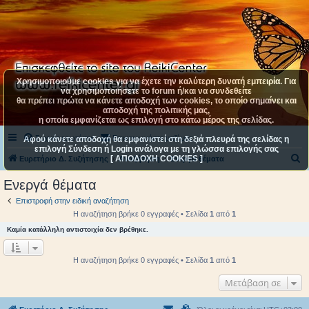
Χρησιμοποιούμε cookies για να έχετε την καλύτερη δυνατή εμπειρία. Για
να χρησιμοποιήσετε το forum ή/και να συνδεθείτε
θα πρέπει πρώτα να κάνετε αποδοχή των cookies, το οποίο σημαίνει και
αποδοχή της πολιτικής μας,
η οποία εμφανίζεται ως επιλογή στο κάτω μέρος της σελίδας.
Συχνές ερωτήσεις
Επικοινωνήστε μαζί μας
Αφού κάνετε αποδοχή θα εμφανιστεί στη δεξιά πλευρά της σελίδας η
επιλογή Σύνδεση ή Login ανάλογα με τη γλώσσα επιλογής σας
[ ΑΠΟΔΟΧΗ COOKIES ]
Α
Ευρετήριο Δ. Συζήτησης
Αναζήτηση
Ενεργά θέματα
ν
Ενεργά θέματα
α
Επιστροφή στην ειδική αναζήτηση
ζ
Η αναζήτηση βρήκε 0 εγγραφές • Σελίδα
1
από
1
ή
Καμία κατάλληλη αντιστοιχία δεν βρέθηκε.
τ
η
Η αναζήτηση βρήκε 0 εγγραφές • Σελίδα
1
από
1
σ
Μετάβαση σε
η