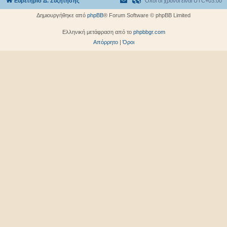
Ευρετήριο Δ. Συζήτησης
Όλοι οι χρόνοι είναι
UTC+03:00
Δημιουργήθηκε από
phpBB
® Forum Software © phpBB Limited
Ελληνική μετάφραση από το
phpbbgr.com
Απόρρητο
|
Όροι