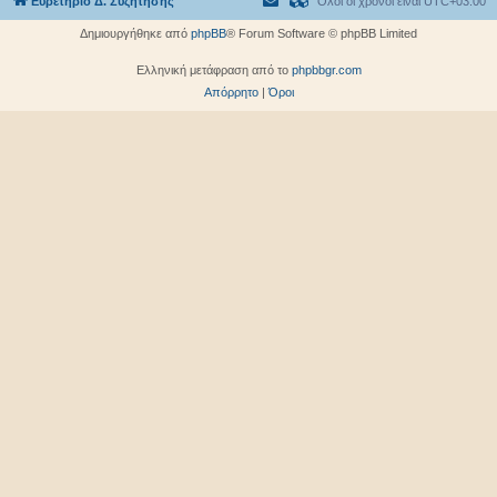
Ευρετήριο Δ. Συζήτησης
Όλοι οι χρόνοι είναι
UTC+03:00
Δημιουργήθηκε από
phpBB
® Forum Software © phpBB Limited
Ελληνική μετάφραση από το
phpbbgr.com
Απόρρητο
|
Όροι