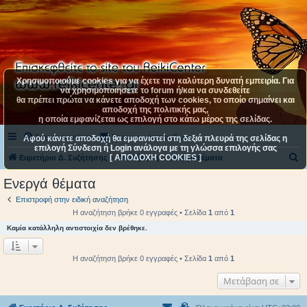
Χρησιμοποιούμε cookies για να έχετε την καλύτερη δυνατή εμπειρία. Για
να χρησιμοποιήσετε το forum ή/και να συνδεθείτε
θα πρέπει πρώτα να κάνετε αποδοχή των cookies, το οποίο σημαίνει και
αποδοχή της πολιτικής μας,
η οποία εμφανίζεται ως επιλογή στο κάτω μέρος της σελίδας.
Συχνές ερωτήσεις
Επικοινωνήστε μαζί μας
Αφού κάνετε αποδοχή θα εμφανιστεί στη δεξιά πλευρά της σελίδας η
επιλογή Σύνδεση ή Login ανάλογα με τη γλώσσα επιλογής σας
[ ΑΠΟΔΟΧΗ COOKIES ]
Α
Ευρετήριο Δ. Συζήτησης
Αναζήτηση
Ενεργά θέματα
ν
Ενεργά θέματα
α
Επιστροφή στην ειδική αναζήτηση
ζ
Η αναζήτηση βρήκε 0 εγγραφές • Σελίδα
1
από
1
ή
Καμία κατάλληλη αντιστοιχία δεν βρέθηκε.
τ
η
Η αναζήτηση βρήκε 0 εγγραφές • Σελίδα
1
από
1
σ
Μετάβαση σε
η