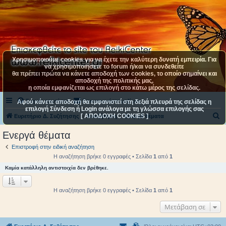
Χρησιμοποιούμε cookies για να έχετε την καλύτερη δυνατή εμπειρία. Για
να χρησιμοποιήσετε το forum ή/και να συνδεθείτε
θα πρέπει πρώτα να κάνετε αποδοχή των cookies, το οποίο σημαίνει και
αποδοχή της πολιτικής μας,
η οποία εμφανίζεται ως επιλογή στο κάτω μέρος της σελίδας.
Συχνές ερωτήσεις
Επικοινωνήστε μαζί μας
Αφού κάνετε αποδοχή θα εμφανιστεί στη δεξιά πλευρά της σελίδας η
επιλογή Σύνδεση ή Login ανάλογα με τη γλώσσα επιλογής σας
[ ΑΠΟΔΟΧΗ COOKIES ]
Α
Ευρετήριο Δ. Συζήτησης
Αναζήτηση
Ενεργά θέματα
ν
Ενεργά θέματα
α
Επιστροφή στην ειδική αναζήτηση
ζ
Η αναζήτηση βρήκε 0 εγγραφές • Σελίδα
1
από
1
ή
Καμία κατάλληλη αντιστοιχία δεν βρέθηκε.
τ
η
Η αναζήτηση βρήκε 0 εγγραφές • Σελίδα
1
από
1
σ
Μετάβαση σε
η