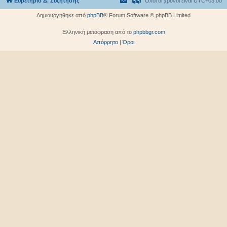
Ευρετήριο Δ. Συζήτησης
Όλοι οι χρόνοι είναι
UTC+03:00
Δημιουργήθηκε από
phpBB
® Forum Software © phpBB Limited
Ελληνική μετάφραση από το
phpbbgr.com
Απόρρητο
|
Όροι