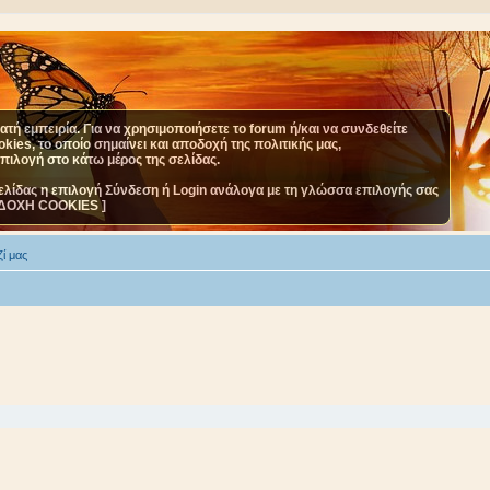
τή εμπειρία. Για να χρησιμοποιήσετε το forum ή/και να συνδεθείτε
ies, το οποίο σημαίνει και αποδοχή της πολιτικής μας,
επιλογή στο κάτω μέρος της σελίδας.
ελίδας η επιλογή Σύνδεση ή Login ανάλογα με τη γλώσσα επιλογής σας
ΔΟΧΗ COOKIES ]
ί μας