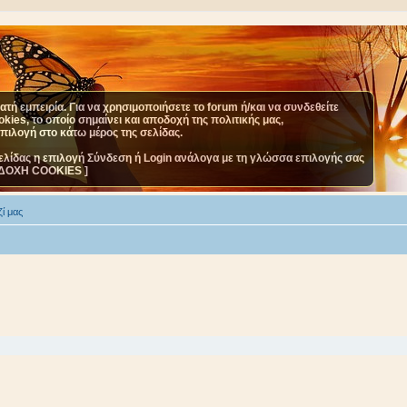
τή εμπειρία. Για να χρησιμοποιήσετε το forum ή/και να συνδεθείτε
ies, το οποίο σημαίνει και αποδοχή της πολιτικής μας,
επιλογή στο κάτω μέρος της σελίδας.
ελίδας η επιλογή Σύνδεση ή Login ανάλογα με τη γλώσσα επιλογής σας
ΔΟΧΗ COOKIES ]
ί μας