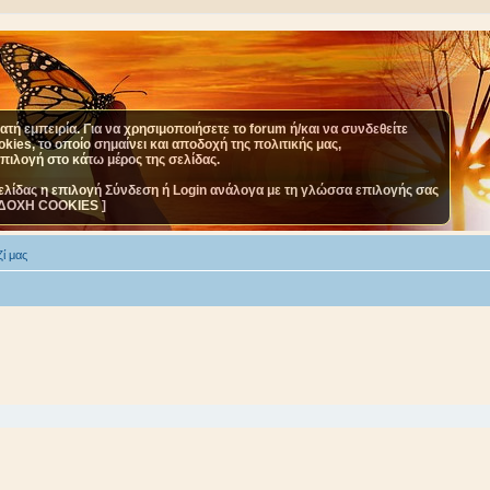
τή εμπειρία. Για να χρησιμοποιήσετε το forum ή/και να συνδεθείτε
ies, το οποίο σημαίνει και αποδοχή της πολιτικής μας,
επιλογή στο κάτω μέρος της σελίδας.
ελίδας η επιλογή Σύνδεση ή Login ανάλογα με τη γλώσσα επιλογής σας
ΔΟΧΗ COOKIES ]
ί μας