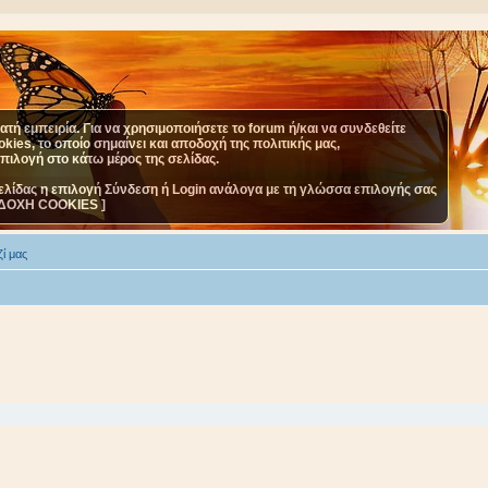
τή εμπειρία. Για να χρησιμοποιήσετε το forum ή/και να συνδεθείτε
ies, το οποίο σημαίνει και αποδοχή της πολιτικής μας,
επιλογή στο κάτω μέρος της σελίδας.
ελίδας η επιλογή Σύνδεση ή Login ανάλογα με τη γλώσσα επιλογής σας
ΔΟΧΗ COOKIES ]
ί μας