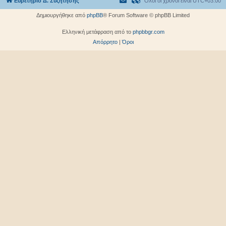
Ευρετήριο Δ. Συζήτησης
Όλοι οι χρόνοι είναι
UTC+03:00
Δημιουργήθηκε από
phpBB
® Forum Software © phpBB Limited
Ελληνική μετάφραση από το
phpbbgr.com
Απόρρητο
|
Όροι