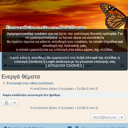
Χρησιμοποιούμε cookies για να έχετε την καλύτερη δυνατή εμπειρία. Για
να χρησιμοποιήσετε το forum ή/και να συνδεθείτε
θα πρέπει πρώτα να κάνετε αποδοχή των cookies, το οποίο σημαίνει και
αποδοχή της πολιτικής μας,
η οποία εμφανίζεται ως επιλογή στο κάτω μέρος της σελίδας.
Συχνές ερωτήσεις
Επικοινωνήστε μαζί μας
Αφού κάνετε αποδοχή θα εμφανιστεί στη δεξιά πλευρά της σελίδας η
επιλογή Σύνδεση ή Login ανάλογα με τη γλώσσα επιλογής σας
[ ΑΠΟΔΟΧΗ COOKIES ]
Α
Ευρετήριο Δ. Συζήτησης
Αναζήτηση
Ενεργά θέματα
ν
Ενεργά θέματα
α
Επιστροφή στην ειδική αναζήτηση
ζ
Η αναζήτηση βρήκε 0 εγγραφές • Σελίδα
1
από
1
ή
Καμία κατάλληλη αντιστοιχία δεν βρέθηκε.
τ
η
Η αναζήτηση βρήκε 0 εγγραφές • Σελίδα
1
από
1
σ
Μετάβαση σε
η