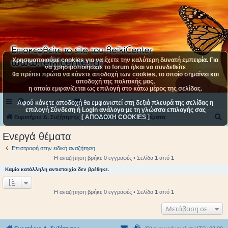
Χρησιμοποιούμε cookies για να έχετε την καλύτερη δυνατή εμπειρία. Για
να χρησιμοποιήσετε το forum ή/και να συνδεθείτε
θα πρέπει πρώτα να κάνετε αποδοχή των cookies, το οποίο σημαίνει και
αποδοχή της πολιτικής μας,
η οποία εμφανίζεται ως επιλογή στο κάτω μέρος της σελίδας.
Συχνές ερωτήσεις
Επικοινωνήστε μαζί μας
Αφού κάνετε αποδοχή θα εμφανιστεί στη δεξιά πλευρά της σελίδας η
επιλογή Σύνδεση ή Login ανάλογα με τη γλώσσα επιλογής σας
[ ΑΠΟΔΟΧΗ COOKIES ]
Α
Ευρετήριο Δ. Συζήτησης
Αναζήτηση
Ενεργά θέματα
ν
Ενεργά θέματα
α
Επιστροφή στην ειδική αναζήτηση
ζ
Η αναζήτηση βρήκε 0 εγγραφές • Σελίδα
1
από
1
ή
Καμία κατάλληλη αντιστοιχία δεν βρέθηκε.
τ
η
Η αναζήτηση βρήκε 0 εγγραφές • Σελίδα
1
από
1
σ
Μετάβαση σε
η