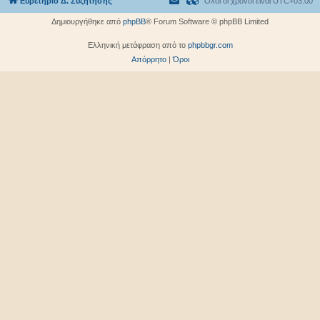
Ευρετήριο Δ. Συζήτησης
Όλοι οι χρόνοι είναι
UTC+03:00
Δημιουργήθηκε από
phpBB
® Forum Software © phpBB Limited
Ελληνική μετάφραση από το
phpbbgr.com
Απόρρητο
|
Όροι