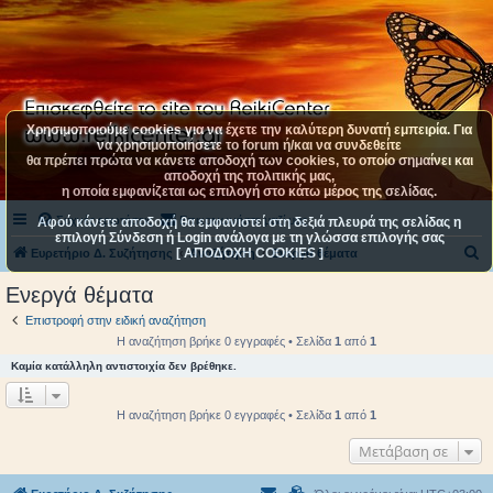
Χρησιμοποιούμε cookies για να έχετε την καλύτερη δυνατή εμπειρία. Για
να χρησιμοποιήσετε το forum ή/και να συνδεθείτε
θα πρέπει πρώτα να κάνετε αποδοχή των cookies, το οποίο σημαίνει και
αποδοχή της πολιτικής μας,
η οποία εμφανίζεται ως επιλογή στο κάτω μέρος της σελίδας.
Συχνές ερωτήσεις
Επικοινωνήστε μαζί μας
Αφού κάνετε αποδοχή θα εμφανιστεί στη δεξιά πλευρά της σελίδας η
επιλογή Σύνδεση ή Login ανάλογα με τη γλώσσα επιλογής σας
[ ΑΠΟΔΟΧΗ COOKIES ]
Α
Ευρετήριο Δ. Συζήτησης
Αναζήτηση
Ενεργά θέματα
ν
Ενεργά θέματα
α
Επιστροφή στην ειδική αναζήτηση
ζ
Η αναζήτηση βρήκε 0 εγγραφές • Σελίδα
1
από
1
ή
Καμία κατάλληλη αντιστοιχία δεν βρέθηκε.
τ
η
Η αναζήτηση βρήκε 0 εγγραφές • Σελίδα
1
από
1
σ
Μετάβαση σε
η