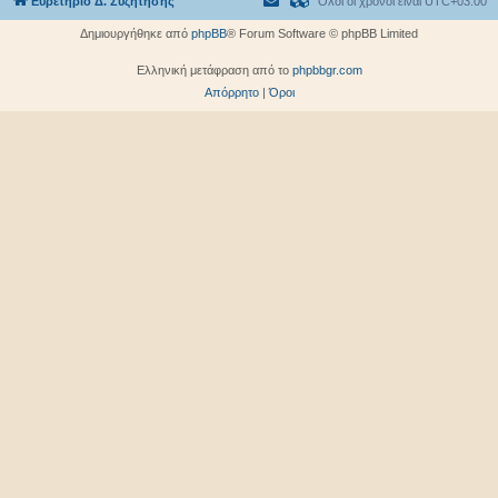
Ευρετήριο Δ. Συζήτησης
Όλοι οι χρόνοι είναι
UTC+03:00
Δημιουργήθηκε από
phpBB
® Forum Software © phpBB Limited
Ελληνική μετάφραση από το
phpbbgr.com
Απόρρητο
|
Όροι