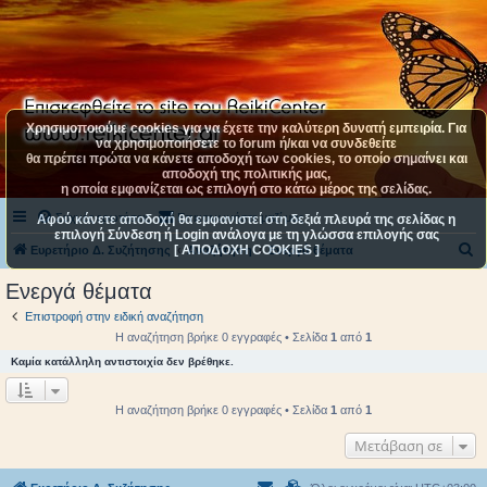
Χρησιμοποιούμε cookies για να έχετε την καλύτερη δυνατή εμπειρία. Για
να χρησιμοποιήσετε το forum ή/και να συνδεθείτε
θα πρέπει πρώτα να κάνετε αποδοχή των cookies, το οποίο σημαίνει και
αποδοχή της πολιτικής μας,
η οποία εμφανίζεται ως επιλογή στο κάτω μέρος της σελίδας.
Συχνές ερωτήσεις
Επικοινωνήστε μαζί μας
Αφού κάνετε αποδοχή θα εμφανιστεί στη δεξιά πλευρά της σελίδας η
επιλογή Σύνδεση ή Login ανάλογα με τη γλώσσα επιλογής σας
[ ΑΠΟΔΟΧΗ COOKIES ]
Α
Ευρετήριο Δ. Συζήτησης
Αναζήτηση
Ενεργά θέματα
ν
Ενεργά θέματα
α
Επιστροφή στην ειδική αναζήτηση
ζ
Η αναζήτηση βρήκε 0 εγγραφές • Σελίδα
1
από
1
ή
Καμία κατάλληλη αντιστοιχία δεν βρέθηκε.
τ
η
Η αναζήτηση βρήκε 0 εγγραφές • Σελίδα
1
από
1
σ
Μετάβαση σε
η