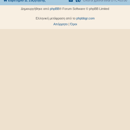
Ευρετήριο Δ. Συζήτησης
Όλοι οι χρόνοι είναι
UTC+03:00
Δημιουργήθηκε από
phpBB
® Forum Software © phpBB Limited
Ελληνική μετάφραση από το
phpbbgr.com
Απόρρητο
|
Όροι