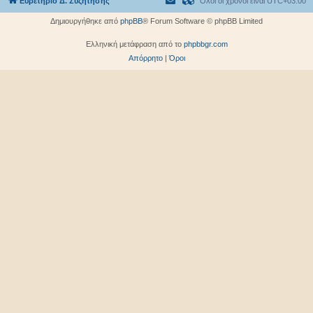
Ευρετήριο Δ. Συζήτησης
Όλοι οι χρόνοι είναι
UTC+03:00
Δημιουργήθηκε από
phpBB
® Forum Software © phpBB Limited
Ελληνική μετάφραση από το
phpbbgr.com
Απόρρητο
|
Όροι