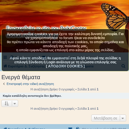
Χρησιμοποιούμε cookies για να έχετε την καλύτερη δυνατή εμπειρία. Για
να χρησιμοποιήσετε το forum ή/και να συνδεθείτε
θα πρέπει πρώτα να κάνετε αποδοχή των cookies, το οποίο σημαίνει και
αποδοχή της πολιτικής μας,
η οποία εμφανίζεται ως επιλογή στο κάτω μέρος της σελίδας.
Συχνές ερωτήσεις
Επικοινωνήστε μαζί μας
Αφού κάνετε αποδοχή θα εμφανιστεί στη δεξιά πλευρά της σελίδας η
επιλογή Σύνδεση ή Login ανάλογα με τη γλώσσα επιλογής σας
[ ΑΠΟΔΟΧΗ COOKIES ]
Α
Ευρετήριο Δ. Συζήτησης
Αναζήτηση
Ενεργά θέματα
ν
Ενεργά θέματα
α
Επιστροφή στην ειδική αναζήτηση
ζ
Η αναζήτηση βρήκε 0 εγγραφές • Σελίδα
1
από
1
ή
Καμία κατάλληλη αντιστοιχία δεν βρέθηκε.
τ
η
Η αναζήτηση βρήκε 0 εγγραφές • Σελίδα
1
από
1
σ
Μετάβαση σε
η