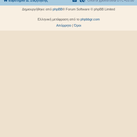
Ευρετήριο Δ. Συζήτησης
Όλοι οι χρόνοι είναι
UTC+03:00
Δημιουργήθηκε από
phpBB
® Forum Software © phpBB Limited
Ελληνική μετάφραση από το
phpbbgr.com
Απόρρητο
|
Όροι