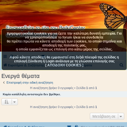
Χρησιμοποιούμε cookies για να έχετε την καλύτερη δυνατή εμπειρία. Για
να χρησιμοποιήσετε το forum ή/και να συνδεθείτε
θα πρέπει πρώτα να κάνετε αποδοχή των cookies, το οποίο σημαίνει και
αποδοχή της πολιτικής μας,
η οποία εμφανίζεται ως επιλογή στο κάτω μέρος της σελίδας.
Συχνές ερωτήσεις
Επικοινωνήστε μαζί μας
Αφού κάνετε αποδοχή θα εμφανιστεί στη δεξιά πλευρά της σελίδας η
επιλογή Σύνδεση ή Login ανάλογα με τη γλώσσα επιλογής σας
[ ΑΠΟΔΟΧΗ COOKIES ]
Α
Ευρετήριο Δ. Συζήτησης
Αναζήτηση
Ενεργά θέματα
ν
Ενεργά θέματα
α
Επιστροφή στην ειδική αναζήτηση
ζ
Η αναζήτηση βρήκε 0 εγγραφές • Σελίδα
1
από
1
ή
Καμία κατάλληλη αντιστοιχία δεν βρέθηκε.
τ
η
Η αναζήτηση βρήκε 0 εγγραφές • Σελίδα
1
από
1
σ
Μετάβαση σε
η