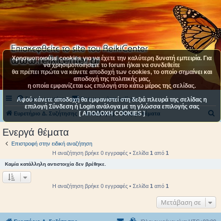
Χρησιμοποιούμε cookies για να έχετε την καλύτερη δυνατή εμπειρία. Για
να χρησιμοποιήσετε το forum ή/και να συνδεθείτε
θα πρέπει πρώτα να κάνετε αποδοχή των cookies, το οποίο σημαίνει και
αποδοχή της πολιτικής μας,
η οποία εμφανίζεται ως επιλογή στο κάτω μέρος της σελίδας.
Συχνές ερωτήσεις
Επικοινωνήστε μαζί μας
Αφού κάνετε αποδοχή θα εμφανιστεί στη δεξιά πλευρά της σελίδας η
επιλογή Σύνδεση ή Login ανάλογα με τη γλώσσα επιλογής σας
[ ΑΠΟΔΟΧΗ COOKIES ]
Α
Ευρετήριο Δ. Συζήτησης
Αναζήτηση
Ενεργά θέματα
ν
Ενεργά θέματα
α
Επιστροφή στην ειδική αναζήτηση
ζ
Η αναζήτηση βρήκε 0 εγγραφές • Σελίδα
1
από
1
ή
Καμία κατάλληλη αντιστοιχία δεν βρέθηκε.
τ
η
Η αναζήτηση βρήκε 0 εγγραφές • Σελίδα
1
από
1
σ
Μετάβαση σε
η