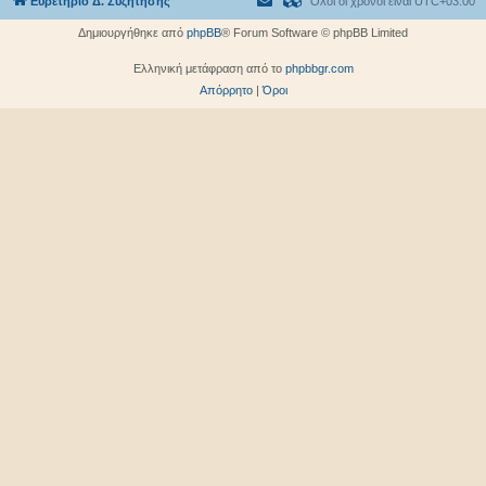
Ευρετήριο Δ. Συζήτησης
Όλοι οι χρόνοι είναι
UTC+03:00
Δημιουργήθηκε από
phpBB
® Forum Software © phpBB Limited
Ελληνική μετάφραση από το
phpbbgr.com
Απόρρητο
|
Όροι