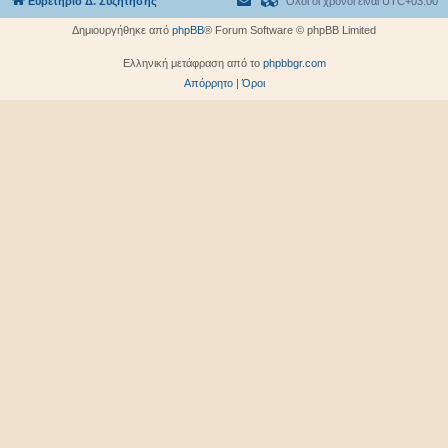
Ευρετήριο Δ. Συζήτησης
Όλοι οι χρόνοι είναι
UTC+03:00
Δημιουργήθηκε από
phpBB
® Forum Software © phpBB Limited
Ελληνική μετάφραση από το
phpbbgr.com
Απόρρητο
|
Όροι