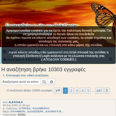
Χρησιμοποιούμε cookies για να έχετε την καλύτερη δυνατή εμπειρία. Για
να χρησιμοποιήσετε το forum ή/και να συνδεθείτε
θα πρέπει πρώτα να κάνετε αποδοχή των cookies, το οποίο σημαίνει και
αποδοχή της πολιτικής μας,
η οποία εμφανίζεται ως επιλογή στο κάτω μέρος της σελίδας.
Συχνές ερωτήσεις
Επικοινωνήστε μαζί μας
Αφού κάνετε αποδοχή θα εμφανιστεί στη δεξιά πλευρά της σελίδας η
επιλογή Σύνδεση ή Login ανάλογα με τη γλώσσα επιλογής σας
[ ΑΠΟΔΟΧΗ COOKIES ]
Α
Ευρετήριο Δ. Συζήτησης
Αναζήτηση
ν
Η αναζήτηση βρήκε 10303 εγγραφές
α
Επιστροφή στην ειδική αναζήτηση
ζ
Αναζήτηση
Ειδική αναζήτηση
ή
Σελίδα
1
από
687
1
2
3
4
5
687
Επό
Η αναζήτηση βρήκε 10303 εγγραφές
τ
…
η
από
ALEXOULA
σ
06 Αύγ 2026 11:34 am
Δ. Συζήτηση:
Η ΠΑΡΕΑ - ΚΑΛΗΜΕΡΑ!!!
η
Θέμα:
ΚΑΛΗΜΕΡΑ...ΚΑΛΗΣΠΕΡΑ...ΚΑΛΗΝΥΧΤΑ...
Απαντήσεις:
92451