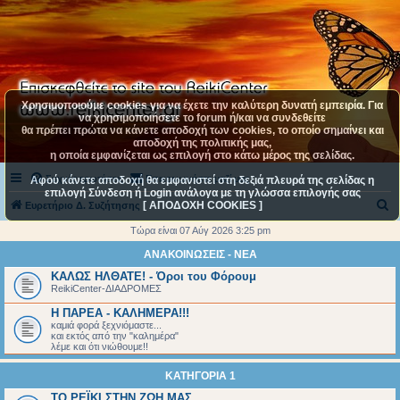
Χρησιμοποιούμε cookies για να έχετε την καλύτερη δυνατή εμπειρία. Για
να χρησιμοποιήσετε το forum ή/και να συνδεθείτε
θα πρέπει πρώτα να κάνετε αποδοχή των cookies, το οποίο σημαίνει και
αποδοχή της πολιτικής μας,
η οποία εμφανίζεται ως επιλογή στο κάτω μέρος της σελίδας.
Συχνές ερωτήσεις
Επικοινωνήστε μαζί μας
Αφού κάνετε αποδοχή θα εμφανιστεί στη δεξιά πλευρά της σελίδας η
επιλογή Σύνδεση ή Login ανάλογα με τη γλώσσα επιλογής σας
[ ΑΠΟΔΟΧΗ COOKIES ]
Α
Ευρετήριο Δ. Συζήτησης
ν
Τώρα είναι 07 Αύγ 2026 3:25 pm
α
ΑΝΑΚΟΙΝΩΣΕΙΣ - ΝΕΑ
ζ
ΚΑΛΩΣ ΗΛΘΑΤΕ! - Όροι του Φόρουμ
ReikiCenter-ΔΙΑΔΡΟΜΕΣ
ή
Η ΠΑΡΕΑ - ΚΑΛΗΜΕΡΑ!!!
τ
καμιά φορά ξεχνιόμαστε...
η
και εκτός από την "καλημέρα"
λέμε και ότι νιώθουμε!!
σ
ΚΑΤΗΓΟΡΙΑ 1
η
ΤΟ ΡΕΪΚΙ ΣΤΗΝ ΖΩΗ ΜΑΣ