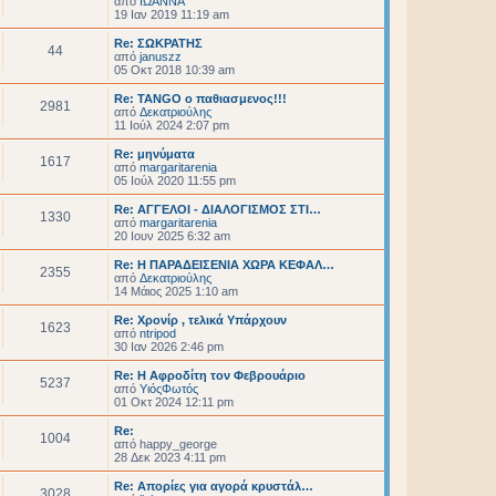
από
ΙΩΑΝΝΑ
19 Ιαν 2019 11:19 am
Re: ΣΩΚΡΑΤΗΣ
44
από
januszz
05 Οκτ 2018 10:39 am
Re: TANGO ο παθιασμενος!!!
2981
από
Δεκατριούλης
11 Ιούλ 2024 2:07 pm
Re: μηνύματα
1617
από
margaritarenia
05 Ιούλ 2020 11:55 pm
Re: ΑΓΓΕΛΟΙ - ΔΙΑΛΟΓΙΣΜΟΣ ΣΤΙ…
1330
από
margaritarenia
20 Ιουν 2025 6:32 am
Re: Η ΠΑΡΑΔΕΙΣΕΝΙΑ ΧΩΡΑ ΚΕΦΑΛ…
2355
από
Δεκατριούλης
14 Μάιος 2025 1:10 am
Re: Χρονίρ , τελικά Υπάρχουν
1623
από
ntripod
30 Ιαν 2026 2:46 pm
Re: Η Αφροδίτη τον Φεβρουάριο
5237
από
ΥιόςΦωτός
01 Οκτ 2024 12:11 pm
Re:
1004
από
happy_george
28 Δεκ 2023 4:11 pm
Re: Απορίες για αγορά κρυστάλ…
3028