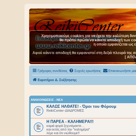
Χρησιμοποιούμε cookies για να έχετε την καλύτερη δυνα
θα πρέπει πρώτα να κάνετε αποδοχή των cook
η οποία εμφανίζεται ως 
Αφού κάνετε αποδοχή θα εμφανιστεί στη δεξιά πλευρά της σ
[ ΑΠΟ
Γρήγορες συνδέσεις
Συχνές ερωτήσεις
Επικοινωνήστε μαζ
Ευρετήριο Δ. Συζήτησης
ΑΝΑΚΟΙΝΩΣΕΙΣ - ΝΕΑ
ΚΑΛΩΣ ΗΛΘΑΤΕ! - Όροι του Φόρουμ
ReikiCenter-ΔΙΑΔΡΟΜΕΣ
Η ΠΑΡΕΑ - ΚΑΛΗΜΕΡΑ!!!
καμιά φορά ξεχνιόμαστε...
και εκτός από την "καλημέρα"
λέμε και ότι νιώθουμε!!