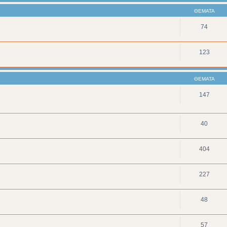
ΘΈΜΑΤΑ
74
123
ΘΈΜΑΤΑ
147
40
404
227
48
57