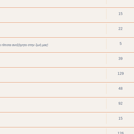
15
22
5
ει τίποτα ανεξήγητο στην ζωή μας!
39
129
48
92
15
126