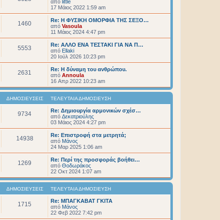
από
little
17 Μάιος 2022 1:59 am
Re: Η ΦΥΣΙΚΗ ΟΜΟΡΦΙΑ ΤΗΣ ΣΕΞΟ…
1460
από
Vasoula
11 Μάιος 2024 4:47 pm
Re: ΑΛΛΟ ΕΝΑ ΤΕΣΤΑΚΙ ΓΙΑ ΝΑ Π…
5553
από
Ellaki
20 Ιούλ 2026 10:23 pm
Re: Η δύναμη του ανθρώπου.
2631
από
Annoula
16 Απρ 2022 10:23 am
ΔΗΜΟΣΙΕΎΣΕΙΣ
ΤΕΛΕΥΤΑΊΑ ΔΗΜΟΣΊΕΥΣΗ
Re: Δημιουργία αρμονικών σχέσ…
9734
από
Δεκατριούλης
03 Μάιος 2024 4:27 pm
Re: Επιστροφή στα μετρητά;
14938
από
Μάνος
24 Μαρ 2025 1:06 am
Re: Περί της προσφοράς βοήθει…
1269
από
Θοδωράκος
22 Οκτ 2024 1:07 am
ΔΗΜΟΣΙΕΎΣΕΙΣ
ΤΕΛΕΥΤΑΊΑ ΔΗΜΟΣΊΕΥΣΗ
Re: ΜΠΑΓΚΑΒΑΤ ΓΚΙΤΑ
1715
από
Μάνος
22 Φεβ 2022 7:42 pm