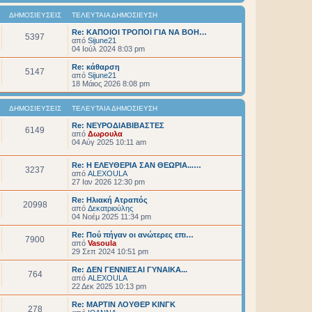
ΔΗΜΟΣΙΕΎΣΕΙΣ
ΤΕΛΕΥΤΑΊΑ ΔΗΜΟΣΊΕΥΣΗ
Re: ΚΑΠΟΙΟΙ ΤΡΟΠΟΙ ΓΙΑ ΝΑ ΒΟΗ…
5397
από
Sijune21
04 Ιούλ 2024 8:03 pm
Re: κάθαρση
5147
από
Sijune21
18 Μάιος 2026 8:08 pm
ΔΗΜΟΣΙΕΎΣΕΙΣ
ΤΕΛΕΥΤΑΊΑ ΔΗΜΟΣΊΕΥΣΗ
Re: ΝΕΥΡΟΔΙΑΒΙΒΑΣΤΕΣ
6149
από
Δωρουλα
04 Αύγ 2025 10:11 am
Re: Η ΕΛΕΥΘΕΡΙΑ ΣΑΝ ΘΕΩΡΙΑ...…
3237
από
ALEXOULA
27 Ιαν 2026 12:30 pm
Re: Ηλιακή Ατραπός
20998
από
Δεκατριούλης
04 Νοέμ 2025 11:34 pm
Re: Πού πήγαν οι ανώτερες επι…
7900
από
Vasoula
29 Σεπ 2024 10:51 pm
Re: ΔΕΝ ΓΕΝΝΙΕΣΑΙ ΓΥΝΑΙΚΑ...
764
από
ALEXOULA
22 Δεκ 2025 10:13 pm
Re: ΜΑΡΤΙΝ ΛΟΥΘΕΡ ΚΙΝΓΚ
278