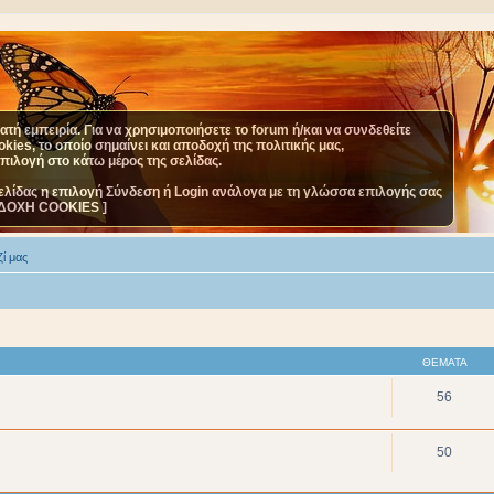
τή εμπειρία. Για να χρησιμοποιήσετε το forum ή/και να συνδεθείτε
ies, το οποίο σημαίνει και αποδοχή της πολιτικής μας,
επιλογή στο κάτω μέρος της σελίδας.
ελίδας η επιλογή Σύνδεση ή Login ανάλογα με τη γλώσσα επιλογής σας
ΔΟΧΗ COOKIES ]
ί μας
ΘΈΜΑΤΑ
56
50