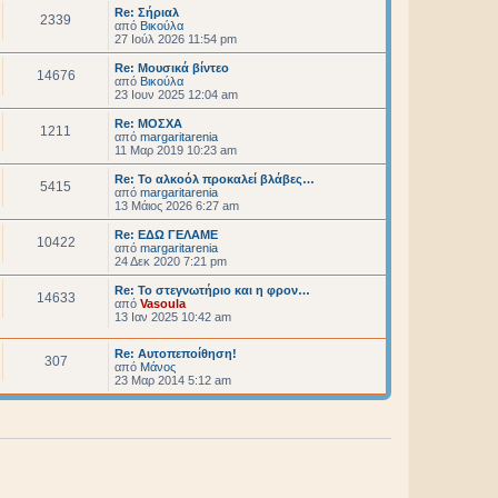
Re: Σήριαλ
2339
από
Βικούλα
27 Ιούλ 2026 11:54 pm
Re: Μουσικά βίντεο
14676
από
Βικούλα
23 Ιουν 2025 12:04 am
Re: ΜΟΣΧΑ
1211
από
margaritarenia
11 Μαρ 2019 10:23 am
Re: Το αλκοόλ προκαλεί βλάβες…
5415
από
margaritarenia
13 Μάιος 2026 6:27 am
Re: ΕΔΩ ΓΕΛΑΜΕ
10422
από
margaritarenia
24 Δεκ 2020 7:21 pm
Re: Το στεγνωτήριο και η φρον…
14633
από
Vasoula
13 Ιαν 2025 10:42 am
Re: Αυτοπεποίθηση!
307
από
Μάνος
23 Μαρ 2014 5:12 am