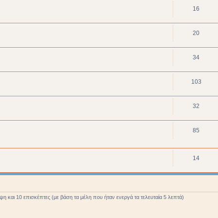
16
20
34
103
32
85
14
 και 10 επισκέπτες (με βάση τα μέλη που ήταν ενεργά τα τελευταία 5 λεπτά)