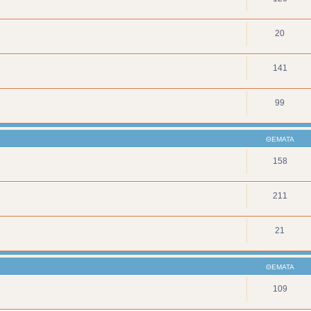
20
141
99
ΘΈΜΑΤΑ
158
211
21
ΘΈΜΑΤΑ
109