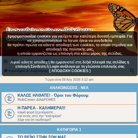
Χρησιμοποιούμε cookies για να έχετε την καλύτερη δυνατή εμπειρία. Για
να χρησιμοποιήσετε το forum ή/και να συνδεθείτε
θα πρέπει πρώτα να κάνετε αποδοχή των cookies, το οποίο σημαίνει και
αποδοχή της πολιτικής μας,
η οποία εμφανίζεται ως επιλογή στο κάτω μέρος της σελίδας.
Συχνές ερωτήσεις
Επικοινωνήστε μαζί μας
Αφού κάνετε αποδοχή θα εμφανιστεί στη δεξιά πλευρά της σελίδας η
επιλογή Σύνδεση ή Login ανάλογα με τη γλώσσα επιλογής σας
[ ΑΠΟΔΟΧΗ COOKIES ]
Α
Ευρετήριο Δ. Συζήτησης
ν
Τώρα είναι 08 Αύγ 2026 3:12 am
α
ΑΝΑΚΟΙΝΩΣΕΙΣ - ΝΕΑ
ζ
ΚΑΛΩΣ ΗΛΘΑΤΕ! - Όροι του Φόρουμ
ReikiCenter-ΔΙΑΔΡΟΜΕΣ
ή
Η ΠΑΡΕΑ - ΚΑΛΗΜΕΡΑ!!!
τ
καμιά φορά ξεχνιόμαστε...
η
και εκτός από την "καλημέρα"
λέμε και ότι νιώθουμε!!
σ
ΚΑΤΗΓΟΡΙΑ 1
η
ΤΟ ΡΕΪΚΙ ΣΤΗΝ ΖΩΗ ΜΑΣ