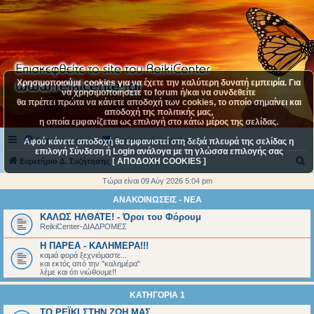
Χρησιμοποιούμε cookies για να έχετε την καλύτερη δυνατή εμπειρία. Για
να χρησιμοποιήσετε το forum ή/και να συνδεθείτε
θα πρέπει πρώτα να κάνετε αποδοχή των cookies, το οποίο σημαίνει και
αποδοχή της πολιτικής μας,
η οποία εμφανίζεται ως επιλογή στο κάτω μέρος της σελίδας.
Συχνές ερωτήσεις
Επικοινωνήστε μαζί μας
Αφού κάνετε αποδοχή θα εμφανιστεί στη δεξιά πλευρά της σελίδας η
επιλογή Σύνδεση ή Login ανάλογα με τη γλώσσα επιλογής σας
[ ΑΠΟΔΟΧΗ COOKIES ]
Α
Ευρετήριο Δ. Συζήτησης
ν
Τώρα είναι 09 Αύγ 2026 5:04 pm
α
ΑΝΑΚΟΙΝΩΣΕΙΣ - ΝΕΑ
ζ
ΚΑΛΩΣ ΗΛΘΑΤΕ! - Όροι του Φόρουμ
ReikiCenter-ΔΙΑΔΡΟΜΕΣ
ή
Η ΠΑΡΕΑ - ΚΑΛΗΜΕΡΑ!!!
τ
καμιά φορά ξεχνιόμαστε...
η
και εκτός από την "καλημέρα"
λέμε και ότι νιώθουμε!!
σ
ΚΑΤΗΓΟΡΙΑ 1
η
ΤΟ ΡΕΪΚΙ ΣΤΗΝ ΖΩΗ ΜΑΣ