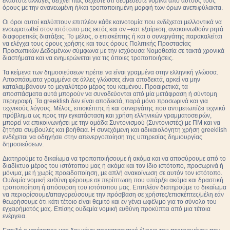
εκάστοτε αλλαγές δείχνει πως δέχεστε ότι δεσμεύεστε νομικά από αυτούς τους
όρους με την ανανεωμένη ή/και τροποποιημένη μορφή των όρων ανεπιφύλακτα.
Οι όροι αυτοί καλύπτουν επιπλέον κάθε καινοτομία που ενδέχεται μελλοντικά να
ενσωματωθεί στον ιστότοπο μας εκτός και αν –κατ εξαίρεση, ανακοινωθούν ρητά
διαφορετικές διατάξεις. Το μέλος, ο επισκέπτης ή και ο συνεργάτης παρακαλείται
να ελέγχει τους όρους χρήσης και τους όρους Πολιτικής Προστασίας
Προσωπικών Δεδομένων σύμφωνα με την ισχύουσα Νομοθεσία σε τακτά χρονικά
διαστήματα και να ενημερώνεται για τις όποιες τροποποιήσεις.
Τα κείμενα των δημοσιεύσεων πρέπει να είναι γραμμένα στην ελληνική γλώσσα.
Αποσπάσματα γραμμένα σε άλλες γλώσσες είναι αποδεκτά, αρκεί να μην
καταλαμβάνουν το μεγαλύτερο μέρος του κειμένου. Προαιρετικά, τα
αποσπάσματα αυτά μπορούν να συνοδεύονται από μία μετάφραση ή σύντομη
περιγραφή. Τα greeklish δεν είναι αποδεκτά, παρά μόνο προσωρινά και για
τεχνικούς λόγους. Μέλος, επισκέπτης ή και συνεργάτης που αντιμετωπίζει τεχνικό
πρόβλημα ως προς την εγκατάσταση και χρήση ελληνικών γραμματοσειρών,
μπορεί να επικοινωνήσει με την ομάδα Συντονισμού (Συντονιστές) με ΠΜ και να
ζητήσει συμβουλές και βοήθεια. Η συνεχόμενη και αδικαιολόγητη χρήση greeklish
ενδέχεται να οδηγήσει στην απενεργοποίηση της υπηρεσίας δημιουργίας
δημοσιεύσεων.
Διατηρούμε το δικαίωμα να τροποποιήσουμε ή ακόμα και να αποσύρουμε από το
διαδίκτυο μέρος του ιστότοπου μας ή ακόμα και τον ίδιο ιστότοπο, προσωρινά ή
μόνιμα, με ή χωρίς προειδοποίηση, με απλή ανακοίνωση σε αυτόν τον ιστότοπο.
Ουδεμία νομική ευθύνη φέρουμε σε περίπτωση που υπάρξει ακόμα και δραστική
τροποποίηση ή απόσυρση του ιστότοπου μας. Επιπλέον διατηρούμε το δικαίωμα
να περιορίσουμε/απαγορεύσουμε την πρόσβαση σε χρήστες/επισκέπτες/μέλη εάν
θεωρήσουμε ότι κάτι τέτοιο είναι θεμιτό και εν γένει ωφέλιμο για το σύνολο του
εγχειρήματός μας. Επίσης ουδεμία νομική ευθύνη προκύπτει από μια τέτοια
ενέργεια.