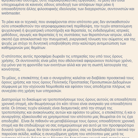
θρησκευτικό σύστημα, ούτε παραθρησκευτική οργάνωση .Τα μέλη δεν είναι
υποχρεωμένα σε κανενός είδους αποδοχή των απόψεων περί ρέικι ή
οποιασδήποτε άλλης φιλοσοφικής ιδεολογίας των διαχειριστών, συντονιστών και
webmaster.
Το ρέικι και οι τεχνικές που αναφέρονται στον ιστότοπο μας δεν αντικαθιστούν
ούτε υποκαθιστούν την ιατροφαρμακευτική περίθαλψη, την τυχόν απαιτούμενη
ψυχολογική ή ψυχιατρική υποστήριξη και θεραπεία, τις ενδεδειγμένες ιατρικές
μεθόδους, αγωγές και θεραπείες ή τις συστάσεις των θεραπόντων ιατρών, αλλά
σκοπό έχει αποκλειστικά την πνευματική ,ενεργειακή τόνωση του σώματος και της
ψυχής με στόχο τη δυνητική υποβοήθηση στην καλύτερη αντιμετώπιση των
καθημερινών μας θεμάτων.
Ο ιστότοπος αυτός προσφέρει δωρεάν τις υπηρεσίες του υπό τους όρους
χρήσης. Οι συντονιστές είναι μέλη που εθελοντικά αφιερώνουν πολύτιμο χρόνο,
όχι μόνο για τη φροντίδα των ενοτήτων αλλά και για τη σωστή λειτουργία της
κοινότητας.
Το μέλος, ο επισκέπτης ή και ο συνεργάτης καλείται να διαβάσει προσεκτικά τους
όρους χρήσης και τους όρους Πολιτικής Προστασίας Προσωπικών Δεδομένων
σύμφωνα με την ισχύουσα Νομοθεσία και εφόσον τους αποδέχεται πλήρως να
συνεχίσει στη χρήση των υπηρεσιών.
Διατηρούμε το δικαίωμα να τροποποιήσουμε τους όρους αυτούς σε οποιαδήποτε
χρονική στιγμή, εάν θεωρήσουμε ότι κάτι τέτοιο είναι αναγκαίο για οποιαδήποτε
αιτία. Οι όποιες τυχόν αλλαγές είναι δεσμευτικές από την στιγμή της
τροποποίησης και ανακοίνωσης αυτών και εφόσον το μέλος, ο επισκέπτης ή και ο
συνεργάτης εξακολουθεί να χρησιμοποιεί τον ιστότοπο μας θεωρείται ότι τις έχει
αποδεχθεί . Είναι δε πιθανόν να μεταβάλλουμε τους όρους οποιαδήποτε χρονική
στιγμή και θα επιδιώξουμε να σας ενημερώσουμε για αυτό με τον προσφορότερο
δυνατό τρόπο, όμως θα ήταν συνετό εκ μέρους σας να ξαναδιαβάζετε τακτικά την
παρούσα σελίδα, καθώς η συνεχιζόμενη χρήση του ιστότοπου μας μετά τις