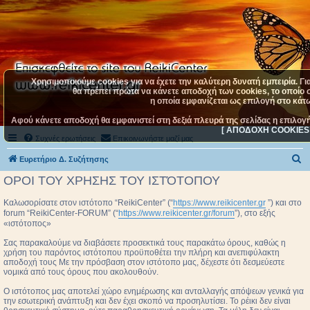
Χρησιμοποιούμε cookies για να έχετε την καλύτερη δυνατή εμπειρία. Γι
θα πρέπει πρώτα να κάνετε αποδοχή των cookies, το οποίο σ
η οποία εμφανίζεται ως επιλογή στο κάτω
Αφού κάνετε αποδοχή θα εμφανιστεί στη δεξιά πλευρά της σελίδας η επιλογ
[ ΑΠΟΔΟΧΗ COOKIES 
Συχνές ερωτήσεις
Επικοινωνήστε μαζί μας
Α
Ευρετήριο Δ. Συζήτησης
ν
ΟΡΟΙ ΤΟΥ ΧΡΗΣΗΣ ΤΟΥ ΙΣΤΌΤΟΠΟΥ
α
Καλωσορίσατε στον ιστότοπο “ReikiCenter” (“
https://www.reikicenter.gr
”) και στο
ζ
forum “ReikiCenter-FORUM” (“
https://www.reikicenter.gr/forum
”), στο εξής
«ιστότοπος»
ή
τ
Σας παρακαλούμε να διαβάσετε προσεκτικά τους παρακάτω όρους, καθώς η
χρήση του παρόντος ιστότοπου προϋποθέτει την πλήρη και ανεπιφύλακτη
η
αποδοχή τους Με την πρόσβαση στον ιστότοπο μας, δέχεστε ότι δεσμεύεστε
νομικά από τους όρους που ακολουθούν.
σ
Ο ιστότοπος μας αποτελεί χώρο ενημέρωσης και ανταλλαγής απόψεων γενικά για
η
την εσωτερική ανάπτυξη και δεν έχει σκοπό να προσηλυτίσει. To ρέικι δεν είναι