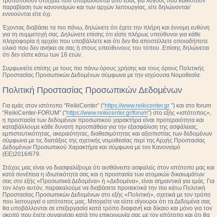
τροποποιούν στοιχεία που υποβάλλονται από εσάς για λόγους που καθιστούν
παραβίαση των κανονισμών και των αρχών λειτουργίας, είτε δηλώνονται/
εννοούνται είτε όχι.
Έχοντας διαβάσει τα πιο πάνω, δηλώνετε ότι έχετε την πλήρη και έννομη ευθύνη
για τη συμμετοχή σας. Δηλώνετε επίσης ότι είστε πλήρως υπεύθυνοι για κάθε
πληροφορία ή αρχείο που υποβάλλετε και ότι δεν θα αποστέλλετε οποιαδήποτε
υλικό που δεν ανήκει σε σας ή στους υπεύθυνους του τόπου. Επίσης δηλώνεται
ότι δεν είστε κάτω των 18 ετών.
Συμφωνείτε επίσης με τους πιο πάνω όρους χρήσης και τους όρους Πολιτικής
Προστασίας Προσωπικών Δεδομένων σύμφωνα με την ισχύουσα Νομοθεσία.
Πολιτική Προστασίας Προσωπικών Δεδομένων
Για εμάς στον ιστότοπο “ReikiCenter” (“
https://www.reikicenter.gr
”) και στο forum
“ReikiCenter-FORUM” (“
https://www.reikicenter.gr/forum
”) στο εξής «ιστότοπος»,
η προστασία των δεδομένων προσωπικού χαρακτήρα είναι προτεραιότητα και
καταβάλλουμε κάθε δυνατή προσπάθεια για την εξασφάλιση της ασφάλειας,
εμπιστευτικότητας, ακεραιότητας, διαθεσιμότητας και αξιοπιστίας των δεδομένων
σύμφωνα με τις διατάξεις της σχετικής νομοθεσίας περί της Αρχής Προστασίας
Δεδομένων Προσωπικού Χαρακτήρα και σύμφωνα με τον Κανονισμό
(ΕΕ)2016/679.
Στόχος μας είναι να διασφαλίζουμε ότι αισθάνεστε ασφαλείς στον ιστότοπο μας και
κατά συνέπεια η ιδιωτικότητα σας και η προστασία των ατομικών δικαιωμάτων
σας στο εξής «Προσωπικά Δεδομένα» ή «Δεδομένα», είναι σημαντικά για εμάς. Για
τον λόγο αυτόν, παρακαλούμε να διαβάσετε προσεκτικά την πιο κάτω Πολιτική
Προστασίας Προσωπικών Δεδομένων στο εξής «Πολιτική», σχετικά με τον τρόπο
που λειτουργεί ο ιστότοπος μας. Μπορείτε να είστε σίγουροι ότι τα Δεδομένα σας
θα υποβάλλονται σε επεξεργασία κατά τρόπο διαφανή και δίκαιο και μόνο για τον
σκοπό που έχετε συναινέσει κατά την επικοινωνία σας με τον ιστότοπο και ότι θα