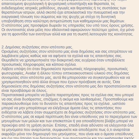
απαιτούμενη ψυχολογική ή ψυχιατρική υποστήριξη και θεραπεία, τις
ενδεδειγμένες ιατρικές μεθόδους, αγωγές και θεραπείες ή τις συστάσεις των
θεραπόντων ιατρών, αλλά σκοπό έχει αποκλειστικά την πνευματική και την
ενεργειακή τόνωση του σώματος και της ψυχής με στόχο τη δυνητική
υποβοήθηση στην καλύτερη αντιμετώπιση των καθημερινών μας θεμάτων.
Ο ιστότοπος μας προσφέρει δωρεάν τις υπηρεσίες του υπό τους όρους χρήσης.
Οι συντονιστές είναι μέλη που εθελοντικά αφιερώνουν πολύτιμο χρόνο, όχι μόνο
για τη φροντίδα των ενοτήτων αλλά και για τη σωστή λειτουργία της κοινότητας.
2. Δημόσιες συζητήσεις στον ιστότοπο μας.
Ορισμένες συζητήσεις στον ιστότοπο μας είναι δημόσιες και σας επιτρέπουν να
λαμβάνετε μέρος καθώς και να αφήνετε τα σχόλιά και τις απαντήσεις σας.
Θυμηθείτε να χρησιμοποιείτε την διακριτική σας ευχέρεια όταν υποβάλλετε
προσωπικές πληροφορίες και κάποια σχόλια.
Λάβετε υπόψη ότι όταν δημοσιεύετε προσωπικές πληροφορίες, προσωπικές
φωτογραφίες, Avatar ή άλλου τύπου οπτικοακουστικού υλικού στις δημόσιες
συνομιλίες στον ιστότοπο μας, αυτά θα μπορούσαν να συγκεντρωθούν και να
χρησιμοποιηθούν από άλλα άτομα που έχουν πρόσβαση σε αυτές. Όσα
δημοσιεύετε στις δημόσιες συζητήσεις στον ιστότοπο μας δεν προστατεύονται και
είναι προσβάσιμα σε όλους.
Περιστασιακά μπορείτε να βρείτε παρατηρήσεις προς τα σχόλια σας που μπορεί
να σας είναι δυσάρεστες, επιζήμιες ή ακόμα και λανθασμένες. Προσπαθούμε και
παρακολουθούμε όσο το δυνατόν τις απαντήσεις προς τα σχόλια , ωστόσο
μπορεί να μην μπορέσουμε να ελέγξουμε άμεσα όλες τις απαντήσεις που
ενδέχεται να λάβετε όταν συμμετέχετε σε δημόσιες συζητήσεις στον ιστότοπο μας.
Ο ιστότοπος μας σε καμιά περίπτωση δεν είναι υπεύθυνος για το περιεχόμενο των
μηνυμάτων των μελών και των επισκεπτών ή για οποιαδήποτε βλάβη μπορεί να
προκύψει από τη χρήση αυτών. Επίσης, επειδή είναι αδύνατο να ελέγχονται όλα
τα μηνύματα που αναρτώνται, συμφωνείτε και αποδέχεστε πως ό,τι αναρτάται
εκφράζει μόνο τον δημιουργό του μηνύματος, που είναι και ο άμεσα υπεύθυνος
και όχι την άποψη των διαχειριστών, των συντονιστών και του webmaster (εκτός