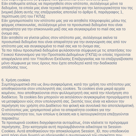
Εάν επιθυμείτε απλώς να περιηγηθείτε στον ιστότοπο, συλλέγουμε μόνο τα
δεδομένα, τα οποία μας είναι τεχνικά απαραίτητα για την λειτουργικότητα του της
[νομική βάση αυτής της επεξεργασίας αποτελεί το άρθρο 6, παράγραφος 1,
περίπτωση (στ) του ΓΚΠΔ]:
Εάν χρησιμοποιείτε τον ιστότοπο μας για να αιτηθείτε πληροφορίες μέσω της
φόρμας επικοινωνίας, συλλέγουμε μόνο τα προσωπικά δεδομένα που είναι
απαραίτητα για την επικοινωνία μαζί σας και συγκεκριμένα το mail σας και το
όνομα σας.
Εάν αιτηθείτε να γίνεται μέλος στον ιστότοπο μας, συλλέγουμε εκείνα τα
προσωπικά δεδομένα που είναι απαραίτητα για την αναγνώριση σας από τον
ιστότοπο μας και συγκεκριμένα το mail σας και το όνομα σας.
Τα πιο πάνω προσωπικά δεδομένα φυλάσσονται σύμφωνα με τις απαιτήσεις του
Γενικού Κανονισμού για την Προστασία Δεδομένων (ΓΚΠΔ) οι οποίες τηρούνται
απαρέγκλιτα από τον Υπεύθυνο Εκτέλεσης Επεξεργασίας και τα επεξεργαζόσαστε
μόνο σύμφωνα με τους όρους που έχετε αποδεχτεί κατά την διαδικασία
απόδοσης τους.
6. Χρήση cookies
Συμπληρωματικά στα ως άνω αναφερόμενα, κατά την χρήση του ιστότοπου μας
αποθηκεύονται στον υπολογιστή σας cookies. Τα cookies είναι μικρά αρχεία
κειμένου, που αποθηκεύονται στον φυλλομετρητή σας κατά την πλοήγηση στο
διαδίκτυο. Τα cookies δεν μπορούν να εκτελέσουν συγκεκριμένα προγράμματα ή
να μεταφέρουν ιούς στον υπολογιστή σας. Σκοπός τους είναι να κάνουν την
περιήγηση του χρήστη στο Διαδίκτυο πιο φιλική και συνολικά πιο αποτελεσματική.
Ο ιστότοπος μας χρησιμοποιεί μόνο τα απαραίτητα cookies για την
λειτουργικότητα του, των οποίων η έκταση και η λειτουργικότητα επεξηγούνται
παρακάτω:
Τα προσωρινά cookies διαγράφονται αυτομάτως, όταν κλείνετε το πρόγραμμα
περιήγησης. Στην κατηγορία αυτή περιλαμβάνονται ειδικότερα τα Session-
Cookies. Αυτά αποθηκεύουν την αποκαλούμενη Session_ID, που υποδεικνύει
κατά πόσο είναι δυνατό να αξιολογηθεί η συμπεριφορά του επισκέπτη που