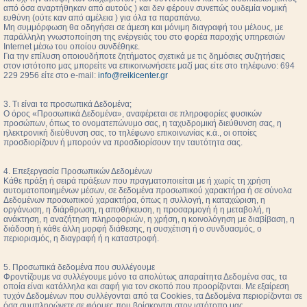
από όσα αναρτήθηκαν από αυτούς ) και δεν φέρουν συνεπώς ουδεμία νομική
ευθύνη (ούτε καν από αμέλεια ) για όλα τα παραπάνω.
Μη συμμόρφωση θα οδηγήσει σε άμεση και μόνιμη διαγραφή του μέλους, με
παράλληλη γνωστοποίηση της ενέργειάς του στο φορέα παροχής υπηρεσιών
Internet μέσω του οποίου συνδέθηκε.
Για την επίλυση οποιουδήποτε ζητήματος σχετικά με τις δημόσιες συζητήσεις
στον ιστότοπο μας μπορείτε να επικοινωνήσετε μαζί μας είτε στο τηλέφωνο: 694
229 2956 είτε στο e-mail:
info@reikicenter.gr
3. Τι είναι τα προσωπικά Δεδομένα;
Ο όρος «Προσωπικά Δεδομένα», αναφέρεται σε πληροφορίες φυσικών
προσώπων, όπως το ονοματεπώνυμο σας, η ταχυδρομική διεύθυνση σας, η
ηλεκτρονική διεύθυνση σας, το τηλέφωνο επικοινωνίας κ.ά., οι οποίες
προσδιορίζουν ή μπορούν να προσδιορίσουν την ταυτότητα σας.
4. Επεξεργασία Προσωπικών Δεδομένων
Κάθε πράξη ή σειρά πράξεων που πραγματοποιείται με ή χωρίς τη χρήση
αυτοματοποιημένων μέσων, σε δεδομένα προσωπικού χαρακτήρα ή σε σύνολα
Δεδομένων προσωπικού χαρακτήρα, όπως η συλλογή, η καταχώριση, η
οργάνωση, η διάρθρωση, η αποθήκευση, η προσαρμογή ή η μεταβολή, η
ανάκτηση, η αναζήτηση πληροφοριών, η χρήση, η κοινολόγηση με διαβίβαση, η
διάδοση ή κάθε άλλη μορφή διάθεσης, η συσχέτιση ή ο συνδυασμός, ο
περιορισμός, η διαγραφή ή η καταστροφή.
5. Προσωπικά δεδομένα που συλλέγουμε
Φροντίζουμε να συλλέγουμε μόνο τα απολύτως απαραίτητα Δεδομένα σας, τα
οποία είναι κατάλληλα και σαφή για τον σκοπό που προορίζονται. Με εξαίρεση
τυχόν Δεδομένων που συλλέγονται από τα Cookies, τα Δεδομένα περιορίζονται σε
όσα συμπληρώνετε σε φόρμες που βρίσκονται στον ιστότοπο μας.