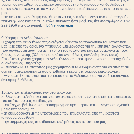
έχουν συλλεχθεί προσωπικές πληροφορίες για άτομα κάτω των 15 ετών χωρίς την
νόμιμη συγκατάθεση, θα απενεργοποιήσουμε το λογαριασμό και θα λάβουμε
άμεσα όλα τα εύλογα μέτρα για να διαγράψουμε τα δεδομένα αυτά από τα αρχεία
μας.
Εάν πέσει στην αντίληψη σας ότι από λάθος συλλέξαμε δεδομένα πού αφορούν
παιδιά ηλικίας κάτω των 15 ετών, επικοινωνήστε μαζί μας είτε στο τηλέφωνο: 694
229 2956 είτε στο e-mail:
info@reikicenter.gr
9. Χρήση των Δεδομένων σας
Η χρήση των Δεδομένων σας διεξάγεται είτε από το προσωπικό του ιστότοπου
μας, είτε από τον ορισμένο Υπεύθυνο Επεξεργασίας για την επίτευξη των σκοπών
που συνδέονται αυστηρά με τη χρήση του ιστότοπου μας και σύμφωνα με τους
όρους συναίνεσης (βλέπετε παρακάτω «Αποδέκτες των Δεδομένων σας»).
Γενικότερα, γίνεται χρήση των Δεδομένων σας προκειμένου να σας παρασχεθούν
οι ακόλουθες υπηρεσίες:
- Επικοινωνία: Ο ιστότοπος μας χρησιμοποιεί τα Δεδομένα σας για να απαντήσει
στα αιτήματα/ερωτήματα που υποβάλλετε μέσω της φόρμας επικοινωνίας.
- Εγγραφή: Ο ιστότοπος μας χρησιμοποιεί τα Δεδομένα σας για να δημιουργήσει
ένα προφίλ Μέλους.
10. Σκοπός επεξεργασίας των στοιχείων σας
Συλλέγουμε τα Δεδομένα σας για τον σκοπό παροχής ενημέρωσης και υπηρεσιών
του ιστότοπου μας και ιδίως για:
- τον έλεγχο, βελτίωση και προσαρμογή σε προτιμήσεις και επιλογές σας σχετικά
με τις υπηρεσίες μας.
- τη συμμόρφωση με τις υποχρεώσεις που επιβάλλονται από την εκάστοτε
ισχύουσα νομοθεσία.
- την συμμετοχή σας στις ιδιωτικές συζητήσεις του ιστότοπου μας.