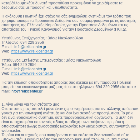
καταβάλλουμε κάθε δυνατή προσπάθεια προκειμένου να χειριζόμαστε τα
δεδομένα σας με προσοχή και υπευθυνότητα.
Η ακόλουθη Πολιτική έχει στόχο να σάς ενημερώσει σχετικά με τον τρόπο που
χρησιμοποιούμε τα Προσωπικά Δεδομένα σας, συμμορφούμενοι με τις αυστηρές
απαιτήσεις της Ελληνικής Νομοθεσίας για την Προστασία Δεδομένων και τις
απαιτήσεις του Γενικού Κανονισμού για την Προστασία Δεδομένων (ΓΚΠΔ).
Υπεύθυνος Επεξεργασίας : Βάσω Νικολοπούλου
Τηλέφωνο: 694 229 2956
E-mail:
info@reikicenter.gr
Web:
https://www.reikicenter.gr
Υπεύθυνος Εκτέλεσης Επεξεργασίας : Βάσω Νικολοπούλου
Έδρα: 694 229 2956
E-mail:
info@reikicenter.gr
Web:
https://www.reikicenter.gr
Για την επίλυση οποιασδήποτε απορίας σας σχετικά με την παρούσα Πολιτική
μπορείτε να επικοινωνήσετε μαζί μας είτε στο τηλέφωνο: 694 229 2956 είτε στο e-
mail:
info@reikicenter.gr
1. Λίγα λόγια για τον ιστότοπο μας
Ο ιστότοπος μας αποτελεί μόνο έναν χώρο ενημέρωσης και ανταλλαγής απόψεων
γενικά για την εσωτερική ανάπτυξη και δεν έχει σκοπό να προσηλυτίσει. To ρέικι
δεν είναι θρησκευτικό σύστημα, ούτε παραθρησκευτική οργάνωση. Τα μέλη δεν
είναι υποχρεωμένα σε κανενός είδους αποδοχή των απόψεων περί ρέικι ή
οποιασδήποτε άλλης φιλοσοφικής ιδεολογίας των διαχειριστών, συντονιστών και
webmaster.
Το ρέικι και οι τεχνικές που αναφέρονται στον ιστότοπο δεν αντικαθιστά ούτε
υποκαθιστά με κανένα τρόπο την ιατροφαρμακευτική περίθαλψη, την τυχόν