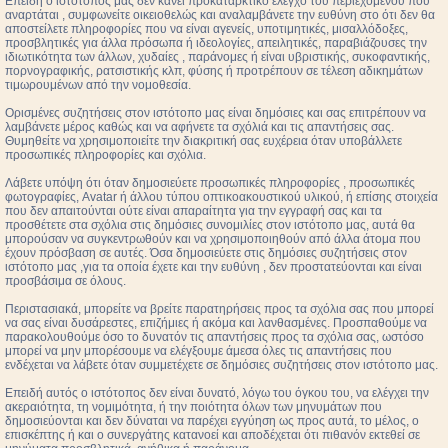
Επειδή ο ιστότοπος μας δεν κάνει προκαταρκτικό έλεγχο του περιεχομένου που
αναρτάται , συμφωνείτε οικειοθελώς και αναλαμβάνετε την ευθύνη στο ότι δεν θα
αποστείλετε πληροφορίες που να είναι αγενείς, υποτιμητικές, μισαλλόδοξες,
προσβλητικές για άλλα πρόσωπα ή ιδεολογίες, απειλητικές, παραβιάζουσες την
ιδιωτικότητα των άλλων, χυδαίες , παράνομες ή είναι υβριστικής, συκοφαντικής,
πορνογραφικής, ρατσιστικής κλπ, φύσης ή προτρέπουν σε τέλεση αδικημάτων
τιμωρουμένων από την νομοθεσία.
Ορισμένες συζητήσεις στον ιστότοπο μας είναι δημόσιες και σας επιτρέπουν να
λαμβάνετε μέρος καθώς και να αφήνετε τα σχόλιά και τις απαντήσεις σας.
Θυμηθείτε να χρησιμοποιείτε την διακριτική σας ευχέρεια όταν υποβάλλετε
προσωπικές πληροφορίες και σχόλια.
Λάβετε υπόψη ότι όταν δημοσιεύετε προσωπικές πληροφορίες , προσωπικές
φωτογραφίες, Avatar ή άλλου τύπου οπτικοακουστικού υλικού, ή επίσης στοιχεία
που δεν απαιτούνται ούτε είναι απαραίτητα για την εγγραφή σας και τα
προσθέτετε στα σχόλια στις δημόσιες συνομιλίες στον ιστότοπο μας, αυτά θα
μπορούσαν να συγκεντρωθούν και να χρησιμοποιηθούν από άλλα άτομα που
έχουν πρόσβαση σε αυτές. Όσα δημοσιεύετε στις δημόσιες συζητήσεις στον
ιστότοπο μας ,για τα οποία έχετε και την ευθύνη , δεν προστατεύονται και είναι
προσβάσιμα σε όλους.
Περιστασιακά, μπορείτε να βρείτε παρατηρήσεις προς τα σχόλια σας που μπορεί
να σας είναι δυσάρεστες, επιζήμιες ή ακόμα και λανθασμένες. Προσπαθούμε να
παρακολουθούμε όσο το δυνατόν τις απαντήσεις προς τα σχόλια σας, ωστόσο
μπορεί να μην μπορέσουμε να ελέγξουμε άμεσα όλες τις απαντήσεις που
ενδέχεται να λάβετε όταν συμμετέχετε σε δημόσιες συζητήσεις στον ιστότοπο μας.
Επειδή αυτός ο ιστότοπος δεν είναι δυνατό, λόγω του όγκου του, να ελέγχει την
ακεραιότητα, τη νομιμότητα, ή την ποιότητα όλων των μηνυμάτων που
δημοσιεύονται και δεν δύναται να παρέχει εγγύηση ως προς αυτά, το μέλος, ο
επισκέπτης ή και ο συνεργάτης κατανοεί και αποδέχεται ότι πιθανόν εκτεθεί σε