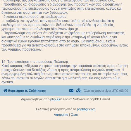
· ανάκλησης της συγκατάθεσής σας για επεξεργασία των δεδομένων σας.
· πρόσβασης και διόρθωσης ή διαγραφής των προσωπικών σας δεδομένων ή
περιορισμού της επεξεργασίας τους ή αντίταξης στην επεξεργασία, καθώς και
δικαίωμα στη φορητότητα των δεδομένων,
· δικαίωμα περιορισμού της επεξεργασίας
· υποβολής καταγγελίας στην αρμόδια εποπτική αρχή εάν θεωρείτε ότι η
επεξεργασία των προσωπικών σας δεδομένων παραβιάζει τη νομοθεσία,
χρησιμοποιώντας το σύνδεσμο http://www.dpa.gr.
· Παρακαλούμε σημειώστε ότι ενδέχεται να ζητήσουμε επιβεβαίωση ταυτότητας
και διατηρούμε το δικαίωμα επιβάλουμε την καταβολή εύλογου τέλους για
διοικητικά έξοδα εφόσον επιτρέπεται από το νόμο. Θα καταβάλουμε κάθε
προσπάθεια για να ανταποκριθούμε στα αιτήματα υποκειμένων δεδομένων εντός
των νομίμων προθεσμιών.
15. Τροποποίηση της παρούσας Πολιτικής
Κατά καιρούς ενδέχεται να τροποποιήσουμε την παρούσα πολιτική προς τήρηση
υποχρεώσεων από διατάξεις νόμων ή προς αντιμετώπιση τεχνικών αναγκών. Η
αναμορφωμένη πολιτική θα αναρτάται στον ιστότοπο μας και σε περίπτωση που,
λόγω σημαντικών αλλαγών, απαιτείται η συναίνεσή σας, θα σας ειδοποιούμε
σχετικά.
Ευρετήριο Δ. Συζήτησης
Όλοι οι χρόνοι είναι
UTC+03:00
Δημιουργήθηκε από
phpBB
® Forum Software © phpBB Limited
Ελληνική μετάφραση από το
phpbbgr.com
Απόρρητο
|
Όροι