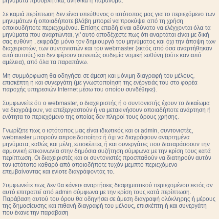
μηνύματα προσβλητικά, ανήθικα ή παράνομα.
Σε καμιά περίπτωση δεν είναι υπεύθυνος ο ιστότοπος μας για το περιεχόμενο των
μηνυμάτων ή οποιαδήποτε βλάβη μπορεί να προκύψει από τη χρήση
οποιουδήποτε περιεχομένου. Επίσης επειδή είναι αδύνατο να ελέγχονται όλα τα
μηνύματα που αναρτώνται, γι' αυτό αποδέχεστε πως ότι αναρτάται είναι με δική
σας ευθύνη , εκφράζει μόνο τον δημιουργό του μηνύματος και όχι την άποψη των
διαχειριστών, των συντονιστών και του webmaster (εκτός από όσα αναρτήθηκαν
από αυτούς) και δεν φέρουν συνεπώς ουδεμία νομική ευθύνη (ούτε καν από
αμέλεια), από όλα τα παραπάνω.
Μη συμμόρφωση θα οδηγήσει σε άμεση και μόνιμη διαγραφή του μέλους,
επισκέπτη ή και συνεργάτη (με γνωστοποίηση της ενέργειάς του στο φορέα
παροχής υπηρεσιών Internet μέσω του οποίου συνδέθηκε).
Συμφωνείτε ότι ο webmaster, ο διαχειριστής ή ο συντονιστής έχουν το δικαίωμα
να διαγράψουν, να επεξεργαστούν ή να μετακινήσουν οποιαδήποτε ανάρτηση ή
ενότητα το περιεχόμενο της οποίας δεν πληροί τους όρους χρήσης.
Γνωρίζετε πως ο ιστότοπος μας είναι ιδιωτικός και οι admin, συντονιστές,
webmaster μπορούν απροειδοποίητα ή όχι να διαγράφουν αναρτημένα
μηνύματα, καθώς και μέλη, επισκέπτες ή και συνεργάτες που διαταράσσουν την
αρμονική επικοινωνία στην δημόσια συζήτηση σύμφωνα με την κρίση τους κατά
περίπτωση. Οι διαχειριστές και οι συντονιστές προσπαθούν να διατηρούν αυτόν
τον ιστότοπο καθαρό από οποιοδήποτε τυχόν μεμπτό περιεχόμενο
επεμβαίνοντας και ενίοτε διαγράφοντάς το.
Συμφωνείτε πως δεν θα κάνετε αναρτήσεις διαφημιστικού περιεχομένου εκτός αν
αυτό επιτραπεί από admin σύμφωνα με την κρίση τους κατά περίπτωση.
Παράβαση αυτού του όρου θα οδηγήσει σε άμεση διαγραφή ολόκληρης ή μέρους
της δημοσίευσης και πιθανή διαγραφή του μέλους, επισκέπτη ή και συνεργάτη
που έκανε την παράβαση