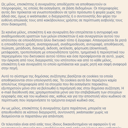
Ως μέλος, επισκέπτης ή συνεργάτης αποδέχεστε να αποθηκευτούν οι
πληροφορίες, τις οποίες θα εισαγάγετε, σε βάση δεδομένων. Οι πληροφορίες
αυτές δεν πρόκειται να γνωστοποιηθούν σε τρίτο πρόσωπο ή φορέα χωρίς την
άδειά σας, όμως ο webmaster, ο διαχειριστής ή ο συντονιστής δεν φέρει την
ευθύνη απώλειάς τους από κακόβουλους χρήστες σε περίπτωση εισβολής τους
στον διακομιστή.
Σε κανένα μέλος, επισκέπτη ή και συνεργάτη δεν επιτρέπεται η αντιγραφή και
αναδημοσίευση γραπτών των μελών επισκεπτών ή και συνεργατών αυτού του
ιστότοπου σε οποιοδήποτε άλλο δικτυακό τόπο ή έγγραφο. Απαγορεύεται δε ρητά
η οποιαδήποτε χρήση, αναπαραγωγή, αναδημοσίευση, αντιγραφή, αποθήκευση,
πώληση, μετάδοση, διανομή, έκδοση, εκτέλεση, φόρτωση (download),
μετάφραση, τροποποίηση με οποιονδήποτε τρόπο, τμηματικά ή περιληπτικά του
περιεχομένου του δικτυακού αυτού τόπου και όσα προσφέρονται σε αυτό, χωρίς
την έγκριση από τους διαχειριστές του ιστότοπου και από το κάθε μέλος,
επισκέπτη ή και συνεργάτη το οποίο εμπλέκεται και χωρίς ρητή και σαφή αναφορά
στην πηγή.
Αυτό το σύστημα της δημόσιας συζήτησης βασίζεται σε cookies τα οποία
αποθηκεύονται στον υπολογιστή σας. Τα cookies αυτά δεν περιέχουν καμία
απολύτως πληροφορία από τα στοιχεία που θα εισαγάγετε παρακάτω,
εξυπηρετούν μόνο στο να βελτιωθεί η περιήγησή σας στην δημόσια συζήτηση. Η
e-mail διεύθυνσή σας χρησιμοποιείται μόνο για την επιβεβαίωση των στοιχείων
εγγραφής σας και του κωδικού σας, καθώς και για την αποστολή νέου κωδικού σε
περίπτωση που λησμονήσετε το τρέχοντα ενεργό κωδικό σας.
Αν ως μέλος, επισκέπτης ή συνεργάτης έχετε παράπονα, μπορείτε να
απευθυνθείτε σε κάποιο διαχειριστή, συντονιστή ,webmaster χωρίς να
δεσμεύονται οι παραπάνω για απάντηση
Οι τελευταίοι είναι από εσάς τους ίδιους δικαιοδοτημένοι να αφαιρούν ή να