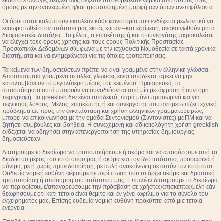
εκάστοτε αλλαγές δείχνει πως δέχεστε ότι δεσμεύεστε νομικά από αυτούς τους
όρους με την ανανεωμένη ή/και τροποποιημένη μορφή των όρων ανεπιφύλακτα.
Οι όροι αυτοί καλύπτουν επιπλέον κάθε καινοτομία που ενδέχεται μελλοντικά να
ενσωματωθεί στον ιστότοπο μας εκτός και αν –κατ εξαίρεση, ανακοινωθούν ρητά
διαφορετικές διατάξεις. Το μέλος, ο επισκέπτης ή και ο συνεργάτης παρακαλείται
να ελέγχει τους όρους χρήσης και τους όρους Πολιτικής Προστασίας
Προσωπικών Δεδομένων σύμφωνα με την ισχύουσα Νομοθεσία σε τακτά χρονικά
διαστήματα και να ενημερώνεται για τις όποιες τροποποιήσεις.
Τα κείμενα των δημοσιεύσεων πρέπει να είναι γραμμένα στην ελληνική γλώσσα.
Αποσπάσματα γραμμένα σε άλλες γλώσσες είναι αποδεκτά, αρκεί να μην
καταλαμβάνουν το μεγαλύτερο μέρος του κειμένου. Προαιρετικά, τα
αποσπάσματα αυτά μπορούν να συνοδεύονται από μία μετάφραση ή σύντομη
περιγραφή. Τα greeklish δεν είναι αποδεκτά, παρά μόνο προσωρινά και για
τεχνικούς λόγους. Μέλος, επισκέπτης ή και συνεργάτης που αντιμετωπίζει τεχνικό
πρόβλημα ως προς την εγκατάσταση και χρήση ελληνικών γραμματοσειρών,
μπορεί να επικοινωνήσει με την ομάδα Συντονισμού (Συντονιστές) με ΠΜ και να
ζητήσει συμβουλές και βοήθεια. Η συνεχόμενη και αδικαιολόγητη χρήση greeklish
ενδέχεται να οδηγήσει στην απενεργοποίηση της υπηρεσίας δημιουργίας
δημοσιεύσεων.
Διατηρούμε το δικαίωμα να τροποποιήσουμε ή ακόμα και να αποσύρουμε από το
διαδίκτυο μέρος του ιστότοπου μας ή ακόμα και τον ίδιο ιστότοπο, προσωρινά ή
μόνιμα, με ή χωρίς προειδοποίηση, με απλή ανακοίνωση σε αυτόν τον ιστότοπο.
Ουδεμία νομική ευθύνη φέρουμε σε περίπτωση που υπάρξει ακόμα και δραστική
τροποποίηση ή απόσυρση του ιστότοπου μας. Επιπλέον διατηρούμε το δικαίωμα
να περιορίσουμε/απαγορεύσουμε την πρόσβαση σε χρήστες/επισκέπτες/μέλη εάν
θεωρήσουμε ότι κάτι τέτοιο είναι θεμιτό και εν γένει ωφέλιμο για το σύνολο του
εγχειρήματός μας. Επίσης ουδεμία νομική ευθύνη προκύπτει από μια τέτοια
ενέργεια.