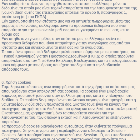
Εάν επιθυμείτε απλώς να περιηγηθείτε στον ιστότοπο, συλλέγουμε μόνο τα
δεδομένα, τα οποία μας είναι τεχνικά απαραίτητα για την λειτουργικότητα του της
[νομική βάση αυτής της επεξεργασίας αποτελεί το άρθρο 6, παράγραφος 1,
περίπτωση (στ) του ΓΚΠΔ]:
Εάν χρησιμοποιείτε τον ιστότοπο μας για να αιτηθείτε πληροφορίες μέσω της
φόρμας επικοινωνίας, συλλέγουμε μόνο τα προσωπικά δεδομένα που είναι
απαραίτητα για την επικοινωνία μαζί σας και συγκεκριμένα το mail σας και το
όνομα σας.
Εάν αιτηθείτε να γίνεται μέλος στον ιστότοπο μας, συλλέγουμε εκείνα τα
προσωπικά δεδομένα που είναι απαραίτητα για την αναγνώριση σας από τον
ιστότοπο μας και συγκεκριμένα το mail σας και το όνομα σας.
Τα πιο πάνω προσωπικά δεδομένα φυλάσσονται σύμφωνα με τις απαιτήσεις του
Γενικού Κανονισμού για την Προστασία Δεδομένων (ΓΚΠΔ) οι οποίες τηρούνται
απαρέγκλιτα από τον Υπεύθυνο Εκτέλεσης Επεξεργασίας και τα επεξεργαζόσαστε
μόνο σύμφωνα με τους όρους που έχετε αποδεχτεί κατά την διαδικασία
απόδοσης τους.
6. Χρήση cookies
Συμπληρωματικά στα ως άνω αναφερόμενα, κατά την χρήση του ιστότοπου μας
αποθηκεύονται στον υπολογιστή σας cookies. Τα cookies είναι μικρά αρχεία
κειμένου, που αποθηκεύονται στον φυλλομετρητή σας κατά την πλοήγηση στο
διαδίκτυο. Τα cookies δεν μπορούν να εκτελέσουν συγκεκριμένα προγράμματα ή
να μεταφέρουν ιούς στον υπολογιστή σας. Σκοπός τους είναι να κάνουν την
περιήγηση του χρήστη στο Διαδίκτυο πιο φιλική και συνολικά πιο αποτελεσματική.
Ο ιστότοπος μας χρησιμοποιεί μόνο τα απαραίτητα cookies για την
λειτουργικότητα του, των οποίων η έκταση και η λειτουργικότητα επεξηγούνται
παρακάτω:
Τα προσωρινά cookies διαγράφονται αυτομάτως, όταν κλείνετε το πρόγραμμα
περιήγησης. Στην κατηγορία αυτή περιλαμβάνονται ειδικότερα τα Session-
Cookies. Αυτά αποθηκεύουν την αποκαλούμενη Session_ID, που υποδεικνύει
κατά πόσο είναι δυνατό να αξιολογηθεί η συμπεριφορά του επισκέπτη που