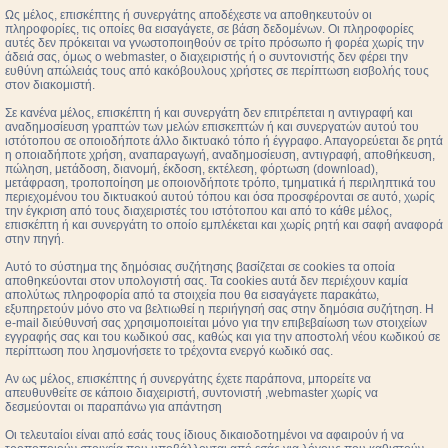
Ως μέλος, επισκέπτης ή συνεργάτης αποδέχεστε να αποθηκευτούν οι
πληροφορίες, τις οποίες θα εισαγάγετε, σε βάση δεδομένων. Οι πληροφορίες
αυτές δεν πρόκειται να γνωστοποιηθούν σε τρίτο πρόσωπο ή φορέα χωρίς την
άδειά σας, όμως ο webmaster, ο διαχειριστής ή ο συντονιστής δεν φέρει την
ευθύνη απώλειάς τους από κακόβουλους χρήστες σε περίπτωση εισβολής τους
στον διακομιστή.
Σε κανένα μέλος, επισκέπτη ή και συνεργάτη δεν επιτρέπεται η αντιγραφή και
αναδημοσίευση γραπτών των μελών επισκεπτών ή και συνεργατών αυτού του
ιστότοπου σε οποιοδήποτε άλλο δικτυακό τόπο ή έγγραφο. Απαγορεύεται δε ρητά
η οποιαδήποτε χρήση, αναπαραγωγή, αναδημοσίευση, αντιγραφή, αποθήκευση,
πώληση, μετάδοση, διανομή, έκδοση, εκτέλεση, φόρτωση (download),
μετάφραση, τροποποίηση με οποιονδήποτε τρόπο, τμηματικά ή περιληπτικά του
περιεχομένου του δικτυακού αυτού τόπου και όσα προσφέρονται σε αυτό, χωρίς
την έγκριση από τους διαχειριστές του ιστότοπου και από το κάθε μέλος,
επισκέπτη ή και συνεργάτη το οποίο εμπλέκεται και χωρίς ρητή και σαφή αναφορά
στην πηγή.
Αυτό το σύστημα της δημόσιας συζήτησης βασίζεται σε cookies τα οποία
αποθηκεύονται στον υπολογιστή σας. Τα cookies αυτά δεν περιέχουν καμία
απολύτως πληροφορία από τα στοιχεία που θα εισαγάγετε παρακάτω,
εξυπηρετούν μόνο στο να βελτιωθεί η περιήγησή σας στην δημόσια συζήτηση. Η
e-mail διεύθυνσή σας χρησιμοποιείται μόνο για την επιβεβαίωση των στοιχείων
εγγραφής σας και του κωδικού σας, καθώς και για την αποστολή νέου κωδικού σε
περίπτωση που λησμονήσετε το τρέχοντα ενεργό κωδικό σας.
Αν ως μέλος, επισκέπτης ή συνεργάτης έχετε παράπονα, μπορείτε να
απευθυνθείτε σε κάποιο διαχειριστή, συντονιστή ,webmaster χωρίς να
δεσμεύονται οι παραπάνω για απάντηση
Οι τελευταίοι είναι από εσάς τους ίδιους δικαιοδοτημένοι να αφαιρούν ή να