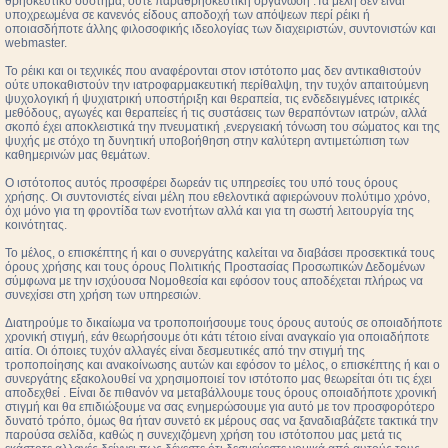
θρησκευτικό σύστημα, ούτε παραθρησκευτική οργάνωση .Τα μέλη δεν είναι
υποχρεωμένα σε κανενός είδους αποδοχή των απόψεων περί ρέικι ή
οποιασδήποτε άλλης φιλοσοφικής ιδεολογίας των διαχειριστών, συντονιστών και
webmaster.
Το ρέικι και οι τεχνικές που αναφέρονται στον ιστότοπο μας δεν αντικαθιστούν
ούτε υποκαθιστούν την ιατροφαρμακευτική περίθαλψη, την τυχόν απαιτούμενη
ψυχολογική ή ψυχιατρική υποστήριξη και θεραπεία, τις ενδεδειγμένες ιατρικές
μεθόδους, αγωγές και θεραπείες ή τις συστάσεις των θεραπόντων ιατρών, αλλά
σκοπό έχει αποκλειστικά την πνευματική ,ενεργειακή τόνωση του σώματος και της
ψυχής με στόχο τη δυνητική υποβοήθηση στην καλύτερη αντιμετώπιση των
καθημερινών μας θεμάτων.
Ο ιστότοπος αυτός προσφέρει δωρεάν τις υπηρεσίες του υπό τους όρους
χρήσης. Οι συντονιστές είναι μέλη που εθελοντικά αφιερώνουν πολύτιμο χρόνο,
όχι μόνο για τη φροντίδα των ενοτήτων αλλά και για τη σωστή λειτουργία της
κοινότητας.
Το μέλος, ο επισκέπτης ή και ο συνεργάτης καλείται να διαβάσει προσεκτικά τους
όρους χρήσης και τους όρους Πολιτικής Προστασίας Προσωπικών Δεδομένων
σύμφωνα με την ισχύουσα Νομοθεσία και εφόσον τους αποδέχεται πλήρως να
συνεχίσει στη χρήση των υπηρεσιών.
Διατηρούμε το δικαίωμα να τροποποιήσουμε τους όρους αυτούς σε οποιαδήποτε
χρονική στιγμή, εάν θεωρήσουμε ότι κάτι τέτοιο είναι αναγκαίο για οποιαδήποτε
αιτία. Οι όποιες τυχόν αλλαγές είναι δεσμευτικές από την στιγμή της
τροποποίησης και ανακοίνωσης αυτών και εφόσον το μέλος, ο επισκέπτης ή και ο
συνεργάτης εξακολουθεί να χρησιμοποιεί τον ιστότοπο μας θεωρείται ότι τις έχει
αποδεχθεί . Είναι δε πιθανόν να μεταβάλλουμε τους όρους οποιαδήποτε χρονική
στιγμή και θα επιδιώξουμε να σας ενημερώσουμε για αυτό με τον προσφορότερο
δυνατό τρόπο, όμως θα ήταν συνετό εκ μέρους σας να ξαναδιαβάζετε τακτικά την
παρούσα σελίδα, καθώς η συνεχιζόμενη χρήση του ιστότοπου μας μετά τις