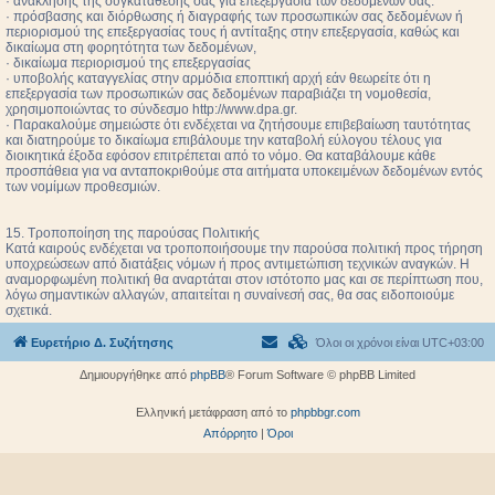
· ανάκλησης της συγκατάθεσής σας για επεξεργασία των δεδομένων σας.
· πρόσβασης και διόρθωσης ή διαγραφής των προσωπικών σας δεδομένων ή
περιορισμού της επεξεργασίας τους ή αντίταξης στην επεξεργασία, καθώς και
δικαίωμα στη φορητότητα των δεδομένων,
· δικαίωμα περιορισμού της επεξεργασίας
· υποβολής καταγγελίας στην αρμόδια εποπτική αρχή εάν θεωρείτε ότι η
επεξεργασία των προσωπικών σας δεδομένων παραβιάζει τη νομοθεσία,
χρησιμοποιώντας το σύνδεσμο http://www.dpa.gr.
· Παρακαλούμε σημειώστε ότι ενδέχεται να ζητήσουμε επιβεβαίωση ταυτότητας
και διατηρούμε το δικαίωμα επιβάλουμε την καταβολή εύλογου τέλους για
διοικητικά έξοδα εφόσον επιτρέπεται από το νόμο. Θα καταβάλουμε κάθε
προσπάθεια για να ανταποκριθούμε στα αιτήματα υποκειμένων δεδομένων εντός
των νομίμων προθεσμιών.
15. Τροποποίηση της παρούσας Πολιτικής
Κατά καιρούς ενδέχεται να τροποποιήσουμε την παρούσα πολιτική προς τήρηση
υποχρεώσεων από διατάξεις νόμων ή προς αντιμετώπιση τεχνικών αναγκών. Η
αναμορφωμένη πολιτική θα αναρτάται στον ιστότοπο μας και σε περίπτωση που,
λόγω σημαντικών αλλαγών, απαιτείται η συναίνεσή σας, θα σας ειδοποιούμε
σχετικά.
Ευρετήριο Δ. Συζήτησης
Όλοι οι χρόνοι είναι
UTC+03:00
Δημιουργήθηκε από
phpBB
® Forum Software © phpBB Limited
Ελληνική μετάφραση από το
phpbbgr.com
Απόρρητο
|
Όροι