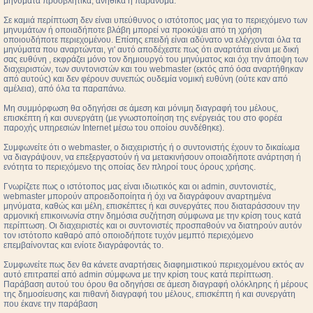
μηνύματα προσβλητικά, ανήθικα ή παράνομα.
Σε καμιά περίπτωση δεν είναι υπεύθυνος ο ιστότοπος μας για το περιεχόμενο των
μηνυμάτων ή οποιαδήποτε βλάβη μπορεί να προκύψει από τη χρήση
οποιουδήποτε περιεχομένου. Επίσης επειδή είναι αδύνατο να ελέγχονται όλα τα
μηνύματα που αναρτώνται, γι' αυτό αποδέχεστε πως ότι αναρτάται είναι με δική
σας ευθύνη , εκφράζει μόνο τον δημιουργό του μηνύματος και όχι την άποψη των
διαχειριστών, των συντονιστών και του webmaster (εκτός από όσα αναρτήθηκαν
από αυτούς) και δεν φέρουν συνεπώς ουδεμία νομική ευθύνη (ούτε καν από
αμέλεια), από όλα τα παραπάνω.
Μη συμμόρφωση θα οδηγήσει σε άμεση και μόνιμη διαγραφή του μέλους,
επισκέπτη ή και συνεργάτη (με γνωστοποίηση της ενέργειάς του στο φορέα
παροχής υπηρεσιών Internet μέσω του οποίου συνδέθηκε).
Συμφωνείτε ότι ο webmaster, ο διαχειριστής ή ο συντονιστής έχουν το δικαίωμα
να διαγράψουν, να επεξεργαστούν ή να μετακινήσουν οποιαδήποτε ανάρτηση ή
ενότητα το περιεχόμενο της οποίας δεν πληροί τους όρους χρήσης.
Γνωρίζετε πως ο ιστότοπος μας είναι ιδιωτικός και οι admin, συντονιστές,
webmaster μπορούν απροειδοποίητα ή όχι να διαγράφουν αναρτημένα
μηνύματα, καθώς και μέλη, επισκέπτες ή και συνεργάτες που διαταράσσουν την
αρμονική επικοινωνία στην δημόσια συζήτηση σύμφωνα με την κρίση τους κατά
περίπτωση. Οι διαχειριστές και οι συντονιστές προσπαθούν να διατηρούν αυτόν
τον ιστότοπο καθαρό από οποιοδήποτε τυχόν μεμπτό περιεχόμενο
επεμβαίνοντας και ενίοτε διαγράφοντάς το.
Συμφωνείτε πως δεν θα κάνετε αναρτήσεις διαφημιστικού περιεχομένου εκτός αν
αυτό επιτραπεί από admin σύμφωνα με την κρίση τους κατά περίπτωση.
Παράβαση αυτού του όρου θα οδηγήσει σε άμεση διαγραφή ολόκληρης ή μέρους
της δημοσίευσης και πιθανή διαγραφή του μέλους, επισκέπτη ή και συνεργάτη
που έκανε την παράβαση