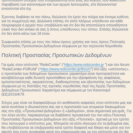
τροποποιούν στοιχεία που υποβάλλονται από εσάς για λόγους που καθιστούν
παραβίαση των κανονισμών και των αρχών λειτουργίας, είτε δηλώνονται/
εννοούνται είτε όχι.
Έχοντας διαβάσει τα πιο πάνω, δηλώνετε ότι έχετε την πλήρη και έννομη ευθύνη
για τη συμμετοχή σας. Δηλώνετε επίσης ότι είστε πλήρως υπεύθυνοι για κάθε
πληροφορία ή αρχείο που υποβάλλετε και ότι δεν θα αποστέλλετε οποιαδήποτε
υλικό που δεν ανήκει σε σας ή στους υπεύθυνους του τόπου. Επίσης δηλώνεται
ότι δεν είστε κάτω των 18 ετών.
Συμφωνείτε επίσης με τους πιο πάνω όρους χρήσης και τους όρους Πολιτικής
Προστασίας Προσωπικών Δεδομένων σύμφωνα με την ισχύουσα Νομοθεσία.
Πολιτική Προστασίας Προσωπικών Δεδομένων
Για εμάς στον ιστότοπο “ReikiCenter” (“
https://www.reikicenter.gr
”) και στο forum
“ReikiCenter-FORUM” (“
https://www.reikicenter.gr/forum
”) στο εξής «ιστότοπος»,
η προστασία των δεδομένων προσωπικού χαρακτήρα είναι προτεραιότητα και
καταβάλλουμε κάθε δυνατή προσπάθεια για την εξασφάλιση της ασφάλειας,
εμπιστευτικότητας, ακεραιότητας, διαθεσιμότητας και αξιοπιστίας των δεδομένων
σύμφωνα με τις διατάξεις της σχετικής νομοθεσίας περί της Αρχής Προστασίας
Δεδομένων Προσωπικού Χαρακτήρα και σύμφωνα με τον Κανονισμό
(ΕΕ)2016/679.
Στόχος μας είναι να διασφαλίζουμε ότι αισθάνεστε ασφαλείς στον ιστότοπο μας και
κατά συνέπεια η ιδιωτικότητα σας και η προστασία των ατομικών δικαιωμάτων
σας στο εξής «Προσωπικά Δεδομένα» ή «Δεδομένα», είναι σημαντικά για εμάς. Για
τον λόγο αυτόν, παρακαλούμε να διαβάσετε προσεκτικά την πιο κάτω Πολιτική
Προστασίας Προσωπικών Δεδομένων στο εξής «Πολιτική», σχετικά με τον τρόπο
που λειτουργεί ο ιστότοπος μας. Μπορείτε να είστε σίγουροι ότι τα Δεδομένα σας
θα υποβάλλονται σε επεξεργασία κατά τρόπο διαφανή και δίκαιο και μόνο για τον
σκοπό που έχετε συναινέσει κατά την επικοινωνία σας με τον ιστότοπο και ότι θα