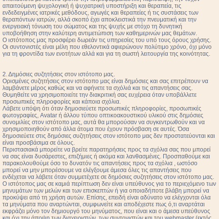
απαιτούμενη ψυχολογική ή ψυχιατρική υποστήριξη και θεραπεία, τις
ενδεδειγμένες ιατρικές μεθόδους, αγωγές και θεραπείες ή τις συστάσεις των
θεραπόντων ιατρών, αλλά σκοπό έχει αποκλειστικά την πνευματική και την
ενεργειακή τόνωση του σώματος και της ψυχής με στόχο τη δυνητική
υποβοήθηση στην καλύτερη αντιμετώπιση των καθημερινών μας θεμάτων.
Ο ιστότοπος μας προσφέρει δωρεάν τις υπηρεσίες του υπό τους όρους χρήσης.
Οι συντονιστές είναι μέλη που εθελοντικά αφιερώνουν πολύτιμο χρόνο, όχι μόνο
για τη φροντίδα των ενοτήτων αλλά και για τη σωστή λειτουργία της κοινότητας.
2. Δημόσιες συζητήσεις στον ιστότοπο μας.
Ορισμένες συζητήσεις στον ιστότοπο μας είναι δημόσιες και σας επιτρέπουν να
λαμβάνετε μέρος καθώς και να αφήνετε τα σχόλιά και τις απαντήσεις σας.
Θυμηθείτε να χρησιμοποιείτε την διακριτική σας ευχέρεια όταν υποβάλλετε
προσωπικές πληροφορίες και κάποια σχόλια.
Λάβετε υπόψη ότι όταν δημοσιεύετε προσωπικές πληροφορίες, προσωπικές
φωτογραφίες, Avatar ή άλλου τύπου οπτικοακουστικού υλικού στις δημόσιες
συνομιλίες στον ιστότοπο μας, αυτά θα μπορούσαν να συγκεντρωθούν και να
χρησιμοποιηθούν από άλλα άτομα που έχουν πρόσβαση σε αυτές. Όσα
δημοσιεύετε στις δημόσιες συζητήσεις στον ιστότοπο μας δεν προστατεύονται και
είναι προσβάσιμα σε όλους.
Περιστασιακά μπορείτε να βρείτε παρατηρήσεις προς τα σχόλια σας που μπορεί
να σας είναι δυσάρεστες, επιζήμιες ή ακόμα και λανθασμένες. Προσπαθούμε και
παρακολουθούμε όσο το δυνατόν τις απαντήσεις προς τα σχόλια , ωστόσο
μπορεί να μην μπορέσουμε να ελέγξουμε άμεσα όλες τις απαντήσεις που
ενδέχεται να λάβετε όταν συμμετέχετε σε δημόσιες συζητήσεις στον ιστότοπο μας.
Ο ιστότοπος μας σε καμιά περίπτωση δεν είναι υπεύθυνος για το περιεχόμενο των
μηνυμάτων των μελών και των επισκεπτών ή για οποιαδήποτε βλάβη μπορεί να
προκύψει από τη χρήση αυτών. Επίσης, επειδή είναι αδύνατο να ελέγχονται όλα
τα μηνύματα που αναρτώνται, συμφωνείτε και αποδέχεστε πως ό,τι αναρτάται
εκφράζει μόνο τον δημιουργό του μηνύματος, που είναι και ο άμεσα υπεύθυνος
και όχι την άποψη των διαχειριστών, των συντονιστών και του webmaster (εκτός