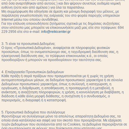
από όσα αναρτήθηκαν από αυτούς ) και δεν φέρουν συνεπώς ουδεμία νομική
ευθύνη (ούτε καν από αμέλεια ) για όλα τα παραπάνω.
Μη συμμόρφωση θα οδηγήσει σε άμεση και μόνιμη διαγραφή του μέλους, με
παράλληλη γνωστοποίηση της ενέργειάς του στο φορέα παροχής υπηρεσιών
Internet μέσω του οποίου συνδέθηκε.
Για την επίλυση οποιουδήποτε ζητήματος σχετικά με τις δημόσιες συζητήσεις
στον ιστότοπο μας μπορείτε να επικοινωνήσετε μαζί μας είτε στο τηλέφωνο: 694
229 2956 είτε στο e-mail:
info@reikicenter.gr
3. Τι είναι τα προσωπικά Δεδομένα;
Ο όρος «Προσωπικά Δεδομένα», αναφέρεται σε πληροφορίες φυσικών
προσώπων, όπως το ονοματεπώνυμο σας, η ταχυδρομική διεύθυνση σας, η
ηλεκτρονική διεύθυνση σας, το τηλέφωνο επικοινωνίας κ.ά., οι οποίες
προσδιορίζουν ή μπορούν να προσδιορίσουν την ταυτότητα σας.
4. Επεξεργασία Προσωπικών Δεδομένων
Κάθε πράξη ή σειρά πράξεων που πραγματοποιείται με ή χωρίς τη χρήση
αυτοματοποιημένων μέσων, σε δεδομένα προσωπικού χαρακτήρα ή σε σύνολα
Δεδομένων προσωπικού χαρακτήρα, όπως η συλλογή, η καταχώριση, η
οργάνωση, η διάρθρωση, η αποθήκευση, η προσαρμογή ή η μεταβολή, η
ανάκτηση, η αναζήτηση πληροφοριών, η χρήση, η κοινολόγηση με διαβίβαση, η
διάδοση ή κάθε άλλη μορφή διάθεσης, η συσχέτιση ή ο συνδυασμός, ο
περιορισμός, η διαγραφή ή η καταστροφή.
5. Προσωπικά δεδομένα που συλλέγουμε
Φροντίζουμε να συλλέγουμε μόνο τα απολύτως απαραίτητα Δεδομένα σας, τα
οποία είναι κατάλληλα και σαφή για τον σκοπό που προορίζονται. Με εξαίρεση
τυχόν Δεδομένων που συλλέγονται από τα Cookies, τα Δεδομένα περιορίζονται σε
όσα συμπληρώνετε σε φόρμες που βρίσκονται στον ιστότοπο μας.