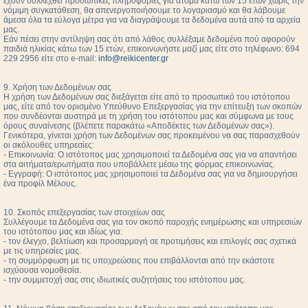
έχουν συλλεχθεί προσωπικές πληροφορίες για άτομα κάτω των 15 ετών χωρίς την
νόμιμη συγκατάθεση, θα απενεργοποιήσουμε το λογαριασμό και θα λάβουμε
άμεσα όλα τα εύλογα μέτρα για να διαγράψουμε τα δεδομένα αυτά από τα αρχεία
μας.
Εάν πέσει στην αντίληψη σας ότι από λάθος συλλέξαμε δεδομένα πού αφορούν
παιδιά ηλικίας κάτω των 15 ετών, επικοινωνήστε μαζί μας είτε στο τηλέφωνο: 694
229 2956 είτε στο e-mail:
info@reikicenter.gr
9. Χρήση των Δεδομένων σας
Η χρήση των Δεδομένων σας διεξάγεται είτε από το προσωπικό του ιστότοπου
μας, είτε από τον ορισμένο Υπεύθυνο Επεξεργασίας για την επίτευξη των σκοπών
που συνδέονται αυστηρά με τη χρήση του ιστότοπου μας και σύμφωνα με τους
όρους συναίνεσης (βλέπετε παρακάτω «Αποδέκτες των Δεδομένων σας»).
Γενικότερα, γίνεται χρήση των Δεδομένων σας προκειμένου να σας παρασχεθούν
οι ακόλουθες υπηρεσίες:
- Επικοινωνία: Ο ιστότοπος μας χρησιμοποιεί τα Δεδομένα σας για να απαντήσει
στα αιτήματα/ερωτήματα που υποβάλλετε μέσω της φόρμας επικοινωνίας.
- Εγγραφή: Ο ιστότοπος μας χρησιμοποιεί τα Δεδομένα σας για να δημιουργήσει
ένα προφίλ Μέλους.
10. Σκοπός επεξεργασίας των στοιχείων σας
Συλλέγουμε τα Δεδομένα σας για τον σκοπό παροχής ενημέρωσης και υπηρεσιών
του ιστότοπου μας και ιδίως για:
- τον έλεγχο, βελτίωση και προσαρμογή σε προτιμήσεις και επιλογές σας σχετικά
με τις υπηρεσίες μας.
- τη συμμόρφωση με τις υποχρεώσεις που επιβάλλονται από την εκάστοτε
ισχύουσα νομοθεσία.
- την συμμετοχή σας στις ιδιωτικές συζητήσεις του ιστότοπου μας.