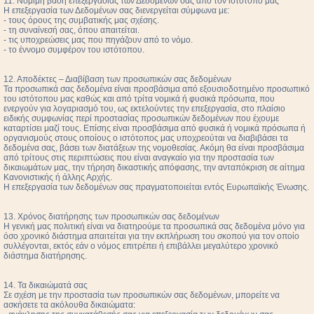
11. Νόμιμη βάση επεξεργασίας των Δεδομένων σας από τον ιστότοπο μας
Η επεξεργασία των Δεδομένων σας διενεργείται σύμφωνα με:
- τους όρους της συμβατικής μας σχέσης.
- τη συναίνεσή σας, όπου απαιτείται.
- τις υποχρεώσεις μας που πηγάζουν από το νόμο.
- το έννομο συμφέρον του ιστότοπου.
12. Αποδέκτες – Διαβίβαση των προσωπικών σας δεδομένων
Τα προσωπικά σας δεδομένα είναι προσβάσιμα από εξουσιοδοτημένο προσωπικό
του ιστότοπου μας καθώς και από τρίτα νομικά ή φυσικά πρόσωπα, που
ενεργούν για λογαριασμό του, ως εκτελούντες την επεξεργασία, στο πλαίσιο
ειδικής συμφωνίας περί προστασίας προσωπικών δεδομένων που έχουμε
καταρτίσει μαζί τους. Επίσης είναι προσβάσιμα από φυσικά ή νομικά πρόσωπα ή
οργανισμούς στους οποίους ο ιστότοπος μας υποχρεούται να διαβιβάσει τα
δεδομένα σας, βάσει των διατάξεων της νομοθεσίας. Ακόμη θα είναι προσβάσιμα
από τρίτους στις περιπτώσεις που είναι αναγκαίο για την προστασία των
δικαιωμάτων μας, την τήρηση δικαστικής απόφασης, την ανταπόκριση σε αίτημα
Κανονιστικής ή άλλης Αρχής.
Η επεξεργασία των δεδομένων σας πραγματοποιείται εντός Ευρωπαϊκής Ένωσης.
13. Χρόνος διατήρησης των προσωπικών σας δεδομένων
Η γενική μας πολιτική είναι να διατηρούμε τα προσωπικά σας δεδομένα μόνο για
όσο χρονικό διάστημα απαιτείται για την εκπλήρωση του σκοπού για τον οποίο
συλλέγονται, εκτός εάν ο νόμος επιτρέπει ή επιβάλλει μεγαλύτερο χρονικό
διάστημα διατήρησης.
14. Τα δικαιώματά σας
Σε σχέση με την προστασία των προσωπικών σας δεδομένων, μπορείτε να
ασκήσετε τα ακόλουθα δικαιώματα: