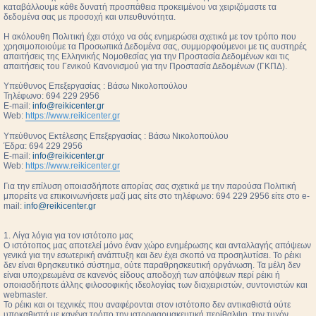
καταβάλλουμε κάθε δυνατή προσπάθεια προκειμένου να χειριζόμαστε τα
δεδομένα σας με προσοχή και υπευθυνότητα.
Η ακόλουθη Πολιτική έχει στόχο να σάς ενημερώσει σχετικά με τον τρόπο που
χρησιμοποιούμε τα Προσωπικά Δεδομένα σας, συμμορφούμενοι με τις αυστηρές
απαιτήσεις της Ελληνικής Νομοθεσίας για την Προστασία Δεδομένων και τις
απαιτήσεις του Γενικού Κανονισμού για την Προστασία Δεδομένων (ΓΚΠΔ).
Υπεύθυνος Επεξεργασίας : Βάσω Νικολοπούλου
Τηλέφωνο: 694 229 2956
E-mail:
info@reikicenter.gr
Web:
https://www.reikicenter.gr
Υπεύθυνος Εκτέλεσης Επεξεργασίας : Βάσω Νικολοπούλου
Έδρα: 694 229 2956
E-mail:
info@reikicenter.gr
Web:
https://www.reikicenter.gr
Για την επίλυση οποιασδήποτε απορίας σας σχετικά με την παρούσα Πολιτική
μπορείτε να επικοινωνήσετε μαζί μας είτε στο τηλέφωνο: 694 229 2956 είτε στο e-
mail:
info@reikicenter.gr
1. Λίγα λόγια για τον ιστότοπο μας
Ο ιστότοπος μας αποτελεί μόνο έναν χώρο ενημέρωσης και ανταλλαγής απόψεων
γενικά για την εσωτερική ανάπτυξη και δεν έχει σκοπό να προσηλυτίσει. To ρέικι
δεν είναι θρησκευτικό σύστημα, ούτε παραθρησκευτική οργάνωση. Τα μέλη δεν
είναι υποχρεωμένα σε κανενός είδους αποδοχή των απόψεων περί ρέικι ή
οποιασδήποτε άλλης φιλοσοφικής ιδεολογίας των διαχειριστών, συντονιστών και
webmaster.
Το ρέικι και οι τεχνικές που αναφέρονται στον ιστότοπο δεν αντικαθιστά ούτε
υποκαθιστά με κανένα τρόπο την ιατροφαρμακευτική περίθαλψη, την τυχόν