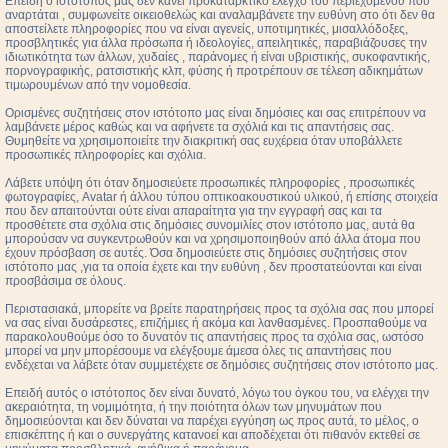
Επειδή ο ιστότοπος μας δεν κάνει προκαταρκτικό έλεγχο του περιεχομένου που
αναρτάται , συμφωνείτε οικειοθελώς και αναλαμβάνετε την ευθύνη στο ότι δεν θα
αποστείλετε πληροφορίες που να είναι αγενείς, υποτιμητικές, μισαλλόδοξες,
προσβλητικές για άλλα πρόσωπα ή ιδεολογίες, απειλητικές, παραβιάζουσες την
ιδιωτικότητα των άλλων, χυδαίες , παράνομες ή είναι υβριστικής, συκοφαντικής,
πορνογραφικής, ρατσιστικής κλπ, φύσης ή προτρέπουν σε τέλεση αδικημάτων
τιμωρουμένων από την νομοθεσία.
Ορισμένες συζητήσεις στον ιστότοπο μας είναι δημόσιες και σας επιτρέπουν να
λαμβάνετε μέρος καθώς και να αφήνετε τα σχόλιά και τις απαντήσεις σας.
Θυμηθείτε να χρησιμοποιείτε την διακριτική σας ευχέρεια όταν υποβάλλετε
προσωπικές πληροφορίες και σχόλια.
Λάβετε υπόψη ότι όταν δημοσιεύετε προσωπικές πληροφορίες , προσωπικές
φωτογραφίες, Avatar ή άλλου τύπου οπτικοακουστικού υλικού, ή επίσης στοιχεία
που δεν απαιτούνται ούτε είναι απαραίτητα για την εγγραφή σας και τα
προσθέτετε στα σχόλια στις δημόσιες συνομιλίες στον ιστότοπο μας, αυτά θα
μπορούσαν να συγκεντρωθούν και να χρησιμοποιηθούν από άλλα άτομα που
έχουν πρόσβαση σε αυτές. Όσα δημοσιεύετε στις δημόσιες συζητήσεις στον
ιστότοπο μας ,για τα οποία έχετε και την ευθύνη , δεν προστατεύονται και είναι
προσβάσιμα σε όλους.
Περιστασιακά, μπορείτε να βρείτε παρατηρήσεις προς τα σχόλια σας που μπορεί
να σας είναι δυσάρεστες, επιζήμιες ή ακόμα και λανθασμένες. Προσπαθούμε να
παρακολουθούμε όσο το δυνατόν τις απαντήσεις προς τα σχόλια σας, ωστόσο
μπορεί να μην μπορέσουμε να ελέγξουμε άμεσα όλες τις απαντήσεις που
ενδέχεται να λάβετε όταν συμμετέχετε σε δημόσιες συζητήσεις στον ιστότοπο μας.
Επειδή αυτός ο ιστότοπος δεν είναι δυνατό, λόγω του όγκου του, να ελέγχει την
ακεραιότητα, τη νομιμότητα, ή την ποιότητα όλων των μηνυμάτων που
δημοσιεύονται και δεν δύναται να παρέχει εγγύηση ως προς αυτά, το μέλος, ο
επισκέπτης ή και ο συνεργάτης κατανοεί και αποδέχεται ότι πιθανόν εκτεθεί σε