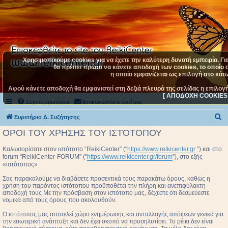
Χρησιμοποιούμε cookies για να έχετε την καλύτερη δυνατή εμπειρία. Γι
θα πρέπει πρώτα να κάνετε αποδοχή των cookies, το οποίο σ
η οποία εμφανίζεται ως επιλογή στο κάτω
Αφού κάνετε αποδοχή θα εμφανιστεί στη δεξιά πλευρά της σελίδας η επιλογ
[ ΑΠΟΔΟΧΗ COOKIES 
Συχνές ερωτήσεις
Επικοινωνήστε μαζί μας
Α
Ευρετήριο Δ. Συζήτησης
ν
ΟΡΟΙ ΤΟΥ ΧΡΗΣΗΣ ΤΟΥ ΙΣΤΌΤΟΠΟΥ
α
Καλωσορίσατε στον ιστότοπο “ReikiCenter” (“
https://www.reikicenter.gr
”) και στο
ζ
forum “ReikiCenter-FORUM” (“
https://www.reikicenter.gr/forum
”), στο εξής
«ιστότοπος»
ή
τ
Σας παρακαλούμε να διαβάσετε προσεκτικά τους παρακάτω όρους, καθώς η
χρήση του παρόντος ιστότοπου προϋποθέτει την πλήρη και ανεπιφύλακτη
η
αποδοχή τους Με την πρόσβαση στον ιστότοπο μας, δέχεστε ότι δεσμεύεστε
νομικά από τους όρους που ακολουθούν.
σ
Ο ιστότοπος μας αποτελεί χώρο ενημέρωσης και ανταλλαγής απόψεων γενικά για
η
την εσωτερική ανάπτυξη και δεν έχει σκοπό να προσηλυτίσει. To ρέικι δεν είναι