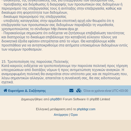
· ανάκλησης της συγκατάθεσής σας για επεξεργασία των δεδομένων σας.
· πρόσβασης και διόρθωσης ή διαγραφής των προσωπικών σας δεδομένων ή
περιορισμού της επεξεργασίας τους ή αντίταξης στην επεξεργασία, καθώς και
δικαίωμα στη φορητότητα των δεδομένων,
· δικαίωμα περιορισμού της επεξεργασίας
· υποβολής καταγγελίας στην αρμόδια εποπτική αρχή εάν θεωρείτε ότι η
επεξεργασία των προσωπικών σας δεδομένων παραβιάζει τη νομοθεσία,
χρησιμοποιώντας το σύνδεσμο http://www.dpa.gr.
· Παρακαλούμε σημειώστε ότι ενδέχεται να ζητήσουμε επιβεβαίωση ταυτότητας
και διατηρούμε το δικαίωμα επιβάλουμε την καταβολή εύλογου τέλους για
διοικητικά έξοδα εφόσον επιτρέπεται από το νόμο. Θα καταβάλουμε κάθε
προσπάθεια για να ανταποκριθούμε στα αιτήματα υποκειμένων δεδομένων εντός
των νομίμων προθεσμιών.
15. Τροποποίηση της παρούσας Πολιτικής
Κατά καιρούς ενδέχεται να τροποποιήσουμε την παρούσα πολιτική προς τήρηση
υποχρεώσεων από διατάξεις νόμων ή προς αντιμετώπιση τεχνικών αναγκών. Η
αναμορφωμένη πολιτική θα αναρτάται στον ιστότοπο μας και σε περίπτωση που,
λόγω σημαντικών αλλαγών, απαιτείται η συναίνεσή σας, θα σας ειδοποιούμε
σχετικά.
Ευρετήριο Δ. Συζήτησης
Όλοι οι χρόνοι είναι
UTC+03:00
Δημιουργήθηκε από
phpBB
® Forum Software © phpBB Limited
Ελληνική μετάφραση από το
phpbbgr.com
Απόρρητο
|
Όροι