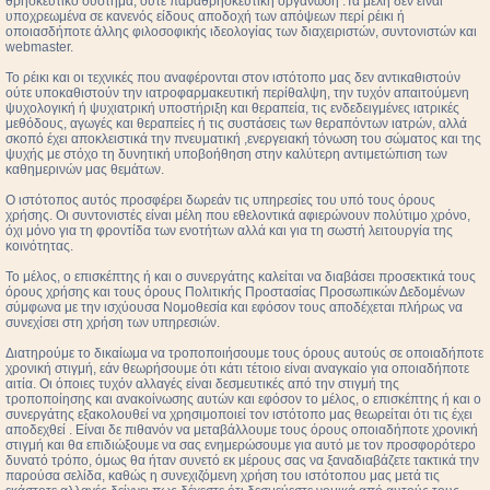
θρησκευτικό σύστημα, ούτε παραθρησκευτική οργάνωση .Τα μέλη δεν είναι
υποχρεωμένα σε κανενός είδους αποδοχή των απόψεων περί ρέικι ή
οποιασδήποτε άλλης φιλοσοφικής ιδεολογίας των διαχειριστών, συντονιστών και
webmaster.
Το ρέικι και οι τεχνικές που αναφέρονται στον ιστότοπο μας δεν αντικαθιστούν
ούτε υποκαθιστούν την ιατροφαρμακευτική περίθαλψη, την τυχόν απαιτούμενη
ψυχολογική ή ψυχιατρική υποστήριξη και θεραπεία, τις ενδεδειγμένες ιατρικές
μεθόδους, αγωγές και θεραπείες ή τις συστάσεις των θεραπόντων ιατρών, αλλά
σκοπό έχει αποκλειστικά την πνευματική ,ενεργειακή τόνωση του σώματος και της
ψυχής με στόχο τη δυνητική υποβοήθηση στην καλύτερη αντιμετώπιση των
καθημερινών μας θεμάτων.
Ο ιστότοπος αυτός προσφέρει δωρεάν τις υπηρεσίες του υπό τους όρους
χρήσης. Οι συντονιστές είναι μέλη που εθελοντικά αφιερώνουν πολύτιμο χρόνο,
όχι μόνο για τη φροντίδα των ενοτήτων αλλά και για τη σωστή λειτουργία της
κοινότητας.
Το μέλος, ο επισκέπτης ή και ο συνεργάτης καλείται να διαβάσει προσεκτικά τους
όρους χρήσης και τους όρους Πολιτικής Προστασίας Προσωπικών Δεδομένων
σύμφωνα με την ισχύουσα Νομοθεσία και εφόσον τους αποδέχεται πλήρως να
συνεχίσει στη χρήση των υπηρεσιών.
Διατηρούμε το δικαίωμα να τροποποιήσουμε τους όρους αυτούς σε οποιαδήποτε
χρονική στιγμή, εάν θεωρήσουμε ότι κάτι τέτοιο είναι αναγκαίο για οποιαδήποτε
αιτία. Οι όποιες τυχόν αλλαγές είναι δεσμευτικές από την στιγμή της
τροποποίησης και ανακοίνωσης αυτών και εφόσον το μέλος, ο επισκέπτης ή και ο
συνεργάτης εξακολουθεί να χρησιμοποιεί τον ιστότοπο μας θεωρείται ότι τις έχει
αποδεχθεί . Είναι δε πιθανόν να μεταβάλλουμε τους όρους οποιαδήποτε χρονική
στιγμή και θα επιδιώξουμε να σας ενημερώσουμε για αυτό με τον προσφορότερο
δυνατό τρόπο, όμως θα ήταν συνετό εκ μέρους σας να ξαναδιαβάζετε τακτικά την
παρούσα σελίδα, καθώς η συνεχιζόμενη χρήση του ιστότοπου μας μετά τις