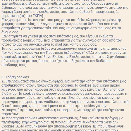
Εάν επιθυμείτε απλώς να περιηγηθείτε στον ιστότοπο, συλλέγουμε μόνο τα
δεδομένα, τα οποία μας είναι τεχνικά απαραίτητα για την λειτουργικότητα του της
[νομική βάση αυτής της επεξεργασίας αποτελεί το άρθρο 6, παράγραφος 1,
περίπτωση (στ) του ΓΚΠΔ]:
Εάν χρησιμοποιείτε τον ιστότοπο μας για να αιτηθείτε πληροφορίες μέσω της
φόρμας επικοινωνίας, συλλέγουμε μόνο τα προσωπικά δεδομένα που είναι
απαραίτητα για την επικοινωνία μαζί σας και συγκεκριμένα το mail σας και το
όνομα σας.
Εάν αιτηθείτε να γίνεται μέλος στον ιστότοπο μας, συλλέγουμε εκείνα τα
προσωπικά δεδομένα που είναι απαραίτητα για την αναγνώριση σας από τον
ιστότοπο μας και συγκεκριμένα το mail σας και το όνομα σας.
Τα πιο πάνω προσωπικά δεδομένα φυλάσσονται σύμφωνα με τις απαιτήσεις του
Γενικού Κανονισμού για την Προστασία Δεδομένων (ΓΚΠΔ) οι οποίες τηρούνται
απαρέγκλιτα από τον Υπεύθυνο Εκτέλεσης Επεξεργασίας και τα επεξεργαζόσαστε
μόνο σύμφωνα με τους όρους που έχετε αποδεχτεί κατά την διαδικασία
απόδοσης τους.
6. Χρήση cookies
Συμπληρωματικά στα ως άνω αναφερόμενα, κατά την χρήση του ιστότοπου μας
αποθηκεύονται στον υπολογιστή σας cookies. Τα cookies είναι μικρά αρχεία
κειμένου, που αποθηκεύονται στον φυλλομετρητή σας κατά την πλοήγηση στο
διαδίκτυο. Τα cookies δεν μπορούν να εκτελέσουν συγκεκριμένα προγράμματα ή
να μεταφέρουν ιούς στον υπολογιστή σας. Σκοπός τους είναι να κάνουν την
περιήγηση του χρήστη στο Διαδίκτυο πιο φιλική και συνολικά πιο αποτελεσματική.
Ο ιστότοπος μας χρησιμοποιεί μόνο τα απαραίτητα cookies για την
λειτουργικότητα του, των οποίων η έκταση και η λειτουργικότητα επεξηγούνται
παρακάτω:
Τα προσωρινά cookies διαγράφονται αυτομάτως, όταν κλείνετε το πρόγραμμα
περιήγησης. Στην κατηγορία αυτή περιλαμβάνονται ειδικότερα τα Session-
Cookies. Αυτά αποθηκεύουν την αποκαλούμενη Session_ID, που υποδεικνύει
κατά πόσο είναι δυνατό να αξιολογηθεί η συμπεριφορά του επισκέπτη που