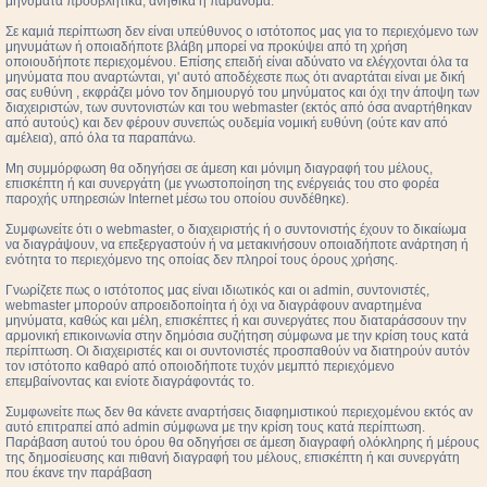
μηνύματα προσβλητικά, ανήθικα ή παράνομα.
Σε καμιά περίπτωση δεν είναι υπεύθυνος ο ιστότοπος μας για το περιεχόμενο των
μηνυμάτων ή οποιαδήποτε βλάβη μπορεί να προκύψει από τη χρήση
οποιουδήποτε περιεχομένου. Επίσης επειδή είναι αδύνατο να ελέγχονται όλα τα
μηνύματα που αναρτώνται, γι' αυτό αποδέχεστε πως ότι αναρτάται είναι με δική
σας ευθύνη , εκφράζει μόνο τον δημιουργό του μηνύματος και όχι την άποψη των
διαχειριστών, των συντονιστών και του webmaster (εκτός από όσα αναρτήθηκαν
από αυτούς) και δεν φέρουν συνεπώς ουδεμία νομική ευθύνη (ούτε καν από
αμέλεια), από όλα τα παραπάνω.
Μη συμμόρφωση θα οδηγήσει σε άμεση και μόνιμη διαγραφή του μέλους,
επισκέπτη ή και συνεργάτη (με γνωστοποίηση της ενέργειάς του στο φορέα
παροχής υπηρεσιών Internet μέσω του οποίου συνδέθηκε).
Συμφωνείτε ότι ο webmaster, ο διαχειριστής ή ο συντονιστής έχουν το δικαίωμα
να διαγράψουν, να επεξεργαστούν ή να μετακινήσουν οποιαδήποτε ανάρτηση ή
ενότητα το περιεχόμενο της οποίας δεν πληροί τους όρους χρήσης.
Γνωρίζετε πως ο ιστότοπος μας είναι ιδιωτικός και οι admin, συντονιστές,
webmaster μπορούν απροειδοποίητα ή όχι να διαγράφουν αναρτημένα
μηνύματα, καθώς και μέλη, επισκέπτες ή και συνεργάτες που διαταράσσουν την
αρμονική επικοινωνία στην δημόσια συζήτηση σύμφωνα με την κρίση τους κατά
περίπτωση. Οι διαχειριστές και οι συντονιστές προσπαθούν να διατηρούν αυτόν
τον ιστότοπο καθαρό από οποιοδήποτε τυχόν μεμπτό περιεχόμενο
επεμβαίνοντας και ενίοτε διαγράφοντάς το.
Συμφωνείτε πως δεν θα κάνετε αναρτήσεις διαφημιστικού περιεχομένου εκτός αν
αυτό επιτραπεί από admin σύμφωνα με την κρίση τους κατά περίπτωση.
Παράβαση αυτού του όρου θα οδηγήσει σε άμεση διαγραφή ολόκληρης ή μέρους
της δημοσίευσης και πιθανή διαγραφή του μέλους, επισκέπτη ή και συνεργάτη
που έκανε την παράβαση