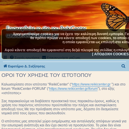
Χρησιμοποιούμε cookies για να έχετε την καλύτερη δυνατή εμπειρία. Γι
θα πρέπει πρώτα να κάνετε αποδοχή των cookies, το οποίο σ
η οποία εμφανίζεται ως επιλογή στο κάτω
Αφού κάνετε αποδοχή θα εμφανιστεί στη δεξιά πλευρά της σελίδας η επιλογ
[ ΑΠΟΔΟΧΗ COOKIES 
Συχνές ερωτήσεις
Επικοινωνήστε μαζί μας
Α
Ευρετήριο Δ. Συζήτησης
ν
ΟΡΟΙ ΤΟΥ ΧΡΗΣΗΣ ΤΟΥ ΙΣΤΌΤΟΠΟΥ
α
Καλωσορίσατε στον ιστότοπο “ReikiCenter” (“
https://www.reikicenter.gr
”) και στο
ζ
forum “ReikiCenter-FORUM” (“
https://www.reikicenter.gr/forum
”), στο εξής
«ιστότοπος»
ή
τ
Σας παρακαλούμε να διαβάσετε προσεκτικά τους παρακάτω όρους, καθώς η
χρήση του παρόντος ιστότοπου προϋποθέτει την πλήρη και ανεπιφύλακτη
η
αποδοχή τους Με την πρόσβαση στον ιστότοπο μας, δέχεστε ότι δεσμεύεστε
νομικά από τους όρους που ακολουθούν.
σ
Ο ιστότοπος μας αποτελεί χώρο ενημέρωσης και ανταλλαγής απόψεων γενικά για
η
την εσωτερική ανάπτυξη και δεν έχει σκοπό να προσηλυτίσει. To ρέικι δεν είναι