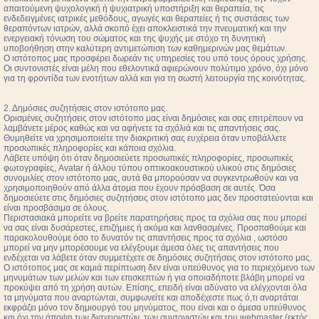
απαιτούμενη ψυχολογική ή ψυχιατρική υποστήριξη και θεραπεία, τις
ενδεδειγμένες ιατρικές μεθόδους, αγωγές και θεραπείες ή τις συστάσεις των
θεραπόντων ιατρών, αλλά σκοπό έχει αποκλειστικά την πνευματική και την
ενεργειακή τόνωση του σώματος και της ψυχής με στόχο τη δυνητική
υποβοήθηση στην καλύτερη αντιμετώπιση των καθημερινών μας θεμάτων.
Ο ιστότοπος μας προσφέρει δωρεάν τις υπηρεσίες του υπό τους όρους χρήσης.
Οι συντονιστές είναι μέλη που εθελοντικά αφιερώνουν πολύτιμο χρόνο, όχι μόνο
για τη φροντίδα των ενοτήτων αλλά και για τη σωστή λειτουργία της κοινότητας.
2. Δημόσιες συζητήσεις στον ιστότοπο μας.
Ορισμένες συζητήσεις στον ιστότοπο μας είναι δημόσιες και σας επιτρέπουν να
λαμβάνετε μέρος καθώς και να αφήνετε τα σχόλιά και τις απαντήσεις σας.
Θυμηθείτε να χρησιμοποιείτε την διακριτική σας ευχέρεια όταν υποβάλλετε
προσωπικές πληροφορίες και κάποια σχόλια.
Λάβετε υπόψη ότι όταν δημοσιεύετε προσωπικές πληροφορίες, προσωπικές
φωτογραφίες, Avatar ή άλλου τύπου οπτικοακουστικού υλικού στις δημόσιες
συνομιλίες στον ιστότοπο μας, αυτά θα μπορούσαν να συγκεντρωθούν και να
χρησιμοποιηθούν από άλλα άτομα που έχουν πρόσβαση σε αυτές. Όσα
δημοσιεύετε στις δημόσιες συζητήσεις στον ιστότοπο μας δεν προστατεύονται και
είναι προσβάσιμα σε όλους.
Περιστασιακά μπορείτε να βρείτε παρατηρήσεις προς τα σχόλια σας που μπορεί
να σας είναι δυσάρεστες, επιζήμιες ή ακόμα και λανθασμένες. Προσπαθούμε και
παρακολουθούμε όσο το δυνατόν τις απαντήσεις προς τα σχόλια , ωστόσο
μπορεί να μην μπορέσουμε να ελέγξουμε άμεσα όλες τις απαντήσεις που
ενδέχεται να λάβετε όταν συμμετέχετε σε δημόσιες συζητήσεις στον ιστότοπο μας.
Ο ιστότοπος μας σε καμιά περίπτωση δεν είναι υπεύθυνος για το περιεχόμενο των
μηνυμάτων των μελών και των επισκεπτών ή για οποιαδήποτε βλάβη μπορεί να
προκύψει από τη χρήση αυτών. Επίσης, επειδή είναι αδύνατο να ελέγχονται όλα
τα μηνύματα που αναρτώνται, συμφωνείτε και αποδέχεστε πως ό,τι αναρτάται
εκφράζει μόνο τον δημιουργό του μηνύματος, που είναι και ο άμεσα υπεύθυνος
και όχι την άποψη των διαχειριστών, των συντονιστών και του webmaster (εκτός