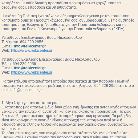
καταβάλλουμε κάθε δυνατή προσπάθεια προκειμένου να χειριζόμαστε τα
δεδομένα σας με προσοχή και υπευθυνότητα.
Η ακόλουθη Πολιτική έχει στόχο να σάς ενημερώσει σχετικά με τον τρόπο που
χρησιμοποιούμε τα Προσωπικά Δεδομένα σας, συμμορφούμενοι με τις αυστηρές
απαιτήσεις της Ελληνικής Νομοθεσίας για την Προστασία Δεδομένων και τις
απαιτήσεις του Γενικού Κανονισμού για την Προστασία Δεδομένων (ΓΚΠΔ).
Υπεύθυνος Επεξεργασίας : Βάσω Νικολοπούλου
Τηλέφωνο: 694 229 2956
E-mail:
info@reikicenter.gr
Web:
https://www.reikicenter.gr
Υπεύθυνος Εκτέλεσης Επεξεργασίας : Βάσω Νικολοπούλου
Έδρα: 694 229 2956
E-mail:
info@reikicenter.gr
Web:
https://www.reikicenter.gr
Για την επίλυση οποιασδήποτε απορίας σας σχετικά με την παρούσα Πολιτική
μπορείτε να επικοινωνήσετε μαζί μας είτε στο τηλέφωνο: 694 229 2956 είτε στο e-
mail:
info@reikicenter.gr
1. Λίγα λόγια για τον ιστότοπο μας
Ο ιστότοπος μας αποτελεί μόνο έναν χώρο ενημέρωσης και ανταλλαγής απόψεων
γενικά για την εσωτερική ανάπτυξη και δεν έχει σκοπό να προσηλυτίσει. To ρέικι
δεν είναι θρησκευτικό σύστημα, ούτε παραθρησκευτική οργάνωση. Τα μέλη δεν
είναι υποχρεωμένα σε κανενός είδους αποδοχή των απόψεων περί ρέικι ή
οποιασδήποτε άλλης φιλοσοφικής ιδεολογίας των διαχειριστών, συντονιστών και
webmaster.
Το ρέικι και οι τεχνικές που αναφέρονται στον ιστότοπο δεν αντικαθιστά ούτε
υποκαθιστά με κανένα τρόπο την ιατροφαρμακευτική περίθαλψη, την τυχόν