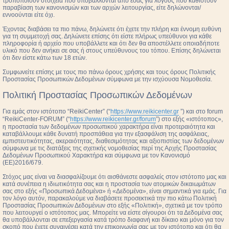
τροποποιούν στοιχεία που υποβάλλονται από εσάς για λόγους που καθιστούν
παραβίαση των κανονισμών και των αρχών λειτουργίας, είτε δηλώνονται/
εννοούνται είτε όχι.
Έχοντας διαβάσει τα πιο πάνω, δηλώνετε ότι έχετε την πλήρη και έννομη ευθύνη
για τη συμμετοχή σας. Δηλώνετε επίσης ότι είστε πλήρως υπεύθυνοι για κάθε
πληροφορία ή αρχείο που υποβάλλετε και ότι δεν θα αποστέλλετε οποιαδήποτε
υλικό που δεν ανήκει σε σας ή στους υπεύθυνους του τόπου. Επίσης δηλώνεται
ότι δεν είστε κάτω των 18 ετών.
Συμφωνείτε επίσης με τους πιο πάνω όρους χρήσης και τους όρους Πολιτικής
Προστασίας Προσωπικών Δεδομένων σύμφωνα με την ισχύουσα Νομοθεσία.
Πολιτική Προστασίας Προσωπικών Δεδομένων
Για εμάς στον ιστότοπο “ReikiCenter” (“
https://www.reikicenter.gr
”) και στο forum
“ReikiCenter-FORUM” (“
https://www.reikicenter.gr/forum
”) στο εξής «ιστότοπος»,
η προστασία των δεδομένων προσωπικού χαρακτήρα είναι προτεραιότητα και
καταβάλλουμε κάθε δυνατή προσπάθεια για την εξασφάλιση της ασφάλειας,
εμπιστευτικότητας, ακεραιότητας, διαθεσιμότητας και αξιοπιστίας των δεδομένων
σύμφωνα με τις διατάξεις της σχετικής νομοθεσίας περί της Αρχής Προστασίας
Δεδομένων Προσωπικού Χαρακτήρα και σύμφωνα με τον Κανονισμό
(ΕΕ)2016/679.
Στόχος μας είναι να διασφαλίζουμε ότι αισθάνεστε ασφαλείς στον ιστότοπο μας και
κατά συνέπεια η ιδιωτικότητα σας και η προστασία των ατομικών δικαιωμάτων
σας στο εξής «Προσωπικά Δεδομένα» ή «Δεδομένα», είναι σημαντικά για εμάς. Για
τον λόγο αυτόν, παρακαλούμε να διαβάσετε προσεκτικά την πιο κάτω Πολιτική
Προστασίας Προσωπικών Δεδομένων στο εξής «Πολιτική», σχετικά με τον τρόπο
που λειτουργεί ο ιστότοπος μας. Μπορείτε να είστε σίγουροι ότι τα Δεδομένα σας
θα υποβάλλονται σε επεξεργασία κατά τρόπο διαφανή και δίκαιο και μόνο για τον
σκοπό που έχετε συναινέσει κατά την επικοινωνία σας με τον ιστότοπο και ότι θα