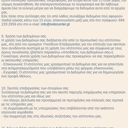
έχουν συλλεχθεί προσωπικές πληροφορίες για άτομα κάτω των 15 ετών χωρίς την
νόμιμη συγκατάθεση, θα απενεργοποιήσουμε το λογαριασμό και θα λάβουμε
άμεσα όλα τα εύλογα μέτρα για να διαγράψουμε τα δεδομένα αυτά από τα αρχεία
μας.
Εάν πέσει στην αντίληψη σας ότι από λάθος συλλέξαμε δεδομένα πού αφορούν
παιδιά ηλικίας κάτω των 15 ετών, επικοινωνήστε μαζί μας είτε στο τηλέφωνο: 694
229 2956 είτε στο e-mail:
info@reikicenter.gr
9. Χρήση των Δεδομένων σας
Η χρήση των Δεδομένων σας διεξάγεται είτε από το προσωπικό του ιστότοπου
μας, είτε από τον ορισμένο Υπεύθυνο Επεξεργασίας για την επίτευξη των σκοπών
που συνδέονται αυστηρά με τη χρήση του ιστότοπου μας και σύμφωνα με τους
όρους συναίνεσης (βλέπετε παρακάτω «Αποδέκτες των Δεδομένων σας»).
Γενικότερα, γίνεται χρήση των Δεδομένων σας προκειμένου να σας παρασχεθούν
οι ακόλουθες υπηρεσίες:
- Επικοινωνία: Ο ιστότοπος μας χρησιμοποιεί τα Δεδομένα σας για να απαντήσει
στα αιτήματα/ερωτήματα που υποβάλλετε μέσω της φόρμας επικοινωνίας.
- Εγγραφή: Ο ιστότοπος μας χρησιμοποιεί τα Δεδομένα σας για να δημιουργήσει
ένα προφίλ Μέλους.
10. Σκοπός επεξεργασίας των στοιχείων σας
Συλλέγουμε τα Δεδομένα σας για τον σκοπό παροχής ενημέρωσης και υπηρεσιών
του ιστότοπου μας και ιδίως για:
- τον έλεγχο, βελτίωση και προσαρμογή σε προτιμήσεις και επιλογές σας σχετικά
με τις υπηρεσίες μας.
- τη συμμόρφωση με τις υποχρεώσεις που επιβάλλονται από την εκάστοτε
ισχύουσα νομοθεσία.
- την συμμετοχή σας στις ιδιωτικές συζητήσεις του ιστότοπου μας.