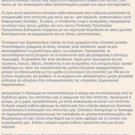
εκάστοτε αλλαγές δείχνει πως δέχεστε ότι δεσμεύεστε νομικά από αυτούς τους
όρους με την ανανεωμένη ή/και τροποποιημένη μορφή των όρων ανεπιφύλακτα.
Οι όροι αυτοί καλύπτουν επιπλέον κάθε καινοτομία που ενδέχεται μελλοντικά να
ενσωματωθεί στον ιστότοπο μας εκτός και αν –κατ εξαίρεση, ανακοινωθούν ρητά
διαφορετικές διατάξεις. Το μέλος, ο επισκέπτης ή και ο συνεργάτης παρακαλείται
να ελέγχει τους όρους χρήσης και τους όρους Πολιτικής Προστασίας
Προσωπικών Δεδομένων σύμφωνα με την ισχύουσα Νομοθεσία σε τακτά χρονικά
διαστήματα και να ενημερώνεται για τις όποιες τροποποιήσεις.
Τα κείμενα των δημοσιεύσεων πρέπει να είναι γραμμένα στην ελληνική γλώσσα.
Αποσπάσματα γραμμένα σε άλλες γλώσσες είναι αποδεκτά, αρκεί να μην
καταλαμβάνουν το μεγαλύτερο μέρος του κειμένου. Προαιρετικά, τα
αποσπάσματα αυτά μπορούν να συνοδεύονται από μία μετάφραση ή σύντομη
περιγραφή. Τα greeklish δεν είναι αποδεκτά, παρά μόνο προσωρινά και για
τεχνικούς λόγους. Μέλος, επισκέπτης ή και συνεργάτης που αντιμετωπίζει τεχνικό
πρόβλημα ως προς την εγκατάσταση και χρήση ελληνικών γραμματοσειρών,
μπορεί να επικοινωνήσει με την ομάδα Συντονισμού (Συντονιστές) με ΠΜ και να
ζητήσει συμβουλές και βοήθεια. Η συνεχόμενη και αδικαιολόγητη χρήση greeklish
ενδέχεται να οδηγήσει στην απενεργοποίηση της υπηρεσίας δημιουργίας
δημοσιεύσεων.
Διατηρούμε το δικαίωμα να τροποποιήσουμε ή ακόμα και να αποσύρουμε από το
διαδίκτυο μέρος του ιστότοπου μας ή ακόμα και τον ίδιο ιστότοπο, προσωρινά ή
μόνιμα, με ή χωρίς προειδοποίηση, με απλή ανακοίνωση σε αυτόν τον ιστότοπο.
Ουδεμία νομική ευθύνη φέρουμε σε περίπτωση που υπάρξει ακόμα και δραστική
τροποποίηση ή απόσυρση του ιστότοπου μας. Επιπλέον διατηρούμε το δικαίωμα
να περιορίσουμε/απαγορεύσουμε την πρόσβαση σε χρήστες/επισκέπτες/μέλη εάν
θεωρήσουμε ότι κάτι τέτοιο είναι θεμιτό και εν γένει ωφέλιμο για το σύνολο του
εγχειρήματός μας. Επίσης ουδεμία νομική ευθύνη προκύπτει από μια τέτοια
ενέργεια.