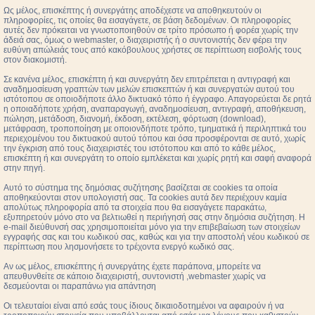
Ως μέλος, επισκέπτης ή συνεργάτης αποδέχεστε να αποθηκευτούν οι
πληροφορίες, τις οποίες θα εισαγάγετε, σε βάση δεδομένων. Οι πληροφορίες
αυτές δεν πρόκειται να γνωστοποιηθούν σε τρίτο πρόσωπο ή φορέα χωρίς την
άδειά σας, όμως ο webmaster, ο διαχειριστής ή ο συντονιστής δεν φέρει την
ευθύνη απώλειάς τους από κακόβουλους χρήστες σε περίπτωση εισβολής τους
στον διακομιστή.
Σε κανένα μέλος, επισκέπτη ή και συνεργάτη δεν επιτρέπεται η αντιγραφή και
αναδημοσίευση γραπτών των μελών επισκεπτών ή και συνεργατών αυτού του
ιστότοπου σε οποιοδήποτε άλλο δικτυακό τόπο ή έγγραφο. Απαγορεύεται δε ρητά
η οποιαδήποτε χρήση, αναπαραγωγή, αναδημοσίευση, αντιγραφή, αποθήκευση,
πώληση, μετάδοση, διανομή, έκδοση, εκτέλεση, φόρτωση (download),
μετάφραση, τροποποίηση με οποιονδήποτε τρόπο, τμηματικά ή περιληπτικά του
περιεχομένου του δικτυακού αυτού τόπου και όσα προσφέρονται σε αυτό, χωρίς
την έγκριση από τους διαχειριστές του ιστότοπου και από το κάθε μέλος,
επισκέπτη ή και συνεργάτη το οποίο εμπλέκεται και χωρίς ρητή και σαφή αναφορά
στην πηγή.
Αυτό το σύστημα της δημόσιας συζήτησης βασίζεται σε cookies τα οποία
αποθηκεύονται στον υπολογιστή σας. Τα cookies αυτά δεν περιέχουν καμία
απολύτως πληροφορία από τα στοιχεία που θα εισαγάγετε παρακάτω,
εξυπηρετούν μόνο στο να βελτιωθεί η περιήγησή σας στην δημόσια συζήτηση. Η
e-mail διεύθυνσή σας χρησιμοποιείται μόνο για την επιβεβαίωση των στοιχείων
εγγραφής σας και του κωδικού σας, καθώς και για την αποστολή νέου κωδικού σε
περίπτωση που λησμονήσετε το τρέχοντα ενεργό κωδικό σας.
Αν ως μέλος, επισκέπτης ή συνεργάτης έχετε παράπονα, μπορείτε να
απευθυνθείτε σε κάποιο διαχειριστή, συντονιστή ,webmaster χωρίς να
δεσμεύονται οι παραπάνω για απάντηση
Οι τελευταίοι είναι από εσάς τους ίδιους δικαιοδοτημένοι να αφαιρούν ή να