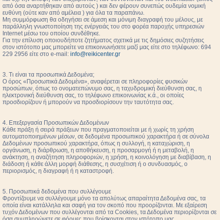
από όσα αναρτήθηκαν από αυτούς ) και δεν φέρουν συνεπώς ουδεμία νομική
ευθύνη (ούτε καν από αμέλεια ) για όλα τα παραπάνω.
Μη συμμόρφωση θα οδηγήσει σε άμεση και μόνιμη διαγραφή του μέλους, με
παράλληλη γνωστοποίηση της ενέργειάς του στο φορέα παροχής υπηρεσιών
Internet μέσω του οποίου συνδέθηκε.
Για την επίλυση οποιουδήποτε ζητήματος σχετικά με τις δημόσιες συζητήσεις
στον ιστότοπο μας μπορείτε να επικοινωνήσετε μαζί μας είτε στο τηλέφωνο: 694
229 2956 είτε στο e-mail:
info@reikicenter.gr
3. Τι είναι τα προσωπικά Δεδομένα;
Ο όρος «Προσωπικά Δεδομένα», αναφέρεται σε πληροφορίες φυσικών
προσώπων, όπως το ονοματεπώνυμο σας, η ταχυδρομική διεύθυνση σας, η
ηλεκτρονική διεύθυνση σας, το τηλέφωνο επικοινωνίας κ.ά., οι οποίες
προσδιορίζουν ή μπορούν να προσδιορίσουν την ταυτότητα σας.
4. Επεξεργασία Προσωπικών Δεδομένων
Κάθε πράξη ή σειρά πράξεων που πραγματοποιείται με ή χωρίς τη χρήση
αυτοματοποιημένων μέσων, σε δεδομένα προσωπικού χαρακτήρα ή σε σύνολα
Δεδομένων προσωπικού χαρακτήρα, όπως η συλλογή, η καταχώριση, η
οργάνωση, η διάρθρωση, η αποθήκευση, η προσαρμογή ή η μεταβολή, η
ανάκτηση, η αναζήτηση πληροφοριών, η χρήση, η κοινολόγηση με διαβίβαση, η
διάδοση ή κάθε άλλη μορφή διάθεσης, η συσχέτιση ή ο συνδυασμός, ο
περιορισμός, η διαγραφή ή η καταστροφή.
5. Προσωπικά δεδομένα που συλλέγουμε
Φροντίζουμε να συλλέγουμε μόνο τα απολύτως απαραίτητα Δεδομένα σας, τα
οποία είναι κατάλληλα και σαφή για τον σκοπό που προορίζονται. Με εξαίρεση
τυχόν Δεδομένων που συλλέγονται από τα Cookies, τα Δεδομένα περιορίζονται σε
όσα συμπληρώνετε σε φόρμες που βρίσκονται στον ιστότοπο μας.