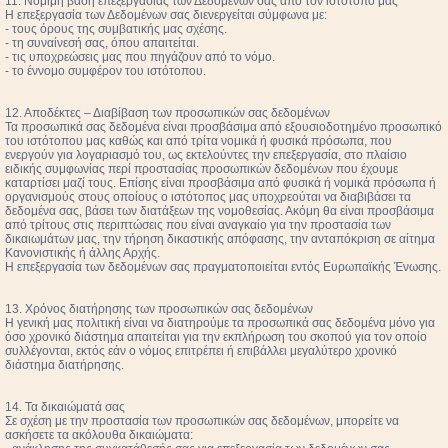
11. Νόμιμη βάση επεξεργασίας των Δεδομένων σας από τον ιστότοπο μας
Η επεξεργασία των Δεδομένων σας διενεργείται σύμφωνα με:
- τους όρους της συμβατικής μας σχέσης.
- τη συναίνεσή σας, όπου απαιτείται.
- τις υποχρεώσεις μας που πηγάζουν από το νόμο.
- το έννομο συμφέρον του ιστότοπου.
12. Αποδέκτες – Διαβίβαση των προσωπικών σας δεδομένων
Τα προσωπικά σας δεδομένα είναι προσβάσιμα από εξουσιοδοτημένο προσωπικό
του ιστότοπου μας καθώς και από τρίτα νομικά ή φυσικά πρόσωπα, που
ενεργούν για λογαριασμό του, ως εκτελούντες την επεξεργασία, στο πλαίσιο
ειδικής συμφωνίας περί προστασίας προσωπικών δεδομένων που έχουμε
καταρτίσει μαζί τους. Επίσης είναι προσβάσιμα από φυσικά ή νομικά πρόσωπα ή
οργανισμούς στους οποίους ο ιστότοπος μας υποχρεούται να διαβιβάσει τα
δεδομένα σας, βάσει των διατάξεων της νομοθεσίας. Ακόμη θα είναι προσβάσιμα
από τρίτους στις περιπτώσεις που είναι αναγκαίο για την προστασία των
δικαιωμάτων μας, την τήρηση δικαστικής απόφασης, την ανταπόκριση σε αίτημα
Κανονιστικής ή άλλης Αρχής.
Η επεξεργασία των δεδομένων σας πραγματοποιείται εντός Ευρωπαϊκής Ένωσης.
13. Χρόνος διατήρησης των προσωπικών σας δεδομένων
Η γενική μας πολιτική είναι να διατηρούμε τα προσωπικά σας δεδομένα μόνο για
όσο χρονικό διάστημα απαιτείται για την εκπλήρωση του σκοπού για τον οποίο
συλλέγονται, εκτός εάν ο νόμος επιτρέπει ή επιβάλλει μεγαλύτερο χρονικό
διάστημα διατήρησης.
14. Τα δικαιώματά σας
Σε σχέση με την προστασία των προσωπικών σας δεδομένων, μπορείτε να
ασκήσετε τα ακόλουθα δικαιώματα: