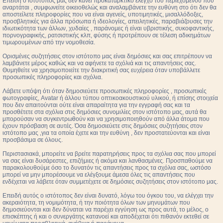
Επειδή ο ιστότοπος μας δεν κάνει προκαταρκτικό έλεγχο του περιεχομένου που
αναρτάται , συμφωνείτε οικειοθελώς και αναλαμβάνετε την ευθύνη στο ότι δεν θα
αποστείλετε πληροφορίες που να είναι αγενείς, υποτιμητικές, μισαλλόδοξες,
προσβλητικές για άλλα πρόσωπα ή ιδεολογίες, απειλητικές, παραβιάζουσες την
ιδιωτικότητα των άλλων, χυδαίες , παράνομες ή είναι υβριστικής, συκοφαντικής,
πορνογραφικής, ρατσιστικής κλπ, φύσης ή προτρέπουν σε τέλεση αδικημάτων
τιμωρουμένων από την νομοθεσία.
Ορισμένες συζητήσεις στον ιστότοπο μας είναι δημόσιες και σας επιτρέπουν να
λαμβάνετε μέρος καθώς και να αφήνετε τα σχόλιά και τις απαντήσεις σας.
Θυμηθείτε να χρησιμοποιείτε την διακριτική σας ευχέρεια όταν υποβάλλετε
προσωπικές πληροφορίες και σχόλια.
Λάβετε υπόψη ότι όταν δημοσιεύετε προσωπικές πληροφορίες , προσωπικές
φωτογραφίες, Avatar ή άλλου τύπου οπτικοακουστικού υλικού, ή επίσης στοιχεία
που δεν απαιτούνται ούτε είναι απαραίτητα για την εγγραφή σας και τα
προσθέτετε στα σχόλια στις δημόσιες συνομιλίες στον ιστότοπο μας, αυτά θα
μπορούσαν να συγκεντρωθούν και να χρησιμοποιηθούν από άλλα άτομα που
έχουν πρόσβαση σε αυτές. Όσα δημοσιεύετε στις δημόσιες συζητήσεις στον
ιστότοπο μας ,για τα οποία έχετε και την ευθύνη , δεν προστατεύονται και είναι
προσβάσιμα σε όλους.
Περιστασιακά, μπορείτε να βρείτε παρατηρήσεις προς τα σχόλια σας που μπορεί
να σας είναι δυσάρεστες, επιζήμιες ή ακόμα και λανθασμένες. Προσπαθούμε να
παρακολουθούμε όσο το δυνατόν τις απαντήσεις προς τα σχόλια σας, ωστόσο
μπορεί να μην μπορέσουμε να ελέγξουμε άμεσα όλες τις απαντήσεις που
ενδέχεται να λάβετε όταν συμμετέχετε σε δημόσιες συζητήσεις στον ιστότοπο μας.
Επειδή αυτός ο ιστότοπος δεν είναι δυνατό, λόγω του όγκου του, να ελέγχει την
ακεραιότητα, τη νομιμότητα, ή την ποιότητα όλων των μηνυμάτων που
δημοσιεύονται και δεν δύναται να παρέχει εγγύηση ως προς αυτά, το μέλος, ο
επισκέπτης ή και ο συνεργάτης κατανοεί και αποδέχεται ότι πιθανόν εκτεθεί σε