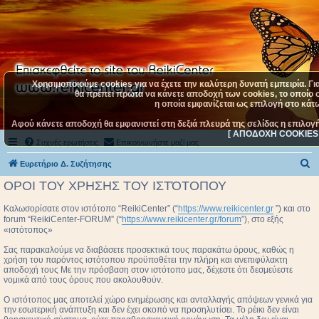
Χρησιμοποιούμε cookies για να έχετε την καλύτερη δυνατή εμπειρία. Γι
θα πρέπει πρώτα να κάνετε αποδοχή των cookies, το οποίο σ
η οποία εμφανίζεται ως επιλογή στο κάτω
Αφού κάνετε αποδοχή θα εμφανιστεί στη δεξιά πλευρά της σελίδας η επιλογ
[ ΑΠΟΔΟΧΗ COOKIES 
Συχνές ερωτήσεις
Επικοινωνήστε μαζί μας
Α
Ευρετήριο Δ. Συζήτησης
ν
ΟΡΟΙ ΤΟΥ ΧΡΗΣΗΣ ΤΟΥ ΙΣΤΌΤΟΠΟΥ
α
Καλωσορίσατε στον ιστότοπο “ReikiCenter” (“
https://www.reikicenter.gr
”) και στο
ζ
forum “ReikiCenter-FORUM” (“
https://www.reikicenter.gr/forum
”), στο εξής
«ιστότοπος»
ή
τ
Σας παρακαλούμε να διαβάσετε προσεκτικά τους παρακάτω όρους, καθώς η
χρήση του παρόντος ιστότοπου προϋποθέτει την πλήρη και ανεπιφύλακτη
η
αποδοχή τους Με την πρόσβαση στον ιστότοπο μας, δέχεστε ότι δεσμεύεστε
νομικά από τους όρους που ακολουθούν.
σ
Ο ιστότοπος μας αποτελεί χώρο ενημέρωσης και ανταλλαγής απόψεων γενικά για
η
την εσωτερική ανάπτυξη και δεν έχει σκοπό να προσηλυτίσει. To ρέικι δεν είναι