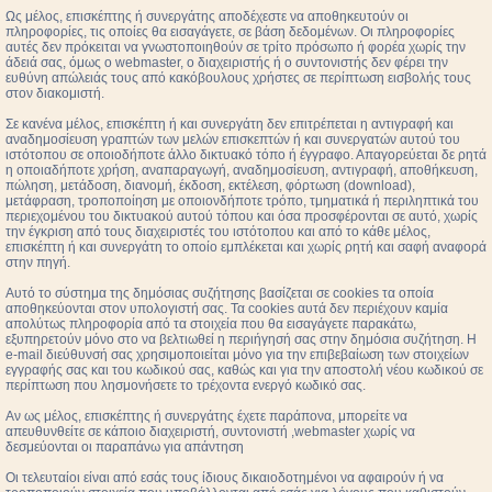
Ως μέλος, επισκέπτης ή συνεργάτης αποδέχεστε να αποθηκευτούν οι
πληροφορίες, τις οποίες θα εισαγάγετε, σε βάση δεδομένων. Οι πληροφορίες
αυτές δεν πρόκειται να γνωστοποιηθούν σε τρίτο πρόσωπο ή φορέα χωρίς την
άδειά σας, όμως ο webmaster, ο διαχειριστής ή ο συντονιστής δεν φέρει την
ευθύνη απώλειάς τους από κακόβουλους χρήστες σε περίπτωση εισβολής τους
στον διακομιστή.
Σε κανένα μέλος, επισκέπτη ή και συνεργάτη δεν επιτρέπεται η αντιγραφή και
αναδημοσίευση γραπτών των μελών επισκεπτών ή και συνεργατών αυτού του
ιστότοπου σε οποιοδήποτε άλλο δικτυακό τόπο ή έγγραφο. Απαγορεύεται δε ρητά
η οποιαδήποτε χρήση, αναπαραγωγή, αναδημοσίευση, αντιγραφή, αποθήκευση,
πώληση, μετάδοση, διανομή, έκδοση, εκτέλεση, φόρτωση (download),
μετάφραση, τροποποίηση με οποιονδήποτε τρόπο, τμηματικά ή περιληπτικά του
περιεχομένου του δικτυακού αυτού τόπου και όσα προσφέρονται σε αυτό, χωρίς
την έγκριση από τους διαχειριστές του ιστότοπου και από το κάθε μέλος,
επισκέπτη ή και συνεργάτη το οποίο εμπλέκεται και χωρίς ρητή και σαφή αναφορά
στην πηγή.
Αυτό το σύστημα της δημόσιας συζήτησης βασίζεται σε cookies τα οποία
αποθηκεύονται στον υπολογιστή σας. Τα cookies αυτά δεν περιέχουν καμία
απολύτως πληροφορία από τα στοιχεία που θα εισαγάγετε παρακάτω,
εξυπηρετούν μόνο στο να βελτιωθεί η περιήγησή σας στην δημόσια συζήτηση. Η
e-mail διεύθυνσή σας χρησιμοποιείται μόνο για την επιβεβαίωση των στοιχείων
εγγραφής σας και του κωδικού σας, καθώς και για την αποστολή νέου κωδικού σε
περίπτωση που λησμονήσετε το τρέχοντα ενεργό κωδικό σας.
Αν ως μέλος, επισκέπτης ή συνεργάτης έχετε παράπονα, μπορείτε να
απευθυνθείτε σε κάποιο διαχειριστή, συντονιστή ,webmaster χωρίς να
δεσμεύονται οι παραπάνω για απάντηση
Οι τελευταίοι είναι από εσάς τους ίδιους δικαιοδοτημένοι να αφαιρούν ή να