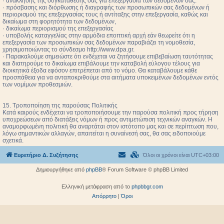
· ανάκλησης της συγκατάθεσής σας για επεξεργασία των δεδομένων σας.
· πρόσβασης και διόρθωσης ή διαγραφής των προσωπικών σας δεδομένων ή
περιορισμού της επεξεργασίας τους ή αντίταξης στην επεξεργασία, καθώς και
δικαίωμα στη φορητότητα των δεδομένων,
· δικαίωμα περιορισμού της επεξεργασίας
· υποβολής καταγγελίας στην αρμόδια εποπτική αρχή εάν θεωρείτε ότι η
επεξεργασία των προσωπικών σας δεδομένων παραβιάζει τη νομοθεσία,
χρησιμοποιώντας το σύνδεσμο http://www.dpa.gr.
· Παρακαλούμε σημειώστε ότι ενδέχεται να ζητήσουμε επιβεβαίωση ταυτότητας
και διατηρούμε το δικαίωμα επιβάλουμε την καταβολή εύλογου τέλους για
διοικητικά έξοδα εφόσον επιτρέπεται από το νόμο. Θα καταβάλουμε κάθε
προσπάθεια για να ανταποκριθούμε στα αιτήματα υποκειμένων δεδομένων εντός
των νομίμων προθεσμιών.
15. Τροποποίηση της παρούσας Πολιτικής
Κατά καιρούς ενδέχεται να τροποποιήσουμε την παρούσα πολιτική προς τήρηση
υποχρεώσεων από διατάξεις νόμων ή προς αντιμετώπιση τεχνικών αναγκών. Η
αναμορφωμένη πολιτική θα αναρτάται στον ιστότοπο μας και σε περίπτωση που,
λόγω σημαντικών αλλαγών, απαιτείται η συναίνεσή σας, θα σας ειδοποιούμε
σχετικά.
Ευρετήριο Δ. Συζήτησης
Όλοι οι χρόνοι είναι
UTC+03:00
Δημιουργήθηκε από
phpBB
® Forum Software © phpBB Limited
Ελληνική μετάφραση από το
phpbbgr.com
Απόρρητο
|
Όροι