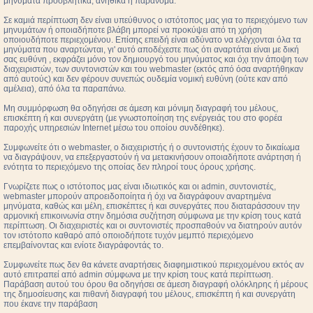
μηνύματα προσβλητικά, ανήθικα ή παράνομα.
Σε καμιά περίπτωση δεν είναι υπεύθυνος ο ιστότοπος μας για το περιεχόμενο των
μηνυμάτων ή οποιαδήποτε βλάβη μπορεί να προκύψει από τη χρήση
οποιουδήποτε περιεχομένου. Επίσης επειδή είναι αδύνατο να ελέγχονται όλα τα
μηνύματα που αναρτώνται, γι' αυτό αποδέχεστε πως ότι αναρτάται είναι με δική
σας ευθύνη , εκφράζει μόνο τον δημιουργό του μηνύματος και όχι την άποψη των
διαχειριστών, των συντονιστών και του webmaster (εκτός από όσα αναρτήθηκαν
από αυτούς) και δεν φέρουν συνεπώς ουδεμία νομική ευθύνη (ούτε καν από
αμέλεια), από όλα τα παραπάνω.
Μη συμμόρφωση θα οδηγήσει σε άμεση και μόνιμη διαγραφή του μέλους,
επισκέπτη ή και συνεργάτη (με γνωστοποίηση της ενέργειάς του στο φορέα
παροχής υπηρεσιών Internet μέσω του οποίου συνδέθηκε).
Συμφωνείτε ότι ο webmaster, ο διαχειριστής ή ο συντονιστής έχουν το δικαίωμα
να διαγράψουν, να επεξεργαστούν ή να μετακινήσουν οποιαδήποτε ανάρτηση ή
ενότητα το περιεχόμενο της οποίας δεν πληροί τους όρους χρήσης.
Γνωρίζετε πως ο ιστότοπος μας είναι ιδιωτικός και οι admin, συντονιστές,
webmaster μπορούν απροειδοποίητα ή όχι να διαγράφουν αναρτημένα
μηνύματα, καθώς και μέλη, επισκέπτες ή και συνεργάτες που διαταράσσουν την
αρμονική επικοινωνία στην δημόσια συζήτηση σύμφωνα με την κρίση τους κατά
περίπτωση. Οι διαχειριστές και οι συντονιστές προσπαθούν να διατηρούν αυτόν
τον ιστότοπο καθαρό από οποιοδήποτε τυχόν μεμπτό περιεχόμενο
επεμβαίνοντας και ενίοτε διαγράφοντάς το.
Συμφωνείτε πως δεν θα κάνετε αναρτήσεις διαφημιστικού περιεχομένου εκτός αν
αυτό επιτραπεί από admin σύμφωνα με την κρίση τους κατά περίπτωση.
Παράβαση αυτού του όρου θα οδηγήσει σε άμεση διαγραφή ολόκληρης ή μέρους
της δημοσίευσης και πιθανή διαγραφή του μέλους, επισκέπτη ή και συνεργάτη
που έκανε την παράβαση