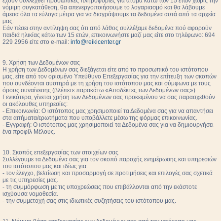
έχουν συλλεχθεί προσωπικές πληροφορίες για άτομα κάτω των 15 ετών χωρίς την
νόμιμη συγκατάθεση, θα απενεργοποιήσουμε το λογαριασμό και θα λάβουμε
άμεσα όλα τα εύλογα μέτρα για να διαγράψουμε τα δεδομένα αυτά από τα αρχεία
μας.
Εάν πέσει στην αντίληψη σας ότι από λάθος συλλέξαμε δεδομένα πού αφορούν
παιδιά ηλικίας κάτω των 15 ετών, επικοινωνήστε μαζί μας είτε στο τηλέφωνο: 694
229 2956 είτε στο e-mail:
info@reikicenter.gr
9. Χρήση των Δεδομένων σας
Η χρήση των Δεδομένων σας διεξάγεται είτε από το προσωπικό του ιστότοπου
μας, είτε από τον ορισμένο Υπεύθυνο Επεξεργασίας για την επίτευξη των σκοπών
που συνδέονται αυστηρά με τη χρήση του ιστότοπου μας και σύμφωνα με τους
όρους συναίνεσης (βλέπετε παρακάτω «Αποδέκτες των Δεδομένων σας»).
Γενικότερα, γίνεται χρήση των Δεδομένων σας προκειμένου να σας παρασχεθούν
οι ακόλουθες υπηρεσίες:
- Επικοινωνία: Ο ιστότοπος μας χρησιμοποιεί τα Δεδομένα σας για να απαντήσει
στα αιτήματα/ερωτήματα που υποβάλλετε μέσω της φόρμας επικοινωνίας.
- Εγγραφή: Ο ιστότοπος μας χρησιμοποιεί τα Δεδομένα σας για να δημιουργήσει
ένα προφίλ Μέλους.
10. Σκοπός επεξεργασίας των στοιχείων σας
Συλλέγουμε τα Δεδομένα σας για τον σκοπό παροχής ενημέρωσης και υπηρεσιών
του ιστότοπου μας και ιδίως για:
- τον έλεγχο, βελτίωση και προσαρμογή σε προτιμήσεις και επιλογές σας σχετικά
με τις υπηρεσίες μας.
- τη συμμόρφωση με τις υποχρεώσεις που επιβάλλονται από την εκάστοτε
ισχύουσα νομοθεσία.
- την συμμετοχή σας στις ιδιωτικές συζητήσεις του ιστότοπου μας.