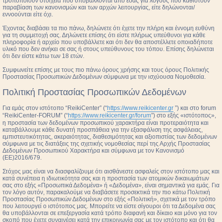
τροποποιούν στοιχεία που υποβάλλονται από εσάς για λόγους που καθιστούν
παραβίαση των κανονισμών και των αρχών λειτουργίας, είτε δηλώνονται/
εννοούνται είτε όχι.
Έχοντας διαβάσει τα πιο πάνω, δηλώνετε ότι έχετε την πλήρη και έννομη ευθύνη
για τη συμμετοχή σας. Δηλώνετε επίσης ότι είστε πλήρως υπεύθυνοι για κάθε
πληροφορία ή αρχείο που υποβάλλετε και ότι δεν θα αποστέλλετε οποιαδήποτε
υλικό που δεν ανήκει σε σας ή στους υπεύθυνους του τόπου. Επίσης δηλώνεται
ότι δεν είστε κάτω των 18 ετών.
Συμφωνείτε επίσης με τους πιο πάνω όρους χρήσης και τους όρους Πολιτικής
Προστασίας Προσωπικών Δεδομένων σύμφωνα με την ισχύουσα Νομοθεσία.
Πολιτική Προστασίας Προσωπικών Δεδομένων
Για εμάς στον ιστότοπο “ReikiCenter” (“
https://www.reikicenter.gr
”) και στο forum
“ReikiCenter-FORUM” (“
https://www.reikicenter.gr/forum
”) στο εξής «ιστότοπος»,
η προστασία των δεδομένων προσωπικού χαρακτήρα είναι προτεραιότητα και
καταβάλλουμε κάθε δυνατή προσπάθεια για την εξασφάλιση της ασφάλειας,
εμπιστευτικότητας, ακεραιότητας, διαθεσιμότητας και αξιοπιστίας των δεδομένων
σύμφωνα με τις διατάξεις της σχετικής νομοθεσίας περί της Αρχής Προστασίας
Δεδομένων Προσωπικού Χαρακτήρα και σύμφωνα με τον Κανονισμό
(ΕΕ)2016/679.
Στόχος μας είναι να διασφαλίζουμε ότι αισθάνεστε ασφαλείς στον ιστότοπο μας και
κατά συνέπεια η ιδιωτικότητα σας και η προστασία των ατομικών δικαιωμάτων
σας στο εξής «Προσωπικά Δεδομένα» ή «Δεδομένα», είναι σημαντικά για εμάς. Για
τον λόγο αυτόν, παρακαλούμε να διαβάσετε προσεκτικά την πιο κάτω Πολιτική
Προστασίας Προσωπικών Δεδομένων στο εξής «Πολιτική», σχετικά με τον τρόπο
που λειτουργεί ο ιστότοπος μας. Μπορείτε να είστε σίγουροι ότι τα Δεδομένα σας
θα υποβάλλονται σε επεξεργασία κατά τρόπο διαφανή και δίκαιο και μόνο για τον
σκοπό που έχετε συναινέσει κατά την επικοινωνία σας με τον ιστότοπο και ότι θα