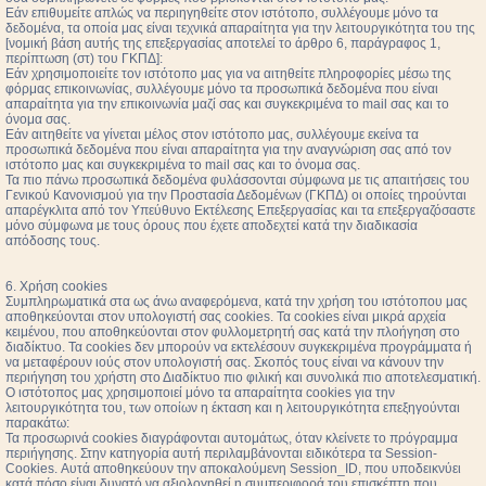
Εάν επιθυμείτε απλώς να περιηγηθείτε στον ιστότοπο, συλλέγουμε μόνο τα
δεδομένα, τα οποία μας είναι τεχνικά απαραίτητα για την λειτουργικότητα του της
[νομική βάση αυτής της επεξεργασίας αποτελεί το άρθρο 6, παράγραφος 1,
περίπτωση (στ) του ΓΚΠΔ]:
Εάν χρησιμοποιείτε τον ιστότοπο μας για να αιτηθείτε πληροφορίες μέσω της
φόρμας επικοινωνίας, συλλέγουμε μόνο τα προσωπικά δεδομένα που είναι
απαραίτητα για την επικοινωνία μαζί σας και συγκεκριμένα το mail σας και το
όνομα σας.
Εάν αιτηθείτε να γίνεται μέλος στον ιστότοπο μας, συλλέγουμε εκείνα τα
προσωπικά δεδομένα που είναι απαραίτητα για την αναγνώριση σας από τον
ιστότοπο μας και συγκεκριμένα το mail σας και το όνομα σας.
Τα πιο πάνω προσωπικά δεδομένα φυλάσσονται σύμφωνα με τις απαιτήσεις του
Γενικού Κανονισμού για την Προστασία Δεδομένων (ΓΚΠΔ) οι οποίες τηρούνται
απαρέγκλιτα από τον Υπεύθυνο Εκτέλεσης Επεξεργασίας και τα επεξεργαζόσαστε
μόνο σύμφωνα με τους όρους που έχετε αποδεχτεί κατά την διαδικασία
απόδοσης τους.
6. Χρήση cookies
Συμπληρωματικά στα ως άνω αναφερόμενα, κατά την χρήση του ιστότοπου μας
αποθηκεύονται στον υπολογιστή σας cookies. Τα cookies είναι μικρά αρχεία
κειμένου, που αποθηκεύονται στον φυλλομετρητή σας κατά την πλοήγηση στο
διαδίκτυο. Τα cookies δεν μπορούν να εκτελέσουν συγκεκριμένα προγράμματα ή
να μεταφέρουν ιούς στον υπολογιστή σας. Σκοπός τους είναι να κάνουν την
περιήγηση του χρήστη στο Διαδίκτυο πιο φιλική και συνολικά πιο αποτελεσματική.
Ο ιστότοπος μας χρησιμοποιεί μόνο τα απαραίτητα cookies για την
λειτουργικότητα του, των οποίων η έκταση και η λειτουργικότητα επεξηγούνται
παρακάτω:
Τα προσωρινά cookies διαγράφονται αυτομάτως, όταν κλείνετε το πρόγραμμα
περιήγησης. Στην κατηγορία αυτή περιλαμβάνονται ειδικότερα τα Session-
Cookies. Αυτά αποθηκεύουν την αποκαλούμενη Session_ID, που υποδεικνύει
κατά πόσο είναι δυνατό να αξιολογηθεί η συμπεριφορά του επισκέπτη που