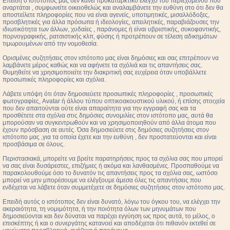
Επειδή ο ιστότοπος μας δεν κάνει προκαταρκτικό έλεγχο του περιεχομένου που
αναρτάται , συμφωνείτε οικειοθελώς και αναλαμβάνετε την ευθύνη στο ότι δεν θα
αποστείλετε πληροφορίες που να είναι αγενείς, υποτιμητικές, μισαλλόδοξες,
προσβλητικές για άλλα πρόσωπα ή ιδεολογίες, απειλητικές, παραβιάζουσες την
ιδιωτικότητα των άλλων, χυδαίες , παράνομες ή είναι υβριστικής, συκοφαντικής,
πορνογραφικής, ρατσιστικής κλπ, φύσης ή προτρέπουν σε τέλεση αδικημάτων
τιμωρουμένων από την νομοθεσία.
Ορισμένες συζητήσεις στον ιστότοπο μας είναι δημόσιες και σας επιτρέπουν να
λαμβάνετε μέρος καθώς και να αφήνετε τα σχόλιά και τις απαντήσεις σας.
Θυμηθείτε να χρησιμοποιείτε την διακριτική σας ευχέρεια όταν υποβάλλετε
προσωπικές πληροφορίες και σχόλια.
Λάβετε υπόψη ότι όταν δημοσιεύετε προσωπικές πληροφορίες , προσωπικές
φωτογραφίες, Avatar ή άλλου τύπου οπτικοακουστικού υλικού, ή επίσης στοιχεία
που δεν απαιτούνται ούτε είναι απαραίτητα για την εγγραφή σας και τα
προσθέτετε στα σχόλια στις δημόσιες συνομιλίες στον ιστότοπο μας, αυτά θα
μπορούσαν να συγκεντρωθούν και να χρησιμοποιηθούν από άλλα άτομα που
έχουν πρόσβαση σε αυτές. Όσα δημοσιεύετε στις δημόσιες συζητήσεις στον
ιστότοπο μας ,για τα οποία έχετε και την ευθύνη , δεν προστατεύονται και είναι
προσβάσιμα σε όλους.
Περιστασιακά, μπορείτε να βρείτε παρατηρήσεις προς τα σχόλια σας που μπορεί
να σας είναι δυσάρεστες, επιζήμιες ή ακόμα και λανθασμένες. Προσπαθούμε να
παρακολουθούμε όσο το δυνατόν τις απαντήσεις προς τα σχόλια σας, ωστόσο
μπορεί να μην μπορέσουμε να ελέγξουμε άμεσα όλες τις απαντήσεις που
ενδέχεται να λάβετε όταν συμμετέχετε σε δημόσιες συζητήσεις στον ιστότοπο μας.
Επειδή αυτός ο ιστότοπος δεν είναι δυνατό, λόγω του όγκου του, να ελέγχει την
ακεραιότητα, τη νομιμότητα, ή την ποιότητα όλων των μηνυμάτων που
δημοσιεύονται και δεν δύναται να παρέχει εγγύηση ως προς αυτά, το μέλος, ο
επισκέπτης ή και ο συνεργάτης κατανοεί και αποδέχεται ότι πιθανόν εκτεθεί σε