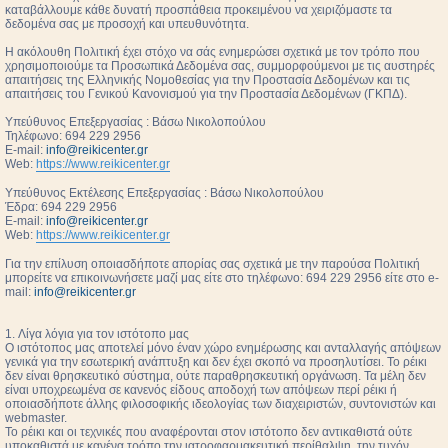
καταβάλλουμε κάθε δυνατή προσπάθεια προκειμένου να χειριζόμαστε τα
δεδομένα σας με προσοχή και υπευθυνότητα.
Η ακόλουθη Πολιτική έχει στόχο να σάς ενημερώσει σχετικά με τον τρόπο που
χρησιμοποιούμε τα Προσωπικά Δεδομένα σας, συμμορφούμενοι με τις αυστηρές
απαιτήσεις της Ελληνικής Νομοθεσίας για την Προστασία Δεδομένων και τις
απαιτήσεις του Γενικού Κανονισμού για την Προστασία Δεδομένων (ΓΚΠΔ).
Υπεύθυνος Επεξεργασίας : Βάσω Νικολοπούλου
Τηλέφωνο: 694 229 2956
E-mail:
info@reikicenter.gr
Web:
https://www.reikicenter.gr
Υπεύθυνος Εκτέλεσης Επεξεργασίας : Βάσω Νικολοπούλου
Έδρα: 694 229 2956
E-mail:
info@reikicenter.gr
Web:
https://www.reikicenter.gr
Για την επίλυση οποιασδήποτε απορίας σας σχετικά με την παρούσα Πολιτική
μπορείτε να επικοινωνήσετε μαζί μας είτε στο τηλέφωνο: 694 229 2956 είτε στο e-
mail:
info@reikicenter.gr
1. Λίγα λόγια για τον ιστότοπο μας
Ο ιστότοπος μας αποτελεί μόνο έναν χώρο ενημέρωσης και ανταλλαγής απόψεων
γενικά για την εσωτερική ανάπτυξη και δεν έχει σκοπό να προσηλυτίσει. To ρέικι
δεν είναι θρησκευτικό σύστημα, ούτε παραθρησκευτική οργάνωση. Τα μέλη δεν
είναι υποχρεωμένα σε κανενός είδους αποδοχή των απόψεων περί ρέικι ή
οποιασδήποτε άλλης φιλοσοφικής ιδεολογίας των διαχειριστών, συντονιστών και
webmaster.
Το ρέικι και οι τεχνικές που αναφέρονται στον ιστότοπο δεν αντικαθιστά ούτε
υποκαθιστά με κανένα τρόπο την ιατροφαρμακευτική περίθαλψη, την τυχόν