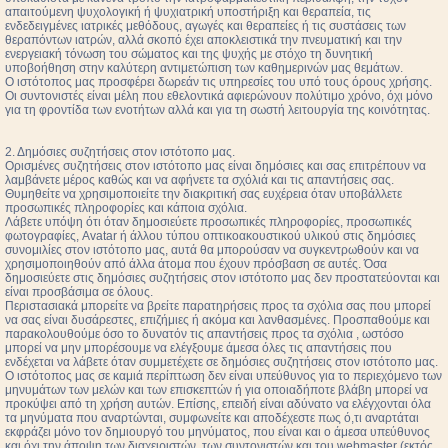
απαιτούμενη ψυχολογική ή ψυχιατρική υποστήριξη και θεραπεία, τις
ενδεδειγμένες ιατρικές μεθόδους, αγωγές και θεραπείες ή τις συστάσεις των
θεραπόντων ιατρών, αλλά σκοπό έχει αποκλειστικά την πνευματική και την
ενεργειακή τόνωση του σώματος και της ψυχής με στόχο τη δυνητική
υποβοήθηση στην καλύτερη αντιμετώπιση των καθημερινών μας θεμάτων.
Ο ιστότοπος μας προσφέρει δωρεάν τις υπηρεσίες του υπό τους όρους χρήσης.
Οι συντονιστές είναι μέλη που εθελοντικά αφιερώνουν πολύτιμο χρόνο, όχι μόνο
για τη φροντίδα των ενοτήτων αλλά και για τη σωστή λειτουργία της κοινότητας.
2. Δημόσιες συζητήσεις στον ιστότοπο μας.
Ορισμένες συζητήσεις στον ιστότοπο μας είναι δημόσιες και σας επιτρέπουν να
λαμβάνετε μέρος καθώς και να αφήνετε τα σχόλιά και τις απαντήσεις σας.
Θυμηθείτε να χρησιμοποιείτε την διακριτική σας ευχέρεια όταν υποβάλλετε
προσωπικές πληροφορίες και κάποια σχόλια.
Λάβετε υπόψη ότι όταν δημοσιεύετε προσωπικές πληροφορίες, προσωπικές
φωτογραφίες, Avatar ή άλλου τύπου οπτικοακουστικού υλικού στις δημόσιες
συνομιλίες στον ιστότοπο μας, αυτά θα μπορούσαν να συγκεντρωθούν και να
χρησιμοποιηθούν από άλλα άτομα που έχουν πρόσβαση σε αυτές. Όσα
δημοσιεύετε στις δημόσιες συζητήσεις στον ιστότοπο μας δεν προστατεύονται και
είναι προσβάσιμα σε όλους.
Περιστασιακά μπορείτε να βρείτε παρατηρήσεις προς τα σχόλια σας που μπορεί
να σας είναι δυσάρεστες, επιζήμιες ή ακόμα και λανθασμένες. Προσπαθούμε και
παρακολουθούμε όσο το δυνατόν τις απαντήσεις προς τα σχόλια , ωστόσο
μπορεί να μην μπορέσουμε να ελέγξουμε άμεσα όλες τις απαντήσεις που
ενδέχεται να λάβετε όταν συμμετέχετε σε δημόσιες συζητήσεις στον ιστότοπο μας.
Ο ιστότοπος μας σε καμιά περίπτωση δεν είναι υπεύθυνος για το περιεχόμενο των
μηνυμάτων των μελών και των επισκεπτών ή για οποιαδήποτε βλάβη μπορεί να
προκύψει από τη χρήση αυτών. Επίσης, επειδή είναι αδύνατο να ελέγχονται όλα
τα μηνύματα που αναρτώνται, συμφωνείτε και αποδέχεστε πως ό,τι αναρτάται
εκφράζει μόνο τον δημιουργό του μηνύματος, που είναι και ο άμεσα υπεύθυνος
και όχι την άποψη των διαχειριστών, των συντονιστών και του webmaster (εκτός