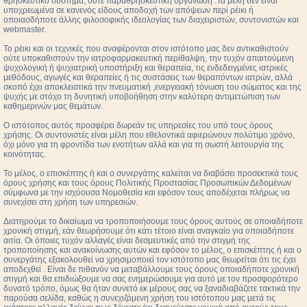
θρησκευτικό σύστημα, ούτε παραθρησκευτική οργάνωση .Τα μέλη δεν είναι
υποχρεωμένα σε κανενός είδους αποδοχή των απόψεων περί ρέικι ή
οποιασδήποτε άλλης φιλοσοφικής ιδεολογίας των διαχειριστών, συντονιστών και
webmaster.
Το ρέικι και οι τεχνικές που αναφέρονται στον ιστότοπο μας δεν αντικαθιστούν
ούτε υποκαθιστούν την ιατροφαρμακευτική περίθαλψη, την τυχόν απαιτούμενη
ψυχολογική ή ψυχιατρική υποστήριξη και θεραπεία, τις ενδεδειγμένες ιατρικές
μεθόδους, αγωγές και θεραπείες ή τις συστάσεις των θεραπόντων ιατρών, αλλά
σκοπό έχει αποκλειστικά την πνευματική ,ενεργειακή τόνωση του σώματος και της
ψυχής με στόχο τη δυνητική υποβοήθηση στην καλύτερη αντιμετώπιση των
καθημερινών μας θεμάτων.
Ο ιστότοπος αυτός προσφέρει δωρεάν τις υπηρεσίες του υπό τους όρους
χρήσης. Οι συντονιστές είναι μέλη που εθελοντικά αφιερώνουν πολύτιμο χρόνο,
όχι μόνο για τη φροντίδα των ενοτήτων αλλά και για τη σωστή λειτουργία της
κοινότητας.
Το μέλος, ο επισκέπτης ή και ο συνεργάτης καλείται να διαβάσει προσεκτικά τους
όρους χρήσης και τους όρους Πολιτικής Προστασίας Προσωπικών Δεδομένων
σύμφωνα με την ισχύουσα Νομοθεσία και εφόσον τους αποδέχεται πλήρως να
συνεχίσει στη χρήση των υπηρεσιών.
Διατηρούμε το δικαίωμα να τροποποιήσουμε τους όρους αυτούς σε οποιαδήποτε
χρονική στιγμή, εάν θεωρήσουμε ότι κάτι τέτοιο είναι αναγκαίο για οποιαδήποτε
αιτία. Οι όποιες τυχόν αλλαγές είναι δεσμευτικές από την στιγμή της
τροποποίησης και ανακοίνωσης αυτών και εφόσον το μέλος, ο επισκέπτης ή και ο
συνεργάτης εξακολουθεί να χρησιμοποιεί τον ιστότοπο μας θεωρείται ότι τις έχει
αποδεχθεί . Είναι δε πιθανόν να μεταβάλλουμε τους όρους οποιαδήποτε χρονική
στιγμή και θα επιδιώξουμε να σας ενημερώσουμε για αυτό με τον προσφορότερο
δυνατό τρόπο, όμως θα ήταν συνετό εκ μέρους σας να ξαναδιαβάζετε τακτικά την
παρούσα σελίδα, καθώς η συνεχιζόμενη χρήση του ιστότοπου μας μετά τις