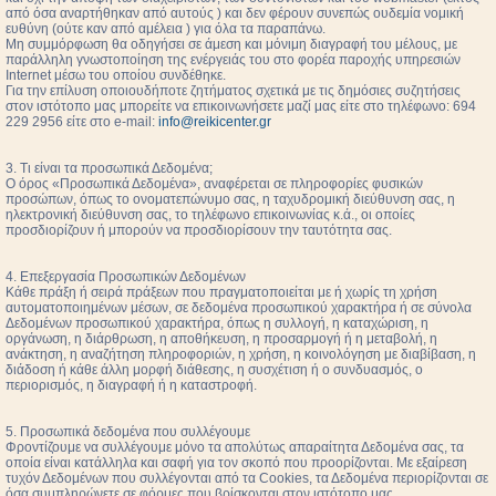
από όσα αναρτήθηκαν από αυτούς ) και δεν φέρουν συνεπώς ουδεμία νομική
ευθύνη (ούτε καν από αμέλεια ) για όλα τα παραπάνω.
Μη συμμόρφωση θα οδηγήσει σε άμεση και μόνιμη διαγραφή του μέλους, με
παράλληλη γνωστοποίηση της ενέργειάς του στο φορέα παροχής υπηρεσιών
Internet μέσω του οποίου συνδέθηκε.
Για την επίλυση οποιουδήποτε ζητήματος σχετικά με τις δημόσιες συζητήσεις
στον ιστότοπο μας μπορείτε να επικοινωνήσετε μαζί μας είτε στο τηλέφωνο: 694
229 2956 είτε στο e-mail:
info@reikicenter.gr
3. Τι είναι τα προσωπικά Δεδομένα;
Ο όρος «Προσωπικά Δεδομένα», αναφέρεται σε πληροφορίες φυσικών
προσώπων, όπως το ονοματεπώνυμο σας, η ταχυδρομική διεύθυνση σας, η
ηλεκτρονική διεύθυνση σας, το τηλέφωνο επικοινωνίας κ.ά., οι οποίες
προσδιορίζουν ή μπορούν να προσδιορίσουν την ταυτότητα σας.
4. Επεξεργασία Προσωπικών Δεδομένων
Κάθε πράξη ή σειρά πράξεων που πραγματοποιείται με ή χωρίς τη χρήση
αυτοματοποιημένων μέσων, σε δεδομένα προσωπικού χαρακτήρα ή σε σύνολα
Δεδομένων προσωπικού χαρακτήρα, όπως η συλλογή, η καταχώριση, η
οργάνωση, η διάρθρωση, η αποθήκευση, η προσαρμογή ή η μεταβολή, η
ανάκτηση, η αναζήτηση πληροφοριών, η χρήση, η κοινολόγηση με διαβίβαση, η
διάδοση ή κάθε άλλη μορφή διάθεσης, η συσχέτιση ή ο συνδυασμός, ο
περιορισμός, η διαγραφή ή η καταστροφή.
5. Προσωπικά δεδομένα που συλλέγουμε
Φροντίζουμε να συλλέγουμε μόνο τα απολύτως απαραίτητα Δεδομένα σας, τα
οποία είναι κατάλληλα και σαφή για τον σκοπό που προορίζονται. Με εξαίρεση
τυχόν Δεδομένων που συλλέγονται από τα Cookies, τα Δεδομένα περιορίζονται σε
όσα συμπληρώνετε σε φόρμες που βρίσκονται στον ιστότοπο μας.