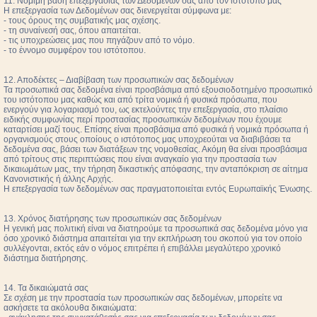
11. Νόμιμη βάση επεξεργασίας των Δεδομένων σας από τον ιστότοπο μας
Η επεξεργασία των Δεδομένων σας διενεργείται σύμφωνα με:
- τους όρους της συμβατικής μας σχέσης.
- τη συναίνεσή σας, όπου απαιτείται.
- τις υποχρεώσεις μας που πηγάζουν από το νόμο.
- το έννομο συμφέρον του ιστότοπου.
12. Αποδέκτες – Διαβίβαση των προσωπικών σας δεδομένων
Τα προσωπικά σας δεδομένα είναι προσβάσιμα από εξουσιοδοτημένο προσωπικό
του ιστότοπου μας καθώς και από τρίτα νομικά ή φυσικά πρόσωπα, που
ενεργούν για λογαριασμό του, ως εκτελούντες την επεξεργασία, στο πλαίσιο
ειδικής συμφωνίας περί προστασίας προσωπικών δεδομένων που έχουμε
καταρτίσει μαζί τους. Επίσης είναι προσβάσιμα από φυσικά ή νομικά πρόσωπα ή
οργανισμούς στους οποίους ο ιστότοπος μας υποχρεούται να διαβιβάσει τα
δεδομένα σας, βάσει των διατάξεων της νομοθεσίας. Ακόμη θα είναι προσβάσιμα
από τρίτους στις περιπτώσεις που είναι αναγκαίο για την προστασία των
δικαιωμάτων μας, την τήρηση δικαστικής απόφασης, την ανταπόκριση σε αίτημα
Κανονιστικής ή άλλης Αρχής.
Η επεξεργασία των δεδομένων σας πραγματοποιείται εντός Ευρωπαϊκής Ένωσης.
13. Χρόνος διατήρησης των προσωπικών σας δεδομένων
Η γενική μας πολιτική είναι να διατηρούμε τα προσωπικά σας δεδομένα μόνο για
όσο χρονικό διάστημα απαιτείται για την εκπλήρωση του σκοπού για τον οποίο
συλλέγονται, εκτός εάν ο νόμος επιτρέπει ή επιβάλλει μεγαλύτερο χρονικό
διάστημα διατήρησης.
14. Τα δικαιώματά σας
Σε σχέση με την προστασία των προσωπικών σας δεδομένων, μπορείτε να
ασκήσετε τα ακόλουθα δικαιώματα: