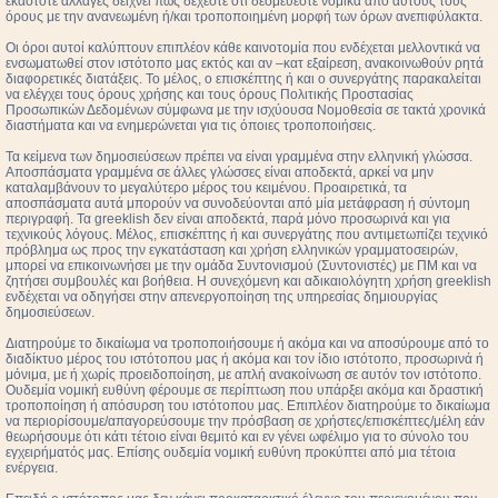
εκάστοτε αλλαγές δείχνει πως δέχεστε ότι δεσμεύεστε νομικά από αυτούς τους
όρους με την ανανεωμένη ή/και τροποποιημένη μορφή των όρων ανεπιφύλακτα.
Οι όροι αυτοί καλύπτουν επιπλέον κάθε καινοτομία που ενδέχεται μελλοντικά να
ενσωματωθεί στον ιστότοπο μας εκτός και αν –κατ εξαίρεση, ανακοινωθούν ρητά
διαφορετικές διατάξεις. Το μέλος, ο επισκέπτης ή και ο συνεργάτης παρακαλείται
να ελέγχει τους όρους χρήσης και τους όρους Πολιτικής Προστασίας
Προσωπικών Δεδομένων σύμφωνα με την ισχύουσα Νομοθεσία σε τακτά χρονικά
διαστήματα και να ενημερώνεται για τις όποιες τροποποιήσεις.
Τα κείμενα των δημοσιεύσεων πρέπει να είναι γραμμένα στην ελληνική γλώσσα.
Αποσπάσματα γραμμένα σε άλλες γλώσσες είναι αποδεκτά, αρκεί να μην
καταλαμβάνουν το μεγαλύτερο μέρος του κειμένου. Προαιρετικά, τα
αποσπάσματα αυτά μπορούν να συνοδεύονται από μία μετάφραση ή σύντομη
περιγραφή. Τα greeklish δεν είναι αποδεκτά, παρά μόνο προσωρινά και για
τεχνικούς λόγους. Μέλος, επισκέπτης ή και συνεργάτης που αντιμετωπίζει τεχνικό
πρόβλημα ως προς την εγκατάσταση και χρήση ελληνικών γραμματοσειρών,
μπορεί να επικοινωνήσει με την ομάδα Συντονισμού (Συντονιστές) με ΠΜ και να
ζητήσει συμβουλές και βοήθεια. Η συνεχόμενη και αδικαιολόγητη χρήση greeklish
ενδέχεται να οδηγήσει στην απενεργοποίηση της υπηρεσίας δημιουργίας
δημοσιεύσεων.
Διατηρούμε το δικαίωμα να τροποποιήσουμε ή ακόμα και να αποσύρουμε από το
διαδίκτυο μέρος του ιστότοπου μας ή ακόμα και τον ίδιο ιστότοπο, προσωρινά ή
μόνιμα, με ή χωρίς προειδοποίηση, με απλή ανακοίνωση σε αυτόν τον ιστότοπο.
Ουδεμία νομική ευθύνη φέρουμε σε περίπτωση που υπάρξει ακόμα και δραστική
τροποποίηση ή απόσυρση του ιστότοπου μας. Επιπλέον διατηρούμε το δικαίωμα
να περιορίσουμε/απαγορεύσουμε την πρόσβαση σε χρήστες/επισκέπτες/μέλη εάν
θεωρήσουμε ότι κάτι τέτοιο είναι θεμιτό και εν γένει ωφέλιμο για το σύνολο του
εγχειρήματός μας. Επίσης ουδεμία νομική ευθύνη προκύπτει από μια τέτοια
ενέργεια.