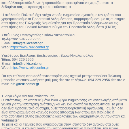
καταβάλλουμε κάθε δυνατή προσπάθεια προκειμένου να χειριζόμαστε τα
δεδομένα σας με προσοχή και υπευθυνότητα.
Η ακόλουθη Πολιτική έχει στόχο να σάς ενημερώσει σχετικά με τον τρόπο που
χρησιμοποιούμε τα Προσωπικά Δεδομένα σας, συμμορφούμενοι με τις αυστηρές
απαιτήσεις της Ελληνικής Νομοθεσίας για την Προστασία Δεδομένων και τις
απαιτήσεις του Γενικού Κανονισμού για την Προστασία Δεδομένων (ΓΚΠΔ).
Υπεύθυνος Επεξεργασίας : Βάσω Νικολοπούλου
Τηλέφωνο: 694 229 2956
E-mail:
info@reikicenter.gr
Web:
https://www.reikicenter.gr
Υπεύθυνος Εκτέλεσης Επεξεργασίας : Βάσω Νικολοπούλου
Έδρα: 694 229 2956
E-mail:
info@reikicenter.gr
Web:
https://www.reikicenter.gr
Για την επίλυση οποιασδήποτε απορίας σας σχετικά με την παρούσα Πολιτική
μπορείτε να επικοινωνήσετε μαζί μας είτε στο τηλέφωνο: 694 229 2956 είτε στο e-
mail:
info@reikicenter.gr
1. Λίγα λόγια για τον ιστότοπο μας
Ο ιστότοπος μας αποτελεί μόνο έναν χώρο ενημέρωσης και ανταλλαγής απόψεων
γενικά για την εσωτερική ανάπτυξη και δεν έχει σκοπό να προσηλυτίσει. To ρέικι
δεν είναι θρησκευτικό σύστημα, ούτε παραθρησκευτική οργάνωση. Τα μέλη δεν
είναι υποχρεωμένα σε κανενός είδους αποδοχή των απόψεων περί ρέικι ή
οποιασδήποτε άλλης φιλοσοφικής ιδεολογίας των διαχειριστών, συντονιστών και
webmaster.
Το ρέικι και οι τεχνικές που αναφέρονται στον ιστότοπο δεν αντικαθιστά ούτε
υποκαθιστά με κανένα τρόπο την ιατροφαρμακευτική περίθαλψη, την τυχόν