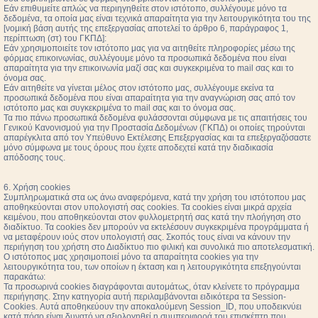
Εάν επιθυμείτε απλώς να περιηγηθείτε στον ιστότοπο, συλλέγουμε μόνο τα
δεδομένα, τα οποία μας είναι τεχνικά απαραίτητα για την λειτουργικότητα του της
[νομική βάση αυτής της επεξεργασίας αποτελεί το άρθρο 6, παράγραφος 1,
περίπτωση (στ) του ΓΚΠΔ]:
Εάν χρησιμοποιείτε τον ιστότοπο μας για να αιτηθείτε πληροφορίες μέσω της
φόρμας επικοινωνίας, συλλέγουμε μόνο τα προσωπικά δεδομένα που είναι
απαραίτητα για την επικοινωνία μαζί σας και συγκεκριμένα το mail σας και το
όνομα σας.
Εάν αιτηθείτε να γίνεται μέλος στον ιστότοπο μας, συλλέγουμε εκείνα τα
προσωπικά δεδομένα που είναι απαραίτητα για την αναγνώριση σας από τον
ιστότοπο μας και συγκεκριμένα το mail σας και το όνομα σας.
Τα πιο πάνω προσωπικά δεδομένα φυλάσσονται σύμφωνα με τις απαιτήσεις του
Γενικού Κανονισμού για την Προστασία Δεδομένων (ΓΚΠΔ) οι οποίες τηρούνται
απαρέγκλιτα από τον Υπεύθυνο Εκτέλεσης Επεξεργασίας και τα επεξεργαζόσαστε
μόνο σύμφωνα με τους όρους που έχετε αποδεχτεί κατά την διαδικασία
απόδοσης τους.
6. Χρήση cookies
Συμπληρωματικά στα ως άνω αναφερόμενα, κατά την χρήση του ιστότοπου μας
αποθηκεύονται στον υπολογιστή σας cookies. Τα cookies είναι μικρά αρχεία
κειμένου, που αποθηκεύονται στον φυλλομετρητή σας κατά την πλοήγηση στο
διαδίκτυο. Τα cookies δεν μπορούν να εκτελέσουν συγκεκριμένα προγράμματα ή
να μεταφέρουν ιούς στον υπολογιστή σας. Σκοπός τους είναι να κάνουν την
περιήγηση του χρήστη στο Διαδίκτυο πιο φιλική και συνολικά πιο αποτελεσματική.
Ο ιστότοπος μας χρησιμοποιεί μόνο τα απαραίτητα cookies για την
λειτουργικότητα του, των οποίων η έκταση και η λειτουργικότητα επεξηγούνται
παρακάτω:
Τα προσωρινά cookies διαγράφονται αυτομάτως, όταν κλείνετε το πρόγραμμα
περιήγησης. Στην κατηγορία αυτή περιλαμβάνονται ειδικότερα τα Session-
Cookies. Αυτά αποθηκεύουν την αποκαλούμενη Session_ID, που υποδεικνύει
κατά πόσο είναι δυνατό να αξιολογηθεί η συμπεριφορά του επισκέπτη που