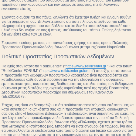
τροποποιούν στοιχεία που υποβάλλονται από εσάς για λόγους που καθιστούν
παραβίαση των κανονισμών και των αρχών λειτουργίας, είτε δηλώνονται/
εννοούνται είτε όχι.
Έχοντας διαβάσει τα πιο πάνω, δηλώνετε ότι έχετε την πλήρη και έννομη ευθύνη
για τη συμμετοχή σας. Δηλώνετε επίσης ότι είστε πλήρως υπεύθυνοι για κάθε
πληροφορία ή αρχείο που υποβάλλετε και ότι δεν θα αποστέλλετε οποιαδήποτε
υλικό που δεν ανήκει σε σας ή στους υπεύθυνους του τόπου. Επίσης δηλώνεται
ότι δεν είστε κάτω των 18 ετών.
Συμφωνείτε επίσης με τους πιο πάνω όρους χρήσης και τους όρους Πολιτικής
Προστασίας Προσωπικών Δεδομένων σύμφωνα με την ισχύουσα Νομοθεσία.
Πολιτική Προστασίας Προσωπικών Δεδομένων
Για εμάς στον ιστότοπο “ReikiCenter” (“
https://www.reikicenter.gr
”) και στο forum
“ReikiCenter-FORUM” (“
https://www.reikicenter.gr/forum
”) στο εξής «ιστότοπος»,
η προστασία των δεδομένων προσωπικού χαρακτήρα είναι προτεραιότητα και
καταβάλλουμε κάθε δυνατή προσπάθεια για την εξασφάλιση της ασφάλειας,
εμπιστευτικότητας, ακεραιότητας, διαθεσιμότητας και αξιοπιστίας των δεδομένων
σύμφωνα με τις διατάξεις της σχετικής νομοθεσίας περί της Αρχής Προστασίας
Δεδομένων Προσωπικού Χαρακτήρα και σύμφωνα με τον Κανονισμό
(ΕΕ)2016/679.
Στόχος μας είναι να διασφαλίζουμε ότι αισθάνεστε ασφαλείς στον ιστότοπο μας και
κατά συνέπεια η ιδιωτικότητα σας και η προστασία των ατομικών δικαιωμάτων
σας στο εξής «Προσωπικά Δεδομένα» ή «Δεδομένα», είναι σημαντικά για εμάς. Για
τον λόγο αυτόν, παρακαλούμε να διαβάσετε προσεκτικά την πιο κάτω Πολιτική
Προστασίας Προσωπικών Δεδομένων στο εξής «Πολιτική», σχετικά με τον τρόπο
που λειτουργεί ο ιστότοπος μας. Μπορείτε να είστε σίγουροι ότι τα Δεδομένα σας
θα υποβάλλονται σε επεξεργασία κατά τρόπο διαφανή και δίκαιο και μόνο για τον
σκοπό που έχετε συναινέσει κατά την επικοινωνία σας με τον ιστότοπο και ότι θα