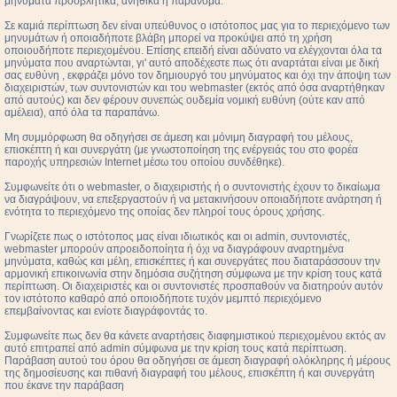
μηνύματα προσβλητικά, ανήθικα ή παράνομα.
Σε καμιά περίπτωση δεν είναι υπεύθυνος ο ιστότοπος μας για το περιεχόμενο των
μηνυμάτων ή οποιαδήποτε βλάβη μπορεί να προκύψει από τη χρήση
οποιουδήποτε περιεχομένου. Επίσης επειδή είναι αδύνατο να ελέγχονται όλα τα
μηνύματα που αναρτώνται, γι' αυτό αποδέχεστε πως ότι αναρτάται είναι με δική
σας ευθύνη , εκφράζει μόνο τον δημιουργό του μηνύματος και όχι την άποψη των
διαχειριστών, των συντονιστών και του webmaster (εκτός από όσα αναρτήθηκαν
από αυτούς) και δεν φέρουν συνεπώς ουδεμία νομική ευθύνη (ούτε καν από
αμέλεια), από όλα τα παραπάνω.
Μη συμμόρφωση θα οδηγήσει σε άμεση και μόνιμη διαγραφή του μέλους,
επισκέπτη ή και συνεργάτη (με γνωστοποίηση της ενέργειάς του στο φορέα
παροχής υπηρεσιών Internet μέσω του οποίου συνδέθηκε).
Συμφωνείτε ότι ο webmaster, ο διαχειριστής ή ο συντονιστής έχουν το δικαίωμα
να διαγράψουν, να επεξεργαστούν ή να μετακινήσουν οποιαδήποτε ανάρτηση ή
ενότητα το περιεχόμενο της οποίας δεν πληροί τους όρους χρήσης.
Γνωρίζετε πως ο ιστότοπος μας είναι ιδιωτικός και οι admin, συντονιστές,
webmaster μπορούν απροειδοποίητα ή όχι να διαγράφουν αναρτημένα
μηνύματα, καθώς και μέλη, επισκέπτες ή και συνεργάτες που διαταράσσουν την
αρμονική επικοινωνία στην δημόσια συζήτηση σύμφωνα με την κρίση τους κατά
περίπτωση. Οι διαχειριστές και οι συντονιστές προσπαθούν να διατηρούν αυτόν
τον ιστότοπο καθαρό από οποιοδήποτε τυχόν μεμπτό περιεχόμενο
επεμβαίνοντας και ενίοτε διαγράφοντάς το.
Συμφωνείτε πως δεν θα κάνετε αναρτήσεις διαφημιστικού περιεχομένου εκτός αν
αυτό επιτραπεί από admin σύμφωνα με την κρίση τους κατά περίπτωση.
Παράβαση αυτού του όρου θα οδηγήσει σε άμεση διαγραφή ολόκληρης ή μέρους
της δημοσίευσης και πιθανή διαγραφή του μέλους, επισκέπτη ή και συνεργάτη
που έκανε την παράβαση