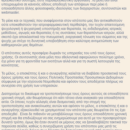
θρησκευτικό σύστημα, ούτε παραθρησκευτική οργάνωση .Τα μέλη δεν είναι
υποχρεωμένα σε κανενός είδους αποδοχή των απόψεων περί ρέικι ή
οποιασδήποτε άλλης φιλοσοφικής ιδεολογίας των διαχειριστών, συντονιστών και
webmaster.
Το ρέικι και οι τεχνικές που αναφέρονται στον ιστότοπο μας δεν αντικαθιστούν
ούτε υποκαθιστούν την ιατροφαρμακευτική περίθαλψη, την τυχόν απαιτούμενη
ψυχολογική ή ψυχιατρική υποστήριξη και θεραπεία, τις ενδεδειγμένες ιατρικές
μεθόδους, αγωγές και θεραπείες ή τις συστάσεις των θεραπόντων ιατρών, αλλά
σκοπό έχει αποκλειστικά την πνευματική ,ενεργειακή τόνωση του σώματος και της
ψυχής με στόχο τη δυνητική υποβοήθηση στην καλύτερη αντιμετώπιση των
καθημερινών μας θεμάτων.
Ο ιστότοπος αυτός προσφέρει δωρεάν τις υπηρεσίες του υπό τους όρους
χρήσης. Οι συντονιστές είναι μέλη που εθελοντικά αφιερώνουν πολύτιμο χρόνο,
όχι μόνο για τη φροντίδα των ενοτήτων αλλά και για τη σωστή λειτουργία της
κοινότητας.
Το μέλος, ο επισκέπτης ή και ο συνεργάτης καλείται να διαβάσει προσεκτικά τους
όρους χρήσης και τους όρους Πολιτικής Προστασίας Προσωπικών Δεδομένων
σύμφωνα με την ισχύουσα Νομοθεσία και εφόσον τους αποδέχεται πλήρως να
συνεχίσει στη χρήση των υπηρεσιών.
Διατηρούμε το δικαίωμα να τροποποιήσουμε τους όρους αυτούς σε οποιαδήποτε
χρονική στιγμή, εάν θεωρήσουμε ότι κάτι τέτοιο είναι αναγκαίο για οποιαδήποτε
αιτία. Οι όποιες τυχόν αλλαγές είναι δεσμευτικές από την στιγμή της
τροποποίησης και ανακοίνωσης αυτών και εφόσον το μέλος, ο επισκέπτης ή και ο
συνεργάτης εξακολουθεί να χρησιμοποιεί τον ιστότοπο μας θεωρείται ότι τις έχει
αποδεχθεί . Είναι δε πιθανόν να μεταβάλλουμε τους όρους οποιαδήποτε χρονική
στιγμή και θα επιδιώξουμε να σας ενημερώσουμε για αυτό με τον προσφορότερο
δυνατό τρόπο, όμως θα ήταν συνετό εκ μέρους σας να ξαναδιαβάζετε τακτικά την
παρούσα σελίδα, καθώς η συνεχιζόμενη χρήση του ιστότοπου μας μετά τις