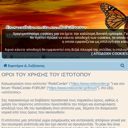
Χρησιμοποιούμε cookies για να έχετε την καλύτερη δυνατή εμπειρία. Γι
θα πρέπει πρώτα να κάνετε αποδοχή των cookies, το οποίο σ
η οποία εμφανίζεται ως επιλογή στο κάτω
Αφού κάνετε αποδοχή θα εμφανιστεί στη δεξιά πλευρά της σελίδας η επιλογ
[ ΑΠΟΔΟΧΗ COOKIES 
Συχνές ερωτήσεις
Επικοινωνήστε μαζί μας
Α
Ευρετήριο Δ. Συζήτησης
ν
ΟΡΟΙ ΤΟΥ ΧΡΗΣΗΣ ΤΟΥ ΙΣΤΌΤΟΠΟΥ
α
Καλωσορίσατε στον ιστότοπο “ReikiCenter” (“
https://www.reikicenter.gr
”) και στο
ζ
forum “ReikiCenter-FORUM” (“
https://www.reikicenter.gr/forum
”), στο εξής
«ιστότοπος»
ή
τ
Σας παρακαλούμε να διαβάσετε προσεκτικά τους παρακάτω όρους, καθώς η
χρήση του παρόντος ιστότοπου προϋποθέτει την πλήρη και ανεπιφύλακτη
η
αποδοχή τους Με την πρόσβαση στον ιστότοπο μας, δέχεστε ότι δεσμεύεστε
νομικά από τους όρους που ακολουθούν.
σ
Ο ιστότοπος μας αποτελεί χώρο ενημέρωσης και ανταλλαγής απόψεων γενικά για
η
την εσωτερική ανάπτυξη και δεν έχει σκοπό να προσηλυτίσει. To ρέικι δεν είναι