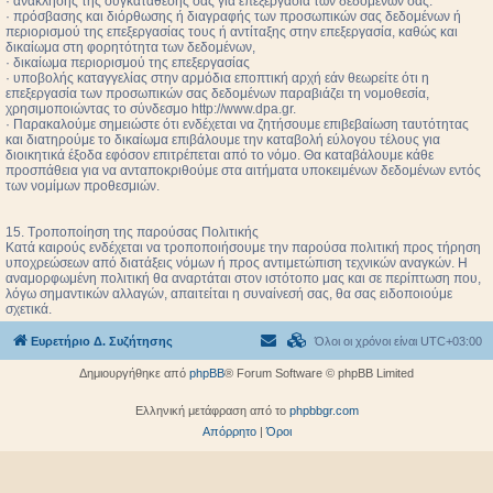
· ανάκλησης της συγκατάθεσής σας για επεξεργασία των δεδομένων σας.
· πρόσβασης και διόρθωσης ή διαγραφής των προσωπικών σας δεδομένων ή
περιορισμού της επεξεργασίας τους ή αντίταξης στην επεξεργασία, καθώς και
δικαίωμα στη φορητότητα των δεδομένων,
· δικαίωμα περιορισμού της επεξεργασίας
· υποβολής καταγγελίας στην αρμόδια εποπτική αρχή εάν θεωρείτε ότι η
επεξεργασία των προσωπικών σας δεδομένων παραβιάζει τη νομοθεσία,
χρησιμοποιώντας το σύνδεσμο http://www.dpa.gr.
· Παρακαλούμε σημειώστε ότι ενδέχεται να ζητήσουμε επιβεβαίωση ταυτότητας
και διατηρούμε το δικαίωμα επιβάλουμε την καταβολή εύλογου τέλους για
διοικητικά έξοδα εφόσον επιτρέπεται από το νόμο. Θα καταβάλουμε κάθε
προσπάθεια για να ανταποκριθούμε στα αιτήματα υποκειμένων δεδομένων εντός
των νομίμων προθεσμιών.
15. Τροποποίηση της παρούσας Πολιτικής
Κατά καιρούς ενδέχεται να τροποποιήσουμε την παρούσα πολιτική προς τήρηση
υποχρεώσεων από διατάξεις νόμων ή προς αντιμετώπιση τεχνικών αναγκών. Η
αναμορφωμένη πολιτική θα αναρτάται στον ιστότοπο μας και σε περίπτωση που,
λόγω σημαντικών αλλαγών, απαιτείται η συναίνεσή σας, θα σας ειδοποιούμε
σχετικά.
Ευρετήριο Δ. Συζήτησης
Όλοι οι χρόνοι είναι
UTC+03:00
Δημιουργήθηκε από
phpBB
® Forum Software © phpBB Limited
Ελληνική μετάφραση από το
phpbbgr.com
Απόρρητο
|
Όροι