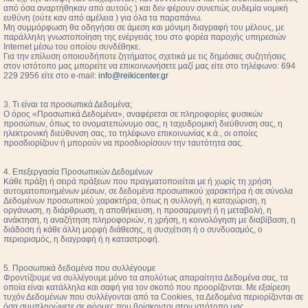
από όσα αναρτήθηκαν από αυτούς ) και δεν φέρουν συνεπώς ουδεμία νομική
ευθύνη (ούτε καν από αμέλεια ) για όλα τα παραπάνω.
Μη συμμόρφωση θα οδηγήσει σε άμεση και μόνιμη διαγραφή του μέλους, με
παράλληλη γνωστοποίηση της ενέργειάς του στο φορέα παροχής υπηρεσιών
Internet μέσω του οποίου συνδέθηκε.
Για την επίλυση οποιουδήποτε ζητήματος σχετικά με τις δημόσιες συζητήσεις
στον ιστότοπο μας μπορείτε να επικοινωνήσετε μαζί μας είτε στο τηλέφωνο: 694
229 2956 είτε στο e-mail:
info@reikicenter.gr
3. Τι είναι τα προσωπικά Δεδομένα;
Ο όρος «Προσωπικά Δεδομένα», αναφέρεται σε πληροφορίες φυσικών
προσώπων, όπως το ονοματεπώνυμο σας, η ταχυδρομική διεύθυνση σας, η
ηλεκτρονική διεύθυνση σας, το τηλέφωνο επικοινωνίας κ.ά., οι οποίες
προσδιορίζουν ή μπορούν να προσδιορίσουν την ταυτότητα σας.
4. Επεξεργασία Προσωπικών Δεδομένων
Κάθε πράξη ή σειρά πράξεων που πραγματοποιείται με ή χωρίς τη χρήση
αυτοματοποιημένων μέσων, σε δεδομένα προσωπικού χαρακτήρα ή σε σύνολα
Δεδομένων προσωπικού χαρακτήρα, όπως η συλλογή, η καταχώριση, η
οργάνωση, η διάρθρωση, η αποθήκευση, η προσαρμογή ή η μεταβολή, η
ανάκτηση, η αναζήτηση πληροφοριών, η χρήση, η κοινολόγηση με διαβίβαση, η
διάδοση ή κάθε άλλη μορφή διάθεσης, η συσχέτιση ή ο συνδυασμός, ο
περιορισμός, η διαγραφή ή η καταστροφή.
5. Προσωπικά δεδομένα που συλλέγουμε
Φροντίζουμε να συλλέγουμε μόνο τα απολύτως απαραίτητα Δεδομένα σας, τα
οποία είναι κατάλληλα και σαφή για τον σκοπό που προορίζονται. Με εξαίρεση
τυχόν Δεδομένων που συλλέγονται από τα Cookies, τα Δεδομένα περιορίζονται σε
όσα συμπληρώνετε σε φόρμες που βρίσκονται στον ιστότοπο μας.