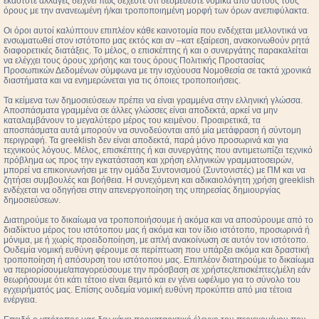
εκάστοτε αλλαγές δείχνει πως δέχεστε ότι δεσμεύεστε νομικά από αυτούς τους
όρους με την ανανεωμένη ή/και τροποποιημένη μορφή των όρων ανεπιφύλακτα.
Οι όροι αυτοί καλύπτουν επιπλέον κάθε καινοτομία που ενδέχεται μελλοντικά να
ενσωματωθεί στον ιστότοπο μας εκτός και αν –κατ εξαίρεση, ανακοινωθούν ρητά
διαφορετικές διατάξεις. Το μέλος, ο επισκέπτης ή και ο συνεργάτης παρακαλείται
να ελέγχει τους όρους χρήσης και τους όρους Πολιτικής Προστασίας
Προσωπικών Δεδομένων σύμφωνα με την ισχύουσα Νομοθεσία σε τακτά χρονικά
διαστήματα και να ενημερώνεται για τις όποιες τροποποιήσεις.
Τα κείμενα των δημοσιεύσεων πρέπει να είναι γραμμένα στην ελληνική γλώσσα.
Αποσπάσματα γραμμένα σε άλλες γλώσσες είναι αποδεκτά, αρκεί να μην
καταλαμβάνουν το μεγαλύτερο μέρος του κειμένου. Προαιρετικά, τα
αποσπάσματα αυτά μπορούν να συνοδεύονται από μία μετάφραση ή σύντομη
περιγραφή. Τα greeklish δεν είναι αποδεκτά, παρά μόνο προσωρινά και για
τεχνικούς λόγους. Μέλος, επισκέπτης ή και συνεργάτης που αντιμετωπίζει τεχνικό
πρόβλημα ως προς την εγκατάσταση και χρήση ελληνικών γραμματοσειρών,
μπορεί να επικοινωνήσει με την ομάδα Συντονισμού (Συντονιστές) με ΠΜ και να
ζητήσει συμβουλές και βοήθεια. Η συνεχόμενη και αδικαιολόγητη χρήση greeklish
ενδέχεται να οδηγήσει στην απενεργοποίηση της υπηρεσίας δημιουργίας
δημοσιεύσεων.
Διατηρούμε το δικαίωμα να τροποποιήσουμε ή ακόμα και να αποσύρουμε από το
διαδίκτυο μέρος του ιστότοπου μας ή ακόμα και τον ίδιο ιστότοπο, προσωρινά ή
μόνιμα, με ή χωρίς προειδοποίηση, με απλή ανακοίνωση σε αυτόν τον ιστότοπο.
Ουδεμία νομική ευθύνη φέρουμε σε περίπτωση που υπάρξει ακόμα και δραστική
τροποποίηση ή απόσυρση του ιστότοπου μας. Επιπλέον διατηρούμε το δικαίωμα
να περιορίσουμε/απαγορεύσουμε την πρόσβαση σε χρήστες/επισκέπτες/μέλη εάν
θεωρήσουμε ότι κάτι τέτοιο είναι θεμιτό και εν γένει ωφέλιμο για το σύνολο του
εγχειρήματός μας. Επίσης ουδεμία νομική ευθύνη προκύπτει από μια τέτοια
ενέργεια.