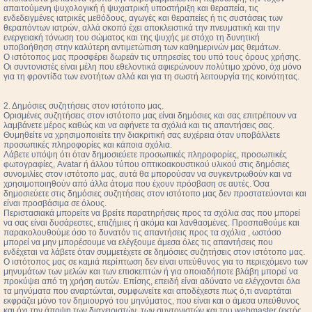
απαιτούμενη ψυχολογική ή ψυχιατρική υποστήριξη και θεραπεία, τις
ενδεδειγμένες ιατρικές μεθόδους, αγωγές και θεραπείες ή τις συστάσεις των
θεραπόντων ιατρών, αλλά σκοπό έχει αποκλειστικά την πνευματική και την
ενεργειακή τόνωση του σώματος και της ψυχής με στόχο τη δυνητική
υποβοήθηση στην καλύτερη αντιμετώπιση των καθημερινών μας θεμάτων.
Ο ιστότοπος μας προσφέρει δωρεάν τις υπηρεσίες του υπό τους όρους χρήσης.
Οι συντονιστές είναι μέλη που εθελοντικά αφιερώνουν πολύτιμο χρόνο, όχι μόνο
για τη φροντίδα των ενοτήτων αλλά και για τη σωστή λειτουργία της κοινότητας.
2. Δημόσιες συζητήσεις στον ιστότοπο μας.
Ορισμένες συζητήσεις στον ιστότοπο μας είναι δημόσιες και σας επιτρέπουν να
λαμβάνετε μέρος καθώς και να αφήνετε τα σχόλιά και τις απαντήσεις σας.
Θυμηθείτε να χρησιμοποιείτε την διακριτική σας ευχέρεια όταν υποβάλλετε
προσωπικές πληροφορίες και κάποια σχόλια.
Λάβετε υπόψη ότι όταν δημοσιεύετε προσωπικές πληροφορίες, προσωπικές
φωτογραφίες, Avatar ή άλλου τύπου οπτικοακουστικού υλικού στις δημόσιες
συνομιλίες στον ιστότοπο μας, αυτά θα μπορούσαν να συγκεντρωθούν και να
χρησιμοποιηθούν από άλλα άτομα που έχουν πρόσβαση σε αυτές. Όσα
δημοσιεύετε στις δημόσιες συζητήσεις στον ιστότοπο μας δεν προστατεύονται και
είναι προσβάσιμα σε όλους.
Περιστασιακά μπορείτε να βρείτε παρατηρήσεις προς τα σχόλια σας που μπορεί
να σας είναι δυσάρεστες, επιζήμιες ή ακόμα και λανθασμένες. Προσπαθούμε και
παρακολουθούμε όσο το δυνατόν τις απαντήσεις προς τα σχόλια , ωστόσο
μπορεί να μην μπορέσουμε να ελέγξουμε άμεσα όλες τις απαντήσεις που
ενδέχεται να λάβετε όταν συμμετέχετε σε δημόσιες συζητήσεις στον ιστότοπο μας.
Ο ιστότοπος μας σε καμιά περίπτωση δεν είναι υπεύθυνος για το περιεχόμενο των
μηνυμάτων των μελών και των επισκεπτών ή για οποιαδήποτε βλάβη μπορεί να
προκύψει από τη χρήση αυτών. Επίσης, επειδή είναι αδύνατο να ελέγχονται όλα
τα μηνύματα που αναρτώνται, συμφωνείτε και αποδέχεστε πως ό,τι αναρτάται
εκφράζει μόνο τον δημιουργό του μηνύματος, που είναι και ο άμεσα υπεύθυνος
και όχι την άποψη των διαχειριστών, των συντονιστών και του webmaster (εκτός