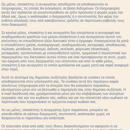
Ως μέλος, επισκέπτης ή συνεργάτης αποδέχεστε να αποθηκευτούν οι
πληροφορίες, τις οποίες θα εισαγάγετε, σε βάση δεδομένων. Οι πληροφορίες
αυτές δεν πρόκειται να γνωστοποιηθούν σε τρίτο πρόσωπο ή φορέα χωρίς την
άδειά σας, όμως ο webmaster, ο διαχειριστής ή ο συντονιστής δεν φέρει την
ευθύνη απώλειάς τους από κακόβουλους χρήστες σε περίπτωση εισβολής τους
στον διακομιστή.
Σε κανένα μέλος, επισκέπτη ή και συνεργάτη δεν επιτρέπεται η αντιγραφή και
αναδημοσίευση γραπτών των μελών επισκεπτών ή και συνεργατών αυτού του
ιστότοπου σε οποιοδήποτε άλλο δικτυακό τόπο ή έγγραφο. Απαγορεύεται δε ρητά
η οποιαδήποτε χρήση, αναπαραγωγή, αναδημοσίευση, αντιγραφή, αποθήκευση,
πώληση, μετάδοση, διανομή, έκδοση, εκτέλεση, φόρτωση (download),
μετάφραση, τροποποίηση με οποιονδήποτε τρόπο, τμηματικά ή περιληπτικά του
περιεχομένου του δικτυακού αυτού τόπου και όσα προσφέρονται σε αυτό, χωρίς
την έγκριση από τους διαχειριστές του ιστότοπου και από το κάθε μέλος,
επισκέπτη ή και συνεργάτη το οποίο εμπλέκεται και χωρίς ρητή και σαφή αναφορά
στην πηγή.
Αυτό το σύστημα της δημόσιας συζήτησης βασίζεται σε cookies τα οποία
αποθηκεύονται στον υπολογιστή σας. Τα cookies αυτά δεν περιέχουν καμία
απολύτως πληροφορία από τα στοιχεία που θα εισαγάγετε παρακάτω,
εξυπηρετούν μόνο στο να βελτιωθεί η περιήγησή σας στην δημόσια συζήτηση. Η
e-mail διεύθυνσή σας χρησιμοποιείται μόνο για την επιβεβαίωση των στοιχείων
εγγραφής σας και του κωδικού σας, καθώς και για την αποστολή νέου κωδικού σε
περίπτωση που λησμονήσετε το τρέχοντα ενεργό κωδικό σας.
Αν ως μέλος, επισκέπτης ή συνεργάτης έχετε παράπονα, μπορείτε να
απευθυνθείτε σε κάποιο διαχειριστή, συντονιστή ,webmaster χωρίς να
δεσμεύονται οι παραπάνω για απάντηση
Οι τελευταίοι είναι από εσάς τους ίδιους δικαιοδοτημένοι να αφαιρούν ή να