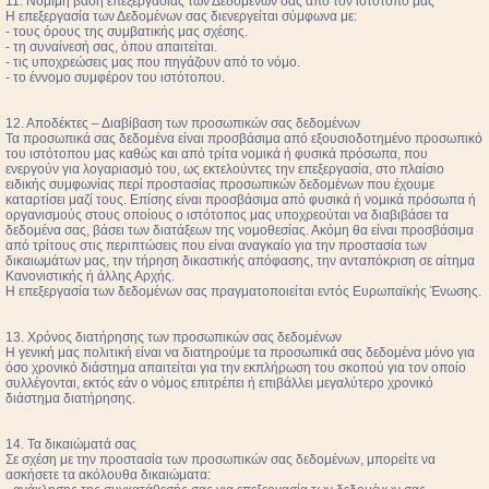
11. Νόμιμη βάση επεξεργασίας των Δεδομένων σας από τον ιστότοπο μας
Η επεξεργασία των Δεδομένων σας διενεργείται σύμφωνα με:
- τους όρους της συμβατικής μας σχέσης.
- τη συναίνεσή σας, όπου απαιτείται.
- τις υποχρεώσεις μας που πηγάζουν από το νόμο.
- το έννομο συμφέρον του ιστότοπου.
12. Αποδέκτες – Διαβίβαση των προσωπικών σας δεδομένων
Τα προσωπικά σας δεδομένα είναι προσβάσιμα από εξουσιοδοτημένο προσωπικό
του ιστότοπου μας καθώς και από τρίτα νομικά ή φυσικά πρόσωπα, που
ενεργούν για λογαριασμό του, ως εκτελούντες την επεξεργασία, στο πλαίσιο
ειδικής συμφωνίας περί προστασίας προσωπικών δεδομένων που έχουμε
καταρτίσει μαζί τους. Επίσης είναι προσβάσιμα από φυσικά ή νομικά πρόσωπα ή
οργανισμούς στους οποίους ο ιστότοπος μας υποχρεούται να διαβιβάσει τα
δεδομένα σας, βάσει των διατάξεων της νομοθεσίας. Ακόμη θα είναι προσβάσιμα
από τρίτους στις περιπτώσεις που είναι αναγκαίο για την προστασία των
δικαιωμάτων μας, την τήρηση δικαστικής απόφασης, την ανταπόκριση σε αίτημα
Κανονιστικής ή άλλης Αρχής.
Η επεξεργασία των δεδομένων σας πραγματοποιείται εντός Ευρωπαϊκής Ένωσης.
13. Χρόνος διατήρησης των προσωπικών σας δεδομένων
Η γενική μας πολιτική είναι να διατηρούμε τα προσωπικά σας δεδομένα μόνο για
όσο χρονικό διάστημα απαιτείται για την εκπλήρωση του σκοπού για τον οποίο
συλλέγονται, εκτός εάν ο νόμος επιτρέπει ή επιβάλλει μεγαλύτερο χρονικό
διάστημα διατήρησης.
14. Τα δικαιώματά σας
Σε σχέση με την προστασία των προσωπικών σας δεδομένων, μπορείτε να
ασκήσετε τα ακόλουθα δικαιώματα: