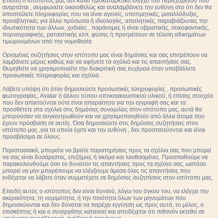
Επειδή ο ιστότοπος μας δεν κάνει προκαταρκτικό έλεγχο του περιεχομένου που
αναρτάται , συμφωνείτε οικειοθελώς και αναλαμβάνετε την ευθύνη στο ότι δεν θα
αποστείλετε πληροφορίες που να είναι αγενείς, υποτιμητικές, μισαλλόδοξες,
προσβλητικές για άλλα πρόσωπα ή ιδεολογίες, απειλητικές, παραβιάζουσες την
ιδιωτικότητα των άλλων, χυδαίες , παράνομες ή είναι υβριστικής, συκοφαντικής,
πορνογραφικής, ρατσιστικής κλπ, φύσης ή προτρέπουν σε τέλεση αδικημάτων
τιμωρουμένων από την νομοθεσία.
Ορισμένες συζητήσεις στον ιστότοπο μας είναι δημόσιες και σας επιτρέπουν να
λαμβάνετε μέρος καθώς και να αφήνετε τα σχόλιά και τις απαντήσεις σας.
Θυμηθείτε να χρησιμοποιείτε την διακριτική σας ευχέρεια όταν υποβάλλετε
προσωπικές πληροφορίες και σχόλια.
Λάβετε υπόψη ότι όταν δημοσιεύετε προσωπικές πληροφορίες , προσωπικές
φωτογραφίες, Avatar ή άλλου τύπου οπτικοακουστικού υλικού, ή επίσης στοιχεία
που δεν απαιτούνται ούτε είναι απαραίτητα για την εγγραφή σας και τα
προσθέτετε στα σχόλια στις δημόσιες συνομιλίες στον ιστότοπο μας, αυτά θα
μπορούσαν να συγκεντρωθούν και να χρησιμοποιηθούν από άλλα άτομα που
έχουν πρόσβαση σε αυτές. Όσα δημοσιεύετε στις δημόσιες συζητήσεις στον
ιστότοπο μας ,για τα οποία έχετε και την ευθύνη , δεν προστατεύονται και είναι
προσβάσιμα σε όλους.
Περιστασιακά, μπορείτε να βρείτε παρατηρήσεις προς τα σχόλια σας που μπορεί
να σας είναι δυσάρεστες, επιζήμιες ή ακόμα και λανθασμένες. Προσπαθούμε να
παρακολουθούμε όσο το δυνατόν τις απαντήσεις προς τα σχόλια σας, ωστόσο
μπορεί να μην μπορέσουμε να ελέγξουμε άμεσα όλες τις απαντήσεις που
ενδέχεται να λάβετε όταν συμμετέχετε σε δημόσιες συζητήσεις στον ιστότοπο μας.
Επειδή αυτός ο ιστότοπος δεν είναι δυνατό, λόγω του όγκου του, να ελέγχει την
ακεραιότητα, τη νομιμότητα, ή την ποιότητα όλων των μηνυμάτων που
δημοσιεύονται και δεν δύναται να παρέχει εγγύηση ως προς αυτά, το μέλος, ο
επισκέπτης ή και ο συνεργάτης κατανοεί και αποδέχεται ότι πιθανόν εκτεθεί σε