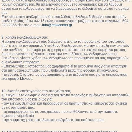
έχουν συλλεχθεί προσωπικές πληροφορίες για άτομα κάτω των 15 ετών χωρίς την
νόμιμη συγκατάθεση, θα απενεργοποιήσουμε το λογαριασμό και θα λάβουμε
άμεσα όλα τα εύλογα μέτρα για να διαγράψουμε τα δεδομένα αυτά από τα αρχεία
μας.
Εάν πέσει στην αντίληψη σας ότι από λάθος συλλέξαμε δεδομένα πού αφορούν
παιδιά ηλικίας κάτω των 15 ετών, επικοινωνήστε μαζί μας είτε στο τηλέφωνο: 694
229 2956 είτε στο e-mail:
info@reikicenter.gr
9. Χρήση των Δεδομένων σας
Η χρήση των Δεδομένων σας διεξάγεται είτε από το προσωπικό του ιστότοπου
μας, είτε από τον ορισμένο Υπεύθυνο Επεξεργασίας για την επίτευξη των σκοπών
που συνδέονται αυστηρά με τη χρήση του ιστότοπου μας και σύμφωνα με τους
όρους συναίνεσης (βλέπετε παρακάτω «Αποδέκτες των Δεδομένων σας»).
Γενικότερα, γίνεται χρήση των Δεδομένων σας προκειμένου να σας παρασχεθούν
οι ακόλουθες υπηρεσίες:
- Επικοινωνία: Ο ιστότοπος μας χρησιμοποιεί τα Δεδομένα σας για να απαντήσει
στα αιτήματα/ερωτήματα που υποβάλλετε μέσω της φόρμας επικοινωνίας.
- Εγγραφή: Ο ιστότοπος μας χρησιμοποιεί τα Δεδομένα σας για να δημιουργήσει
ένα προφίλ Μέλους.
10. Σκοπός επεξεργασίας των στοιχείων σας
Συλλέγουμε τα Δεδομένα σας για τον σκοπό παροχής ενημέρωσης και υπηρεσιών
του ιστότοπου μας και ιδίως για:
- τον έλεγχο, βελτίωση και προσαρμογή σε προτιμήσεις και επιλογές σας σχετικά
με τις υπηρεσίες μας.
- τη συμμόρφωση με τις υποχρεώσεις που επιβάλλονται από την εκάστοτε
ισχύουσα νομοθεσία.
- την συμμετοχή σας στις ιδιωτικές συζητήσεις του ιστότοπου μας.