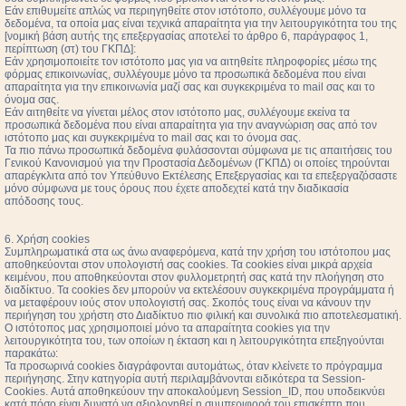
Εάν επιθυμείτε απλώς να περιηγηθείτε στον ιστότοπο, συλλέγουμε μόνο τα
δεδομένα, τα οποία μας είναι τεχνικά απαραίτητα για την λειτουργικότητα του της
[νομική βάση αυτής της επεξεργασίας αποτελεί το άρθρο 6, παράγραφος 1,
περίπτωση (στ) του ΓΚΠΔ]:
Εάν χρησιμοποιείτε τον ιστότοπο μας για να αιτηθείτε πληροφορίες μέσω της
φόρμας επικοινωνίας, συλλέγουμε μόνο τα προσωπικά δεδομένα που είναι
απαραίτητα για την επικοινωνία μαζί σας και συγκεκριμένα το mail σας και το
όνομα σας.
Εάν αιτηθείτε να γίνεται μέλος στον ιστότοπο μας, συλλέγουμε εκείνα τα
προσωπικά δεδομένα που είναι απαραίτητα για την αναγνώριση σας από τον
ιστότοπο μας και συγκεκριμένα το mail σας και το όνομα σας.
Τα πιο πάνω προσωπικά δεδομένα φυλάσσονται σύμφωνα με τις απαιτήσεις του
Γενικού Κανονισμού για την Προστασία Δεδομένων (ΓΚΠΔ) οι οποίες τηρούνται
απαρέγκλιτα από τον Υπεύθυνο Εκτέλεσης Επεξεργασίας και τα επεξεργαζόσαστε
μόνο σύμφωνα με τους όρους που έχετε αποδεχτεί κατά την διαδικασία
απόδοσης τους.
6. Χρήση cookies
Συμπληρωματικά στα ως άνω αναφερόμενα, κατά την χρήση του ιστότοπου μας
αποθηκεύονται στον υπολογιστή σας cookies. Τα cookies είναι μικρά αρχεία
κειμένου, που αποθηκεύονται στον φυλλομετρητή σας κατά την πλοήγηση στο
διαδίκτυο. Τα cookies δεν μπορούν να εκτελέσουν συγκεκριμένα προγράμματα ή
να μεταφέρουν ιούς στον υπολογιστή σας. Σκοπός τους είναι να κάνουν την
περιήγηση του χρήστη στο Διαδίκτυο πιο φιλική και συνολικά πιο αποτελεσματική.
Ο ιστότοπος μας χρησιμοποιεί μόνο τα απαραίτητα cookies για την
λειτουργικότητα του, των οποίων η έκταση και η λειτουργικότητα επεξηγούνται
παρακάτω:
Τα προσωρινά cookies διαγράφονται αυτομάτως, όταν κλείνετε το πρόγραμμα
περιήγησης. Στην κατηγορία αυτή περιλαμβάνονται ειδικότερα τα Session-
Cookies. Αυτά αποθηκεύουν την αποκαλούμενη Session_ID, που υποδεικνύει
κατά πόσο είναι δυνατό να αξιολογηθεί η συμπεριφορά του επισκέπτη που