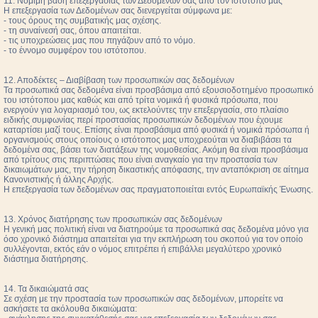
11. Νόμιμη βάση επεξεργασίας των Δεδομένων σας από τον ιστότοπο μας
Η επεξεργασία των Δεδομένων σας διενεργείται σύμφωνα με:
- τους όρους της συμβατικής μας σχέσης.
- τη συναίνεσή σας, όπου απαιτείται.
- τις υποχρεώσεις μας που πηγάζουν από το νόμο.
- το έννομο συμφέρον του ιστότοπου.
12. Αποδέκτες – Διαβίβαση των προσωπικών σας δεδομένων
Τα προσωπικά σας δεδομένα είναι προσβάσιμα από εξουσιοδοτημένο προσωπικό
του ιστότοπου μας καθώς και από τρίτα νομικά ή φυσικά πρόσωπα, που
ενεργούν για λογαριασμό του, ως εκτελούντες την επεξεργασία, στο πλαίσιο
ειδικής συμφωνίας περί προστασίας προσωπικών δεδομένων που έχουμε
καταρτίσει μαζί τους. Επίσης είναι προσβάσιμα από φυσικά ή νομικά πρόσωπα ή
οργανισμούς στους οποίους ο ιστότοπος μας υποχρεούται να διαβιβάσει τα
δεδομένα σας, βάσει των διατάξεων της νομοθεσίας. Ακόμη θα είναι προσβάσιμα
από τρίτους στις περιπτώσεις που είναι αναγκαίο για την προστασία των
δικαιωμάτων μας, την τήρηση δικαστικής απόφασης, την ανταπόκριση σε αίτημα
Κανονιστικής ή άλλης Αρχής.
Η επεξεργασία των δεδομένων σας πραγματοποιείται εντός Ευρωπαϊκής Ένωσης.
13. Χρόνος διατήρησης των προσωπικών σας δεδομένων
Η γενική μας πολιτική είναι να διατηρούμε τα προσωπικά σας δεδομένα μόνο για
όσο χρονικό διάστημα απαιτείται για την εκπλήρωση του σκοπού για τον οποίο
συλλέγονται, εκτός εάν ο νόμος επιτρέπει ή επιβάλλει μεγαλύτερο χρονικό
διάστημα διατήρησης.
14. Τα δικαιώματά σας
Σε σχέση με την προστασία των προσωπικών σας δεδομένων, μπορείτε να
ασκήσετε τα ακόλουθα δικαιώματα: