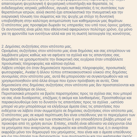
απαιτούμενη ψυχολογική ή ψυχιατρική υποστήριξη και θεραπεία, τις
ενδεδειγμένες ιατρικές μεθόδους, αγωγές και θεραπείες ή τις συστάσεις των
θεραπόντων ιατρών, αλλά σκοπό έχει αποκλειστικά την πνευματική και την
ενεργειακή τόνωση του σώματος και της ψυχής με στόχο τη δυνητική
υποβοήθηση στην καλύτερη αντιμετώπιση των καθημερινών μας θεμάτων.
Ο ιστότοπος μας προσφέρει δωρεάν τις υπηρεσίες του υπό τους όρους χρήσης.
Οι συντονιστές είναι μέλη που εθελοντικά αφιερώνουν πολύτιμο χρόνο, όχι μόνο
για τη φροντίδα των ενοτήτων αλλά και για τη σωστή λειτουργία της κοινότητας.
2. Δημόσιες συζητήσεις στον ιστότοπο μας.
Ορισμένες συζητήσεις στον ιστότοπο μας είναι δημόσιες και σας επιτρέπουν να
λαμβάνετε μέρος καθώς και να αφήνετε τα σχόλιά και τις απαντήσεις σας.
Θυμηθείτε να χρησιμοποιείτε την διακριτική σας ευχέρεια όταν υποβάλλετε
προσωπικές πληροφορίες και κάποια σχόλια.
Λάβετε υπόψη ότι όταν δημοσιεύετε προσωπικές πληροφορίες, προσωπικές
φωτογραφίες, Avatar ή άλλου τύπου οπτικοακουστικού υλικού στις δημόσιες
συνομιλίες στον ιστότοπο μας, αυτά θα μπορούσαν να συγκεντρωθούν και να
χρησιμοποιηθούν από άλλα άτομα που έχουν πρόσβαση σε αυτές. Όσα
δημοσιεύετε στις δημόσιες συζητήσεις στον ιστότοπο μας δεν προστατεύονται και
είναι προσβάσιμα σε όλους.
Περιστασιακά μπορείτε να βρείτε παρατηρήσεις προς τα σχόλια σας που μπορεί
να σας είναι δυσάρεστες, επιζήμιες ή ακόμα και λανθασμένες. Προσπαθούμε και
παρακολουθούμε όσο το δυνατόν τις απαντήσεις προς τα σχόλια , ωστόσο
μπορεί να μην μπορέσουμε να ελέγξουμε άμεσα όλες τις απαντήσεις που
ενδέχεται να λάβετε όταν συμμετέχετε σε δημόσιες συζητήσεις στον ιστότοπο μας.
Ο ιστότοπος μας σε καμιά περίπτωση δεν είναι υπεύθυνος για το περιεχόμενο των
μηνυμάτων των μελών και των επισκεπτών ή για οποιαδήποτε βλάβη μπορεί να
προκύψει από τη χρήση αυτών. Επίσης, επειδή είναι αδύνατο να ελέγχονται όλα
τα μηνύματα που αναρτώνται, συμφωνείτε και αποδέχεστε πως ό,τι αναρτάται
εκφράζει μόνο τον δημιουργό του μηνύματος, που είναι και ο άμεσα υπεύθυνος
και όχι την άποψη των διαχειριστών, των συντονιστών και του webmaster (εκτός