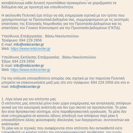
καταβάλλουμε κάθε δυνατή προσπάθεια προκειμένου να χειριζόμαστε τα
δεδομένα σας με προσοχή και υπευθυνότητα.
Η ακόλουθη Πολιτική έχει στόχο να σάς ενημερώσει σχετικά με τον τρόπο που
χρησιμοποιούμε τα Προσωπικά Δεδομένα σας, συμμορφούμενοι με τις αυστηρές
απαιτήσεις της Ελληνικής Νομοθεσίας για την Προστασία Δεδομένων και τις
απαιτήσεις του Γενικού Κανονισμού για την Προστασία Δεδομένων (ΓΚΠΔ).
Υπεύθυνος Επεξεργασίας : Βάσω Νικολοπούλου
Τηλέφωνο: 694 229 2956
E-mail:
info@reikicenter.gr
Web:
https://www.reikicenter.gr
Υπεύθυνος Εκτέλεσης Επεξεργασίας : Βάσω Νικολοπούλου
Έδρα: 694 229 2956
E-mail:
info@reikicenter.gr
Web:
https://www.reikicenter.gr
Για την επίλυση οποιασδήποτε απορίας σας σχετικά με την παρούσα Πολιτική
μπορείτε να επικοινωνήσετε μαζί μας είτε στο τηλέφωνο: 694 229 2956 είτε στο e-
mail:
info@reikicenter.gr
1. Λίγα λόγια για τον ιστότοπο μας
Ο ιστότοπος μας αποτελεί μόνο έναν χώρο ενημέρωσης και ανταλλαγής απόψεων
γενικά για την εσωτερική ανάπτυξη και δεν έχει σκοπό να προσηλυτίσει. To ρέικι
δεν είναι θρησκευτικό σύστημα, ούτε παραθρησκευτική οργάνωση. Τα μέλη δεν
είναι υποχρεωμένα σε κανενός είδους αποδοχή των απόψεων περί ρέικι ή
οποιασδήποτε άλλης φιλοσοφικής ιδεολογίας των διαχειριστών, συντονιστών και
webmaster.
Το ρέικι και οι τεχνικές που αναφέρονται στον ιστότοπο δεν αντικαθιστά ούτε
υποκαθιστά με κανένα τρόπο την ιατροφαρμακευτική περίθαλψη, την τυχόν