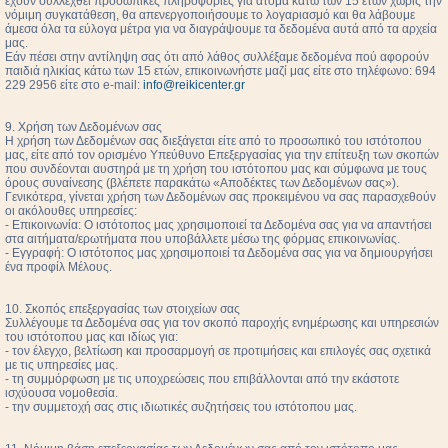
έχουν συλλεχθεί προσωπικές πληροφορίες για άτομα κάτω των 15 ετών χωρίς την
νόμιμη συγκατάθεση, θα απενεργοποιήσουμε το λογαριασμό και θα λάβουμε
άμεσα όλα τα εύλογα μέτρα για να διαγράψουμε τα δεδομένα αυτά από τα αρχεία
μας.
Εάν πέσει στην αντίληψη σας ότι από λάθος συλλέξαμε δεδομένα πού αφορούν
παιδιά ηλικίας κάτω των 15 ετών, επικοινωνήστε μαζί μας είτε στο τηλέφωνο: 694
229 2956 είτε στο e-mail:
info@reikicenter.gr
9. Χρήση των Δεδομένων σας
Η χρήση των Δεδομένων σας διεξάγεται είτε από το προσωπικό του ιστότοπου
μας, είτε από τον ορισμένο Υπεύθυνο Επεξεργασίας για την επίτευξη των σκοπών
που συνδέονται αυστηρά με τη χρήση του ιστότοπου μας και σύμφωνα με τους
όρους συναίνεσης (βλέπετε παρακάτω «Αποδέκτες των Δεδομένων σας»).
Γενικότερα, γίνεται χρήση των Δεδομένων σας προκειμένου να σας παρασχεθούν
οι ακόλουθες υπηρεσίες:
- Επικοινωνία: Ο ιστότοπος μας χρησιμοποιεί τα Δεδομένα σας για να απαντήσει
στα αιτήματα/ερωτήματα που υποβάλλετε μέσω της φόρμας επικοινωνίας.
- Εγγραφή: Ο ιστότοπος μας χρησιμοποιεί τα Δεδομένα σας για να δημιουργήσει
ένα προφίλ Μέλους.
10. Σκοπός επεξεργασίας των στοιχείων σας
Συλλέγουμε τα Δεδομένα σας για τον σκοπό παροχής ενημέρωσης και υπηρεσιών
του ιστότοπου μας και ιδίως για:
- τον έλεγχο, βελτίωση και προσαρμογή σε προτιμήσεις και επιλογές σας σχετικά
με τις υπηρεσίες μας.
- τη συμμόρφωση με τις υποχρεώσεις που επιβάλλονται από την εκάστοτε
ισχύουσα νομοθεσία.
- την συμμετοχή σας στις ιδιωτικές συζητήσεις του ιστότοπου μας.