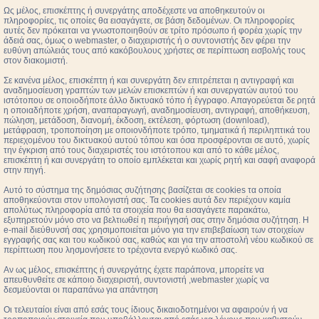
Ως μέλος, επισκέπτης ή συνεργάτης αποδέχεστε να αποθηκευτούν οι
πληροφορίες, τις οποίες θα εισαγάγετε, σε βάση δεδομένων. Οι πληροφορίες
αυτές δεν πρόκειται να γνωστοποιηθούν σε τρίτο πρόσωπο ή φορέα χωρίς την
άδειά σας, όμως ο webmaster, ο διαχειριστής ή ο συντονιστής δεν φέρει την
ευθύνη απώλειάς τους από κακόβουλους χρήστες σε περίπτωση εισβολής τους
στον διακομιστή.
Σε κανένα μέλος, επισκέπτη ή και συνεργάτη δεν επιτρέπεται η αντιγραφή και
αναδημοσίευση γραπτών των μελών επισκεπτών ή και συνεργατών αυτού του
ιστότοπου σε οποιοδήποτε άλλο δικτυακό τόπο ή έγγραφο. Απαγορεύεται δε ρητά
η οποιαδήποτε χρήση, αναπαραγωγή, αναδημοσίευση, αντιγραφή, αποθήκευση,
πώληση, μετάδοση, διανομή, έκδοση, εκτέλεση, φόρτωση (download),
μετάφραση, τροποποίηση με οποιονδήποτε τρόπο, τμηματικά ή περιληπτικά του
περιεχομένου του δικτυακού αυτού τόπου και όσα προσφέρονται σε αυτό, χωρίς
την έγκριση από τους διαχειριστές του ιστότοπου και από το κάθε μέλος,
επισκέπτη ή και συνεργάτη το οποίο εμπλέκεται και χωρίς ρητή και σαφή αναφορά
στην πηγή.
Αυτό το σύστημα της δημόσιας συζήτησης βασίζεται σε cookies τα οποία
αποθηκεύονται στον υπολογιστή σας. Τα cookies αυτά δεν περιέχουν καμία
απολύτως πληροφορία από τα στοιχεία που θα εισαγάγετε παρακάτω,
εξυπηρετούν μόνο στο να βελτιωθεί η περιήγησή σας στην δημόσια συζήτηση. Η
e-mail διεύθυνσή σας χρησιμοποιείται μόνο για την επιβεβαίωση των στοιχείων
εγγραφής σας και του κωδικού σας, καθώς και για την αποστολή νέου κωδικού σε
περίπτωση που λησμονήσετε το τρέχοντα ενεργό κωδικό σας.
Αν ως μέλος, επισκέπτης ή συνεργάτης έχετε παράπονα, μπορείτε να
απευθυνθείτε σε κάποιο διαχειριστή, συντονιστή ,webmaster χωρίς να
δεσμεύονται οι παραπάνω για απάντηση
Οι τελευταίοι είναι από εσάς τους ίδιους δικαιοδοτημένοι να αφαιρούν ή να