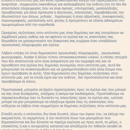
Επειδή ο ιστότοπος μας δεν κάνει προκαταρκτικό έλεγχο του περιεχομένου που
αναρτάται , συμφωνείτε οικειοθελώς και αναλαμβάνετε την ευθύνη στο ότι δεν θα
αποστείλετε πληροφορίες που να είναι αγενείς, υποτιμητικές, μισαλλόδοξες,
προσβλητικές για άλλα πρόσωπα ή ιδεολογίες, απειλητικές, παραβιάζουσες την
ιδιωτικότητα των άλλων, χυδαίες , παράνομες ή είναι υβριστικής, συκοφαντικής,
πορνογραφικής, ρατσιστικής κλπ, φύσης ή προτρέπουν σε τέλεση αδικημάτων
τιμωρουμένων από την νομοθεσία.
Ορισμένες συζητήσεις στον ιστότοπο μας είναι δημόσιες και σας επιτρέπουν να
λαμβάνετε μέρος καθώς και να αφήνετε τα σχόλιά και τις απαντήσεις σας.
Θυμηθείτε να χρησιμοποιείτε την διακριτική σας ευχέρεια όταν υποβάλλετε
προσωπικές πληροφορίες και σχόλια.
Λάβετε υπόψη ότι όταν δημοσιεύετε προσωπικές πληροφορίες , προσωπικές
φωτογραφίες, Avatar ή άλλου τύπου οπτικοακουστικού υλικού, ή επίσης στοιχεία
που δεν απαιτούνται ούτε είναι απαραίτητα για την εγγραφή σας και τα
προσθέτετε στα σχόλια στις δημόσιες συνομιλίες στον ιστότοπο μας, αυτά θα
μπορούσαν να συγκεντρωθούν και να χρησιμοποιηθούν από άλλα άτομα που
έχουν πρόσβαση σε αυτές. Όσα δημοσιεύετε στις δημόσιες συζητήσεις στον
ιστότοπο μας ,για τα οποία έχετε και την ευθύνη , δεν προστατεύονται και είναι
προσβάσιμα σε όλους.
Περιστασιακά, μπορείτε να βρείτε παρατηρήσεις προς τα σχόλια σας που μπορεί
να σας είναι δυσάρεστες, επιζήμιες ή ακόμα και λανθασμένες. Προσπαθούμε να
παρακολουθούμε όσο το δυνατόν τις απαντήσεις προς τα σχόλια σας, ωστόσο
μπορεί να μην μπορέσουμε να ελέγξουμε άμεσα όλες τις απαντήσεις που
ενδέχεται να λάβετε όταν συμμετέχετε σε δημόσιες συζητήσεις στον ιστότοπο μας.
Επειδή αυτός ο ιστότοπος δεν είναι δυνατό, λόγω του όγκου του, να ελέγχει την
ακεραιότητα, τη νομιμότητα, ή την ποιότητα όλων των μηνυμάτων που
δημοσιεύονται και δεν δύναται να παρέχει εγγύηση ως προς αυτά, το μέλος, ο
επισκέπτης ή και ο συνεργάτης κατανοεί και αποδέχεται ότι πιθανόν εκτεθεί σε