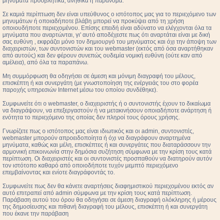
μηνύματα προσβλητικά, ανήθικα ή παράνομα.
Σε καμιά περίπτωση δεν είναι υπεύθυνος ο ιστότοπος μας για το περιεχόμενο των
μηνυμάτων ή οποιαδήποτε βλάβη μπορεί να προκύψει από τη χρήση
οποιουδήποτε περιεχομένου. Επίσης επειδή είναι αδύνατο να ελέγχονται όλα τα
μηνύματα που αναρτώνται, γι' αυτό αποδέχεστε πως ότι αναρτάται είναι με δική
σας ευθύνη , εκφράζει μόνο τον δημιουργό του μηνύματος και όχι την άποψη των
διαχειριστών, των συντονιστών και του webmaster (εκτός από όσα αναρτήθηκαν
από αυτούς) και δεν φέρουν συνεπώς ουδεμία νομική ευθύνη (ούτε καν από
αμέλεια), από όλα τα παραπάνω.
Μη συμμόρφωση θα οδηγήσει σε άμεση και μόνιμη διαγραφή του μέλους,
επισκέπτη ή και συνεργάτη (με γνωστοποίηση της ενέργειάς του στο φορέα
παροχής υπηρεσιών Internet μέσω του οποίου συνδέθηκε).
Συμφωνείτε ότι ο webmaster, ο διαχειριστής ή ο συντονιστής έχουν το δικαίωμα
να διαγράψουν, να επεξεργαστούν ή να μετακινήσουν οποιαδήποτε ανάρτηση ή
ενότητα το περιεχόμενο της οποίας δεν πληροί τους όρους χρήσης.
Γνωρίζετε πως ο ιστότοπος μας είναι ιδιωτικός και οι admin, συντονιστές,
webmaster μπορούν απροειδοποίητα ή όχι να διαγράφουν αναρτημένα
μηνύματα, καθώς και μέλη, επισκέπτες ή και συνεργάτες που διαταράσσουν την
αρμονική επικοινωνία στην δημόσια συζήτηση σύμφωνα με την κρίση τους κατά
περίπτωση. Οι διαχειριστές και οι συντονιστές προσπαθούν να διατηρούν αυτόν
τον ιστότοπο καθαρό από οποιοδήποτε τυχόν μεμπτό περιεχόμενο
επεμβαίνοντας και ενίοτε διαγράφοντάς το.
Συμφωνείτε πως δεν θα κάνετε αναρτήσεις διαφημιστικού περιεχομένου εκτός αν
αυτό επιτραπεί από admin σύμφωνα με την κρίση τους κατά περίπτωση.
Παράβαση αυτού του όρου θα οδηγήσει σε άμεση διαγραφή ολόκληρης ή μέρους
της δημοσίευσης και πιθανή διαγραφή του μέλους, επισκέπτη ή και συνεργάτη
που έκανε την παράβαση