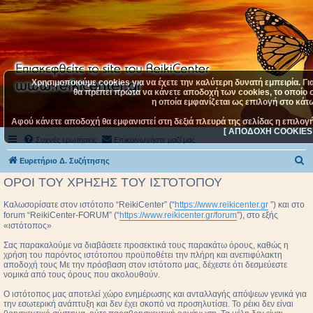
Χρησιμοποιούμε cookies για να έχετε την καλύτερη δυνατή εμπειρία. Γι
θα πρέπει πρώτα να κάνετε αποδοχή των cookies, το οποίο σ
η οποία εμφανίζεται ως επιλογή στο κάτω
Αφού κάνετε αποδοχή θα εμφανιστεί στη δεξιά πλευρά της σελίδας η επιλογ
[ ΑΠΟΔΟΧΗ COOKIES 
Συχνές ερωτήσεις
Επικοινωνήστε μαζί μας
Α
Ευρετήριο Δ. Συζήτησης
ν
ΟΡΟΙ ΤΟΥ ΧΡΗΣΗΣ ΤΟΥ ΙΣΤΌΤΟΠΟΥ
α
Καλωσορίσατε στον ιστότοπο “ReikiCenter” (“
https://www.reikicenter.gr
”) και στο
ζ
forum “ReikiCenter-FORUM” (“
https://www.reikicenter.gr/forum
”), στο εξής
«ιστότοπος»
ή
τ
Σας παρακαλούμε να διαβάσετε προσεκτικά τους παρακάτω όρους, καθώς η
χρήση του παρόντος ιστότοπου προϋποθέτει την πλήρη και ανεπιφύλακτη
η
αποδοχή τους Με την πρόσβαση στον ιστότοπο μας, δέχεστε ότι δεσμεύεστε
νομικά από τους όρους που ακολουθούν.
σ
Ο ιστότοπος μας αποτελεί χώρο ενημέρωσης και ανταλλαγής απόψεων γενικά για
η
την εσωτερική ανάπτυξη και δεν έχει σκοπό να προσηλυτίσει. To ρέικι δεν είναι