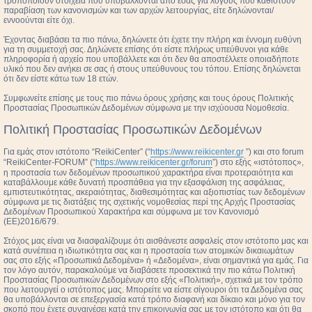
τροποποιούν στοιχεία που υποβάλλονται από εσάς για λόγους που καθιστούν
παραβίαση των κανονισμών και των αρχών λειτουργίας, είτε δηλώνονται/
εννοούνται είτε όχι.
Έχοντας διαβάσει τα πιο πάνω, δηλώνετε ότι έχετε την πλήρη και έννομη ευθύνη
για τη συμμετοχή σας. Δηλώνετε επίσης ότι είστε πλήρως υπεύθυνοι για κάθε
πληροφορία ή αρχείο που υποβάλλετε και ότι δεν θα αποστέλλετε οποιαδήποτε
υλικό που δεν ανήκει σε σας ή στους υπεύθυνους του τόπου. Επίσης δηλώνεται
ότι δεν είστε κάτω των 18 ετών.
Συμφωνείτε επίσης με τους πιο πάνω όρους χρήσης και τους όρους Πολιτικής
Προστασίας Προσωπικών Δεδομένων σύμφωνα με την ισχύουσα Νομοθεσία.
Πολιτική Προστασίας Προσωπικών Δεδομένων
Για εμάς στον ιστότοπο “ReikiCenter” (“
https://www.reikicenter.gr
”) και στο forum
“ReikiCenter-FORUM” (“
https://www.reikicenter.gr/forum
”) στο εξής «ιστότοπος»,
η προστασία των δεδομένων προσωπικού χαρακτήρα είναι προτεραιότητα και
καταβάλλουμε κάθε δυνατή προσπάθεια για την εξασφάλιση της ασφάλειας,
εμπιστευτικότητας, ακεραιότητας, διαθεσιμότητας και αξιοπιστίας των δεδομένων
σύμφωνα με τις διατάξεις της σχετικής νομοθεσίας περί της Αρχής Προστασίας
Δεδομένων Προσωπικού Χαρακτήρα και σύμφωνα με τον Κανονισμό
(ΕΕ)2016/679.
Στόχος μας είναι να διασφαλίζουμε ότι αισθάνεστε ασφαλείς στον ιστότοπο μας και
κατά συνέπεια η ιδιωτικότητα σας και η προστασία των ατομικών δικαιωμάτων
σας στο εξής «Προσωπικά Δεδομένα» ή «Δεδομένα», είναι σημαντικά για εμάς. Για
τον λόγο αυτόν, παρακαλούμε να διαβάσετε προσεκτικά την πιο κάτω Πολιτική
Προστασίας Προσωπικών Δεδομένων στο εξής «Πολιτική», σχετικά με τον τρόπο
που λειτουργεί ο ιστότοπος μας. Μπορείτε να είστε σίγουροι ότι τα Δεδομένα σας
θα υποβάλλονται σε επεξεργασία κατά τρόπο διαφανή και δίκαιο και μόνο για τον
σκοπό που έχετε συναινέσει κατά την επικοινωνία σας με τον ιστότοπο και ότι θα