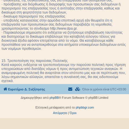
· ανάκλησης της συγκατάθεσής σας για επεξεργασία των δεδομένων σας.
· πρόσβασης και διόρθωσης ή διαγραφής των προσωπικών σας δεδομένων ή
περιορισμού της επεξεργασίας τους ή αντίταξης στην επεξεργασία, καθώς και
δικαίωμα στη φορητότητα των δεδομένων,
· δικαίωμα περιορισμού της επεξεργασίας
· υποβολής καταγγελίας στην αρμόδια εποπτική αρχή εάν θεωρείτε ότι η
επεξεργασία των προσωπικών σας δεδομένων παραβιάζει τη νομοθεσία,
χρησιμοποιώντας το σύνδεσμο http://www.dpa.gr.
· Παρακαλούμε σημειώστε ότι ενδέχεται να ζητήσουμε επιβεβαίωση ταυτότητας
και διατηρούμε το δικαίωμα επιβάλουμε την καταβολή εύλογου τέλους για
διοικητικά έξοδα εφόσον επιτρέπεται από το νόμο. Θα καταβάλουμε κάθε
προσπάθεια για να ανταποκριθούμε στα αιτήματα υποκειμένων δεδομένων εντός
των νομίμων προθεσμιών.
15. Τροποποίηση της παρούσας Πολιτικής
Κατά καιρούς ενδέχεται να τροποποιήσουμε την παρούσα πολιτική προς τήρηση
υποχρεώσεων από διατάξεις νόμων ή προς αντιμετώπιση τεχνικών αναγκών. Η
αναμορφωμένη πολιτική θα αναρτάται στον ιστότοπο μας και σε περίπτωση που,
λόγω σημαντικών αλλαγών, απαιτείται η συναίνεσή σας, θα σας ειδοποιούμε
σχετικά.
Ευρετήριο Δ. Συζήτησης
Όλοι οι χρόνοι είναι
UTC+03:00
Δημιουργήθηκε από
phpBB
® Forum Software © phpBB Limited
Ελληνική μετάφραση από το
phpbbgr.com
Απόρρητο
|
Όροι