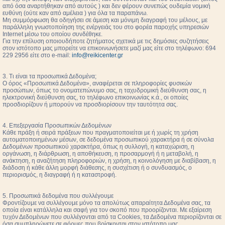
από όσα αναρτήθηκαν από αυτούς ) και δεν φέρουν συνεπώς ουδεμία νομική
ευθύνη (ούτε καν από αμέλεια ) για όλα τα παραπάνω.
Μη συμμόρφωση θα οδηγήσει σε άμεση και μόνιμη διαγραφή του μέλους, με
παράλληλη γνωστοποίηση της ενέργειάς του στο φορέα παροχής υπηρεσιών
Internet μέσω του οποίου συνδέθηκε.
Για την επίλυση οποιουδήποτε ζητήματος σχετικά με τις δημόσιες συζητήσεις
στον ιστότοπο μας μπορείτε να επικοινωνήσετε μαζί μας είτε στο τηλέφωνο: 694
229 2956 είτε στο e-mail:
info@reikicenter.gr
3. Τι είναι τα προσωπικά Δεδομένα;
Ο όρος «Προσωπικά Δεδομένα», αναφέρεται σε πληροφορίες φυσικών
προσώπων, όπως το ονοματεπώνυμο σας, η ταχυδρομική διεύθυνση σας, η
ηλεκτρονική διεύθυνση σας, το τηλέφωνο επικοινωνίας κ.ά., οι οποίες
προσδιορίζουν ή μπορούν να προσδιορίσουν την ταυτότητα σας.
4. Επεξεργασία Προσωπικών Δεδομένων
Κάθε πράξη ή σειρά πράξεων που πραγματοποιείται με ή χωρίς τη χρήση
αυτοματοποιημένων μέσων, σε δεδομένα προσωπικού χαρακτήρα ή σε σύνολα
Δεδομένων προσωπικού χαρακτήρα, όπως η συλλογή, η καταχώριση, η
οργάνωση, η διάρθρωση, η αποθήκευση, η προσαρμογή ή η μεταβολή, η
ανάκτηση, η αναζήτηση πληροφοριών, η χρήση, η κοινολόγηση με διαβίβαση, η
διάδοση ή κάθε άλλη μορφή διάθεσης, η συσχέτιση ή ο συνδυασμός, ο
περιορισμός, η διαγραφή ή η καταστροφή.
5. Προσωπικά δεδομένα που συλλέγουμε
Φροντίζουμε να συλλέγουμε μόνο τα απολύτως απαραίτητα Δεδομένα σας, τα
οποία είναι κατάλληλα και σαφή για τον σκοπό που προορίζονται. Με εξαίρεση
τυχόν Δεδομένων που συλλέγονται από τα Cookies, τα Δεδομένα περιορίζονται σε
όσα συμπληρώνετε σε φόρμες που βρίσκονται στον ιστότοπο μας.