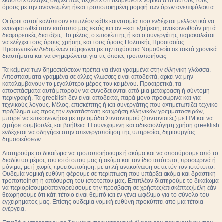
εκάστοτε αλλαγές δείχνει πως δέχεστε ότι δεσμεύεστε νομικά από αυτούς τους
όρους με την ανανεωμένη ή/και τροποποιημένη μορφή των όρων ανεπιφύλακτα.
Οι όροι αυτοί καλύπτουν επιπλέον κάθε καινοτομία που ενδέχεται μελλοντικά να
ενσωματωθεί στον ιστότοπο μας εκτός και αν –κατ εξαίρεση, ανακοινωθούν ρητά
διαφορετικές διατάξεις. Το μέλος, ο επισκέπτης ή και ο συνεργάτης παρακαλείται
να ελέγχει τους όρους χρήσης και τους όρους Πολιτικής Προστασίας
Προσωπικών Δεδομένων σύμφωνα με την ισχύουσα Νομοθεσία σε τακτά χρονικά
διαστήματα και να ενημερώνεται για τις όποιες τροποποιήσεις.
Τα κείμενα των δημοσιεύσεων πρέπει να είναι γραμμένα στην ελληνική γλώσσα.
Αποσπάσματα γραμμένα σε άλλες γλώσσες είναι αποδεκτά, αρκεί να μην
καταλαμβάνουν το μεγαλύτερο μέρος του κειμένου. Προαιρετικά, τα
αποσπάσματα αυτά μπορούν να συνοδεύονται από μία μετάφραση ή σύντομη
περιγραφή. Τα greeklish δεν είναι αποδεκτά, παρά μόνο προσωρινά και για
τεχνικούς λόγους. Μέλος, επισκέπτης ή και συνεργάτης που αντιμετωπίζει τεχνικό
πρόβλημα ως προς την εγκατάσταση και χρήση ελληνικών γραμματοσειρών,
μπορεί να επικοινωνήσει με την ομάδα Συντονισμού (Συντονιστές) με ΠΜ και να
ζητήσει συμβουλές και βοήθεια. Η συνεχόμενη και αδικαιολόγητη χρήση greeklish
ενδέχεται να οδηγήσει στην απενεργοποίηση της υπηρεσίας δημιουργίας
δημοσιεύσεων.
Διατηρούμε το δικαίωμα να τροποποιήσουμε ή ακόμα και να αποσύρουμε από το
διαδίκτυο μέρος του ιστότοπου μας ή ακόμα και τον ίδιο ιστότοπο, προσωρινά ή
μόνιμα, με ή χωρίς προειδοποίηση, με απλή ανακοίνωση σε αυτόν τον ιστότοπο.
Ουδεμία νομική ευθύνη φέρουμε σε περίπτωση που υπάρξει ακόμα και δραστική
τροποποίηση ή απόσυρση του ιστότοπου μας. Επιπλέον διατηρούμε το δικαίωμα
να περιορίσουμε/απαγορεύσουμε την πρόσβαση σε χρήστες/επισκέπτες/μέλη εάν
θεωρήσουμε ότι κάτι τέτοιο είναι θεμιτό και εν γένει ωφέλιμο για το σύνολο του
εγχειρήματός μας. Επίσης ουδεμία νομική ευθύνη προκύπτει από μια τέτοια
ενέργεια.