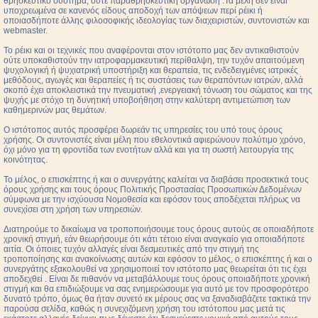
θρησκευτικό σύστημα, ούτε παραθρησκευτική οργάνωση .Τα μέλη δεν είναι
υποχρεωμένα σε κανενός είδους αποδοχή των απόψεων περί ρέικι ή
οποιασδήποτε άλλης φιλοσοφικής ιδεολογίας των διαχειριστών, συντονιστών και
webmaster.
Το ρέικι και οι τεχνικές που αναφέρονται στον ιστότοπο μας δεν αντικαθιστούν
ούτε υποκαθιστούν την ιατροφαρμακευτική περίθαλψη, την τυχόν απαιτούμενη
ψυχολογική ή ψυχιατρική υποστήριξη και θεραπεία, τις ενδεδειγμένες ιατρικές
μεθόδους, αγωγές και θεραπείες ή τις συστάσεις των θεραπόντων ιατρών, αλλά
σκοπό έχει αποκλειστικά την πνευματική ,ενεργειακή τόνωση του σώματος και της
ψυχής με στόχο τη δυνητική υποβοήθηση στην καλύτερη αντιμετώπιση των
καθημερινών μας θεμάτων.
Ο ιστότοπος αυτός προσφέρει δωρεάν τις υπηρεσίες του υπό τους όρους
χρήσης. Οι συντονιστές είναι μέλη που εθελοντικά αφιερώνουν πολύτιμο χρόνο,
όχι μόνο για τη φροντίδα των ενοτήτων αλλά και για τη σωστή λειτουργία της
κοινότητας.
Το μέλος, ο επισκέπτης ή και ο συνεργάτης καλείται να διαβάσει προσεκτικά τους
όρους χρήσης και τους όρους Πολιτικής Προστασίας Προσωπικών Δεδομένων
σύμφωνα με την ισχύουσα Νομοθεσία και εφόσον τους αποδέχεται πλήρως να
συνεχίσει στη χρήση των υπηρεσιών.
Διατηρούμε το δικαίωμα να τροποποιήσουμε τους όρους αυτούς σε οποιαδήποτε
χρονική στιγμή, εάν θεωρήσουμε ότι κάτι τέτοιο είναι αναγκαίο για οποιαδήποτε
αιτία. Οι όποιες τυχόν αλλαγές είναι δεσμευτικές από την στιγμή της
τροποποίησης και ανακοίνωσης αυτών και εφόσον το μέλος, ο επισκέπτης ή και ο
συνεργάτης εξακολουθεί να χρησιμοποιεί τον ιστότοπο μας θεωρείται ότι τις έχει
αποδεχθεί . Είναι δε πιθανόν να μεταβάλλουμε τους όρους οποιαδήποτε χρονική
στιγμή και θα επιδιώξουμε να σας ενημερώσουμε για αυτό με τον προσφορότερο
δυνατό τρόπο, όμως θα ήταν συνετό εκ μέρους σας να ξαναδιαβάζετε τακτικά την
παρούσα σελίδα, καθώς η συνεχιζόμενη χρήση του ιστότοπου μας μετά τις