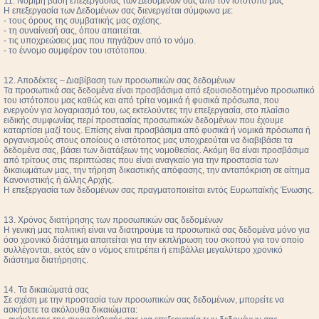
11. Νόμιμη βάση επεξεργασίας των Δεδομένων σας από τον ιστότοπο μας
Η επεξεργασία των Δεδομένων σας διενεργείται σύμφωνα με:
- τους όρους της συμβατικής μας σχέσης.
- τη συναίνεσή σας, όπου απαιτείται.
- τις υποχρεώσεις μας που πηγάζουν από το νόμο.
- το έννομο συμφέρον του ιστότοπου.
12. Αποδέκτες – Διαβίβαση των προσωπικών σας δεδομένων
Τα προσωπικά σας δεδομένα είναι προσβάσιμα από εξουσιοδοτημένο προσωπικό
του ιστότοπου μας καθώς και από τρίτα νομικά ή φυσικά πρόσωπα, που
ενεργούν για λογαριασμό του, ως εκτελούντες την επεξεργασία, στο πλαίσιο
ειδικής συμφωνίας περί προστασίας προσωπικών δεδομένων που έχουμε
καταρτίσει μαζί τους. Επίσης είναι προσβάσιμα από φυσικά ή νομικά πρόσωπα ή
οργανισμούς στους οποίους ο ιστότοπος μας υποχρεούται να διαβιβάσει τα
δεδομένα σας, βάσει των διατάξεων της νομοθεσίας. Ακόμη θα είναι προσβάσιμα
από τρίτους στις περιπτώσεις που είναι αναγκαίο για την προστασία των
δικαιωμάτων μας, την τήρηση δικαστικής απόφασης, την ανταπόκριση σε αίτημα
Κανονιστικής ή άλλης Αρχής.
Η επεξεργασία των δεδομένων σας πραγματοποιείται εντός Ευρωπαϊκής Ένωσης.
13. Χρόνος διατήρησης των προσωπικών σας δεδομένων
Η γενική μας πολιτική είναι να διατηρούμε τα προσωπικά σας δεδομένα μόνο για
όσο χρονικό διάστημα απαιτείται για την εκπλήρωση του σκοπού για τον οποίο
συλλέγονται, εκτός εάν ο νόμος επιτρέπει ή επιβάλλει μεγαλύτερο χρονικό
διάστημα διατήρησης.
14. Τα δικαιώματά σας
Σε σχέση με την προστασία των προσωπικών σας δεδομένων, μπορείτε να
ασκήσετε τα ακόλουθα δικαιώματα: