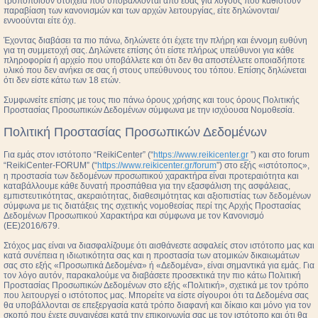
τροποποιούν στοιχεία που υποβάλλονται από εσάς για λόγους που καθιστούν
παραβίαση των κανονισμών και των αρχών λειτουργίας, είτε δηλώνονται/
εννοούνται είτε όχι.
Έχοντας διαβάσει τα πιο πάνω, δηλώνετε ότι έχετε την πλήρη και έννομη ευθύνη
για τη συμμετοχή σας. Δηλώνετε επίσης ότι είστε πλήρως υπεύθυνοι για κάθε
πληροφορία ή αρχείο που υποβάλλετε και ότι δεν θα αποστέλλετε οποιαδήποτε
υλικό που δεν ανήκει σε σας ή στους υπεύθυνους του τόπου. Επίσης δηλώνεται
ότι δεν είστε κάτω των 18 ετών.
Συμφωνείτε επίσης με τους πιο πάνω όρους χρήσης και τους όρους Πολιτικής
Προστασίας Προσωπικών Δεδομένων σύμφωνα με την ισχύουσα Νομοθεσία.
Πολιτική Προστασίας Προσωπικών Δεδομένων
Για εμάς στον ιστότοπο “ReikiCenter” (“
https://www.reikicenter.gr
”) και στο forum
“ReikiCenter-FORUM” (“
https://www.reikicenter.gr/forum
”) στο εξής «ιστότοπος»,
η προστασία των δεδομένων προσωπικού χαρακτήρα είναι προτεραιότητα και
καταβάλλουμε κάθε δυνατή προσπάθεια για την εξασφάλιση της ασφάλειας,
εμπιστευτικότητας, ακεραιότητας, διαθεσιμότητας και αξιοπιστίας των δεδομένων
σύμφωνα με τις διατάξεις της σχετικής νομοθεσίας περί της Αρχής Προστασίας
Δεδομένων Προσωπικού Χαρακτήρα και σύμφωνα με τον Κανονισμό
(ΕΕ)2016/679.
Στόχος μας είναι να διασφαλίζουμε ότι αισθάνεστε ασφαλείς στον ιστότοπο μας και
κατά συνέπεια η ιδιωτικότητα σας και η προστασία των ατομικών δικαιωμάτων
σας στο εξής «Προσωπικά Δεδομένα» ή «Δεδομένα», είναι σημαντικά για εμάς. Για
τον λόγο αυτόν, παρακαλούμε να διαβάσετε προσεκτικά την πιο κάτω Πολιτική
Προστασίας Προσωπικών Δεδομένων στο εξής «Πολιτική», σχετικά με τον τρόπο
που λειτουργεί ο ιστότοπος μας. Μπορείτε να είστε σίγουροι ότι τα Δεδομένα σας
θα υποβάλλονται σε επεξεργασία κατά τρόπο διαφανή και δίκαιο και μόνο για τον
σκοπό που έχετε συναινέσει κατά την επικοινωνία σας με τον ιστότοπο και ότι θα