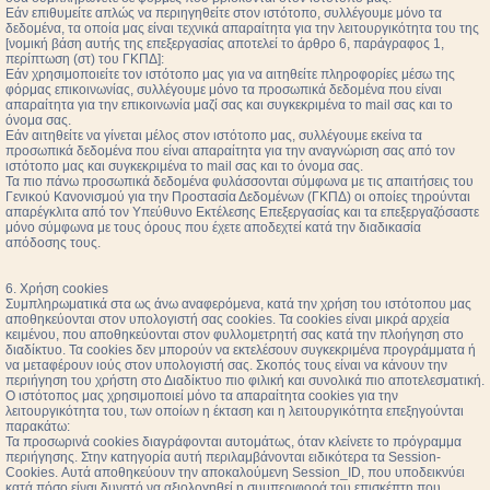
Εάν επιθυμείτε απλώς να περιηγηθείτε στον ιστότοπο, συλλέγουμε μόνο τα
δεδομένα, τα οποία μας είναι τεχνικά απαραίτητα για την λειτουργικότητα του της
[νομική βάση αυτής της επεξεργασίας αποτελεί το άρθρο 6, παράγραφος 1,
περίπτωση (στ) του ΓΚΠΔ]:
Εάν χρησιμοποιείτε τον ιστότοπο μας για να αιτηθείτε πληροφορίες μέσω της
φόρμας επικοινωνίας, συλλέγουμε μόνο τα προσωπικά δεδομένα που είναι
απαραίτητα για την επικοινωνία μαζί σας και συγκεκριμένα το mail σας και το
όνομα σας.
Εάν αιτηθείτε να γίνεται μέλος στον ιστότοπο μας, συλλέγουμε εκείνα τα
προσωπικά δεδομένα που είναι απαραίτητα για την αναγνώριση σας από τον
ιστότοπο μας και συγκεκριμένα το mail σας και το όνομα σας.
Τα πιο πάνω προσωπικά δεδομένα φυλάσσονται σύμφωνα με τις απαιτήσεις του
Γενικού Κανονισμού για την Προστασία Δεδομένων (ΓΚΠΔ) οι οποίες τηρούνται
απαρέγκλιτα από τον Υπεύθυνο Εκτέλεσης Επεξεργασίας και τα επεξεργαζόσαστε
μόνο σύμφωνα με τους όρους που έχετε αποδεχτεί κατά την διαδικασία
απόδοσης τους.
6. Χρήση cookies
Συμπληρωματικά στα ως άνω αναφερόμενα, κατά την χρήση του ιστότοπου μας
αποθηκεύονται στον υπολογιστή σας cookies. Τα cookies είναι μικρά αρχεία
κειμένου, που αποθηκεύονται στον φυλλομετρητή σας κατά την πλοήγηση στο
διαδίκτυο. Τα cookies δεν μπορούν να εκτελέσουν συγκεκριμένα προγράμματα ή
να μεταφέρουν ιούς στον υπολογιστή σας. Σκοπός τους είναι να κάνουν την
περιήγηση του χρήστη στο Διαδίκτυο πιο φιλική και συνολικά πιο αποτελεσματική.
Ο ιστότοπος μας χρησιμοποιεί μόνο τα απαραίτητα cookies για την
λειτουργικότητα του, των οποίων η έκταση και η λειτουργικότητα επεξηγούνται
παρακάτω:
Τα προσωρινά cookies διαγράφονται αυτομάτως, όταν κλείνετε το πρόγραμμα
περιήγησης. Στην κατηγορία αυτή περιλαμβάνονται ειδικότερα τα Session-
Cookies. Αυτά αποθηκεύουν την αποκαλούμενη Session_ID, που υποδεικνύει
κατά πόσο είναι δυνατό να αξιολογηθεί η συμπεριφορά του επισκέπτη που