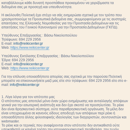
καταβάλλουμε κάθε δυνατή προσπάθεια προκειμένου να χειριζόμαστε τα
δεδομένα σας με προσοχή και υπευθυνότητα.
Η ακόλουθη Πολιτική έχει στόχο να σάς ενημερώσει σχετικά με τον τρόπο που
χρησιμοποιούμε τα Προσωπικά Δεδομένα σας, συμμορφούμενοι με τις αυστηρές
απαιτήσεις της Ελληνικής Νομοθεσίας για την Προστασία Δεδομένων και τις
απαιτήσεις του Γενικού Κανονισμού για την Προστασία Δεδομένων (ΓΚΠΔ).
Υπεύθυνος Επεξεργασίας : Βάσω Νικολοπούλου
Τηλέφωνο: 694 229 2956
E-mail:
info@reikicenter.gr
Web:
https://www.reikicenter.gr
Υπεύθυνος Εκτέλεσης Επεξεργασίας : Βάσω Νικολοπούλου
Έδρα: 694 229 2956
E-mail:
info@reikicenter.gr
Web:
https://www.reikicenter.gr
Για την επίλυση οποιασδήποτε απορίας σας σχετικά με την παρούσα Πολιτική
μπορείτε να επικοινωνήσετε μαζί μας είτε στο τηλέφωνο: 694 229 2956 είτε στο e-
mail:
info@reikicenter.gr
1. Λίγα λόγια για τον ιστότοπο μας
Ο ιστότοπος μας αποτελεί μόνο έναν χώρο ενημέρωσης και ανταλλαγής απόψεων
γενικά για την εσωτερική ανάπτυξη και δεν έχει σκοπό να προσηλυτίσει. To ρέικι
δεν είναι θρησκευτικό σύστημα, ούτε παραθρησκευτική οργάνωση. Τα μέλη δεν
είναι υποχρεωμένα σε κανενός είδους αποδοχή των απόψεων περί ρέικι ή
οποιασδήποτε άλλης φιλοσοφικής ιδεολογίας των διαχειριστών, συντονιστών και
webmaster.
Το ρέικι και οι τεχνικές που αναφέρονται στον ιστότοπο δεν αντικαθιστά ούτε
υποκαθιστά με κανένα τρόπο την ιατροφαρμακευτική περίθαλψη, την τυχόν