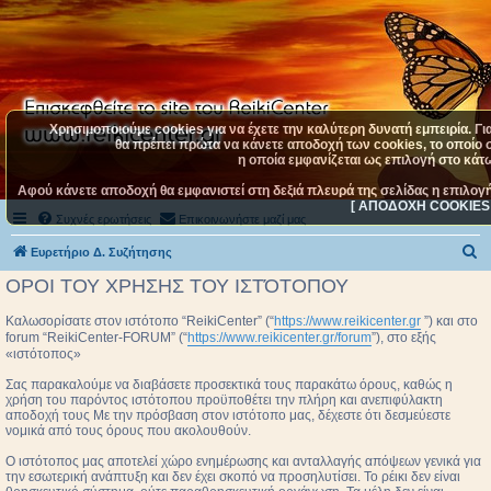
Χρησιμοποιούμε cookies για να έχετε την καλύτερη δυνατή εμπειρία. Γι
θα πρέπει πρώτα να κάνετε αποδοχή των cookies, το οποίο σ
η οποία εμφανίζεται ως επιλογή στο κάτω
Αφού κάνετε αποδοχή θα εμφανιστεί στη δεξιά πλευρά της σελίδας η επιλογ
[ ΑΠΟΔΟΧΗ COOKIES 
Συχνές ερωτήσεις
Επικοινωνήστε μαζί μας
Α
Ευρετήριο Δ. Συζήτησης
ν
ΟΡΟΙ ΤΟΥ ΧΡΗΣΗΣ ΤΟΥ ΙΣΤΌΤΟΠΟΥ
α
Καλωσορίσατε στον ιστότοπο “ReikiCenter” (“
https://www.reikicenter.gr
”) και στο
ζ
forum “ReikiCenter-FORUM” (“
https://www.reikicenter.gr/forum
”), στο εξής
«ιστότοπος»
ή
τ
Σας παρακαλούμε να διαβάσετε προσεκτικά τους παρακάτω όρους, καθώς η
χρήση του παρόντος ιστότοπου προϋποθέτει την πλήρη και ανεπιφύλακτη
η
αποδοχή τους Με την πρόσβαση στον ιστότοπο μας, δέχεστε ότι δεσμεύεστε
νομικά από τους όρους που ακολουθούν.
σ
Ο ιστότοπος μας αποτελεί χώρο ενημέρωσης και ανταλλαγής απόψεων γενικά για
η
την εσωτερική ανάπτυξη και δεν έχει σκοπό να προσηλυτίσει. To ρέικι δεν είναι