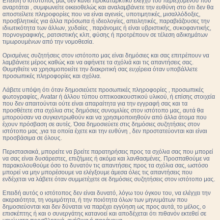
Επειδή ο ιστότοπος μας δεν κάνει προκαταρκτικό έλεγχο του περιεχομένου που
αναρτάται , συμφωνείτε οικειοθελώς και αναλαμβάνετε την ευθύνη στο ότι δεν θα
αποστείλετε πληροφορίες που να είναι αγενείς, υποτιμητικές, μισαλλόδοξες,
προσβλητικές για άλλα πρόσωπα ή ιδεολογίες, απειλητικές, παραβιάζουσες την
ιδιωτικότητα των άλλων, χυδαίες , παράνομες ή είναι υβριστικής, συκοφαντικής,
πορνογραφικής, ρατσιστικής κλπ, φύσης ή προτρέπουν σε τέλεση αδικημάτων
τιμωρουμένων από την νομοθεσία.
Ορισμένες συζητήσεις στον ιστότοπο μας είναι δημόσιες και σας επιτρέπουν να
λαμβάνετε μέρος καθώς και να αφήνετε τα σχόλιά και τις απαντήσεις σας.
Θυμηθείτε να χρησιμοποιείτε την διακριτική σας ευχέρεια όταν υποβάλλετε
προσωπικές πληροφορίες και σχόλια.
Λάβετε υπόψη ότι όταν δημοσιεύετε προσωπικές πληροφορίες , προσωπικές
φωτογραφίες, Avatar ή άλλου τύπου οπτικοακουστικού υλικού, ή επίσης στοιχεία
που δεν απαιτούνται ούτε είναι απαραίτητα για την εγγραφή σας και τα
προσθέτετε στα σχόλια στις δημόσιες συνομιλίες στον ιστότοπο μας, αυτά θα
μπορούσαν να συγκεντρωθούν και να χρησιμοποιηθούν από άλλα άτομα που
έχουν πρόσβαση σε αυτές. Όσα δημοσιεύετε στις δημόσιες συζητήσεις στον
ιστότοπο μας ,για τα οποία έχετε και την ευθύνη , δεν προστατεύονται και είναι
προσβάσιμα σε όλους.
Περιστασιακά, μπορείτε να βρείτε παρατηρήσεις προς τα σχόλια σας που μπορεί
να σας είναι δυσάρεστες, επιζήμιες ή ακόμα και λανθασμένες. Προσπαθούμε να
παρακολουθούμε όσο το δυνατόν τις απαντήσεις προς τα σχόλια σας, ωστόσο
μπορεί να μην μπορέσουμε να ελέγξουμε άμεσα όλες τις απαντήσεις που
ενδέχεται να λάβετε όταν συμμετέχετε σε δημόσιες συζητήσεις στον ιστότοπο μας.
Επειδή αυτός ο ιστότοπος δεν είναι δυνατό, λόγω του όγκου του, να ελέγχει την
ακεραιότητα, τη νομιμότητα, ή την ποιότητα όλων των μηνυμάτων που
δημοσιεύονται και δεν δύναται να παρέχει εγγύηση ως προς αυτά, το μέλος, ο
επισκέπτης ή και ο συνεργάτης κατανοεί και αποδέχεται ότι πιθανόν εκτεθεί σε