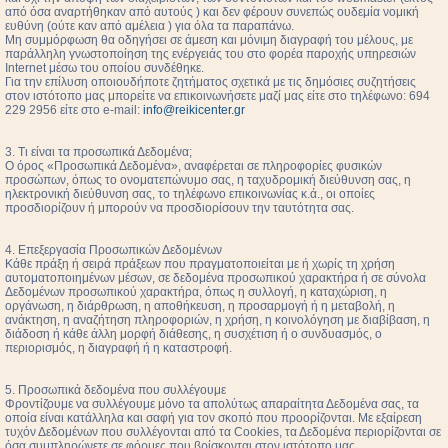
από όσα αναρτήθηκαν από αυτούς ) και δεν φέρουν συνεπώς ουδεμία νομική
ευθύνη (ούτε καν από αμέλεια ) για όλα τα παραπάνω.
Μη συμμόρφωση θα οδηγήσει σε άμεση και μόνιμη διαγραφή του μέλους, με
παράλληλη γνωστοποίηση της ενέργειάς του στο φορέα παροχής υπηρεσιών
Internet μέσω του οποίου συνδέθηκε.
Για την επίλυση οποιουδήποτε ζητήματος σχετικά με τις δημόσιες συζητήσεις
στον ιστότοπο μας μπορείτε να επικοινωνήσετε μαζί μας είτε στο τηλέφωνο: 694
229 2956 είτε στο e-mail:
info@reikicenter.gr
3. Τι είναι τα προσωπικά Δεδομένα;
Ο όρος «Προσωπικά Δεδομένα», αναφέρεται σε πληροφορίες φυσικών
προσώπων, όπως το ονοματεπώνυμο σας, η ταχυδρομική διεύθυνση σας, η
ηλεκτρονική διεύθυνση σας, το τηλέφωνο επικοινωνίας κ.ά., οι οποίες
προσδιορίζουν ή μπορούν να προσδιορίσουν την ταυτότητα σας.
4. Επεξεργασία Προσωπικών Δεδομένων
Κάθε πράξη ή σειρά πράξεων που πραγματοποιείται με ή χωρίς τη χρήση
αυτοματοποιημένων μέσων, σε δεδομένα προσωπικού χαρακτήρα ή σε σύνολα
Δεδομένων προσωπικού χαρακτήρα, όπως η συλλογή, η καταχώριση, η
οργάνωση, η διάρθρωση, η αποθήκευση, η προσαρμογή ή η μεταβολή, η
ανάκτηση, η αναζήτηση πληροφοριών, η χρήση, η κοινολόγηση με διαβίβαση, η
διάδοση ή κάθε άλλη μορφή διάθεσης, η συσχέτιση ή ο συνδυασμός, ο
περιορισμός, η διαγραφή ή η καταστροφή.
5. Προσωπικά δεδομένα που συλλέγουμε
Φροντίζουμε να συλλέγουμε μόνο τα απολύτως απαραίτητα Δεδομένα σας, τα
οποία είναι κατάλληλα και σαφή για τον σκοπό που προορίζονται. Με εξαίρεση
τυχόν Δεδομένων που συλλέγονται από τα Cookies, τα Δεδομένα περιορίζονται σε
όσα συμπληρώνετε σε φόρμες που βρίσκονται στον ιστότοπο μας.