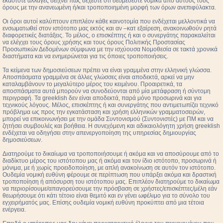
εκάστοτε αλλαγές δείχνει πως δέχεστε ότι δεσμεύεστε νομικά από αυτούς τους
όρους με την ανανεωμένη ή/και τροποποιημένη μορφή των όρων ανεπιφύλακτα.
Οι όροι αυτοί καλύπτουν επιπλέον κάθε καινοτομία που ενδέχεται μελλοντικά να
ενσωματωθεί στον ιστότοπο μας εκτός και αν –κατ εξαίρεση, ανακοινωθούν ρητά
διαφορετικές διατάξεις. Το μέλος, ο επισκέπτης ή και ο συνεργάτης παρακαλείται
να ελέγχει τους όρους χρήσης και τους όρους Πολιτικής Προστασίας
Προσωπικών Δεδομένων σύμφωνα με την ισχύουσα Νομοθεσία σε τακτά χρονικά
διαστήματα και να ενημερώνεται για τις όποιες τροποποιήσεις.
Τα κείμενα των δημοσιεύσεων πρέπει να είναι γραμμένα στην ελληνική γλώσσα.
Αποσπάσματα γραμμένα σε άλλες γλώσσες είναι αποδεκτά, αρκεί να μην
καταλαμβάνουν το μεγαλύτερο μέρος του κειμένου. Προαιρετικά, τα
αποσπάσματα αυτά μπορούν να συνοδεύονται από μία μετάφραση ή σύντομη
περιγραφή. Τα greeklish δεν είναι αποδεκτά, παρά μόνο προσωρινά και για
τεχνικούς λόγους. Μέλος, επισκέπτης ή και συνεργάτης που αντιμετωπίζει τεχνικό
πρόβλημα ως προς την εγκατάσταση και χρήση ελληνικών γραμματοσειρών,
μπορεί να επικοινωνήσει με την ομάδα Συντονισμού (Συντονιστές) με ΠΜ και να
ζητήσει συμβουλές και βοήθεια. Η συνεχόμενη και αδικαιολόγητη χρήση greeklish
ενδέχεται να οδηγήσει στην απενεργοποίηση της υπηρεσίας δημιουργίας
δημοσιεύσεων.
Διατηρούμε το δικαίωμα να τροποποιήσουμε ή ακόμα και να αποσύρουμε από το
διαδίκτυο μέρος του ιστότοπου μας ή ακόμα και τον ίδιο ιστότοπο, προσωρινά ή
μόνιμα, με ή χωρίς προειδοποίηση, με απλή ανακοίνωση σε αυτόν τον ιστότοπο.
Ουδεμία νομική ευθύνη φέρουμε σε περίπτωση που υπάρξει ακόμα και δραστική
τροποποίηση ή απόσυρση του ιστότοπου μας. Επιπλέον διατηρούμε το δικαίωμα
να περιορίσουμε/απαγορεύσουμε την πρόσβαση σε χρήστες/επισκέπτες/μέλη εάν
θεωρήσουμε ότι κάτι τέτοιο είναι θεμιτό και εν γένει ωφέλιμο για το σύνολο του
εγχειρήματός μας. Επίσης ουδεμία νομική ευθύνη προκύπτει από μια τέτοια
ενέργεια.