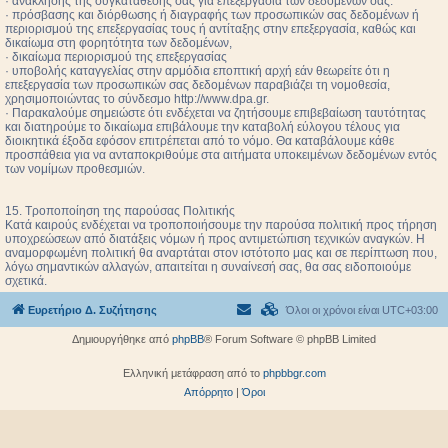
· ανάκλησης της συγκατάθεσής σας για επεξεργασία των δεδομένων σας.
· πρόσβασης και διόρθωσης ή διαγραφής των προσωπικών σας δεδομένων ή
περιορισμού της επεξεργασίας τους ή αντίταξης στην επεξεργασία, καθώς και
δικαίωμα στη φορητότητα των δεδομένων,
· δικαίωμα περιορισμού της επεξεργασίας
· υποβολής καταγγελίας στην αρμόδια εποπτική αρχή εάν θεωρείτε ότι η
επεξεργασία των προσωπικών σας δεδομένων παραβιάζει τη νομοθεσία,
χρησιμοποιώντας το σύνδεσμο http://www.dpa.gr.
· Παρακαλούμε σημειώστε ότι ενδέχεται να ζητήσουμε επιβεβαίωση ταυτότητας
και διατηρούμε το δικαίωμα επιβάλουμε την καταβολή εύλογου τέλους για
διοικητικά έξοδα εφόσον επιτρέπεται από το νόμο. Θα καταβάλουμε κάθε
προσπάθεια για να ανταποκριθούμε στα αιτήματα υποκειμένων δεδομένων εντός
των νομίμων προθεσμιών.
15. Τροποποίηση της παρούσας Πολιτικής
Κατά καιρούς ενδέχεται να τροποποιήσουμε την παρούσα πολιτική προς τήρηση
υποχρεώσεων από διατάξεις νόμων ή προς αντιμετώπιση τεχνικών αναγκών. Η
αναμορφωμένη πολιτική θα αναρτάται στον ιστότοπο μας και σε περίπτωση που,
λόγω σημαντικών αλλαγών, απαιτείται η συναίνεσή σας, θα σας ειδοποιούμε
σχετικά.
Ευρετήριο Δ. Συζήτησης
Όλοι οι χρόνοι είναι
UTC+03:00
Δημιουργήθηκε από
phpBB
® Forum Software © phpBB Limited
Ελληνική μετάφραση από το
phpbbgr.com
Απόρρητο
|
Όροι