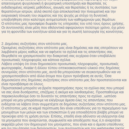
απαιτούμενη ψυχολογική ή ψυχιατρική υποστήριξη και θεραπεία, τις
ενδεδειγμένες ιατρικές μεθόδους, αγωγές και θεραπείες ή τις συστάσεις των
θεραπόντων ιατρών, αλλά σκοπό έχει αποκλειστικά την πνευματική και την
ενεργειακή τόνωση του σώματος και της ψυχής με στόχο τη δυνητική
υποβοήθηση στην καλύτερη αντιμετώπιση των καθημερινών μας θεμάτων.
Ο ιστότοπος μας προσφέρει δωρεάν τις υπηρεσίες του υπό τους όρους χρήσης.
Οι συντονιστές είναι μέλη που εθελοντικά αφιερώνουν πολύτιμο χρόνο, όχι μόνο
για τη φροντίδα των ενοτήτων αλλά και για τη σωστή λειτουργία της κοινότητας.
2. Δημόσιες συζητήσεις στον ιστότοπο μας.
Ορισμένες συζητήσεις στον ιστότοπο μας είναι δημόσιες και σας επιτρέπουν να
λαμβάνετε μέρος καθώς και να αφήνετε τα σχόλιά και τις απαντήσεις σας.
Θυμηθείτε να χρησιμοποιείτε την διακριτική σας ευχέρεια όταν υποβάλλετε
προσωπικές πληροφορίες και κάποια σχόλια.
Λάβετε υπόψη ότι όταν δημοσιεύετε προσωπικές πληροφορίες, προσωπικές
φωτογραφίες, Avatar ή άλλου τύπου οπτικοακουστικού υλικού στις δημόσιες
συνομιλίες στον ιστότοπο μας, αυτά θα μπορούσαν να συγκεντρωθούν και να
χρησιμοποιηθούν από άλλα άτομα που έχουν πρόσβαση σε αυτές. Όσα
δημοσιεύετε στις δημόσιες συζητήσεις στον ιστότοπο μας δεν προστατεύονται και
είναι προσβάσιμα σε όλους.
Περιστασιακά μπορείτε να βρείτε παρατηρήσεις προς τα σχόλια σας που μπορεί
να σας είναι δυσάρεστες, επιζήμιες ή ακόμα και λανθασμένες. Προσπαθούμε και
παρακολουθούμε όσο το δυνατόν τις απαντήσεις προς τα σχόλια , ωστόσο
μπορεί να μην μπορέσουμε να ελέγξουμε άμεσα όλες τις απαντήσεις που
ενδέχεται να λάβετε όταν συμμετέχετε σε δημόσιες συζητήσεις στον ιστότοπο μας.
Ο ιστότοπος μας σε καμιά περίπτωση δεν είναι υπεύθυνος για το περιεχόμενο των
μηνυμάτων των μελών και των επισκεπτών ή για οποιαδήποτε βλάβη μπορεί να
προκύψει από τη χρήση αυτών. Επίσης, επειδή είναι αδύνατο να ελέγχονται όλα
τα μηνύματα που αναρτώνται, συμφωνείτε και αποδέχεστε πως ό,τι αναρτάται
εκφράζει μόνο τον δημιουργό του μηνύματος, που είναι και ο άμεσα υπεύθυνος
και όχι την άποψη των διαχειριστών, των συντονιστών και του webmaster (εκτός