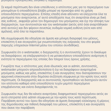
μηνύματα προσβλητικά, ανήθικα ή παράνομα.
Σε καμιά περίπτωση δεν είναι υπεύθυνος ο ιστότοπος μας για το περιεχόμενο των
μηνυμάτων ή οποιαδήποτε βλάβη μπορεί να προκύψει από τη χρήση
οποιουδήποτε περιεχομένου. Επίσης επειδή είναι αδύνατο να ελέγχονται όλα τα
μηνύματα που αναρτώνται, γι' αυτό αποδέχεστε πως ότι αναρτάται είναι με δική
σας ευθύνη , εκφράζει μόνο τον δημιουργό του μηνύματος και όχι την άποψη των
διαχειριστών, των συντονιστών και του webmaster (εκτός από όσα αναρτήθηκαν
από αυτούς) και δεν φέρουν συνεπώς ουδεμία νομική ευθύνη (ούτε καν από
αμέλεια), από όλα τα παραπάνω.
Μη συμμόρφωση θα οδηγήσει σε άμεση και μόνιμη διαγραφή του μέλους,
επισκέπτη ή και συνεργάτη (με γνωστοποίηση της ενέργειάς του στο φορέα
παροχής υπηρεσιών Internet μέσω του οποίου συνδέθηκε).
Συμφωνείτε ότι ο webmaster, ο διαχειριστής ή ο συντονιστής έχουν το δικαίωμα
να διαγράψουν, να επεξεργαστούν ή να μετακινήσουν οποιαδήποτε ανάρτηση ή
ενότητα το περιεχόμενο της οποίας δεν πληροί τους όρους χρήσης.
Γνωρίζετε πως ο ιστότοπος μας είναι ιδιωτικός και οι admin, συντονιστές,
webmaster μπορούν απροειδοποίητα ή όχι να διαγράφουν αναρτημένα
μηνύματα, καθώς και μέλη, επισκέπτες ή και συνεργάτες που διαταράσσουν την
αρμονική επικοινωνία στην δημόσια συζήτηση σύμφωνα με την κρίση τους κατά
περίπτωση. Οι διαχειριστές και οι συντονιστές προσπαθούν να διατηρούν αυτόν
τον ιστότοπο καθαρό από οποιοδήποτε τυχόν μεμπτό περιεχόμενο
επεμβαίνοντας και ενίοτε διαγράφοντάς το.
Συμφωνείτε πως δεν θα κάνετε αναρτήσεις διαφημιστικού περιεχομένου εκτός αν
αυτό επιτραπεί από admin σύμφωνα με την κρίση τους κατά περίπτωση.
Παράβαση αυτού του όρου θα οδηγήσει σε άμεση διαγραφή ολόκληρης ή μέρους
της δημοσίευσης και πιθανή διαγραφή του μέλους, επισκέπτη ή και συνεργάτη
που έκανε την παράβαση