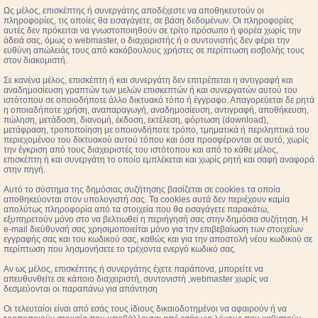
Ως μέλος, επισκέπτης ή συνεργάτης αποδέχεστε να αποθηκευτούν οι
πληροφορίες, τις οποίες θα εισαγάγετε, σε βάση δεδομένων. Οι πληροφορίες
αυτές δεν πρόκειται να γνωστοποιηθούν σε τρίτο πρόσωπο ή φορέα χωρίς την
άδειά σας, όμως ο webmaster, ο διαχειριστής ή ο συντονιστής δεν φέρει την
ευθύνη απώλειάς τους από κακόβουλους χρήστες σε περίπτωση εισβολής τους
στον διακομιστή.
Σε κανένα μέλος, επισκέπτη ή και συνεργάτη δεν επιτρέπεται η αντιγραφή και
αναδημοσίευση γραπτών των μελών επισκεπτών ή και συνεργατών αυτού του
ιστότοπου σε οποιοδήποτε άλλο δικτυακό τόπο ή έγγραφο. Απαγορεύεται δε ρητά
η οποιαδήποτε χρήση, αναπαραγωγή, αναδημοσίευση, αντιγραφή, αποθήκευση,
πώληση, μετάδοση, διανομή, έκδοση, εκτέλεση, φόρτωση (download),
μετάφραση, τροποποίηση με οποιονδήποτε τρόπο, τμηματικά ή περιληπτικά του
περιεχομένου του δικτυακού αυτού τόπου και όσα προσφέρονται σε αυτό, χωρίς
την έγκριση από τους διαχειριστές του ιστότοπου και από το κάθε μέλος,
επισκέπτη ή και συνεργάτη το οποίο εμπλέκεται και χωρίς ρητή και σαφή αναφορά
στην πηγή.
Αυτό το σύστημα της δημόσιας συζήτησης βασίζεται σε cookies τα οποία
αποθηκεύονται στον υπολογιστή σας. Τα cookies αυτά δεν περιέχουν καμία
απολύτως πληροφορία από τα στοιχεία που θα εισαγάγετε παρακάτω,
εξυπηρετούν μόνο στο να βελτιωθεί η περιήγησή σας στην δημόσια συζήτηση. Η
e-mail διεύθυνσή σας χρησιμοποιείται μόνο για την επιβεβαίωση των στοιχείων
εγγραφής σας και του κωδικού σας, καθώς και για την αποστολή νέου κωδικού σε
περίπτωση που λησμονήσετε το τρέχοντα ενεργό κωδικό σας.
Αν ως μέλος, επισκέπτης ή συνεργάτης έχετε παράπονα, μπορείτε να
απευθυνθείτε σε κάποιο διαχειριστή, συντονιστή ,webmaster χωρίς να
δεσμεύονται οι παραπάνω για απάντηση
Οι τελευταίοι είναι από εσάς τους ίδιους δικαιοδοτημένοι να αφαιρούν ή να