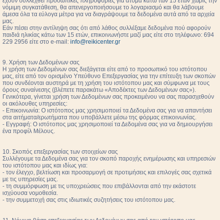
έχουν συλλεχθεί προσωπικές πληροφορίες για άτομα κάτω των 15 ετών χωρίς την
νόμιμη συγκατάθεση, θα απενεργοποιήσουμε το λογαριασμό και θα λάβουμε
άμεσα όλα τα εύλογα μέτρα για να διαγράψουμε τα δεδομένα αυτά από τα αρχεία
μας.
Εάν πέσει στην αντίληψη σας ότι από λάθος συλλέξαμε δεδομένα πού αφορούν
παιδιά ηλικίας κάτω των 15 ετών, επικοινωνήστε μαζί μας είτε στο τηλέφωνο: 694
229 2956 είτε στο e-mail:
info@reikicenter.gr
9. Χρήση των Δεδομένων σας
Η χρήση των Δεδομένων σας διεξάγεται είτε από το προσωπικό του ιστότοπου
μας, είτε από τον ορισμένο Υπεύθυνο Επεξεργασίας για την επίτευξη των σκοπών
που συνδέονται αυστηρά με τη χρήση του ιστότοπου μας και σύμφωνα με τους
όρους συναίνεσης (βλέπετε παρακάτω «Αποδέκτες των Δεδομένων σας»).
Γενικότερα, γίνεται χρήση των Δεδομένων σας προκειμένου να σας παρασχεθούν
οι ακόλουθες υπηρεσίες:
- Επικοινωνία: Ο ιστότοπος μας χρησιμοποιεί τα Δεδομένα σας για να απαντήσει
στα αιτήματα/ερωτήματα που υποβάλλετε μέσω της φόρμας επικοινωνίας.
- Εγγραφή: Ο ιστότοπος μας χρησιμοποιεί τα Δεδομένα σας για να δημιουργήσει
ένα προφίλ Μέλους.
10. Σκοπός επεξεργασίας των στοιχείων σας
Συλλέγουμε τα Δεδομένα σας για τον σκοπό παροχής ενημέρωσης και υπηρεσιών
του ιστότοπου μας και ιδίως για:
- τον έλεγχο, βελτίωση και προσαρμογή σε προτιμήσεις και επιλογές σας σχετικά
με τις υπηρεσίες μας.
- τη συμμόρφωση με τις υποχρεώσεις που επιβάλλονται από την εκάστοτε
ισχύουσα νομοθεσία.
- την συμμετοχή σας στις ιδιωτικές συζητήσεις του ιστότοπου μας.