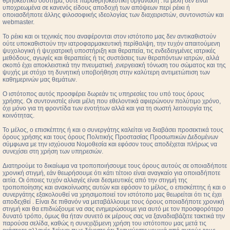
θρησκευτικό σύστημα, ούτε παραθρησκευτική οργάνωση .Τα μέλη δεν είναι
υποχρεωμένα σε κανενός είδους αποδοχή των απόψεων περί ρέικι ή
οποιασδήποτε άλλης φιλοσοφικής ιδεολογίας των διαχειριστών, συντονιστών και
webmaster.
Το ρέικι και οι τεχνικές που αναφέρονται στον ιστότοπο μας δεν αντικαθιστούν
ούτε υποκαθιστούν την ιατροφαρμακευτική περίθαλψη, την τυχόν απαιτούμενη
ψυχολογική ή ψυχιατρική υποστήριξη και θεραπεία, τις ενδεδειγμένες ιατρικές
μεθόδους, αγωγές και θεραπείες ή τις συστάσεις των θεραπόντων ιατρών, αλλά
σκοπό έχει αποκλειστικά την πνευματική ,ενεργειακή τόνωση του σώματος και της
ψυχής με στόχο τη δυνητική υποβοήθηση στην καλύτερη αντιμετώπιση των
καθημερινών μας θεμάτων.
Ο ιστότοπος αυτός προσφέρει δωρεάν τις υπηρεσίες του υπό τους όρους
χρήσης. Οι συντονιστές είναι μέλη που εθελοντικά αφιερώνουν πολύτιμο χρόνο,
όχι μόνο για τη φροντίδα των ενοτήτων αλλά και για τη σωστή λειτουργία της
κοινότητας.
Το μέλος, ο επισκέπτης ή και ο συνεργάτης καλείται να διαβάσει προσεκτικά τους
όρους χρήσης και τους όρους Πολιτικής Προστασίας Προσωπικών Δεδομένων
σύμφωνα με την ισχύουσα Νομοθεσία και εφόσον τους αποδέχεται πλήρως να
συνεχίσει στη χρήση των υπηρεσιών.
Διατηρούμε το δικαίωμα να τροποποιήσουμε τους όρους αυτούς σε οποιαδήποτε
χρονική στιγμή, εάν θεωρήσουμε ότι κάτι τέτοιο είναι αναγκαίο για οποιαδήποτε
αιτία. Οι όποιες τυχόν αλλαγές είναι δεσμευτικές από την στιγμή της
τροποποίησης και ανακοίνωσης αυτών και εφόσον το μέλος, ο επισκέπτης ή και ο
συνεργάτης εξακολουθεί να χρησιμοποιεί τον ιστότοπο μας θεωρείται ότι τις έχει
αποδεχθεί . Είναι δε πιθανόν να μεταβάλλουμε τους όρους οποιαδήποτε χρονική
στιγμή και θα επιδιώξουμε να σας ενημερώσουμε για αυτό με τον προσφορότερο
δυνατό τρόπο, όμως θα ήταν συνετό εκ μέρους σας να ξαναδιαβάζετε τακτικά την
παρούσα σελίδα, καθώς η συνεχιζόμενη χρήση του ιστότοπου μας μετά τις