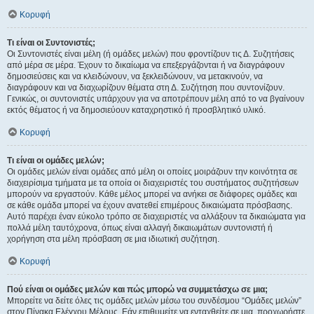
Κορυφή
Τι είναι οι Συντονιστές;
Οι Συντονιστές είναι μέλη (ή ομάδες μελών) που φροντίζουν τις Δ. Συζητήσεις
από μέρα σε μέρα. Έχουν το δικαίωμα να επεξεργάζονται ή να διαγράφουν
δημοσιεύσεις και να κλειδώνουν, να ξεκλειδώνουν, να μετακινούν, να
διαγράφουν και να διαχωρίζουν θέματα στη Δ. Συζήτηση που συντονίζουν.
Γενικώς, οι συντονιστές υπάρχουν για να αποτρέπουν μέλη από το να βγαίνουν
εκτός θέματος ή να δημοσιεύουν καταχρηστικό ή προσβλητικό υλικό.
Κορυφή
Τι είναι οι ομάδες μελών;
Οι ομάδες μελών είναι ομάδες από μέλη οι οποίες μοιράζουν την κοινότητα σε
διαχειρίσιμα τμήματα με τα οποία οι διαχειριστές του συστήματος συζητήσεων
μπορούν να εργαστούν. Κάθε μέλος μπορεί να ανήκει σε διάφορες ομάδες και
σε κάθε ομάδα μπορεί να έχουν ανατεθεί επιμέρους δικαιώματα πρόσβασης.
Αυτό παρέχει έναν εύκολο τρόπο σε διαχειριστές να αλλάξουν τα δικαιώματα για
πολλά μέλη ταυτόχρονα, όπως είναι αλλαγή δικαιωμάτων συντονιστή ή
χορήγηση στα μέλη πρόσβαση σε μια ιδιωτική συζήτηση.
Κορυφή
Πού είναι οι ομάδες μελών και πώς μπορώ να συμμετάσχω σε μια;
Μπορείτε να δείτε όλες τις ομάδες μελών μέσω του συνδέσμου “Ομάδες μελών”
στον Πίνακα Ελέγχου Μέλους. Εάν επιθυμείτε να ενταχθείτε σε μια, προχωρήστε