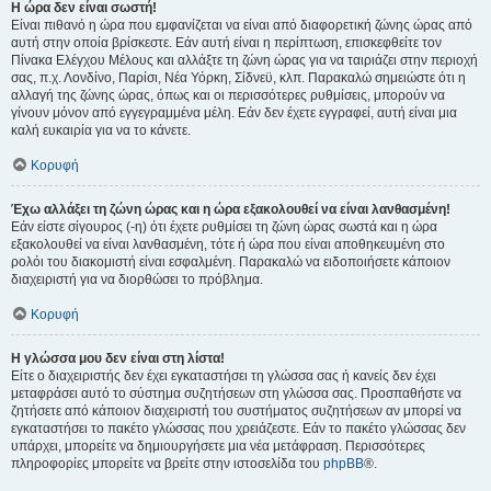
Η ώρα δεν είναι σωστή!
Είναι πιθανό η ώρα που εμφανίζεται να είναι από διαφορετική ζώνης ώρας από
αυτή στην οποία βρίσκεστε. Εάν αυτή είναι η περίπτωση, επισκεφθείτε τον
Πίνακα Ελέγχου Μέλους και αλλάξτε τη ζώνη ώρας για να ταιριάζει στην περιοχή
σας, π.χ. Λονδίνο, Παρίσι, Νέα Υόρκη, Σίδνεϋ, κλπ. Παρακαλώ σημειώστε ότι η
αλλαγή της ζώνης ώρας, όπως και οι περισσότερες ρυθμίσεις, μπορούν να
γίνουν μόνον από εγγεγραμμένα μέλη. Εάν δεν έχετε εγγραφεί, αυτή είναι μια
καλή ευκαιρία για να το κάνετε.
Κορυφή
Έχω αλλάξει τη ζώνη ώρας και η ώρα εξακολουθεί να είναι λανθασμένη!
Εάν είστε σίγουρος (-η) ότι έχετε ρυθμίσει τη ζώνη ώρας σωστά και η ώρα
εξακολουθεί να είναι λανθασμένη, τότε ή ώρα που είναι αποθηκευμένη στο
ρολόι του διακομιστή είναι εσφαλμένη. Παρακαλώ να ειδοποιήσετε κάποιον
διαχειριστή για να διορθώσει το πρόβλημα.
Κορυφή
Η γλώσσα μου δεν είναι στη λίστα!
Είτε ο διαχειριστής δεν έχει εγκαταστήσει τη γλώσσα σας ή κανείς δεν έχει
μεταφράσει αυτό το σύστημα συζητήσεων στη γλώσσα σας. Προσπαθήστε να
ζητήσετε από κάποιον διαχειριστή του συστήματος συζητήσεων αν μπορεί να
εγκαταστήσει το πακέτο γλώσσας που χρειάζεστε. Εάν το πακέτο γλώσσας δεν
υπάρχει, μπορείτε να δημιουργήσετε μια νέα μετάφραση. Περισσότερες
πληροφορίες μπορείτε να βρείτε στην ιστοσελίδα του
phpBB
®.