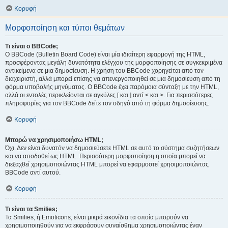
Κορυφή
Μορφοποίηση και τύποι θεμάτων
Τι είναι ο BBCode;
Ο BBCode (Bulletin Board Code) είναι μία ιδιαίτερη εφαρμογή της HTML,
προσφέροντας μεγάλη δυνατότητα ελέγχου της μορφοποίησης σε συγκεκριμένα
αντικείμενα σε μια δημοσίευση. Η χρήση του BBCode χορηγείται από τον
διαχειριστή, αλλά μπορεί επίσης να απενεργοποιηθεί σε μια δημοσίευση από τη
φόρμα υποβολής μηνύματος. Ο BBCode έχει παρόμοια σύνταξη με την HTML,
αλλά οι εντολές περικλείονται σε αγκύλες [ και ] αντί < και >. Για περισσότερες
πληροφορίες για τον BBCode δείτε τον οδηγό από τη φόρμα δημοσίευσης.
Κορυφή
Μπορώ να χρησιμοποιήσω HTML;
Όχι. Δεν είναι δυνατόν να δημοσιεύσετε HTML σε αυτό το σύστημα συζητήσεων
και να αποδοθεί ως HTML. Περισσότερη μορφοποίηση η οποία μπορεί να
διεξαχθεί χρησιμοποιώντας HTML μπορεί να εφαρμοστεί χρησιμοποιώντας
BBCode αντί αυτού.
Κορυφή
Τι είναι τα Smilies;
Τα Smilies, ή Emoticons, είναι μικρά εικονίδια τα οποία μπορούν να
χρησιμοποιηθούν για να εκφράσουν συναίσθημα χρησιμοποιώντας έναν