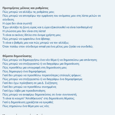
Προτιμήσεις μέλους και ρυθμίσεις
Πώς μπορώ να αλλάξω τις ρυθμίσεις μου;
Πώς μπορώ να αποτρέψω την εμφάνιση του ονόματος μου στη λίστα μελών σε
σύνδεση;
Η ώρα δεν είναι σωστή!
Έχω αλλάξει τη ζώνη ώρας και η ώρα εξακολουθεί να είναι λανθασμένη!
Η γλώσσα μου δεν είναι στη λίστα!
Τι είναι οι εικόνες δίπλα στο όνομα χρήστη μου;
Πώς μπορώ να εμφανίσω ένα άβαταρ;
Τι είναι ο βαθμός μου και πώς μπορώ να τον αλλάξω;
Όταν πατάω στον σύνδεσμο email για ένα μέλος μου ζητάει να συνδεθώ;
Θέματα δημοσίευσης
Πώς μπορώ να δημιουργήσω ένα νέο θέμα ή να δημοσιεύσω μια απάντηση;
Πώς μπορώ να επεξεργαστώ ή να διαγράψω μια δημοσίευση;
Πώς προσθέτω μια υπογραφή στη δημοσίευση μου;
Πώς δημιουργώ ένα δημοψήφισμα;
Γιατί δεν μπορώ να προσθέσω περισσότερες επιλογές ψήφων;
Πώς μπορώ να επεξεργαστώ ή να διαγράψω ένα δημοψήφισμα;
Γιατί δεν έχω πρόσβαση σε μια Δ. Συζήτηση;
Γιατί δεν μπορώ να προσθέσω συνημμένα;
Γιατί έχω λάβει μια προειδοποίηση;
Πώς μπορώ να αναφέρω δημοσιεύσεις σε έναν συντονιστή;
Τι είναι το κουμπί “Αποθήκευση” στη δημοσίευση θέματος;
Γιατί η δημοσίευση χρειάζεται να εγκριθεί;
Πώς σημειώνω ένα θέμα μου ως νέο;