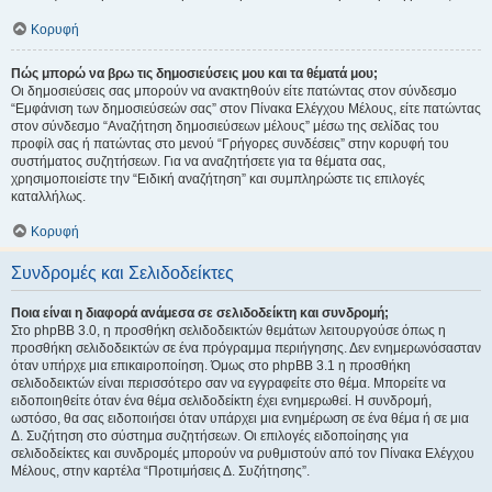
Κορυφή
Πώς μπορώ να βρω τις δημοσιεύσεις μου και τα θέματά μου;
Οι δημοσιεύσεις σας μπορούν να ανακτηθούν είτε πατώντας στον σύνδεσμο
“Εμφάνιση των δημοσιεύσεών σας” στον Πίνακα Ελέγχου Μέλους, είτε πατώντας
στον σύνδεσμο “Αναζήτηση δημοσιεύσεων μέλους” μέσω της σελίδας του
προφίλ σας ή πατώντας στο μενού “Γρήγορες συνδέσεις” στην κορυφή του
συστήματος συζητήσεων. Για να αναζητήσετε για τα θέματα σας,
χρησιμοποιείστε την “Ειδική αναζήτηση” και συμπληρώστε τις επιλογές
καταλλήλως.
Κορυφή
Συνδρομές και Σελιδοδείκτες
Ποια είναι η διαφορά ανάμεσα σε σελιδοδείκτη και συνδρομή;
Στο phpBB 3.0, η προσθήκη σελιδοδεικτών θεμάτων λειτουργούσε όπως η
προσθήκη σελιδοδεικτών σε ένα πρόγραμμα περιήγησης. Δεν ενημερωνόσασταν
όταν υπήρχε μια επικαιροποίηση. Όμως στο phpBB 3.1 η προσθήκη
σελιδοδεικτών είναι περισσότερο σαν να εγγραφείτε στο θέμα. Μπορείτε να
ειδοποιηθείτε όταν ένα θέμα σελιδοδείκτη έχει ενημερωθεί. Η συνδρομή,
ωστόσο, θα σας ειδοποιήσει όταν υπάρχει μια ενημέρωση σε ένα θέμα ή σε μια
Δ. Συζήτηση στο σύστημα συζητήσεων. Οι επιλογές ειδοποίησης για
σελιδοδείκτες και συνδρομές μπορούν να ρυθμιστούν από τον Πίνακα Ελέγχου
Μέλους, στην καρτέλα “Προτιμήσεις Δ. Συζήτησης”.