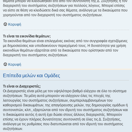
θέματα μπορεί να κλειδώθηκαν είτε από τον συντονιστή της Δ. Συζήτησης ή τον
διαχειριστή του συστήματος συζητήσεων για πολλούς λόγους. Μπορεί επίσης
να είστε σε θέση να κλειδώσετε δικά σας θέματα, ανάλογα με τα δικαιώματα που
χορηγούνται από τον διαχειριστή του συστήματος συζητήσεων.
Κορυφή
Τι είναι τα εικονίδια θεμάτων;
Τα εικονίδια θεμάτων είναι επιλεγμένες εικόνες από τον συγγραφέα σχετιζόμενες
με δημοσιεύσεις και υποδεικνύουν περιεχόμενό τους. Η δυνατότητα για χρήση
εικονιδίων θεμάτων εξαρτάται από τα δικαιώματα που ορίστηκαν από τον
διαχειριστή του συστήματος συζητήσεων.
Κορυφή
Επίπεδα μελών και Ομάδες
Τι είναι οι Διαχειριστές;
Οι Διαχειριστές είναι μέλη με τον υψηλότερο βαθμό ελέγχου σε όλο το σύστημα
συζητήσεων. Τα μέλη αυτά μπορούν να ελέγχουν όλες τις πτυχές της
λειτουργίας του συστήματος συζητήσεων, συμπεριλαμβανομένων του
καθορισμού δικαιωμάτων, της απαγόρευσης μελών, της δημιουργίας ομάδων ή
συντονιστών, κλπ., εξαρτώνται από τον ιδρυτή του συστήματος συζητήσεων και
τι δικαιώματα αυτός ή αυτή έχει δώσει στους άλλους διαχειριστές. Μπορούν
επίσης να έχουν πλήρεις δυνατότητες συντονιστή σε όλες τις Δ. Συζητήσεις,
ανάλογα με τις ρυθμίσεις που διατυπώνεται από τον ιδρυτή του συστήματος
συζητήσεων.