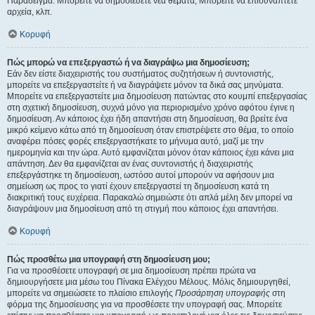
Παράδειγμα: Μπορείτε να δημοσιεύετε νέα θέματα, Μπορείτε να επισυνάπτετε
αρχεία, κλπ.
Κορυφή
Πώς μπορώ να επεξεργαστώ ή να διαγράψω μια δημοσίευση;
Εάν δεν είστε διαχειριστής του συστήματος συζητήσεων ή συντονιστής,
μπορείτε να επεξεργαστείτε ή να διαγράψετε μόνον τα δικά σας μηνύματα.
Μπορείτε να επεξεργαστείτε μια δημοσίευση πατώντας στο κουμπί επεξεργασίας
στη σχετική δημοσίευση, συχνά μόνο για περιορισμένο χρόνο αφότου έγινε η
δημοσίευση. Αν κάποιος έχει ήδη απαντήσει στη δημοσίευση, θα βρείτε ένα
μικρό κείμενο κάτω από τη δημοσίευση όταν επιστρέψετε στο θέμα, το οποίο
αναφέρει πόσες φορές επεξεργαστήκατε το μήνυμα αυτό, μαζί με την
ημερομηνία και την ώρα. Αυτό εμφανίζεται μόνον όταν κάποιος έχει κάνει μια
απάντηση. Δεν θα εμφανίζεται αν ένας συντονιστής ή διαχειριστής
επεξεργάστηκε τη δημοσίευση, ωστόσο αυτοί μπορούν να αφήσουν μια
σημείωση ως προς το γιατί έχουν επεξεργαστεί τη δημοσίευση κατά τη
διακριτική τους ευχέρεια. Παρακαλώ σημειώστε ότι απλά μέλη δεν μπορεί να
διαγράψουν μια δημοσίευση από τη στιγμή που κάποιος έχει απαντήσει.
Κορυφή
Πώς προσθέτω μια υπογραφή στη δημοσίευση μου;
Για να προσθέσετε υπογραφή σε μια δημοσίευση πρέπει πρώτα να
δημιουργήσετε μια μέσω του Πίνακα Ελέγχου Μέλους. Μόλις δημιουργηθεί,
μπορείτε να σημειώσετε το πλαίσιο επιλογής
Προσάρτηση υπογραφής
στη
φόρμα της δημοσίευσης για να προσθέσετε την υπογραφή σας. Μπορείτε