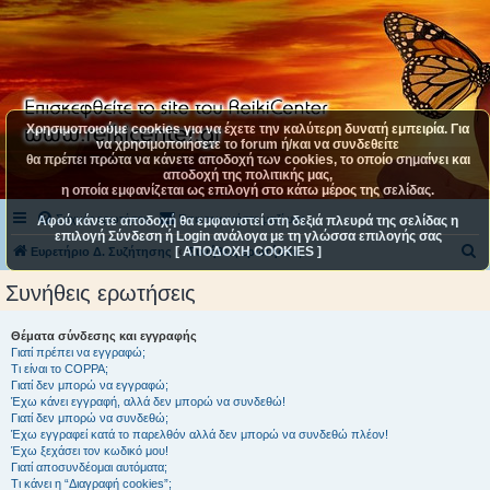
Χρησιμοποιούμε cookies για να έχετε την καλύτερη δυνατή εμπειρία. Για
να χρησιμοποιήσετε το forum ή/και να συνδεθείτε
θα πρέπει πρώτα να κάνετε αποδοχή των cookies, το οποίο σημαίνει και
αποδοχή της πολιτικής μας,
η οποία εμφανίζεται ως επιλογή στο κάτω μέρος της σελίδας.
Συχνές ερωτήσεις
Επικοινωνήστε μαζί μας
Αφού κάνετε αποδοχή θα εμφανιστεί στη δεξιά πλευρά της σελίδας η
επιλογή Σύνδεση ή Login ανάλογα με τη γλώσσα επιλογής σας
[ ΑΠΟΔΟΧΗ COOKIES ]
Α
Ευρετήριο Δ. Συζήτησης
Συνήθεις ερωτήσεις
ν
Συνήθεις ερωτήσεις
α
ζ
Θέματα σύνδεσης και εγγραφής
Γιατί πρέπει να εγγραφώ;
ή
Τι είναι το COPPA;
τ
Γιατί δεν μπορώ να εγγραφώ;
Έχω κάνει εγγραφή, αλλά δεν μπορώ να συνδεθώ!
η
Γιατί δεν μπορώ να συνδεθώ;
Έχω εγγραφεί κατά το παρελθόν αλλά δεν μπορώ να συνδεθώ πλέον!
σ
Έχω ξεχάσει τον κωδικό μου!
η
Γιατί αποσυνδέομαι αυτόματα;
Τι κάνει η “Διαγραφή cookies”;