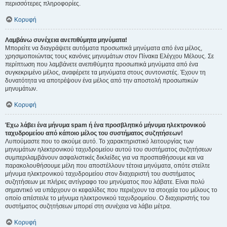
περισσότερες πληροφορίες.
Κορυφή
Λαμβάνω συνέχεια ανεπιθύμητα μηνύματα!
Μπορείτε να διαγράψετε αυτόματα προσωπικά μηνύματα από ένα μέλος,
χρησιμοποιώντας τους κανόνες μηνυμάτων στον Πίνακα Ελέγχου Μέλους. Σε
περίπτωση που λαμβάνετε ανεπιθύμητα προσωπικά μηνύματα από ένα
συγκεκριμένο μέλος, αναφέρετε τα μηνύματα στους συντονιστές. Έχουν τη
δυνατότητα να αποτρέψουν ένα μέλος από την αποστολή προσωπικών
μηνυμάτων.
Κορυφή
Έχω λάβει ένα μήνυμα spam ή ένα προσβλητικό μήνυμα ηλεκτρονικού
ταχυδρομείου από κάποιο μέλος του συστήματος συζητήσεων!
Λυπούμαστε που το ακούμε αυτό. Το χαρακτηριστικό λειτουργίας των
μηνυμάτων ηλεκτρονικού ταχυδρομείου αυτού του συστήματος συζητήσεων
συμπεριλαμβάνουν ασφαλιστικές δικλείδες για να προσπαθήσουμε και να
παρακολουθήσουμε μέλη που αποστέλλουν τέτοια μηνύματα, οπότε στείλτε
μήνυμα ηλεκτρονικού ταχυδρομείου στον διαχειριστή του συστήματος
συζητήσεων με πλήρες αντίγραφο του μηνύματος που λάβατε. Είναι πολύ
σημαντικό να υπάρχουν οι κεφαλίδες που περιέχουν τα στοιχεία του μέλους το
οποίο απέστειλε το μήνυμα ηλεκτρονικού ταχυδρομείου. Ο διαχειριστής του
συστήματος συζητήσεων μπορεί στη συνέχεια να λάβει μέτρα.
Κορυφή