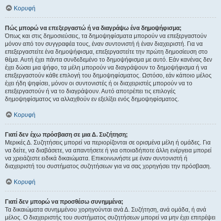
Κορυφή
Πώς μπορώ να επεξεργαστώ ή να διαγράψω ένα δημοψήφισμα;
Όπως και στις δημοσιεύσεις, τα δημοψηφίσματα μπορούν να επεξεργαστούν
μόνον από τον συγγραφέα τους, έναν συντονιστή ή έναν διαχειριστή. Για να
επεξεργαστείτε ένα δημοψήφισμα, επεξεργαστείτε την πρώτη δημοσίευση στο
θέμα. Αυτή έχει πάντα συνδεδεμένο το δημοψήφισμα με αυτό. Εάν κανένας δεν
έχει δώσει μια ψήφο, τα μέλη μπορούν να διαγράψουν το δημοψήφισμα ή να
επεξεργαστούν κάθε επιλογή του δημοψηφίσματος. Ωστόσο, εάν κάποιο μέλος
έχει ήδη ψηφίσει, μόνον οι συντονιστές ή οι διαχειριστές μπορούν να το
επεξεργαστούν ή να το διαγράψουν. Αυτό αποτρέπει τις επιλογές
δημοψηφίσματος να αλλαχθούν εν εξελίξει ενός δημοψηφίσματος.
Κορυφή
Γιατί δεν έχω πρόσβαση σε μια Δ. Συζήτηση;
Μερικές Δ. Συζητήσεις μπορεί να περιορίζονται σε ορισμένα μέλη ή ομάδες. Για
να δείτε, να διαβάσετε, να απαντήσετε ή για οποιαδήποτε άλλη ενέργεια μπορεί
να χρειάζεστε ειδικά δικαιώματα. Επικοινωνήστε με έναν συντονιστή ή
διαχειριστή του συστήματος συζητήσεων για να σας χορηγήσει την πρόσβαση.
Κορυφή
Γιατί δεν μπορώ να προσθέσω συνημμένα;
Τα δικαιώματα συνημμένου χορηγούνται ανά Δ. Συζήτηση, ανά ομάδα, ή ανά
μέλος. Ο διαχειριστής του συστήματος συζητήσεων μπορεί να μην έχει επιτρέψει