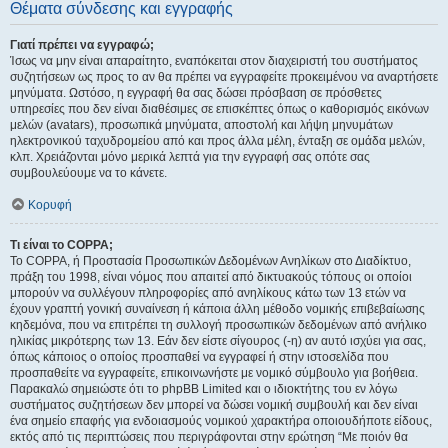
Θέματα σύνδεσης και εγγραφής
Γιατί πρέπει να εγγραφώ;
Ίσως να μην είναι απαραίτητο, εναπόκειται στον διαχειριστή του συστήματος
συζητήσεων ως προς το αν θα πρέπει να εγγραφείτε προκειμένου να αναρτήσετε
μηνύματα. Ωστόσο, η εγγραφή θα σας δώσει πρόσβαση σε πρόσθετες
υπηρεσίες που δεν είναι διαθέσιμες σε επισκέπτες όπως ο καθορισμός εικόνων
μελών (avatars), προσωπικά μηνύματα, αποστολή και λήψη μηνυμάτων
ηλεκτρονικού ταχυδρομείου από και προς άλλα μέλη, ένταξη σε ομάδα μελών,
κλπ. Χρειάζονται μόνο μερικά λεπτά για την εγγραφή σας οπότε σας
συμβουλεύουμε να το κάνετε.
Κορυφή
Τι είναι το COPPA;
Το COPPA, ή Προστασία Προσωπικών Δεδομένων Ανηλίκων στο Διαδίκτυο,
πράξη του 1998, είναι νόμος που απαιτεί από δικτυακούς τόπους οι οποίοι
μπορούν να συλλέγουν πληροφορίες από ανηλίκους κάτω των 13 ετών να
έχουν γραπτή γονική συναίνεση ή κάποια άλλη μέθοδο νομικής επιβεβαίωσης
κηδεμόνα, που να επιτρέπει τη συλλογή προσωπικών δεδομένων από ανήλικο
ηλικίας μικρότερης των 13. Εάν δεν είστε σίγουρος (-η) αν αυτό ισχύει για σας,
όπως κάποιος ο οποίος προσπαθεί να εγγραφεί ή στην ιστοσελίδα που
προσπαθείτε να εγγραφείτε, επικοινωνήστε με νομικό σύμβουλο για βοήθεια.
Παρακαλώ σημειώστε ότι το phpBB Limited και ο ιδιοκτήτης του εν λόγω
συστήματος συζητήσεων δεν μπορεί να δώσει νομική συμβουλή και δεν είναι
ένα σημείο επαφής για ενδοιασμούς νομικού χαρακτήρα οποιουδήποτε είδους,
εκτός από τις περιπτώσεις που περιγράφονται στην ερώτηση “Με ποιόν θα