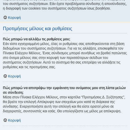
του συστήματος συζητήσεων. Εάν έχετε προβλήματα σύνδεσης ή αποσύνδεσης,
η διαγραφή των cookies του συστήματος συζητήσεων ίσως βοηθήσει.
Κορυφή
Προτιμήσεις μέλους και ρυθμίσεις
Πώς μπορώ να αλλάξω τις ρυθμίσεις μου;
Εάν είστε εγγεγραμμένο μέλος, όλες οι ρυθμίσεις σας αποθηκεύονται στη βάση
δεδομένων του συστήματος συζητήσεων. Για να τις αλλάξετε, επισκεφθείτε τον
Πίνακα Ελέγχου Μέλους. Ένας σύνδεσμος μπορεί συνήθως να βρεθεί πατώντας
στο όνομα μέλους σας στην κορυφή των περισσότερων σελίδων του
συστήματος συζητήσεων. Αυτό το σύστημα θα σας επιτρέψει να αλλάξετε τις
ρυθμίσεις και τις προτιμήσεις σας.
Κορυφή
Πώς μπορώ να αποτρέψω την εμφάνιση του ονόματος μου στη λίστα μελών
σε σύνδεση;
Μέσα στον Πίνακα Ελέγχου Μέλους, στην καρτέλα “Προτιμήσεις Δ. Συζήτησης”,
θα βρείτε την επιλογή
Απόκρυψη των στοιχείων μου κατά τη διάρκεια της
σύνδεσης
. Ενεργοποιήστε αυτή την επιλογή και θα είστε ορατοί μόνο σε
διαχειριστές, συντονιστές και εσάς. Θα υπολογίζεστε ως μέλος με απόκρυψη.
Κορυφή