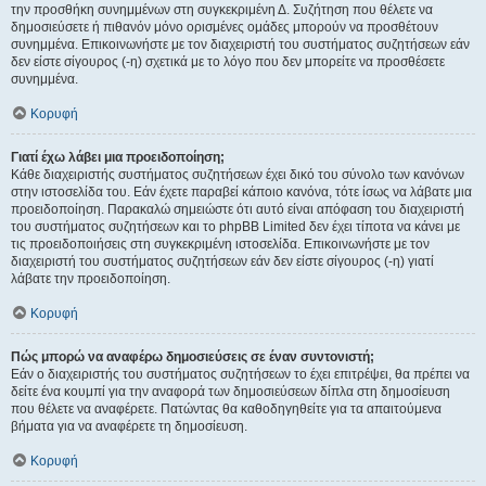
την προσθήκη συνημμένων στη συγκεκριμένη Δ. Συζήτηση που θέλετε να
δημοσιεύσετε ή πιθανόν μόνο ορισμένες ομάδες μπορούν να προσθέτουν
συνημμένα. Επικοινωνήστε με τον διαχειριστή του συστήματος συζητήσεων εάν
δεν είστε σίγουρος (-η) σχετικά με το λόγο που δεν μπορείτε να προσθέσετε
συνημμένα.
Κορυφή
Γιατί έχω λάβει μια προειδοποίηση;
Κάθε διαχειριστής συστήματος συζητήσεων έχει δικό του σύνολο των κανόνων
στην ιστοσελίδα του. Εάν έχετε παραβεί κάποιο κανόνα, τότε ίσως να λάβατε μια
προειδοποίηση. Παρακαλώ σημειώστε ότι αυτό είναι απόφαση του διαχειριστή
του συστήματος συζητήσεων και το phpBB Limited δεν έχει τίποτα να κάνει με
τις προειδοποιήσεις στη συγκεκριμένη ιστοσελίδα. Επικοινωνήστε με τον
διαχειριστή του συστήματος συζητήσεων εάν δεν είστε σίγουρος (-η) γιατί
λάβατε την προειδοποίηση.
Κορυφή
Πώς μπορώ να αναφέρω δημοσιεύσεις σε έναν συντονιστή;
Εάν ο διαχειριστής του συστήματος συζητήσεων το έχει επιτρέψει, θα πρέπει να
δείτε ένα κουμπί για την αναφορά των δημοσιεύσεων δίπλα στη δημοσίευση
που θέλετε να αναφέρετε. Πατώντας θα καθοδηγηθείτε για τα απαιτούμενα
βήματα για να αναφέρετε τη δημοσίευση.
Κορυφή