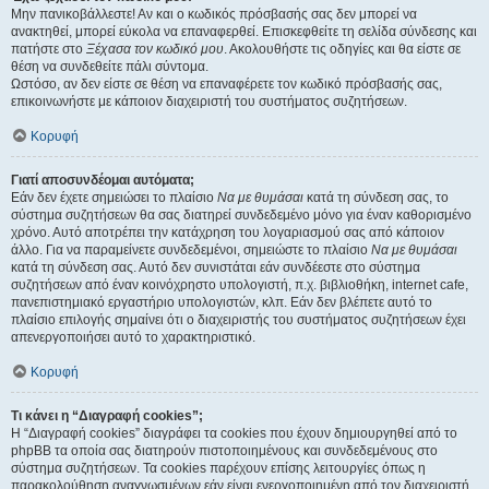
Μην πανικοβάλλεστε! Αν και ο κωδικός πρόσβασής σας δεν μπορεί να
ανακτηθεί, μπορεί εύκολα να επαναφερθεί. Επισκεφθείτε τη σελίδα σύνδεσης και
πατήστε στο
Ξέχασα τον κωδικό μου
. Ακολουθήστε τις οδηγίες και θα είστε σε
θέση να συνδεθείτε πάλι σύντομα.
Ωστόσο, αν δεν είστε σε θέση να επαναφέρετε τον κωδικό πρόσβασής σας,
επικοινωνήστε με κάποιον διαχειριστή του συστήματος συζητήσεων.
Κορυφή
Γιατί αποσυνδέομαι αυτόματα;
Εάν δεν έχετε σημειώσει το πλαίσιο
Να με θυμάσαι
κατά τη σύνδεση σας, το
σύστημα συζητήσεων θα σας διατηρεί συνδεδεμένο μόνο για έναν καθορισμένο
χρόνο. Αυτό αποτρέπει την κατάχρηση του λογαριασμού σας από κάποιον
άλλο. Για να παραμείνετε συνδεδεμένοι, σημειώστε το πλαίσιο
Να με θυμάσαι
κατά τη σύνδεση σας. Αυτό δεν συνιστάται εάν συνδέεστε στο σύστημα
συζητήσεων από έναν κοινόχρηστο υπολογιστή, π.χ. βιβλιοθήκη, internet cafe,
πανεπιστημιακό εργαστήριο υπολογιστών, κλπ. Εάν δεν βλέπετε αυτό το
πλαίσιο επιλογής σημαίνει ότι ο διαχειριστής του συστήματος συζητήσεων έχει
απενεργοποιήσει αυτό το χαρακτηριστικό.
Κορυφή
Τι κάνει η “Διαγραφή cookies”;
Η “Διαγραφή cookies” διαγράφει τα cookies που έχουν δημιουργηθεί από το
phpBB τα οποία σας διατηρούν πιστοποιημένους και συνδεδεμένους στο
σύστημα συζητήσεων. Τα cookies παρέχουν επίσης λειτουργίες όπως η
παρακολούθηση αναγνωσμένων εάν είναι ενεργοποιημένη από τον διαχειριστή