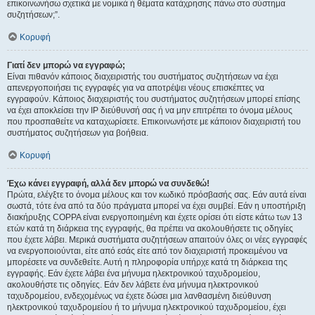
επικοινωνήσω σχετικά με νομικά ή θέματα κατάχρησης πάνω στο σύστημα
συζητήσεων;”.
Κορυφή
Γιατί δεν μπορώ να εγγραφώ;
Είναι πιθανόν κάποιος διαχειριστής του συστήματος συζητήσεων να έχει
απενεργοποιήσει τις εγγραφές για να αποτρέψει νέους επισκέπτες να
εγγραφούν. Κάποιος διαχειριστής του συστήματος συζητήσεων μπορεί επίσης
να έχει αποκλείσει την IP διεύθυνσή σας ή να μην επιτρέπει το όνομα μέλους
που προσπαθείτε να καταχωρίσετε. Επικοινωνήστε με κάποιον διαχειριστή του
συστήματος συζητήσεων για βοήθεια.
Κορυφή
Έχω κάνει εγγραφή, αλλά δεν μπορώ να συνδεθώ!
Πρώτα, ελέγξτε το όνομα μέλους και τον κωδικό πρόσβασής σας. Εάν αυτά είναι
σωστά, τότε ένα από τα δύο πράγματα μπορεί να έχει συμβεί. Εάν η υποστήριξη
διακήρυξης COPPA είναι ενεργοποιημένη και έχετε ορίσει ότι είστε κάτω των 13
ετών κατά τη διάρκεια της εγγραφής, θα πρέπει να ακολουθήσετε τις οδηγίες
που έχετε λάβει. Μερικά συστήματα συζητήσεων απαιτούν όλες οι νέες εγγραφές
να ενεργοποιούνται, είτε από εσάς είτε από τον διαχειριστή προκειμένου να
μπορέσετε να συνδεθείτε. Αυτή η πληροφορία υπήρχε κατά τη διάρκεια της
εγγραφής. Εάν έχετε λάβει ένα μήνυμα ηλεκτρονικού ταχυδρομείου,
ακολουθήστε τις οδηγίες. Εάν δεν λάβετε ένα μήνυμα ηλεκτρονικού
ταχυδρομείου, ενδεχομένως να έχετε δώσει μια λανθασμένη διεύθυνση
ηλεκτρονικού ταχυδρομείου ή το μήνυμα ηλεκτρονικού ταχυδρομείου, έχει