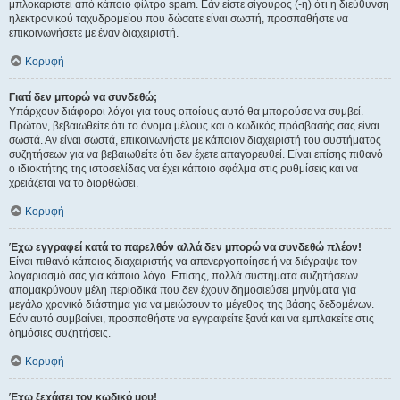
μπλοκαριστεί από κάποιο φίλτρο spam. Εάν είστε σίγουρος (-η) ότι η διεύθυνση
ηλεκτρονικού ταχυδρομείου που δώσατε είναι σωστή, προσπαθήστε να
επικοινωνήσετε με έναν διαχειριστή.
Κορυφή
Γιατί δεν μπορώ να συνδεθώ;
Υπάρχουν διάφοροι λόγοι για τους οποίους αυτό θα μπορούσε να συμβεί.
Πρώτον, βεβαιωθείτε ότι το όνομα μέλους και ο κωδικός πρόσβασής σας είναι
σωστά. Αν είναι σωστά, επικοινωνήστε με κάποιον διαχειριστή του συστήματος
συζητήσεων για να βεβαιωθείτε ότι δεν έχετε απαγορευθεί. Είναι επίσης πιθανό
ο ιδιοκτήτης της ιστοσελίδας να έχει κάποιο σφάλμα στις ρυθμίσεις και να
χρειάζεται να το διορθώσει.
Κορυφή
Έχω εγγραφεί κατά το παρελθόν αλλά δεν μπορώ να συνδεθώ πλέον!
Είναι πιθανό κάποιος διαχειριστής να απενεργοποίησε ή να διέγραψε τον
λογαριασμό σας για κάποιο λόγο. Επίσης, πολλά συστήματα συζητήσεων
απομακρύνουν μέλη περιοδικά που δεν έχουν δημοσιεύσει μηνύματα για
μεγάλο χρονικό διάστημα για να μειώσουν το μέγεθος της βάσης δεδομένων.
Εάν αυτό συμβαίνει, προσπαθήστε να εγγραφείτε ξανά και να εμπλακείτε στις
δημόσιες συζητήσεις.
Κορυφή
Έχω ξεχάσει τον κωδικό μου!