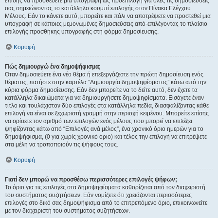
επίσης να προσθέσετε μια υπογραφή ως προεπιλογή για όλες τις δημοσιεύσεις
σας σημειώνοντας το κατάλληλο κουμπί επιλογής στον Πίνακα Ελέγχου
Μέλους. Εάν το κάνετε αυτό, μπορείτε και πάλι να αποτρέψετε να προστεθεί μια
υπογραφή σε κάποιες μεμονωμένες δημοσιεύσεις από-επιλέγοντας το πλαίσιο
επιλογής προσθήκης υπογραφής στη φόρμα δημοσίευσης.
Κορυφή
Πώς δημιουργώ ένα δημοψήφισμα;
Όταν δημοσιεύετε ένα νέο θέμα ή επεξεργάζεστε την πρώτη δημοσίευση ενός
θέματος, πατήστε στην καρτέλα “Δημιουργία δημοψηφίσματος” κάτω από την
κύρια φόρμα δημοσίευσης. Εάν δεν μπορείτε να το δείτε αυτό, δεν έχετε τα
κατάλληλα δικαιώματα για να δημιουργήσετε δημοψηφίσματα. Εισάγετε έναν
τίτλο και τουλάχιστον δύο επιλογές στα κατάλληλα πεδία, διασφαλίζοντας κάθε
επιλογή να είναι σε ξεχωριστή γραμμή στην περιοχή κειμένου. Μπορείτε επίσης
να ορίσετε τον αριθμό των επιλογών ενός μέλους που μπορεί να επιλέξει
ψηφίζοντας κάτω από “Επιλογές ανά μέλος”, ένα χρονικό όριο ημερών για το
δημοψήφισμα, (0 για χωρίς χρονικό όριο) και τέλος την επιλογή να επιτρέψετε
στα μέλη να τροποποιούν τις ψήφους τους.
Κορυφή
Γιατί δεν μπορώ να προσθέσω περισσότερες επιλογές ψήφων;
Το όριο για τις επιλογές στα δημοψηφίσματα καθορίζεται από τον διαχειριστή
του συστήματος συζητήσεων. Εάν νομίζετε ότι χρειάζονται περισσότερες
επιλογές στο δικό σας δημοψήφισμα από το επιτρεπόμενο όριο, επικοινωνείτε
με τον διαχειριστή του συστήματος συζητήσεων.