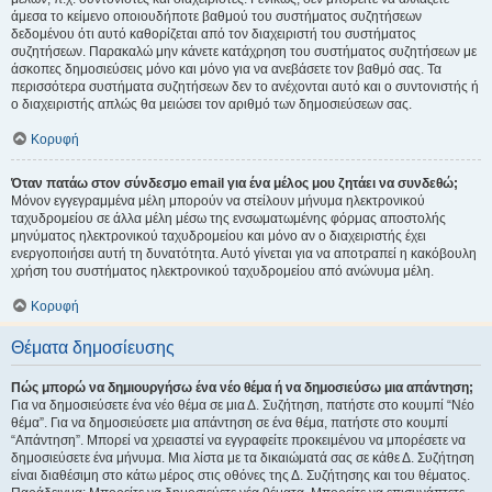
άμεσα το κείμενο οποιουδήποτε βαθμού του συστήματος συζητήσεων
δεδομένου ότι αυτό καθορίζεται από τον διαχειριστή του συστήματος
συζητήσεων. Παρακαλώ μην κάνετε κατάχρηση του συστήματος συζητήσεων με
άσκοπες δημοσιεύσεις μόνο και μόνο για να ανεβάσετε τον βαθμό σας. Τα
περισσότερα συστήματα συζητήσεων δεν το ανέχονται αυτό και ο συντονιστής ή
ο διαχειριστής απλώς θα μειώσει τον αριθμό των δημοσιεύσεων σας.
Κορυφή
Όταν πατάω στον σύνδεσμο email για ένα μέλος μου ζητάει να συνδεθώ;
Μόνον εγγεγραμμένα μέλη μπορούν να στείλουν μήνυμα ηλεκτρονικού
ταχυδρομείου σε άλλα μέλη μέσω της ενσωματωμένης φόρμας αποστολής
μηνύματος ηλεκτρονικού ταχυδρομείου και μόνο αν ο διαχειριστής έχει
ενεργοποιήσει αυτή τη δυνατότητα. Αυτό γίνεται για να αποτραπεί η κακόβουλη
χρήση του συστήματος ηλεκτρονικού ταχυδρομείου από ανώνυμα μέλη.
Κορυφή
Θέματα δημοσίευσης
Πώς μπορώ να δημιουργήσω ένα νέο θέμα ή να δημοσιεύσω μια απάντηση;
Για να δημοσιεύσετε ένα νέο θέμα σε μια Δ. Συζήτηση, πατήστε στο κουμπί “Νέο
θέμα”. Για να δημοσιεύσετε μια απάντηση σε ένα θέμα, πατήστε στο κουμπί
“Απάντηση”. Μπορεί να χρειαστεί να εγγραφείτε προκειμένου να μπορέσετε να
δημοσιεύσετε ένα μήνυμα. Μια λίστα με τα δικαιώματά σας σε κάθε Δ. Συζήτηση
είναι διαθέσιμη στο κάτω μέρος στις οθόνες της Δ. Συζήτησης και του θέματος.