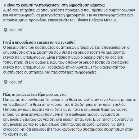
Τι είναι το κουμπί “Αποθήκευση” στη δημοσίευση θέματος;
Αυτό σας επιτρέπει να αποθηκεύσετε προσχέδια που πρέπει να συμπληρωθούν
και να υποβληθούν σε μεταγενέστερη ημερομηνία. Για να επαναφορτώσετε ένα
αποθηκευμένο προσχέδιο, επισκεφθείτε τον Πίνακα Ελέγχου Μέλους.
Κορυφή
Γιατί η δημοσίευση χρειάζεται να εγκριθεί;
Ο διαχειριστής του συστήματος συζητήσεων μπορεί να έχει αποφασίσει ότι οι
δημοσιεύσεις στη Δ. Συζήτηση που θέλετε να δημοσιεύσετε να χρειάζονται
έλεγχο πριν υποβληθούν. Είναι επίσης πιθανό ο διαχειριστής να σας έχει
τοποθετήσει σε μια ομάδα μελών των οποίων οι δημοσιεύσεις να χρειάζονται
έλεγχο πριν υποβληθούν. Παρακαλώ επικοινωνείτε με τον διαχειριστή του
συστήματος συζητήσεων για περισσότερες πληροφορίες.
Κορυφή
Πώς σημειώνω ένα θέμα μου ως νέο;
Πατώντας στο σύνδεσμο “Σημειώστε το θέμα ως νέο” όταν τον βλέπετε, μπορείτε
να “ανεβάσετε” το θέμα στην κορυφή της Δ. Συζήτησης στην πρώτη σελίδα.
Ωστόσο, αν δεν μπορείτε να το δείτε αυτό, τότε η σημείωση θεμάτων ως νέα
μπορεί να είναι απενεργοποιημένη ή το περιθώριο χρόνου ανάμεσα σε
σημειώσεις θεμάτων ως νέα δεν έχει ακόμη επιτευχθεί. Είναι επίσης δυνατόν να
σημειώσετε ως νέο το θέμα απλώς απαντώντας σε αυτό, ωστόσο, να είστε
σίγουρος (-η) ότι ακολουθείτε τους κανόνες του συστήματος συζητήσεων όταν
το κάνετε αυτό.