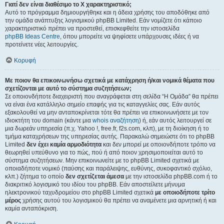
Γιατί δεν είναι διαθέσιμο το Χ χαρακτηριστικό;
Αυτό το πρόγραμμα δημιουργήθηκε και η άδεια χρήσης του αποδόθηκε από
την ομάδα ανάπτυξης λογισμικού phpBB Limited. Εάν νομίζετε ότι κάποιο
χαρακτηριστικό πρέπει να προστεθεί, επισκεφθείτε την ιστοσελίδα
phpBB Ideas Centre
, όπου μπορείτε να ψηφίσετε υπάρχουσες ιδέες ή να
προτείνετε νέες λειτουργίες.
Κορυφή
Με ποιον θα επικοινωνήσω σχετικά με κατάχρηση ή/και νομικά θέματα που
σχετίζονται με αυτό το σύστημα συζητήσεων;
Σε οποιονδήποτε διαχειριστή που αναγράφεται στη σελίδα “Η Ομάδα” θα πρέπει
να είναι ένα κατάλληλο σημείο επαφής για τις καταγγελίες σας. Εάν αυτός
εξακολουθεί να μην ανταποκρίνεται τότε θα πρέπει να επικοινωνήσετε με τον
ιδιοκτήτη του domain (κάντε μια
whois αναζήτηση
) ή, εάν αυτός λειτουργεί σε
μια δωρεάν υπηρεσία (π.χ. Yahoo !, free.fr, f2s.com, κλπ), με τη διοίκηση ή το
τμήμα καταχρήσεων της υπηρεσίας αυτής. Παρακαλώ σημειώστε ότι το phpBB
Limited
δεν έχει καμία αρμοδιότητα
και δεν μπορεί με οποιονδήποτε τρόπο να
θεωρηθεί υπεύθυνο για το πώς, πού ή από ποιον χρησιμοποιείται αυτό το
σύστημα συζητήσεων. Μην επικοινωνείτε με το phpBB Limited σχετικά με
οποιαδήποτε νομικό (παύσης και παράλειψης, ευθύνης, συκοφαντικό σχόλιο,
κλπ.) ζήτημα το οποίο
δεν σχετίζεται άμεσα
με την ιστοσελίδα phpBB.com ή το
διακριτικό λογισμικό του ιδίου του phpBB. Εάν αποστείλετε μήνυμα
ηλεκτρονικού ταχυδρομείου στο phpBB Limited σχετικά
με οποιοδήποτε τρίτο
μέρος
χρήσης αυτού του λογισμικού θα πρέπει να αναμένετε μια αρνητική ή και
καμία ανταπόκριση.