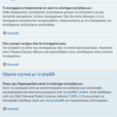
Τι συνημμένα επιτρέπονται σε αυτό το σύστημα συζητήσεων;
Κάθε διαχειριστής συστήματος συζητήσεων μπορεί να επιτρέπει ή να μην
επιτρέπει ορισμένους τύπους συνημμένων. Εάν δεν είστε σίγουρος (-η) τι
συνημμένα επιτρέπονται να φορτωθούν, επικοινωνήστε με τον διαχειριστή του
συστήματος συζητήσεων για βοήθεια.
Κορυφή
Πώς μπορώ να βρω όλα τα συνημμένα μου;
Για να βρείτε τη λίστα των συνημμένων σας τα οποία έχετε φορτώσει, πηγαίνετε
στον Πίνακα Ελέγχου Μέλους και ακολουθήστε τους συνδέσμους στην ενότητα
συνημμένων.
Κορυφή
Θέματα σχετικά με το phpBB
Ποιος έχει δημιουργήσει αυτό το σύστημα συζητήσεων;
Αυτό το λογισμικό (στη μη τροποποιημένη του έκδοση) έχει υλοποιηθεί,
κυκλοφορήσει και είναι κατοχυρωμένο από το
phpBB Limited
. Είναι διαθέσιμο
υπό την GNU General Public License, έκδοση 2 (GPL-2.0) και μπορεί να
διανεμηθεί ελεύθερα. Δείτε στο
About phpBB
για περισσότερες λεπτομέρειες.
Κορυφή