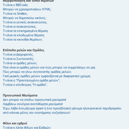
Μορφοποίηση και τύποι θεμάτων
Τι είναι ο BBCode;
Μπορώ να χρησιμοποιήσω HTML;
Τι είναι τα Smilies;
Μπορώ να δημοσιεύω εικόνες;
Τι είναι οι γενικές ανακοινώσεις;
Τι είναι οι ανακοινώσεις;
Τι είναι τα επισημασμένα θέματα;
Τι είναι τα κλειδωμένα θέματα;
Τι είναι τα εικονίδια θεμάτων;
Επίπεδα μελών και Ομάδες
Τι είναι οι Διαχειριστές;
Τι είναι οι Συντονιστές;
Τι είναι οι ομάδες μελών;
Πού είναι οι ομάδες μελών και πώς μπορώ να συμμετάσχω σε μια;
Πώς μπορώ να γίνω συντονιστής ομάδας μελών;
Γιατί μερικές ομάδες μελών εμφανίζονται με διαφορετικό χρώμα;
Τι είναι η “Προεπιλεγμένη ομάδα μελών”;
Τι είναι ο σύνδεσμος "Η ομάδα”;
Προσωπικά Μηνύματα
Δεν μπορώ να στείλω προσωπικά μηνύματα!
Λαμβάνω συνέχεια ανεπιθύμητα μηνύματα!
Έχω λάβει ένα μήνυμα spam ή ένα προσβλητικό μήνυμα ηλεκτρονικού ταχυδρομείου
από κάποιο μέλος του συστήματος συζητήσεων!
Φίλοι και εχθροί
Τι είναι η λίστα Φίλων και Εχθρών;