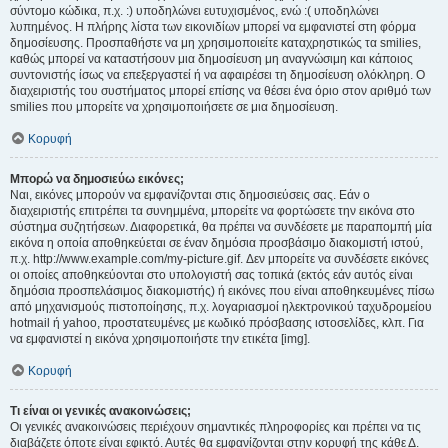
σύντομο κώδικα, π.χ. :) υποδηλώνει ευτυχισμένος, ενώ :( υποδηλώνει
λυπημένος. Η πλήρης λίστα των εικονιδίων μπορεί να εμφανιστεί στη φόρμα
δημοσίευσης. Προσπαθήστε να μη χρησιμοποιείτε καταχρηστικώς τα smilies,
καθώς μπορεί να καταστήσουν μια δημοσίευση μη αναγνώσιμη και κάποιος
συντονιστής ίσως να επεξεργαστεί ή να αφαιρέσει τη δημοσίευση ολόκληρη. Ο
διαχειριστής του συστήματος μπορεί επίσης να θέσει ένα όριο στον αριθμό των
smilies που μπορείτε να χρησιμοποιήσετε σε μια δημοσίευση.
Κορυφή
Μπορώ να δημοσιεύω εικόνες;
Ναι, εικόνες μπορούν να εμφανίζονται στις δημοσιεύσεις σας. Εάν ο
διαχειριστής επιτρέπει τα συνημμένα, μπορείτε να φορτώσετε την εικόνα στο
σύστημα συζητήσεων. Διαφορετικά, θα πρέπει να συνδέσετε με παραπομπή μία
εικόνα η οποία αποθηκεύεται σε έναν δημόσια προσβάσιμο διακομιστή ιστού,
π.χ. http://www.example.com/my-picture.gif. Δεν μπορείτε να συνδέσετε εικόνες
οι οποίες αποθηκεύονται στο υπολογιστή σας τοπικά (εκτός εάν αυτός είναι
δημόσια προσπελάσιμος διακομιστής) ή εικόνες που είναι αποθηκευμένες πίσω
από μηχανισμούς πιστοποίησης, π.χ. λογαριασμοί ηλεκτρονικού ταχυδρομείου
hotmail ή yahoo, προστατευμένες με κωδικό πρόσβασης ιστοσελίδες, κλπ. Για
να εμφανιστεί η εικόνα χρησιμοποιήστε την ετικέτα [img].
Κορυφή
Τι είναι οι γενικές ανακοινώσεις;
Οι γενικές ανακοινώσεις περιέχουν σημαντικές πληροφορίες και πρέπει να τις
διαβάζετε όποτε είναι εφικτό. Αυτές θα εμφανίζονται στην κορυφή της κάθε Δ.