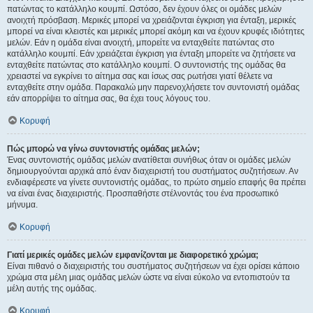
πατώντας το κατάλληλο κουμπί. Ωστόσο, δεν έχουν όλες οι ομάδες μελών
ανοιχτή πρόσβαση. Μερικές μπορεί να χρειάζονται έγκριση για ένταξη, μερικές
μπορεί να είναι κλειστές και μερικές μπορεί ακόμη και να έχουν κρυφές ιδιότητες
μελών. Εάν η ομάδα είναι ανοιχτή, μπορείτε να ενταχθείτε πατώντας στο
κατάλληλο κουμπί. Εάν χρειάζεται έγκριση για ένταξη μπορείτε να ζητήσετε να
ενταχθείτε πατώντας στο κατάλληλο κουμπί. Ο συντονιστής της ομάδας θα
χρειαστεί να εγκρίνει το αίτημα σας και ίσως σας ρωτήσει γιατί θέλετε να
ενταχθείτε στην ομάδα. Παρακαλώ μην παρενοχλήσετε τον συντονιστή ομάδας
εάν απορρίψει το αίτημα σας, θα έχει τους λόγους του.
Κορυφή
Πώς μπορώ να γίνω συντονιστής ομάδας μελών;
Ένας συντονιστής ομάδας μελών ανατίθεται συνήθως όταν οι ομάδες μελών
δημιουργούνται αρχικά από έναν διαχειριστή του συστήματος συζητήσεων. Αν
ενδιαφέρεστε να γίνετε συντονιστής ομάδας, το πρώτο σημείο επαφής θα πρέπει
να είναι ένας διαχειριστής. Προσπαθήστε στέλνοντάς του ένα προσωπικό
μήνυμα.
Κορυφή
Γιατί μερικές ομάδες μελών εμφανίζονται με διαφορετικό χρώμα;
Είναι πιθανό ο διαχειριστής του συστήματος συζητήσεων να έχει ορίσει κάποιο
χρώμα στα μέλη μιας ομάδας μελών ώστε να είναι εύκολο να εντοπιστούν τα
μέλη αυτής της ομάδας.
Κορυφή