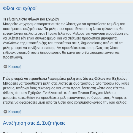
Φίλοι και εχθροί
Τι είναι η λίστα Φίλων και Εχθρών;
Μπορείτε να χρησιμοποιήσετε αυτές τις λίστες για να οργανώσετε τα μέλη του
συστήματος συζητήσεων. Τα μέλη που προστίθενται στη λίστα φίλων σας θα
εμφανίζονται σε λίστα στον Πίνακα Ελέγχου Μέλους για γρήγορη πρόσβαση για
να βλέπετε εάν είναι συνδεδεμένοι και να στέλνετε προσωπικά μηνύματα.
Αναλόγως της υποστήριξης του προτύπου στυλ, δημοσιεύσεις από αυτά τα
μέλη μπορεί να τονίζονται επίσης. Αν προσθέσετε κάποιο μέλος στη λίστα
εχθρών, οποιεσδήποτε δημοσιεύσεις θα κάνει αυτό θα αποκρύπτονται ως
προεπιλογή.
Κορυφή
Πώς μπορώ να προσθέσω / αφαιρέσω μέλη στις λίστες Φίλων και Εχθρών;
Μπορείτε να προσθέσετε μέλη στις λίστες με δύο τρόπους. Στο προφίλ του κάθε
μέλους, υπάρχει ένας σύνδεσμος για να το προσθέσετε στη λίστα σας είτε των
Φίλων, είτε των Εχθρών. Εναλλακτικά, από τον Πίνακα Ελέγχου Μέλους,
μπορείτε κατευθείαν να προσθέσετε μέλη εισάγοντας το όνομα τους. Μπορείτε
επίσης να αφαιρέσετε μέλη από τη λίστα σας χρησιμοποιώντας την ίδια σελίδα.
Κορυφή
Αναζήτηση στις Δ. Συζητήσεις