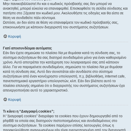
Μην πανικοβάλλεστε! Αν και ο κωδικός πρόσβασής σας δεν μπορεί να
ανακτηθεί, μπορεί εύκολα να επαναφερθεί. Επισκεφθείτε τη σελίδα σύνδεσης και
πατήστε στο
Ξέχασα τον κωδικό μου
. Ακολουθήστε τις οδηγίες και θα είστε σε
θέση να συνδεθείτε πάλι σύντομα.
Ωστόσο, αν δεν είστε σε θέση να επαναφέρετε τον κωδικό πρόσβασής σας,
επικοινωνήστε με κάποιον διαχειριστή του συστήματος συζητήσεων.
Κορυφή
Γιατί αποσυνδέομαι αυτόματα;
Εάν δεν έχετε σημειώσει το πλαίσιο
Να με θυμάσαι
κατά τη σύνδεση σας, το
σύστημα συζητήσεων θα σας διατηρεί συνδεδεμένο μόνο για έναν καθορισμένο
χρόνο. Αυτό αποτρέπει την κατάχρηση του λογαριασμού σας από κάποιον
άλλο. Για να παραμείνετε συνδεδεμένοι, σημειώστε το πλαίσιο
Να με θυμάσαι
κατά τη σύνδεση σας. Αυτό δεν συνιστάται εάν συνδέεστε στο σύστημα
συζητήσεων από έναν κοινόχρηστο υπολογιστή, π.χ. βιβλιοθήκη, internet cafe,
πανεπιστημιακό εργαστήριο υπολογιστών, κλπ. Εάν δεν βλέπετε αυτό το
πλαίσιο επιλογής σημαίνει ότι ο διαχειριστής του συστήματος συζητήσεων έχει
απενεργοποιήσει αυτό το χαρακτηριστικό.
Κορυφή
Τι κάνει η “Διαγραφή cookies”;
Η “Διαγραφή cookies” διαγράφει τα cookies που έχουν δημιουργηθεί από το
phpBB τα οποία σας διατηρούν πιστοποιημένους και συνδεδεμένους στο
σύστημα συζητήσεων. Τα cookies παρέχουν επίσης λειτουργίες όπως η
παρακολούθηση αναγνωσμένων εάν είναι ενεργοποιημένη από τον διαχειριστή