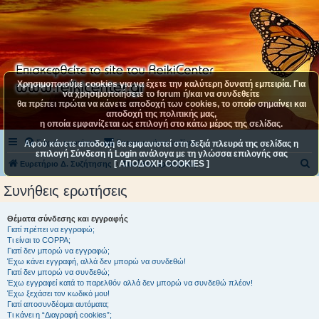
Χρησιμοποιούμε cookies για να έχετε την καλύτερη δυνατή εμπειρία. Για
να χρησιμοποιήσετε το forum ή/και να συνδεθείτε
θα πρέπει πρώτα να κάνετε αποδοχή των cookies, το οποίο σημαίνει και
αποδοχή της πολιτικής μας,
η οποία εμφανίζεται ως επιλογή στο κάτω μέρος της σελίδας.
Συχνές ερωτήσεις
Επικοινωνήστε μαζί μας
Αφού κάνετε αποδοχή θα εμφανιστεί στη δεξιά πλευρά της σελίδας η
επιλογή Σύνδεση ή Login ανάλογα με τη γλώσσα επιλογής σας
[ ΑΠΟΔΟΧΗ COOKIES ]
Α
Ευρετήριο Δ. Συζήτησης
Συνήθεις ερωτήσεις
ν
Συνήθεις ερωτήσεις
α
ζ
Θέματα σύνδεσης και εγγραφής
Γιατί πρέπει να εγγραφώ;
ή
Τι είναι το COPPA;
τ
Γιατί δεν μπορώ να εγγραφώ;
Έχω κάνει εγγραφή, αλλά δεν μπορώ να συνδεθώ!
η
Γιατί δεν μπορώ να συνδεθώ;
Έχω εγγραφεί κατά το παρελθόν αλλά δεν μπορώ να συνδεθώ πλέον!
σ
Έχω ξεχάσει τον κωδικό μου!
η
Γιατί αποσυνδέομαι αυτόματα;
Τι κάνει η “Διαγραφή cookies”;