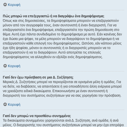
Κορυφή
Πώς μπορώ να επεξεργαστώ ή να διαγράψω ένα δημοψήφισμα;
Όπως και στις δημοσιεύσεις, τα δημοψηφίσματα μπορούν να επεξεργαστούν
μόνον από τον συγγραφέα τους, έναν συντονιστή ή έναν διαχειριστή. Για να
επεξεργαστείτε ένα δημοψήφισμα, επεξεργαστείτε την πρώτη δημοσίευση στο
θέμα. Αυτή έχει πάντα συνδεδεμένο το δημοψήφισμα με αυτό. Εάν κανένας δεν
έχει δώσει μια ψήφο, τα μέλη μπορούν να διαγράψουν το δημοψήφισμα ή να
επεξεργαστούν κάθε επιλογή του δημοψηφίσματος. Ωστόσο, εάν κάποιο μέλος
έχει ήδη ψηφίσει, μόνον οι συντονιστές ή οι διαχειριστές μπορούν να το
επεξεργαστούν ή να το διαγράψουν. Αυτό αποτρέπει τις επιλογές
δημοψηφίσματος να αλλαχθούν εν εξελίξει ενός δημοψηφίσματος.
Κορυφή
Γιατί δεν έχω πρόσβαση σε μια Δ. Συζήτηση;
Μερικές Δ. Συζητήσεις μπορεί να περιορίζονται σε ορισμένα μέλη ή ομάδες. Για
να δείτε, να διαβάσετε, να απαντήσετε ή για οποιαδήποτε άλλη ενέργεια μπορεί
να χρειάζεστε ειδικά δικαιώματα. Επικοινωνήστε με έναν συντονιστή ή
διαχειριστή του συστήματος συζητήσεων για να σας χορηγήσει την πρόσβαση.
Κορυφή
Γιατί δεν μπορώ να προσθέσω συνημμένα;
Τα δικαιώματα συνημμένου χορηγούνται ανά Δ. Συζήτηση, ανά ομάδα, ή ανά
μέλος. Ο διαχειριστής του συστήματος συζητήσεων μπορεί να μην έχει επιτρέψει