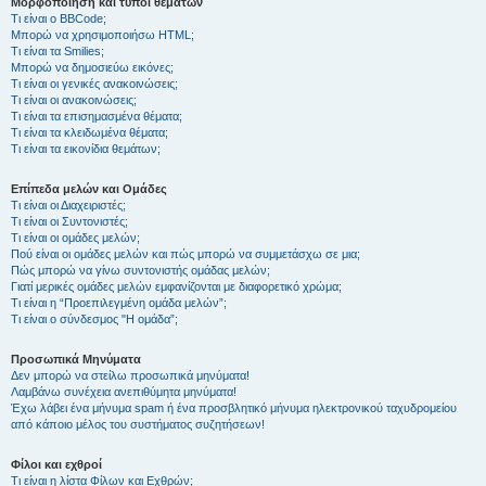
Μορφοποίηση και τύποι θεμάτων
Τι είναι ο BBCode;
Μπορώ να χρησιμοποιήσω HTML;
Τι είναι τα Smilies;
Μπορώ να δημοσιεύω εικόνες;
Τι είναι οι γενικές ανακοινώσεις;
Τι είναι οι ανακοινώσεις;
Τι είναι τα επισημασμένα θέματα;
Τι είναι τα κλειδωμένα θέματα;
Τι είναι τα εικονίδια θεμάτων;
Επίπεδα μελών και Ομάδες
Τι είναι οι Διαχειριστές;
Τι είναι οι Συντονιστές;
Τι είναι οι ομάδες μελών;
Πού είναι οι ομάδες μελών και πώς μπορώ να συμμετάσχω σε μια;
Πώς μπορώ να γίνω συντονιστής ομάδας μελών;
Γιατί μερικές ομάδες μελών εμφανίζονται με διαφορετικό χρώμα;
Τι είναι η “Προεπιλεγμένη ομάδα μελών”;
Τι είναι ο σύνδεσμος "Η ομάδα”;
Προσωπικά Μηνύματα
Δεν μπορώ να στείλω προσωπικά μηνύματα!
Λαμβάνω συνέχεια ανεπιθύμητα μηνύματα!
Έχω λάβει ένα μήνυμα spam ή ένα προσβλητικό μήνυμα ηλεκτρονικού ταχυδρομείου
από κάποιο μέλος του συστήματος συζητήσεων!
Φίλοι και εχθροί
Τι είναι η λίστα Φίλων και Εχθρών;