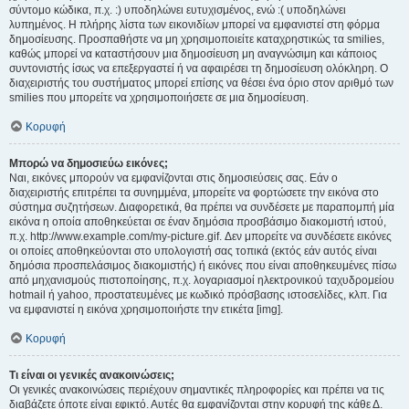
σύντομο κώδικα, π.χ. :) υποδηλώνει ευτυχισμένος, ενώ :( υποδηλώνει
λυπημένος. Η πλήρης λίστα των εικονιδίων μπορεί να εμφανιστεί στη φόρμα
δημοσίευσης. Προσπαθήστε να μη χρησιμοποιείτε καταχρηστικώς τα smilies,
καθώς μπορεί να καταστήσουν μια δημοσίευση μη αναγνώσιμη και κάποιος
συντονιστής ίσως να επεξεργαστεί ή να αφαιρέσει τη δημοσίευση ολόκληρη. Ο
διαχειριστής του συστήματος μπορεί επίσης να θέσει ένα όριο στον αριθμό των
smilies που μπορείτε να χρησιμοποιήσετε σε μια δημοσίευση.
Κορυφή
Μπορώ να δημοσιεύω εικόνες;
Ναι, εικόνες μπορούν να εμφανίζονται στις δημοσιεύσεις σας. Εάν ο
διαχειριστής επιτρέπει τα συνημμένα, μπορείτε να φορτώσετε την εικόνα στο
σύστημα συζητήσεων. Διαφορετικά, θα πρέπει να συνδέσετε με παραπομπή μία
εικόνα η οποία αποθηκεύεται σε έναν δημόσια προσβάσιμο διακομιστή ιστού,
π.χ. http://www.example.com/my-picture.gif. Δεν μπορείτε να συνδέσετε εικόνες
οι οποίες αποθηκεύονται στο υπολογιστή σας τοπικά (εκτός εάν αυτός είναι
δημόσια προσπελάσιμος διακομιστής) ή εικόνες που είναι αποθηκευμένες πίσω
από μηχανισμούς πιστοποίησης, π.χ. λογαριασμοί ηλεκτρονικού ταχυδρομείου
hotmail ή yahoo, προστατευμένες με κωδικό πρόσβασης ιστοσελίδες, κλπ. Για
να εμφανιστεί η εικόνα χρησιμοποιήστε την ετικέτα [img].
Κορυφή
Τι είναι οι γενικές ανακοινώσεις;
Οι γενικές ανακοινώσεις περιέχουν σημαντικές πληροφορίες και πρέπει να τις
διαβάζετε όποτε είναι εφικτό. Αυτές θα εμφανίζονται στην κορυφή της κάθε Δ.