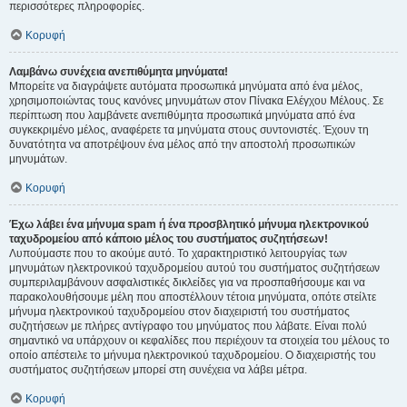
περισσότερες πληροφορίες.
Κορυφή
Λαμβάνω συνέχεια ανεπιθύμητα μηνύματα!
Μπορείτε να διαγράψετε αυτόματα προσωπικά μηνύματα από ένα μέλος,
χρησιμοποιώντας τους κανόνες μηνυμάτων στον Πίνακα Ελέγχου Μέλους. Σε
περίπτωση που λαμβάνετε ανεπιθύμητα προσωπικά μηνύματα από ένα
συγκεκριμένο μέλος, αναφέρετε τα μηνύματα στους συντονιστές. Έχουν τη
δυνατότητα να αποτρέψουν ένα μέλος από την αποστολή προσωπικών
μηνυμάτων.
Κορυφή
Έχω λάβει ένα μήνυμα spam ή ένα προσβλητικό μήνυμα ηλεκτρονικού
ταχυδρομείου από κάποιο μέλος του συστήματος συζητήσεων!
Λυπούμαστε που το ακούμε αυτό. Το χαρακτηριστικό λειτουργίας των
μηνυμάτων ηλεκτρονικού ταχυδρομείου αυτού του συστήματος συζητήσεων
συμπεριλαμβάνουν ασφαλιστικές δικλείδες για να προσπαθήσουμε και να
παρακολουθήσουμε μέλη που αποστέλλουν τέτοια μηνύματα, οπότε στείλτε
μήνυμα ηλεκτρονικού ταχυδρομείου στον διαχειριστή του συστήματος
συζητήσεων με πλήρες αντίγραφο του μηνύματος που λάβατε. Είναι πολύ
σημαντικό να υπάρχουν οι κεφαλίδες που περιέχουν τα στοιχεία του μέλους το
οποίο απέστειλε το μήνυμα ηλεκτρονικού ταχυδρομείου. Ο διαχειριστής του
συστήματος συζητήσεων μπορεί στη συνέχεια να λάβει μέτρα.
Κορυφή