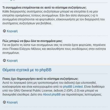
Τι συνημμένα επιτρέπονται σε αυτό το σύστημα συζητήσεων;
Κάθε διαχειριστής συστήματος συζητήσεων μπορεί να επιτρέπει ή να μην
επιτρέπει ορισμένους τύπους συνημμένων. Εάν δεν είστε σίγουρος (-η) τι
συνημμένα επιτρέπονται να φορτωθούν, επικοινωνήστε με τον διαχειριστή του
συστήματος συζητήσεων για βοήθεια.
Κορυφή
Πώς μπορώ να βρω όλα τα συνημμένα μου;
Για να βρείτε τη λίστα των συνημμένων σας τα οποία έχετε φορτώσει, πηγαίνετε
στον Πίνακα Ελέγχου Μέλους και ακολουθήστε τους συνδέσμους στην ενότητα
συνημμένων.
Κορυφή
Θέματα σχετικά με το phpBB
Ποιος έχει δημιουργήσει αυτό το σύστημα συζητήσεων;
Αυτό το λογισμικό (στη μη τροποποιημένη του έκδοση) έχει υλοποιηθεί,
κυκλοφορήσει και είναι κατοχυρωμένο από το
phpBB Limited
. Είναι διαθέσιμο
υπό την GNU General Public License, έκδοση 2 (GPL-2.0) και μπορεί να
διανεμηθεί ελεύθερα. Δείτε στο
About phpBB
για περισσότερες λεπτομέρειες.
Κορυφή