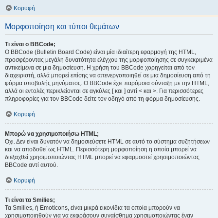
Κορυφή
Μορφοποίηση και τύποι θεμάτων
Τι είναι ο BBCode;
Ο BBCode (Bulletin Board Code) είναι μία ιδιαίτερη εφαρμογή της HTML,
προσφέροντας μεγάλη δυνατότητα ελέγχου της μορφοποίησης σε συγκεκριμένα
αντικείμενα σε μια δημοσίευση. Η χρήση του BBCode χορηγείται από τον
διαχειριστή, αλλά μπορεί επίσης να απενεργοποιηθεί σε μια δημοσίευση από τη
φόρμα υποβολής μηνύματος. Ο BBCode έχει παρόμοια σύνταξη με την HTML,
αλλά οι εντολές περικλείονται σε αγκύλες [ και ] αντί < και >. Για περισσότερες
πληροφορίες για τον BBCode δείτε τον οδηγό από τη φόρμα δημοσίευσης.
Κορυφή
Μπορώ να χρησιμοποιήσω HTML;
Όχι. Δεν είναι δυνατόν να δημοσιεύσετε HTML σε αυτό το σύστημα συζητήσεων
και να αποδοθεί ως HTML. Περισσότερη μορφοποίηση η οποία μπορεί να
διεξαχθεί χρησιμοποιώντας HTML μπορεί να εφαρμοστεί χρησιμοποιώντας
BBCode αντί αυτού.
Κορυφή
Τι είναι τα Smilies;
Τα Smilies, ή Emoticons, είναι μικρά εικονίδια τα οποία μπορούν να
χρησιμοποιηθούν για να εκφράσουν συναίσθημα χρησιμοποιώντας έναν