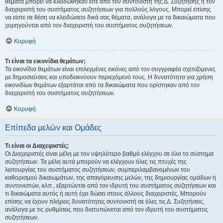
θέματα μπορεί να κλειδώθηκαν είτε από τον συντονιστή της Δ. Συζήτησης ή τον
διαχειριστή του συστήματος συζητήσεων για πολλούς λόγους. Μπορεί επίσης
να είστε σε θέση να κλειδώσετε δικά σας θέματα, ανάλογα με τα δικαιώματα που
χορηγούνται από τον διαχειριστή του συστήματος συζητήσεων.
Κορυφή
Τι είναι τα εικονίδια θεμάτων;
Τα εικονίδια θεμάτων είναι επιλεγμένες εικόνες από τον συγγραφέα σχετιζόμενες
με δημοσιεύσεις και υποδεικνύουν περιεχόμενό τους. Η δυνατότητα για χρήση
εικονιδίων θεμάτων εξαρτάται από τα δικαιώματα που ορίστηκαν από τον
διαχειριστή του συστήματος συζητήσεων.
Κορυφή
Επίπεδα μελών και Ομάδες
Τι είναι οι Διαχειριστές;
Οι Διαχειριστές είναι μέλη με τον υψηλότερο βαθμό ελέγχου σε όλο το σύστημα
συζητήσεων. Τα μέλη αυτά μπορούν να ελέγχουν όλες τις πτυχές της
λειτουργίας του συστήματος συζητήσεων, συμπεριλαμβανομένων του
καθορισμού δικαιωμάτων, της απαγόρευσης μελών, της δημιουργίας ομάδων ή
συντονιστών, κλπ., εξαρτώνται από τον ιδρυτή του συστήματος συζητήσεων και
τι δικαιώματα αυτός ή αυτή έχει δώσει στους άλλους διαχειριστές. Μπορούν
επίσης να έχουν πλήρεις δυνατότητες συντονιστή σε όλες τις Δ. Συζητήσεις,
ανάλογα με τις ρυθμίσεις που διατυπώνεται από τον ιδρυτή του συστήματος
συζητήσεων.