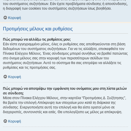
του συστήματος συζητήσεων. Εάν έχετε προβλήματα σύνδεσης ή αποσύνδεσης,
η διαγραφή των cookies του συστήματος συζητήσεων ίσως βοηθήσει.
Κορυφή
Προτιμήσεις μέλους και ρυθμίσεις
Πώς μπορώ να αλλάξω τις ρυθμίσεις μου;
Εάν είστε εγγεγραμμένο μέλος, όλες οι ρυθμίσεις σας αποθηκεύονται στη βάση
δεδομένων του συστήματος συζητήσεων. Για να τις αλλάξετε, επισκεφθείτε τον
Πίνακα Ελέγχου Μέλους. Ένας σύνδεσμος μπορεί συνήθως να βρεθεί πατώντας
στο όνομα μέλους σας στην κορυφή των περισσότερων σελίδων του
συστήματος συζητήσεων. Αυτό το σύστημα θα σας επιτρέψει να αλλάξετε τις
ρυθμίσεις και τις προτιμήσεις σας.
Κορυφή
Πώς μπορώ να αποτρέψω την εμφάνιση του ονόματος μου στη λίστα μελών
σε σύνδεση;
Μέσα στον Πίνακα Ελέγχου Μέλους, στην καρτέλα “Προτιμήσεις Δ. Συζήτησης”,
θα βρείτε την επιλογή
Απόκρυψη των στοιχείων μου κατά τη διάρκεια της
σύνδεσης
. Ενεργοποιήστε αυτή την επιλογή και θα είστε ορατοί μόνο σε
διαχειριστές, συντονιστές και εσάς. Θα υπολογίζεστε ως μέλος με απόκρυψη.
Κορυφή