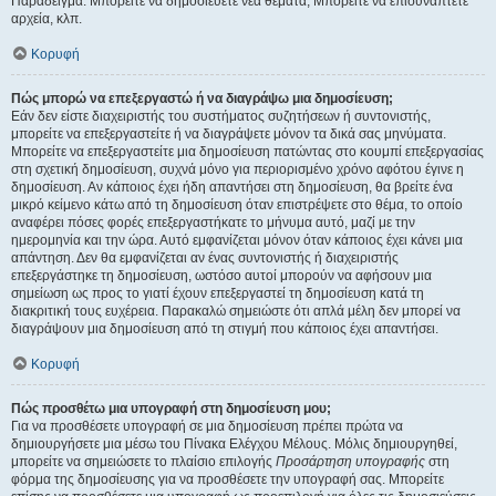
Παράδειγμα: Μπορείτε να δημοσιεύετε νέα θέματα, Μπορείτε να επισυνάπτετε
αρχεία, κλπ.
Κορυφή
Πώς μπορώ να επεξεργαστώ ή να διαγράψω μια δημοσίευση;
Εάν δεν είστε διαχειριστής του συστήματος συζητήσεων ή συντονιστής,
μπορείτε να επεξεργαστείτε ή να διαγράψετε μόνον τα δικά σας μηνύματα.
Μπορείτε να επεξεργαστείτε μια δημοσίευση πατώντας στο κουμπί επεξεργασίας
στη σχετική δημοσίευση, συχνά μόνο για περιορισμένο χρόνο αφότου έγινε η
δημοσίευση. Αν κάποιος έχει ήδη απαντήσει στη δημοσίευση, θα βρείτε ένα
μικρό κείμενο κάτω από τη δημοσίευση όταν επιστρέψετε στο θέμα, το οποίο
αναφέρει πόσες φορές επεξεργαστήκατε το μήνυμα αυτό, μαζί με την
ημερομηνία και την ώρα. Αυτό εμφανίζεται μόνον όταν κάποιος έχει κάνει μια
απάντηση. Δεν θα εμφανίζεται αν ένας συντονιστής ή διαχειριστής
επεξεργάστηκε τη δημοσίευση, ωστόσο αυτοί μπορούν να αφήσουν μια
σημείωση ως προς το γιατί έχουν επεξεργαστεί τη δημοσίευση κατά τη
διακριτική τους ευχέρεια. Παρακαλώ σημειώστε ότι απλά μέλη δεν μπορεί να
διαγράψουν μια δημοσίευση από τη στιγμή που κάποιος έχει απαντήσει.
Κορυφή
Πώς προσθέτω μια υπογραφή στη δημοσίευση μου;
Για να προσθέσετε υπογραφή σε μια δημοσίευση πρέπει πρώτα να
δημιουργήσετε μια μέσω του Πίνακα Ελέγχου Μέλους. Μόλις δημιουργηθεί,
μπορείτε να σημειώσετε το πλαίσιο επιλογής
Προσάρτηση υπογραφής
στη
φόρμα της δημοσίευσης για να προσθέσετε την υπογραφή σας. Μπορείτε