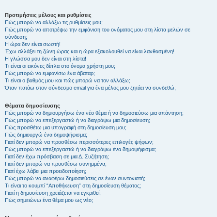
Προτιμήσεις μέλους και ρυθμίσεις
Πώς μπορώ να αλλάξω τις ρυθμίσεις μου;
Πώς μπορώ να αποτρέψω την εμφάνιση του ονόματος μου στη λίστα μελών σε
σύνδεση;
Η ώρα δεν είναι σωστή!
Έχω αλλάξει τη ζώνη ώρας και η ώρα εξακολουθεί να είναι λανθασμένη!
Η γλώσσα μου δεν είναι στη λίστα!
Τι είναι οι εικόνες δίπλα στο όνομα χρήστη μου;
Πώς μπορώ να εμφανίσω ένα άβαταρ;
Τι είναι ο βαθμός μου και πώς μπορώ να τον αλλάξω;
Όταν πατάω στον σύνδεσμο email για ένα μέλος μου ζητάει να συνδεθώ;
Θέματα δημοσίευσης
Πώς μπορώ να δημιουργήσω ένα νέο θέμα ή να δημοσιεύσω μια απάντηση;
Πώς μπορώ να επεξεργαστώ ή να διαγράψω μια δημοσίευση;
Πώς προσθέτω μια υπογραφή στη δημοσίευση μου;
Πώς δημιουργώ ένα δημοψήφισμα;
Γιατί δεν μπορώ να προσθέσω περισσότερες επιλογές ψήφων;
Πώς μπορώ να επεξεργαστώ ή να διαγράψω ένα δημοψήφισμα;
Γιατί δεν έχω πρόσβαση σε μια Δ. Συζήτηση;
Γιατί δεν μπορώ να προσθέσω συνημμένα;
Γιατί έχω λάβει μια προειδοποίηση;
Πώς μπορώ να αναφέρω δημοσιεύσεις σε έναν συντονιστή;
Τι είναι το κουμπί “Αποθήκευση” στη δημοσίευση θέματος;
Γιατί η δημοσίευση χρειάζεται να εγκριθεί;
Πώς σημειώνω ένα θέμα μου ως νέο;