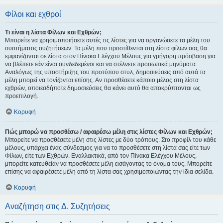
Φίλοι και εχθροί
Τι είναι η λίστα Φίλων και Εχθρών;
Μπορείτε να χρησιμοποιήσετε αυτές τις λίστες για να οργανώσετε τα μέλη του
συστήματος συζητήσεων. Τα μέλη που προστίθενται στη λίστα φίλων σας θα
εμφανίζονται σε λίστα στον Πίνακα Ελέγχου Μέλους για γρήγορη πρόσβαση για
να βλέπετε εάν είναι συνδεδεμένοι και να στέλνετε προσωπικά μηνύματα.
Αναλόγως της υποστήριξης του προτύπου στυλ, δημοσιεύσεις από αυτά τα
μέλη μπορεί να τονίζονται επίσης. Αν προσθέσετε κάποιο μέλος στη λίστα
εχθρών, οποιεσδήποτε δημοσιεύσεις θα κάνει αυτό θα αποκρύπτονται ως
προεπιλογή.
Κορυφή
Πώς μπορώ να προσθέσω / αφαιρέσω μέλη στις λίστες Φίλων και Εχθρών;
Μπορείτε να προσθέσετε μέλη στις λίστες με δύο τρόπους. Στο προφίλ του κάθε
μέλους, υπάρχει ένας σύνδεσμος για να το προσθέσετε στη λίστα σας είτε των
Φίλων, είτε των Εχθρών. Εναλλακτικά, από τον Πίνακα Ελέγχου Μέλους,
μπορείτε κατευθείαν να προσθέσετε μέλη εισάγοντας το όνομα τους. Μπορείτε
επίσης να αφαιρέσετε μέλη από τη λίστα σας χρησιμοποιώντας την ίδια σελίδα.
Κορυφή
Αναζήτηση στις Δ. Συζητήσεις