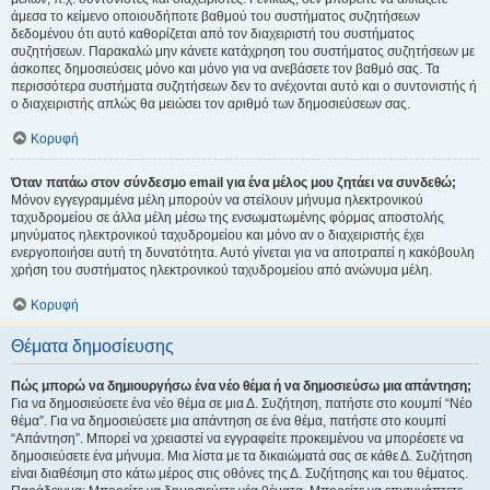
άμεσα το κείμενο οποιουδήποτε βαθμού του συστήματος συζητήσεων
δεδομένου ότι αυτό καθορίζεται από τον διαχειριστή του συστήματος
συζητήσεων. Παρακαλώ μην κάνετε κατάχρηση του συστήματος συζητήσεων με
άσκοπες δημοσιεύσεις μόνο και μόνο για να ανεβάσετε τον βαθμό σας. Τα
περισσότερα συστήματα συζητήσεων δεν το ανέχονται αυτό και ο συντονιστής ή
ο διαχειριστής απλώς θα μειώσει τον αριθμό των δημοσιεύσεων σας.
Κορυφή
Όταν πατάω στον σύνδεσμο email για ένα μέλος μου ζητάει να συνδεθώ;
Μόνον εγγεγραμμένα μέλη μπορούν να στείλουν μήνυμα ηλεκτρονικού
ταχυδρομείου σε άλλα μέλη μέσω της ενσωματωμένης φόρμας αποστολής
μηνύματος ηλεκτρονικού ταχυδρομείου και μόνο αν ο διαχειριστής έχει
ενεργοποιήσει αυτή τη δυνατότητα. Αυτό γίνεται για να αποτραπεί η κακόβουλη
χρήση του συστήματος ηλεκτρονικού ταχυδρομείου από ανώνυμα μέλη.
Κορυφή
Θέματα δημοσίευσης
Πώς μπορώ να δημιουργήσω ένα νέο θέμα ή να δημοσιεύσω μια απάντηση;
Για να δημοσιεύσετε ένα νέο θέμα σε μια Δ. Συζήτηση, πατήστε στο κουμπί “Νέο
θέμα”. Για να δημοσιεύσετε μια απάντηση σε ένα θέμα, πατήστε στο κουμπί
“Απάντηση”. Μπορεί να χρειαστεί να εγγραφείτε προκειμένου να μπορέσετε να
δημοσιεύσετε ένα μήνυμα. Μια λίστα με τα δικαιώματά σας σε κάθε Δ. Συζήτηση
είναι διαθέσιμη στο κάτω μέρος στις οθόνες της Δ. Συζήτησης και του θέματος.