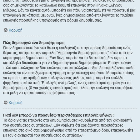
επίσης να προσθέσετε μια υπογραφή ως προεπιλογή για όλες τις δημοσιεύσεις
σας σημειώνοντας το κατάλληλο κουμπί επιλογής στον Πίνακα Ελέγχου
Μέλους. Εάν το κάνετε αυτό, μπορείτε και πάλι να αποτρέψετε να προστεθεί μια
υπογραφή σε κάποιες μεμονωμένες δημοσιεύσεις από-επιλέγοντας το πλαίσιο
επιλογής προσθήκης υπογραφής στη φόρμα δημοσίευσης.
Κορυφή
Πώς δημιουργώ ένα δημοψήφισμα;
Όταν δημοσιεύετε ένα νέο θέμα ή επεξεργάζεστε την πρώτη δημοσίευση ενός
θέματος, πατήστε στην καρτέλα “Δημιουργία δημοψηφίσματος” κάτω από την
κύρια φόρμα δημοσίευσης. Εάν δεν μπορείτε να το δείτε αυτό, δεν έχετε τα
κατάλληλα δικαιώματα για να δημιουργήσετε δημοψηφίσματα. Εισάγετε έναν
τίτλο και τουλάχιστον δύο επιλογές στα κατάλληλα πεδία, διασφαλίζοντας κάθε
επιλογή να είναι σε ξεχωριστή γραμμή στην περιοχή κειμένου. Μπορείτε επίσης
να ορίσετε τον αριθμό των επιλογών ενός μέλους που μπορεί να επιλέξει
ψηφίζοντας κάτω από “Επιλογές ανά μέλος”, ένα χρονικό όριο ημερών για το
δημοψήφισμα, (0 για χωρίς χρονικό όριο) και τέλος την επιλογή να επιτρέψετε
στα μέλη να τροποποιούν τις ψήφους τους.
Κορυφή
Γιατί δεν μπορώ να προσθέσω περισσότερες επιλογές ψήφων;
Το όριο για τις επιλογές στα δημοψηφίσματα καθορίζεται από τον διαχειριστή
του συστήματος συζητήσεων. Εάν νομίζετε ότι χρειάζονται περισσότερες
επιλογές στο δικό σας δημοψήφισμα από το επιτρεπόμενο όριο, επικοινωνείτε
με τον διαχειριστή του συστήματος συζητήσεων.