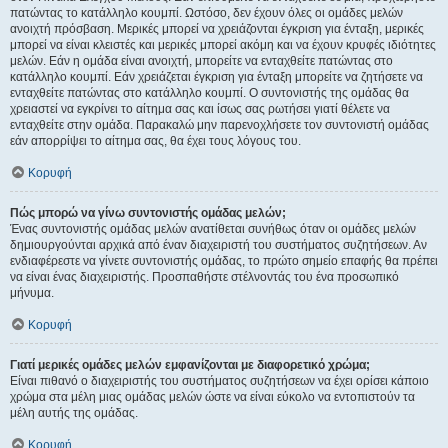
πατώντας το κατάλληλο κουμπί. Ωστόσο, δεν έχουν όλες οι ομάδες μελών
ανοιχτή πρόσβαση. Μερικές μπορεί να χρειάζονται έγκριση για ένταξη, μερικές
μπορεί να είναι κλειστές και μερικές μπορεί ακόμη και να έχουν κρυφές ιδιότητες
μελών. Εάν η ομάδα είναι ανοιχτή, μπορείτε να ενταχθείτε πατώντας στο
κατάλληλο κουμπί. Εάν χρειάζεται έγκριση για ένταξη μπορείτε να ζητήσετε να
ενταχθείτε πατώντας στο κατάλληλο κουμπί. Ο συντονιστής της ομάδας θα
χρειαστεί να εγκρίνει το αίτημα σας και ίσως σας ρωτήσει γιατί θέλετε να
ενταχθείτε στην ομάδα. Παρακαλώ μην παρενοχλήσετε τον συντονιστή ομάδας
εάν απορρίψει το αίτημα σας, θα έχει τους λόγους του.
Κορυφή
Πώς μπορώ να γίνω συντονιστής ομάδας μελών;
Ένας συντονιστής ομάδας μελών ανατίθεται συνήθως όταν οι ομάδες μελών
δημιουργούνται αρχικά από έναν διαχειριστή του συστήματος συζητήσεων. Αν
ενδιαφέρεστε να γίνετε συντονιστής ομάδας, το πρώτο σημείο επαφής θα πρέπει
να είναι ένας διαχειριστής. Προσπαθήστε στέλνοντάς του ένα προσωπικό
μήνυμα.
Κορυφή
Γιατί μερικές ομάδες μελών εμφανίζονται με διαφορετικό χρώμα;
Είναι πιθανό ο διαχειριστής του συστήματος συζητήσεων να έχει ορίσει κάποιο
χρώμα στα μέλη μιας ομάδας μελών ώστε να είναι εύκολο να εντοπιστούν τα
μέλη αυτής της ομάδας.
Κορυφή