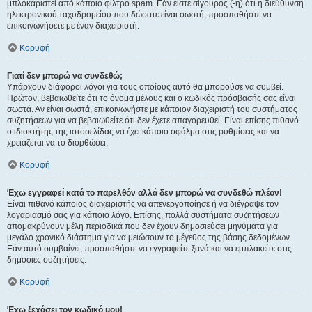
μπλοκαριστεί από κάποιο φίλτρο spam. Εάν είστε σίγουρος (-η) ότι η διεύθυνση
ηλεκτρονικού ταχυδρομείου που δώσατε είναι σωστή, προσπαθήστε να
επικοινωνήσετε με έναν διαχειριστή.
Κορυφή
Γιατί δεν μπορώ να συνδεθώ;
Υπάρχουν διάφοροι λόγοι για τους οποίους αυτό θα μπορούσε να συμβεί.
Πρώτον, βεβαιωθείτε ότι το όνομα μέλους και ο κωδικός πρόσβασής σας είναι
σωστά. Αν είναι σωστά, επικοινωνήστε με κάποιον διαχειριστή του συστήματος
συζητήσεων για να βεβαιωθείτε ότι δεν έχετε απαγορευθεί. Είναι επίσης πιθανό
ο ιδιοκτήτης της ιστοσελίδας να έχει κάποιο σφάλμα στις ρυθμίσεις και να
χρειάζεται να το διορθώσει.
Κορυφή
Έχω εγγραφεί κατά το παρελθόν αλλά δεν μπορώ να συνδεθώ πλέον!
Είναι πιθανό κάποιος διαχειριστής να απενεργοποίησε ή να διέγραψε τον
λογαριασμό σας για κάποιο λόγο. Επίσης, πολλά συστήματα συζητήσεων
απομακρύνουν μέλη περιοδικά που δεν έχουν δημοσιεύσει μηνύματα για
μεγάλο χρονικό διάστημα για να μειώσουν το μέγεθος της βάσης δεδομένων.
Εάν αυτό συμβαίνει, προσπαθήστε να εγγραφείτε ξανά και να εμπλακείτε στις
δημόσιες συζητήσεις.
Κορυφή
Έχω ξεχάσει τον κωδικό μου!