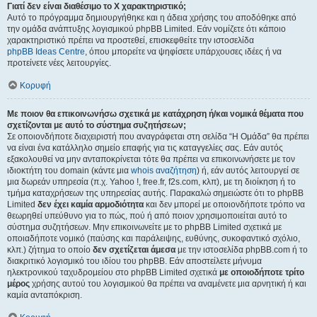
Γιατί δεν είναι διαθέσιμο το Χ χαρακτηριστικό;
Αυτό το πρόγραμμα δημιουργήθηκε και η άδεια χρήσης του αποδόθηκε από
την ομάδα ανάπτυξης λογισμικού phpBB Limited. Εάν νομίζετε ότι κάποιο
χαρακτηριστικό πρέπει να προστεθεί, επισκεφθείτε την ιστοσελίδα
phpBB Ideas Centre
, όπου μπορείτε να ψηφίσετε υπάρχουσες ιδέες ή να
προτείνετε νέες λειτουργίες.
Κορυφή
Με ποιον θα επικοινωνήσω σχετικά με κατάχρηση ή/και νομικά θέματα που
σχετίζονται με αυτό το σύστημα συζητήσεων;
Σε οποιονδήποτε διαχειριστή που αναγράφεται στη σελίδα “Η Ομάδα” θα πρέπει
να είναι ένα κατάλληλο σημείο επαφής για τις καταγγελίες σας. Εάν αυτός
εξακολουθεί να μην ανταποκρίνεται τότε θα πρέπει να επικοινωνήσετε με τον
ιδιοκτήτη του domain (κάντε μια
whois αναζήτηση
) ή, εάν αυτός λειτουργεί σε
μια δωρεάν υπηρεσία (π.χ. Yahoo !, free.fr, f2s.com, κλπ), με τη διοίκηση ή το
τμήμα καταχρήσεων της υπηρεσίας αυτής. Παρακαλώ σημειώστε ότι το phpBB
Limited
δεν έχει καμία αρμοδιότητα
και δεν μπορεί με οποιονδήποτε τρόπο να
θεωρηθεί υπεύθυνο για το πώς, πού ή από ποιον χρησιμοποιείται αυτό το
σύστημα συζητήσεων. Μην επικοινωνείτε με το phpBB Limited σχετικά με
οποιαδήποτε νομικό (παύσης και παράλειψης, ευθύνης, συκοφαντικό σχόλιο,
κλπ.) ζήτημα το οποίο
δεν σχετίζεται άμεσα
με την ιστοσελίδα phpBB.com ή το
διακριτικό λογισμικό του ιδίου του phpBB. Εάν αποστείλετε μήνυμα
ηλεκτρονικού ταχυδρομείου στο phpBB Limited σχετικά
με οποιοδήποτε τρίτο
μέρος
χρήσης αυτού του λογισμικού θα πρέπει να αναμένετε μια αρνητική ή και
καμία ανταπόκριση.