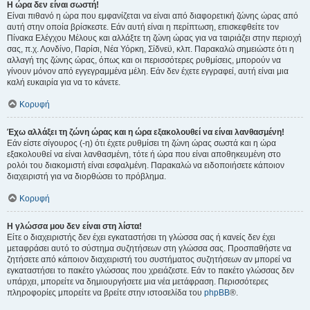
Η ώρα δεν είναι σωστή!
Είναι πιθανό η ώρα που εμφανίζεται να είναι από διαφορετική ζώνης ώρας από
αυτή στην οποία βρίσκεστε. Εάν αυτή είναι η περίπτωση, επισκεφθείτε τον
Πίνακα Ελέγχου Μέλους και αλλάξτε τη ζώνη ώρας για να ταιριάζει στην περιοχή
σας, π.χ. Λονδίνο, Παρίσι, Νέα Υόρκη, Σίδνεϋ, κλπ. Παρακαλώ σημειώστε ότι η
αλλαγή της ζώνης ώρας, όπως και οι περισσότερες ρυθμίσεις, μπορούν να
γίνουν μόνον από εγγεγραμμένα μέλη. Εάν δεν έχετε εγγραφεί, αυτή είναι μια
καλή ευκαιρία για να το κάνετε.
Κορυφή
Έχω αλλάξει τη ζώνη ώρας και η ώρα εξακολουθεί να είναι λανθασμένη!
Εάν είστε σίγουρος (-η) ότι έχετε ρυθμίσει τη ζώνη ώρας σωστά και η ώρα
εξακολουθεί να είναι λανθασμένη, τότε ή ώρα που είναι αποθηκευμένη στο
ρολόι του διακομιστή είναι εσφαλμένη. Παρακαλώ να ειδοποιήσετε κάποιον
διαχειριστή για να διορθώσει το πρόβλημα.
Κορυφή
Η γλώσσα μου δεν είναι στη λίστα!
Είτε ο διαχειριστής δεν έχει εγκαταστήσει τη γλώσσα σας ή κανείς δεν έχει
μεταφράσει αυτό το σύστημα συζητήσεων στη γλώσσα σας. Προσπαθήστε να
ζητήσετε από κάποιον διαχειριστή του συστήματος συζητήσεων αν μπορεί να
εγκαταστήσει το πακέτο γλώσσας που χρειάζεστε. Εάν το πακέτο γλώσσας δεν
υπάρχει, μπορείτε να δημιουργήσετε μια νέα μετάφραση. Περισσότερες
πληροφορίες μπορείτε να βρείτε στην ιστοσελίδα του
phpBB
®.