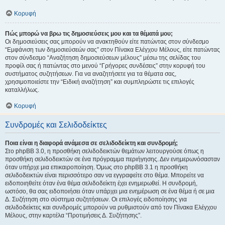
Κορυφή
Πώς μπορώ να βρω τις δημοσιεύσεις μου και τα θέματά μου;
Οι δημοσιεύσεις σας μπορούν να ανακτηθούν είτε πατώντας στον σύνδεσμο
“Εμφάνιση των δημοσιεύσεών σας” στον Πίνακα Ελέγχου Μέλους, είτε πατώντας
στον σύνδεσμο “Αναζήτηση δημοσιεύσεων μέλους” μέσω της σελίδας του
προφίλ σας ή πατώντας στο μενού “Γρήγορες συνδέσεις” στην κορυφή του
συστήματος συζητήσεων. Για να αναζητήσετε για τα θέματα σας,
χρησιμοποιείστε την “Ειδική αναζήτηση” και συμπληρώστε τις επιλογές
καταλλήλως.
Κορυφή
Συνδρομές και Σελιδοδείκτες
Ποια είναι η διαφορά ανάμεσα σε σελιδοδείκτη και συνδρομή;
Στο phpBB 3.0, η προσθήκη σελιδοδεικτών θεμάτων λειτουργούσε όπως η
προσθήκη σελιδοδεικτών σε ένα πρόγραμμα περιήγησης. Δεν ενημερωνόσασταν
όταν υπήρχε μια επικαιροποίηση. Όμως στο phpBB 3.1 η προσθήκη
σελιδοδεικτών είναι περισσότερο σαν να εγγραφείτε στο θέμα. Μπορείτε να
ειδοποιηθείτε όταν ένα θέμα σελιδοδείκτη έχει ενημερωθεί. Η συνδρομή,
ωστόσο, θα σας ειδοποιήσει όταν υπάρχει μια ενημέρωση σε ένα θέμα ή σε μια
Δ. Συζήτηση στο σύστημα συζητήσεων. Οι επιλογές ειδοποίησης για
σελιδοδείκτες και συνδρομές μπορούν να ρυθμιστούν από τον Πίνακα Ελέγχου
Μέλους, στην καρτέλα “Προτιμήσεις Δ. Συζήτησης”.