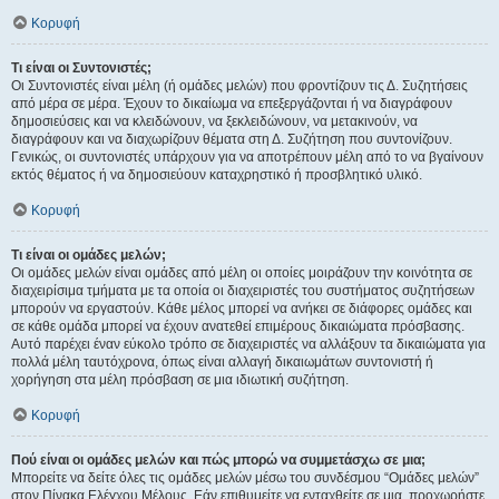
Κορυφή
Τι είναι οι Συντονιστές;
Οι Συντονιστές είναι μέλη (ή ομάδες μελών) που φροντίζουν τις Δ. Συζητήσεις
από μέρα σε μέρα. Έχουν το δικαίωμα να επεξεργάζονται ή να διαγράφουν
δημοσιεύσεις και να κλειδώνουν, να ξεκλειδώνουν, να μετακινούν, να
διαγράφουν και να διαχωρίζουν θέματα στη Δ. Συζήτηση που συντονίζουν.
Γενικώς, οι συντονιστές υπάρχουν για να αποτρέπουν μέλη από το να βγαίνουν
εκτός θέματος ή να δημοσιεύουν καταχρηστικό ή προσβλητικό υλικό.
Κορυφή
Τι είναι οι ομάδες μελών;
Οι ομάδες μελών είναι ομάδες από μέλη οι οποίες μοιράζουν την κοινότητα σε
διαχειρίσιμα τμήματα με τα οποία οι διαχειριστές του συστήματος συζητήσεων
μπορούν να εργαστούν. Κάθε μέλος μπορεί να ανήκει σε διάφορες ομάδες και
σε κάθε ομάδα μπορεί να έχουν ανατεθεί επιμέρους δικαιώματα πρόσβασης.
Αυτό παρέχει έναν εύκολο τρόπο σε διαχειριστές να αλλάξουν τα δικαιώματα για
πολλά μέλη ταυτόχρονα, όπως είναι αλλαγή δικαιωμάτων συντονιστή ή
χορήγηση στα μέλη πρόσβαση σε μια ιδιωτική συζήτηση.
Κορυφή
Πού είναι οι ομάδες μελών και πώς μπορώ να συμμετάσχω σε μια;
Μπορείτε να δείτε όλες τις ομάδες μελών μέσω του συνδέσμου “Ομάδες μελών”
στον Πίνακα Ελέγχου Μέλους. Εάν επιθυμείτε να ενταχθείτε σε μια, προχωρήστε