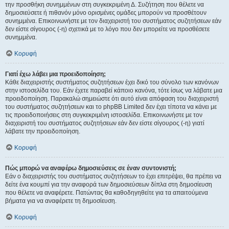
την προσθήκη συνημμένων στη συγκεκριμένη Δ. Συζήτηση που θέλετε να
δημοσιεύσετε ή πιθανόν μόνο ορισμένες ομάδες μπορούν να προσθέτουν
συνημμένα. Επικοινωνήστε με τον διαχειριστή του συστήματος συζητήσεων εάν
δεν είστε σίγουρος (-η) σχετικά με το λόγο που δεν μπορείτε να προσθέσετε
συνημμένα.
Κορυφή
Γιατί έχω λάβει μια προειδοποίηση;
Κάθε διαχειριστής συστήματος συζητήσεων έχει δικό του σύνολο των κανόνων
στην ιστοσελίδα του. Εάν έχετε παραβεί κάποιο κανόνα, τότε ίσως να λάβατε μια
προειδοποίηση. Παρακαλώ σημειώστε ότι αυτό είναι απόφαση του διαχειριστή
του συστήματος συζητήσεων και το phpBB Limited δεν έχει τίποτα να κάνει με
τις προειδοποιήσεις στη συγκεκριμένη ιστοσελίδα. Επικοινωνήστε με τον
διαχειριστή του συστήματος συζητήσεων εάν δεν είστε σίγουρος (-η) γιατί
λάβατε την προειδοποίηση.
Κορυφή
Πώς μπορώ να αναφέρω δημοσιεύσεις σε έναν συντονιστή;
Εάν ο διαχειριστής του συστήματος συζητήσεων το έχει επιτρέψει, θα πρέπει να
δείτε ένα κουμπί για την αναφορά των δημοσιεύσεων δίπλα στη δημοσίευση
που θέλετε να αναφέρετε. Πατώντας θα καθοδηγηθείτε για τα απαιτούμενα
βήματα για να αναφέρετε τη δημοσίευση.
Κορυφή