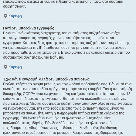
επικοινωνήσω σχετικά με νομικά ή θέματα κατάχρησης πάνω στο σύστημα
συζητήσεων;”.
Κορυφή
Γιατί δεν μπορώ να εγγραφώ;
Είναι πιθανόν κάποιος διαχειριστής του συστήματος συζητήσεων να έχει
απενεργοποιήσει τις εγγραφές για να αποτρέψει νέους επισκέπτες να
εγγραφούν. Κάποιος διαχειριστής του συστήματος συζητήσεων μπορεί επίσης
να έχει αποκλείσει την IP διεύθυνσή σας ή να μην επιτρέπει το όνομα μέλους
που προσπαθείτε να καταχωρίσετε. Επικοινωνήστε με κάποιον διαχειριστή του
συστήματος συζητήσεων για βοήθεια.
Κορυφή
Έχω κάνει εγγραφή, αλλά δεν μπορώ να συνδεθώ!
Πρώτα, ελέγξτε το όνομα μέλους και τον κωδικό πρόσβασής σας. Εάν αυτά είναι
σωστά, τότε ένα από τα δύο πράγματα μπορεί να έχει συμβεί. Εάν η υποστήριξη
διακήρυξης COPPA είναι ενεργοποιημένη και έχετε ορίσει ότι είστε κάτω των 13
ετών κατά τη διάρκεια της εγγραφής, θα πρέπει να ακολουθήσετε τις οδηγίες
που έχετε λάβει. Μερικά συστήματα συζητήσεων απαιτούν όλες οι νέες εγγραφές
να ενεργοποιούνται, είτε από εσάς είτε από τον διαχειριστή προκειμένου να
μπορέσετε να συνδεθείτε. Αυτή η πληροφορία υπήρχε κατά τη διάρκεια της
εγγραφής. Εάν έχετε λάβει ένα μήνυμα ηλεκτρονικού ταχυδρομείου,
ακολουθήστε τις οδηγίες. Εάν δεν λάβετε ένα μήνυμα ηλεκτρονικού
ταχυδρομείου, ενδεχομένως να έχετε δώσει μια λανθασμένη διεύθυνση
ηλεκτρονικού ταχυδρομείου ή το μήνυμα ηλεκτρονικού ταχυδρομείου, έχει