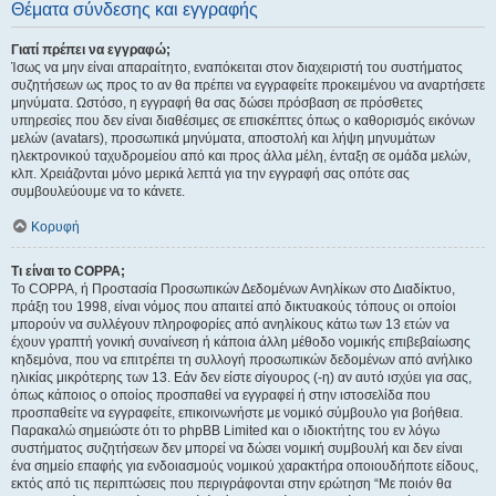
Θέματα σύνδεσης και εγγραφής
Γιατί πρέπει να εγγραφώ;
Ίσως να μην είναι απαραίτητο, εναπόκειται στον διαχειριστή του συστήματος
συζητήσεων ως προς το αν θα πρέπει να εγγραφείτε προκειμένου να αναρτήσετε
μηνύματα. Ωστόσο, η εγγραφή θα σας δώσει πρόσβαση σε πρόσθετες
υπηρεσίες που δεν είναι διαθέσιμες σε επισκέπτες όπως ο καθορισμός εικόνων
μελών (avatars), προσωπικά μηνύματα, αποστολή και λήψη μηνυμάτων
ηλεκτρονικού ταχυδρομείου από και προς άλλα μέλη, ένταξη σε ομάδα μελών,
κλπ. Χρειάζονται μόνο μερικά λεπτά για την εγγραφή σας οπότε σας
συμβουλεύουμε να το κάνετε.
Κορυφή
Τι είναι το COPPA;
Το COPPA, ή Προστασία Προσωπικών Δεδομένων Ανηλίκων στο Διαδίκτυο,
πράξη του 1998, είναι νόμος που απαιτεί από δικτυακούς τόπους οι οποίοι
μπορούν να συλλέγουν πληροφορίες από ανηλίκους κάτω των 13 ετών να
έχουν γραπτή γονική συναίνεση ή κάποια άλλη μέθοδο νομικής επιβεβαίωσης
κηδεμόνα, που να επιτρέπει τη συλλογή προσωπικών δεδομένων από ανήλικο
ηλικίας μικρότερης των 13. Εάν δεν είστε σίγουρος (-η) αν αυτό ισχύει για σας,
όπως κάποιος ο οποίος προσπαθεί να εγγραφεί ή στην ιστοσελίδα που
προσπαθείτε να εγγραφείτε, επικοινωνήστε με νομικό σύμβουλο για βοήθεια.
Παρακαλώ σημειώστε ότι το phpBB Limited και ο ιδιοκτήτης του εν λόγω
συστήματος συζητήσεων δεν μπορεί να δώσει νομική συμβουλή και δεν είναι
ένα σημείο επαφής για ενδοιασμούς νομικού χαρακτήρα οποιουδήποτε είδους,
εκτός από τις περιπτώσεις που περιγράφονται στην ερώτηση “Με ποιόν θα