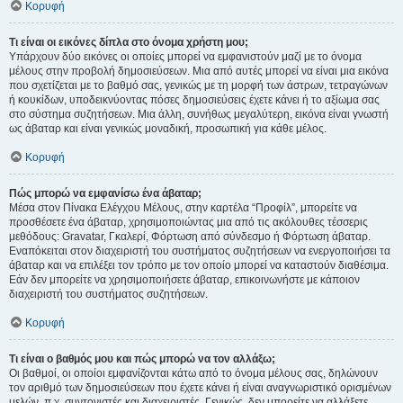
Κορυφή
Τι είναι οι εικόνες δίπλα στο όνομα χρήστη μου;
Υπάρχουν δύο εικόνες οι οποίες μπορεί να εμφανιστούν μαζί με το όνομα
μέλους στην προβολή δημοσιεύσεων. Μια από αυτές μπορεί να είναι μια εικόνα
που σχετίζεται με το βαθμό σας, γενικώς με τη μορφή των άστρων, τετραγώνων
ή κουκίδων, υποδεικνύοντας πόσες δημοσιεύσεις έχετε κάνει ή το αξίωμα σας
στο σύστημα συζητήσεων. Μια άλλη, συνήθως μεγαλύτερη, εικόνα είναι γνωστή
ως άβαταρ και είναι γενικώς μοναδική, προσωπική για κάθε μέλος.
Κορυφή
Πώς μπορώ να εμφανίσω ένα άβαταρ;
Μέσα στον Πίνακα Ελέγχου Μέλους, στην καρτέλα “Προφίλ”, μπορείτε να
προσθέσετε ένα άβαταρ, χρησιμοποιώντας μια από τις ακόλουθες τέσσερις
μεθόδους: Gravatar, Γκαλερί, Φόρτωση από σύνδεσμο ή Φόρτωση άβαταρ.
Εναπόκειται στον διαχειριστή του συστήματος συζητήσεων να ενεργοποιήσει τα
άβαταρ και να επιλέξει τον τρόπο με τον οποίο μπορεί να καταστούν διαθέσιμα.
Εάν δεν μπορείτε να χρησιμοποιήσετε άβαταρ, επικοινωνήστε με κάποιον
διαχειριστή του συστήματος συζητήσεων.
Κορυφή
Τι είναι ο βαθμός μου και πώς μπορώ να τον αλλάξω;
Οι βαθμοί, οι οποίοι εμφανίζονται κάτω από το όνομα μέλους σας, δηλώνουν
τον αριθμό των δημοσιεύσεων που έχετε κάνει ή είναι αναγνωριστικό ορισμένων
μελών, π.χ. συντονιστές και διαχειριστές. Γενικώς, δεν μπορείτε να αλλάξετε