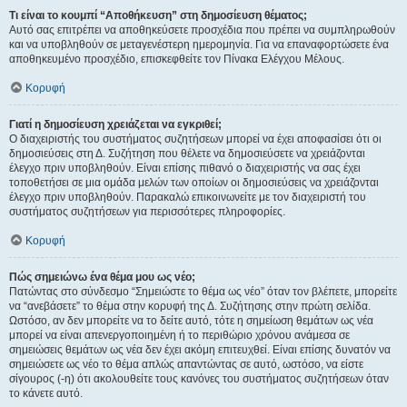
Τι είναι το κουμπί “Αποθήκευση” στη δημοσίευση θέματος;
Αυτό σας επιτρέπει να αποθηκεύσετε προσχέδια που πρέπει να συμπληρωθούν
και να υποβληθούν σε μεταγενέστερη ημερομηνία. Για να επαναφορτώσετε ένα
αποθηκευμένο προσχέδιο, επισκεφθείτε τον Πίνακα Ελέγχου Μέλους.
Κορυφή
Γιατί η δημοσίευση χρειάζεται να εγκριθεί;
Ο διαχειριστής του συστήματος συζητήσεων μπορεί να έχει αποφασίσει ότι οι
δημοσιεύσεις στη Δ. Συζήτηση που θέλετε να δημοσιεύσετε να χρειάζονται
έλεγχο πριν υποβληθούν. Είναι επίσης πιθανό ο διαχειριστής να σας έχει
τοποθετήσει σε μια ομάδα μελών των οποίων οι δημοσιεύσεις να χρειάζονται
έλεγχο πριν υποβληθούν. Παρακαλώ επικοινωνείτε με τον διαχειριστή του
συστήματος συζητήσεων για περισσότερες πληροφορίες.
Κορυφή
Πώς σημειώνω ένα θέμα μου ως νέο;
Πατώντας στο σύνδεσμο “Σημειώστε το θέμα ως νέο” όταν τον βλέπετε, μπορείτε
να “ανεβάσετε” το θέμα στην κορυφή της Δ. Συζήτησης στην πρώτη σελίδα.
Ωστόσο, αν δεν μπορείτε να το δείτε αυτό, τότε η σημείωση θεμάτων ως νέα
μπορεί να είναι απενεργοποιημένη ή το περιθώριο χρόνου ανάμεσα σε
σημειώσεις θεμάτων ως νέα δεν έχει ακόμη επιτευχθεί. Είναι επίσης δυνατόν να
σημειώσετε ως νέο το θέμα απλώς απαντώντας σε αυτό, ωστόσο, να είστε
σίγουρος (-η) ότι ακολουθείτε τους κανόνες του συστήματος συζητήσεων όταν
το κάνετε αυτό.