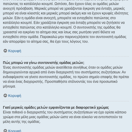
πατώντας το κατάλληλο κουμπί. Ωστόσο, δεν έχουν όλες οι ομάδες μελών
ανοιχτή πρόσβαση. Μερικές μπορεί να χρειάζονται έγκριση για ένταξη, μερικές
μπορεί να είναι κλειστές και μερικές μπορεί ακόμη και να έχουν κρυφές ιδιότητες
μελών. Εάν η ομάδα είναι ανοιχτή, μπορείτε να ενταχθείτε πατώντας στο
κατάλληλο κουμπί. Εάν χρειάζεται έγκριση για ένταξη μπορείτε να ζητήσετε να
ενταχθείτε πατώντας στο κατάλληλο κουμπί. Ο συντονιστής της ομάδας θα
χρειαστεί να εγκρίνει το αίτημα σας και ίσως σας ρωτήσει γιατί θέλετε να
ενταχθείτε στην ομάδα. Παρακαλώ μην παρενοχλήσετε τον συντονιστή ομάδας
εάν απορρίψει το αίτημα σας, θα έχει τους λόγους του.
Κορυφή
Πώς μπορώ να γίνω συντονιστής ομάδας μελών;
Ένας συντονιστής ομάδας μελών ανατίθεται συνήθως όταν οι ομάδες μελών
δημιουργούνται αρχικά από έναν διαχειριστή του συστήματος συζητήσεων. Αν
ενδιαφέρεστε να γίνετε συντονιστής ομάδας, το πρώτο σημείο επαφής θα πρέπει
να είναι ένας διαχειριστής. Προσπαθήστε στέλνοντάς του ένα προσωπικό
μήνυμα.
Κορυφή
Γιατί μερικές ομάδες μελών εμφανίζονται με διαφορετικό χρώμα;
Είναι πιθανό ο διαχειριστής του συστήματος συζητήσεων να έχει ορίσει κάποιο
χρώμα στα μέλη μιας ομάδας μελών ώστε να είναι εύκολο να εντοπιστούν τα
μέλη αυτής της ομάδας.
Κορυφή