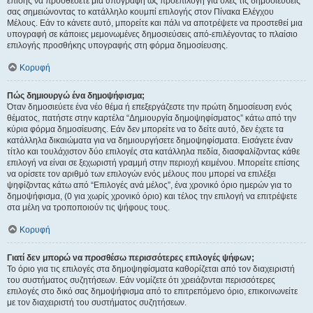
επίσης να προσθέσετε μια υπογραφή ως προεπιλογή για όλες τις δημοσιεύσεις
σας σημειώνοντας το κατάλληλο κουμπί επιλογής στον Πίνακα Ελέγχου
Μέλους. Εάν το κάνετε αυτό, μπορείτε και πάλι να αποτρέψετε να προστεθεί μια
υπογραφή σε κάποιες μεμονωμένες δημοσιεύσεις από-επιλέγοντας το πλαίσιο
επιλογής προσθήκης υπογραφής στη φόρμα δημοσίευσης.
Κορυφή
Πώς δημιουργώ ένα δημοψήφισμα;
Όταν δημοσιεύετε ένα νέο θέμα ή επεξεργάζεστε την πρώτη δημοσίευση ενός
θέματος, πατήστε στην καρτέλα “Δημιουργία δημοψηφίσματος” κάτω από την
κύρια φόρμα δημοσίευσης. Εάν δεν μπορείτε να το δείτε αυτό, δεν έχετε τα
κατάλληλα δικαιώματα για να δημιουργήσετε δημοψηφίσματα. Εισάγετε έναν
τίτλο και τουλάχιστον δύο επιλογές στα κατάλληλα πεδία, διασφαλίζοντας κάθε
επιλογή να είναι σε ξεχωριστή γραμμή στην περιοχή κειμένου. Μπορείτε επίσης
να ορίσετε τον αριθμό των επιλογών ενός μέλους που μπορεί να επιλέξει
ψηφίζοντας κάτω από “Επιλογές ανά μέλος”, ένα χρονικό όριο ημερών για το
δημοψήφισμα, (0 για χωρίς χρονικό όριο) και τέλος την επιλογή να επιτρέψετε
στα μέλη να τροποποιούν τις ψήφους τους.
Κορυφή
Γιατί δεν μπορώ να προσθέσω περισσότερες επιλογές ψήφων;
Το όριο για τις επιλογές στα δημοψηφίσματα καθορίζεται από τον διαχειριστή
του συστήματος συζητήσεων. Εάν νομίζετε ότι χρειάζονται περισσότερες
επιλογές στο δικό σας δημοψήφισμα από το επιτρεπόμενο όριο, επικοινωνείτε
με τον διαχειριστή του συστήματος συζητήσεων.