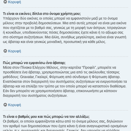
Κορυφή
Τι είναι οι εικόνες δίπλα στο όνομα χρήστη μου;
Υπάρχουν δύο εικόνες οι οποίες μπορεί να εμφανιστούν μαζί με το όνομα
μέλους στην προβολή δημοσιεύσεων. Μια από αυτές μπορεί να είναι μια εικόνα
που σχετίζεται με το βαθμό σας, γενικώς με τη μορφή των άστρων, τετραγώνων
ή κουκίδων, υποδεικνύοντας πόσες δημοσιεύσεις έχετε κάνει ή το αξίωμα σας
στο σύστημα συζητήσεων. Μια άλλη, συνήθως μεγαλύτερη, εικόνα είναι γνωστή
ως άβαταρ και είναι γενικώς μοναδική, προσωπική για κάθε μέλος.
Κορυφή
Πώς μπορώ να εμφανίσω ένα άβαταρ;
Μέσα στον Πίνακα Ελέγχου Μέλους, στην καρτέλα “Προφίλ”, μπορείτε να
προσθέσετε ένα άβαταρ, χρησιμοποιώντας μια από τις ακόλουθες τέσσερις
μεθόδους: Gravatar, Γκαλερί, Φόρτωση από σύνδεσμο ή Φόρτωση άβαταρ.
Εναπόκειται στον διαχειριστή του συστήματος συζητήσεων να ενεργοποιήσει τα
άβαταρ και να επιλέξει τον τρόπο με τον οποίο μπορεί να καταστούν διαθέσιμα.
Εάν δεν μπορείτε να χρησιμοποιήσετε άβαταρ, επικοινωνήστε με κάποιον
διαχειριστή του συστήματος συζητήσεων.
Κορυφή
Τι είναι ο βαθμός μου και πώς μπορώ να τον αλλάξω;
Οι βαθμοί, οι οποίοι εμφανίζονται κάτω από το όνομα μέλους σας, δηλώνουν
τον αριθμό των δημοσιεύσεων που έχετε κάνει ή είναι αναγνωριστικό ορισμένων
μελών, π.χ. συντονιστές και διαχειριστές. Γενικώς, δεν μπορείτε να αλλάξετε