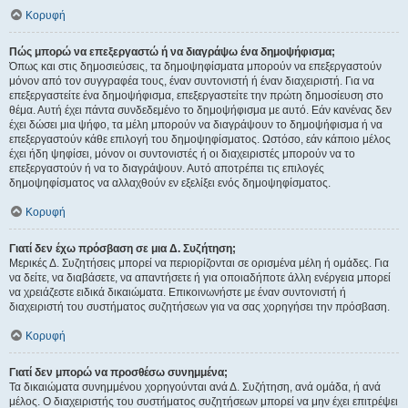
Κορυφή
Πώς μπορώ να επεξεργαστώ ή να διαγράψω ένα δημοψήφισμα;
Όπως και στις δημοσιεύσεις, τα δημοψηφίσματα μπορούν να επεξεργαστούν
μόνον από τον συγγραφέα τους, έναν συντονιστή ή έναν διαχειριστή. Για να
επεξεργαστείτε ένα δημοψήφισμα, επεξεργαστείτε την πρώτη δημοσίευση στο
θέμα. Αυτή έχει πάντα συνδεδεμένο το δημοψήφισμα με αυτό. Εάν κανένας δεν
έχει δώσει μια ψήφο, τα μέλη μπορούν να διαγράψουν το δημοψήφισμα ή να
επεξεργαστούν κάθε επιλογή του δημοψηφίσματος. Ωστόσο, εάν κάποιο μέλος
έχει ήδη ψηφίσει, μόνον οι συντονιστές ή οι διαχειριστές μπορούν να το
επεξεργαστούν ή να το διαγράψουν. Αυτό αποτρέπει τις επιλογές
δημοψηφίσματος να αλλαχθούν εν εξελίξει ενός δημοψηφίσματος.
Κορυφή
Γιατί δεν έχω πρόσβαση σε μια Δ. Συζήτηση;
Μερικές Δ. Συζητήσεις μπορεί να περιορίζονται σε ορισμένα μέλη ή ομάδες. Για
να δείτε, να διαβάσετε, να απαντήσετε ή για οποιαδήποτε άλλη ενέργεια μπορεί
να χρειάζεστε ειδικά δικαιώματα. Επικοινωνήστε με έναν συντονιστή ή
διαχειριστή του συστήματος συζητήσεων για να σας χορηγήσει την πρόσβαση.
Κορυφή
Γιατί δεν μπορώ να προσθέσω συνημμένα;
Τα δικαιώματα συνημμένου χορηγούνται ανά Δ. Συζήτηση, ανά ομάδα, ή ανά
μέλος. Ο διαχειριστής του συστήματος συζητήσεων μπορεί να μην έχει επιτρέψει