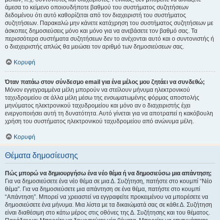
άμεσα το κείμενο οποιουδήποτε βαθμού του συστήματος συζητήσεων
δεδομένου ότι αυτό καθορίζεται από τον διαχειριστή του συστήματος
συζητήσεων. Παρακαλώ μην κάνετε κατάχρηση του συστήματος συζητήσεων με
άσκοπες δημοσιεύσεις μόνο και μόνο για να ανεβάσετε τον βαθμό σας. Τα
περισσότερα συστήματα συζητήσεων δεν το ανέχονται αυτό και ο συντονιστής ή
ο διαχειριστής απλώς θα μειώσει τον αριθμό των δημοσιεύσεων σας.
Κορυφή
Όταν πατάω στον σύνδεσμο email για ένα μέλος μου ζητάει να συνδεθώ;
Μόνον εγγεγραμμένα μέλη μπορούν να στείλουν μήνυμα ηλεκτρονικού
ταχυδρομείου σε άλλα μέλη μέσω της ενσωματωμένης φόρμας αποστολής
μηνύματος ηλεκτρονικού ταχυδρομείου και μόνο αν ο διαχειριστής έχει
ενεργοποιήσει αυτή τη δυνατότητα. Αυτό γίνεται για να αποτραπεί η κακόβουλη
χρήση του συστήματος ηλεκτρονικού ταχυδρομείου από ανώνυμα μέλη.
Κορυφή
Θέματα δημοσίευσης
Πώς μπορώ να δημιουργήσω ένα νέο θέμα ή να δημοσιεύσω μια απάντηση;
Για να δημοσιεύσετε ένα νέο θέμα σε μια Δ. Συζήτηση, πατήστε στο κουμπί “Νέο
θέμα”. Για να δημοσιεύσετε μια απάντηση σε ένα θέμα, πατήστε στο κουμπί
“Απάντηση”. Μπορεί να χρειαστεί να εγγραφείτε προκειμένου να μπορέσετε να
δημοσιεύσετε ένα μήνυμα. Μια λίστα με τα δικαιώματά σας σε κάθε Δ. Συζήτηση
είναι διαθέσιμη στο κάτω μέρος στις οθόνες της Δ. Συζήτησης και του θέματος.