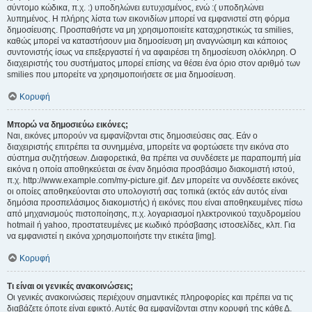
σύντομο κώδικα, π.χ. :) υποδηλώνει ευτυχισμένος, ενώ :( υποδηλώνει
λυπημένος. Η πλήρης λίστα των εικονιδίων μπορεί να εμφανιστεί στη φόρμα
δημοσίευσης. Προσπαθήστε να μη χρησιμοποιείτε καταχρηστικώς τα smilies,
καθώς μπορεί να καταστήσουν μια δημοσίευση μη αναγνώσιμη και κάποιος
συντονιστής ίσως να επεξεργαστεί ή να αφαιρέσει τη δημοσίευση ολόκληρη. Ο
διαχειριστής του συστήματος μπορεί επίσης να θέσει ένα όριο στον αριθμό των
smilies που μπορείτε να χρησιμοποιήσετε σε μια δημοσίευση.
Κορυφή
Μπορώ να δημοσιεύω εικόνες;
Ναι, εικόνες μπορούν να εμφανίζονται στις δημοσιεύσεις σας. Εάν ο
διαχειριστής επιτρέπει τα συνημμένα, μπορείτε να φορτώσετε την εικόνα στο
σύστημα συζητήσεων. Διαφορετικά, θα πρέπει να συνδέσετε με παραπομπή μία
εικόνα η οποία αποθηκεύεται σε έναν δημόσια προσβάσιμο διακομιστή ιστού,
π.χ. http://www.example.com/my-picture.gif. Δεν μπορείτε να συνδέσετε εικόνες
οι οποίες αποθηκεύονται στο υπολογιστή σας τοπικά (εκτός εάν αυτός είναι
δημόσια προσπελάσιμος διακομιστής) ή εικόνες που είναι αποθηκευμένες πίσω
από μηχανισμούς πιστοποίησης, π.χ. λογαριασμοί ηλεκτρονικού ταχυδρομείου
hotmail ή yahoo, προστατευμένες με κωδικό πρόσβασης ιστοσελίδες, κλπ. Για
να εμφανιστεί η εικόνα χρησιμοποιήστε την ετικέτα [img].
Κορυφή
Τι είναι οι γενικές ανακοινώσεις;
Οι γενικές ανακοινώσεις περιέχουν σημαντικές πληροφορίες και πρέπει να τις
διαβάζετε όποτε είναι εφικτό. Αυτές θα εμφανίζονται στην κορυφή της κάθε Δ.