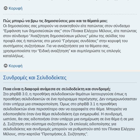
Κορυφή
Πώς μπορώ να βρω τις δημοσιεύσεις μου και τα θέματά μου;
Οι δημοσιεύσεις σας μπορούν να ανακτηθούν είτε πατώντας στον σύνδεσμο
“Εμφάνιση των δημοσιεύσεών σας” στον Πίνακα Ελέγχου Μέλους, είτε πατώντας
στον σύνδεσμο “Αναζήτηση δημοσιεύσεων μέλους” μέσω της σελίδας του
προφίλ σας ή πατώντας στο μενού “Γρήγορες συνδέσεις” στην κορυφή του
συστήματος συζητήσεων. Για να αναζητήσετε για τα θέματα σας,
χρησιμοποιείστε την “Ειδική αναζήτηση” και συμπληρώστε τις επιλογές
καταλλήλως.
Κορυφή
Συνδρομές και Σελιδοδείκτες
Ποια είναι η διαφορά ανάμεσα σε σελιδοδείκτη και συνδρομή;
Στο phpBB 3.0, η προσθήκη σελιδοδεικτών θεμάτων λειτουργούσε όπως η
προσθήκη σελιδοδεικτών σε ένα πρόγραμμα περιήγησης. Δεν ενημερωνόσασταν
όταν υπήρχε μια επικαιροποίηση. Όμως στο phpBB 3.1 η προσθήκη
σελιδοδεικτών είναι περισσότερο σαν να εγγραφείτε στο θέμα. Μπορείτε να
ειδοποιηθείτε όταν ένα θέμα σελιδοδείκτη έχει ενημερωθεί. Η συνδρομή,
ωστόσο, θα σας ειδοποιήσει όταν υπάρχει μια ενημέρωση σε ένα θέμα ή σε μια
Δ. Συζήτηση στο σύστημα συζητήσεων. Οι επιλογές ειδοποίησης για
σελιδοδείκτες και συνδρομές μπορούν να ρυθμιστούν από τον Πίνακα Ελέγχου
Μέλους, στην καρτέλα “Προτιμήσεις Δ. Συζήτησης”.