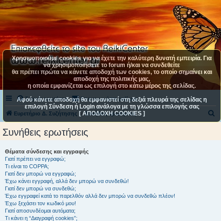
Χρησιμοποιούμε cookies για να έχετε την καλύτερη δυνατή εμπειρία. Για
να χρησιμοποιήσετε το forum ή/και να συνδεθείτε
θα πρέπει πρώτα να κάνετε αποδοχή των cookies, το οποίο σημαίνει και
αποδοχή της πολιτικής μας,
η οποία εμφανίζεται ως επιλογή στο κάτω μέρος της σελίδας.
Συχνές ερωτήσεις
Επικοινωνήστε μαζί μας
Αφού κάνετε αποδοχή θα εμφανιστεί στη δεξιά πλευρά της σελίδας η
επιλογή Σύνδεση ή Login ανάλογα με τη γλώσσα επιλογής σας
[ ΑΠΟΔΟΧΗ COOKIES ]
Α
Ευρετήριο Δ. Συζήτησης
Συνήθεις ερωτήσεις
ν
Συνήθεις ερωτήσεις
α
ζ
Θέματα σύνδεσης και εγγραφής
Γιατί πρέπει να εγγραφώ;
ή
Τι είναι το COPPA;
τ
Γιατί δεν μπορώ να εγγραφώ;
Έχω κάνει εγγραφή, αλλά δεν μπορώ να συνδεθώ!
η
Γιατί δεν μπορώ να συνδεθώ;
Έχω εγγραφεί κατά το παρελθόν αλλά δεν μπορώ να συνδεθώ πλέον!
σ
Έχω ξεχάσει τον κωδικό μου!
η
Γιατί αποσυνδέομαι αυτόματα;
Τι κάνει η “Διαγραφή cookies”;