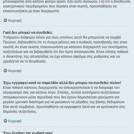
μπλοκαριστεί από κάποιο φίλτρο spam. Εάν είστε σίγουρος (-η) ότι η διεύθυνση
ηλεκτρονικού ταχυδρομείου που δώσατε είναι σωστή, προσπαθήστε να
επικοινωνήσετε με έναν διαχειριστή.
Κορυφή
Γιατί δεν μπορώ να συνδεθώ;
Υπάρχουν διάφοροι λόγοι για τους οποίους αυτό θα μπορούσε να συμβεί.
Πρώτον, βεβαιωθείτε ότι το όνομα μέλους και ο κωδικός πρόσβασής σας είναι
σωστά. Αν είναι σωστά, επικοινωνήστε με κάποιον διαχειριστή του συστήματος
συζητήσεων για να βεβαιωθείτε ότι δεν έχετε απαγορευθεί. Είναι επίσης πιθανό
ο ιδιοκτήτης της ιστοσελίδας να έχει κάποιο σφάλμα στις ρυθμίσεις και να
χρειάζεται να το διορθώσει.
Κορυφή
Έχω εγγραφεί κατά το παρελθόν αλλά δεν μπορώ να συνδεθώ πλέον!
Είναι πιθανό κάποιος διαχειριστής να απενεργοποίησε ή να διέγραψε τον
λογαριασμό σας για κάποιο λόγο. Επίσης, πολλά συστήματα συζητήσεων
απομακρύνουν μέλη περιοδικά που δεν έχουν δημοσιεύσει μηνύματα για
μεγάλο χρονικό διάστημα για να μειώσουν το μέγεθος της βάσης δεδομένων.
Εάν αυτό συμβαίνει, προσπαθήστε να εγγραφείτε ξανά και να εμπλακείτε στις
δημόσιες συζητήσεις.
Κορυφή
Έχω ξεχάσει τον κωδικό μου!