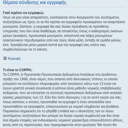
Θέματα σύνδεσης και εγγραφής
Γιατί πρέπει να εγγραφώ;
Ίσως να μην είναι απαραίτητο, εναπόκειται στον διαχειριστή του συστήματος
συζητήσεων ως προς το αν θα πρέπει να εγγραφείτε προκειμένου να αναρτήσετε
μηνύματα. Ωστόσο, η εγγραφή θα σας δώσει πρόσβαση σε πρόσθετες
υπηρεσίες που δεν είναι διαθέσιμες σε επισκέπτες όπως ο καθορισμός εικόνων
μελών (avatars), προσωπικά μηνύματα, αποστολή και λήψη μηνυμάτων
ηλεκτρονικού ταχυδρομείου από και προς άλλα μέλη, ένταξη σε ομάδα μελών,
κλπ. Χρειάζονται μόνο μερικά λεπτά για την εγγραφή σας οπότε σας
συμβουλεύουμε να το κάνετε.
Κορυφή
Τι είναι το COPPA;
Το COPPA, ή Προστασία Προσωπικών Δεδομένων Ανηλίκων στο Διαδίκτυο,
πράξη του 1998, είναι νόμος που απαιτεί από δικτυακούς τόπους οι οποίοι
μπορούν να συλλέγουν πληροφορίες από ανηλίκους κάτω των 13 ετών να
έχουν γραπτή γονική συναίνεση ή κάποια άλλη μέθοδο νομικής επιβεβαίωσης
κηδεμόνα, που να επιτρέπει τη συλλογή προσωπικών δεδομένων από ανήλικο
ηλικίας μικρότερης των 13. Εάν δεν είστε σίγουρος (-η) αν αυτό ισχύει για σας,
όπως κάποιος ο οποίος προσπαθεί να εγγραφεί ή στην ιστοσελίδα που
προσπαθείτε να εγγραφείτε, επικοινωνήστε με νομικό σύμβουλο για βοήθεια.
Παρακαλώ σημειώστε ότι το phpBB Limited και ο ιδιοκτήτης του εν λόγω
συστήματος συζητήσεων δεν μπορεί να δώσει νομική συμβουλή και δεν είναι
ένα σημείο επαφής για ενδοιασμούς νομικού χαρακτήρα οποιουδήποτε είδους,
εκτός από τις περιπτώσεις που περιγράφονται στην ερώτηση “Με ποιόν θα