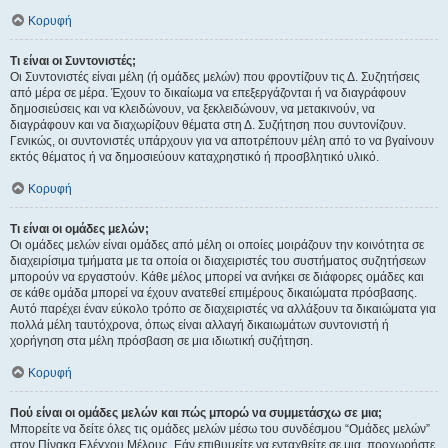
Κορυφή
Τι είναι οι Συντονιστές;
Οι Συντονιστές είναι μέλη (ή ομάδες μελών) που φροντίζουν τις Δ. Συζητήσεις
από μέρα σε μέρα. Έχουν το δικαίωμα να επεξεργάζονται ή να διαγράφουν
δημοσιεύσεις και να κλειδώνουν, να ξεκλειδώνουν, να μετακινούν, να
διαγράφουν και να διαχωρίζουν θέματα στη Δ. Συζήτηση που συντονίζουν.
Γενικώς, οι συντονιστές υπάρχουν για να αποτρέπουν μέλη από το να βγαίνουν
εκτός θέματος ή να δημοσιεύουν καταχρηστικό ή προσβλητικό υλικό.
Κορυφή
Τι είναι οι ομάδες μελών;
Οι ομάδες μελών είναι ομάδες από μέλη οι οποίες μοιράζουν την κοινότητα σε
διαχειρίσιμα τμήματα με τα οποία οι διαχειριστές του συστήματος συζητήσεων
μπορούν να εργαστούν. Κάθε μέλος μπορεί να ανήκει σε διάφορες ομάδες και
σε κάθε ομάδα μπορεί να έχουν ανατεθεί επιμέρους δικαιώματα πρόσβασης.
Αυτό παρέχει έναν εύκολο τρόπο σε διαχειριστές να αλλάξουν τα δικαιώματα για
πολλά μέλη ταυτόχρονα, όπως είναι αλλαγή δικαιωμάτων συντονιστή ή
χορήγηση στα μέλη πρόσβαση σε μια ιδιωτική συζήτηση.
Κορυφή
Πού είναι οι ομάδες μελών και πώς μπορώ να συμμετάσχω σε μια;
Μπορείτε να δείτε όλες τις ομάδες μελών μέσω του συνδέσμου “Ομάδες μελών”
στον Πίνακα Ελέγχου Μέλους. Εάν επιθυμείτε να ενταχθείτε σε μια, προχωρήστε