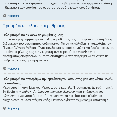
του συστήματος συζητήσεων. Εάν έχετε προβλήματα σύνδεσης ή αποσύνδεσης,
η διαγραφή των cookies του συστήματος συζητήσεων ίσως βοηθήσει.
Κορυφή
Προτιμήσεις μέλους και ρυθμίσεις
Πώς μπορώ να αλλάξω τις ρυθμίσεις μου;
Εάν είστε εγγεγραμμένο μέλος, όλες οι ρυθμίσεις σας αποθηκεύονται στη βάση
δεδομένων του συστήματος συζητήσεων. Για να τις αλλάξετε, επισκεφθείτε τον
Πίνακα Ελέγχου Μέλους. Ένας σύνδεσμος μπορεί συνήθως να βρεθεί πατώντας
στο όνομα μέλους σας στην κορυφή των περισσότερων σελίδων του
συστήματος συζητήσεων. Αυτό το σύστημα θα σας επιτρέψει να αλλάξετε τις
ρυθμίσεις και τις προτιμήσεις σας.
Κορυφή
Πώς μπορώ να αποτρέψω την εμφάνιση του ονόματος μου στη λίστα μελών
σε σύνδεση;
Μέσα στον Πίνακα Ελέγχου Μέλους, στην καρτέλα “Προτιμήσεις Δ. Συζήτησης”,
θα βρείτε την επιλογή
Απόκρυψη των στοιχείων μου κατά τη διάρκεια της
σύνδεσης
. Ενεργοποιήστε αυτή την επιλογή και θα είστε ορατοί μόνο σε
διαχειριστές, συντονιστές και εσάς. Θα υπολογίζεστε ως μέλος με απόκρυψη.
Κορυφή