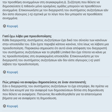
την προσθήκη συνημμένων στη συγκεκριμένη Δ. Συζήτηση που θέλετε να
δημοσιεύσετε ή πιθανόν μόνο ορισμένες ομάδες μπορούν να προσθέτουν
συνημμένα. Επικοινωνήστε με τον διαχειριστή του συστήματος συζητήσεων εάν
δεν είστε σίγουρος (-η) σχετικά με το λόγο που δεν μπορείτε να προσθέσετε
συνημμένα.
Κορυφή
Γιατί έχω λάβει μια προειδοποίηση;
Κάθε διαχειριστής συστήματος συζητήσεων έχει δικό του σύνολο των κανόνων
στην ιστοσελίδα του. Εάν έχετε παραβεί κάποιο κανόνα, τότε ίσως να λάβατε μια
προειδοποίηση. Παρακαλώ σημειώστε ότι αυτό είναι απόφαση του διαχειριστή
του συστήματος συζητήσεων και το phpBB Limited δεν έχει τίποτα να κάνει με
τις προειδοποιήσεις στη συγκεκριμένη ιστοσελίδα. Επικοινωνήστε με τον
διαχειριστή του συστήματος συζητήσεων εάν δεν είστε σίγουρος (-η) γιατί
λάβατε την προειδοποίηση.
Κορυφή
Πώς μπορώ να αναφέρω δημοσιεύσεις σε έναν συντονιστή;
Εάν ο διαχειριστής του συστήματος συζητήσεων το έχει επιτρέψει, θα πρέπει να
δείτε ένα κουμπί για την αναφορά των δημοσιεύσεων δίπλα στη δημοσίευση
που θέλετε να αναφέρετε. Πατώντας θα καθοδηγηθείτε για τα απαιτούμενα
βήματα για να αναφέρετε τη δημοσίευση.
Κορυφή