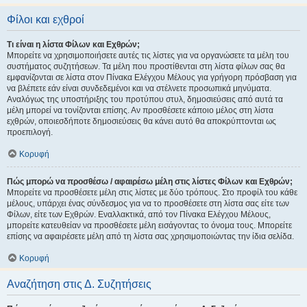
Φίλοι και εχθροί
Τι είναι η λίστα Φίλων και Εχθρών;
Μπορείτε να χρησιμοποιήσετε αυτές τις λίστες για να οργανώσετε τα μέλη του
συστήματος συζητήσεων. Τα μέλη που προστίθενται στη λίστα φίλων σας θα
εμφανίζονται σε λίστα στον Πίνακα Ελέγχου Μέλους για γρήγορη πρόσβαση για
να βλέπετε εάν είναι συνδεδεμένοι και να στέλνετε προσωπικά μηνύματα.
Αναλόγως της υποστήριξης του προτύπου στυλ, δημοσιεύσεις από αυτά τα
μέλη μπορεί να τονίζονται επίσης. Αν προσθέσετε κάποιο μέλος στη λίστα
εχθρών, οποιεσδήποτε δημοσιεύσεις θα κάνει αυτό θα αποκρύπτονται ως
προεπιλογή.
Κορυφή
Πώς μπορώ να προσθέσω / αφαιρέσω μέλη στις λίστες Φίλων και Εχθρών;
Μπορείτε να προσθέσετε μέλη στις λίστες με δύο τρόπους. Στο προφίλ του κάθε
μέλους, υπάρχει ένας σύνδεσμος για να το προσθέσετε στη λίστα σας είτε των
Φίλων, είτε των Εχθρών. Εναλλακτικά, από τον Πίνακα Ελέγχου Μέλους,
μπορείτε κατευθείαν να προσθέσετε μέλη εισάγοντας το όνομα τους. Μπορείτε
επίσης να αφαιρέσετε μέλη από τη λίστα σας χρησιμοποιώντας την ίδια σελίδα.
Κορυφή
Αναζήτηση στις Δ. Συζητήσεις