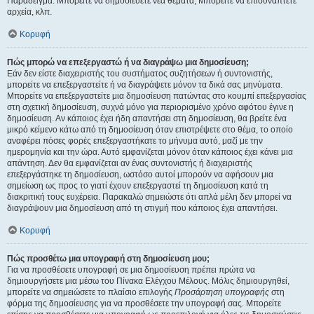
Παράδειγμα: Μπορείτε να δημοσιεύετε νέα θέματα, Μπορείτε να επισυνάπτετε
αρχεία, κλπ.
Κορυφή
Πώς μπορώ να επεξεργαστώ ή να διαγράψω μια δημοσίευση;
Εάν δεν είστε διαχειριστής του συστήματος συζητήσεων ή συντονιστής,
μπορείτε να επεξεργαστείτε ή να διαγράψετε μόνον τα δικά σας μηνύματα.
Μπορείτε να επεξεργαστείτε μια δημοσίευση πατώντας στο κουμπί επεξεργασίας
στη σχετική δημοσίευση, συχνά μόνο για περιορισμένο χρόνο αφότου έγινε η
δημοσίευση. Αν κάποιος έχει ήδη απαντήσει στη δημοσίευση, θα βρείτε ένα
μικρό κείμενο κάτω από τη δημοσίευση όταν επιστρέψετε στο θέμα, το οποίο
αναφέρει πόσες φορές επεξεργαστήκατε το μήνυμα αυτό, μαζί με την
ημερομηνία και την ώρα. Αυτό εμφανίζεται μόνον όταν κάποιος έχει κάνει μια
απάντηση. Δεν θα εμφανίζεται αν ένας συντονιστής ή διαχειριστής
επεξεργάστηκε τη δημοσίευση, ωστόσο αυτοί μπορούν να αφήσουν μια
σημείωση ως προς το γιατί έχουν επεξεργαστεί τη δημοσίευση κατά τη
διακριτική τους ευχέρεια. Παρακαλώ σημειώστε ότι απλά μέλη δεν μπορεί να
διαγράψουν μια δημοσίευση από τη στιγμή που κάποιος έχει απαντήσει.
Κορυφή
Πώς προσθέτω μια υπογραφή στη δημοσίευση μου;
Για να προσθέσετε υπογραφή σε μια δημοσίευση πρέπει πρώτα να
δημιουργήσετε μια μέσω του Πίνακα Ελέγχου Μέλους. Μόλις δημιουργηθεί,
μπορείτε να σημειώσετε το πλαίσιο επιλογής
Προσάρτηση υπογραφής
στη
φόρμα της δημοσίευσης για να προσθέσετε την υπογραφή σας. Μπορείτε