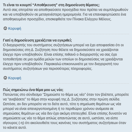
Τι είναι το κουμπί “Αποθήκευση” στη δημοσίευση θέματος;
Αυτό σας επιτρέπει να αποθηκεύσετε προσχέδια που πρέπει να συμπληρωθούν
και να υποβληθούν σε μεταγενέστερη ημερομηνία. Για να επαναφορτώσετε ένα
αποθηκευμένο προσχέδιο, επισκεφθείτε τον Πίνακα Ελέγχου Μέλους.
Κορυφή
Γιατί η δημοσίευση χρειάζεται να εγκριθεί;
Ο διαχειριστής του συστήματος συζητήσεων μπορεί να έχει αποφασίσει ότι οι
δημοσιεύσεις στη Δ. Συζήτηση που θέλετε να δημοσιεύσετε να χρειάζονται
έλεγχο πριν υποβληθούν. Είναι επίσης πιθανό ο διαχειριστής να σας έχει
τοποθετήσει σε μια ομάδα μελών των οποίων οι δημοσιεύσεις να χρειάζονται
έλεγχο πριν υποβληθούν. Παρακαλώ επικοινωνείτε με τον διαχειριστή του
συστήματος συζητήσεων για περισσότερες πληροφορίες.
Κορυφή
Πώς σημειώνω ένα θέμα μου ως νέο;
Πατώντας στο σύνδεσμο “Σημειώστε το θέμα ως νέο” όταν τον βλέπετε, μπορείτε
να “ανεβάσετε” το θέμα στην κορυφή της Δ. Συζήτησης στην πρώτη σελίδα.
Ωστόσο, αν δεν μπορείτε να το δείτε αυτό, τότε η σημείωση θεμάτων ως νέα
μπορεί να είναι απενεργοποιημένη ή το περιθώριο χρόνου ανάμεσα σε
σημειώσεις θεμάτων ως νέα δεν έχει ακόμη επιτευχθεί. Είναι επίσης δυνατόν να
σημειώσετε ως νέο το θέμα απλώς απαντώντας σε αυτό, ωστόσο, να είστε
σίγουρος (-η) ότι ακολουθείτε τους κανόνες του συστήματος συζητήσεων όταν
το κάνετε αυτό.