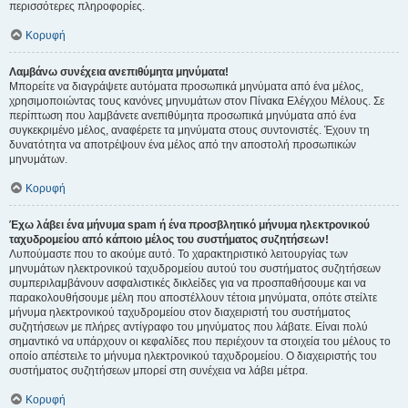
περισσότερες πληροφορίες.
Κορυφή
Λαμβάνω συνέχεια ανεπιθύμητα μηνύματα!
Μπορείτε να διαγράψετε αυτόματα προσωπικά μηνύματα από ένα μέλος,
χρησιμοποιώντας τους κανόνες μηνυμάτων στον Πίνακα Ελέγχου Μέλους. Σε
περίπτωση που λαμβάνετε ανεπιθύμητα προσωπικά μηνύματα από ένα
συγκεκριμένο μέλος, αναφέρετε τα μηνύματα στους συντονιστές. Έχουν τη
δυνατότητα να αποτρέψουν ένα μέλος από την αποστολή προσωπικών
μηνυμάτων.
Κορυφή
Έχω λάβει ένα μήνυμα spam ή ένα προσβλητικό μήνυμα ηλεκτρονικού
ταχυδρομείου από κάποιο μέλος του συστήματος συζητήσεων!
Λυπούμαστε που το ακούμε αυτό. Το χαρακτηριστικό λειτουργίας των
μηνυμάτων ηλεκτρονικού ταχυδρομείου αυτού του συστήματος συζητήσεων
συμπεριλαμβάνουν ασφαλιστικές δικλείδες για να προσπαθήσουμε και να
παρακολουθήσουμε μέλη που αποστέλλουν τέτοια μηνύματα, οπότε στείλτε
μήνυμα ηλεκτρονικού ταχυδρομείου στον διαχειριστή του συστήματος
συζητήσεων με πλήρες αντίγραφο του μηνύματος που λάβατε. Είναι πολύ
σημαντικό να υπάρχουν οι κεφαλίδες που περιέχουν τα στοιχεία του μέλους το
οποίο απέστειλε το μήνυμα ηλεκτρονικού ταχυδρομείου. Ο διαχειριστής του
συστήματος συζητήσεων μπορεί στη συνέχεια να λάβει μέτρα.
Κορυφή