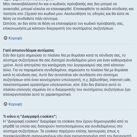
Μην πανικοβάλλεστε! Αν και ο κωδικός πρόσβασής σας δεν μπορεί να
ανακτηθεί, μπορεί εύκολα να επαναφερθεί. Επισκεφθείτε τη σελίδα σύνδεσης και
πατήστε στο
Ξέχασα τον κωδικό μου
. Ακολουθήστε τις οδηγίες και θα είστε σε
θέση να συνδεθείτε πάλι σύντομα.
Ωστόσο, αν δεν είστε σε θέση να επαναφέρετε τον κωδικό πρόσβασής σας,
επικοινωνήστε με κάποιον διαχειριστή του συστήματος συζητήσεων.
Κορυφή
Γιατί αποσυνδέομαι αυτόματα;
Εάν δεν έχετε σημειώσει το πλαίσιο
Να με θυμάσαι
κατά τη σύνδεση σας, το
σύστημα συζητήσεων θα σας διατηρεί συνδεδεμένο μόνο για έναν καθορισμένο
χρόνο. Αυτό αποτρέπει την κατάχρηση του λογαριασμού σας από κάποιον
άλλο. Για να παραμείνετε συνδεδεμένοι, σημειώστε το πλαίσιο
Να με θυμάσαι
κατά τη σύνδεση σας. Αυτό δεν συνιστάται εάν συνδέεστε στο σύστημα
συζητήσεων από έναν κοινόχρηστο υπολογιστή, π.χ. βιβλιοθήκη, internet cafe,
πανεπιστημιακό εργαστήριο υπολογιστών, κλπ. Εάν δεν βλέπετε αυτό το
πλαίσιο επιλογής σημαίνει ότι ο διαχειριστής του συστήματος συζητήσεων έχει
απενεργοποιήσει αυτό το χαρακτηριστικό.
Κορυφή
Τι κάνει η “Διαγραφή cookies”;
Η “Διαγραφή cookies” διαγράφει τα cookies που έχουν δημιουργηθεί από το
phpBB τα οποία σας διατηρούν πιστοποιημένους και συνδεδεμένους στο
σύστημα συζητήσεων. Τα cookies παρέχουν επίσης λειτουργίες όπως η
παρακολούθηση αναγνωσμένων εάν είναι ενεργοποιημένη από τον διαχειριστή