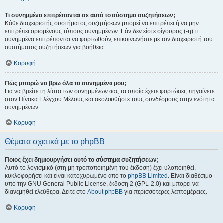
Τι συνημμένα επιτρέπονται σε αυτό το σύστημα συζητήσεων;
Κάθε διαχειριστής συστήματος συζητήσεων μπορεί να επιτρέπει ή να μην
επιτρέπει ορισμένους τύπους συνημμένων. Εάν δεν είστε σίγουρος (-η) τι
συνημμένα επιτρέπονται να φορτωθούν, επικοινωνήστε με τον διαχειριστή του
συστήματος συζητήσεων για βοήθεια.
Κορυφή
Πώς μπορώ να βρω όλα τα συνημμένα μου;
Για να βρείτε τη λίστα των συνημμένων σας τα οποία έχετε φορτώσει, πηγαίνετε
στον Πίνακα Ελέγχου Μέλους και ακολουθήστε τους συνδέσμους στην ενότητα
συνημμένων.
Κορυφή
Θέματα σχετικά με το phpBB
Ποιος έχει δημιουργήσει αυτό το σύστημα συζητήσεων;
Αυτό το λογισμικό (στη μη τροποποιημένη του έκδοση) έχει υλοποιηθεί,
κυκλοφορήσει και είναι κατοχυρωμένο από το
phpBB Limited
. Είναι διαθέσιμο
υπό την GNU General Public License, έκδοση 2 (GPL-2.0) και μπορεί να
διανεμηθεί ελεύθερα. Δείτε στο
About phpBB
για περισσότερες λεπτομέρειες.
Κορυφή