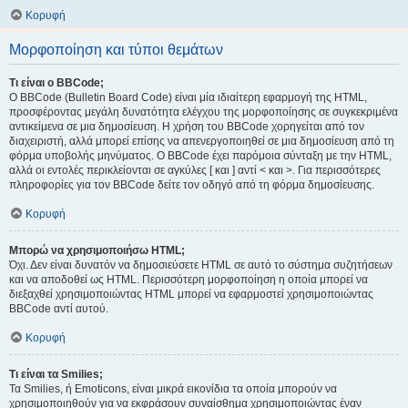
Κορυφή
Μορφοποίηση και τύποι θεμάτων
Τι είναι ο BBCode;
Ο BBCode (Bulletin Board Code) είναι μία ιδιαίτερη εφαρμογή της HTML,
προσφέροντας μεγάλη δυνατότητα ελέγχου της μορφοποίησης σε συγκεκριμένα
αντικείμενα σε μια δημοσίευση. Η χρήση του BBCode χορηγείται από τον
διαχειριστή, αλλά μπορεί επίσης να απενεργοποιηθεί σε μια δημοσίευση από τη
φόρμα υποβολής μηνύματος. Ο BBCode έχει παρόμοια σύνταξη με την HTML,
αλλά οι εντολές περικλείονται σε αγκύλες [ και ] αντί < και >. Για περισσότερες
πληροφορίες για τον BBCode δείτε τον οδηγό από τη φόρμα δημοσίευσης.
Κορυφή
Μπορώ να χρησιμοποιήσω HTML;
Όχι. Δεν είναι δυνατόν να δημοσιεύσετε HTML σε αυτό το σύστημα συζητήσεων
και να αποδοθεί ως HTML. Περισσότερη μορφοποίηση η οποία μπορεί να
διεξαχθεί χρησιμοποιώντας HTML μπορεί να εφαρμοστεί χρησιμοποιώντας
BBCode αντί αυτού.
Κορυφή
Τι είναι τα Smilies;
Τα Smilies, ή Emoticons, είναι μικρά εικονίδια τα οποία μπορούν να
χρησιμοποιηθούν για να εκφράσουν συναίσθημα χρησιμοποιώντας έναν