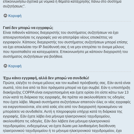
επικοινωνήσω σχετικά με νομικά ή θέματα κατάχρησης πάνω στο σύστημα
συζητήσεων;”.
Κορυφή
Γιατί δεν μπορώ να εγγραφώ;
Είναι πιθανόν κάποιος διαχειριστής του συστήματος συζητήσεων να έχει
απενεργοποιήσει τις εγγραφές για να αποτρέψει νέους επισκέπτες να
εγγραφούν. Κάποιος διαχειριστής του συστήματος συζητήσεων μπορεί επίσης
να έχει αποκλείσει την IP διεύθυνσή σας ή να μην επιτρέπει το όνομα μέλους
που προσπαθείτε να καταχωρίσετε. Επικοινωνήστε με κάποιον διαχειριστή του
συστήματος συζητήσεων για βοήθεια.
Κορυφή
Έχω κάνει εγγραφή, αλλά δεν μπορώ να συνδεθώ!
Πρώτα, ελέγξτε το όνομα μέλους και τον κωδικό πρόσβασής σας. Εάν αυτά είναι
σωστά, τότε ένα από τα δύο πράγματα μπορεί να έχει συμβεί. Εάν η υποστήριξη
διακήρυξης COPPA είναι ενεργοποιημένη και έχετε ορίσει ότι είστε κάτω των 13
ετών κατά τη διάρκεια της εγγραφής, θα πρέπει να ακολουθήσετε τις οδηγίες
που έχετε λάβει. Μερικά συστήματα συζητήσεων απαιτούν όλες οι νέες εγγραφές
να ενεργοποιούνται, είτε από εσάς είτε από τον διαχειριστή προκειμένου να
μπορέσετε να συνδεθείτε. Αυτή η πληροφορία υπήρχε κατά τη διάρκεια της
εγγραφής. Εάν έχετε λάβει ένα μήνυμα ηλεκτρονικού ταχυδρομείου,
ακολουθήστε τις οδηγίες. Εάν δεν λάβετε ένα μήνυμα ηλεκτρονικού
ταχυδρομείου, ενδεχομένως να έχετε δώσει μια λανθασμένη διεύθυνση
ηλεκτρονικού ταχυδρομείου ή το μήνυμα ηλεκτρονικού ταχυδρομείου, έχει