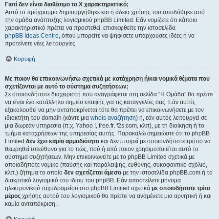
Γιατί δεν είναι διαθέσιμο το Χ χαρακτηριστικό;
Αυτό το πρόγραμμα δημιουργήθηκε και η άδεια χρήσης του αποδόθηκε από
την ομάδα ανάπτυξης λογισμικού phpBB Limited. Εάν νομίζετε ότι κάποιο
χαρακτηριστικό πρέπει να προστεθεί, επισκεφθείτε την ιστοσελίδα
phpBB Ideas Centre
, όπου μπορείτε να ψηφίσετε υπάρχουσες ιδέες ή να
προτείνετε νέες λειτουργίες.
Κορυφή
Με ποιον θα επικοινωνήσω σχετικά με κατάχρηση ή/και νομικά θέματα που
σχετίζονται με αυτό το σύστημα συζητήσεων;
Σε οποιονδήποτε διαχειριστή που αναγράφεται στη σελίδα “Η Ομάδα” θα πρέπει
να είναι ένα κατάλληλο σημείο επαφής για τις καταγγελίες σας. Εάν αυτός
εξακολουθεί να μην ανταποκρίνεται τότε θα πρέπει να επικοινωνήσετε με τον
ιδιοκτήτη του domain (κάντε μια
whois αναζήτηση
) ή, εάν αυτός λειτουργεί σε
μια δωρεάν υπηρεσία (π.χ. Yahoo !, free.fr, f2s.com, κλπ), με τη διοίκηση ή το
τμήμα καταχρήσεων της υπηρεσίας αυτής. Παρακαλώ σημειώστε ότι το phpBB
Limited
δεν έχει καμία αρμοδιότητα
και δεν μπορεί με οποιονδήποτε τρόπο να
θεωρηθεί υπεύθυνο για το πώς, πού ή από ποιον χρησιμοποιείται αυτό το
σύστημα συζητήσεων. Μην επικοινωνείτε με το phpBB Limited σχετικά με
οποιαδήποτε νομικό (παύσης και παράλειψης, ευθύνης, συκοφαντικό σχόλιο,
κλπ.) ζήτημα το οποίο
δεν σχετίζεται άμεσα
με την ιστοσελίδα phpBB.com ή το
διακριτικό λογισμικό του ιδίου του phpBB. Εάν αποστείλετε μήνυμα
ηλεκτρονικού ταχυδρομείου στο phpBB Limited σχετικά
με οποιοδήποτε τρίτο
μέρος
χρήσης αυτού του λογισμικού θα πρέπει να αναμένετε μια αρνητική ή και
καμία ανταπόκριση.