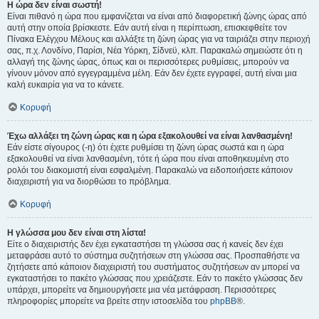
Η ώρα δεν είναι σωστή!
Είναι πιθανό η ώρα που εμφανίζεται να είναι από διαφορετική ζώνης ώρας από
αυτή στην οποία βρίσκεστε. Εάν αυτή είναι η περίπτωση, επισκεφθείτε τον
Πίνακα Ελέγχου Μέλους και αλλάξτε τη ζώνη ώρας για να ταιριάζει στην περιοχή
σας, π.χ. Λονδίνο, Παρίσι, Νέα Υόρκη, Σίδνεϋ, κλπ. Παρακαλώ σημειώστε ότι η
αλλαγή της ζώνης ώρας, όπως και οι περισσότερες ρυθμίσεις, μπορούν να
γίνουν μόνον από εγγεγραμμένα μέλη. Εάν δεν έχετε εγγραφεί, αυτή είναι μια
καλή ευκαιρία για να το κάνετε.
Κορυφή
Έχω αλλάξει τη ζώνη ώρας και η ώρα εξακολουθεί να είναι λανθασμένη!
Εάν είστε σίγουρος (-η) ότι έχετε ρυθμίσει τη ζώνη ώρας σωστά και η ώρα
εξακολουθεί να είναι λανθασμένη, τότε ή ώρα που είναι αποθηκευμένη στο
ρολόι του διακομιστή είναι εσφαλμένη. Παρακαλώ να ειδοποιήσετε κάποιον
διαχειριστή για να διορθώσει το πρόβλημα.
Κορυφή
Η γλώσσα μου δεν είναι στη λίστα!
Είτε ο διαχειριστής δεν έχει εγκαταστήσει τη γλώσσα σας ή κανείς δεν έχει
μεταφράσει αυτό το σύστημα συζητήσεων στη γλώσσα σας. Προσπαθήστε να
ζητήσετε από κάποιον διαχειριστή του συστήματος συζητήσεων αν μπορεί να
εγκαταστήσει το πακέτο γλώσσας που χρειάζεστε. Εάν το πακέτο γλώσσας δεν
υπάρχει, μπορείτε να δημιουργήσετε μια νέα μετάφραση. Περισσότερες
πληροφορίες μπορείτε να βρείτε στην ιστοσελίδα του
phpBB
®.