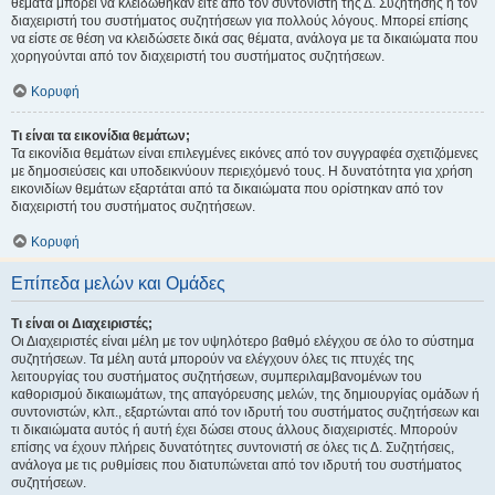
θέματα μπορεί να κλειδώθηκαν είτε από τον συντονιστή της Δ. Συζήτησης ή τον
διαχειριστή του συστήματος συζητήσεων για πολλούς λόγους. Μπορεί επίσης
να είστε σε θέση να κλειδώσετε δικά σας θέματα, ανάλογα με τα δικαιώματα που
χορηγούνται από τον διαχειριστή του συστήματος συζητήσεων.
Κορυφή
Τι είναι τα εικονίδια θεμάτων;
Τα εικονίδια θεμάτων είναι επιλεγμένες εικόνες από τον συγγραφέα σχετιζόμενες
με δημοσιεύσεις και υποδεικνύουν περιεχόμενό τους. Η δυνατότητα για χρήση
εικονιδίων θεμάτων εξαρτάται από τα δικαιώματα που ορίστηκαν από τον
διαχειριστή του συστήματος συζητήσεων.
Κορυφή
Επίπεδα μελών και Ομάδες
Τι είναι οι Διαχειριστές;
Οι Διαχειριστές είναι μέλη με τον υψηλότερο βαθμό ελέγχου σε όλο το σύστημα
συζητήσεων. Τα μέλη αυτά μπορούν να ελέγχουν όλες τις πτυχές της
λειτουργίας του συστήματος συζητήσεων, συμπεριλαμβανομένων του
καθορισμού δικαιωμάτων, της απαγόρευσης μελών, της δημιουργίας ομάδων ή
συντονιστών, κλπ., εξαρτώνται από τον ιδρυτή του συστήματος συζητήσεων και
τι δικαιώματα αυτός ή αυτή έχει δώσει στους άλλους διαχειριστές. Μπορούν
επίσης να έχουν πλήρεις δυνατότητες συντονιστή σε όλες τις Δ. Συζητήσεις,
ανάλογα με τις ρυθμίσεις που διατυπώνεται από τον ιδρυτή του συστήματος
συζητήσεων.