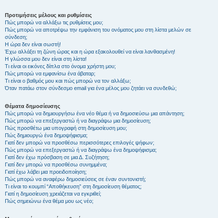
Προτιμήσεις μέλους και ρυθμίσεις
Πώς μπορώ να αλλάξω τις ρυθμίσεις μου;
Πώς μπορώ να αποτρέψω την εμφάνιση του ονόματος μου στη λίστα μελών σε
σύνδεση;
Η ώρα δεν είναι σωστή!
Έχω αλλάξει τη ζώνη ώρας και η ώρα εξακολουθεί να είναι λανθασμένη!
Η γλώσσα μου δεν είναι στη λίστα!
Τι είναι οι εικόνες δίπλα στο όνομα χρήστη μου;
Πώς μπορώ να εμφανίσω ένα άβαταρ;
Τι είναι ο βαθμός μου και πώς μπορώ να τον αλλάξω;
Όταν πατάω στον σύνδεσμο email για ένα μέλος μου ζητάει να συνδεθώ;
Θέματα δημοσίευσης
Πώς μπορώ να δημιουργήσω ένα νέο θέμα ή να δημοσιεύσω μια απάντηση;
Πώς μπορώ να επεξεργαστώ ή να διαγράψω μια δημοσίευση;
Πώς προσθέτω μια υπογραφή στη δημοσίευση μου;
Πώς δημιουργώ ένα δημοψήφισμα;
Γιατί δεν μπορώ να προσθέσω περισσότερες επιλογές ψήφων;
Πώς μπορώ να επεξεργαστώ ή να διαγράψω ένα δημοψήφισμα;
Γιατί δεν έχω πρόσβαση σε μια Δ. Συζήτηση;
Γιατί δεν μπορώ να προσθέσω συνημμένα;
Γιατί έχω λάβει μια προειδοποίηση;
Πώς μπορώ να αναφέρω δημοσιεύσεις σε έναν συντονιστή;
Τι είναι το κουμπί “Αποθήκευση” στη δημοσίευση θέματος;
Γιατί η δημοσίευση χρειάζεται να εγκριθεί;
Πώς σημειώνω ένα θέμα μου ως νέο;