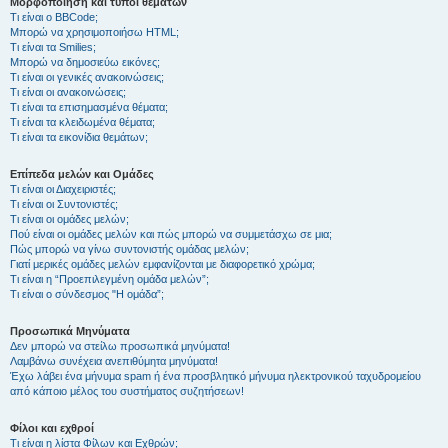
Μορφοποίηση και τύποι θεμάτων
Τι είναι ο BBCode;
Μπορώ να χρησιμοποιήσω HTML;
Τι είναι τα Smilies;
Μπορώ να δημοσιεύω εικόνες;
Τι είναι οι γενικές ανακοινώσεις;
Τι είναι οι ανακοινώσεις;
Τι είναι τα επισημασμένα θέματα;
Τι είναι τα κλειδωμένα θέματα;
Τι είναι τα εικονίδια θεμάτων;
Επίπεδα μελών και Ομάδες
Τι είναι οι Διαχειριστές;
Τι είναι οι Συντονιστές;
Τι είναι οι ομάδες μελών;
Πού είναι οι ομάδες μελών και πώς μπορώ να συμμετάσχω σε μια;
Πώς μπορώ να γίνω συντονιστής ομάδας μελών;
Γιατί μερικές ομάδες μελών εμφανίζονται με διαφορετικό χρώμα;
Τι είναι η “Προεπιλεγμένη ομάδα μελών”;
Τι είναι ο σύνδεσμος "Η ομάδα”;
Προσωπικά Μηνύματα
Δεν μπορώ να στείλω προσωπικά μηνύματα!
Λαμβάνω συνέχεια ανεπιθύμητα μηνύματα!
Έχω λάβει ένα μήνυμα spam ή ένα προσβλητικό μήνυμα ηλεκτρονικού ταχυδρομείου
από κάποιο μέλος του συστήματος συζητήσεων!
Φίλοι και εχθροί
Τι είναι η λίστα Φίλων και Εχθρών;