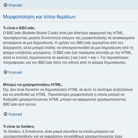
Κορυφή
Μορφοποίηση και τύποι θεμάτων
Τι είναι ο BBCode;
Ο BBCode (Bulletin Board Code) είναι μία ιδιαίτερη εφαρμογή της HTML,
προσφέροντας μεγάλη δυνατότητα ελέγχου της μορφοποίησης σε συγκεκριμένα
αντικείμενα σε μια δημοσίευση. Η χρήση του BBCode χορηγείται από τον
διαχειριστή, αλλά μπορεί επίσης να απενεργοποιηθεί σε μια δημοσίευση από τη
φόρμα υποβολής μηνύματος. Ο BBCode έχει παρόμοια σύνταξη με την HTML,
αλλά οι εντολές περικλείονται σε αγκύλες [ και ] αντί < και >. Για περισσότερες
πληροφορίες για τον BBCode δείτε τον οδηγό από τη φόρμα δημοσίευσης.
Κορυφή
Μπορώ να χρησιμοποιήσω HTML;
Όχι. Δεν είναι δυνατόν να δημοσιεύσετε HTML σε αυτό το σύστημα συζητήσεων
και να αποδοθεί ως HTML. Περισσότερη μορφοποίηση η οποία μπορεί να
διεξαχθεί χρησιμοποιώντας HTML μπορεί να εφαρμοστεί χρησιμοποιώντας
BBCode αντί αυτού.
Κορυφή
Τι είναι τα Smilies;
Τα Smilies, ή Emoticons, είναι μικρά εικονίδια τα οποία μπορούν να
χρησιμοποιηθούν για να εκφράσουν συναίσθημα χρησιμοποιώντας έναν