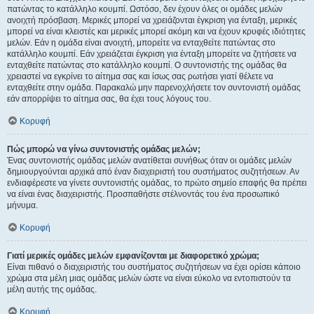
πατώντας το κατάλληλο κουμπί. Ωστόσο, δεν έχουν όλες οι ομάδες μελών
ανοιχτή πρόσβαση. Μερικές μπορεί να χρειάζονται έγκριση για ένταξη, μερικές
μπορεί να είναι κλειστές και μερικές μπορεί ακόμη και να έχουν κρυφές ιδιότητες
μελών. Εάν η ομάδα είναι ανοιχτή, μπορείτε να ενταχθείτε πατώντας στο
κατάλληλο κουμπί. Εάν χρειάζεται έγκριση για ένταξη μπορείτε να ζητήσετε να
ενταχθείτε πατώντας στο κατάλληλο κουμπί. Ο συντονιστής της ομάδας θα
χρειαστεί να εγκρίνει το αίτημα σας και ίσως σας ρωτήσει γιατί θέλετε να
ενταχθείτε στην ομάδα. Παρακαλώ μην παρενοχλήσετε τον συντονιστή ομάδας
εάν απορρίψει το αίτημα σας, θα έχει τους λόγους του.
Κορυφή
Πώς μπορώ να γίνω συντονιστής ομάδας μελών;
Ένας συντονιστής ομάδας μελών ανατίθεται συνήθως όταν οι ομάδες μελών
δημιουργούνται αρχικά από έναν διαχειριστή του συστήματος συζητήσεων. Αν
ενδιαφέρεστε να γίνετε συντονιστής ομάδας, το πρώτο σημείο επαφής θα πρέπει
να είναι ένας διαχειριστής. Προσπαθήστε στέλνοντάς του ένα προσωπικό
μήνυμα.
Κορυφή
Γιατί μερικές ομάδες μελών εμφανίζονται με διαφορετικό χρώμα;
Είναι πιθανό ο διαχειριστής του συστήματος συζητήσεων να έχει ορίσει κάποιο
χρώμα στα μέλη μιας ομάδας μελών ώστε να είναι εύκολο να εντοπιστούν τα
μέλη αυτής της ομάδας.
Κορυφή