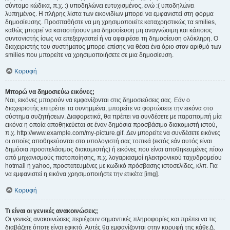
σύντομο κώδικα, π.χ. :) υποδηλώνει ευτυχισμένος, ενώ :( υποδηλώνει
λυπημένος. Η πλήρης λίστα των εικονιδίων μπορεί να εμφανιστεί στη φόρμα
δημοσίευσης. Προσπαθήστε να μη χρησιμοποιείτε καταχρηστικώς τα smilies,
καθώς μπορεί να καταστήσουν μια δημοσίευση μη αναγνώσιμη και κάποιος
συντονιστής ίσως να επεξεργαστεί ή να αφαιρέσει τη δημοσίευση ολόκληρη. Ο
διαχειριστής του συστήματος μπορεί επίσης να θέσει ένα όριο στον αριθμό των
smilies που μπορείτε να χρησιμοποιήσετε σε μια δημοσίευση.
Κορυφή
Μπορώ να δημοσιεύω εικόνες;
Ναι, εικόνες μπορούν να εμφανίζονται στις δημοσιεύσεις σας. Εάν ο
διαχειριστής επιτρέπει τα συνημμένα, μπορείτε να φορτώσετε την εικόνα στο
σύστημα συζητήσεων. Διαφορετικά, θα πρέπει να συνδέσετε με παραπομπή μία
εικόνα η οποία αποθηκεύεται σε έναν δημόσια προσβάσιμο διακομιστή ιστού,
π.χ. http://www.example.com/my-picture.gif. Δεν μπορείτε να συνδέσετε εικόνες
οι οποίες αποθηκεύονται στο υπολογιστή σας τοπικά (εκτός εάν αυτός είναι
δημόσια προσπελάσιμος διακομιστής) ή εικόνες που είναι αποθηκευμένες πίσω
από μηχανισμούς πιστοποίησης, π.χ. λογαριασμοί ηλεκτρονικού ταχυδρομείου
hotmail ή yahoo, προστατευμένες με κωδικό πρόσβασης ιστοσελίδες, κλπ. Για
να εμφανιστεί η εικόνα χρησιμοποιήστε την ετικέτα [img].
Κορυφή
Τι είναι οι γενικές ανακοινώσεις;
Οι γενικές ανακοινώσεις περιέχουν σημαντικές πληροφορίες και πρέπει να τις
διαβάζετε όποτε είναι εφικτό. Αυτές θα εμφανίζονται στην κορυφή της κάθε Δ.