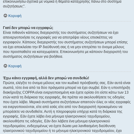
επικοινωνήσω σχετικά με νομικά ή θέματα κατάχρησης πάνω στο σύστημα
συζητήσεων;”.
Κορυφή
Γιατί δεν μπορώ να εγγραφώ;
Είναι πιθανόν κάποιος διαχειριστής του συστήματος συζητήσεων να έχει
απενεργοποιήσει τις εγγραφές για να αποτρέψει νέους επισκέπτες να
εγγραφούν. Κάποιος διαχειριστής του συστήματος συζητήσεων μπορεί επίσης
να έχει αποκλείσει την IP διεύθυνσή σας ή να μην επιτρέπει το όνομα μέλους
που προσπαθείτε να καταχωρίσετε. Επικοινωνήστε με κάποιον διαχειριστή του
συστήματος συζητήσεων για βοήθεια.
Κορυφή
Έχω κάνει εγγραφή, αλλά δεν μπορώ να συνδεθώ!
Πρώτα, ελέγξτε το όνομα μέλους και τον κωδικό πρόσβασής σας. Εάν αυτά είναι
σωστά, τότε ένα από τα δύο πράγματα μπορεί να έχει συμβεί. Εάν η υποστήριξη
διακήρυξης COPPA είναι ενεργοποιημένη και έχετε ορίσει ότι είστε κάτω των 13
ετών κατά τη διάρκεια της εγγραφής, θα πρέπει να ακολουθήσετε τις οδηγίες
που έχετε λάβει. Μερικά συστήματα συζητήσεων απαιτούν όλες οι νέες εγγραφές
να ενεργοποιούνται, είτε από εσάς είτε από τον διαχειριστή προκειμένου να
μπορέσετε να συνδεθείτε. Αυτή η πληροφορία υπήρχε κατά τη διάρκεια της
εγγραφής. Εάν έχετε λάβει ένα μήνυμα ηλεκτρονικού ταχυδρομείου,
ακολουθήστε τις οδηγίες. Εάν δεν λάβετε ένα μήνυμα ηλεκτρονικού
ταχυδρομείου, ενδεχομένως να έχετε δώσει μια λανθασμένη διεύθυνση
ηλεκτρονικού ταχυδρομείου ή το μήνυμα ηλεκτρονικού ταχυδρομείου, έχει