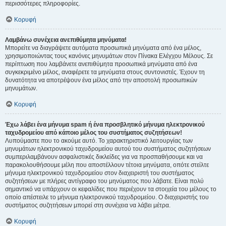
περισσότερες πληροφορίες.
Κορυφή
Λαμβάνω συνέχεια ανεπιθύμητα μηνύματα!
Μπορείτε να διαγράψετε αυτόματα προσωπικά μηνύματα από ένα μέλος,
χρησιμοποιώντας τους κανόνες μηνυμάτων στον Πίνακα Ελέγχου Μέλους. Σε
περίπτωση που λαμβάνετε ανεπιθύμητα προσωπικά μηνύματα από ένα
συγκεκριμένο μέλος, αναφέρετε τα μηνύματα στους συντονιστές. Έχουν τη
δυνατότητα να αποτρέψουν ένα μέλος από την αποστολή προσωπικών
μηνυμάτων.
Κορυφή
Έχω λάβει ένα μήνυμα spam ή ένα προσβλητικό μήνυμα ηλεκτρονικού
ταχυδρομείου από κάποιο μέλος του συστήματος συζητήσεων!
Λυπούμαστε που το ακούμε αυτό. Το χαρακτηριστικό λειτουργίας των
μηνυμάτων ηλεκτρονικού ταχυδρομείου αυτού του συστήματος συζητήσεων
συμπεριλαμβάνουν ασφαλιστικές δικλείδες για να προσπαθήσουμε και να
παρακολουθήσουμε μέλη που αποστέλλουν τέτοια μηνύματα, οπότε στείλτε
μήνυμα ηλεκτρονικού ταχυδρομείου στον διαχειριστή του συστήματος
συζητήσεων με πλήρες αντίγραφο του μηνύματος που λάβατε. Είναι πολύ
σημαντικό να υπάρχουν οι κεφαλίδες που περιέχουν τα στοιχεία του μέλους το
οποίο απέστειλε το μήνυμα ηλεκτρονικού ταχυδρομείου. Ο διαχειριστής του
συστήματος συζητήσεων μπορεί στη συνέχεια να λάβει μέτρα.
Κορυφή