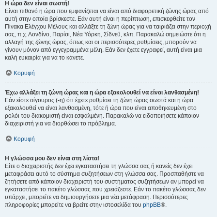
Η ώρα δεν είναι σωστή!
Είναι πιθανό η ώρα που εμφανίζεται να είναι από διαφορετική ζώνης ώρας από
αυτή στην οποία βρίσκεστε. Εάν αυτή είναι η περίπτωση, επισκεφθείτε τον
Πίνακα Ελέγχου Μέλους και αλλάξτε τη ζώνη ώρας για να ταιριάζει στην περιοχή
σας, π.χ. Λονδίνο, Παρίσι, Νέα Υόρκη, Σίδνεϋ, κλπ. Παρακαλώ σημειώστε ότι η
αλλαγή της ζώνης ώρας, όπως και οι περισσότερες ρυθμίσεις, μπορούν να
γίνουν μόνον από εγγεγραμμένα μέλη. Εάν δεν έχετε εγγραφεί, αυτή είναι μια
καλή ευκαιρία για να το κάνετε.
Κορυφή
Έχω αλλάξει τη ζώνη ώρας και η ώρα εξακολουθεί να είναι λανθασμένη!
Εάν είστε σίγουρος (-η) ότι έχετε ρυθμίσει τη ζώνη ώρας σωστά και η ώρα
εξακολουθεί να είναι λανθασμένη, τότε ή ώρα που είναι αποθηκευμένη στο
ρολόι του διακομιστή είναι εσφαλμένη. Παρακαλώ να ειδοποιήσετε κάποιον
διαχειριστή για να διορθώσει το πρόβλημα.
Κορυφή
Η γλώσσα μου δεν είναι στη λίστα!
Είτε ο διαχειριστής δεν έχει εγκαταστήσει τη γλώσσα σας ή κανείς δεν έχει
μεταφράσει αυτό το σύστημα συζητήσεων στη γλώσσα σας. Προσπαθήστε να
ζητήσετε από κάποιον διαχειριστή του συστήματος συζητήσεων αν μπορεί να
εγκαταστήσει το πακέτο γλώσσας που χρειάζεστε. Εάν το πακέτο γλώσσας δεν
υπάρχει, μπορείτε να δημιουργήσετε μια νέα μετάφραση. Περισσότερες
πληροφορίες μπορείτε να βρείτε στην ιστοσελίδα του
phpBB
®.