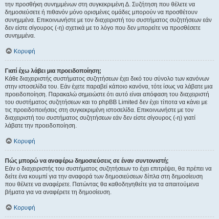
την προσθήκη συνημμένων στη συγκεκριμένη Δ. Συζήτηση που θέλετε να
δημοσιεύσετε ή πιθανόν μόνο ορισμένες ομάδες μπορούν να προσθέτουν
συνημμένα. Επικοινωνήστε με τον διαχειριστή του συστήματος συζητήσεων εάν
δεν είστε σίγουρος (-η) σχετικά με το λόγο που δεν μπορείτε να προσθέσετε
συνημμένα.
Κορυφή
Γιατί έχω λάβει μια προειδοποίηση;
Κάθε διαχειριστής συστήματος συζητήσεων έχει δικό του σύνολο των κανόνων
στην ιστοσελίδα του. Εάν έχετε παραβεί κάποιο κανόνα, τότε ίσως να λάβατε μια
προειδοποίηση. Παρακαλώ σημειώστε ότι αυτό είναι απόφαση του διαχειριστή
του συστήματος συζητήσεων και το phpBB Limited δεν έχει τίποτα να κάνει με
τις προειδοποιήσεις στη συγκεκριμένη ιστοσελίδα. Επικοινωνήστε με τον
διαχειριστή του συστήματος συζητήσεων εάν δεν είστε σίγουρος (-η) γιατί
λάβατε την προειδοποίηση.
Κορυφή
Πώς μπορώ να αναφέρω δημοσιεύσεις σε έναν συντονιστή;
Εάν ο διαχειριστής του συστήματος συζητήσεων το έχει επιτρέψει, θα πρέπει να
δείτε ένα κουμπί για την αναφορά των δημοσιεύσεων δίπλα στη δημοσίευση
που θέλετε να αναφέρετε. Πατώντας θα καθοδηγηθείτε για τα απαιτούμενα
βήματα για να αναφέρετε τη δημοσίευση.
Κορυφή