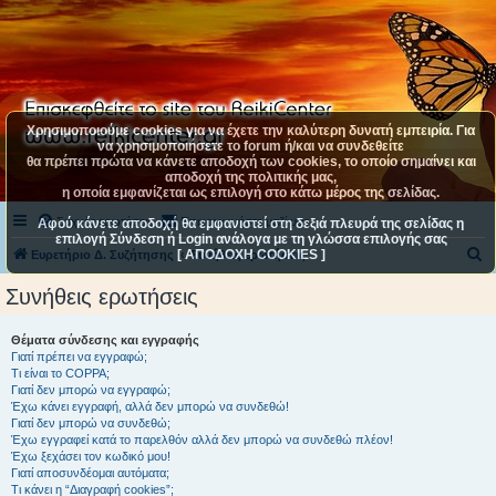
Χρησιμοποιούμε cookies για να έχετε την καλύτερη δυνατή εμπειρία. Για
να χρησιμοποιήσετε το forum ή/και να συνδεθείτε
θα πρέπει πρώτα να κάνετε αποδοχή των cookies, το οποίο σημαίνει και
αποδοχή της πολιτικής μας,
η οποία εμφανίζεται ως επιλογή στο κάτω μέρος της σελίδας.
Συχνές ερωτήσεις
Επικοινωνήστε μαζί μας
Αφού κάνετε αποδοχή θα εμφανιστεί στη δεξιά πλευρά της σελίδας η
επιλογή Σύνδεση ή Login ανάλογα με τη γλώσσα επιλογής σας
[ ΑΠΟΔΟΧΗ COOKIES ]
Α
Ευρετήριο Δ. Συζήτησης
Συνήθεις ερωτήσεις
ν
Συνήθεις ερωτήσεις
α
ζ
Θέματα σύνδεσης και εγγραφής
Γιατί πρέπει να εγγραφώ;
ή
Τι είναι το COPPA;
τ
Γιατί δεν μπορώ να εγγραφώ;
Έχω κάνει εγγραφή, αλλά δεν μπορώ να συνδεθώ!
η
Γιατί δεν μπορώ να συνδεθώ;
Έχω εγγραφεί κατά το παρελθόν αλλά δεν μπορώ να συνδεθώ πλέον!
σ
Έχω ξεχάσει τον κωδικό μου!
η
Γιατί αποσυνδέομαι αυτόματα;
Τι κάνει η “Διαγραφή cookies”;