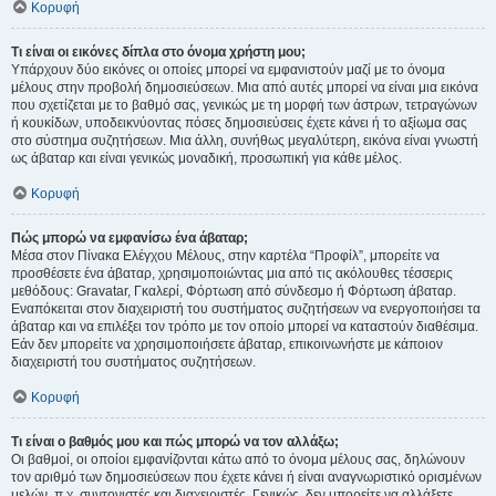
Κορυφή
Τι είναι οι εικόνες δίπλα στο όνομα χρήστη μου;
Υπάρχουν δύο εικόνες οι οποίες μπορεί να εμφανιστούν μαζί με το όνομα
μέλους στην προβολή δημοσιεύσεων. Μια από αυτές μπορεί να είναι μια εικόνα
που σχετίζεται με το βαθμό σας, γενικώς με τη μορφή των άστρων, τετραγώνων
ή κουκίδων, υποδεικνύοντας πόσες δημοσιεύσεις έχετε κάνει ή το αξίωμα σας
στο σύστημα συζητήσεων. Μια άλλη, συνήθως μεγαλύτερη, εικόνα είναι γνωστή
ως άβαταρ και είναι γενικώς μοναδική, προσωπική για κάθε μέλος.
Κορυφή
Πώς μπορώ να εμφανίσω ένα άβαταρ;
Μέσα στον Πίνακα Ελέγχου Μέλους, στην καρτέλα “Προφίλ”, μπορείτε να
προσθέσετε ένα άβαταρ, χρησιμοποιώντας μια από τις ακόλουθες τέσσερις
μεθόδους: Gravatar, Γκαλερί, Φόρτωση από σύνδεσμο ή Φόρτωση άβαταρ.
Εναπόκειται στον διαχειριστή του συστήματος συζητήσεων να ενεργοποιήσει τα
άβαταρ και να επιλέξει τον τρόπο με τον οποίο μπορεί να καταστούν διαθέσιμα.
Εάν δεν μπορείτε να χρησιμοποιήσετε άβαταρ, επικοινωνήστε με κάποιον
διαχειριστή του συστήματος συζητήσεων.
Κορυφή
Τι είναι ο βαθμός μου και πώς μπορώ να τον αλλάξω;
Οι βαθμοί, οι οποίοι εμφανίζονται κάτω από το όνομα μέλους σας, δηλώνουν
τον αριθμό των δημοσιεύσεων που έχετε κάνει ή είναι αναγνωριστικό ορισμένων
μελών, π.χ. συντονιστές και διαχειριστές. Γενικώς, δεν μπορείτε να αλλάξετε