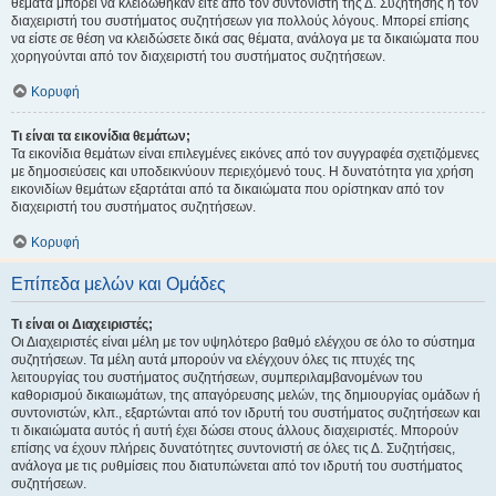
θέματα μπορεί να κλειδώθηκαν είτε από τον συντονιστή της Δ. Συζήτησης ή τον
διαχειριστή του συστήματος συζητήσεων για πολλούς λόγους. Μπορεί επίσης
να είστε σε θέση να κλειδώσετε δικά σας θέματα, ανάλογα με τα δικαιώματα που
χορηγούνται από τον διαχειριστή του συστήματος συζητήσεων.
Κορυφή
Τι είναι τα εικονίδια θεμάτων;
Τα εικονίδια θεμάτων είναι επιλεγμένες εικόνες από τον συγγραφέα σχετιζόμενες
με δημοσιεύσεις και υποδεικνύουν περιεχόμενό τους. Η δυνατότητα για χρήση
εικονιδίων θεμάτων εξαρτάται από τα δικαιώματα που ορίστηκαν από τον
διαχειριστή του συστήματος συζητήσεων.
Κορυφή
Επίπεδα μελών και Ομάδες
Τι είναι οι Διαχειριστές;
Οι Διαχειριστές είναι μέλη με τον υψηλότερο βαθμό ελέγχου σε όλο το σύστημα
συζητήσεων. Τα μέλη αυτά μπορούν να ελέγχουν όλες τις πτυχές της
λειτουργίας του συστήματος συζητήσεων, συμπεριλαμβανομένων του
καθορισμού δικαιωμάτων, της απαγόρευσης μελών, της δημιουργίας ομάδων ή
συντονιστών, κλπ., εξαρτώνται από τον ιδρυτή του συστήματος συζητήσεων και
τι δικαιώματα αυτός ή αυτή έχει δώσει στους άλλους διαχειριστές. Μπορούν
επίσης να έχουν πλήρεις δυνατότητες συντονιστή σε όλες τις Δ. Συζητήσεις,
ανάλογα με τις ρυθμίσεις που διατυπώνεται από τον ιδρυτή του συστήματος
συζητήσεων.