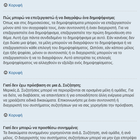
Κορυφή
Πώς μπορώ να επεξεργαστώ ή να διαγράψω ένα δημοψήφισμα;
Όπως και στις δημοσιεύσεις, τα δημοψηφίσματα μπορούν να επεξεργαστούν
μόνον από τον συγγραφέα τους, έναν συντονιστή ή έναν διαχειριστή. Για να
επεξεργαστείτε ένα δημοψήφισμα, επεξεργαστείτε την πρώτη δημοσίευση στο
θέμα. Αυτή έχει πάντα συνδεδεμένο το δημοψήφισμα με αυτό. Εάν κανένας δεν
έχει δώσει μια ψήφο, τα μέλη μπορούν να διαγράψουν το δημοψήφισμα ή να
επεξεργαστούν κάθε επιλογή του δημοψηφίσματος. Ωστόσο, εάν κάποιο μέλος
έχει ήδη ψηφίσει, μόνον οι συντονιστές ή οι διαχειριστές μπορούν να το
επεξεργαστούν ή να το διαγράψουν. Αυτό αποτρέπει τις επιλογές
δημοψηφίσματος να αλλαχθούν εν εξελίξει ενός δημοψηφίσματος.
Κορυφή
Γιατί δεν έχω πρόσβαση σε μια Δ. Συζήτηση;
Μερικές Δ. Συζητήσεις μπορεί να περιορίζονται σε ορισμένα μέλη ή ομάδες. Για
να δείτε, να διαβάσετε, να απαντήσετε ή για οποιαδήποτε άλλη ενέργεια μπορεί
να χρειάζεστε ειδικά δικαιώματα. Επικοινωνήστε με έναν συντονιστή ή
διαχειριστή του συστήματος συζητήσεων για να σας χορηγήσει την πρόσβαση.
Κορυφή
Γιατί δεν μπορώ να προσθέσω συνημμένα;
Τα δικαιώματα συνημμένου χορηγούνται ανά Δ. Συζήτηση, ανά ομάδα, ή ανά
μέλος. Ο διαχειριστής του συστήματος συζητήσεων μπορεί να μην έχει επιτρέψει