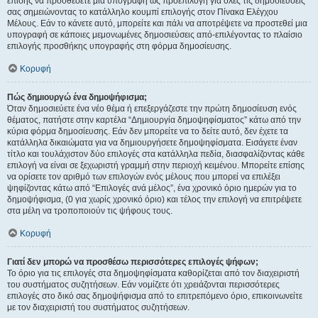
επίσης να προσθέσετε μια υπογραφή ως προεπιλογή για όλες τις δημοσιεύσεις
σας σημειώνοντας το κατάλληλο κουμπί επιλογής στον Πίνακα Ελέγχου
Μέλους. Εάν το κάνετε αυτό, μπορείτε και πάλι να αποτρέψετε να προστεθεί μια
υπογραφή σε κάποιες μεμονωμένες δημοσιεύσεις από-επιλέγοντας το πλαίσιο
επιλογής προσθήκης υπογραφής στη φόρμα δημοσίευσης.
Κορυφή
Πώς δημιουργώ ένα δημοψήφισμα;
Όταν δημοσιεύετε ένα νέο θέμα ή επεξεργάζεστε την πρώτη δημοσίευση ενός
θέματος, πατήστε στην καρτέλα “Δημιουργία δημοψηφίσματος” κάτω από την
κύρια φόρμα δημοσίευσης. Εάν δεν μπορείτε να το δείτε αυτό, δεν έχετε τα
κατάλληλα δικαιώματα για να δημιουργήσετε δημοψηφίσματα. Εισάγετε έναν
τίτλο και τουλάχιστον δύο επιλογές στα κατάλληλα πεδία, διασφαλίζοντας κάθε
επιλογή να είναι σε ξεχωριστή γραμμή στην περιοχή κειμένου. Μπορείτε επίσης
να ορίσετε τον αριθμό των επιλογών ενός μέλους που μπορεί να επιλέξει
ψηφίζοντας κάτω από “Επιλογές ανά μέλος”, ένα χρονικό όριο ημερών για το
δημοψήφισμα, (0 για χωρίς χρονικό όριο) και τέλος την επιλογή να επιτρέψετε
στα μέλη να τροποποιούν τις ψήφους τους.
Κορυφή
Γιατί δεν μπορώ να προσθέσω περισσότερες επιλογές ψήφων;
Το όριο για τις επιλογές στα δημοψηφίσματα καθορίζεται από τον διαχειριστή
του συστήματος συζητήσεων. Εάν νομίζετε ότι χρειάζονται περισσότερες
επιλογές στο δικό σας δημοψήφισμα από το επιτρεπόμενο όριο, επικοινωνείτε
με τον διαχειριστή του συστήματος συζητήσεων.