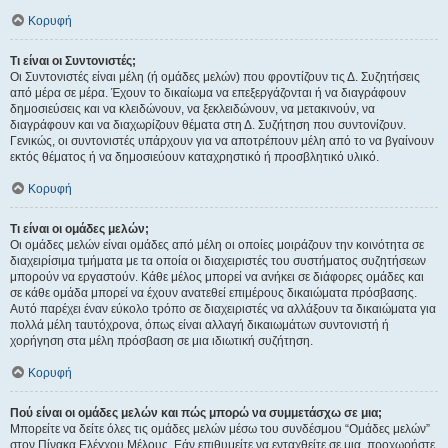
Κορυφή
Τι είναι οι Συντονιστές;
Οι Συντονιστές είναι μέλη (ή ομάδες μελών) που φροντίζουν τις Δ. Συζητήσεις
από μέρα σε μέρα. Έχουν το δικαίωμα να επεξεργάζονται ή να διαγράφουν
δημοσιεύσεις και να κλειδώνουν, να ξεκλειδώνουν, να μετακινούν, να
διαγράφουν και να διαχωρίζουν θέματα στη Δ. Συζήτηση που συντονίζουν.
Γενικώς, οι συντονιστές υπάρχουν για να αποτρέπουν μέλη από το να βγαίνουν
εκτός θέματος ή να δημοσιεύουν καταχρηστικό ή προσβλητικό υλικό.
Κορυφή
Τι είναι οι ομάδες μελών;
Οι ομάδες μελών είναι ομάδες από μέλη οι οποίες μοιράζουν την κοινότητα σε
διαχειρίσιμα τμήματα με τα οποία οι διαχειριστές του συστήματος συζητήσεων
μπορούν να εργαστούν. Κάθε μέλος μπορεί να ανήκει σε διάφορες ομάδες και
σε κάθε ομάδα μπορεί να έχουν ανατεθεί επιμέρους δικαιώματα πρόσβασης.
Αυτό παρέχει έναν εύκολο τρόπο σε διαχειριστές να αλλάξουν τα δικαιώματα για
πολλά μέλη ταυτόχρονα, όπως είναι αλλαγή δικαιωμάτων συντονιστή ή
χορήγηση στα μέλη πρόσβαση σε μια ιδιωτική συζήτηση.
Κορυφή
Πού είναι οι ομάδες μελών και πώς μπορώ να συμμετάσχω σε μια;
Μπορείτε να δείτε όλες τις ομάδες μελών μέσω του συνδέσμου “Ομάδες μελών”
στον Πίνακα Ελέγχου Μέλους. Εάν επιθυμείτε να ενταχθείτε σε μια, προχωρήστε