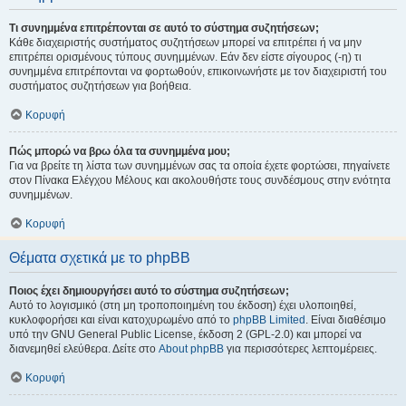
Τι συνημμένα επιτρέπονται σε αυτό το σύστημα συζητήσεων;
Κάθε διαχειριστής συστήματος συζητήσεων μπορεί να επιτρέπει ή να μην
επιτρέπει ορισμένους τύπους συνημμένων. Εάν δεν είστε σίγουρος (-η) τι
συνημμένα επιτρέπονται να φορτωθούν, επικοινωνήστε με τον διαχειριστή του
συστήματος συζητήσεων για βοήθεια.
Κορυφή
Πώς μπορώ να βρω όλα τα συνημμένα μου;
Για να βρείτε τη λίστα των συνημμένων σας τα οποία έχετε φορτώσει, πηγαίνετε
στον Πίνακα Ελέγχου Μέλους και ακολουθήστε τους συνδέσμους στην ενότητα
συνημμένων.
Κορυφή
Θέματα σχετικά με το phpBB
Ποιος έχει δημιουργήσει αυτό το σύστημα συζητήσεων;
Αυτό το λογισμικό (στη μη τροποποιημένη του έκδοση) έχει υλοποιηθεί,
κυκλοφορήσει και είναι κατοχυρωμένο από το
phpBB Limited
. Είναι διαθέσιμο
υπό την GNU General Public License, έκδοση 2 (GPL-2.0) και μπορεί να
διανεμηθεί ελεύθερα. Δείτε στο
About phpBB
για περισσότερες λεπτομέρειες.
Κορυφή