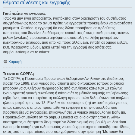
Θέματα σύνδεσης και εγγραφής
Γιατί πρέπει να εγγραφώ;
Ίσως να μην είναι απαραίτητο, εναπόκειται στον διαχειριστή του συστήματος
συζητήσεων ως προς το αν θα πρέπει να εγγραφείτε προκειμένου να αναρτήσετε
μηνύματα. Ωστόσο, η εγγραφή θα σας δώσει πρόσβαση σε πρόσθετες
υπηρεσίες που δεν είναι διαθέσιμες σε επισκέπτες όπως ο καθορισμός εικόνων
μελών (avatars), προσωπικά μηνύματα, αποστολή και λήψη μηνυμάτων
ηλεκτρονικού ταχυδρομείου από και προς άλλα μέλη, ένταξη σε ομάδα μελών,
κλπ. Χρειάζονται μόνο μερικά λεπτά για την εγγραφή σας οπότε σας
συμβουλεύουμε να το κάνετε.
Κορυφή
Τι είναι το COPPA;
Το COPPA, ή Προστασία Προσωπικών Δεδομένων Ανηλίκων στο Διαδίκτυο,
πράξη του 1998, είναι νόμος που απαιτεί από δικτυακούς τόπους οι οποίοι
μπορούν να συλλέγουν πληροφορίες από ανηλίκους κάτω των 13 ετών να
έχουν γραπτή γονική συναίνεση ή κάποια άλλη μέθοδο νομικής επιβεβαίωσης
κηδεμόνα, που να επιτρέπει τη συλλογή προσωπικών δεδομένων από ανήλικο
ηλικίας μικρότερης των 13. Εάν δεν είστε σίγουρος (-η) αν αυτό ισχύει για σας,
όπως κάποιος ο οποίος προσπαθεί να εγγραφεί ή στην ιστοσελίδα που
προσπαθείτε να εγγραφείτε, επικοινωνήστε με νομικό σύμβουλο για βοήθεια.
Παρακαλώ σημειώστε ότι το phpBB Limited και ο ιδιοκτήτης του εν λόγω
συστήματος συζητήσεων δεν μπορεί να δώσει νομική συμβουλή και δεν είναι
ένα σημείο επαφής για ενδοιασμούς νομικού χαρακτήρα οποιουδήποτε είδους,
εκτός από τις περιπτώσεις που περιγράφονται στην ερώτηση “Με ποιόν θα