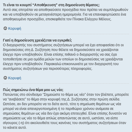
Τι είναι το κουμπί “Αποθήκευση” στη δημοσίευση θέματος;
Αυτό σας επιτρέπει να αποθηκεύσετε προσχέδια που πρέπει να συμπληρωθούν
και να υποβληθούν σε μεταγενέστερη ημερομηνία. Για να επαναφορτώσετε ένα
αποθηκευμένο προσχέδιο, επισκεφθείτε τον Πίνακα Ελέγχου Μέλους.
Κορυφή
Γιατί η δημοσίευση χρειάζεται να εγκριθεί;
Ο διαχειριστής του συστήματος συζητήσεων μπορεί να έχει αποφασίσει ότι οι
δημοσιεύσεις στη Δ. Συζήτηση που θέλετε να δημοσιεύσετε να χρειάζονται
έλεγχο πριν υποβληθούν. Είναι επίσης πιθανό ο διαχειριστής να σας έχει
τοποθετήσει σε μια ομάδα μελών των οποίων οι δημοσιεύσεις να χρειάζονται
έλεγχο πριν υποβληθούν. Παρακαλώ επικοινωνείτε με τον διαχειριστή του
συστήματος συζητήσεων για περισσότερες πληροφορίες.
Κορυφή
Πώς σημειώνω ένα θέμα μου ως νέο;
Πατώντας στο σύνδεσμο “Σημειώστε το θέμα ως νέο” όταν τον βλέπετε, μπορείτε
να “ανεβάσετε” το θέμα στην κορυφή της Δ. Συζήτησης στην πρώτη σελίδα.
Ωστόσο, αν δεν μπορείτε να το δείτε αυτό, τότε η σημείωση θεμάτων ως νέα
μπορεί να είναι απενεργοποιημένη ή το περιθώριο χρόνου ανάμεσα σε
σημειώσεις θεμάτων ως νέα δεν έχει ακόμη επιτευχθεί. Είναι επίσης δυνατόν να
σημειώσετε ως νέο το θέμα απλώς απαντώντας σε αυτό, ωστόσο, να είστε
σίγουρος (-η) ότι ακολουθείτε τους κανόνες του συστήματος συζητήσεων όταν
το κάνετε αυτό.