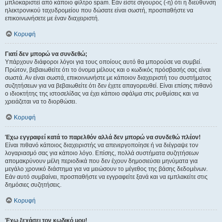
μπλοκαριστεί από κάποιο φίλτρο spam. Εάν είστε σίγουρος (-η) ότι η διεύθυνση
ηλεκτρονικού ταχυδρομείου που δώσατε είναι σωστή, προσπαθήστε να
επικοινωνήσετε με έναν διαχειριστή.
Κορυφή
Γιατί δεν μπορώ να συνδεθώ;
Υπάρχουν διάφοροι λόγοι για τους οποίους αυτό θα μπορούσε να συμβεί.
Πρώτον, βεβαιωθείτε ότι το όνομα μέλους και ο κωδικός πρόσβασής σας είναι
σωστά. Αν είναι σωστά, επικοινωνήστε με κάποιον διαχειριστή του συστήματος
συζητήσεων για να βεβαιωθείτε ότι δεν έχετε απαγορευθεί. Είναι επίσης πιθανό
ο ιδιοκτήτης της ιστοσελίδας να έχει κάποιο σφάλμα στις ρυθμίσεις και να
χρειάζεται να το διορθώσει.
Κορυφή
Έχω εγγραφεί κατά το παρελθόν αλλά δεν μπορώ να συνδεθώ πλέον!
Είναι πιθανό κάποιος διαχειριστής να απενεργοποίησε ή να διέγραψε τον
λογαριασμό σας για κάποιο λόγο. Επίσης, πολλά συστήματα συζητήσεων
απομακρύνουν μέλη περιοδικά που δεν έχουν δημοσιεύσει μηνύματα για
μεγάλο χρονικό διάστημα για να μειώσουν το μέγεθος της βάσης δεδομένων.
Εάν αυτό συμβαίνει, προσπαθήστε να εγγραφείτε ξανά και να εμπλακείτε στις
δημόσιες συζητήσεις.
Κορυφή
Έχω ξεχάσει τον κωδικό μου!