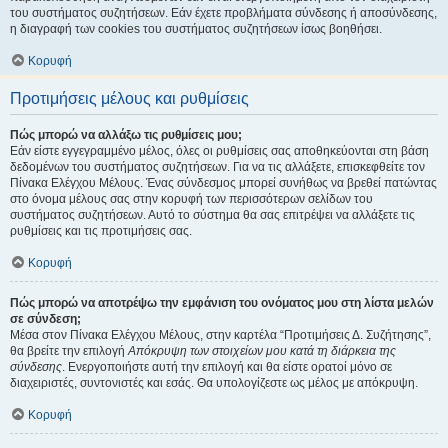
του συστήματος συζητήσεων. Εάν έχετε προβλήματα σύνδεσης ή αποσύνδεσης,
η διαγραφή των cookies του συστήματος συζητήσεων ίσως βοηθήσει.
Κορυφή
Προτιμήσεις μέλους και ρυθμίσεις
Πώς μπορώ να αλλάξω τις ρυθμίσεις μου;
Εάν είστε εγγεγραμμένο μέλος, όλες οι ρυθμίσεις σας αποθηκεύονται στη βάση
δεδομένων του συστήματος συζητήσεων. Για να τις αλλάξετε, επισκεφθείτε τον
Πίνακα Ελέγχου Μέλους. Ένας σύνδεσμος μπορεί συνήθως να βρεθεί πατώντας
στο όνομα μέλους σας στην κορυφή των περισσότερων σελίδων του
συστήματος συζητήσεων. Αυτό το σύστημα θα σας επιτρέψει να αλλάξετε τις
ρυθμίσεις και τις προτιμήσεις σας.
Κορυφή
Πώς μπορώ να αποτρέψω την εμφάνιση του ονόματος μου στη λίστα μελών
σε σύνδεση;
Μέσα στον Πίνακα Ελέγχου Μέλους, στην καρτέλα “Προτιμήσεις Δ. Συζήτησης”,
θα βρείτε την επιλογή
Απόκρυψη των στοιχείων μου κατά τη διάρκεια της
σύνδεσης
. Ενεργοποιήστε αυτή την επιλογή και θα είστε ορατοί μόνο σε
διαχειριστές, συντονιστές και εσάς. Θα υπολογίζεστε ως μέλος με απόκρυψη.
Κορυφή