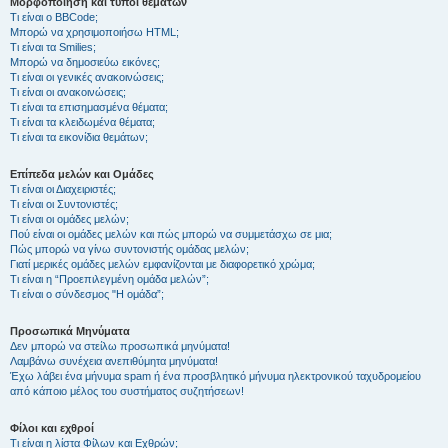
Μορφοποίηση και τύποι θεμάτων
Τι είναι ο BBCode;
Μπορώ να χρησιμοποιήσω HTML;
Τι είναι τα Smilies;
Μπορώ να δημοσιεύω εικόνες;
Τι είναι οι γενικές ανακοινώσεις;
Τι είναι οι ανακοινώσεις;
Τι είναι τα επισημασμένα θέματα;
Τι είναι τα κλειδωμένα θέματα;
Τι είναι τα εικονίδια θεμάτων;
Επίπεδα μελών και Ομάδες
Τι είναι οι Διαχειριστές;
Τι είναι οι Συντονιστές;
Τι είναι οι ομάδες μελών;
Πού είναι οι ομάδες μελών και πώς μπορώ να συμμετάσχω σε μια;
Πώς μπορώ να γίνω συντονιστής ομάδας μελών;
Γιατί μερικές ομάδες μελών εμφανίζονται με διαφορετικό χρώμα;
Τι είναι η “Προεπιλεγμένη ομάδα μελών”;
Τι είναι ο σύνδεσμος "Η ομάδα”;
Προσωπικά Μηνύματα
Δεν μπορώ να στείλω προσωπικά μηνύματα!
Λαμβάνω συνέχεια ανεπιθύμητα μηνύματα!
Έχω λάβει ένα μήνυμα spam ή ένα προσβλητικό μήνυμα ηλεκτρονικού ταχυδρομείου
από κάποιο μέλος του συστήματος συζητήσεων!
Φίλοι και εχθροί
Τι είναι η λίστα Φίλων και Εχθρών;