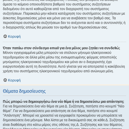
άμεσα το κείμενο οποιουδήποτε βαθμού του συστήματος συζητήσεων
δεδομένου ότι αυτό καθορίζεται από τον διαχειριστή του συστήματος
συζητήσεων. Παρακαλώ μην κάνετε κατάχρηση του συστήματος συζητήσεων με
άσκοπες δημοσιεύσεις μόνο και μόνο για να ανεβάσετε τον βαθμό σας. Τα
περισσότερα συστήματα συζητήσεων δεν το ανέχονται αυτό και ο συντονιστής ή
ο διαχειριστής απλώς θα μειώσει τον αριθμό των δημοσιεύσεων σας.
Κορυφή
Όταν πατάω στον σύνδεσμο email για ένα μέλος μου ζητάει να συνδεθώ;
Μόνον εγγεγραμμένα μέλη μπορούν να στείλουν μήνυμα ηλεκτρονικού
ταχυδρομείου σε άλλα μέλη μέσω της ενσωματωμένης φόρμας αποστολής
μηνύματος ηλεκτρονικού ταχυδρομείου και μόνο αν ο διαχειριστής έχει
ενεργοποιήσει αυτή τη δυνατότητα. Αυτό γίνεται για να αποτραπεί η κακόβουλη
χρήση του συστήματος ηλεκτρονικού ταχυδρομείου από ανώνυμα μέλη.
Κορυφή
Θέματα δημοσίευσης
Πώς μπορώ να δημιουργήσω ένα νέο θέμα ή να δημοσιεύσω μια απάντηση;
Για να δημοσιεύσετε ένα νέο θέμα σε μια Δ. Συζήτηση, πατήστε στο κουμπί “Νέο
θέμα”. Για να δημοσιεύσετε μια απάντηση σε ένα θέμα, πατήστε στο κουμπί
“Απάντηση”. Μπορεί να χρειαστεί να εγγραφείτε προκειμένου να μπορέσετε να
δημοσιεύσετε ένα μήνυμα. Μια λίστα με τα δικαιώματά σας σε κάθε Δ. Συζήτηση
είναι διαθέσιμη στο κάτω μέρος στις οθόνες της Δ. Συζήτησης και του θέματος.