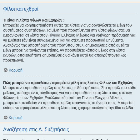
Φίλοι και εχθροί
Τι είναι η λίστα Φίλων και Εχθρών;
Μπορείτε να χρησιμοποιήσετε αυτές τις λίστες για να οργανώσετε τα μέλη του
συστήματος συζητήσεων. Τα μέλη που προστίθενται στη λίστα φίλων σας θα
εμφανίζονται σε λίστα στον Πίνακα Ελέγχου Μέλους για γρήγορη πρόσβαση για
να βλέπετε εάν είναι συνδεδεμένοι και να στέλνετε προσωπικά μηνύματα.
Αναλόγως της υποστήριξης του προτύπου στυλ, δημοσιεύσεις από αυτά τα
μέλη μπορεί να τονίζονται επίσης. Αν προσθέσετε κάποιο μέλος στη λίστα
εχθρών, οποιεσδήποτε δημοσιεύσεις θα κάνει αυτό θα αποκρύπτονται ως
προεπιλογή.
Κορυφή
Πώς μπορώ να προσθέσω / αφαιρέσω μέλη στις λίστες Φίλων και Εχθρών;
Μπορείτε να προσθέσετε μέλη στις λίστες με δύο τρόπους. Στο προφίλ του κάθε
μέλους, υπάρχει ένας σύνδεσμος για να το προσθέσετε στη λίστα σας είτε των
Φίλων, είτε των Εχθρών. Εναλλακτικά, από τον Πίνακα Ελέγχου Μέλους,
μπορείτε κατευθείαν να προσθέσετε μέλη εισάγοντας το όνομα τους. Μπορείτε
επίσης να αφαιρέσετε μέλη από τη λίστα σας χρησιμοποιώντας την ίδια σελίδα.
Κορυφή
Αναζήτηση στις Δ. Συζητήσεις