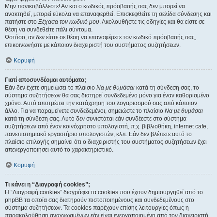
Μην πανικοβάλλεστε! Αν και ο κωδικός πρόσβασής σας δεν μπορεί να
ανακτηθεί, μπορεί εύκολα να επαναφερθεί. Επισκεφθείτε τη σελίδα σύνδεσης και
πατήστε στο
Ξέχασα τον κωδικό μου
. Ακολουθήστε τις οδηγίες και θα είστε σε
θέση να συνδεθείτε πάλι σύντομα.
Ωστόσο, αν δεν είστε σε θέση να επαναφέρετε τον κωδικό πρόσβασής σας,
επικοινωνήστε με κάποιον διαχειριστή του συστήματος συζητήσεων.
Κορυφή
Γιατί αποσυνδέομαι αυτόματα;
Εάν δεν έχετε σημειώσει το πλαίσιο
Να με θυμάσαι
κατά τη σύνδεση σας, το
σύστημα συζητήσεων θα σας διατηρεί συνδεδεμένο μόνο για έναν καθορισμένο
χρόνο. Αυτό αποτρέπει την κατάχρηση του λογαριασμού σας από κάποιον
άλλο. Για να παραμείνετε συνδεδεμένοι, σημειώστε το πλαίσιο
Να με θυμάσαι
κατά τη σύνδεση σας. Αυτό δεν συνιστάται εάν συνδέεστε στο σύστημα
συζητήσεων από έναν κοινόχρηστο υπολογιστή, π.χ. βιβλιοθήκη, internet cafe,
πανεπιστημιακό εργαστήριο υπολογιστών, κλπ. Εάν δεν βλέπετε αυτό το
πλαίσιο επιλογής σημαίνει ότι ο διαχειριστής του συστήματος συζητήσεων έχει
απενεργοποιήσει αυτό το χαρακτηριστικό.
Κορυφή
Τι κάνει η “Διαγραφή cookies”;
Η “Διαγραφή cookies” διαγράφει τα cookies που έχουν δημιουργηθεί από το
phpBB τα οποία σας διατηρούν πιστοποιημένους και συνδεδεμένους στο
σύστημα συζητήσεων. Τα cookies παρέχουν επίσης λειτουργίες όπως η
παρακολούθηση αναγνωσμένων εάν είναι ενεργοποιημένη από τον διαχειριστή