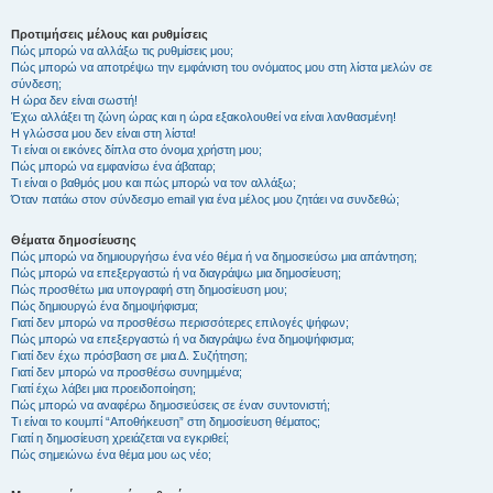
Προτιμήσεις μέλους και ρυθμίσεις
Πώς μπορώ να αλλάξω τις ρυθμίσεις μου;
Πώς μπορώ να αποτρέψω την εμφάνιση του ονόματος μου στη λίστα μελών σε
σύνδεση;
Η ώρα δεν είναι σωστή!
Έχω αλλάξει τη ζώνη ώρας και η ώρα εξακολουθεί να είναι λανθασμένη!
Η γλώσσα μου δεν είναι στη λίστα!
Τι είναι οι εικόνες δίπλα στο όνομα χρήστη μου;
Πώς μπορώ να εμφανίσω ένα άβαταρ;
Τι είναι ο βαθμός μου και πώς μπορώ να τον αλλάξω;
Όταν πατάω στον σύνδεσμο email για ένα μέλος μου ζητάει να συνδεθώ;
Θέματα δημοσίευσης
Πώς μπορώ να δημιουργήσω ένα νέο θέμα ή να δημοσιεύσω μια απάντηση;
Πώς μπορώ να επεξεργαστώ ή να διαγράψω μια δημοσίευση;
Πώς προσθέτω μια υπογραφή στη δημοσίευση μου;
Πώς δημιουργώ ένα δημοψήφισμα;
Γιατί δεν μπορώ να προσθέσω περισσότερες επιλογές ψήφων;
Πώς μπορώ να επεξεργαστώ ή να διαγράψω ένα δημοψήφισμα;
Γιατί δεν έχω πρόσβαση σε μια Δ. Συζήτηση;
Γιατί δεν μπορώ να προσθέσω συνημμένα;
Γιατί έχω λάβει μια προειδοποίηση;
Πώς μπορώ να αναφέρω δημοσιεύσεις σε έναν συντονιστή;
Τι είναι το κουμπί “Αποθήκευση” στη δημοσίευση θέματος;
Γιατί η δημοσίευση χρειάζεται να εγκριθεί;
Πώς σημειώνω ένα θέμα μου ως νέο;