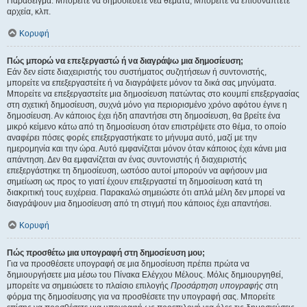
Παράδειγμα: Μπορείτε να δημοσιεύετε νέα θέματα, Μπορείτε να επισυνάπτετε
αρχεία, κλπ.
Κορυφή
Πώς μπορώ να επεξεργαστώ ή να διαγράψω μια δημοσίευση;
Εάν δεν είστε διαχειριστής του συστήματος συζητήσεων ή συντονιστής,
μπορείτε να επεξεργαστείτε ή να διαγράψετε μόνον τα δικά σας μηνύματα.
Μπορείτε να επεξεργαστείτε μια δημοσίευση πατώντας στο κουμπί επεξεργασίας
στη σχετική δημοσίευση, συχνά μόνο για περιορισμένο χρόνο αφότου έγινε η
δημοσίευση. Αν κάποιος έχει ήδη απαντήσει στη δημοσίευση, θα βρείτε ένα
μικρό κείμενο κάτω από τη δημοσίευση όταν επιστρέψετε στο θέμα, το οποίο
αναφέρει πόσες φορές επεξεργαστήκατε το μήνυμα αυτό, μαζί με την
ημερομηνία και την ώρα. Αυτό εμφανίζεται μόνον όταν κάποιος έχει κάνει μια
απάντηση. Δεν θα εμφανίζεται αν ένας συντονιστής ή διαχειριστής
επεξεργάστηκε τη δημοσίευση, ωστόσο αυτοί μπορούν να αφήσουν μια
σημείωση ως προς το γιατί έχουν επεξεργαστεί τη δημοσίευση κατά τη
διακριτική τους ευχέρεια. Παρακαλώ σημειώστε ότι απλά μέλη δεν μπορεί να
διαγράψουν μια δημοσίευση από τη στιγμή που κάποιος έχει απαντήσει.
Κορυφή
Πώς προσθέτω μια υπογραφή στη δημοσίευση μου;
Για να προσθέσετε υπογραφή σε μια δημοσίευση πρέπει πρώτα να
δημιουργήσετε μια μέσω του Πίνακα Ελέγχου Μέλους. Μόλις δημιουργηθεί,
μπορείτε να σημειώσετε το πλαίσιο επιλογής
Προσάρτηση υπογραφής
στη
φόρμα της δημοσίευσης για να προσθέσετε την υπογραφή σας. Μπορείτε