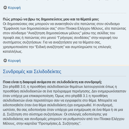
Κορυφή
Πώς μπορώ να βρω τις δημοσιεύσεις μου και τα θέματά μου;
Οι δημοσιεύσεις σας μπορούν να ανακτηθούν είτε πατώντας στον σύνδεσμο
“Εμφάνιση των δημοσιεύσεών σας” στον Πίνακα Ελέγχου Μέλους, είτε πατώντας
στον σύνδεσμο “Αναζήτηση δημοσιεύσεων μέλους” μέσω της σελίδας του
προφίλ σας ή πατώντας στο μενού “Γρήγορες συνδέσεις” στην κορυφή του
συστήματος συζητήσεων. Για να αναζητήσετε για τα θέματα σας,
χρησιμοποιείστε την “Ειδική αναζήτηση” και συμπληρώστε τις επιλογές
καταλλήλως.
Κορυφή
Συνδρομές και Σελιδοδείκτες
Ποια είναι η διαφορά ανάμεσα σε σελιδοδείκτη και συνδρομή;
Στο phpBB 3.0, η προσθήκη σελιδοδεικτών θεμάτων λειτουργούσε όπως η
προσθήκη σελιδοδεικτών σε ένα πρόγραμμα περιήγησης. Δεν ενημερωνόσασταν
όταν υπήρχε μια επικαιροποίηση. Όμως στο phpBB 3.1 η προσθήκη
σελιδοδεικτών είναι περισσότερο σαν να εγγραφείτε στο θέμα. Μπορείτε να
ειδοποιηθείτε όταν ένα θέμα σελιδοδείκτη έχει ενημερωθεί. Η συνδρομή,
ωστόσο, θα σας ειδοποιήσει όταν υπάρχει μια ενημέρωση σε ένα θέμα ή σε μια
Δ. Συζήτηση στο σύστημα συζητήσεων. Οι επιλογές ειδοποίησης για
σελιδοδείκτες και συνδρομές μπορούν να ρυθμιστούν από τον Πίνακα Ελέγχου
Μέλους, στην καρτέλα “Προτιμήσεις Δ. Συζήτησης”.