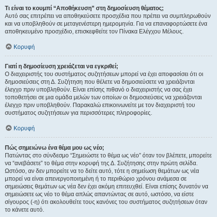
Τι είναι το κουμπί “Αποθήκευση” στη δημοσίευση θέματος;
Αυτό σας επιτρέπει να αποθηκεύσετε προσχέδια που πρέπει να συμπληρωθούν
και να υποβληθούν σε μεταγενέστερη ημερομηνία. Για να επαναφορτώσετε ένα
αποθηκευμένο προσχέδιο, επισκεφθείτε τον Πίνακα Ελέγχου Μέλους.
Κορυφή
Γιατί η δημοσίευση χρειάζεται να εγκριθεί;
Ο διαχειριστής του συστήματος συζητήσεων μπορεί να έχει αποφασίσει ότι οι
δημοσιεύσεις στη Δ. Συζήτηση που θέλετε να δημοσιεύσετε να χρειάζονται
έλεγχο πριν υποβληθούν. Είναι επίσης πιθανό ο διαχειριστής να σας έχει
τοποθετήσει σε μια ομάδα μελών των οποίων οι δημοσιεύσεις να χρειάζονται
έλεγχο πριν υποβληθούν. Παρακαλώ επικοινωνείτε με τον διαχειριστή του
συστήματος συζητήσεων για περισσότερες πληροφορίες.
Κορυφή
Πώς σημειώνω ένα θέμα μου ως νέο;
Πατώντας στο σύνδεσμο “Σημειώστε το θέμα ως νέο” όταν τον βλέπετε, μπορείτε
να “ανεβάσετε” το θέμα στην κορυφή της Δ. Συζήτησης στην πρώτη σελίδα.
Ωστόσο, αν δεν μπορείτε να το δείτε αυτό, τότε η σημείωση θεμάτων ως νέα
μπορεί να είναι απενεργοποιημένη ή το περιθώριο χρόνου ανάμεσα σε
σημειώσεις θεμάτων ως νέα δεν έχει ακόμη επιτευχθεί. Είναι επίσης δυνατόν να
σημειώσετε ως νέο το θέμα απλώς απαντώντας σε αυτό, ωστόσο, να είστε
σίγουρος (-η) ότι ακολουθείτε τους κανόνες του συστήματος συζητήσεων όταν
το κάνετε αυτό.