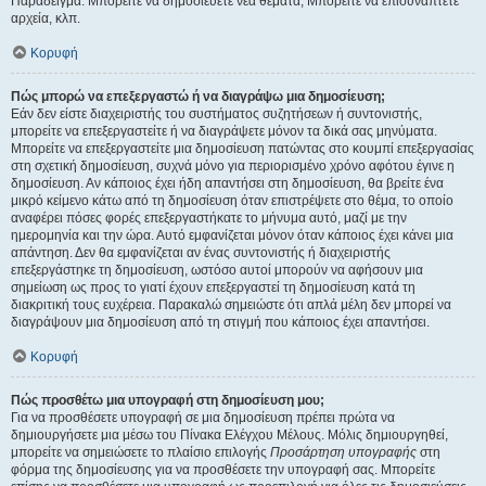
Παράδειγμα: Μπορείτε να δημοσιεύετε νέα θέματα, Μπορείτε να επισυνάπτετε
αρχεία, κλπ.
Κορυφή
Πώς μπορώ να επεξεργαστώ ή να διαγράψω μια δημοσίευση;
Εάν δεν είστε διαχειριστής του συστήματος συζητήσεων ή συντονιστής,
μπορείτε να επεξεργαστείτε ή να διαγράψετε μόνον τα δικά σας μηνύματα.
Μπορείτε να επεξεργαστείτε μια δημοσίευση πατώντας στο κουμπί επεξεργασίας
στη σχετική δημοσίευση, συχνά μόνο για περιορισμένο χρόνο αφότου έγινε η
δημοσίευση. Αν κάποιος έχει ήδη απαντήσει στη δημοσίευση, θα βρείτε ένα
μικρό κείμενο κάτω από τη δημοσίευση όταν επιστρέψετε στο θέμα, το οποίο
αναφέρει πόσες φορές επεξεργαστήκατε το μήνυμα αυτό, μαζί με την
ημερομηνία και την ώρα. Αυτό εμφανίζεται μόνον όταν κάποιος έχει κάνει μια
απάντηση. Δεν θα εμφανίζεται αν ένας συντονιστής ή διαχειριστής
επεξεργάστηκε τη δημοσίευση, ωστόσο αυτοί μπορούν να αφήσουν μια
σημείωση ως προς το γιατί έχουν επεξεργαστεί τη δημοσίευση κατά τη
διακριτική τους ευχέρεια. Παρακαλώ σημειώστε ότι απλά μέλη δεν μπορεί να
διαγράψουν μια δημοσίευση από τη στιγμή που κάποιος έχει απαντήσει.
Κορυφή
Πώς προσθέτω μια υπογραφή στη δημοσίευση μου;
Για να προσθέσετε υπογραφή σε μια δημοσίευση πρέπει πρώτα να
δημιουργήσετε μια μέσω του Πίνακα Ελέγχου Μέλους. Μόλις δημιουργηθεί,
μπορείτε να σημειώσετε το πλαίσιο επιλογής
Προσάρτηση υπογραφής
στη
φόρμα της δημοσίευσης για να προσθέσετε την υπογραφή σας. Μπορείτε