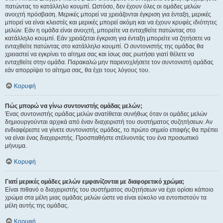
πατώντας το κατάλληλο κουμπί. Ωστόσο, δεν έχουν όλες οι ομάδες μελών
ανοιχτή πρόσβαση. Μερικές μπορεί να χρειάζονται έγκριση για ένταξη, μερικές
μπορεί να είναι κλειστές και μερικές μπορεί ακόμη και να έχουν κρυφές ιδιότητες
μελών. Εάν η ομάδα είναι ανοιχτή, μπορείτε να ενταχθείτε πατώντας στο
κατάλληλο κουμπί. Εάν χρειάζεται έγκριση για ένταξη μπορείτε να ζητήσετε να
ενταχθείτε πατώντας στο κατάλληλο κουμπί. Ο συντονιστής της ομάδας θα
χρειαστεί να εγκρίνει το αίτημα σας και ίσως σας ρωτήσει γιατί θέλετε να
ενταχθείτε στην ομάδα. Παρακαλώ μην παρενοχλήσετε τον συντονιστή ομάδας
εάν απορρίψει το αίτημα σας, θα έχει τους λόγους του.
Κορυφή
Πώς μπορώ να γίνω συντονιστής ομάδας μελών;
Ένας συντονιστής ομάδας μελών ανατίθεται συνήθως όταν οι ομάδες μελών
δημιουργούνται αρχικά από έναν διαχειριστή του συστήματος συζητήσεων. Αν
ενδιαφέρεστε να γίνετε συντονιστής ομάδας, το πρώτο σημείο επαφής θα πρέπει
να είναι ένας διαχειριστής. Προσπαθήστε στέλνοντάς του ένα προσωπικό
μήνυμα.
Κορυφή
Γιατί μερικές ομάδες μελών εμφανίζονται με διαφορετικό χρώμα;
Είναι πιθανό ο διαχειριστής του συστήματος συζητήσεων να έχει ορίσει κάποιο
χρώμα στα μέλη μιας ομάδας μελών ώστε να είναι εύκολο να εντοπιστούν τα
μέλη αυτής της ομάδας.
Κορυφή