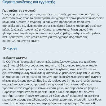
Θέματα σύνδεσης και εγγραφής
Γιατί πρέπει να εγγραφώ;
Ίσως να μην είναι απαραίτητο, εναπόκειται στον διαχειριστή του συστήματος
συζητήσεων ως προς το αν θα πρέπει να εγγραφείτε προκειμένου να αναρτήσετε
μηνύματα. Ωστόσο, η εγγραφή θα σας δώσει πρόσβαση σε πρόσθετες
υπηρεσίες που δεν είναι διαθέσιμες σε επισκέπτες όπως ο καθορισμός εικόνων
μελών (avatars), προσωπικά μηνύματα, αποστολή και λήψη μηνυμάτων
ηλεκτρονικού ταχυδρομείου από και προς άλλα μέλη, ένταξη σε ομάδα μελών,
κλπ. Χρειάζονται μόνο μερικά λεπτά για την εγγραφή σας οπότε σας
συμβουλεύουμε να το κάνετε.
Κορυφή
Τι είναι το COPPA;
Το COPPA, ή Προστασία Προσωπικών Δεδομένων Ανηλίκων στο Διαδίκτυο,
πράξη του 1998, είναι νόμος που απαιτεί από δικτυακούς τόπους οι οποίοι
μπορούν να συλλέγουν πληροφορίες από ανηλίκους κάτω των 13 ετών να
έχουν γραπτή γονική συναίνεση ή κάποια άλλη μέθοδο νομικής επιβεβαίωσης
κηδεμόνα, που να επιτρέπει τη συλλογή προσωπικών δεδομένων από ανήλικο
ηλικίας μικρότερης των 13. Εάν δεν είστε σίγουρος (-η) αν αυτό ισχύει για σας,
όπως κάποιος ο οποίος προσπαθεί να εγγραφεί ή στην ιστοσελίδα που
προσπαθείτε να εγγραφείτε, επικοινωνήστε με νομικό σύμβουλο για βοήθεια.
Παρακαλώ σημειώστε ότι το phpBB Limited και ο ιδιοκτήτης του εν λόγω
συστήματος συζητήσεων δεν μπορεί να δώσει νομική συμβουλή και δεν είναι
ένα σημείο επαφής για ενδοιασμούς νομικού χαρακτήρα οποιουδήποτε είδους,
εκτός από τις περιπτώσεις που περιγράφονται στην ερώτηση “Με ποιόν θα