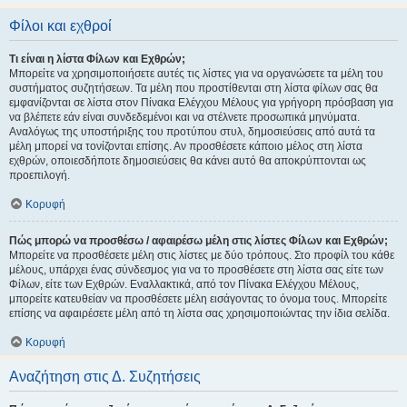
Φίλοι και εχθροί
Τι είναι η λίστα Φίλων και Εχθρών;
Μπορείτε να χρησιμοποιήσετε αυτές τις λίστες για να οργανώσετε τα μέλη του
συστήματος συζητήσεων. Τα μέλη που προστίθενται στη λίστα φίλων σας θα
εμφανίζονται σε λίστα στον Πίνακα Ελέγχου Μέλους για γρήγορη πρόσβαση για
να βλέπετε εάν είναι συνδεδεμένοι και να στέλνετε προσωπικά μηνύματα.
Αναλόγως της υποστήριξης του προτύπου στυλ, δημοσιεύσεις από αυτά τα
μέλη μπορεί να τονίζονται επίσης. Αν προσθέσετε κάποιο μέλος στη λίστα
εχθρών, οποιεσδήποτε δημοσιεύσεις θα κάνει αυτό θα αποκρύπτονται ως
προεπιλογή.
Κορυφή
Πώς μπορώ να προσθέσω / αφαιρέσω μέλη στις λίστες Φίλων και Εχθρών;
Μπορείτε να προσθέσετε μέλη στις λίστες με δύο τρόπους. Στο προφίλ του κάθε
μέλους, υπάρχει ένας σύνδεσμος για να το προσθέσετε στη λίστα σας είτε των
Φίλων, είτε των Εχθρών. Εναλλακτικά, από τον Πίνακα Ελέγχου Μέλους,
μπορείτε κατευθείαν να προσθέσετε μέλη εισάγοντας το όνομα τους. Μπορείτε
επίσης να αφαιρέσετε μέλη από τη λίστα σας χρησιμοποιώντας την ίδια σελίδα.
Κορυφή
Αναζήτηση στις Δ. Συζητήσεις