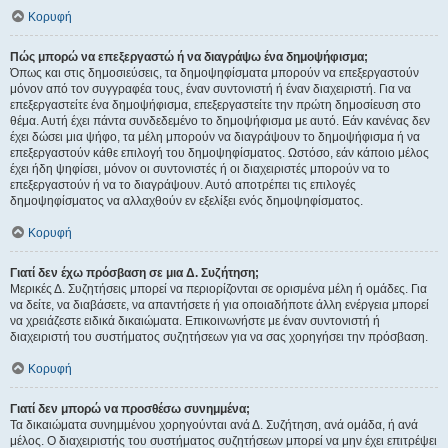
Κορυφή
Πώς μπορώ να επεξεργαστώ ή να διαγράψω ένα δημοψήφισμα;
Όπως και στις δημοσιεύσεις, τα δημοψηφίσματα μπορούν να επεξεργαστούν
μόνον από τον συγγραφέα τους, έναν συντονιστή ή έναν διαχειριστή. Για να
επεξεργαστείτε ένα δημοψήφισμα, επεξεργαστείτε την πρώτη δημοσίευση στο
θέμα. Αυτή έχει πάντα συνδεδεμένο το δημοψήφισμα με αυτό. Εάν κανένας δεν
έχει δώσει μια ψήφο, τα μέλη μπορούν να διαγράψουν το δημοψήφισμα ή να
επεξεργαστούν κάθε επιλογή του δημοψηφίσματος. Ωστόσο, εάν κάποιο μέλος
έχει ήδη ψηφίσει, μόνον οι συντονιστές ή οι διαχειριστές μπορούν να το
επεξεργαστούν ή να το διαγράψουν. Αυτό αποτρέπει τις επιλογές
δημοψηφίσματος να αλλαχθούν εν εξελίξει ενός δημοψηφίσματος.
Κορυφή
Γιατί δεν έχω πρόσβαση σε μια Δ. Συζήτηση;
Μερικές Δ. Συζητήσεις μπορεί να περιορίζονται σε ορισμένα μέλη ή ομάδες. Για
να δείτε, να διαβάσετε, να απαντήσετε ή για οποιαδήποτε άλλη ενέργεια μπορεί
να χρειάζεστε ειδικά δικαιώματα. Επικοινωνήστε με έναν συντονιστή ή
διαχειριστή του συστήματος συζητήσεων για να σας χορηγήσει την πρόσβαση.
Κορυφή
Γιατί δεν μπορώ να προσθέσω συνημμένα;
Τα δικαιώματα συνημμένου χορηγούνται ανά Δ. Συζήτηση, ανά ομάδα, ή ανά
μέλος. Ο διαχειριστής του συστήματος συζητήσεων μπορεί να μην έχει επιτρέψει