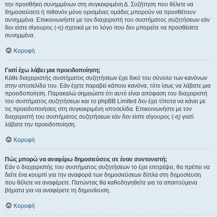
την προσθήκη συνημμένων στη συγκεκριμένη Δ. Συζήτηση που θέλετε να
δημοσιεύσετε ή πιθανόν μόνο ορισμένες ομάδες μπορούν να προσθέτουν
συνημμένα. Επικοινωνήστε με τον διαχειριστή του συστήματος συζητήσεων εάν
δεν είστε σίγουρος (-η) σχετικά με το λόγο που δεν μπορείτε να προσθέσετε
συνημμένα.
Κορυφή
Γιατί έχω λάβει μια προειδοποίηση;
Κάθε διαχειριστής συστήματος συζητήσεων έχει δικό του σύνολο των κανόνων
στην ιστοσελίδα του. Εάν έχετε παραβεί κάποιο κανόνα, τότε ίσως να λάβατε μια
προειδοποίηση. Παρακαλώ σημειώστε ότι αυτό είναι απόφαση του διαχειριστή
του συστήματος συζητήσεων και το phpBB Limited δεν έχει τίποτα να κάνει με
τις προειδοποιήσεις στη συγκεκριμένη ιστοσελίδα. Επικοινωνήστε με τον
διαχειριστή του συστήματος συζητήσεων εάν δεν είστε σίγουρος (-η) γιατί
λάβατε την προειδοποίηση.
Κορυφή
Πώς μπορώ να αναφέρω δημοσιεύσεις σε έναν συντονιστή;
Εάν ο διαχειριστής του συστήματος συζητήσεων το έχει επιτρέψει, θα πρέπει να
δείτε ένα κουμπί για την αναφορά των δημοσιεύσεων δίπλα στη δημοσίευση
που θέλετε να αναφέρετε. Πατώντας θα καθοδηγηθείτε για τα απαιτούμενα
βήματα για να αναφέρετε τη δημοσίευση.
Κορυφή