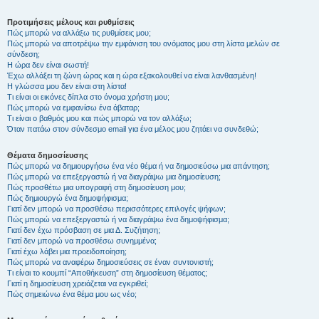
Προτιμήσεις μέλους και ρυθμίσεις
Πώς μπορώ να αλλάξω τις ρυθμίσεις μου;
Πώς μπορώ να αποτρέψω την εμφάνιση του ονόματος μου στη λίστα μελών σε
σύνδεση;
Η ώρα δεν είναι σωστή!
Έχω αλλάξει τη ζώνη ώρας και η ώρα εξακολουθεί να είναι λανθασμένη!
Η γλώσσα μου δεν είναι στη λίστα!
Τι είναι οι εικόνες δίπλα στο όνομα χρήστη μου;
Πώς μπορώ να εμφανίσω ένα άβαταρ;
Τι είναι ο βαθμός μου και πώς μπορώ να τον αλλάξω;
Όταν πατάω στον σύνδεσμο email για ένα μέλος μου ζητάει να συνδεθώ;
Θέματα δημοσίευσης
Πώς μπορώ να δημιουργήσω ένα νέο θέμα ή να δημοσιεύσω μια απάντηση;
Πώς μπορώ να επεξεργαστώ ή να διαγράψω μια δημοσίευση;
Πώς προσθέτω μια υπογραφή στη δημοσίευση μου;
Πώς δημιουργώ ένα δημοψήφισμα;
Γιατί δεν μπορώ να προσθέσω περισσότερες επιλογές ψήφων;
Πώς μπορώ να επεξεργαστώ ή να διαγράψω ένα δημοψήφισμα;
Γιατί δεν έχω πρόσβαση σε μια Δ. Συζήτηση;
Γιατί δεν μπορώ να προσθέσω συνημμένα;
Γιατί έχω λάβει μια προειδοποίηση;
Πώς μπορώ να αναφέρω δημοσιεύσεις σε έναν συντονιστή;
Τι είναι το κουμπί “Αποθήκευση” στη δημοσίευση θέματος;
Γιατί η δημοσίευση χρειάζεται να εγκριθεί;
Πώς σημειώνω ένα θέμα μου ως νέο;