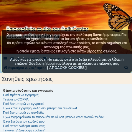
Χρησιμοποιούμε cookies για να έχετε την καλύτερη δυνατή εμπειρία. Για
να χρησιμοποιήσετε το forum ή/και να συνδεθείτε
θα πρέπει πρώτα να κάνετε αποδοχή των cookies, το οποίο σημαίνει και
αποδοχή της πολιτικής μας,
η οποία εμφανίζεται ως επιλογή στο κάτω μέρος της σελίδας.
Συχνές ερωτήσεις
Επικοινωνήστε μαζί μας
Αφού κάνετε αποδοχή θα εμφανιστεί στη δεξιά πλευρά της σελίδας η
επιλογή Σύνδεση ή Login ανάλογα με τη γλώσσα επιλογής σας
[ ΑΠΟΔΟΧΗ COOKIES ]
Α
Ευρετήριο Δ. Συζήτησης
Συνήθεις ερωτήσεις
ν
Συνήθεις ερωτήσεις
α
ζ
Θέματα σύνδεσης και εγγραφής
Γιατί πρέπει να εγγραφώ;
ή
Τι είναι το COPPA;
τ
Γιατί δεν μπορώ να εγγραφώ;
Έχω κάνει εγγραφή, αλλά δεν μπορώ να συνδεθώ!
η
Γιατί δεν μπορώ να συνδεθώ;
Έχω εγγραφεί κατά το παρελθόν αλλά δεν μπορώ να συνδεθώ πλέον!
σ
Έχω ξεχάσει τον κωδικό μου!
η
Γιατί αποσυνδέομαι αυτόματα;
Τι κάνει η “Διαγραφή cookies”;