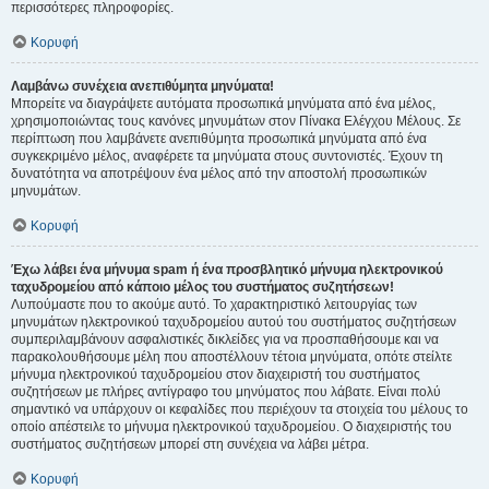
περισσότερες πληροφορίες.
Κορυφή
Λαμβάνω συνέχεια ανεπιθύμητα μηνύματα!
Μπορείτε να διαγράψετε αυτόματα προσωπικά μηνύματα από ένα μέλος,
χρησιμοποιώντας τους κανόνες μηνυμάτων στον Πίνακα Ελέγχου Μέλους. Σε
περίπτωση που λαμβάνετε ανεπιθύμητα προσωπικά μηνύματα από ένα
συγκεκριμένο μέλος, αναφέρετε τα μηνύματα στους συντονιστές. Έχουν τη
δυνατότητα να αποτρέψουν ένα μέλος από την αποστολή προσωπικών
μηνυμάτων.
Κορυφή
Έχω λάβει ένα μήνυμα spam ή ένα προσβλητικό μήνυμα ηλεκτρονικού
ταχυδρομείου από κάποιο μέλος του συστήματος συζητήσεων!
Λυπούμαστε που το ακούμε αυτό. Το χαρακτηριστικό λειτουργίας των
μηνυμάτων ηλεκτρονικού ταχυδρομείου αυτού του συστήματος συζητήσεων
συμπεριλαμβάνουν ασφαλιστικές δικλείδες για να προσπαθήσουμε και να
παρακολουθήσουμε μέλη που αποστέλλουν τέτοια μηνύματα, οπότε στείλτε
μήνυμα ηλεκτρονικού ταχυδρομείου στον διαχειριστή του συστήματος
συζητήσεων με πλήρες αντίγραφο του μηνύματος που λάβατε. Είναι πολύ
σημαντικό να υπάρχουν οι κεφαλίδες που περιέχουν τα στοιχεία του μέλους το
οποίο απέστειλε το μήνυμα ηλεκτρονικού ταχυδρομείου. Ο διαχειριστής του
συστήματος συζητήσεων μπορεί στη συνέχεια να λάβει μέτρα.
Κορυφή