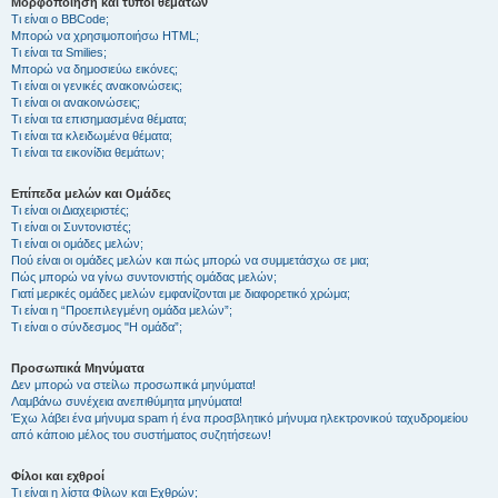
Μορφοποίηση και τύποι θεμάτων
Τι είναι ο BBCode;
Μπορώ να χρησιμοποιήσω HTML;
Τι είναι τα Smilies;
Μπορώ να δημοσιεύω εικόνες;
Τι είναι οι γενικές ανακοινώσεις;
Τι είναι οι ανακοινώσεις;
Τι είναι τα επισημασμένα θέματα;
Τι είναι τα κλειδωμένα θέματα;
Τι είναι τα εικονίδια θεμάτων;
Επίπεδα μελών και Ομάδες
Τι είναι οι Διαχειριστές;
Τι είναι οι Συντονιστές;
Τι είναι οι ομάδες μελών;
Πού είναι οι ομάδες μελών και πώς μπορώ να συμμετάσχω σε μια;
Πώς μπορώ να γίνω συντονιστής ομάδας μελών;
Γιατί μερικές ομάδες μελών εμφανίζονται με διαφορετικό χρώμα;
Τι είναι η “Προεπιλεγμένη ομάδα μελών”;
Τι είναι ο σύνδεσμος "Η ομάδα”;
Προσωπικά Μηνύματα
Δεν μπορώ να στείλω προσωπικά μηνύματα!
Λαμβάνω συνέχεια ανεπιθύμητα μηνύματα!
Έχω λάβει ένα μήνυμα spam ή ένα προσβλητικό μήνυμα ηλεκτρονικού ταχυδρομείου
από κάποιο μέλος του συστήματος συζητήσεων!
Φίλοι και εχθροί
Τι είναι η λίστα Φίλων και Εχθρών;