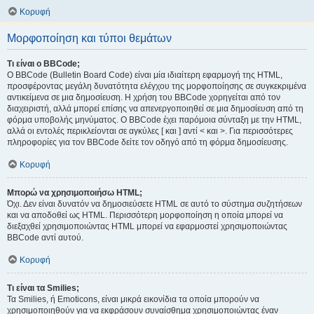
Κορυφή
Μορφοποίηση και τύποι θεμάτων
Τι είναι ο BBCode;
Ο BBCode (Bulletin Board Code) είναι μία ιδιαίτερη εφαρμογή της HTML,
προσφέροντας μεγάλη δυνατότητα ελέγχου της μορφοποίησης σε συγκεκριμένα
αντικείμενα σε μια δημοσίευση. Η χρήση του BBCode χορηγείται από τον
διαχειριστή, αλλά μπορεί επίσης να απενεργοποιηθεί σε μια δημοσίευση από τη
φόρμα υποβολής μηνύματος. Ο BBCode έχει παρόμοια σύνταξη με την HTML,
αλλά οι εντολές περικλείονται σε αγκύλες [ και ] αντί < και >. Για περισσότερες
πληροφορίες για τον BBCode δείτε τον οδηγό από τη φόρμα δημοσίευσης.
Κορυφή
Μπορώ να χρησιμοποιήσω HTML;
Όχι. Δεν είναι δυνατόν να δημοσιεύσετε HTML σε αυτό το σύστημα συζητήσεων
και να αποδοθεί ως HTML. Περισσότερη μορφοποίηση η οποία μπορεί να
διεξαχθεί χρησιμοποιώντας HTML μπορεί να εφαρμοστεί χρησιμοποιώντας
BBCode αντί αυτού.
Κορυφή
Τι είναι τα Smilies;
Τα Smilies, ή Emoticons, είναι μικρά εικονίδια τα οποία μπορούν να
χρησιμοποιηθούν για να εκφράσουν συναίσθημα χρησιμοποιώντας έναν