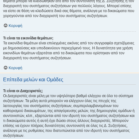
θέματα μπορεί να κλειδώθηκαν είτε από τον συντονιστή της Δ. Συζήτησης ή τον
διαχειριστή του συστήματος συζητήσεων για πολλούς λόγους. Μπορεί επίσης
να είστε σε θέση να κλειδώσετε δικά σας θέματα, ανάλογα με τα δικαιώματα που
χορηγούνται από τον διαχειριστή του συστήματος συζητήσεων.
Κορυφή
Τι είναι τα εικονίδια θεμάτων;
Τα εικονίδια θεμάτων είναι επιλεγμένες εικόνες από τον συγγραφέα σχετιζόμενες
με δημοσιεύσεις και υποδεικνύουν περιεχόμενό τους. Η δυνατότητα για χρήση
εικονιδίων θεμάτων εξαρτάται από τα δικαιώματα που ορίστηκαν από τον
διαχειριστή του συστήματος συζητήσεων.
Κορυφή
Επίπεδα μελών και Ομάδες
Τι είναι οι Διαχειριστές;
Οι Διαχειριστές είναι μέλη με τον υψηλότερο βαθμό ελέγχου σε όλο το σύστημα
συζητήσεων. Τα μέλη αυτά μπορούν να ελέγχουν όλες τις πτυχές της
λειτουργίας του συστήματος συζητήσεων, συμπεριλαμβανομένων του
καθορισμού δικαιωμάτων, της απαγόρευσης μελών, της δημιουργίας ομάδων ή
συντονιστών, κλπ., εξαρτώνται από τον ιδρυτή του συστήματος συζητήσεων και
τι δικαιώματα αυτός ή αυτή έχει δώσει στους άλλους διαχειριστές. Μπορούν
επίσης να έχουν πλήρεις δυνατότητες συντονιστή σε όλες τις Δ. Συζητήσεις,
ανάλογα με τις ρυθμίσεις που διατυπώνεται από τον ιδρυτή του συστήματος
συζητήσεων.