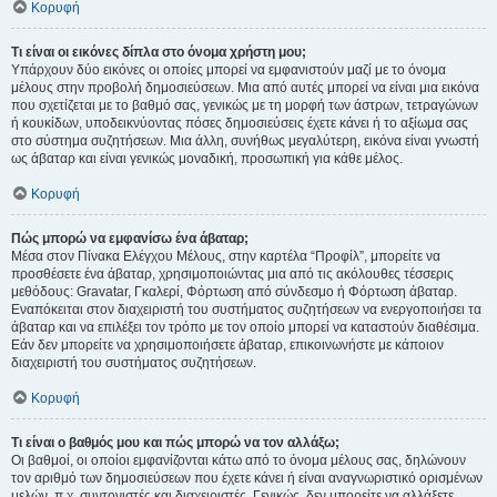
Κορυφή
Τι είναι οι εικόνες δίπλα στο όνομα χρήστη μου;
Υπάρχουν δύο εικόνες οι οποίες μπορεί να εμφανιστούν μαζί με το όνομα
μέλους στην προβολή δημοσιεύσεων. Μια από αυτές μπορεί να είναι μια εικόνα
που σχετίζεται με το βαθμό σας, γενικώς με τη μορφή των άστρων, τετραγώνων
ή κουκίδων, υποδεικνύοντας πόσες δημοσιεύσεις έχετε κάνει ή το αξίωμα σας
στο σύστημα συζητήσεων. Μια άλλη, συνήθως μεγαλύτερη, εικόνα είναι γνωστή
ως άβαταρ και είναι γενικώς μοναδική, προσωπική για κάθε μέλος.
Κορυφή
Πώς μπορώ να εμφανίσω ένα άβαταρ;
Μέσα στον Πίνακα Ελέγχου Μέλους, στην καρτέλα “Προφίλ”, μπορείτε να
προσθέσετε ένα άβαταρ, χρησιμοποιώντας μια από τις ακόλουθες τέσσερις
μεθόδους: Gravatar, Γκαλερί, Φόρτωση από σύνδεσμο ή Φόρτωση άβαταρ.
Εναπόκειται στον διαχειριστή του συστήματος συζητήσεων να ενεργοποιήσει τα
άβαταρ και να επιλέξει τον τρόπο με τον οποίο μπορεί να καταστούν διαθέσιμα.
Εάν δεν μπορείτε να χρησιμοποιήσετε άβαταρ, επικοινωνήστε με κάποιον
διαχειριστή του συστήματος συζητήσεων.
Κορυφή
Τι είναι ο βαθμός μου και πώς μπορώ να τον αλλάξω;
Οι βαθμοί, οι οποίοι εμφανίζονται κάτω από το όνομα μέλους σας, δηλώνουν
τον αριθμό των δημοσιεύσεων που έχετε κάνει ή είναι αναγνωριστικό ορισμένων
μελών, π.χ. συντονιστές και διαχειριστές. Γενικώς, δεν μπορείτε να αλλάξετε