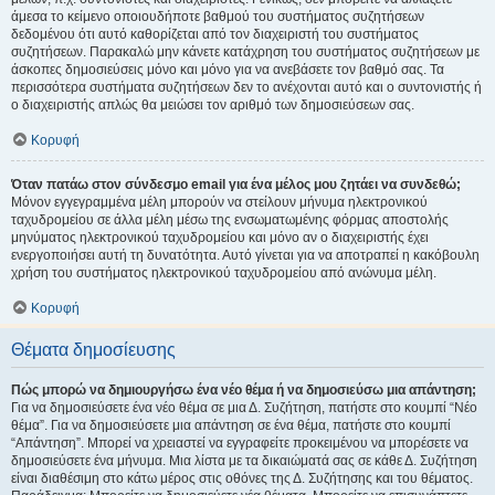
άμεσα το κείμενο οποιουδήποτε βαθμού του συστήματος συζητήσεων
δεδομένου ότι αυτό καθορίζεται από τον διαχειριστή του συστήματος
συζητήσεων. Παρακαλώ μην κάνετε κατάχρηση του συστήματος συζητήσεων με
άσκοπες δημοσιεύσεις μόνο και μόνο για να ανεβάσετε τον βαθμό σας. Τα
περισσότερα συστήματα συζητήσεων δεν το ανέχονται αυτό και ο συντονιστής ή
ο διαχειριστής απλώς θα μειώσει τον αριθμό των δημοσιεύσεων σας.
Κορυφή
Όταν πατάω στον σύνδεσμο email για ένα μέλος μου ζητάει να συνδεθώ;
Μόνον εγγεγραμμένα μέλη μπορούν να στείλουν μήνυμα ηλεκτρονικού
ταχυδρομείου σε άλλα μέλη μέσω της ενσωματωμένης φόρμας αποστολής
μηνύματος ηλεκτρονικού ταχυδρομείου και μόνο αν ο διαχειριστής έχει
ενεργοποιήσει αυτή τη δυνατότητα. Αυτό γίνεται για να αποτραπεί η κακόβουλη
χρήση του συστήματος ηλεκτρονικού ταχυδρομείου από ανώνυμα μέλη.
Κορυφή
Θέματα δημοσίευσης
Πώς μπορώ να δημιουργήσω ένα νέο θέμα ή να δημοσιεύσω μια απάντηση;
Για να δημοσιεύσετε ένα νέο θέμα σε μια Δ. Συζήτηση, πατήστε στο κουμπί “Νέο
θέμα”. Για να δημοσιεύσετε μια απάντηση σε ένα θέμα, πατήστε στο κουμπί
“Απάντηση”. Μπορεί να χρειαστεί να εγγραφείτε προκειμένου να μπορέσετε να
δημοσιεύσετε ένα μήνυμα. Μια λίστα με τα δικαιώματά σας σε κάθε Δ. Συζήτηση
είναι διαθέσιμη στο κάτω μέρος στις οθόνες της Δ. Συζήτησης και του θέματος.