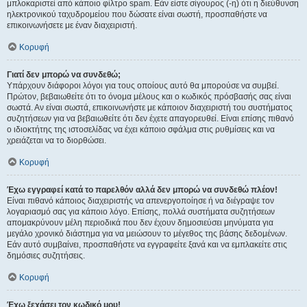
μπλοκαριστεί από κάποιο φίλτρο spam. Εάν είστε σίγουρος (-η) ότι η διεύθυνση
ηλεκτρονικού ταχυδρομείου που δώσατε είναι σωστή, προσπαθήστε να
επικοινωνήσετε με έναν διαχειριστή.
Κορυφή
Γιατί δεν μπορώ να συνδεθώ;
Υπάρχουν διάφοροι λόγοι για τους οποίους αυτό θα μπορούσε να συμβεί.
Πρώτον, βεβαιωθείτε ότι το όνομα μέλους και ο κωδικός πρόσβασής σας είναι
σωστά. Αν είναι σωστά, επικοινωνήστε με κάποιον διαχειριστή του συστήματος
συζητήσεων για να βεβαιωθείτε ότι δεν έχετε απαγορευθεί. Είναι επίσης πιθανό
ο ιδιοκτήτης της ιστοσελίδας να έχει κάποιο σφάλμα στις ρυθμίσεις και να
χρειάζεται να το διορθώσει.
Κορυφή
Έχω εγγραφεί κατά το παρελθόν αλλά δεν μπορώ να συνδεθώ πλέον!
Είναι πιθανό κάποιος διαχειριστής να απενεργοποίησε ή να διέγραψε τον
λογαριασμό σας για κάποιο λόγο. Επίσης, πολλά συστήματα συζητήσεων
απομακρύνουν μέλη περιοδικά που δεν έχουν δημοσιεύσει μηνύματα για
μεγάλο χρονικό διάστημα για να μειώσουν το μέγεθος της βάσης δεδομένων.
Εάν αυτό συμβαίνει, προσπαθήστε να εγγραφείτε ξανά και να εμπλακείτε στις
δημόσιες συζητήσεις.
Κορυφή
Έχω ξεχάσει τον κωδικό μου!