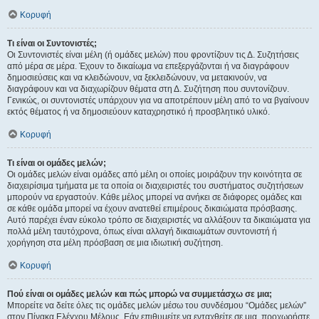
Κορυφή
Τι είναι οι Συντονιστές;
Οι Συντονιστές είναι μέλη (ή ομάδες μελών) που φροντίζουν τις Δ. Συζητήσεις
από μέρα σε μέρα. Έχουν το δικαίωμα να επεξεργάζονται ή να διαγράφουν
δημοσιεύσεις και να κλειδώνουν, να ξεκλειδώνουν, να μετακινούν, να
διαγράφουν και να διαχωρίζουν θέματα στη Δ. Συζήτηση που συντονίζουν.
Γενικώς, οι συντονιστές υπάρχουν για να αποτρέπουν μέλη από το να βγαίνουν
εκτός θέματος ή να δημοσιεύουν καταχρηστικό ή προσβλητικό υλικό.
Κορυφή
Τι είναι οι ομάδες μελών;
Οι ομάδες μελών είναι ομάδες από μέλη οι οποίες μοιράζουν την κοινότητα σε
διαχειρίσιμα τμήματα με τα οποία οι διαχειριστές του συστήματος συζητήσεων
μπορούν να εργαστούν. Κάθε μέλος μπορεί να ανήκει σε διάφορες ομάδες και
σε κάθε ομάδα μπορεί να έχουν ανατεθεί επιμέρους δικαιώματα πρόσβασης.
Αυτό παρέχει έναν εύκολο τρόπο σε διαχειριστές να αλλάξουν τα δικαιώματα για
πολλά μέλη ταυτόχρονα, όπως είναι αλλαγή δικαιωμάτων συντονιστή ή
χορήγηση στα μέλη πρόσβαση σε μια ιδιωτική συζήτηση.
Κορυφή
Πού είναι οι ομάδες μελών και πώς μπορώ να συμμετάσχω σε μια;
Μπορείτε να δείτε όλες τις ομάδες μελών μέσω του συνδέσμου “Ομάδες μελών”
στον Πίνακα Ελέγχου Μέλους. Εάν επιθυμείτε να ενταχθείτε σε μια, προχωρήστε