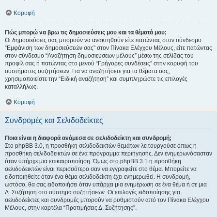
Κορυφή
Πώς μπορώ να βρω τις δημοσιεύσεις μου και τα θέματά μου;
Οι δημοσιεύσεις σας μπορούν να ανακτηθούν είτε πατώντας στον σύνδεσμο
“Εμφάνιση των δημοσιεύσεών σας” στον Πίνακα Ελέγχου Μέλους, είτε πατώντας
στον σύνδεσμο “Αναζήτηση δημοσιεύσεων μέλους” μέσω της σελίδας του
προφίλ σας ή πατώντας στο μενού “Γρήγορες συνδέσεις” στην κορυφή του
συστήματος συζητήσεων. Για να αναζητήσετε για τα θέματα σας,
χρησιμοποιείστε την “Ειδική αναζήτηση” και συμπληρώστε τις επιλογές
καταλλήλως.
Κορυφή
Συνδρομές και Σελιδοδείκτες
Ποια είναι η διαφορά ανάμεσα σε σελιδοδείκτη και συνδρομή;
Στο phpBB 3.0, η προσθήκη σελιδοδεικτών θεμάτων λειτουργούσε όπως η
προσθήκη σελιδοδεικτών σε ένα πρόγραμμα περιήγησης. Δεν ενημερωνόσασταν
όταν υπήρχε μια επικαιροποίηση. Όμως στο phpBB 3.1 η προσθήκη
σελιδοδεικτών είναι περισσότερο σαν να εγγραφείτε στο θέμα. Μπορείτε να
ειδοποιηθείτε όταν ένα θέμα σελιδοδείκτη έχει ενημερωθεί. Η συνδρομή,
ωστόσο, θα σας ειδοποιήσει όταν υπάρχει μια ενημέρωση σε ένα θέμα ή σε μια
Δ. Συζήτηση στο σύστημα συζητήσεων. Οι επιλογές ειδοποίησης για
σελιδοδείκτες και συνδρομές μπορούν να ρυθμιστούν από τον Πίνακα Ελέγχου
Μέλους, στην καρτέλα “Προτιμήσεις Δ. Συζήτησης”.