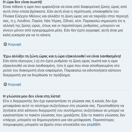
Η ώρα δεν είναι σωστή!
Είναι πιθανό η ώρα που εμφανίζεται να είναι από διαφορετική ζώνης ώρας από
αυτή στην οποία βρίσκεστε. Εάν αυτή είναι η περίπτωση, επισκεφθείτε τον
Πίνακα Ελέγχου Μέλους και αλλάξτε τη ζώνη ώρας για να ταιριάζει στην περιοχή
σας, π.χ. Λονδίνο, Παρίσι, Νέα Υόρκη, Σίδνεϋ, κλπ. Παρακαλώ σημειώστε ότι η
αλλαγή της ζώνης ώρας, όπως και οι περισσότερες ρυθμίσεις, μπορούν να
γίνουν μόνον από εγγεγραμμένα μέλη. Εάν δεν έχετε εγγραφεί, αυτή είναι μια
καλή ευκαιρία για να το κάνετε.
Κορυφή
Έχω αλλάξει τη ζώνη ώρας και η ώρα εξακολουθεί να είναι λανθασμένη!
Εάν είστε σίγουρος (-η) ότι έχετε ρυθμίσει τη ζώνη ώρας σωστά και η ώρα
εξακολουθεί να είναι λανθασμένη, τότε ή ώρα που είναι αποθηκευμένη στο
ρολόι του διακομιστή είναι εσφαλμένη. Παρακαλώ να ειδοποιήσετε κάποιον
διαχειριστή για να διορθώσει το πρόβλημα.
Κορυφή
Η γλώσσα μου δεν είναι στη λίστα!
Είτε ο διαχειριστής δεν έχει εγκαταστήσει τη γλώσσα σας ή κανείς δεν έχει
μεταφράσει αυτό το σύστημα συζητήσεων στη γλώσσα σας. Προσπαθήστε να
ζητήσετε από κάποιον διαχειριστή του συστήματος συζητήσεων αν μπορεί να
εγκαταστήσει το πακέτο γλώσσας που χρειάζεστε. Εάν το πακέτο γλώσσας δεν
υπάρχει, μπορείτε να δημιουργήσετε μια νέα μετάφραση. Περισσότερες
πληροφορίες μπορείτε να βρείτε στην ιστοσελίδα του
phpBB
®.