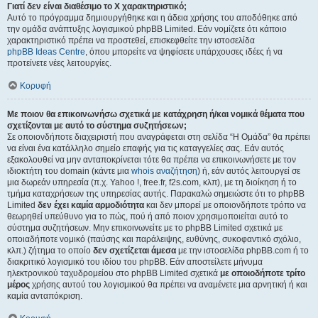
Γιατί δεν είναι διαθέσιμο το Χ χαρακτηριστικό;
Αυτό το πρόγραμμα δημιουργήθηκε και η άδεια χρήσης του αποδόθηκε από
την ομάδα ανάπτυξης λογισμικού phpBB Limited. Εάν νομίζετε ότι κάποιο
χαρακτηριστικό πρέπει να προστεθεί, επισκεφθείτε την ιστοσελίδα
phpBB Ideas Centre
, όπου μπορείτε να ψηφίσετε υπάρχουσες ιδέες ή να
προτείνετε νέες λειτουργίες.
Κορυφή
Με ποιον θα επικοινωνήσω σχετικά με κατάχρηση ή/και νομικά θέματα που
σχετίζονται με αυτό το σύστημα συζητήσεων;
Σε οποιονδήποτε διαχειριστή που αναγράφεται στη σελίδα “Η Ομάδα” θα πρέπει
να είναι ένα κατάλληλο σημείο επαφής για τις καταγγελίες σας. Εάν αυτός
εξακολουθεί να μην ανταποκρίνεται τότε θα πρέπει να επικοινωνήσετε με τον
ιδιοκτήτη του domain (κάντε μια
whois αναζήτηση
) ή, εάν αυτός λειτουργεί σε
μια δωρεάν υπηρεσία (π.χ. Yahoo !, free.fr, f2s.com, κλπ), με τη διοίκηση ή το
τμήμα καταχρήσεων της υπηρεσίας αυτής. Παρακαλώ σημειώστε ότι το phpBB
Limited
δεν έχει καμία αρμοδιότητα
και δεν μπορεί με οποιονδήποτε τρόπο να
θεωρηθεί υπεύθυνο για το πώς, πού ή από ποιον χρησιμοποιείται αυτό το
σύστημα συζητήσεων. Μην επικοινωνείτε με το phpBB Limited σχετικά με
οποιαδήποτε νομικό (παύσης και παράλειψης, ευθύνης, συκοφαντικό σχόλιο,
κλπ.) ζήτημα το οποίο
δεν σχετίζεται άμεσα
με την ιστοσελίδα phpBB.com ή το
διακριτικό λογισμικό του ιδίου του phpBB. Εάν αποστείλετε μήνυμα
ηλεκτρονικού ταχυδρομείου στο phpBB Limited σχετικά
με οποιοδήποτε τρίτο
μέρος
χρήσης αυτού του λογισμικού θα πρέπει να αναμένετε μια αρνητική ή και
καμία ανταπόκριση.