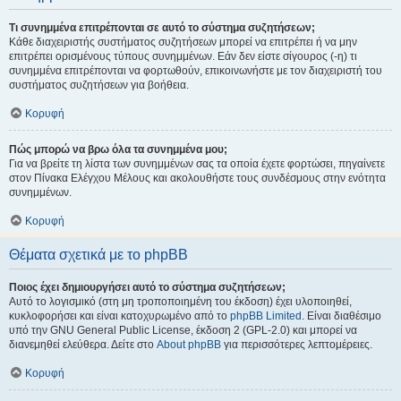
Τι συνημμένα επιτρέπονται σε αυτό το σύστημα συζητήσεων;
Κάθε διαχειριστής συστήματος συζητήσεων μπορεί να επιτρέπει ή να μην
επιτρέπει ορισμένους τύπους συνημμένων. Εάν δεν είστε σίγουρος (-η) τι
συνημμένα επιτρέπονται να φορτωθούν, επικοινωνήστε με τον διαχειριστή του
συστήματος συζητήσεων για βοήθεια.
Κορυφή
Πώς μπορώ να βρω όλα τα συνημμένα μου;
Για να βρείτε τη λίστα των συνημμένων σας τα οποία έχετε φορτώσει, πηγαίνετε
στον Πίνακα Ελέγχου Μέλους και ακολουθήστε τους συνδέσμους στην ενότητα
συνημμένων.
Κορυφή
Θέματα σχετικά με το phpBB
Ποιος έχει δημιουργήσει αυτό το σύστημα συζητήσεων;
Αυτό το λογισμικό (στη μη τροποποιημένη του έκδοση) έχει υλοποιηθεί,
κυκλοφορήσει και είναι κατοχυρωμένο από το
phpBB Limited
. Είναι διαθέσιμο
υπό την GNU General Public License, έκδοση 2 (GPL-2.0) και μπορεί να
διανεμηθεί ελεύθερα. Δείτε στο
About phpBB
για περισσότερες λεπτομέρειες.
Κορυφή