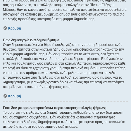
επίσης να προσθέσετε μια υπογραφή ως προεπιλογή για όλες τις δημοσιεύσεις
σας σημειώνοντας το κατάλληλο κουμπί επιλογής στον Πίνακα Ελέγχου
Μέλους. Εάν το κάνετε αυτό, μπορείτε και πάλι να αποτρέψετε να προστεθεί μια
υπογραφή σε κάποιες μεμονωμένες δημοσιεύσεις από-επιλέγοντας το πλαίσιο
επιλογής προσθήκης υπογραφής στη φόρμα δημοσίευσης.
Κορυφή
Πώς δημιουργώ ένα δημοψήφισμα;
Όταν δημοσιεύετε ένα νέο θέμα ή επεξεργάζεστε την πρώτη δημοσίευση ενός
θέματος, πατήστε στην καρτέλα “Δημιουργία δημοψηφίσματος” κάτω από την
κύρια φόρμα δημοσίευσης. Εάν δεν μπορείτε να το δείτε αυτό, δεν έχετε τα
κατάλληλα δικαιώματα για να δημιουργήσετε δημοψηφίσματα. Εισάγετε έναν
τίτλο και τουλάχιστον δύο επιλογές στα κατάλληλα πεδία, διασφαλίζοντας κάθε
επιλογή να είναι σε ξεχωριστή γραμμή στην περιοχή κειμένου. Μπορείτε επίσης
να ορίσετε τον αριθμό των επιλογών ενός μέλους που μπορεί να επιλέξει
ψηφίζοντας κάτω από “Επιλογές ανά μέλος”, ένα χρονικό όριο ημερών για το
δημοψήφισμα, (0 για χωρίς χρονικό όριο) και τέλος την επιλογή να επιτρέψετε
στα μέλη να τροποποιούν τις ψήφους τους.
Κορυφή
Γιατί δεν μπορώ να προσθέσω περισσότερες επιλογές ψήφων;
Το όριο για τις επιλογές στα δημοψηφίσματα καθορίζεται από τον διαχειριστή
του συστήματος συζητήσεων. Εάν νομίζετε ότι χρειάζονται περισσότερες
επιλογές στο δικό σας δημοψήφισμα από το επιτρεπόμενο όριο, επικοινωνείτε
με τον διαχειριστή του συστήματος συζητήσεων.