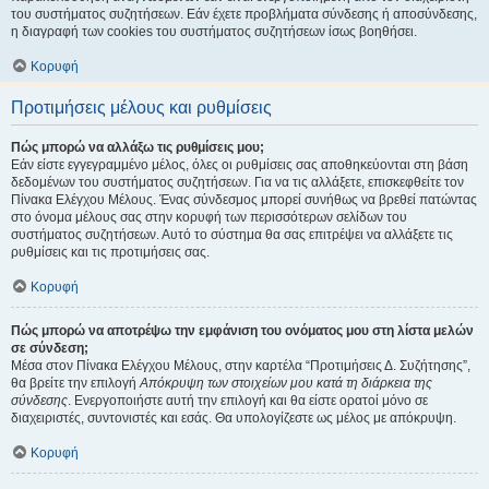
του συστήματος συζητήσεων. Εάν έχετε προβλήματα σύνδεσης ή αποσύνδεσης,
η διαγραφή των cookies του συστήματος συζητήσεων ίσως βοηθήσει.
Κορυφή
Προτιμήσεις μέλους και ρυθμίσεις
Πώς μπορώ να αλλάξω τις ρυθμίσεις μου;
Εάν είστε εγγεγραμμένο μέλος, όλες οι ρυθμίσεις σας αποθηκεύονται στη βάση
δεδομένων του συστήματος συζητήσεων. Για να τις αλλάξετε, επισκεφθείτε τον
Πίνακα Ελέγχου Μέλους. Ένας σύνδεσμος μπορεί συνήθως να βρεθεί πατώντας
στο όνομα μέλους σας στην κορυφή των περισσότερων σελίδων του
συστήματος συζητήσεων. Αυτό το σύστημα θα σας επιτρέψει να αλλάξετε τις
ρυθμίσεις και τις προτιμήσεις σας.
Κορυφή
Πώς μπορώ να αποτρέψω την εμφάνιση του ονόματος μου στη λίστα μελών
σε σύνδεση;
Μέσα στον Πίνακα Ελέγχου Μέλους, στην καρτέλα “Προτιμήσεις Δ. Συζήτησης”,
θα βρείτε την επιλογή
Απόκρυψη των στοιχείων μου κατά τη διάρκεια της
σύνδεσης
. Ενεργοποιήστε αυτή την επιλογή και θα είστε ορατοί μόνο σε
διαχειριστές, συντονιστές και εσάς. Θα υπολογίζεστε ως μέλος με απόκρυψη.
Κορυφή