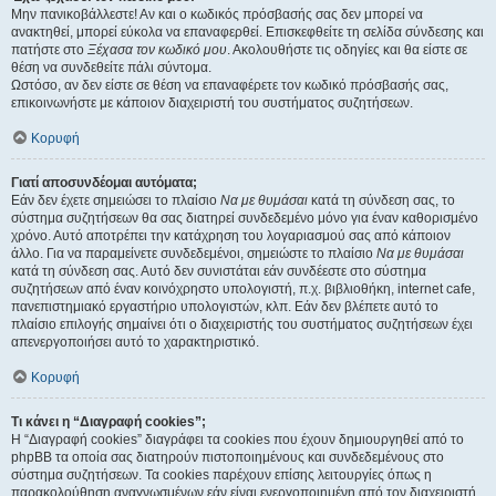
Μην πανικοβάλλεστε! Αν και ο κωδικός πρόσβασής σας δεν μπορεί να
ανακτηθεί, μπορεί εύκολα να επαναφερθεί. Επισκεφθείτε τη σελίδα σύνδεσης και
πατήστε στο
Ξέχασα τον κωδικό μου
. Ακολουθήστε τις οδηγίες και θα είστε σε
θέση να συνδεθείτε πάλι σύντομα.
Ωστόσο, αν δεν είστε σε θέση να επαναφέρετε τον κωδικό πρόσβασής σας,
επικοινωνήστε με κάποιον διαχειριστή του συστήματος συζητήσεων.
Κορυφή
Γιατί αποσυνδέομαι αυτόματα;
Εάν δεν έχετε σημειώσει το πλαίσιο
Να με θυμάσαι
κατά τη σύνδεση σας, το
σύστημα συζητήσεων θα σας διατηρεί συνδεδεμένο μόνο για έναν καθορισμένο
χρόνο. Αυτό αποτρέπει την κατάχρηση του λογαριασμού σας από κάποιον
άλλο. Για να παραμείνετε συνδεδεμένοι, σημειώστε το πλαίσιο
Να με θυμάσαι
κατά τη σύνδεση σας. Αυτό δεν συνιστάται εάν συνδέεστε στο σύστημα
συζητήσεων από έναν κοινόχρηστο υπολογιστή, π.χ. βιβλιοθήκη, internet cafe,
πανεπιστημιακό εργαστήριο υπολογιστών, κλπ. Εάν δεν βλέπετε αυτό το
πλαίσιο επιλογής σημαίνει ότι ο διαχειριστής του συστήματος συζητήσεων έχει
απενεργοποιήσει αυτό το χαρακτηριστικό.
Κορυφή
Τι κάνει η “Διαγραφή cookies”;
Η “Διαγραφή cookies” διαγράφει τα cookies που έχουν δημιουργηθεί από το
phpBB τα οποία σας διατηρούν πιστοποιημένους και συνδεδεμένους στο
σύστημα συζητήσεων. Τα cookies παρέχουν επίσης λειτουργίες όπως η
παρακολούθηση αναγνωσμένων εάν είναι ενεργοποιημένη από τον διαχειριστή