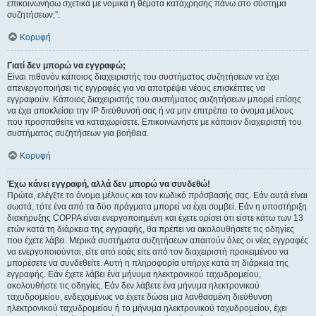
επικοινωνήσω σχετικά με νομικά ή θέματα κατάχρησης πάνω στο σύστημα
συζητήσεων;”.
Κορυφή
Γιατί δεν μπορώ να εγγραφώ;
Είναι πιθανόν κάποιος διαχειριστής του συστήματος συζητήσεων να έχει
απενεργοποιήσει τις εγγραφές για να αποτρέψει νέους επισκέπτες να
εγγραφούν. Κάποιος διαχειριστής του συστήματος συζητήσεων μπορεί επίσης
να έχει αποκλείσει την IP διεύθυνσή σας ή να μην επιτρέπει το όνομα μέλους
που προσπαθείτε να καταχωρίσετε. Επικοινωνήστε με κάποιον διαχειριστή του
συστήματος συζητήσεων για βοήθεια.
Κορυφή
Έχω κάνει εγγραφή, αλλά δεν μπορώ να συνδεθώ!
Πρώτα, ελέγξτε το όνομα μέλους και τον κωδικό πρόσβασής σας. Εάν αυτά είναι
σωστά, τότε ένα από τα δύο πράγματα μπορεί να έχει συμβεί. Εάν η υποστήριξη
διακήρυξης COPPA είναι ενεργοποιημένη και έχετε ορίσει ότι είστε κάτω των 13
ετών κατά τη διάρκεια της εγγραφής, θα πρέπει να ακολουθήσετε τις οδηγίες
που έχετε λάβει. Μερικά συστήματα συζητήσεων απαιτούν όλες οι νέες εγγραφές
να ενεργοποιούνται, είτε από εσάς είτε από τον διαχειριστή προκειμένου να
μπορέσετε να συνδεθείτε. Αυτή η πληροφορία υπήρχε κατά τη διάρκεια της
εγγραφής. Εάν έχετε λάβει ένα μήνυμα ηλεκτρονικού ταχυδρομείου,
ακολουθήστε τις οδηγίες. Εάν δεν λάβετε ένα μήνυμα ηλεκτρονικού
ταχυδρομείου, ενδεχομένως να έχετε δώσει μια λανθασμένη διεύθυνση
ηλεκτρονικού ταχυδρομείου ή το μήνυμα ηλεκτρονικού ταχυδρομείου, έχει