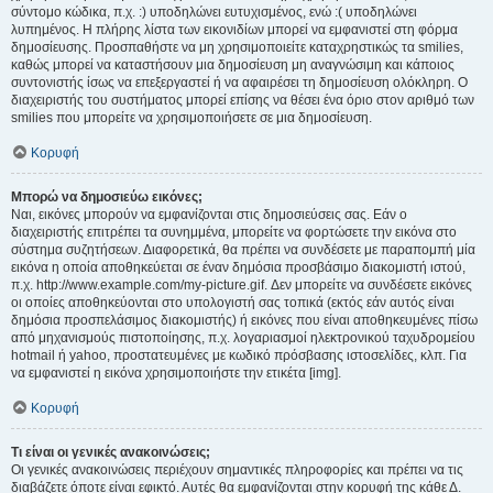
σύντομο κώδικα, π.χ. :) υποδηλώνει ευτυχισμένος, ενώ :( υποδηλώνει
λυπημένος. Η πλήρης λίστα των εικονιδίων μπορεί να εμφανιστεί στη φόρμα
δημοσίευσης. Προσπαθήστε να μη χρησιμοποιείτε καταχρηστικώς τα smilies,
καθώς μπορεί να καταστήσουν μια δημοσίευση μη αναγνώσιμη και κάποιος
συντονιστής ίσως να επεξεργαστεί ή να αφαιρέσει τη δημοσίευση ολόκληρη. Ο
διαχειριστής του συστήματος μπορεί επίσης να θέσει ένα όριο στον αριθμό των
smilies που μπορείτε να χρησιμοποιήσετε σε μια δημοσίευση.
Κορυφή
Μπορώ να δημοσιεύω εικόνες;
Ναι, εικόνες μπορούν να εμφανίζονται στις δημοσιεύσεις σας. Εάν ο
διαχειριστής επιτρέπει τα συνημμένα, μπορείτε να φορτώσετε την εικόνα στο
σύστημα συζητήσεων. Διαφορετικά, θα πρέπει να συνδέσετε με παραπομπή μία
εικόνα η οποία αποθηκεύεται σε έναν δημόσια προσβάσιμο διακομιστή ιστού,
π.χ. http://www.example.com/my-picture.gif. Δεν μπορείτε να συνδέσετε εικόνες
οι οποίες αποθηκεύονται στο υπολογιστή σας τοπικά (εκτός εάν αυτός είναι
δημόσια προσπελάσιμος διακομιστής) ή εικόνες που είναι αποθηκευμένες πίσω
από μηχανισμούς πιστοποίησης, π.χ. λογαριασμοί ηλεκτρονικού ταχυδρομείου
hotmail ή yahoo, προστατευμένες με κωδικό πρόσβασης ιστοσελίδες, κλπ. Για
να εμφανιστεί η εικόνα χρησιμοποιήστε την ετικέτα [img].
Κορυφή
Τι είναι οι γενικές ανακοινώσεις;
Οι γενικές ανακοινώσεις περιέχουν σημαντικές πληροφορίες και πρέπει να τις
διαβάζετε όποτε είναι εφικτό. Αυτές θα εμφανίζονται στην κορυφή της κάθε Δ.