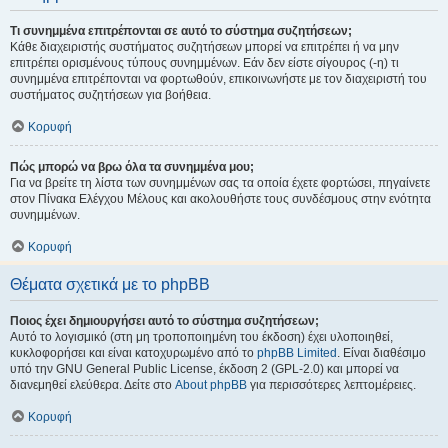
Τι συνημμένα επιτρέπονται σε αυτό το σύστημα συζητήσεων;
Κάθε διαχειριστής συστήματος συζητήσεων μπορεί να επιτρέπει ή να μην
επιτρέπει ορισμένους τύπους συνημμένων. Εάν δεν είστε σίγουρος (-η) τι
συνημμένα επιτρέπονται να φορτωθούν, επικοινωνήστε με τον διαχειριστή του
συστήματος συζητήσεων για βοήθεια.
Κορυφή
Πώς μπορώ να βρω όλα τα συνημμένα μου;
Για να βρείτε τη λίστα των συνημμένων σας τα οποία έχετε φορτώσει, πηγαίνετε
στον Πίνακα Ελέγχου Μέλους και ακολουθήστε τους συνδέσμους στην ενότητα
συνημμένων.
Κορυφή
Θέματα σχετικά με το phpBB
Ποιος έχει δημιουργήσει αυτό το σύστημα συζητήσεων;
Αυτό το λογισμικό (στη μη τροποποιημένη του έκδοση) έχει υλοποιηθεί,
κυκλοφορήσει και είναι κατοχυρωμένο από το
phpBB Limited
. Είναι διαθέσιμο
υπό την GNU General Public License, έκδοση 2 (GPL-2.0) και μπορεί να
διανεμηθεί ελεύθερα. Δείτε στο
About phpBB
για περισσότερες λεπτομέρειες.
Κορυφή