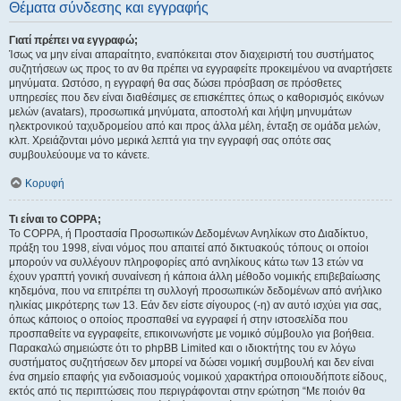
Θέματα σύνδεσης και εγγραφής
Γιατί πρέπει να εγγραφώ;
Ίσως να μην είναι απαραίτητο, εναπόκειται στον διαχειριστή του συστήματος
συζητήσεων ως προς το αν θα πρέπει να εγγραφείτε προκειμένου να αναρτήσετε
μηνύματα. Ωστόσο, η εγγραφή θα σας δώσει πρόσβαση σε πρόσθετες
υπηρεσίες που δεν είναι διαθέσιμες σε επισκέπτες όπως ο καθορισμός εικόνων
μελών (avatars), προσωπικά μηνύματα, αποστολή και λήψη μηνυμάτων
ηλεκτρονικού ταχυδρομείου από και προς άλλα μέλη, ένταξη σε ομάδα μελών,
κλπ. Χρειάζονται μόνο μερικά λεπτά για την εγγραφή σας οπότε σας
συμβουλεύουμε να το κάνετε.
Κορυφή
Τι είναι το COPPA;
Το COPPA, ή Προστασία Προσωπικών Δεδομένων Ανηλίκων στο Διαδίκτυο,
πράξη του 1998, είναι νόμος που απαιτεί από δικτυακούς τόπους οι οποίοι
μπορούν να συλλέγουν πληροφορίες από ανηλίκους κάτω των 13 ετών να
έχουν γραπτή γονική συναίνεση ή κάποια άλλη μέθοδο νομικής επιβεβαίωσης
κηδεμόνα, που να επιτρέπει τη συλλογή προσωπικών δεδομένων από ανήλικο
ηλικίας μικρότερης των 13. Εάν δεν είστε σίγουρος (-η) αν αυτό ισχύει για σας,
όπως κάποιος ο οποίος προσπαθεί να εγγραφεί ή στην ιστοσελίδα που
προσπαθείτε να εγγραφείτε, επικοινωνήστε με νομικό σύμβουλο για βοήθεια.
Παρακαλώ σημειώστε ότι το phpBB Limited και ο ιδιοκτήτης του εν λόγω
συστήματος συζητήσεων δεν μπορεί να δώσει νομική συμβουλή και δεν είναι
ένα σημείο επαφής για ενδοιασμούς νομικού χαρακτήρα οποιουδήποτε είδους,
εκτός από τις περιπτώσεις που περιγράφονται στην ερώτηση “Με ποιόν θα