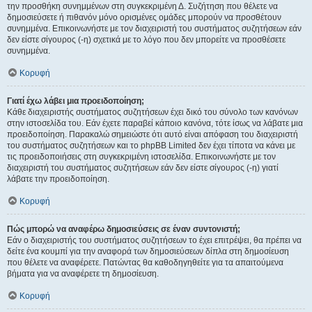
την προσθήκη συνημμένων στη συγκεκριμένη Δ. Συζήτηση που θέλετε να
δημοσιεύσετε ή πιθανόν μόνο ορισμένες ομάδες μπορούν να προσθέτουν
συνημμένα. Επικοινωνήστε με τον διαχειριστή του συστήματος συζητήσεων εάν
δεν είστε σίγουρος (-η) σχετικά με το λόγο που δεν μπορείτε να προσθέσετε
συνημμένα.
Κορυφή
Γιατί έχω λάβει μια προειδοποίηση;
Κάθε διαχειριστής συστήματος συζητήσεων έχει δικό του σύνολο των κανόνων
στην ιστοσελίδα του. Εάν έχετε παραβεί κάποιο κανόνα, τότε ίσως να λάβατε μια
προειδοποίηση. Παρακαλώ σημειώστε ότι αυτό είναι απόφαση του διαχειριστή
του συστήματος συζητήσεων και το phpBB Limited δεν έχει τίποτα να κάνει με
τις προειδοποιήσεις στη συγκεκριμένη ιστοσελίδα. Επικοινωνήστε με τον
διαχειριστή του συστήματος συζητήσεων εάν δεν είστε σίγουρος (-η) γιατί
λάβατε την προειδοποίηση.
Κορυφή
Πώς μπορώ να αναφέρω δημοσιεύσεις σε έναν συντονιστή;
Εάν ο διαχειριστής του συστήματος συζητήσεων το έχει επιτρέψει, θα πρέπει να
δείτε ένα κουμπί για την αναφορά των δημοσιεύσεων δίπλα στη δημοσίευση
που θέλετε να αναφέρετε. Πατώντας θα καθοδηγηθείτε για τα απαιτούμενα
βήματα για να αναφέρετε τη δημοσίευση.
Κορυφή