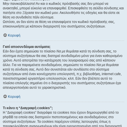
Μην πανικοβάλλεστε! Αν και ο κωδικός πρόσβασής σας δεν μπορεί να
ανακτηθεί, μπορεί εύκολα να επαναφερθεί. Επισκεφθείτε τη σελίδα σύνδεσης και
πατήστε στο
Ξέχασα τον κωδικό μου
. Ακολουθήστε τις οδηγίες και θα είστε σε
θέση να συνδεθείτε πάλι σύντομα.
Ωστόσο, αν δεν είστε σε θέση να επαναφέρετε τον κωδικό πρόσβασής σας,
επικοινωνήστε με κάποιον διαχειριστή του συστήματος συζητήσεων.
Κορυφή
Γιατί αποσυνδέομαι αυτόματα;
Εάν δεν έχετε σημειώσει το πλαίσιο
Να με θυμάσαι
κατά τη σύνδεση σας, το
σύστημα συζητήσεων θα σας διατηρεί συνδεδεμένο μόνο για έναν καθορισμένο
χρόνο. Αυτό αποτρέπει την κατάχρηση του λογαριασμού σας από κάποιον
άλλο. Για να παραμείνετε συνδεδεμένοι, σημειώστε το πλαίσιο
Να με θυμάσαι
κατά τη σύνδεση σας. Αυτό δεν συνιστάται εάν συνδέεστε στο σύστημα
συζητήσεων από έναν κοινόχρηστο υπολογιστή, π.χ. βιβλιοθήκη, internet cafe,
πανεπιστημιακό εργαστήριο υπολογιστών, κλπ. Εάν δεν βλέπετε αυτό το
πλαίσιο επιλογής σημαίνει ότι ο διαχειριστής του συστήματος συζητήσεων έχει
απενεργοποιήσει αυτό το χαρακτηριστικό.
Κορυφή
Τι κάνει η “Διαγραφή cookies”;
Η “Διαγραφή cookies” διαγράφει τα cookies που έχουν δημιουργηθεί από το
phpBB τα οποία σας διατηρούν πιστοποιημένους και συνδεδεμένους στο
σύστημα συζητήσεων. Τα cookies παρέχουν επίσης λειτουργίες όπως η
παρακολούθηση αναγνωσμένων εάν είναι ενεργοποιημένη από τον διαχειριστή