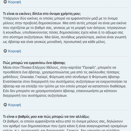
Κορυφή
Τι είναι οι εικόνες δίπλα στο όνομα χρήστη μου;
Υπάρχουν δύο εικόνες οι οποίες μπορεί να εμφανιστούν μαζί με το όνομα
μέλους στην προβολή δημοσιεύσεων. Μια από αυτές μπορεί να είναι μια εικόνα
που σχετίζεται με το βαθμό σας, γενικώς με τη μορφή των άστρων, τετραγώνων
ή κουκίδων, υποδεικνύοντας πόσες δημοσιεύσεις έχετε κάνει ή το αξίωμα σας
στο σύστημα συζητήσεων. Μια άλλη, συνήθως μεγαλύτερη, εικόνα είναι γνωστή
ως άβαταρ και είναι γενικώς μοναδική, προσωπική για κάθε μέλος.
Κορυφή
Πώς μπορώ να εμφανίσω ένα άβαταρ;
Μέσα στον Πίνακα Ελέγχου Μέλους, στην καρτέλα “Προφίλ”, μπορείτε να
προσθέσετε ένα άβαταρ, χρησιμοποιώντας μια από τις ακόλουθες τέσσερις
μεθόδους: Gravatar, Γκαλερί, Φόρτωση από σύνδεσμο ή Φόρτωση άβαταρ.
Εναπόκειται στον διαχειριστή του συστήματος συζητήσεων να ενεργοποιήσει τα
άβαταρ και να επιλέξει τον τρόπο με τον οποίο μπορεί να καταστούν διαθέσιμα.
Εάν δεν μπορείτε να χρησιμοποιήσετε άβαταρ, επικοινωνήστε με κάποιον
διαχειριστή του συστήματος συζητήσεων.
Κορυφή
Τι είναι ο βαθμός μου και πώς μπορώ να τον αλλάξω;
Οι βαθμοί, οι οποίοι εμφανίζονται κάτω από το όνομα μέλους σας, δηλώνουν
τον αριθμό των δημοσιεύσεων που έχετε κάνει ή είναι αναγνωριστικό ορισμένων
μελών, π.χ. συντονιστές και διαχειριστές. Γενικώς, δεν μπορείτε να αλλάξετε