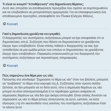
Τι είναι το κουμπί “Αποθήκευση” στη δημοσίευση θέματος;
Αυτό σας επιτρέπει να αποθηκεύσετε προσχέδια που πρέπει να συμπληρωθούν
και να υποβληθούν σε μεταγενέστερη ημερομηνία. Για να επαναφορτώσετε ένα
αποθηκευμένο προσχέδιο, επισκεφθείτε τον Πίνακα Ελέγχου Μέλους.
Κορυφή
Γιατί η δημοσίευση χρειάζεται να εγκριθεί;
Ο διαχειριστής του συστήματος συζητήσεων μπορεί να έχει αποφασίσει ότι οι
δημοσιεύσεις στη Δ. Συζήτηση που θέλετε να δημοσιεύσετε να χρειάζονται
έλεγχο πριν υποβληθούν. Είναι επίσης πιθανό ο διαχειριστής να σας έχει
τοποθετήσει σε μια ομάδα μελών των οποίων οι δημοσιεύσεις να χρειάζονται
έλεγχο πριν υποβληθούν. Παρακαλώ επικοινωνείτε με τον διαχειριστή του
συστήματος συζητήσεων για περισσότερες πληροφορίες.
Κορυφή
Πώς σημειώνω ένα θέμα μου ως νέο;
Πατώντας στο σύνδεσμο “Σημειώστε το θέμα ως νέο” όταν τον βλέπετε, μπορείτε
να “ανεβάσετε” το θέμα στην κορυφή της Δ. Συζήτησης στην πρώτη σελίδα.
Ωστόσο, αν δεν μπορείτε να το δείτε αυτό, τότε η σημείωση θεμάτων ως νέα
μπορεί να είναι απενεργοποιημένη ή το περιθώριο χρόνου ανάμεσα σε
σημειώσεις θεμάτων ως νέα δεν έχει ακόμη επιτευχθεί. Είναι επίσης δυνατόν να
σημειώσετε ως νέο το θέμα απλώς απαντώντας σε αυτό, ωστόσο, να είστε
σίγουρος (-η) ότι ακολουθείτε τους κανόνες του συστήματος συζητήσεων όταν
το κάνετε αυτό.