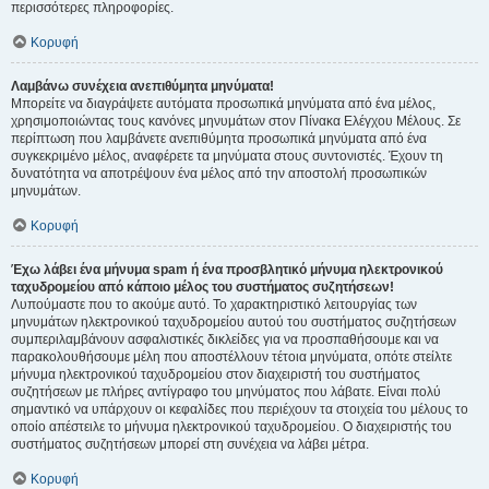
περισσότερες πληροφορίες.
Κορυφή
Λαμβάνω συνέχεια ανεπιθύμητα μηνύματα!
Μπορείτε να διαγράψετε αυτόματα προσωπικά μηνύματα από ένα μέλος,
χρησιμοποιώντας τους κανόνες μηνυμάτων στον Πίνακα Ελέγχου Μέλους. Σε
περίπτωση που λαμβάνετε ανεπιθύμητα προσωπικά μηνύματα από ένα
συγκεκριμένο μέλος, αναφέρετε τα μηνύματα στους συντονιστές. Έχουν τη
δυνατότητα να αποτρέψουν ένα μέλος από την αποστολή προσωπικών
μηνυμάτων.
Κορυφή
Έχω λάβει ένα μήνυμα spam ή ένα προσβλητικό μήνυμα ηλεκτρονικού
ταχυδρομείου από κάποιο μέλος του συστήματος συζητήσεων!
Λυπούμαστε που το ακούμε αυτό. Το χαρακτηριστικό λειτουργίας των
μηνυμάτων ηλεκτρονικού ταχυδρομείου αυτού του συστήματος συζητήσεων
συμπεριλαμβάνουν ασφαλιστικές δικλείδες για να προσπαθήσουμε και να
παρακολουθήσουμε μέλη που αποστέλλουν τέτοια μηνύματα, οπότε στείλτε
μήνυμα ηλεκτρονικού ταχυδρομείου στον διαχειριστή του συστήματος
συζητήσεων με πλήρες αντίγραφο του μηνύματος που λάβατε. Είναι πολύ
σημαντικό να υπάρχουν οι κεφαλίδες που περιέχουν τα στοιχεία του μέλους το
οποίο απέστειλε το μήνυμα ηλεκτρονικού ταχυδρομείου. Ο διαχειριστής του
συστήματος συζητήσεων μπορεί στη συνέχεια να λάβει μέτρα.
Κορυφή