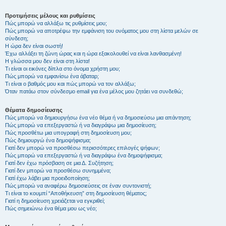
Προτιμήσεις μέλους και ρυθμίσεις
Πώς μπορώ να αλλάξω τις ρυθμίσεις μου;
Πώς μπορώ να αποτρέψω την εμφάνιση του ονόματος μου στη λίστα μελών σε
σύνδεση;
Η ώρα δεν είναι σωστή!
Έχω αλλάξει τη ζώνη ώρας και η ώρα εξακολουθεί να είναι λανθασμένη!
Η γλώσσα μου δεν είναι στη λίστα!
Τι είναι οι εικόνες δίπλα στο όνομα χρήστη μου;
Πώς μπορώ να εμφανίσω ένα άβαταρ;
Τι είναι ο βαθμός μου και πώς μπορώ να τον αλλάξω;
Όταν πατάω στον σύνδεσμο email για ένα μέλος μου ζητάει να συνδεθώ;
Θέματα δημοσίευσης
Πώς μπορώ να δημιουργήσω ένα νέο θέμα ή να δημοσιεύσω μια απάντηση;
Πώς μπορώ να επεξεργαστώ ή να διαγράψω μια δημοσίευση;
Πώς προσθέτω μια υπογραφή στη δημοσίευση μου;
Πώς δημιουργώ ένα δημοψήφισμα;
Γιατί δεν μπορώ να προσθέσω περισσότερες επιλογές ψήφων;
Πώς μπορώ να επεξεργαστώ ή να διαγράψω ένα δημοψήφισμα;
Γιατί δεν έχω πρόσβαση σε μια Δ. Συζήτηση;
Γιατί δεν μπορώ να προσθέσω συνημμένα;
Γιατί έχω λάβει μια προειδοποίηση;
Πώς μπορώ να αναφέρω δημοσιεύσεις σε έναν συντονιστή;
Τι είναι το κουμπί “Αποθήκευση” στη δημοσίευση θέματος;
Γιατί η δημοσίευση χρειάζεται να εγκριθεί;
Πώς σημειώνω ένα θέμα μου ως νέο;