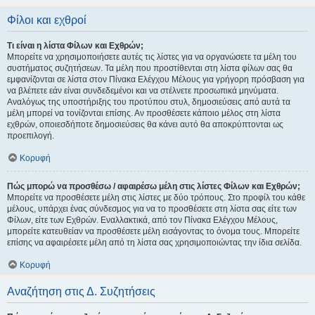
Φίλοι και εχθροί
Τι είναι η λίστα Φίλων και Εχθρών;
Μπορείτε να χρησιμοποιήσετε αυτές τις λίστες για να οργανώσετε τα μέλη του
συστήματος συζητήσεων. Τα μέλη που προστίθενται στη λίστα φίλων σας θα
εμφανίζονται σε λίστα στον Πίνακα Ελέγχου Μέλους για γρήγορη πρόσβαση για
να βλέπετε εάν είναι συνδεδεμένοι και να στέλνετε προσωπικά μηνύματα.
Αναλόγως της υποστήριξης του προτύπου στυλ, δημοσιεύσεις από αυτά τα
μέλη μπορεί να τονίζονται επίσης. Αν προσθέσετε κάποιο μέλος στη λίστα
εχθρών, οποιεσδήποτε δημοσιεύσεις θα κάνει αυτό θα αποκρύπτονται ως
προεπιλογή.
Κορυφή
Πώς μπορώ να προσθέσω / αφαιρέσω μέλη στις λίστες Φίλων και Εχθρών;
Μπορείτε να προσθέσετε μέλη στις λίστες με δύο τρόπους. Στο προφίλ του κάθε
μέλους, υπάρχει ένας σύνδεσμος για να το προσθέσετε στη λίστα σας είτε των
Φίλων, είτε των Εχθρών. Εναλλακτικά, από τον Πίνακα Ελέγχου Μέλους,
μπορείτε κατευθείαν να προσθέσετε μέλη εισάγοντας το όνομα τους. Μπορείτε
επίσης να αφαιρέσετε μέλη από τη λίστα σας χρησιμοποιώντας την ίδια σελίδα.
Κορυφή
Αναζήτηση στις Δ. Συζητήσεις