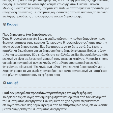
επίσης να προσθέσετε μια υπογραφή ως προεπιλογή για όλες τις δημοσιεύσεις
σας σημειώνοντας το κατάλληλο κουμπί επιλογής στον Πίνακα Ελέγχου
Μέλους. Εάν το κάνετε αυτό, μπορείτε και πάλι να αποτρέψετε να προστεθεί μια
υπογραφή σε κάποιες μεμονωμένες δημοσιεύσεις από-επιλέγοντας το πλαίσιο
επιλογής προσθήκης υπογραφής στη φόρμα δημοσίευσης.
Κορυφή
Πώς δημιουργώ ένα δημοψήφισμα;
Όταν δημοσιεύετε ένα νέο θέμα ή επεξεργάζεστε την πρώτη δημοσίευση ενός
θέματος, πατήστε στην καρτέλα “Δημιουργία δημοψηφίσματος” κάτω από την
κύρια φόρμα δημοσίευσης. Εάν δεν μπορείτε να το δείτε αυτό, δεν έχετε τα
κατάλληλα δικαιώματα για να δημιουργήσετε δημοψηφίσματα. Εισάγετε έναν
τίτλο και τουλάχιστον δύο επιλογές στα κατάλληλα πεδία, διασφαλίζοντας κάθε
επιλογή να είναι σε ξεχωριστή γραμμή στην περιοχή κειμένου. Μπορείτε επίσης
να ορίσετε τον αριθμό των επιλογών ενός μέλους που μπορεί να επιλέξει
ψηφίζοντας κάτω από “Επιλογές ανά μέλος”, ένα χρονικό όριο ημερών για το
δημοψήφισμα, (0 για χωρίς χρονικό όριο) και τέλος την επιλογή να επιτρέψετε
στα μέλη να τροποποιούν τις ψήφους τους.
Κορυφή
Γιατί δεν μπορώ να προσθέσω περισσότερες επιλογές ψήφων;
Το όριο για τις επιλογές στα δημοψηφίσματα καθορίζεται από τον διαχειριστή
του συστήματος συζητήσεων. Εάν νομίζετε ότι χρειάζονται περισσότερες
επιλογές στο δικό σας δημοψήφισμα από το επιτρεπόμενο όριο, επικοινωνείτε
με τον διαχειριστή του συστήματος συζητήσεων.