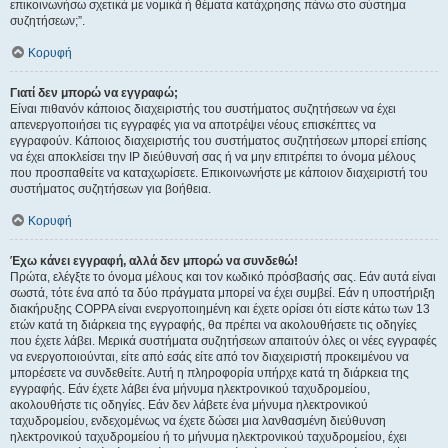
επικοινωνήσω σχετικά με νομικά ή θέματα κατάχρησης πάνω στο σύστημα
συζητήσεων;”.
Κορυφή
Γιατί δεν μπορώ να εγγραφώ;
Είναι πιθανόν κάποιος διαχειριστής του συστήματος συζητήσεων να έχει
απενεργοποιήσει τις εγγραφές για να αποτρέψει νέους επισκέπτες να
εγγραφούν. Κάποιος διαχειριστής του συστήματος συζητήσεων μπορεί επίσης
να έχει αποκλείσει την IP διεύθυνσή σας ή να μην επιτρέπει το όνομα μέλους
που προσπαθείτε να καταχωρίσετε. Επικοινωνήστε με κάποιον διαχειριστή του
συστήματος συζητήσεων για βοήθεια.
Κορυφή
Έχω κάνει εγγραφή, αλλά δεν μπορώ να συνδεθώ!
Πρώτα, ελέγξτε το όνομα μέλους και τον κωδικό πρόσβασής σας. Εάν αυτά είναι
σωστά, τότε ένα από τα δύο πράγματα μπορεί να έχει συμβεί. Εάν η υποστήριξη
διακήρυξης COPPA είναι ενεργοποιημένη και έχετε ορίσει ότι είστε κάτω των 13
ετών κατά τη διάρκεια της εγγραφής, θα πρέπει να ακολουθήσετε τις οδηγίες
που έχετε λάβει. Μερικά συστήματα συζητήσεων απαιτούν όλες οι νέες εγγραφές
να ενεργοποιούνται, είτε από εσάς είτε από τον διαχειριστή προκειμένου να
μπορέσετε να συνδεθείτε. Αυτή η πληροφορία υπήρχε κατά τη διάρκεια της
εγγραφής. Εάν έχετε λάβει ένα μήνυμα ηλεκτρονικού ταχυδρομείου,
ακολουθήστε τις οδηγίες. Εάν δεν λάβετε ένα μήνυμα ηλεκτρονικού
ταχυδρομείου, ενδεχομένως να έχετε δώσει μια λανθασμένη διεύθυνση
ηλεκτρονικού ταχυδρομείου ή το μήνυμα ηλεκτρονικού ταχυδρομείου, έχει