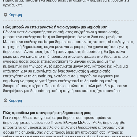
Παράδειγμα: Μπορείτε να δημοσιεύετε νέα θέματα, Μπορείτε να επισυνάπτετε
αρχεία, κλπ.
Κορυφή
Πώς μπορώ να επεξεργαστώ ή να διαγράψω μια δημοσίευση;
Εάν δεν είστε διαχειριστής του συστήματος συζητήσεων ή συντονιστής,
μπορείτε να επεξεργαστείτε ή να διαγράψετε μόνον τα δικά σας μηνύματα.
Μπορείτε να επεξεργαστείτε μια δημοσίευση πατώντας στο κουμπί επεξεργασίας
στη σχετική δημοσίευση, συχνά μόνο για περιορισμένο χρόνο αφότου έγινε η
δημοσίευση. Αν κάποιος έχει ήδη απαντήσει στη δημοσίευση, θα βρείτε ένα
μικρό κείμενο κάτω από τη δημοσίευση όταν επιστρέψετε στο θέμα, το οποίο
αναφέρει πόσες φορές επεξεργαστήκατε το μήνυμα αυτό, μαζί με την
ημερομηνία και την ώρα. Αυτό εμφανίζεται μόνον όταν κάποιος έχει κάνει μια
απάντηση. Δεν θα εμφανίζεται αν ένας συντονιστής ή διαχειριστής
επεξεργάστηκε τη δημοσίευση, ωστόσο αυτοί μπορούν να αφήσουν μια
σημείωση ως προς το γιατί έχουν επεξεργαστεί τη δημοσίευση κατά τη
διακριτική τους ευχέρεια. Παρακαλώ σημειώστε ότι απλά μέλη δεν μπορεί να
διαγράψουν μια δημοσίευση από τη στιγμή που κάποιος έχει απαντήσει.
Κορυφή
Πώς προσθέτω μια υπογραφή στη δημοσίευση μου;
Για να προσθέσετε υπογραφή σε μια δημοσίευση πρέπει πρώτα να
δημιουργήσετε μια μέσω του Πίνακα Ελέγχου Μέλους. Μόλις δημιουργηθεί,
μπορείτε να σημειώσετε το πλαίσιο επιλογής
Προσάρτηση υπογραφής
στη
φόρμα της δημοσίευσης για να προσθέσετε την υπογραφή σας. Μπορείτε