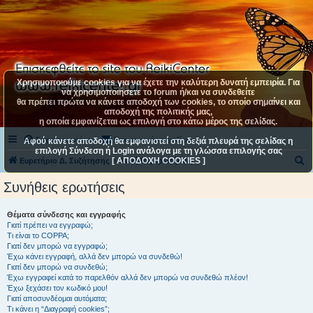
Χρησιμοποιούμε cookies για να έχετε την καλύτερη δυνατή εμπειρία. Για
να χρησιμοποιήσετε το forum ή/και να συνδεθείτε
θα πρέπει πρώτα να κάνετε αποδοχή των cookies, το οποίο σημαίνει και
αποδοχή της πολιτικής μας,
η οποία εμφανίζεται ως επιλογή στο κάτω μέρος της σελίδας.
Συχνές ερωτήσεις
Επικοινωνήστε μαζί μας
Αφού κάνετε αποδοχή θα εμφανιστεί στη δεξιά πλευρά της σελίδας η
επιλογή Σύνδεση ή Login ανάλογα με τη γλώσσα επιλογής σας
[ ΑΠΟΔΟΧΗ COOKIES ]
Α
Ευρετήριο Δ. Συζήτησης
Συνήθεις ερωτήσεις
ν
Συνήθεις ερωτήσεις
α
ζ
Θέματα σύνδεσης και εγγραφής
Γιατί πρέπει να εγγραφώ;
ή
Τι είναι το COPPA;
τ
Γιατί δεν μπορώ να εγγραφώ;
Έχω κάνει εγγραφή, αλλά δεν μπορώ να συνδεθώ!
η
Γιατί δεν μπορώ να συνδεθώ;
Έχω εγγραφεί κατά το παρελθόν αλλά δεν μπορώ να συνδεθώ πλέον!
σ
Έχω ξεχάσει τον κωδικό μου!
η
Γιατί αποσυνδέομαι αυτόματα;
Τι κάνει η “Διαγραφή cookies”;