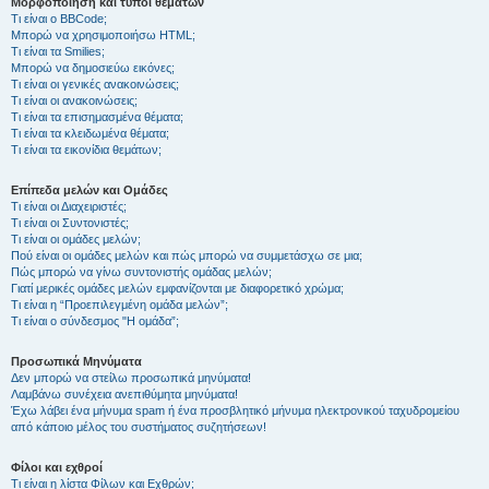
Μορφοποίηση και τύποι θεμάτων
Τι είναι ο BBCode;
Μπορώ να χρησιμοποιήσω HTML;
Τι είναι τα Smilies;
Μπορώ να δημοσιεύω εικόνες;
Τι είναι οι γενικές ανακοινώσεις;
Τι είναι οι ανακοινώσεις;
Τι είναι τα επισημασμένα θέματα;
Τι είναι τα κλειδωμένα θέματα;
Τι είναι τα εικονίδια θεμάτων;
Επίπεδα μελών και Ομάδες
Τι είναι οι Διαχειριστές;
Τι είναι οι Συντονιστές;
Τι είναι οι ομάδες μελών;
Πού είναι οι ομάδες μελών και πώς μπορώ να συμμετάσχω σε μια;
Πώς μπορώ να γίνω συντονιστής ομάδας μελών;
Γιατί μερικές ομάδες μελών εμφανίζονται με διαφορετικό χρώμα;
Τι είναι η “Προεπιλεγμένη ομάδα μελών”;
Τι είναι ο σύνδεσμος "Η ομάδα”;
Προσωπικά Μηνύματα
Δεν μπορώ να στείλω προσωπικά μηνύματα!
Λαμβάνω συνέχεια ανεπιθύμητα μηνύματα!
Έχω λάβει ένα μήνυμα spam ή ένα προσβλητικό μήνυμα ηλεκτρονικού ταχυδρομείου
από κάποιο μέλος του συστήματος συζητήσεων!
Φίλοι και εχθροί
Τι είναι η λίστα Φίλων και Εχθρών;