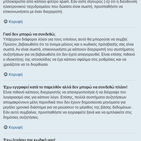
μπλοκαριστεί από κάποιο φίλτρο spam. Εάν είστε σίγουρος (-η) ότι η διεύθυνση
ηλεκτρονικού ταχυδρομείου που δώσατε είναι σωστή, προσπαθήστε να
επικοινωνήσετε με έναν διαχειριστή.
Κορυφή
Γιατί δεν μπορώ να συνδεθώ;
Υπάρχουν διάφοροι λόγοι για τους οποίους αυτό θα μπορούσε να συμβεί.
Πρώτον, βεβαιωθείτε ότι το όνομα μέλους και ο κωδικός πρόσβασής σας είναι
σωστά. Αν είναι σωστά, επικοινωνήστε με κάποιον διαχειριστή του συστήματος
συζητήσεων για να βεβαιωθείτε ότι δεν έχετε απαγορευθεί. Είναι επίσης πιθανό
ο ιδιοκτήτης της ιστοσελίδας να έχει κάποιο σφάλμα στις ρυθμίσεις και να
χρειάζεται να το διορθώσει.
Κορυφή
Έχω εγγραφεί κατά το παρελθόν αλλά δεν μπορώ να συνδεθώ πλέον!
Είναι πιθανό κάποιος διαχειριστής να απενεργοποίησε ή να διέγραψε τον
λογαριασμό σας για κάποιο λόγο. Επίσης, πολλά συστήματα συζητήσεων
απομακρύνουν μέλη περιοδικά που δεν έχουν δημοσιεύσει μηνύματα για
μεγάλο χρονικό διάστημα για να μειώσουν το μέγεθος της βάσης δεδομένων.
Εάν αυτό συμβαίνει, προσπαθήστε να εγγραφείτε ξανά και να εμπλακείτε στις
δημόσιες συζητήσεις.
Κορυφή
Έχω ξεχάσει τον κωδικό μου!