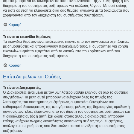
θέματα μπορεί να κλειδώθηκαν είτε από τον συντονιστή της Δ. Συζήτησης ή τον
διαχειριστή του συστήματος συζητήσεων για πολλούς λόγους. Μπορεί επίσης
να είστε σε θέση να κλειδώσετε δικά σας θέματα, ανάλογα με τα δικαιώματα που
χορηγούνται από τον διαχειριστή του συστήματος συζητήσεων.
Κορυφή
Τι είναι τα εικονίδια θεμάτων;
Τα εικονίδια θεμάτων είναι επιλεγμένες εικόνες από τον συγγραφέα σχετιζόμενες
με δημοσιεύσεις και υποδεικνύουν περιεχόμενό τους. Η δυνατότητα για χρήση
εικονιδίων θεμάτων εξαρτάται από τα δικαιώματα που ορίστηκαν από τον
διαχειριστή του συστήματος συζητήσεων.
Κορυφή
Επίπεδα μελών και Ομάδες
Τι είναι οι Διαχειριστές;
Οι Διαχειριστές είναι μέλη με τον υψηλότερο βαθμό ελέγχου σε όλο το σύστημα
συζητήσεων. Τα μέλη αυτά μπορούν να ελέγχουν όλες τις πτυχές της
λειτουργίας του συστήματος συζητήσεων, συμπεριλαμβανομένων του
καθορισμού δικαιωμάτων, της απαγόρευσης μελών, της δημιουργίας ομάδων ή
συντονιστών, κλπ., εξαρτώνται από τον ιδρυτή του συστήματος συζητήσεων και
τι δικαιώματα αυτός ή αυτή έχει δώσει στους άλλους διαχειριστές. Μπορούν
επίσης να έχουν πλήρεις δυνατότητες συντονιστή σε όλες τις Δ. Συζητήσεις,
ανάλογα με τις ρυθμίσεις που διατυπώνεται από τον ιδρυτή του συστήματος
συζητήσεων.