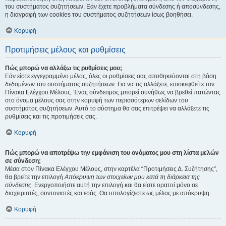
του συστήματος συζητήσεων. Εάν έχετε προβλήματα σύνδεσης ή αποσύνδεσης,
η διαγραφή των cookies του συστήματος συζητήσεων ίσως βοηθήσει.
Κορυφή
Προτιμήσεις μέλους και ρυθμίσεις
Πώς μπορώ να αλλάξω τις ρυθμίσεις μου;
Εάν είστε εγγεγραμμένο μέλος, όλες οι ρυθμίσεις σας αποθηκεύονται στη βάση
δεδομένων του συστήματος συζητήσεων. Για να τις αλλάξετε, επισκεφθείτε τον
Πίνακα Ελέγχου Μέλους. Ένας σύνδεσμος μπορεί συνήθως να βρεθεί πατώντας
στο όνομα μέλους σας στην κορυφή των περισσότερων σελίδων του
συστήματος συζητήσεων. Αυτό το σύστημα θα σας επιτρέψει να αλλάξετε τις
ρυθμίσεις και τις προτιμήσεις σας.
Κορυφή
Πώς μπορώ να αποτρέψω την εμφάνιση του ονόματος μου στη λίστα μελών
σε σύνδεση;
Μέσα στον Πίνακα Ελέγχου Μέλους, στην καρτέλα “Προτιμήσεις Δ. Συζήτησης”,
θα βρείτε την επιλογή
Απόκρυψη των στοιχείων μου κατά τη διάρκεια της
σύνδεσης
. Ενεργοποιήστε αυτή την επιλογή και θα είστε ορατοί μόνο σε
διαχειριστές, συντονιστές και εσάς. Θα υπολογίζεστε ως μέλος με απόκρυψη.
Κορυφή