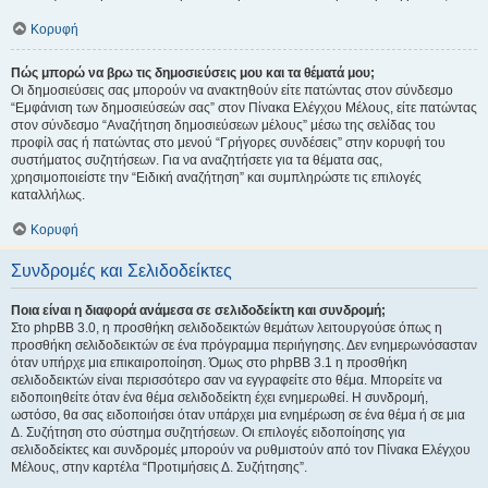
Κορυφή
Πώς μπορώ να βρω τις δημοσιεύσεις μου και τα θέματά μου;
Οι δημοσιεύσεις σας μπορούν να ανακτηθούν είτε πατώντας στον σύνδεσμο
“Εμφάνιση των δημοσιεύσεών σας” στον Πίνακα Ελέγχου Μέλους, είτε πατώντας
στον σύνδεσμο “Αναζήτηση δημοσιεύσεων μέλους” μέσω της σελίδας του
προφίλ σας ή πατώντας στο μενού “Γρήγορες συνδέσεις” στην κορυφή του
συστήματος συζητήσεων. Για να αναζητήσετε για τα θέματα σας,
χρησιμοποιείστε την “Ειδική αναζήτηση” και συμπληρώστε τις επιλογές
καταλλήλως.
Κορυφή
Συνδρομές και Σελιδοδείκτες
Ποια είναι η διαφορά ανάμεσα σε σελιδοδείκτη και συνδρομή;
Στο phpBB 3.0, η προσθήκη σελιδοδεικτών θεμάτων λειτουργούσε όπως η
προσθήκη σελιδοδεικτών σε ένα πρόγραμμα περιήγησης. Δεν ενημερωνόσασταν
όταν υπήρχε μια επικαιροποίηση. Όμως στο phpBB 3.1 η προσθήκη
σελιδοδεικτών είναι περισσότερο σαν να εγγραφείτε στο θέμα. Μπορείτε να
ειδοποιηθείτε όταν ένα θέμα σελιδοδείκτη έχει ενημερωθεί. Η συνδρομή,
ωστόσο, θα σας ειδοποιήσει όταν υπάρχει μια ενημέρωση σε ένα θέμα ή σε μια
Δ. Συζήτηση στο σύστημα συζητήσεων. Οι επιλογές ειδοποίησης για
σελιδοδείκτες και συνδρομές μπορούν να ρυθμιστούν από τον Πίνακα Ελέγχου
Μέλους, στην καρτέλα “Προτιμήσεις Δ. Συζήτησης”.