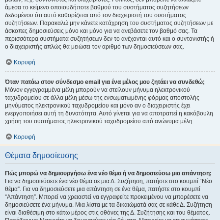
άμεσα το κείμενο οποιουδήποτε βαθμού του συστήματος συζητήσεων
δεδομένου ότι αυτό καθορίζεται από τον διαχειριστή του συστήματος
συζητήσεων. Παρακαλώ μην κάνετε κατάχρηση του συστήματος συζητήσεων με
άσκοπες δημοσιεύσεις μόνο και μόνο για να ανεβάσετε τον βαθμό σας. Τα
περισσότερα συστήματα συζητήσεων δεν το ανέχονται αυτό και ο συντονιστής ή
ο διαχειριστής απλώς θα μειώσει τον αριθμό των δημοσιεύσεων σας.
Κορυφή
Όταν πατάω στον σύνδεσμο email για ένα μέλος μου ζητάει να συνδεθώ;
Μόνον εγγεγραμμένα μέλη μπορούν να στείλουν μήνυμα ηλεκτρονικού
ταχυδρομείου σε άλλα μέλη μέσω της ενσωματωμένης φόρμας αποστολής
μηνύματος ηλεκτρονικού ταχυδρομείου και μόνο αν ο διαχειριστής έχει
ενεργοποιήσει αυτή τη δυνατότητα. Αυτό γίνεται για να αποτραπεί η κακόβουλη
χρήση του συστήματος ηλεκτρονικού ταχυδρομείου από ανώνυμα μέλη.
Κορυφή
Θέματα δημοσίευσης
Πώς μπορώ να δημιουργήσω ένα νέο θέμα ή να δημοσιεύσω μια απάντηση;
Για να δημοσιεύσετε ένα νέο θέμα σε μια Δ. Συζήτηση, πατήστε στο κουμπί “Νέο
θέμα”. Για να δημοσιεύσετε μια απάντηση σε ένα θέμα, πατήστε στο κουμπί
“Απάντηση”. Μπορεί να χρειαστεί να εγγραφείτε προκειμένου να μπορέσετε να
δημοσιεύσετε ένα μήνυμα. Μια λίστα με τα δικαιώματά σας σε κάθε Δ. Συζήτηση
είναι διαθέσιμη στο κάτω μέρος στις οθόνες της Δ. Συζήτησης και του θέματος.