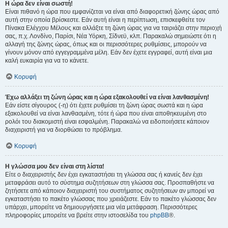
Η ώρα δεν είναι σωστή!
Είναι πιθανό η ώρα που εμφανίζεται να είναι από διαφορετική ζώνης ώρας από
αυτή στην οποία βρίσκεστε. Εάν αυτή είναι η περίπτωση, επισκεφθείτε τον
Πίνακα Ελέγχου Μέλους και αλλάξτε τη ζώνη ώρας για να ταιριάζει στην περιοχή
σας, π.χ. Λονδίνο, Παρίσι, Νέα Υόρκη, Σίδνεϋ, κλπ. Παρακαλώ σημειώστε ότι η
αλλαγή της ζώνης ώρας, όπως και οι περισσότερες ρυθμίσεις, μπορούν να
γίνουν μόνον από εγγεγραμμένα μέλη. Εάν δεν έχετε εγγραφεί, αυτή είναι μια
καλή ευκαιρία για να το κάνετε.
Κορυφή
Έχω αλλάξει τη ζώνη ώρας και η ώρα εξακολουθεί να είναι λανθασμένη!
Εάν είστε σίγουρος (-η) ότι έχετε ρυθμίσει τη ζώνη ώρας σωστά και η ώρα
εξακολουθεί να είναι λανθασμένη, τότε ή ώρα που είναι αποθηκευμένη στο
ρολόι του διακομιστή είναι εσφαλμένη. Παρακαλώ να ειδοποιήσετε κάποιον
διαχειριστή για να διορθώσει το πρόβλημα.
Κορυφή
Η γλώσσα μου δεν είναι στη λίστα!
Είτε ο διαχειριστής δεν έχει εγκαταστήσει τη γλώσσα σας ή κανείς δεν έχει
μεταφράσει αυτό το σύστημα συζητήσεων στη γλώσσα σας. Προσπαθήστε να
ζητήσετε από κάποιον διαχειριστή του συστήματος συζητήσεων αν μπορεί να
εγκαταστήσει το πακέτο γλώσσας που χρειάζεστε. Εάν το πακέτο γλώσσας δεν
υπάρχει, μπορείτε να δημιουργήσετε μια νέα μετάφραση. Περισσότερες
πληροφορίες μπορείτε να βρείτε στην ιστοσελίδα του
phpBB
®.