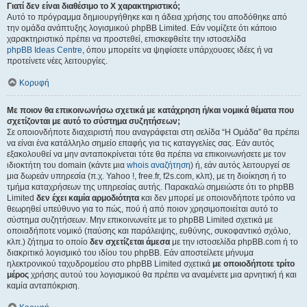
Γιατί δεν είναι διαθέσιμο το Χ χαρακτηριστικό;
Αυτό το πρόγραμμα δημιουργήθηκε και η άδεια χρήσης του αποδόθηκε από
την ομάδα ανάπτυξης λογισμικού phpBB Limited. Εάν νομίζετε ότι κάποιο
χαρακτηριστικό πρέπει να προστεθεί, επισκεφθείτε την ιστοσελίδα
phpBB Ideas Centre
, όπου μπορείτε να ψηφίσετε υπάρχουσες ιδέες ή να
προτείνετε νέες λειτουργίες.
Κορυφή
Με ποιον θα επικοινωνήσω σχετικά με κατάχρηση ή/και νομικά θέματα που
σχετίζονται με αυτό το σύστημα συζητήσεων;
Σε οποιονδήποτε διαχειριστή που αναγράφεται στη σελίδα “Η Ομάδα” θα πρέπει
να είναι ένα κατάλληλο σημείο επαφής για τις καταγγελίες σας. Εάν αυτός
εξακολουθεί να μην ανταποκρίνεται τότε θα πρέπει να επικοινωνήσετε με τον
ιδιοκτήτη του domain (κάντε μια
whois αναζήτηση
) ή, εάν αυτός λειτουργεί σε
μια δωρεάν υπηρεσία (π.χ. Yahoo !, free.fr, f2s.com, κλπ), με τη διοίκηση ή το
τμήμα καταχρήσεων της υπηρεσίας αυτής. Παρακαλώ σημειώστε ότι το phpBB
Limited
δεν έχει καμία αρμοδιότητα
και δεν μπορεί με οποιονδήποτε τρόπο να
θεωρηθεί υπεύθυνο για το πώς, πού ή από ποιον χρησιμοποιείται αυτό το
σύστημα συζητήσεων. Μην επικοινωνείτε με το phpBB Limited σχετικά με
οποιαδήποτε νομικό (παύσης και παράλειψης, ευθύνης, συκοφαντικό σχόλιο,
κλπ.) ζήτημα το οποίο
δεν σχετίζεται άμεσα
με την ιστοσελίδα phpBB.com ή το
διακριτικό λογισμικό του ιδίου του phpBB. Εάν αποστείλετε μήνυμα
ηλεκτρονικού ταχυδρομείου στο phpBB Limited σχετικά
με οποιοδήποτε τρίτο
μέρος
χρήσης αυτού του λογισμικού θα πρέπει να αναμένετε μια αρνητική ή και
καμία ανταπόκριση.