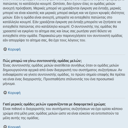
πατώντας το κατάλληλο κουμπί. Ωστόσο, δεν έχουν όλες οι ομάδες μελών
ανοιχτή πρόσβαση. Μερικές μπορεί να χρειάζονται έγκριση για ένταξη, μερικές
μπορεί να είναι κλειστές και μερικές μπορεί ακόμη και να έχουν κρυφές ιδιότητες
μελών. Εάν η ομάδα είναι ανοιχτή, μπορείτε να ενταχθείτε πατώντας στο
κατάλληλο κουμπί. Εάν χρειάζεται έγκριση για ένταξη μπορείτε να ζητήσετε να
ενταχθείτε πατώντας στο κατάλληλο κουμπί. Ο συντονιστής της ομάδας θα
χρειαστεί να εγκρίνει το αίτημα σας και ίσως σας ρωτήσει γιατί θέλετε να
ενταχθείτε στην ομάδα. Παρακαλώ μην παρενοχλήσετε τον συντονιστή ομάδας
εάν απορρίψει το αίτημα σας, θα έχει τους λόγους του.
Κορυφή
Πώς μπορώ να γίνω συντονιστής ομάδας μελών;
Ένας συντονιστής ομάδας μελών ανατίθεται συνήθως όταν οι ομάδες μελών
δημιουργούνται αρχικά από έναν διαχειριστή του συστήματος συζητήσεων. Αν
ενδιαφέρεστε να γίνετε συντονιστής ομάδας, το πρώτο σημείο επαφής θα πρέπει
να είναι ένας διαχειριστής. Προσπαθήστε στέλνοντάς του ένα προσωπικό
μήνυμα.
Κορυφή
Γιατί μερικές ομάδες μελών εμφανίζονται με διαφορετικό χρώμα;
Είναι πιθανό ο διαχειριστής του συστήματος συζητήσεων να έχει ορίσει κάποιο
χρώμα στα μέλη μιας ομάδας μελών ώστε να είναι εύκολο να εντοπιστούν τα
μέλη αυτής της ομάδας.
Κορυφή