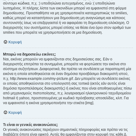
σύντομο κώδικα, π.χ. :) υποδηλώνει ευτυχισμένος, ενώ :( υποδηλώνει
λυπημένος. Η πλήρης λίστα των εικονιδίων μπορεί να εμφανιστεί στη φόρμα
δημοσίευσης. Προσπαθήστε να μη χρησιμοποιείτε καταχρηστικώς τα smilies,
καθώς μπορεί να καταστήσουν μια δημοσίευση μη αναγνώσιμη και κάποιος
συντονιστής ίσως να επεξεργαστεί ή να αφαιρέσει τη δημοσίευση ολόκληρη. Ο
διαχειριστής του συστήματος μπορεί επίσης να θέσει ένα όριο στον αριθμό των
smilies που μπορείτε να χρησιμοποιήσετε σε μια δημοσίευση.
Κορυφή
Μπορώ να δημοσιεύω εικόνες;
Ναι, εικόνες μπορούν να εμφανίζονται στις δημοσιεύσεις σας. Εάν ο
διαχειριστής επιτρέπει τα συνημμένα, μπορείτε να φορτώσετε την εικόνα στο
σύστημα συζητήσεων. Διαφορετικά, θα πρέπει να συνδέσετε με παραπομπή μία
εικόνα η οποία αποθηκεύεται σε έναν δημόσια προσβάσιμο διακομιστή ιστού,
π.χ. http://www.example.com/my-picture.gif. Δεν μπορείτε να συνδέσετε εικόνες
οι οποίες αποθηκεύονται στο υπολογιστή σας τοπικά (εκτός εάν αυτός είναι
δημόσια προσπελάσιμος διακομιστής) ή εικόνες που είναι αποθηκευμένες πίσω
από μηχανισμούς πιστοποίησης, π.χ. λογαριασμοί ηλεκτρονικού ταχυδρομείου
hotmail ή yahoo, προστατευμένες με κωδικό πρόσβασης ιστοσελίδες, κλπ. Για
να εμφανιστεί η εικόνα χρησιμοποιήστε την ετικέτα [img].
Κορυφή
Τι είναι οι γενικές ανακοινώσεις;
Οι γενικές ανακοινώσεις περιέχουν σημαντικές πληροφορίες και πρέπει να τις
διαβάζετε όποτε είναι εφικτό. Αυτές θα εμφανίζονται στην κορυφή της κάθε Δ.