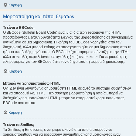
Κορυφή
Μορφοποίηση και τύποι θεμάτων
Τι είναι ο BBCode;
Ο BBCode (Bulletin Board Code) είναι μία ιδιαίτερη εφαρμογή της HTML,
προσφέροντας μεγάλη δυνατότητα ελέγχου της μορφοποίησης σε συγκεκριμένα
αντικείμενα σε μια δημοσίευση. Η χρήση του BBCode χορηγείται από τον
διαχειριστή, αλλά μπορεί επίσης να απενεργοποιηθεί σε μια δημοσίευση από τη
φόρμα υποβολής μηνύματος. Ο BBCode έχει παρόμοια σύνταξη με την HTML,
αλλά οι εντολές περικλείονται σε αγκύλες [ και ] αντί < και >. Για περισσότερες
πληροφορίες για τον BBCode δείτε τον οδηγό από τη φόρμα δημοσίευσης.
Κορυφή
Μπορώ να χρησιμοποιήσω HTML;
Όχι. Δεν είναι δυνατόν να δημοσιεύσετε HTML σε αυτό το σύστημα συζητήσεων
και να αποδοθεί ως HTML. Περισσότερη μορφοποίηση η οποία μπορεί να
διεξαχθεί χρησιμοποιώντας HTML μπορεί να εφαρμοστεί χρησιμοποιώντας
BBCode αντί αυτού.
Κορυφή
Τι είναι τα Smilies;
Τα Smilies, ή Emoticons, είναι μικρά εικονίδια τα οποία μπορούν να
χρησιμοποιηθούν για να εκφράσουν συναίσθημα χρησιμοποιώντας έναν