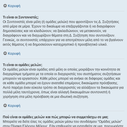
Κορυφή
Τι είναι οι Συντονιστές;
Οι Συντονιστές είναι μέλη (ή ομάδες μελών) που φροντίζουν τις Δ. Συζητήσεις
από μέρα σε μέρα. Έχουν το δικαίωμα να επεξεργάζονται ή να διαγράφουν
δημοσιεύσεις και να κλειδώνουν, να ξεκλειδώνουν, να μετακινούν, να
διαγράφουν και να διαχωρίζουν θέματα στη Δ. Συζήτηση που συντονίζουν.
Γενικώς, οι συντονιστές υπάρχουν για να αποτρέπουν μέλη από το να βγαίνουν
εκτός θέματος ή να δημοσιεύουν καταχρηστικό ή προσβλητικό υλικό.
Κορυφή
Τι είναι οι ομάδες μελών;
Οι ομάδες μελών είναι ομάδες από μέλη οι οποίες μοιράζουν την κοινότητα σε
διαχειρίσιμα τμήματα με τα οποία οι διαχειριστές του συστήματος συζητήσεων
μπορούν να εργαστούν. Κάθε μέλος μπορεί να ανήκει σε διάφορες ομάδες και
σε κάθε ομάδα μπορεί να έχουν ανατεθεί επιμέρους δικαιώματα πρόσβασης.
Αυτό παρέχει έναν εύκολο τρόπο σε διαχειριστές να αλλάξουν τα δικαιώματα για
πολλά μέλη ταυτόχρονα, όπως είναι αλλαγή δικαιωμάτων συντονιστή ή
χορήγηση στα μέλη πρόσβαση σε μια ιδιωτική συζήτηση.
Κορυφή
Πού είναι οι ομάδες μελών και πώς μπορώ να συμμετάσχω σε μια;
Μπορείτε να δείτε όλες τις ομάδες μελών μέσω του συνδέσμου “Ομάδες μελών”
στον Πίνακα Ελέγχου Μέλους. Εάν επιθυμείτε να ενταχθείτε σε μια, προχωρήστε