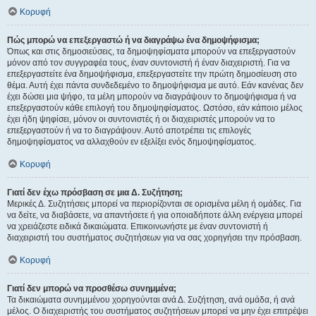
Κορυφή
Πώς μπορώ να επεξεργαστώ ή να διαγράψω ένα δημοψήφισμα;
Όπως και στις δημοσιεύσεις, τα δημοψηφίσματα μπορούν να επεξεργαστούν
μόνον από τον συγγραφέα τους, έναν συντονιστή ή έναν διαχειριστή. Για να
επεξεργαστείτε ένα δημοψήφισμα, επεξεργαστείτε την πρώτη δημοσίευση στο
θέμα. Αυτή έχει πάντα συνδεδεμένο το δημοψήφισμα με αυτό. Εάν κανένας δεν
έχει δώσει μια ψήφο, τα μέλη μπορούν να διαγράψουν το δημοψήφισμα ή να
επεξεργαστούν κάθε επιλογή του δημοψηφίσματος. Ωστόσο, εάν κάποιο μέλος
έχει ήδη ψηφίσει, μόνον οι συντονιστές ή οι διαχειριστές μπορούν να το
επεξεργαστούν ή να το διαγράψουν. Αυτό αποτρέπει τις επιλογές
δημοψηφίσματος να αλλαχθούν εν εξελίξει ενός δημοψηφίσματος.
Κορυφή
Γιατί δεν έχω πρόσβαση σε μια Δ. Συζήτηση;
Μερικές Δ. Συζητήσεις μπορεί να περιορίζονται σε ορισμένα μέλη ή ομάδες. Για
να δείτε, να διαβάσετε, να απαντήσετε ή για οποιαδήποτε άλλη ενέργεια μπορεί
να χρειάζεστε ειδικά δικαιώματα. Επικοινωνήστε με έναν συντονιστή ή
διαχειριστή του συστήματος συζητήσεων για να σας χορηγήσει την πρόσβαση.
Κορυφή
Γιατί δεν μπορώ να προσθέσω συνημμένα;
Τα δικαιώματα συνημμένου χορηγούνται ανά Δ. Συζήτηση, ανά ομάδα, ή ανά
μέλος. Ο διαχειριστής του συστήματος συζητήσεων μπορεί να μην έχει επιτρέψει