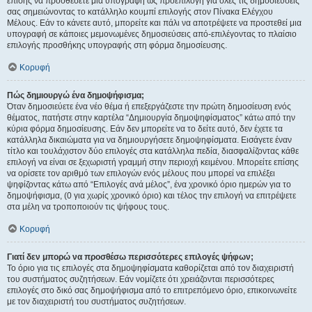
επίσης να προσθέσετε μια υπογραφή ως προεπιλογή για όλες τις δημοσιεύσεις
σας σημειώνοντας το κατάλληλο κουμπί επιλογής στον Πίνακα Ελέγχου
Μέλους. Εάν το κάνετε αυτό, μπορείτε και πάλι να αποτρέψετε να προστεθεί μια
υπογραφή σε κάποιες μεμονωμένες δημοσιεύσεις από-επιλέγοντας το πλαίσιο
επιλογής προσθήκης υπογραφής στη φόρμα δημοσίευσης.
Κορυφή
Πώς δημιουργώ ένα δημοψήφισμα;
Όταν δημοσιεύετε ένα νέο θέμα ή επεξεργάζεστε την πρώτη δημοσίευση ενός
θέματος, πατήστε στην καρτέλα “Δημιουργία δημοψηφίσματος” κάτω από την
κύρια φόρμα δημοσίευσης. Εάν δεν μπορείτε να το δείτε αυτό, δεν έχετε τα
κατάλληλα δικαιώματα για να δημιουργήσετε δημοψηφίσματα. Εισάγετε έναν
τίτλο και τουλάχιστον δύο επιλογές στα κατάλληλα πεδία, διασφαλίζοντας κάθε
επιλογή να είναι σε ξεχωριστή γραμμή στην περιοχή κειμένου. Μπορείτε επίσης
να ορίσετε τον αριθμό των επιλογών ενός μέλους που μπορεί να επιλέξει
ψηφίζοντας κάτω από “Επιλογές ανά μέλος”, ένα χρονικό όριο ημερών για το
δημοψήφισμα, (0 για χωρίς χρονικό όριο) και τέλος την επιλογή να επιτρέψετε
στα μέλη να τροποποιούν τις ψήφους τους.
Κορυφή
Γιατί δεν μπορώ να προσθέσω περισσότερες επιλογές ψήφων;
Το όριο για τις επιλογές στα δημοψηφίσματα καθορίζεται από τον διαχειριστή
του συστήματος συζητήσεων. Εάν νομίζετε ότι χρειάζονται περισσότερες
επιλογές στο δικό σας δημοψήφισμα από το επιτρεπόμενο όριο, επικοινωνείτε
με τον διαχειριστή του συστήματος συζητήσεων.