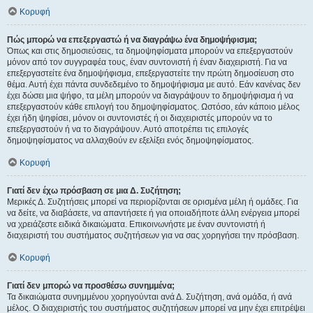
Κορυφή
Πώς μπορώ να επεξεργαστώ ή να διαγράψω ένα δημοψήφισμα;
Όπως και στις δημοσιεύσεις, τα δημοψηφίσματα μπορούν να επεξεργαστούν
μόνον από τον συγγραφέα τους, έναν συντονιστή ή έναν διαχειριστή. Για να
επεξεργαστείτε ένα δημοψήφισμα, επεξεργαστείτε την πρώτη δημοσίευση στο
θέμα. Αυτή έχει πάντα συνδεδεμένο το δημοψήφισμα με αυτό. Εάν κανένας δεν
έχει δώσει μια ψήφο, τα μέλη μπορούν να διαγράψουν το δημοψήφισμα ή να
επεξεργαστούν κάθε επιλογή του δημοψηφίσματος. Ωστόσο, εάν κάποιο μέλος
έχει ήδη ψηφίσει, μόνον οι συντονιστές ή οι διαχειριστές μπορούν να το
επεξεργαστούν ή να το διαγράψουν. Αυτό αποτρέπει τις επιλογές
δημοψηφίσματος να αλλαχθούν εν εξελίξει ενός δημοψηφίσματος.
Κορυφή
Γιατί δεν έχω πρόσβαση σε μια Δ. Συζήτηση;
Μερικές Δ. Συζητήσεις μπορεί να περιορίζονται σε ορισμένα μέλη ή ομάδες. Για
να δείτε, να διαβάσετε, να απαντήσετε ή για οποιαδήποτε άλλη ενέργεια μπορεί
να χρειάζεστε ειδικά δικαιώματα. Επικοινωνήστε με έναν συντονιστή ή
διαχειριστή του συστήματος συζητήσεων για να σας χορηγήσει την πρόσβαση.
Κορυφή
Γιατί δεν μπορώ να προσθέσω συνημμένα;
Τα δικαιώματα συνημμένου χορηγούνται ανά Δ. Συζήτηση, ανά ομάδα, ή ανά
μέλος. Ο διαχειριστής του συστήματος συζητήσεων μπορεί να μην έχει επιτρέψει