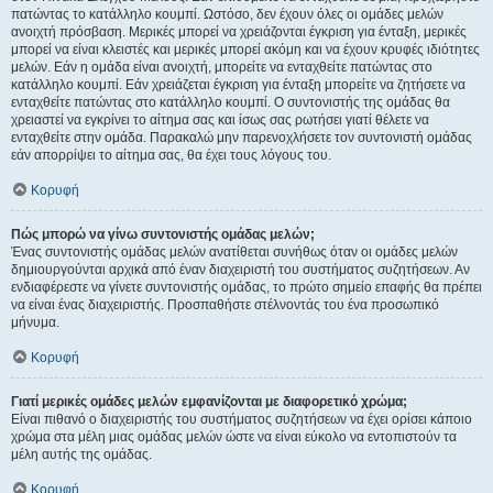
πατώντας το κατάλληλο κουμπί. Ωστόσο, δεν έχουν όλες οι ομάδες μελών
ανοιχτή πρόσβαση. Μερικές μπορεί να χρειάζονται έγκριση για ένταξη, μερικές
μπορεί να είναι κλειστές και μερικές μπορεί ακόμη και να έχουν κρυφές ιδιότητες
μελών. Εάν η ομάδα είναι ανοιχτή, μπορείτε να ενταχθείτε πατώντας στο
κατάλληλο κουμπί. Εάν χρειάζεται έγκριση για ένταξη μπορείτε να ζητήσετε να
ενταχθείτε πατώντας στο κατάλληλο κουμπί. Ο συντονιστής της ομάδας θα
χρειαστεί να εγκρίνει το αίτημα σας και ίσως σας ρωτήσει γιατί θέλετε να
ενταχθείτε στην ομάδα. Παρακαλώ μην παρενοχλήσετε τον συντονιστή ομάδας
εάν απορρίψει το αίτημα σας, θα έχει τους λόγους του.
Κορυφή
Πώς μπορώ να γίνω συντονιστής ομάδας μελών;
Ένας συντονιστής ομάδας μελών ανατίθεται συνήθως όταν οι ομάδες μελών
δημιουργούνται αρχικά από έναν διαχειριστή του συστήματος συζητήσεων. Αν
ενδιαφέρεστε να γίνετε συντονιστής ομάδας, το πρώτο σημείο επαφής θα πρέπει
να είναι ένας διαχειριστής. Προσπαθήστε στέλνοντάς του ένα προσωπικό
μήνυμα.
Κορυφή
Γιατί μερικές ομάδες μελών εμφανίζονται με διαφορετικό χρώμα;
Είναι πιθανό ο διαχειριστής του συστήματος συζητήσεων να έχει ορίσει κάποιο
χρώμα στα μέλη μιας ομάδας μελών ώστε να είναι εύκολο να εντοπιστούν τα
μέλη αυτής της ομάδας.
Κορυφή