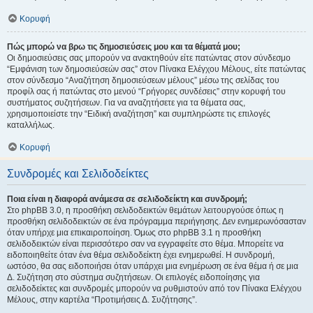
Κορυφή
Πώς μπορώ να βρω τις δημοσιεύσεις μου και τα θέματά μου;
Οι δημοσιεύσεις σας μπορούν να ανακτηθούν είτε πατώντας στον σύνδεσμο
“Εμφάνιση των δημοσιεύσεών σας” στον Πίνακα Ελέγχου Μέλους, είτε πατώντας
στον σύνδεσμο “Αναζήτηση δημοσιεύσεων μέλους” μέσω της σελίδας του
προφίλ σας ή πατώντας στο μενού “Γρήγορες συνδέσεις” στην κορυφή του
συστήματος συζητήσεων. Για να αναζητήσετε για τα θέματα σας,
χρησιμοποιείστε την “Ειδική αναζήτηση” και συμπληρώστε τις επιλογές
καταλλήλως.
Κορυφή
Συνδρομές και Σελιδοδείκτες
Ποια είναι η διαφορά ανάμεσα σε σελιδοδείκτη και συνδρομή;
Στο phpBB 3.0, η προσθήκη σελιδοδεικτών θεμάτων λειτουργούσε όπως η
προσθήκη σελιδοδεικτών σε ένα πρόγραμμα περιήγησης. Δεν ενημερωνόσασταν
όταν υπήρχε μια επικαιροποίηση. Όμως στο phpBB 3.1 η προσθήκη
σελιδοδεικτών είναι περισσότερο σαν να εγγραφείτε στο θέμα. Μπορείτε να
ειδοποιηθείτε όταν ένα θέμα σελιδοδείκτη έχει ενημερωθεί. Η συνδρομή,
ωστόσο, θα σας ειδοποιήσει όταν υπάρχει μια ενημέρωση σε ένα θέμα ή σε μια
Δ. Συζήτηση στο σύστημα συζητήσεων. Οι επιλογές ειδοποίησης για
σελιδοδείκτες και συνδρομές μπορούν να ρυθμιστούν από τον Πίνακα Ελέγχου
Μέλους, στην καρτέλα “Προτιμήσεις Δ. Συζήτησης”.