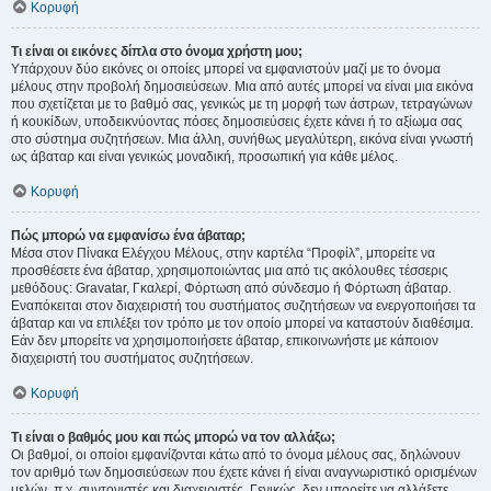
Κορυφή
Τι είναι οι εικόνες δίπλα στο όνομα χρήστη μου;
Υπάρχουν δύο εικόνες οι οποίες μπορεί να εμφανιστούν μαζί με το όνομα
μέλους στην προβολή δημοσιεύσεων. Μια από αυτές μπορεί να είναι μια εικόνα
που σχετίζεται με το βαθμό σας, γενικώς με τη μορφή των άστρων, τετραγώνων
ή κουκίδων, υποδεικνύοντας πόσες δημοσιεύσεις έχετε κάνει ή το αξίωμα σας
στο σύστημα συζητήσεων. Μια άλλη, συνήθως μεγαλύτερη, εικόνα είναι γνωστή
ως άβαταρ και είναι γενικώς μοναδική, προσωπική για κάθε μέλος.
Κορυφή
Πώς μπορώ να εμφανίσω ένα άβαταρ;
Μέσα στον Πίνακα Ελέγχου Μέλους, στην καρτέλα “Προφίλ”, μπορείτε να
προσθέσετε ένα άβαταρ, χρησιμοποιώντας μια από τις ακόλουθες τέσσερις
μεθόδους: Gravatar, Γκαλερί, Φόρτωση από σύνδεσμο ή Φόρτωση άβαταρ.
Εναπόκειται στον διαχειριστή του συστήματος συζητήσεων να ενεργοποιήσει τα
άβαταρ και να επιλέξει τον τρόπο με τον οποίο μπορεί να καταστούν διαθέσιμα.
Εάν δεν μπορείτε να χρησιμοποιήσετε άβαταρ, επικοινωνήστε με κάποιον
διαχειριστή του συστήματος συζητήσεων.
Κορυφή
Τι είναι ο βαθμός μου και πώς μπορώ να τον αλλάξω;
Οι βαθμοί, οι οποίοι εμφανίζονται κάτω από το όνομα μέλους σας, δηλώνουν
τον αριθμό των δημοσιεύσεων που έχετε κάνει ή είναι αναγνωριστικό ορισμένων
μελών, π.χ. συντονιστές και διαχειριστές. Γενικώς, δεν μπορείτε να αλλάξετε