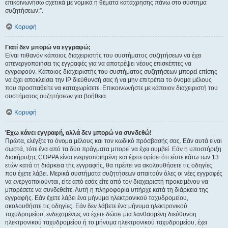
επικοινωνήσω σχετικά με νομικά ή θέματα κατάχρησης πάνω στο σύστημα
συζητήσεων;”.
Κορυφή
Γιατί δεν μπορώ να εγγραφώ;
Είναι πιθανόν κάποιος διαχειριστής του συστήματος συζητήσεων να έχει
απενεργοποιήσει τις εγγραφές για να αποτρέψει νέους επισκέπτες να
εγγραφούν. Κάποιος διαχειριστής του συστήματος συζητήσεων μπορεί επίσης
να έχει αποκλείσει την IP διεύθυνσή σας ή να μην επιτρέπει το όνομα μέλους
που προσπαθείτε να καταχωρίσετε. Επικοινωνήστε με κάποιον διαχειριστή του
συστήματος συζητήσεων για βοήθεια.
Κορυφή
Έχω κάνει εγγραφή, αλλά δεν μπορώ να συνδεθώ!
Πρώτα, ελέγξτε το όνομα μέλους και τον κωδικό πρόσβασής σας. Εάν αυτά είναι
σωστά, τότε ένα από τα δύο πράγματα μπορεί να έχει συμβεί. Εάν η υποστήριξη
διακήρυξης COPPA είναι ενεργοποιημένη και έχετε ορίσει ότι είστε κάτω των 13
ετών κατά τη διάρκεια της εγγραφής, θα πρέπει να ακολουθήσετε τις οδηγίες
που έχετε λάβει. Μερικά συστήματα συζητήσεων απαιτούν όλες οι νέες εγγραφές
να ενεργοποιούνται, είτε από εσάς είτε από τον διαχειριστή προκειμένου να
μπορέσετε να συνδεθείτε. Αυτή η πληροφορία υπήρχε κατά τη διάρκεια της
εγγραφής. Εάν έχετε λάβει ένα μήνυμα ηλεκτρονικού ταχυδρομείου,
ακολουθήστε τις οδηγίες. Εάν δεν λάβετε ένα μήνυμα ηλεκτρονικού
ταχυδρομείου, ενδεχομένως να έχετε δώσει μια λανθασμένη διεύθυνση
ηλεκτρονικού ταχυδρομείου ή το μήνυμα ηλεκτρονικού ταχυδρομείου, έχει