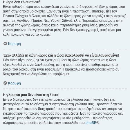
Η ώρα δεν είναι σωστή!
Είναι πιθανό η ώρα που εμφανίζεται να είναι από διαφορετική ζώνης ώρας από
αυτή στην οποία βρίσκεστε. Εάν αυτή είναι η περίπτωση, επισκεφθείτε τον
Πίνακα Ελέγχου Μέλους και αλλάξτε τη ζώνη ώρας για να ταιριάζει στην περιοχή
σας, π.χ. Λονδίνο, Παρίσι, Νέα Υόρκη, Σίδνεϋ, κλπ. Παρακαλώ σημειώστε ότι η
αλλαγή της ζώνης ώρας, όπως και οι περισσότερες ρυθμίσεις, μπορούν να
γίνουν μόνον από εγγεγραμμένα μέλη. Εάν δεν έχετε εγγραφεί, αυτή είναι μια
καλή ευκαιρία για να το κάνετε.
Κορυφή
Έχω αλλάξει τη ζώνη ώρας και η ώρα εξακολουθεί να είναι λανθασμένη!
Εάν είστε σίγουρος (-η) ότι έχετε ρυθμίσει τη ζώνη ώρας σωστά και η ώρα
εξακολουθεί να είναι λανθασμένη, τότε ή ώρα που είναι αποθηκευμένη στο
ρολόι του διακομιστή είναι εσφαλμένη. Παρακαλώ να ειδοποιήσετε κάποιον
διαχειριστή για να διορθώσει το πρόβλημα.
Κορυφή
Η γλώσσα μου δεν είναι στη λίστα!
Είτε ο διαχειριστής δεν έχει εγκαταστήσει τη γλώσσα σας ή κανείς δεν έχει
μεταφράσει αυτό το σύστημα συζητήσεων στη γλώσσα σας. Προσπαθήστε να
ζητήσετε από κάποιον διαχειριστή του συστήματος συζητήσεων αν μπορεί να
εγκαταστήσει το πακέτο γλώσσας που χρειάζεστε. Εάν το πακέτο γλώσσας δεν
υπάρχει, μπορείτε να δημιουργήσετε μια νέα μετάφραση. Περισσότερες
πληροφορίες μπορείτε να βρείτε στην ιστοσελίδα του
phpBB
®.