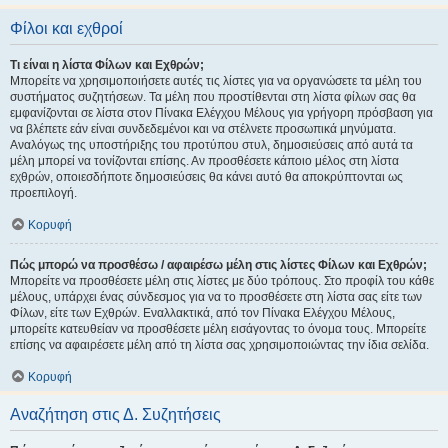
Φίλοι και εχθροί
Τι είναι η λίστα Φίλων και Εχθρών;
Μπορείτε να χρησιμοποιήσετε αυτές τις λίστες για να οργανώσετε τα μέλη του
συστήματος συζητήσεων. Τα μέλη που προστίθενται στη λίστα φίλων σας θα
εμφανίζονται σε λίστα στον Πίνακα Ελέγχου Μέλους για γρήγορη πρόσβαση για
να βλέπετε εάν είναι συνδεδεμένοι και να στέλνετε προσωπικά μηνύματα.
Αναλόγως της υποστήριξης του προτύπου στυλ, δημοσιεύσεις από αυτά τα
μέλη μπορεί να τονίζονται επίσης. Αν προσθέσετε κάποιο μέλος στη λίστα
εχθρών, οποιεσδήποτε δημοσιεύσεις θα κάνει αυτό θα αποκρύπτονται ως
προεπιλογή.
Κορυφή
Πώς μπορώ να προσθέσω / αφαιρέσω μέλη στις λίστες Φίλων και Εχθρών;
Μπορείτε να προσθέσετε μέλη στις λίστες με δύο τρόπους. Στο προφίλ του κάθε
μέλους, υπάρχει ένας σύνδεσμος για να το προσθέσετε στη λίστα σας είτε των
Φίλων, είτε των Εχθρών. Εναλλακτικά, από τον Πίνακα Ελέγχου Μέλους,
μπορείτε κατευθείαν να προσθέσετε μέλη εισάγοντας το όνομα τους. Μπορείτε
επίσης να αφαιρέσετε μέλη από τη λίστα σας χρησιμοποιώντας την ίδια σελίδα.
Κορυφή
Αναζήτηση στις Δ. Συζητήσεις