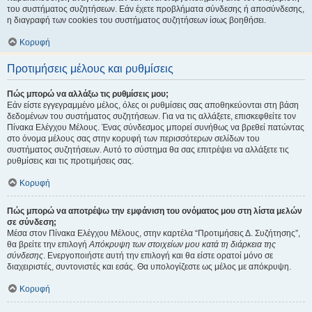
του συστήματος συζητήσεων. Εάν έχετε προβλήματα σύνδεσης ή αποσύνδεσης,
η διαγραφή των cookies του συστήματος συζητήσεων ίσως βοηθήσει.
Κορυφή
Προτιμήσεις μέλους και ρυθμίσεις
Πώς μπορώ να αλλάξω τις ρυθμίσεις μου;
Εάν είστε εγγεγραμμένο μέλος, όλες οι ρυθμίσεις σας αποθηκεύονται στη βάση
δεδομένων του συστήματος συζητήσεων. Για να τις αλλάξετε, επισκεφθείτε τον
Πίνακα Ελέγχου Μέλους. Ένας σύνδεσμος μπορεί συνήθως να βρεθεί πατώντας
στο όνομα μέλους σας στην κορυφή των περισσότερων σελίδων του
συστήματος συζητήσεων. Αυτό το σύστημα θα σας επιτρέψει να αλλάξετε τις
ρυθμίσεις και τις προτιμήσεις σας.
Κορυφή
Πώς μπορώ να αποτρέψω την εμφάνιση του ονόματος μου στη λίστα μελών
σε σύνδεση;
Μέσα στον Πίνακα Ελέγχου Μέλους, στην καρτέλα “Προτιμήσεις Δ. Συζήτησης”,
θα βρείτε την επιλογή
Απόκρυψη των στοιχείων μου κατά τη διάρκεια της
σύνδεσης
. Ενεργοποιήστε αυτή την επιλογή και θα είστε ορατοί μόνο σε
διαχειριστές, συντονιστές και εσάς. Θα υπολογίζεστε ως μέλος με απόκρυψη.
Κορυφή