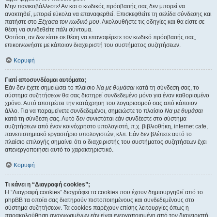
Μην πανικοβάλλεστε! Αν και ο κωδικός πρόσβασής σας δεν μπορεί να
ανακτηθεί, μπορεί εύκολα να επαναφερθεί. Επισκεφθείτε τη σελίδα σύνδεσης και
πατήστε στο
Ξέχασα τον κωδικό μου
. Ακολουθήστε τις οδηγίες και θα είστε σε
θέση να συνδεθείτε πάλι σύντομα.
Ωστόσο, αν δεν είστε σε θέση να επαναφέρετε τον κωδικό πρόσβασής σας,
επικοινωνήστε με κάποιον διαχειριστή του συστήματος συζητήσεων.
Κορυφή
Γιατί αποσυνδέομαι αυτόματα;
Εάν δεν έχετε σημειώσει το πλαίσιο
Να με θυμάσαι
κατά τη σύνδεση σας, το
σύστημα συζητήσεων θα σας διατηρεί συνδεδεμένο μόνο για έναν καθορισμένο
χρόνο. Αυτό αποτρέπει την κατάχρηση του λογαριασμού σας από κάποιον
άλλο. Για να παραμείνετε συνδεδεμένοι, σημειώστε το πλαίσιο
Να με θυμάσαι
κατά τη σύνδεση σας. Αυτό δεν συνιστάται εάν συνδέεστε στο σύστημα
συζητήσεων από έναν κοινόχρηστο υπολογιστή, π.χ. βιβλιοθήκη, internet cafe,
πανεπιστημιακό εργαστήριο υπολογιστών, κλπ. Εάν δεν βλέπετε αυτό το
πλαίσιο επιλογής σημαίνει ότι ο διαχειριστής του συστήματος συζητήσεων έχει
απενεργοποιήσει αυτό το χαρακτηριστικό.
Κορυφή
Τι κάνει η “Διαγραφή cookies”;
Η “Διαγραφή cookies” διαγράφει τα cookies που έχουν δημιουργηθεί από το
phpBB τα οποία σας διατηρούν πιστοποιημένους και συνδεδεμένους στο
σύστημα συζητήσεων. Τα cookies παρέχουν επίσης λειτουργίες όπως η
παρακολούθηση αναγνωσμένων εάν είναι ενεργοποιημένη από τον διαχειριστή