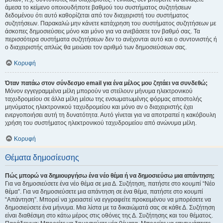
άμεσα το κείμενο οποιουδήποτε βαθμού του συστήματος συζητήσεων
δεδομένου ότι αυτό καθορίζεται από τον διαχειριστή του συστήματος
συζητήσεων. Παρακαλώ μην κάνετε κατάχρηση του συστήματος συζητήσεων με
άσκοπες δημοσιεύσεις μόνο και μόνο για να ανεβάσετε τον βαθμό σας. Τα
περισσότερα συστήματα συζητήσεων δεν το ανέχονται αυτό και ο συντονιστής ή
ο διαχειριστής απλώς θα μειώσει τον αριθμό των δημοσιεύσεων σας.
Κορυφή
Όταν πατάω στον σύνδεσμο email για ένα μέλος μου ζητάει να συνδεθώ;
Μόνον εγγεγραμμένα μέλη μπορούν να στείλουν μήνυμα ηλεκτρονικού
ταχυδρομείου σε άλλα μέλη μέσω της ενσωματωμένης φόρμας αποστολής
μηνύματος ηλεκτρονικού ταχυδρομείου και μόνο αν ο διαχειριστής έχει
ενεργοποιήσει αυτή τη δυνατότητα. Αυτό γίνεται για να αποτραπεί η κακόβουλη
χρήση του συστήματος ηλεκτρονικού ταχυδρομείου από ανώνυμα μέλη.
Κορυφή
Θέματα δημοσίευσης
Πώς μπορώ να δημιουργήσω ένα νέο θέμα ή να δημοσιεύσω μια απάντηση;
Για να δημοσιεύσετε ένα νέο θέμα σε μια Δ. Συζήτηση, πατήστε στο κουμπί “Νέο
θέμα”. Για να δημοσιεύσετε μια απάντηση σε ένα θέμα, πατήστε στο κουμπί
“Απάντηση”. Μπορεί να χρειαστεί να εγγραφείτε προκειμένου να μπορέσετε να
δημοσιεύσετε ένα μήνυμα. Μια λίστα με τα δικαιώματά σας σε κάθε Δ. Συζήτηση
είναι διαθέσιμη στο κάτω μέρος στις οθόνες της Δ. Συζήτησης και του θέματος.