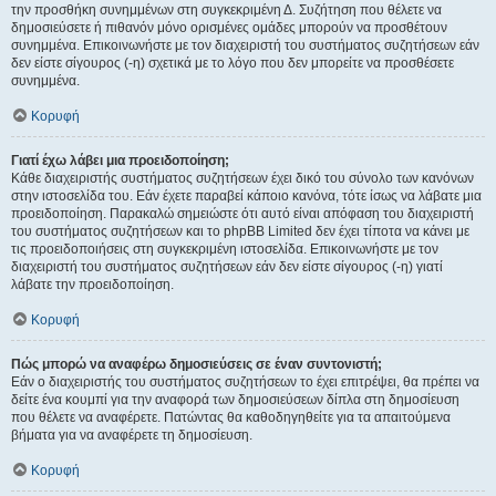
την προσθήκη συνημμένων στη συγκεκριμένη Δ. Συζήτηση που θέλετε να
δημοσιεύσετε ή πιθανόν μόνο ορισμένες ομάδες μπορούν να προσθέτουν
συνημμένα. Επικοινωνήστε με τον διαχειριστή του συστήματος συζητήσεων εάν
δεν είστε σίγουρος (-η) σχετικά με το λόγο που δεν μπορείτε να προσθέσετε
συνημμένα.
Κορυφή
Γιατί έχω λάβει μια προειδοποίηση;
Κάθε διαχειριστής συστήματος συζητήσεων έχει δικό του σύνολο των κανόνων
στην ιστοσελίδα του. Εάν έχετε παραβεί κάποιο κανόνα, τότε ίσως να λάβατε μια
προειδοποίηση. Παρακαλώ σημειώστε ότι αυτό είναι απόφαση του διαχειριστή
του συστήματος συζητήσεων και το phpBB Limited δεν έχει τίποτα να κάνει με
τις προειδοποιήσεις στη συγκεκριμένη ιστοσελίδα. Επικοινωνήστε με τον
διαχειριστή του συστήματος συζητήσεων εάν δεν είστε σίγουρος (-η) γιατί
λάβατε την προειδοποίηση.
Κορυφή
Πώς μπορώ να αναφέρω δημοσιεύσεις σε έναν συντονιστή;
Εάν ο διαχειριστής του συστήματος συζητήσεων το έχει επιτρέψει, θα πρέπει να
δείτε ένα κουμπί για την αναφορά των δημοσιεύσεων δίπλα στη δημοσίευση
που θέλετε να αναφέρετε. Πατώντας θα καθοδηγηθείτε για τα απαιτούμενα
βήματα για να αναφέρετε τη δημοσίευση.
Κορυφή