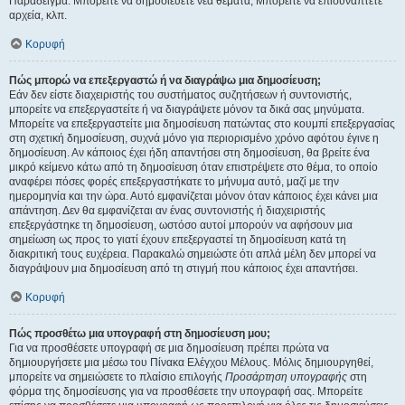
Παράδειγμα: Μπορείτε να δημοσιεύετε νέα θέματα, Μπορείτε να επισυνάπτετε
αρχεία, κλπ.
Κορυφή
Πώς μπορώ να επεξεργαστώ ή να διαγράψω μια δημοσίευση;
Εάν δεν είστε διαχειριστής του συστήματος συζητήσεων ή συντονιστής,
μπορείτε να επεξεργαστείτε ή να διαγράψετε μόνον τα δικά σας μηνύματα.
Μπορείτε να επεξεργαστείτε μια δημοσίευση πατώντας στο κουμπί επεξεργασίας
στη σχετική δημοσίευση, συχνά μόνο για περιορισμένο χρόνο αφότου έγινε η
δημοσίευση. Αν κάποιος έχει ήδη απαντήσει στη δημοσίευση, θα βρείτε ένα
μικρό κείμενο κάτω από τη δημοσίευση όταν επιστρέψετε στο θέμα, το οποίο
αναφέρει πόσες φορές επεξεργαστήκατε το μήνυμα αυτό, μαζί με την
ημερομηνία και την ώρα. Αυτό εμφανίζεται μόνον όταν κάποιος έχει κάνει μια
απάντηση. Δεν θα εμφανίζεται αν ένας συντονιστής ή διαχειριστής
επεξεργάστηκε τη δημοσίευση, ωστόσο αυτοί μπορούν να αφήσουν μια
σημείωση ως προς το γιατί έχουν επεξεργαστεί τη δημοσίευση κατά τη
διακριτική τους ευχέρεια. Παρακαλώ σημειώστε ότι απλά μέλη δεν μπορεί να
διαγράψουν μια δημοσίευση από τη στιγμή που κάποιος έχει απαντήσει.
Κορυφή
Πώς προσθέτω μια υπογραφή στη δημοσίευση μου;
Για να προσθέσετε υπογραφή σε μια δημοσίευση πρέπει πρώτα να
δημιουργήσετε μια μέσω του Πίνακα Ελέγχου Μέλους. Μόλις δημιουργηθεί,
μπορείτε να σημειώσετε το πλαίσιο επιλογής
Προσάρτηση υπογραφής
στη
φόρμα της δημοσίευσης για να προσθέσετε την υπογραφή σας. Μπορείτε