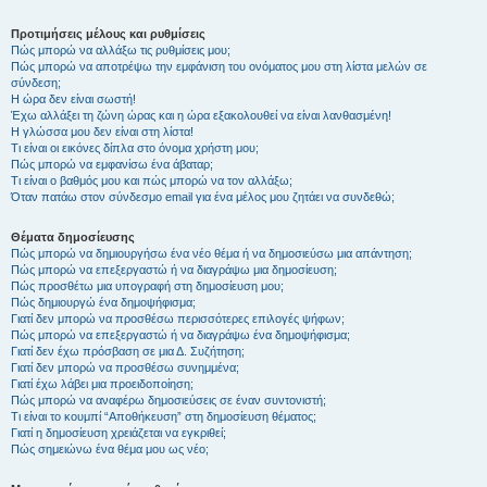
Προτιμήσεις μέλους και ρυθμίσεις
Πώς μπορώ να αλλάξω τις ρυθμίσεις μου;
Πώς μπορώ να αποτρέψω την εμφάνιση του ονόματος μου στη λίστα μελών σε
σύνδεση;
Η ώρα δεν είναι σωστή!
Έχω αλλάξει τη ζώνη ώρας και η ώρα εξακολουθεί να είναι λανθασμένη!
Η γλώσσα μου δεν είναι στη λίστα!
Τι είναι οι εικόνες δίπλα στο όνομα χρήστη μου;
Πώς μπορώ να εμφανίσω ένα άβαταρ;
Τι είναι ο βαθμός μου και πώς μπορώ να τον αλλάξω;
Όταν πατάω στον σύνδεσμο email για ένα μέλος μου ζητάει να συνδεθώ;
Θέματα δημοσίευσης
Πώς μπορώ να δημιουργήσω ένα νέο θέμα ή να δημοσιεύσω μια απάντηση;
Πώς μπορώ να επεξεργαστώ ή να διαγράψω μια δημοσίευση;
Πώς προσθέτω μια υπογραφή στη δημοσίευση μου;
Πώς δημιουργώ ένα δημοψήφισμα;
Γιατί δεν μπορώ να προσθέσω περισσότερες επιλογές ψήφων;
Πώς μπορώ να επεξεργαστώ ή να διαγράψω ένα δημοψήφισμα;
Γιατί δεν έχω πρόσβαση σε μια Δ. Συζήτηση;
Γιατί δεν μπορώ να προσθέσω συνημμένα;
Γιατί έχω λάβει μια προειδοποίηση;
Πώς μπορώ να αναφέρω δημοσιεύσεις σε έναν συντονιστή;
Τι είναι το κουμπί “Αποθήκευση” στη δημοσίευση θέματος;
Γιατί η δημοσίευση χρειάζεται να εγκριθεί;
Πώς σημειώνω ένα θέμα μου ως νέο;