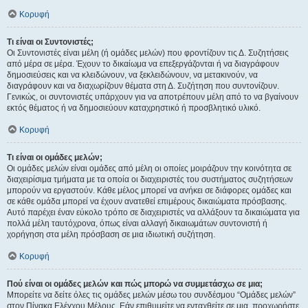
Κορυφή
Τι είναι οι Συντονιστές;
Οι Συντονιστές είναι μέλη (ή ομάδες μελών) που φροντίζουν τις Δ. Συζητήσεις
από μέρα σε μέρα. Έχουν το δικαίωμα να επεξεργάζονται ή να διαγράφουν
δημοσιεύσεις και να κλειδώνουν, να ξεκλειδώνουν, να μετακινούν, να
διαγράφουν και να διαχωρίζουν θέματα στη Δ. Συζήτηση που συντονίζουν.
Γενικώς, οι συντονιστές υπάρχουν για να αποτρέπουν μέλη από το να βγαίνουν
εκτός θέματος ή να δημοσιεύουν καταχρηστικό ή προσβλητικό υλικό.
Κορυφή
Τι είναι οι ομάδες μελών;
Οι ομάδες μελών είναι ομάδες από μέλη οι οποίες μοιράζουν την κοινότητα σε
διαχειρίσιμα τμήματα με τα οποία οι διαχειριστές του συστήματος συζητήσεων
μπορούν να εργαστούν. Κάθε μέλος μπορεί να ανήκει σε διάφορες ομάδες και
σε κάθε ομάδα μπορεί να έχουν ανατεθεί επιμέρους δικαιώματα πρόσβασης.
Αυτό παρέχει έναν εύκολο τρόπο σε διαχειριστές να αλλάξουν τα δικαιώματα για
πολλά μέλη ταυτόχρονα, όπως είναι αλλαγή δικαιωμάτων συντονιστή ή
χορήγηση στα μέλη πρόσβαση σε μια ιδιωτική συζήτηση.
Κορυφή
Πού είναι οι ομάδες μελών και πώς μπορώ να συμμετάσχω σε μια;
Μπορείτε να δείτε όλες τις ομάδες μελών μέσω του συνδέσμου “Ομάδες μελών”
στον Πίνακα Ελέγχου Μέλους. Εάν επιθυμείτε να ενταχθείτε σε μια, προχωρήστε