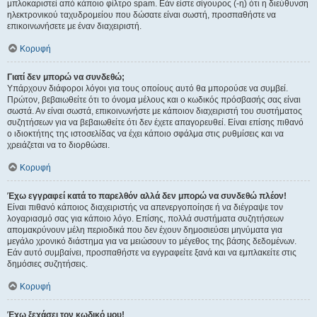
μπλοκαριστεί από κάποιο φίλτρο spam. Εάν είστε σίγουρος (-η) ότι η διεύθυνση
ηλεκτρονικού ταχυδρομείου που δώσατε είναι σωστή, προσπαθήστε να
επικοινωνήσετε με έναν διαχειριστή.
Κορυφή
Γιατί δεν μπορώ να συνδεθώ;
Υπάρχουν διάφοροι λόγοι για τους οποίους αυτό θα μπορούσε να συμβεί.
Πρώτον, βεβαιωθείτε ότι το όνομα μέλους και ο κωδικός πρόσβασής σας είναι
σωστά. Αν είναι σωστά, επικοινωνήστε με κάποιον διαχειριστή του συστήματος
συζητήσεων για να βεβαιωθείτε ότι δεν έχετε απαγορευθεί. Είναι επίσης πιθανό
ο ιδιοκτήτης της ιστοσελίδας να έχει κάποιο σφάλμα στις ρυθμίσεις και να
χρειάζεται να το διορθώσει.
Κορυφή
Έχω εγγραφεί κατά το παρελθόν αλλά δεν μπορώ να συνδεθώ πλέον!
Είναι πιθανό κάποιος διαχειριστής να απενεργοποίησε ή να διέγραψε τον
λογαριασμό σας για κάποιο λόγο. Επίσης, πολλά συστήματα συζητήσεων
απομακρύνουν μέλη περιοδικά που δεν έχουν δημοσιεύσει μηνύματα για
μεγάλο χρονικό διάστημα για να μειώσουν το μέγεθος της βάσης δεδομένων.
Εάν αυτό συμβαίνει, προσπαθήστε να εγγραφείτε ξανά και να εμπλακείτε στις
δημόσιες συζητήσεις.
Κορυφή
Έχω ξεχάσει τον κωδικό μου!