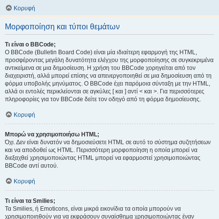
Κορυφή
Μορφοποίηση και τύποι θεμάτων
Τι είναι ο BBCode;
Ο BBCode (Bulletin Board Code) είναι μία ιδιαίτερη εφαρμογή της HTML,
προσφέροντας μεγάλη δυνατότητα ελέγχου της μορφοποίησης σε συγκεκριμένα
αντικείμενα σε μια δημοσίευση. Η χρήση του BBCode χορηγείται από τον
διαχειριστή, αλλά μπορεί επίσης να απενεργοποιηθεί σε μια δημοσίευση από τη
φόρμα υποβολής μηνύματος. Ο BBCode έχει παρόμοια σύνταξη με την HTML,
αλλά οι εντολές περικλείονται σε αγκύλες [ και ] αντί < και >. Για περισσότερες
πληροφορίες για τον BBCode δείτε τον οδηγό από τη φόρμα δημοσίευσης.
Κορυφή
Μπορώ να χρησιμοποιήσω HTML;
Όχι. Δεν είναι δυνατόν να δημοσιεύσετε HTML σε αυτό το σύστημα συζητήσεων
και να αποδοθεί ως HTML. Περισσότερη μορφοποίηση η οποία μπορεί να
διεξαχθεί χρησιμοποιώντας HTML μπορεί να εφαρμοστεί χρησιμοποιώντας
BBCode αντί αυτού.
Κορυφή
Τι είναι τα Smilies;
Τα Smilies, ή Emoticons, είναι μικρά εικονίδια τα οποία μπορούν να
χρησιμοποιηθούν για να εκφράσουν συναίσθημα χρησιμοποιώντας έναν