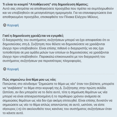
Τι είναι το κουμπί “Αποθήκευση” στη δημοσίευση θέματος;
Αυτό σας επιτρέπει να αποθηκεύσετε προσχέδια που πρέπει να συμπληρωθούν
και να υποβληθούν σε μεταγενέστερη ημερομηνία. Για να επαναφορτώσετε ένα
αποθηκευμένο προσχέδιο, επισκεφθείτε τον Πίνακα Ελέγχου Μέλους.
Κορυφή
Γιατί η δημοσίευση χρειάζεται να εγκριθεί;
Ο διαχειριστής του συστήματος συζητήσεων μπορεί να έχει αποφασίσει ότι οι
δημοσιεύσεις στη Δ. Συζήτηση που θέλετε να δημοσιεύσετε να χρειάζονται
έλεγχο πριν υποβληθούν. Είναι επίσης πιθανό ο διαχειριστής να σας έχει
τοποθετήσει σε μια ομάδα μελών των οποίων οι δημοσιεύσεις να χρειάζονται
έλεγχο πριν υποβληθούν. Παρακαλώ επικοινωνείτε με τον διαχειριστή του
συστήματος συζητήσεων για περισσότερες πληροφορίες.
Κορυφή
Πώς σημειώνω ένα θέμα μου ως νέο;
Πατώντας στο σύνδεσμο “Σημειώστε το θέμα ως νέο” όταν τον βλέπετε, μπορείτε
να “ανεβάσετε” το θέμα στην κορυφή της Δ. Συζήτησης στην πρώτη σελίδα.
Ωστόσο, αν δεν μπορείτε να το δείτε αυτό, τότε η σημείωση θεμάτων ως νέα
μπορεί να είναι απενεργοποιημένη ή το περιθώριο χρόνου ανάμεσα σε
σημειώσεις θεμάτων ως νέα δεν έχει ακόμη επιτευχθεί. Είναι επίσης δυνατόν να
σημειώσετε ως νέο το θέμα απλώς απαντώντας σε αυτό, ωστόσο, να είστε
σίγουρος (-η) ότι ακολουθείτε τους κανόνες του συστήματος συζητήσεων όταν
το κάνετε αυτό.