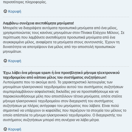
περισσότερες πληροφορίες.
Κορυφή
Λαμβάνω συνέχεια ανεπιθύμητα μηνύματα!
Μπορείτε να διαγράψετε αυτόματα προσωπικά μηνύματα από ένα μέλος,
χρησιμοποιώντας τους κανόνες μηνυμάτων στον Πίνακα Ελέγχου Μέλους. Σε
περίπτωση που λαμβάνετε ανεπιθύμητα προσωπικά μηνύματα από ένα
συγκεκριμένο μέλος, αναφέρετε τα μηνύματα στους συντονιστές. Έχουν τη
δυνατότητα να αποτρέψουν ένα μέλος από την αποστολή προσωπικών
μηνυμάτων.
Κορυφή
Έχω λάβει ένα μήνυμα spam ή ένα προσβλητικό μήνυμα ηλεκτρονικού
ταχυδρομείου από κάποιο μέλος του συστήματος συζητήσεων!
Λυπούμαστε που το ακούμε αυτό. Το χαρακτηριστικό λειτουργίας των
μηνυμάτων ηλεκτρονικού ταχυδρομείου αυτού του συστήματος συζητήσεων
συμπεριλαμβάνουν ασφαλιστικές δικλείδες για να προσπαθήσουμε και να
παρακολουθήσουμε μέλη που αποστέλλουν τέτοια μηνύματα, οπότε στείλτε
μήνυμα ηλεκτρονικού ταχυδρομείου στον διαχειριστή του συστήματος
συζητήσεων με πλήρες αντίγραφο του μηνύματος που λάβατε. Είναι πολύ
σημαντικό να υπάρχουν οι κεφαλίδες που περιέχουν τα στοιχεία του μέλους το
οποίο απέστειλε το μήνυμα ηλεκτρονικού ταχυδρομείου. Ο διαχειριστής του
συστήματος συζητήσεων μπορεί στη συνέχεια να λάβει μέτρα.
Κορυφή