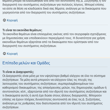
θέματα μπορεί να κλειδώθηκαν είτε από τον συντονιστή της Δ. Συζήτησης ή τον
διαχειριστή του συστήματος συζητήσεων για πολλούς λόγους. Μπορεί επίσης
να είστε σε θέση να κλειδώσετε δικά σας θέματα, ανάλογα με τα δικαιώματα που
χορηγούνται από τον διαχειριστή του συστήματος συζητήσεων.
Κορυφή
Τι είναι τα εικονίδια θεμάτων;
Τα εικονίδια θεμάτων είναι επιλεγμένες εικόνες από τον συγγραφέα σχετιζόμενες
με δημοσιεύσεις και υποδεικνύουν περιεχόμενό τους. Η δυνατότητα για χρήση
εικονιδίων θεμάτων εξαρτάται από τα δικαιώματα που ορίστηκαν από τον
διαχειριστή του συστήματος συζητήσεων.
Κορυφή
Επίπεδα μελών και Ομάδες
Τι είναι οι Διαχειριστές;
Οι Διαχειριστές είναι μέλη με τον υψηλότερο βαθμό ελέγχου σε όλο το σύστημα
συζητήσεων. Τα μέλη αυτά μπορούν να ελέγχουν όλες τις πτυχές της
λειτουργίας του συστήματος συζητήσεων, συμπεριλαμβανομένων του
καθορισμού δικαιωμάτων, της απαγόρευσης μελών, της δημιουργίας ομάδων ή
συντονιστών, κλπ., εξαρτώνται από τον ιδρυτή του συστήματος συζητήσεων και
τι δικαιώματα αυτός ή αυτή έχει δώσει στους άλλους διαχειριστές. Μπορούν
επίσης να έχουν πλήρεις δυνατότητες συντονιστή σε όλες τις Δ. Συζητήσεις,
ανάλογα με τις ρυθμίσεις που διατυπώνεται από τον ιδρυτή του συστήματος
συζητήσεων.