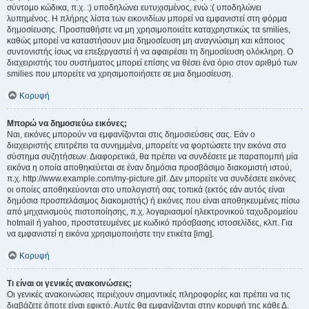
σύντομο κώδικα, π.χ. :) υποδηλώνει ευτυχισμένος, ενώ :( υποδηλώνει
λυπημένος. Η πλήρης λίστα των εικονιδίων μπορεί να εμφανιστεί στη φόρμα
δημοσίευσης. Προσπαθήστε να μη χρησιμοποιείτε καταχρηστικώς τα smilies,
καθώς μπορεί να καταστήσουν μια δημοσίευση μη αναγνώσιμη και κάποιος
συντονιστής ίσως να επεξεργαστεί ή να αφαιρέσει τη δημοσίευση ολόκληρη. Ο
διαχειριστής του συστήματος μπορεί επίσης να θέσει ένα όριο στον αριθμό των
smilies που μπορείτε να χρησιμοποιήσετε σε μια δημοσίευση.
Κορυφή
Μπορώ να δημοσιεύω εικόνες;
Ναι, εικόνες μπορούν να εμφανίζονται στις δημοσιεύσεις σας. Εάν ο
διαχειριστής επιτρέπει τα συνημμένα, μπορείτε να φορτώσετε την εικόνα στο
σύστημα συζητήσεων. Διαφορετικά, θα πρέπει να συνδέσετε με παραπομπή μία
εικόνα η οποία αποθηκεύεται σε έναν δημόσια προσβάσιμο διακομιστή ιστού,
π.χ. http://www.example.com/my-picture.gif. Δεν μπορείτε να συνδέσετε εικόνες
οι οποίες αποθηκεύονται στο υπολογιστή σας τοπικά (εκτός εάν αυτός είναι
δημόσια προσπελάσιμος διακομιστής) ή εικόνες που είναι αποθηκευμένες πίσω
από μηχανισμούς πιστοποίησης, π.χ. λογαριασμοί ηλεκτρονικού ταχυδρομείου
hotmail ή yahoo, προστατευμένες με κωδικό πρόσβασης ιστοσελίδες, κλπ. Για
να εμφανιστεί η εικόνα χρησιμοποιήστε την ετικέτα [img].
Κορυφή
Τι είναι οι γενικές ανακοινώσεις;
Οι γενικές ανακοινώσεις περιέχουν σημαντικές πληροφορίες και πρέπει να τις
διαβάζετε όποτε είναι εφικτό. Αυτές θα εμφανίζονται στην κορυφή της κάθε Δ.