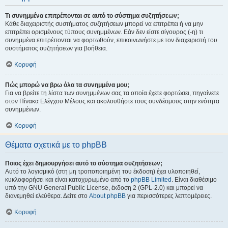
Τι συνημμένα επιτρέπονται σε αυτό το σύστημα συζητήσεων;
Κάθε διαχειριστής συστήματος συζητήσεων μπορεί να επιτρέπει ή να μην
επιτρέπει ορισμένους τύπους συνημμένων. Εάν δεν είστε σίγουρος (-η) τι
συνημμένα επιτρέπονται να φορτωθούν, επικοινωνήστε με τον διαχειριστή του
συστήματος συζητήσεων για βοήθεια.
Κορυφή
Πώς μπορώ να βρω όλα τα συνημμένα μου;
Για να βρείτε τη λίστα των συνημμένων σας τα οποία έχετε φορτώσει, πηγαίνετε
στον Πίνακα Ελέγχου Μέλους και ακολουθήστε τους συνδέσμους στην ενότητα
συνημμένων.
Κορυφή
Θέματα σχετικά με το phpBB
Ποιος έχει δημιουργήσει αυτό το σύστημα συζητήσεων;
Αυτό το λογισμικό (στη μη τροποποιημένη του έκδοση) έχει υλοποιηθεί,
κυκλοφορήσει και είναι κατοχυρωμένο από το
phpBB Limited
. Είναι διαθέσιμο
υπό την GNU General Public License, έκδοση 2 (GPL-2.0) και μπορεί να
διανεμηθεί ελεύθερα. Δείτε στο
About phpBB
για περισσότερες λεπτομέρειες.
Κορυφή