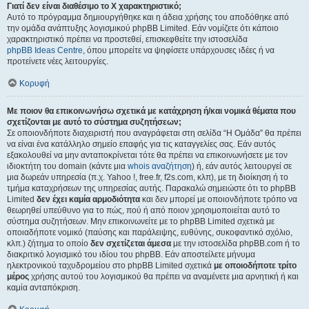
Γιατί δεν είναι διαθέσιμο το Χ χαρακτηριστικό;
Αυτό το πρόγραμμα δημιουργήθηκε και η άδεια χρήσης του αποδόθηκε από
την ομάδα ανάπτυξης λογισμικού phpBB Limited. Εάν νομίζετε ότι κάποιο
χαρακτηριστικό πρέπει να προστεθεί, επισκεφθείτε την ιστοσελίδα
phpBB Ideas Centre
, όπου μπορείτε να ψηφίσετε υπάρχουσες ιδέες ή να
προτείνετε νέες λειτουργίες.
Κορυφή
Με ποιον θα επικοινωνήσω σχετικά με κατάχρηση ή/και νομικά θέματα που
σχετίζονται με αυτό το σύστημα συζητήσεων;
Σε οποιονδήποτε διαχειριστή που αναγράφεται στη σελίδα “Η Ομάδα” θα πρέπει
να είναι ένα κατάλληλο σημείο επαφής για τις καταγγελίες σας. Εάν αυτός
εξακολουθεί να μην ανταποκρίνεται τότε θα πρέπει να επικοινωνήσετε με τον
ιδιοκτήτη του domain (κάντε μια
whois αναζήτηση
) ή, εάν αυτός λειτουργεί σε
μια δωρεάν υπηρεσία (π.χ. Yahoo !, free.fr, f2s.com, κλπ), με τη διοίκηση ή το
τμήμα καταχρήσεων της υπηρεσίας αυτής. Παρακαλώ σημειώστε ότι το phpBB
Limited
δεν έχει καμία αρμοδιότητα
και δεν μπορεί με οποιονδήποτε τρόπο να
θεωρηθεί υπεύθυνο για το πώς, πού ή από ποιον χρησιμοποιείται αυτό το
σύστημα συζητήσεων. Μην επικοινωνείτε με το phpBB Limited σχετικά με
οποιαδήποτε νομικό (παύσης και παράλειψης, ευθύνης, συκοφαντικό σχόλιο,
κλπ.) ζήτημα το οποίο
δεν σχετίζεται άμεσα
με την ιστοσελίδα phpBB.com ή το
διακριτικό λογισμικό του ιδίου του phpBB. Εάν αποστείλετε μήνυμα
ηλεκτρονικού ταχυδρομείου στο phpBB Limited σχετικά
με οποιοδήποτε τρίτο
μέρος
χρήσης αυτού του λογισμικού θα πρέπει να αναμένετε μια αρνητική ή και
καμία ανταπόκριση.