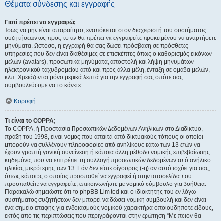
Θέματα σύνδεσης και εγγραφής
Γιατί πρέπει να εγγραφώ;
Ίσως να μην είναι απαραίτητο, εναπόκειται στον διαχειριστή του συστήματος
συζητήσεων ως προς το αν θα πρέπει να εγγραφείτε προκειμένου να αναρτήσετε
μηνύματα. Ωστόσο, η εγγραφή θα σας δώσει πρόσβαση σε πρόσθετες
υπηρεσίες που δεν είναι διαθέσιμες σε επισκέπτες όπως ο καθορισμός εικόνων
μελών (avatars), προσωπικά μηνύματα, αποστολή και λήψη μηνυμάτων
ηλεκτρονικού ταχυδρομείου από και προς άλλα μέλη, ένταξη σε ομάδα μελών,
κλπ. Χρειάζονται μόνο μερικά λεπτά για την εγγραφή σας οπότε σας
συμβουλεύουμε να το κάνετε.
Κορυφή
Τι είναι το COPPA;
Το COPPA, ή Προστασία Προσωπικών Δεδομένων Ανηλίκων στο Διαδίκτυο,
πράξη του 1998, είναι νόμος που απαιτεί από δικτυακούς τόπους οι οποίοι
μπορούν να συλλέγουν πληροφορίες από ανηλίκους κάτω των 13 ετών να
έχουν γραπτή γονική συναίνεση ή κάποια άλλη μέθοδο νομικής επιβεβαίωσης
κηδεμόνα, που να επιτρέπει τη συλλογή προσωπικών δεδομένων από ανήλικο
ηλικίας μικρότερης των 13. Εάν δεν είστε σίγουρος (-η) αν αυτό ισχύει για σας,
όπως κάποιος ο οποίος προσπαθεί να εγγραφεί ή στην ιστοσελίδα που
προσπαθείτε να εγγραφείτε, επικοινωνήστε με νομικό σύμβουλο για βοήθεια.
Παρακαλώ σημειώστε ότι το phpBB Limited και ο ιδιοκτήτης του εν λόγω
συστήματος συζητήσεων δεν μπορεί να δώσει νομική συμβουλή και δεν είναι
ένα σημείο επαφής για ενδοιασμούς νομικού χαρακτήρα οποιουδήποτε είδους,
εκτός από τις περιπτώσεις που περιγράφονται στην ερώτηση “Με ποιόν θα