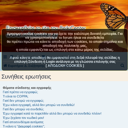
Χρησιμοποιούμε cookies για να έχετε την καλύτερη δυνατή εμπειρία. Για
να χρησιμοποιήσετε το forum ή/και να συνδεθείτε
θα πρέπει πρώτα να κάνετε αποδοχή των cookies, το οποίο σημαίνει και
αποδοχή της πολιτικής μας,
η οποία εμφανίζεται ως επιλογή στο κάτω μέρος της σελίδας.
Συχνές ερωτήσεις
Επικοινωνήστε μαζί μας
Αφού κάνετε αποδοχή θα εμφανιστεί στη δεξιά πλευρά της σελίδας η
επιλογή Σύνδεση ή Login ανάλογα με τη γλώσσα επιλογής σας
[ ΑΠΟΔΟΧΗ COOKIES ]
Α
Ευρετήριο Δ. Συζήτησης
Συνήθεις ερωτήσεις
ν
Συνήθεις ερωτήσεις
α
ζ
Θέματα σύνδεσης και εγγραφής
Γιατί πρέπει να εγγραφώ;
ή
Τι είναι το COPPA;
τ
Γιατί δεν μπορώ να εγγραφώ;
Έχω κάνει εγγραφή, αλλά δεν μπορώ να συνδεθώ!
η
Γιατί δεν μπορώ να συνδεθώ;
Έχω εγγραφεί κατά το παρελθόν αλλά δεν μπορώ να συνδεθώ πλέον!
σ
Έχω ξεχάσει τον κωδικό μου!
η
Γιατί αποσυνδέομαι αυτόματα;
Τι κάνει η “Διαγραφή cookies”;