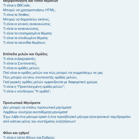
Μορφοποίηση και τύποι θεμάτων
Τι είναι ο BBCode;
Μπορώ να χρησιμοποιήσω HTML;
Τι είναι τα Smilies;
Μπορώ να δημοσιεύω εικόνες;
Τι είναι οι γενικές ανακοινώσεις;
Τι είναι οι ανακοινώσεις;
Τι είναι τα επισημασμένα θέματα;
Τι είναι τα κλειδωμένα θέματα;
Τι είναι τα εικονίδια θεμάτων;
Επίπεδα μελών και Ομάδες
Τι είναι οι Διαχειριστές;
Τι είναι οι Συντονιστές;
Τι είναι οι ομάδες μελών;
Πού είναι οι ομάδες μελών και πώς μπορώ να συμμετάσχω σε μια;
Πώς μπορώ να γίνω συντονιστής ομάδας μελών;
Γιατί μερικές ομάδες μελών εμφανίζονται με διαφορετικό χρώμα;
Τι είναι η “Προεπιλεγμένη ομάδα μελών”;
Τι είναι ο σύνδεσμος "Η ομάδα”;
Προσωπικά Μηνύματα
Δεν μπορώ να στείλω προσωπικά μηνύματα!
Λαμβάνω συνέχεια ανεπιθύμητα μηνύματα!
Έχω λάβει ένα μήνυμα spam ή ένα προσβλητικό μήνυμα ηλεκτρονικού ταχυδρομείου
από κάποιο μέλος του συστήματος συζητήσεων!
Φίλοι και εχθροί
Τι είναι η λίστα Φίλων και Εχθρών;