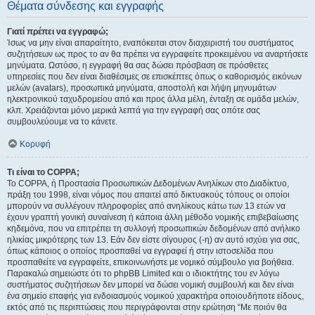
Θέματα σύνδεσης και εγγραφής
Γιατί πρέπει να εγγραφώ;
Ίσως να μην είναι απαραίτητο, εναπόκειται στον διαχειριστή του συστήματος
συζητήσεων ως προς το αν θα πρέπει να εγγραφείτε προκειμένου να αναρτήσετε
μηνύματα. Ωστόσο, η εγγραφή θα σας δώσει πρόσβαση σε πρόσθετες
υπηρεσίες που δεν είναι διαθέσιμες σε επισκέπτες όπως ο καθορισμός εικόνων
μελών (avatars), προσωπικά μηνύματα, αποστολή και λήψη μηνυμάτων
ηλεκτρονικού ταχυδρομείου από και προς άλλα μέλη, ένταξη σε ομάδα μελών,
κλπ. Χρειάζονται μόνο μερικά λεπτά για την εγγραφή σας οπότε σας
συμβουλεύουμε να το κάνετε.
Κορυφή
Τι είναι το COPPA;
Το COPPA, ή Προστασία Προσωπικών Δεδομένων Ανηλίκων στο Διαδίκτυο,
πράξη του 1998, είναι νόμος που απαιτεί από δικτυακούς τόπους οι οποίοι
μπορούν να συλλέγουν πληροφορίες από ανηλίκους κάτω των 13 ετών να
έχουν γραπτή γονική συναίνεση ή κάποια άλλη μέθοδο νομικής επιβεβαίωσης
κηδεμόνα, που να επιτρέπει τη συλλογή προσωπικών δεδομένων από ανήλικο
ηλικίας μικρότερης των 13. Εάν δεν είστε σίγουρος (-η) αν αυτό ισχύει για σας,
όπως κάποιος ο οποίος προσπαθεί να εγγραφεί ή στην ιστοσελίδα που
προσπαθείτε να εγγραφείτε, επικοινωνήστε με νομικό σύμβουλο για βοήθεια.
Παρακαλώ σημειώστε ότι το phpBB Limited και ο ιδιοκτήτης του εν λόγω
συστήματος συζητήσεων δεν μπορεί να δώσει νομική συμβουλή και δεν είναι
ένα σημείο επαφής για ενδοιασμούς νομικού χαρακτήρα οποιουδήποτε είδους,
εκτός από τις περιπτώσεις που περιγράφονται στην ερώτηση “Με ποιόν θα