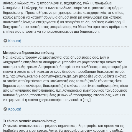
σύντομο κώδικα, π.χ. :) υποδηλώνει ευτυχισμένος, ενώ :( υποδηλώνει
λυπημένος. Η πλήρης λίστα των εικονιδίων μπορεί να εμφανιστεί στη φόρμα
δημοσίευσης. Προσπαθήστε να μη χρησιμοποιείτε καταχρηστικώς τα smilies,
καθώς μπορεί να καταστήσουν μια δημοσίευση μη αναγνώσιμη και κάποιος
συντονιστής ίσως να επεξεργαστεί ή να αφαιρέσει τη δημοσίευση ολόκληρη. Ο
διαχειριστής του συστήματος μπορεί επίσης να θέσει ένα όριο στον αριθμό των
smilies που μπορείτε να χρησιμοποιήσετε σε μια δημοσίευση.
Κορυφή
Μπορώ να δημοσιεύω εικόνες;
Ναι, εικόνες μπορούν να εμφανίζονται στις δημοσιεύσεις σας. Εάν ο
διαχειριστής επιτρέπει τα συνημμένα, μπορείτε να φορτώσετε την εικόνα στο
σύστημα συζητήσεων. Διαφορετικά, θα πρέπει να συνδέσετε με παραπομπή μία
εικόνα η οποία αποθηκεύεται σε έναν δημόσια προσβάσιμο διακομιστή ιστού,
π.χ. http://www.example.com/my-picture.gif. Δεν μπορείτε να συνδέσετε εικόνες
οι οποίες αποθηκεύονται στο υπολογιστή σας τοπικά (εκτός εάν αυτός είναι
δημόσια προσπελάσιμος διακομιστής) ή εικόνες που είναι αποθηκευμένες πίσω
από μηχανισμούς πιστοποίησης, π.χ. λογαριασμοί ηλεκτρονικού ταχυδρομείου
hotmail ή yahoo, προστατευμένες με κωδικό πρόσβασης ιστοσελίδες, κλπ. Για
να εμφανιστεί η εικόνα χρησιμοποιήστε την ετικέτα [img].
Κορυφή
Τι είναι οι γενικές ανακοινώσεις;
Οι γενικές ανακοινώσεις περιέχουν σημαντικές πληροφορίες και πρέπει να τις
διαβάζετε όποτε είναι εφικτό. Αυτές θα εμφανίζονται στην κορυφή της κάθε Δ.