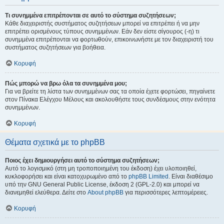
Τι συνημμένα επιτρέπονται σε αυτό το σύστημα συζητήσεων;
Κάθε διαχειριστής συστήματος συζητήσεων μπορεί να επιτρέπει ή να μην
επιτρέπει ορισμένους τύπους συνημμένων. Εάν δεν είστε σίγουρος (-η) τι
συνημμένα επιτρέπονται να φορτωθούν, επικοινωνήστε με τον διαχειριστή του
συστήματος συζητήσεων για βοήθεια.
Κορυφή
Πώς μπορώ να βρω όλα τα συνημμένα μου;
Για να βρείτε τη λίστα των συνημμένων σας τα οποία έχετε φορτώσει, πηγαίνετε
στον Πίνακα Ελέγχου Μέλους και ακολουθήστε τους συνδέσμους στην ενότητα
συνημμένων.
Κορυφή
Θέματα σχετικά με το phpBB
Ποιος έχει δημιουργήσει αυτό το σύστημα συζητήσεων;
Αυτό το λογισμικό (στη μη τροποποιημένη του έκδοση) έχει υλοποιηθεί,
κυκλοφορήσει και είναι κατοχυρωμένο από το
phpBB Limited
. Είναι διαθέσιμο
υπό την GNU General Public License, έκδοση 2 (GPL-2.0) και μπορεί να
διανεμηθεί ελεύθερα. Δείτε στο
About phpBB
για περισσότερες λεπτομέρειες.
Κορυφή