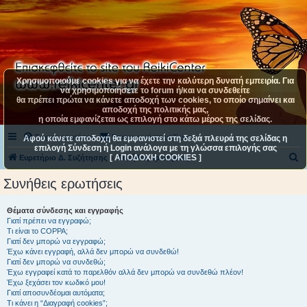
Χρησιμοποιούμε cookies για να έχετε την καλύτερη δυνατή εμπειρία. Για
να χρησιμοποιήσετε το forum ή/και να συνδεθείτε
θα πρέπει πρώτα να κάνετε αποδοχή των cookies, το οποίο σημαίνει και
αποδοχή της πολιτικής μας,
η οποία εμφανίζεται ως επιλογή στο κάτω μέρος της σελίδας.
Συχνές ερωτήσεις
Επικοινωνήστε μαζί μας
Αφού κάνετε αποδοχή θα εμφανιστεί στη δεξιά πλευρά της σελίδας η
επιλογή Σύνδεση ή Login ανάλογα με τη γλώσσα επιλογής σας
[ ΑΠΟΔΟΧΗ COOKIES ]
Α
Ευρετήριο Δ. Συζήτησης
Συνήθεις ερωτήσεις
ν
Συνήθεις ερωτήσεις
α
ζ
Θέματα σύνδεσης και εγγραφής
Γιατί πρέπει να εγγραφώ;
ή
Τι είναι το COPPA;
τ
Γιατί δεν μπορώ να εγγραφώ;
Έχω κάνει εγγραφή, αλλά δεν μπορώ να συνδεθώ!
η
Γιατί δεν μπορώ να συνδεθώ;
Έχω εγγραφεί κατά το παρελθόν αλλά δεν μπορώ να συνδεθώ πλέον!
σ
Έχω ξεχάσει τον κωδικό μου!
η
Γιατί αποσυνδέομαι αυτόματα;
Τι κάνει η “Διαγραφή cookies”;