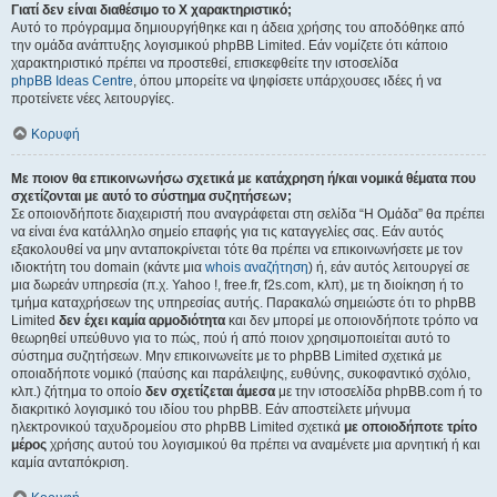
Γιατί δεν είναι διαθέσιμο το Χ χαρακτηριστικό;
Αυτό το πρόγραμμα δημιουργήθηκε και η άδεια χρήσης του αποδόθηκε από
την ομάδα ανάπτυξης λογισμικού phpBB Limited. Εάν νομίζετε ότι κάποιο
χαρακτηριστικό πρέπει να προστεθεί, επισκεφθείτε την ιστοσελίδα
phpBB Ideas Centre
, όπου μπορείτε να ψηφίσετε υπάρχουσες ιδέες ή να
προτείνετε νέες λειτουργίες.
Κορυφή
Με ποιον θα επικοινωνήσω σχετικά με κατάχρηση ή/και νομικά θέματα που
σχετίζονται με αυτό το σύστημα συζητήσεων;
Σε οποιονδήποτε διαχειριστή που αναγράφεται στη σελίδα “Η Ομάδα” θα πρέπει
να είναι ένα κατάλληλο σημείο επαφής για τις καταγγελίες σας. Εάν αυτός
εξακολουθεί να μην ανταποκρίνεται τότε θα πρέπει να επικοινωνήσετε με τον
ιδιοκτήτη του domain (κάντε μια
whois αναζήτηση
) ή, εάν αυτός λειτουργεί σε
μια δωρεάν υπηρεσία (π.χ. Yahoo !, free.fr, f2s.com, κλπ), με τη διοίκηση ή το
τμήμα καταχρήσεων της υπηρεσίας αυτής. Παρακαλώ σημειώστε ότι το phpBB
Limited
δεν έχει καμία αρμοδιότητα
και δεν μπορεί με οποιονδήποτε τρόπο να
θεωρηθεί υπεύθυνο για το πώς, πού ή από ποιον χρησιμοποιείται αυτό το
σύστημα συζητήσεων. Μην επικοινωνείτε με το phpBB Limited σχετικά με
οποιαδήποτε νομικό (παύσης και παράλειψης, ευθύνης, συκοφαντικό σχόλιο,
κλπ.) ζήτημα το οποίο
δεν σχετίζεται άμεσα
με την ιστοσελίδα phpBB.com ή το
διακριτικό λογισμικό του ιδίου του phpBB. Εάν αποστείλετε μήνυμα
ηλεκτρονικού ταχυδρομείου στο phpBB Limited σχετικά
με οποιοδήποτε τρίτο
μέρος
χρήσης αυτού του λογισμικού θα πρέπει να αναμένετε μια αρνητική ή και
καμία ανταπόκριση.