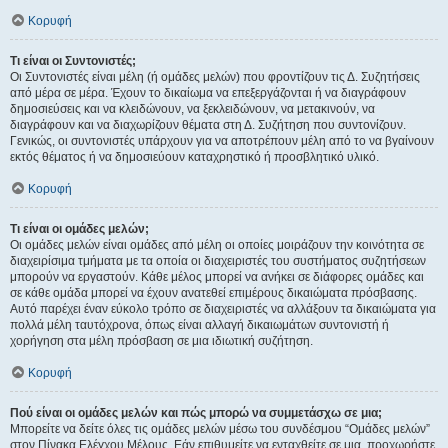
Κορυφή
Τι είναι οι Συντονιστές;
Οι Συντονιστές είναι μέλη (ή ομάδες μελών) που φροντίζουν τις Δ. Συζητήσεις
από μέρα σε μέρα. Έχουν το δικαίωμα να επεξεργάζονται ή να διαγράφουν
δημοσιεύσεις και να κλειδώνουν, να ξεκλειδώνουν, να μετακινούν, να
διαγράφουν και να διαχωρίζουν θέματα στη Δ. Συζήτηση που συντονίζουν.
Γενικώς, οι συντονιστές υπάρχουν για να αποτρέπουν μέλη από το να βγαίνουν
εκτός θέματος ή να δημοσιεύουν καταχρηστικό ή προσβλητικό υλικό.
Κορυφή
Τι είναι οι ομάδες μελών;
Οι ομάδες μελών είναι ομάδες από μέλη οι οποίες μοιράζουν την κοινότητα σε
διαχειρίσιμα τμήματα με τα οποία οι διαχειριστές του συστήματος συζητήσεων
μπορούν να εργαστούν. Κάθε μέλος μπορεί να ανήκει σε διάφορες ομάδες και
σε κάθε ομάδα μπορεί να έχουν ανατεθεί επιμέρους δικαιώματα πρόσβασης.
Αυτό παρέχει έναν εύκολο τρόπο σε διαχειριστές να αλλάξουν τα δικαιώματα για
πολλά μέλη ταυτόχρονα, όπως είναι αλλαγή δικαιωμάτων συντονιστή ή
χορήγηση στα μέλη πρόσβαση σε μια ιδιωτική συζήτηση.
Κορυφή
Πού είναι οι ομάδες μελών και πώς μπορώ να συμμετάσχω σε μια;
Μπορείτε να δείτε όλες τις ομάδες μελών μέσω του συνδέσμου “Ομάδες μελών”
στον Πίνακα Ελέγχου Μέλους. Εάν επιθυμείτε να ενταχθείτε σε μια, προχωρήστε