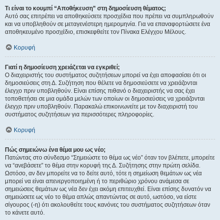
Τι είναι το κουμπί “Αποθήκευση” στη δημοσίευση θέματος;
Αυτό σας επιτρέπει να αποθηκεύσετε προσχέδια που πρέπει να συμπληρωθούν
και να υποβληθούν σε μεταγενέστερη ημερομηνία. Για να επαναφορτώσετε ένα
αποθηκευμένο προσχέδιο, επισκεφθείτε τον Πίνακα Ελέγχου Μέλους.
Κορυφή
Γιατί η δημοσίευση χρειάζεται να εγκριθεί;
Ο διαχειριστής του συστήματος συζητήσεων μπορεί να έχει αποφασίσει ότι οι
δημοσιεύσεις στη Δ. Συζήτηση που θέλετε να δημοσιεύσετε να χρειάζονται
έλεγχο πριν υποβληθούν. Είναι επίσης πιθανό ο διαχειριστής να σας έχει
τοποθετήσει σε μια ομάδα μελών των οποίων οι δημοσιεύσεις να χρειάζονται
έλεγχο πριν υποβληθούν. Παρακαλώ επικοινωνείτε με τον διαχειριστή του
συστήματος συζητήσεων για περισσότερες πληροφορίες.
Κορυφή
Πώς σημειώνω ένα θέμα μου ως νέο;
Πατώντας στο σύνδεσμο “Σημειώστε το θέμα ως νέο” όταν τον βλέπετε, μπορείτε
να “ανεβάσετε” το θέμα στην κορυφή της Δ. Συζήτησης στην πρώτη σελίδα.
Ωστόσο, αν δεν μπορείτε να το δείτε αυτό, τότε η σημείωση θεμάτων ως νέα
μπορεί να είναι απενεργοποιημένη ή το περιθώριο χρόνου ανάμεσα σε
σημειώσεις θεμάτων ως νέα δεν έχει ακόμη επιτευχθεί. Είναι επίσης δυνατόν να
σημειώσετε ως νέο το θέμα απλώς απαντώντας σε αυτό, ωστόσο, να είστε
σίγουρος (-η) ότι ακολουθείτε τους κανόνες του συστήματος συζητήσεων όταν
το κάνετε αυτό.