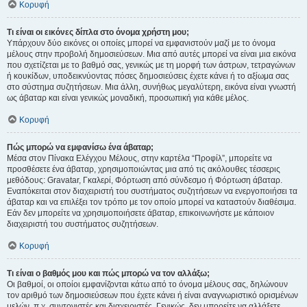
Κορυφή
Τι είναι οι εικόνες δίπλα στο όνομα χρήστη μου;
Υπάρχουν δύο εικόνες οι οποίες μπορεί να εμφανιστούν μαζί με το όνομα
μέλους στην προβολή δημοσιεύσεων. Μια από αυτές μπορεί να είναι μια εικόνα
που σχετίζεται με το βαθμό σας, γενικώς με τη μορφή των άστρων, τετραγώνων
ή κουκίδων, υποδεικνύοντας πόσες δημοσιεύσεις έχετε κάνει ή το αξίωμα σας
στο σύστημα συζητήσεων. Μια άλλη, συνήθως μεγαλύτερη, εικόνα είναι γνωστή
ως άβαταρ και είναι γενικώς μοναδική, προσωπική για κάθε μέλος.
Κορυφή
Πώς μπορώ να εμφανίσω ένα άβαταρ;
Μέσα στον Πίνακα Ελέγχου Μέλους, στην καρτέλα “Προφίλ”, μπορείτε να
προσθέσετε ένα άβαταρ, χρησιμοποιώντας μια από τις ακόλουθες τέσσερις
μεθόδους: Gravatar, Γκαλερί, Φόρτωση από σύνδεσμο ή Φόρτωση άβαταρ.
Εναπόκειται στον διαχειριστή του συστήματος συζητήσεων να ενεργοποιήσει τα
άβαταρ και να επιλέξει τον τρόπο με τον οποίο μπορεί να καταστούν διαθέσιμα.
Εάν δεν μπορείτε να χρησιμοποιήσετε άβαταρ, επικοινωνήστε με κάποιον
διαχειριστή του συστήματος συζητήσεων.
Κορυφή
Τι είναι ο βαθμός μου και πώς μπορώ να τον αλλάξω;
Οι βαθμοί, οι οποίοι εμφανίζονται κάτω από το όνομα μέλους σας, δηλώνουν
τον αριθμό των δημοσιεύσεων που έχετε κάνει ή είναι αναγνωριστικό ορισμένων
μελών, π.χ. συντονιστές και διαχειριστές. Γενικώς, δεν μπορείτε να αλλάξετε