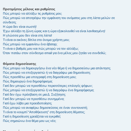
Προτιμήσεις μέλους και ρυθμίσεις
Πώς μπορώ να αλλάξω τις ρυθμίσεις μου;
Πώς μπορώ να αποτρέψω την εμφάνιση του ονόματος μου στη λίστα μελών σε
σύνδεση;
Η ώρα δεν είναι σωστή!
Έχω αλλάξει τη ζώνη ώρας και η ώρα εξακολουθεί να είναι λανθασμένη!
Η γλώσσα μου δεν είναι στη λίστα!
Τι είναι οι εικόνες δίπλα στο όνομα χρήστη μου;
Πώς μπορώ να εμφανίσω ένα άβαταρ;
Τι είναι ο βαθμός μου και πώς μπορώ να τον αλλάξω;
Όταν πατάω στον σύνδεσμο email για ένα μέλος μου ζητάει να συνδεθώ;
Θέματα δημοσίευσης
Πώς μπορώ να δημιουργήσω ένα νέο θέμα ή να δημοσιεύσω μια απάντηση;
Πώς μπορώ να επεξεργαστώ ή να διαγράψω μια δημοσίευση;
Πώς προσθέτω μια υπογραφή στη δημοσίευση μου;
Πώς δημιουργώ ένα δημοψήφισμα;
Γιατί δεν μπορώ να προσθέσω περισσότερες επιλογές ψήφων;
Πώς μπορώ να επεξεργαστώ ή να διαγράψω ένα δημοψήφισμα;
Γιατί δεν έχω πρόσβαση σε μια Δ. Συζήτηση;
Γιατί δεν μπορώ να προσθέσω συνημμένα;
Γιατί έχω λάβει μια προειδοποίηση;
Πώς μπορώ να αναφέρω δημοσιεύσεις σε έναν συντονιστή;
Τι είναι το κουμπί “Αποθήκευση” στη δημοσίευση θέματος;
Γιατί η δημοσίευση χρειάζεται να εγκριθεί;
Πώς σημειώνω ένα θέμα μου ως νέο;