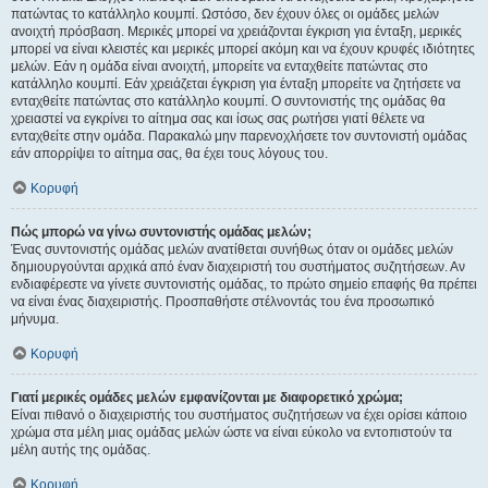
πατώντας το κατάλληλο κουμπί. Ωστόσο, δεν έχουν όλες οι ομάδες μελών
ανοιχτή πρόσβαση. Μερικές μπορεί να χρειάζονται έγκριση για ένταξη, μερικές
μπορεί να είναι κλειστές και μερικές μπορεί ακόμη και να έχουν κρυφές ιδιότητες
μελών. Εάν η ομάδα είναι ανοιχτή, μπορείτε να ενταχθείτε πατώντας στο
κατάλληλο κουμπί. Εάν χρειάζεται έγκριση για ένταξη μπορείτε να ζητήσετε να
ενταχθείτε πατώντας στο κατάλληλο κουμπί. Ο συντονιστής της ομάδας θα
χρειαστεί να εγκρίνει το αίτημα σας και ίσως σας ρωτήσει γιατί θέλετε να
ενταχθείτε στην ομάδα. Παρακαλώ μην παρενοχλήσετε τον συντονιστή ομάδας
εάν απορρίψει το αίτημα σας, θα έχει τους λόγους του.
Κορυφή
Πώς μπορώ να γίνω συντονιστής ομάδας μελών;
Ένας συντονιστής ομάδας μελών ανατίθεται συνήθως όταν οι ομάδες μελών
δημιουργούνται αρχικά από έναν διαχειριστή του συστήματος συζητήσεων. Αν
ενδιαφέρεστε να γίνετε συντονιστής ομάδας, το πρώτο σημείο επαφής θα πρέπει
να είναι ένας διαχειριστής. Προσπαθήστε στέλνοντάς του ένα προσωπικό
μήνυμα.
Κορυφή
Γιατί μερικές ομάδες μελών εμφανίζονται με διαφορετικό χρώμα;
Είναι πιθανό ο διαχειριστής του συστήματος συζητήσεων να έχει ορίσει κάποιο
χρώμα στα μέλη μιας ομάδας μελών ώστε να είναι εύκολο να εντοπιστούν τα
μέλη αυτής της ομάδας.
Κορυφή