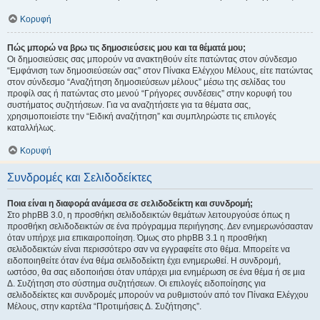
Κορυφή
Πώς μπορώ να βρω τις δημοσιεύσεις μου και τα θέματά μου;
Οι δημοσιεύσεις σας μπορούν να ανακτηθούν είτε πατώντας στον σύνδεσμο
“Εμφάνιση των δημοσιεύσεών σας” στον Πίνακα Ελέγχου Μέλους, είτε πατώντας
στον σύνδεσμο “Αναζήτηση δημοσιεύσεων μέλους” μέσω της σελίδας του
προφίλ σας ή πατώντας στο μενού “Γρήγορες συνδέσεις” στην κορυφή του
συστήματος συζητήσεων. Για να αναζητήσετε για τα θέματα σας,
χρησιμοποιείστε την “Ειδική αναζήτηση” και συμπληρώστε τις επιλογές
καταλλήλως.
Κορυφή
Συνδρομές και Σελιδοδείκτες
Ποια είναι η διαφορά ανάμεσα σε σελιδοδείκτη και συνδρομή;
Στο phpBB 3.0, η προσθήκη σελιδοδεικτών θεμάτων λειτουργούσε όπως η
προσθήκη σελιδοδεικτών σε ένα πρόγραμμα περιήγησης. Δεν ενημερωνόσασταν
όταν υπήρχε μια επικαιροποίηση. Όμως στο phpBB 3.1 η προσθήκη
σελιδοδεικτών είναι περισσότερο σαν να εγγραφείτε στο θέμα. Μπορείτε να
ειδοποιηθείτε όταν ένα θέμα σελιδοδείκτη έχει ενημερωθεί. Η συνδρομή,
ωστόσο, θα σας ειδοποιήσει όταν υπάρχει μια ενημέρωση σε ένα θέμα ή σε μια
Δ. Συζήτηση στο σύστημα συζητήσεων. Οι επιλογές ειδοποίησης για
σελιδοδείκτες και συνδρομές μπορούν να ρυθμιστούν από τον Πίνακα Ελέγχου
Μέλους, στην καρτέλα “Προτιμήσεις Δ. Συζήτησης”.