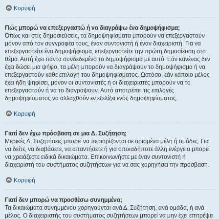
Κορυφή
Πώς μπορώ να επεξεργαστώ ή να διαγράψω ένα δημοψήφισμα;
Όπως και στις δημοσιεύσεις, τα δημοψηφίσματα μπορούν να επεξεργαστούν
μόνον από τον συγγραφέα τους, έναν συντονιστή ή έναν διαχειριστή. Για να
επεξεργαστείτε ένα δημοψήφισμα, επεξεργαστείτε την πρώτη δημοσίευση στο
θέμα. Αυτή έχει πάντα συνδεδεμένο το δημοψήφισμα με αυτό. Εάν κανένας δεν
έχει δώσει μια ψήφο, τα μέλη μπορούν να διαγράψουν το δημοψήφισμα ή να
επεξεργαστούν κάθε επιλογή του δημοψηφίσματος. Ωστόσο, εάν κάποιο μέλος
έχει ήδη ψηφίσει, μόνον οι συντονιστές ή οι διαχειριστές μπορούν να το
επεξεργαστούν ή να το διαγράψουν. Αυτό αποτρέπει τις επιλογές
δημοψηφίσματος να αλλαχθούν εν εξελίξει ενός δημοψηφίσματος.
Κορυφή
Γιατί δεν έχω πρόσβαση σε μια Δ. Συζήτηση;
Μερικές Δ. Συζητήσεις μπορεί να περιορίζονται σε ορισμένα μέλη ή ομάδες. Για
να δείτε, να διαβάσετε, να απαντήσετε ή για οποιαδήποτε άλλη ενέργεια μπορεί
να χρειάζεστε ειδικά δικαιώματα. Επικοινωνήστε με έναν συντονιστή ή
διαχειριστή του συστήματος συζητήσεων για να σας χορηγήσει την πρόσβαση.
Κορυφή
Γιατί δεν μπορώ να προσθέσω συνημμένα;
Τα δικαιώματα συνημμένου χορηγούνται ανά Δ. Συζήτηση, ανά ομάδα, ή ανά
μέλος. Ο διαχειριστής του συστήματος συζητήσεων μπορεί να μην έχει επιτρέψει