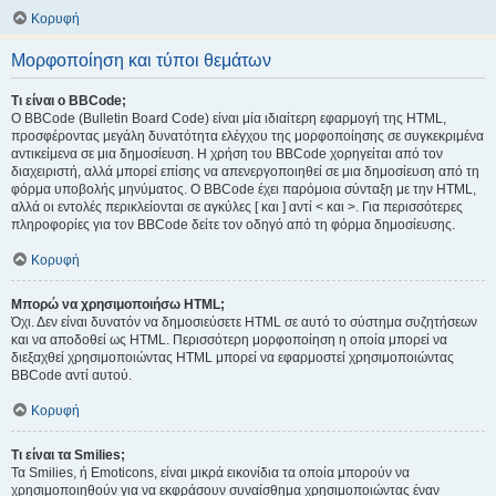
Κορυφή
Μορφοποίηση και τύποι θεμάτων
Τι είναι ο BBCode;
Ο BBCode (Bulletin Board Code) είναι μία ιδιαίτερη εφαρμογή της HTML,
προσφέροντας μεγάλη δυνατότητα ελέγχου της μορφοποίησης σε συγκεκριμένα
αντικείμενα σε μια δημοσίευση. Η χρήση του BBCode χορηγείται από τον
διαχειριστή, αλλά μπορεί επίσης να απενεργοποιηθεί σε μια δημοσίευση από τη
φόρμα υποβολής μηνύματος. Ο BBCode έχει παρόμοια σύνταξη με την HTML,
αλλά οι εντολές περικλείονται σε αγκύλες [ και ] αντί < και >. Για περισσότερες
πληροφορίες για τον BBCode δείτε τον οδηγό από τη φόρμα δημοσίευσης.
Κορυφή
Μπορώ να χρησιμοποιήσω HTML;
Όχι. Δεν είναι δυνατόν να δημοσιεύσετε HTML σε αυτό το σύστημα συζητήσεων
και να αποδοθεί ως HTML. Περισσότερη μορφοποίηση η οποία μπορεί να
διεξαχθεί χρησιμοποιώντας HTML μπορεί να εφαρμοστεί χρησιμοποιώντας
BBCode αντί αυτού.
Κορυφή
Τι είναι τα Smilies;
Τα Smilies, ή Emoticons, είναι μικρά εικονίδια τα οποία μπορούν να
χρησιμοποιηθούν για να εκφράσουν συναίσθημα χρησιμοποιώντας έναν