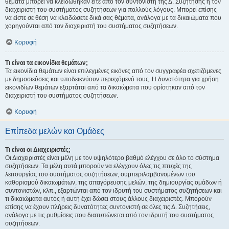
θέματα μπορεί να κλειδώθηκαν είτε από τον συντονιστή της Δ. Συζήτησης ή τον
διαχειριστή του συστήματος συζητήσεων για πολλούς λόγους. Μπορεί επίσης
να είστε σε θέση να κλειδώσετε δικά σας θέματα, ανάλογα με τα δικαιώματα που
χορηγούνται από τον διαχειριστή του συστήματος συζητήσεων.
Κορυφή
Τι είναι τα εικονίδια θεμάτων;
Τα εικονίδια θεμάτων είναι επιλεγμένες εικόνες από τον συγγραφέα σχετιζόμενες
με δημοσιεύσεις και υποδεικνύουν περιεχόμενό τους. Η δυνατότητα για χρήση
εικονιδίων θεμάτων εξαρτάται από τα δικαιώματα που ορίστηκαν από τον
διαχειριστή του συστήματος συζητήσεων.
Κορυφή
Επίπεδα μελών και Ομάδες
Τι είναι οι Διαχειριστές;
Οι Διαχειριστές είναι μέλη με τον υψηλότερο βαθμό ελέγχου σε όλο το σύστημα
συζητήσεων. Τα μέλη αυτά μπορούν να ελέγχουν όλες τις πτυχές της
λειτουργίας του συστήματος συζητήσεων, συμπεριλαμβανομένων του
καθορισμού δικαιωμάτων, της απαγόρευσης μελών, της δημιουργίας ομάδων ή
συντονιστών, κλπ., εξαρτώνται από τον ιδρυτή του συστήματος συζητήσεων και
τι δικαιώματα αυτός ή αυτή έχει δώσει στους άλλους διαχειριστές. Μπορούν
επίσης να έχουν πλήρεις δυνατότητες συντονιστή σε όλες τις Δ. Συζητήσεις,
ανάλογα με τις ρυθμίσεις που διατυπώνεται από τον ιδρυτή του συστήματος
συζητήσεων.