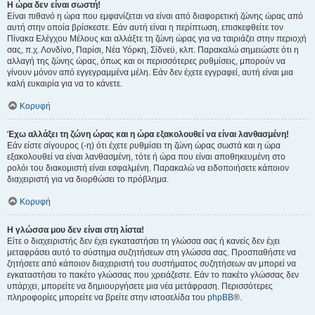
Η ώρα δεν είναι σωστή!
Είναι πιθανό η ώρα που εμφανίζεται να είναι από διαφορετική ζώνης ώρας από
αυτή στην οποία βρίσκεστε. Εάν αυτή είναι η περίπτωση, επισκεφθείτε τον
Πίνακα Ελέγχου Μέλους και αλλάξτε τη ζώνη ώρας για να ταιριάζει στην περιοχή
σας, π.χ. Λονδίνο, Παρίσι, Νέα Υόρκη, Σίδνεϋ, κλπ. Παρακαλώ σημειώστε ότι η
αλλαγή της ζώνης ώρας, όπως και οι περισσότερες ρυθμίσεις, μπορούν να
γίνουν μόνον από εγγεγραμμένα μέλη. Εάν δεν έχετε εγγραφεί, αυτή είναι μια
καλή ευκαιρία για να το κάνετε.
Κορυφή
Έχω αλλάξει τη ζώνη ώρας και η ώρα εξακολουθεί να είναι λανθασμένη!
Εάν είστε σίγουρος (-η) ότι έχετε ρυθμίσει τη ζώνη ώρας σωστά και η ώρα
εξακολουθεί να είναι λανθασμένη, τότε ή ώρα που είναι αποθηκευμένη στο
ρολόι του διακομιστή είναι εσφαλμένη. Παρακαλώ να ειδοποιήσετε κάποιον
διαχειριστή για να διορθώσει το πρόβλημα.
Κορυφή
Η γλώσσα μου δεν είναι στη λίστα!
Είτε ο διαχειριστής δεν έχει εγκαταστήσει τη γλώσσα σας ή κανείς δεν έχει
μεταφράσει αυτό το σύστημα συζητήσεων στη γλώσσα σας. Προσπαθήστε να
ζητήσετε από κάποιον διαχειριστή του συστήματος συζητήσεων αν μπορεί να
εγκαταστήσει το πακέτο γλώσσας που χρειάζεστε. Εάν το πακέτο γλώσσας δεν
υπάρχει, μπορείτε να δημιουργήσετε μια νέα μετάφραση. Περισσότερες
πληροφορίες μπορείτε να βρείτε στην ιστοσελίδα του
phpBB
®.