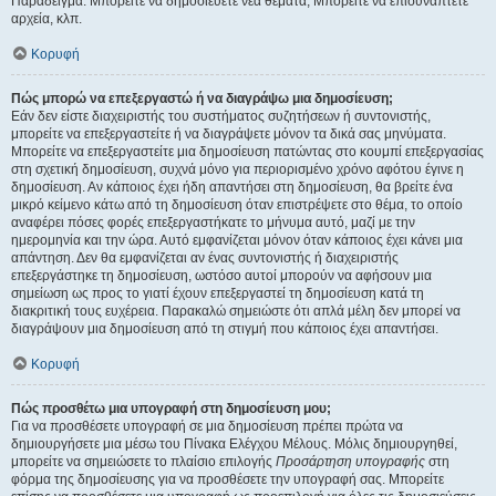
Παράδειγμα: Μπορείτε να δημοσιεύετε νέα θέματα, Μπορείτε να επισυνάπτετε
αρχεία, κλπ.
Κορυφή
Πώς μπορώ να επεξεργαστώ ή να διαγράψω μια δημοσίευση;
Εάν δεν είστε διαχειριστής του συστήματος συζητήσεων ή συντονιστής,
μπορείτε να επεξεργαστείτε ή να διαγράψετε μόνον τα δικά σας μηνύματα.
Μπορείτε να επεξεργαστείτε μια δημοσίευση πατώντας στο κουμπί επεξεργασίας
στη σχετική δημοσίευση, συχνά μόνο για περιορισμένο χρόνο αφότου έγινε η
δημοσίευση. Αν κάποιος έχει ήδη απαντήσει στη δημοσίευση, θα βρείτε ένα
μικρό κείμενο κάτω από τη δημοσίευση όταν επιστρέψετε στο θέμα, το οποίο
αναφέρει πόσες φορές επεξεργαστήκατε το μήνυμα αυτό, μαζί με την
ημερομηνία και την ώρα. Αυτό εμφανίζεται μόνον όταν κάποιος έχει κάνει μια
απάντηση. Δεν θα εμφανίζεται αν ένας συντονιστής ή διαχειριστής
επεξεργάστηκε τη δημοσίευση, ωστόσο αυτοί μπορούν να αφήσουν μια
σημείωση ως προς το γιατί έχουν επεξεργαστεί τη δημοσίευση κατά τη
διακριτική τους ευχέρεια. Παρακαλώ σημειώστε ότι απλά μέλη δεν μπορεί να
διαγράψουν μια δημοσίευση από τη στιγμή που κάποιος έχει απαντήσει.
Κορυφή
Πώς προσθέτω μια υπογραφή στη δημοσίευση μου;
Για να προσθέσετε υπογραφή σε μια δημοσίευση πρέπει πρώτα να
δημιουργήσετε μια μέσω του Πίνακα Ελέγχου Μέλους. Μόλις δημιουργηθεί,
μπορείτε να σημειώσετε το πλαίσιο επιλογής
Προσάρτηση υπογραφής
στη
φόρμα της δημοσίευσης για να προσθέσετε την υπογραφή σας. Μπορείτε