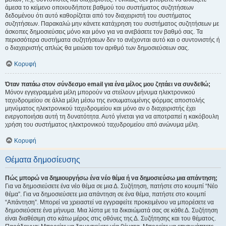
άμεσα το κείμενο οποιουδήποτε βαθμού του συστήματος συζητήσεων
δεδομένου ότι αυτό καθορίζεται από τον διαχειριστή του συστήματος
συζητήσεων. Παρακαλώ μην κάνετε κατάχρηση του συστήματος συζητήσεων με
άσκοπες δημοσιεύσεις μόνο και μόνο για να ανεβάσετε τον βαθμό σας. Τα
περισσότερα συστήματα συζητήσεων δεν το ανέχονται αυτό και ο συντονιστής ή
ο διαχειριστής απλώς θα μειώσει τον αριθμό των δημοσιεύσεων σας.
Κορυφή
Όταν πατάω στον σύνδεσμο email για ένα μέλος μου ζητάει να συνδεθώ;
Μόνον εγγεγραμμένα μέλη μπορούν να στείλουν μήνυμα ηλεκτρονικού
ταχυδρομείου σε άλλα μέλη μέσω της ενσωματωμένης φόρμας αποστολής
μηνύματος ηλεκτρονικού ταχυδρομείου και μόνο αν ο διαχειριστής έχει
ενεργοποιήσει αυτή τη δυνατότητα. Αυτό γίνεται για να αποτραπεί η κακόβουλη
χρήση του συστήματος ηλεκτρονικού ταχυδρομείου από ανώνυμα μέλη.
Κορυφή
Θέματα δημοσίευσης
Πώς μπορώ να δημιουργήσω ένα νέο θέμα ή να δημοσιεύσω μια απάντηση;
Για να δημοσιεύσετε ένα νέο θέμα σε μια Δ. Συζήτηση, πατήστε στο κουμπί “Νέο
θέμα”. Για να δημοσιεύσετε μια απάντηση σε ένα θέμα, πατήστε στο κουμπί
“Απάντηση”. Μπορεί να χρειαστεί να εγγραφείτε προκειμένου να μπορέσετε να
δημοσιεύσετε ένα μήνυμα. Μια λίστα με τα δικαιώματά σας σε κάθε Δ. Συζήτηση
είναι διαθέσιμη στο κάτω μέρος στις οθόνες της Δ. Συζήτησης και του θέματος.