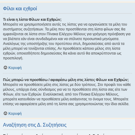
Φίλοι και εχθροί
Τι είναι η λίστα Φίλων και Εχθρών;
Μπορείτε να χρησιμοποιήσετε αυτές τις λίστες για να οργανώσετε τα μέλη του
συστήματος συζητήσεων. Τα μέλη που προστίθενται στη λίστα φίλων σας θα
εμφανίζονται σε λίστα στον Πίνακα Ελέγχου Μέλους για γρήγορη πρόσβαση για
να βλέπετε εάν είναι συνδεδεμένοι και να στέλνετε προσωπικά μηνύματα.
Αναλόγως της υποστήριξης του προτύπου στυλ, δημοσιεύσεις από αυτά τα
μέλη μπορεί να τονίζονται επίσης. Αν προσθέσετε κάποιο μέλος στη λίστα
εχθρών, οποιεσδήποτε δημοσιεύσεις θα κάνει αυτό θα αποκρύπτονται ως
προεπιλογή.
Κορυφή
Πώς μπορώ να προσθέσω / αφαιρέσω μέλη στις λίστες Φίλων και Εχθρών;
Μπορείτε να προσθέσετε μέλη στις λίστες με δύο τρόπους. Στο προφίλ του κάθε
μέλους, υπάρχει ένας σύνδεσμος για να το προσθέσετε στη λίστα σας είτε των
Φίλων, είτε των Εχθρών. Εναλλακτικά, από τον Πίνακα Ελέγχου Μέλους,
μπορείτε κατευθείαν να προσθέσετε μέλη εισάγοντας το όνομα τους. Μπορείτε
επίσης να αφαιρέσετε μέλη από τη λίστα σας χρησιμοποιώντας την ίδια σελίδα.
Κορυφή
Αναζήτηση στις Δ. Συζητήσεις