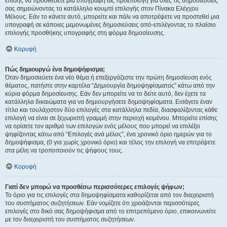
επίσης να προσθέσετε μια υπογραφή ως προεπιλογή για όλες τις δημοσιεύσεις
σας σημειώνοντας το κατάλληλο κουμπί επιλογής στον Πίνακα Ελέγχου
Μέλους. Εάν το κάνετε αυτό, μπορείτε και πάλι να αποτρέψετε να προστεθεί μια
υπογραφή σε κάποιες μεμονωμένες δημοσιεύσεις από-επιλέγοντας το πλαίσιο
επιλογής προσθήκης υπογραφής στη φόρμα δημοσίευσης.
Κορυφή
Πώς δημιουργώ ένα δημοψήφισμα;
Όταν δημοσιεύετε ένα νέο θέμα ή επεξεργάζεστε την πρώτη δημοσίευση ενός
θέματος, πατήστε στην καρτέλα “Δημιουργία δημοψηφίσματος” κάτω από την
κύρια φόρμα δημοσίευσης. Εάν δεν μπορείτε να το δείτε αυτό, δεν έχετε τα
κατάλληλα δικαιώματα για να δημιουργήσετε δημοψηφίσματα. Εισάγετε έναν
τίτλο και τουλάχιστον δύο επιλογές στα κατάλληλα πεδία, διασφαλίζοντας κάθε
επιλογή να είναι σε ξεχωριστή γραμμή στην περιοχή κειμένου. Μπορείτε επίσης
να ορίσετε τον αριθμό των επιλογών ενός μέλους που μπορεί να επιλέξει
ψηφίζοντας κάτω από “Επιλογές ανά μέλος”, ένα χρονικό όριο ημερών για το
δημοψήφισμα, (0 για χωρίς χρονικό όριο) και τέλος την επιλογή να επιτρέψετε
στα μέλη να τροποποιούν τις ψήφους τους.
Κορυφή
Γιατί δεν μπορώ να προσθέσω περισσότερες επιλογές ψήφων;
Το όριο για τις επιλογές στα δημοψηφίσματα καθορίζεται από τον διαχειριστή
του συστήματος συζητήσεων. Εάν νομίζετε ότι χρειάζονται περισσότερες
επιλογές στο δικό σας δημοψήφισμα από το επιτρεπόμενο όριο, επικοινωνείτε
με τον διαχειριστή του συστήματος συζητήσεων.