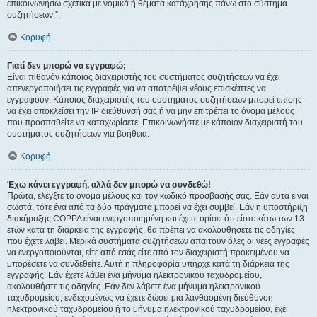
επικοινωνήσω σχετικά με νομικά ή θέματα κατάχρησης πάνω στο σύστημα
συζητήσεων;”.
Κορυφή
Γιατί δεν μπορώ να εγγραφώ;
Είναι πιθανόν κάποιος διαχειριστής του συστήματος συζητήσεων να έχει
απενεργοποιήσει τις εγγραφές για να αποτρέψει νέους επισκέπτες να
εγγραφούν. Κάποιος διαχειριστής του συστήματος συζητήσεων μπορεί επίσης
να έχει αποκλείσει την IP διεύθυνσή σας ή να μην επιτρέπει το όνομα μέλους
που προσπαθείτε να καταχωρίσετε. Επικοινωνήστε με κάποιον διαχειριστή του
συστήματος συζητήσεων για βοήθεια.
Κορυφή
Έχω κάνει εγγραφή, αλλά δεν μπορώ να συνδεθώ!
Πρώτα, ελέγξτε το όνομα μέλους και τον κωδικό πρόσβασής σας. Εάν αυτά είναι
σωστά, τότε ένα από τα δύο πράγματα μπορεί να έχει συμβεί. Εάν η υποστήριξη
διακήρυξης COPPA είναι ενεργοποιημένη και έχετε ορίσει ότι είστε κάτω των 13
ετών κατά τη διάρκεια της εγγραφής, θα πρέπει να ακολουθήσετε τις οδηγίες
που έχετε λάβει. Μερικά συστήματα συζητήσεων απαιτούν όλες οι νέες εγγραφές
να ενεργοποιούνται, είτε από εσάς είτε από τον διαχειριστή προκειμένου να
μπορέσετε να συνδεθείτε. Αυτή η πληροφορία υπήρχε κατά τη διάρκεια της
εγγραφής. Εάν έχετε λάβει ένα μήνυμα ηλεκτρονικού ταχυδρομείου,
ακολουθήστε τις οδηγίες. Εάν δεν λάβετε ένα μήνυμα ηλεκτρονικού
ταχυδρομείου, ενδεχομένως να έχετε δώσει μια λανθασμένη διεύθυνση
ηλεκτρονικού ταχυδρομείου ή το μήνυμα ηλεκτρονικού ταχυδρομείου, έχει