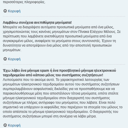
περισσότερες πληροφορίες.
Κορυφή
Λαμβάνω συνέχεια ανεπιθύμητα μηνύματα!
Μπορείτε να διαγράψετε αυτόματα προσωπικά μηνύματα από ένα μέλος,
χρησιμοποιώντας τους κανόνες μηνυμάτων στον Πίνακα Ελέγχου Μέλους. Σε
περίπτωση που λαμβάνετε ανεπιθύμητα προσωπικά μηνύματα από ένα
συγκεκριμένο μέλος, αναφέρετε τα μηνύματα στους συντονιστές. Έχουν τη
δυνατότητα να αποτρέψουν ένα μέλος από την αποστολή προσωπικών
μηνυμάτων.
Κορυφή
Έχω λάβει ένα μήνυμα spam ή ένα προσβλητικό μήνυμα ηλεκτρονικού
ταχυδρομείου από κάποιο μέλος του συστήματος συζητήσεων!
Λυπούμαστε που το ακούμε αυτό. Το χαρακτηριστικό λειτουργίας των
μηνυμάτων ηλεκτρονικού ταχυδρομείου αυτού του συστήματος συζητήσεων
συμπεριλαμβάνουν ασφαλιστικές δικλείδες για να προσπαθήσουμε και να
παρακολουθήσουμε μέλη που αποστέλλουν τέτοια μηνύματα, οπότε στείλτε
μήνυμα ηλεκτρονικού ταχυδρομείου στον διαχειριστή του συστήματος
συζητήσεων με πλήρες αντίγραφο του μηνύματος που λάβατε. Είναι πολύ
σημαντικό να υπάρχουν οι κεφαλίδες που περιέχουν τα στοιχεία του μέλους το
οποίο απέστειλε το μήνυμα ηλεκτρονικού ταχυδρομείου. Ο διαχειριστής του
συστήματος συζητήσεων μπορεί στη συνέχεια να λάβει μέτρα.
Κορυφή