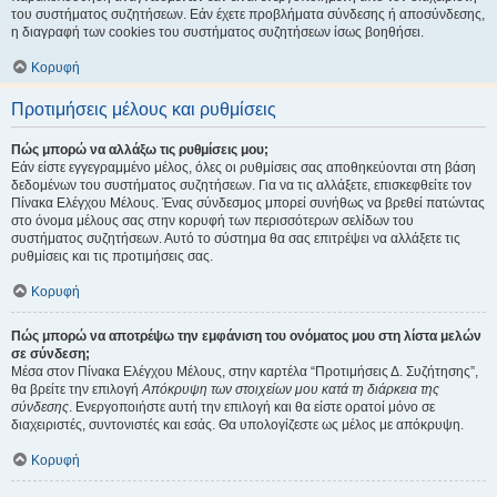
του συστήματος συζητήσεων. Εάν έχετε προβλήματα σύνδεσης ή αποσύνδεσης,
η διαγραφή των cookies του συστήματος συζητήσεων ίσως βοηθήσει.
Κορυφή
Προτιμήσεις μέλους και ρυθμίσεις
Πώς μπορώ να αλλάξω τις ρυθμίσεις μου;
Εάν είστε εγγεγραμμένο μέλος, όλες οι ρυθμίσεις σας αποθηκεύονται στη βάση
δεδομένων του συστήματος συζητήσεων. Για να τις αλλάξετε, επισκεφθείτε τον
Πίνακα Ελέγχου Μέλους. Ένας σύνδεσμος μπορεί συνήθως να βρεθεί πατώντας
στο όνομα μέλους σας στην κορυφή των περισσότερων σελίδων του
συστήματος συζητήσεων. Αυτό το σύστημα θα σας επιτρέψει να αλλάξετε τις
ρυθμίσεις και τις προτιμήσεις σας.
Κορυφή
Πώς μπορώ να αποτρέψω την εμφάνιση του ονόματος μου στη λίστα μελών
σε σύνδεση;
Μέσα στον Πίνακα Ελέγχου Μέλους, στην καρτέλα “Προτιμήσεις Δ. Συζήτησης”,
θα βρείτε την επιλογή
Απόκρυψη των στοιχείων μου κατά τη διάρκεια της
σύνδεσης
. Ενεργοποιήστε αυτή την επιλογή και θα είστε ορατοί μόνο σε
διαχειριστές, συντονιστές και εσάς. Θα υπολογίζεστε ως μέλος με απόκρυψη.
Κορυφή