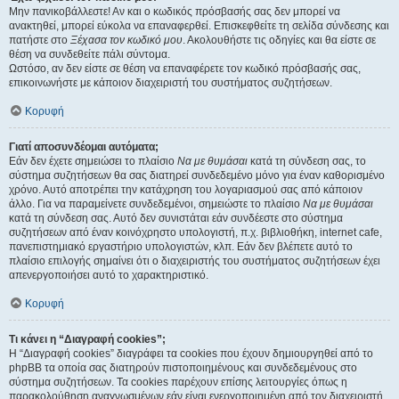
Μην πανικοβάλλεστε! Αν και ο κωδικός πρόσβασής σας δεν μπορεί να
ανακτηθεί, μπορεί εύκολα να επαναφερθεί. Επισκεφθείτε τη σελίδα σύνδεσης και
πατήστε στο
Ξέχασα τον κωδικό μου
. Ακολουθήστε τις οδηγίες και θα είστε σε
θέση να συνδεθείτε πάλι σύντομα.
Ωστόσο, αν δεν είστε σε θέση να επαναφέρετε τον κωδικό πρόσβασής σας,
επικοινωνήστε με κάποιον διαχειριστή του συστήματος συζητήσεων.
Κορυφή
Γιατί αποσυνδέομαι αυτόματα;
Εάν δεν έχετε σημειώσει το πλαίσιο
Να με θυμάσαι
κατά τη σύνδεση σας, το
σύστημα συζητήσεων θα σας διατηρεί συνδεδεμένο μόνο για έναν καθορισμένο
χρόνο. Αυτό αποτρέπει την κατάχρηση του λογαριασμού σας από κάποιον
άλλο. Για να παραμείνετε συνδεδεμένοι, σημειώστε το πλαίσιο
Να με θυμάσαι
κατά τη σύνδεση σας. Αυτό δεν συνιστάται εάν συνδέεστε στο σύστημα
συζητήσεων από έναν κοινόχρηστο υπολογιστή, π.χ. βιβλιοθήκη, internet cafe,
πανεπιστημιακό εργαστήριο υπολογιστών, κλπ. Εάν δεν βλέπετε αυτό το
πλαίσιο επιλογής σημαίνει ότι ο διαχειριστής του συστήματος συζητήσεων έχει
απενεργοποιήσει αυτό το χαρακτηριστικό.
Κορυφή
Τι κάνει η “Διαγραφή cookies”;
Η “Διαγραφή cookies” διαγράφει τα cookies που έχουν δημιουργηθεί από το
phpBB τα οποία σας διατηρούν πιστοποιημένους και συνδεδεμένους στο
σύστημα συζητήσεων. Τα cookies παρέχουν επίσης λειτουργίες όπως η
παρακολούθηση αναγνωσμένων εάν είναι ενεργοποιημένη από τον διαχειριστή