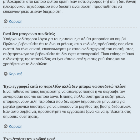
μπλοκαριστεί από κάποιο φίλτρο spam. Εάν είστε σίγουρος (-η) ότι η διεύθυνση
ηλεκτρονικού ταχυδρομείου που δώσατε είναι σωστή, προσπαθήστε να
επικοινωνήσετε με έναν διαχειριστή.
Κορυφή
Γιατί δεν μπορώ να συνδεθώ;
Υπάρχουν διάφοροι λόγοι για τους οποίους αυτό θα μπορούσε να συμβεί.
Πρώτον, βεβαιωθείτε ότι το όνομα μέλους και ο κωδικός πρόσβασής σας είναι
σωστά. Αν είναι σωστά, επικοινωνήστε με κάποιον διαχειριστή του συστήματος
συζητήσεων για να βεβαιωθείτε ότι δεν έχετε απαγορευθεί. Είναι επίσης πιθανό
ο ιδιοκτήτης της ιστοσελίδας να έχει κάποιο σφάλμα στις ρυθμίσεις και να
χρειάζεται να το διορθώσει.
Κορυφή
Έχω εγγραφεί κατά το παρελθόν αλλά δεν μπορώ να συνδεθώ πλέον!
Είναι πιθανό κάποιος διαχειριστής να απενεργοποίησε ή να διέγραψε τον
λογαριασμό σας για κάποιο λόγο. Επίσης, πολλά συστήματα συζητήσεων
απομακρύνουν μέλη περιοδικά που δεν έχουν δημοσιεύσει μηνύματα για
μεγάλο χρονικό διάστημα για να μειώσουν το μέγεθος της βάσης δεδομένων.
Εάν αυτό συμβαίνει, προσπαθήστε να εγγραφείτε ξανά και να εμπλακείτε στις
δημόσιες συζητήσεις.
Κορυφή
Έχω ξεχάσει τον κωδικό μου!