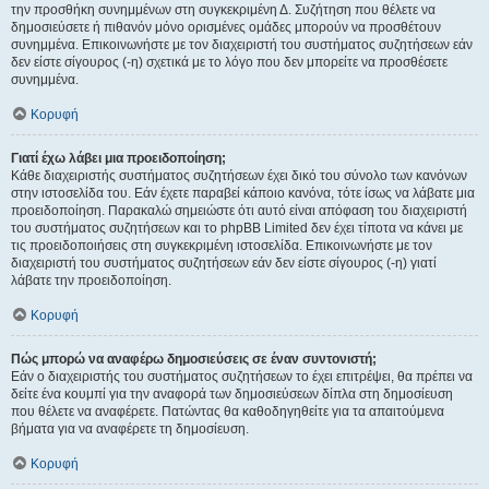
την προσθήκη συνημμένων στη συγκεκριμένη Δ. Συζήτηση που θέλετε να
δημοσιεύσετε ή πιθανόν μόνο ορισμένες ομάδες μπορούν να προσθέτουν
συνημμένα. Επικοινωνήστε με τον διαχειριστή του συστήματος συζητήσεων εάν
δεν είστε σίγουρος (-η) σχετικά με το λόγο που δεν μπορείτε να προσθέσετε
συνημμένα.
Κορυφή
Γιατί έχω λάβει μια προειδοποίηση;
Κάθε διαχειριστής συστήματος συζητήσεων έχει δικό του σύνολο των κανόνων
στην ιστοσελίδα του. Εάν έχετε παραβεί κάποιο κανόνα, τότε ίσως να λάβατε μια
προειδοποίηση. Παρακαλώ σημειώστε ότι αυτό είναι απόφαση του διαχειριστή
του συστήματος συζητήσεων και το phpBB Limited δεν έχει τίποτα να κάνει με
τις προειδοποιήσεις στη συγκεκριμένη ιστοσελίδα. Επικοινωνήστε με τον
διαχειριστή του συστήματος συζητήσεων εάν δεν είστε σίγουρος (-η) γιατί
λάβατε την προειδοποίηση.
Κορυφή
Πώς μπορώ να αναφέρω δημοσιεύσεις σε έναν συντονιστή;
Εάν ο διαχειριστής του συστήματος συζητήσεων το έχει επιτρέψει, θα πρέπει να
δείτε ένα κουμπί για την αναφορά των δημοσιεύσεων δίπλα στη δημοσίευση
που θέλετε να αναφέρετε. Πατώντας θα καθοδηγηθείτε για τα απαιτούμενα
βήματα για να αναφέρετε τη δημοσίευση.
Κορυφή