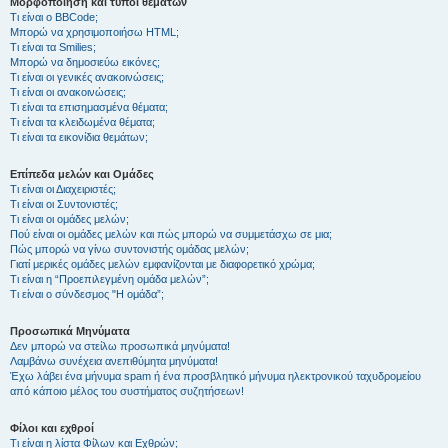
Μορφοποίηση και τύποι θεμάτων
Τι είναι ο BBCode;
Μπορώ να χρησιμοποιήσω HTML;
Τι είναι τα Smilies;
Μπορώ να δημοσιεύω εικόνες;
Τι είναι οι γενικές ανακοινώσεις;
Τι είναι οι ανακοινώσεις;
Τι είναι τα επισημασμένα θέματα;
Τι είναι τα κλειδωμένα θέματα;
Τι είναι τα εικονίδια θεμάτων;
Επίπεδα μελών και Ομάδες
Τι είναι οι Διαχειριστές;
Τι είναι οι Συντονιστές;
Τι είναι οι ομάδες μελών;
Πού είναι οι ομάδες μελών και πώς μπορώ να συμμετάσχω σε μια;
Πώς μπορώ να γίνω συντονιστής ομάδας μελών;
Γιατί μερικές ομάδες μελών εμφανίζονται με διαφορετικό χρώμα;
Τι είναι η “Προεπιλεγμένη ομάδα μελών”;
Τι είναι ο σύνδεσμος "Η ομάδα”;
Προσωπικά Μηνύματα
Δεν μπορώ να στείλω προσωπικά μηνύματα!
Λαμβάνω συνέχεια ανεπιθύμητα μηνύματα!
Έχω λάβει ένα μήνυμα spam ή ένα προσβλητικό μήνυμα ηλεκτρονικού ταχυδρομείου
από κάποιο μέλος του συστήματος συζητήσεων!
Φίλοι και εχθροί
Τι είναι η λίστα Φίλων και Εχθρών;