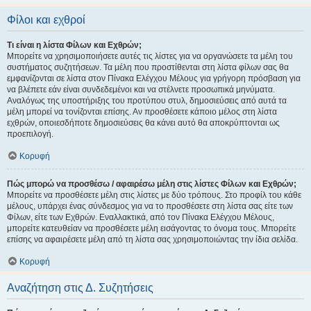
Φίλοι και εχθροί
Τι είναι η λίστα Φίλων και Εχθρών;
Μπορείτε να χρησιμοποιήσετε αυτές τις λίστες για να οργανώσετε τα μέλη του
συστήματος συζητήσεων. Τα μέλη που προστίθενται στη λίστα φίλων σας θα
εμφανίζονται σε λίστα στον Πίνακα Ελέγχου Μέλους για γρήγορη πρόσβαση για
να βλέπετε εάν είναι συνδεδεμένοι και να στέλνετε προσωπικά μηνύματα.
Αναλόγως της υποστήριξης του προτύπου στυλ, δημοσιεύσεις από αυτά τα
μέλη μπορεί να τονίζονται επίσης. Αν προσθέσετε κάποιο μέλος στη λίστα
εχθρών, οποιεσδήποτε δημοσιεύσεις θα κάνει αυτό θα αποκρύπτονται ως
προεπιλογή.
Κορυφή
Πώς μπορώ να προσθέσω / αφαιρέσω μέλη στις λίστες Φίλων και Εχθρών;
Μπορείτε να προσθέσετε μέλη στις λίστες με δύο τρόπους. Στο προφίλ του κάθε
μέλους, υπάρχει ένας σύνδεσμος για να το προσθέσετε στη λίστα σας είτε των
Φίλων, είτε των Εχθρών. Εναλλακτικά, από τον Πίνακα Ελέγχου Μέλους,
μπορείτε κατευθείαν να προσθέσετε μέλη εισάγοντας το όνομα τους. Μπορείτε
επίσης να αφαιρέσετε μέλη από τη λίστα σας χρησιμοποιώντας την ίδια σελίδα.
Κορυφή
Αναζήτηση στις Δ. Συζητήσεις