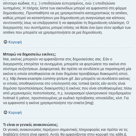
σύντομο κώδικα, π.χ. :) υποδηλώνει ευτυχισμένος, ενώ :( υποδηλώνει
λυπημένος. Η πλήρης λίστα των εικονιδίων μπορεί να εμφανιστεί στη φόρμα
δημοσίευσης. Προσπαθήστε να μη χρησιμοποιείτε καταχρηστικώς τα smilies,
καθώς μπορεί να καταστήσουν μια δημοσίευση μη αναγνώσιμη και κάποιος
συντονιστής ίσως να επεξεργαστεί ή να αφαιρέσει τη δημοσίευση ολόκληρη. Ο
διαχειριστής του συστήματος μπορεί επίσης να θέσει ένα όριο στον αριθμό των
smilies που μπορείτε να χρησιμοποιήσετε σε μια δημοσίευση.
Κορυφή
Μπορώ να δημοσιεύω εικόνες;
Ναι, εικόνες μπορούν να εμφανίζονται στις δημοσιεύσεις σας. Εάν ο
διαχειριστής επιτρέπει τα συνημμένα, μπορείτε να φορτώσετε την εικόνα στο
σύστημα συζητήσεων. Διαφορετικά, θα πρέπει να συνδέσετε με παραπομπή μία
εικόνα η οποία αποθηκεύεται σε έναν δημόσια προσβάσιμο διακομιστή ιστού,
π.χ. http://www.example.com/my-picture.gif. Δεν μπορείτε να συνδέσετε εικόνες
οι οποίες αποθηκεύονται στο υπολογιστή σας τοπικά (εκτός εάν αυτός είναι
δημόσια προσπελάσιμος διακομιστής) ή εικόνες που είναι αποθηκευμένες πίσω
από μηχανισμούς πιστοποίησης, π.χ. λογαριασμοί ηλεκτρονικού ταχυδρομείου
hotmail ή yahoo, προστατευμένες με κωδικό πρόσβασης ιστοσελίδες, κλπ. Για
να εμφανιστεί η εικόνα χρησιμοποιήστε την ετικέτα [img].
Κορυφή
Τι είναι οι γενικές ανακοινώσεις;
Οι γενικές ανακοινώσεις περιέχουν σημαντικές πληροφορίες και πρέπει να τις
διαβάζετε όποτε είναι εφικτό. Αυτές θα εμφανίζονται στην κορυφή της κάθε Δ.