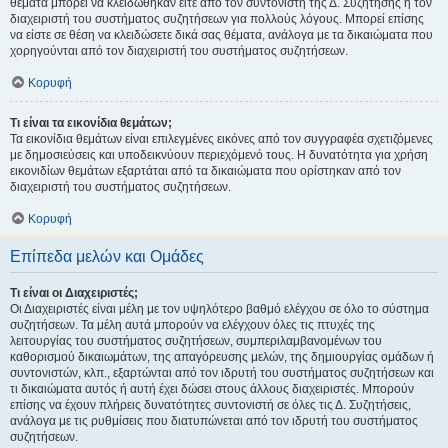
θέματα μπορεί να κλειδώθηκαν είτε από τον συντονιστή της Δ. Συζήτησης ή τον
διαχειριστή του συστήματος συζητήσεων για πολλούς λόγους. Μπορεί επίσης
να είστε σε θέση να κλειδώσετε δικά σας θέματα, ανάλογα με τα δικαιώματα που
χορηγούνται από τον διαχειριστή του συστήματος συζητήσεων.
Κορυφή
Τι είναι τα εικονίδια θεμάτων;
Τα εικονίδια θεμάτων είναι επιλεγμένες εικόνες από τον συγγραφέα σχετιζόμενες
με δημοσιεύσεις και υποδεικνύουν περιεχόμενό τους. Η δυνατότητα για χρήση
εικονιδίων θεμάτων εξαρτάται από τα δικαιώματα που ορίστηκαν από τον
διαχειριστή του συστήματος συζητήσεων.
Κορυφή
Επίπεδα μελών και Ομάδες
Τι είναι οι Διαχειριστές;
Οι Διαχειριστές είναι μέλη με τον υψηλότερο βαθμό ελέγχου σε όλο το σύστημα
συζητήσεων. Τα μέλη αυτά μπορούν να ελέγχουν όλες τις πτυχές της
λειτουργίας του συστήματος συζητήσεων, συμπεριλαμβανομένων του
καθορισμού δικαιωμάτων, της απαγόρευσης μελών, της δημιουργίας ομάδων ή
συντονιστών, κλπ., εξαρτώνται από τον ιδρυτή του συστήματος συζητήσεων και
τι δικαιώματα αυτός ή αυτή έχει δώσει στους άλλους διαχειριστές. Μπορούν
επίσης να έχουν πλήρεις δυνατότητες συντονιστή σε όλες τις Δ. Συζητήσεις,
ανάλογα με τις ρυθμίσεις που διατυπώνεται από τον ιδρυτή του συστήματος
συζητήσεων.