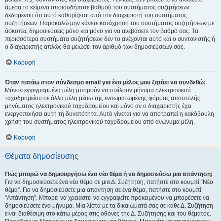
άμεσα το κείμενο οποιουδήποτε βαθμού του συστήματος συζητήσεων
δεδομένου ότι αυτό καθορίζεται από τον διαχειριστή του συστήματος
συζητήσεων. Παρακαλώ μην κάνετε κατάχρηση του συστήματος συζητήσεων με
άσκοπες δημοσιεύσεις μόνο και μόνο για να ανεβάσετε τον βαθμό σας. Τα
περισσότερα συστήματα συζητήσεων δεν το ανέχονται αυτό και ο συντονιστής ή
ο διαχειριστής απλώς θα μειώσει τον αριθμό των δημοσιεύσεων σας.
Κορυφή
Όταν πατάω στον σύνδεσμο email για ένα μέλος μου ζητάει να συνδεθώ;
Μόνον εγγεγραμμένα μέλη μπορούν να στείλουν μήνυμα ηλεκτρονικού
ταχυδρομείου σε άλλα μέλη μέσω της ενσωματωμένης φόρμας αποστολής
μηνύματος ηλεκτρονικού ταχυδρομείου και μόνο αν ο διαχειριστής έχει
ενεργοποιήσει αυτή τη δυνατότητα. Αυτό γίνεται για να αποτραπεί η κακόβουλη
χρήση του συστήματος ηλεκτρονικού ταχυδρομείου από ανώνυμα μέλη.
Κορυφή
Θέματα δημοσίευσης
Πώς μπορώ να δημιουργήσω ένα νέο θέμα ή να δημοσιεύσω μια απάντηση;
Για να δημοσιεύσετε ένα νέο θέμα σε μια Δ. Συζήτηση, πατήστε στο κουμπί “Νέο
θέμα”. Για να δημοσιεύσετε μια απάντηση σε ένα θέμα, πατήστε στο κουμπί
“Απάντηση”. Μπορεί να χρειαστεί να εγγραφείτε προκειμένου να μπορέσετε να
δημοσιεύσετε ένα μήνυμα. Μια λίστα με τα δικαιώματά σας σε κάθε Δ. Συζήτηση
είναι διαθέσιμη στο κάτω μέρος στις οθόνες της Δ. Συζήτησης και του θέματος.