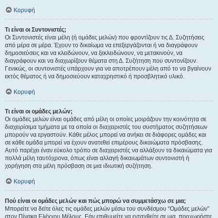
Κορυφή
Τι είναι οι Συντονιστές;
Οι Συντονιστές είναι μέλη (ή ομάδες μελών) που φροντίζουν τις Δ. Συζητήσεις
από μέρα σε μέρα. Έχουν το δικαίωμα να επεξεργάζονται ή να διαγράφουν
δημοσιεύσεις και να κλειδώνουν, να ξεκλειδώνουν, να μετακινούν, να
διαγράφουν και να διαχωρίζουν θέματα στη Δ. Συζήτηση που συντονίζουν.
Γενικώς, οι συντονιστές υπάρχουν για να αποτρέπουν μέλη από το να βγαίνουν
εκτός θέματος ή να δημοσιεύουν καταχρηστικό ή προσβλητικό υλικό.
Κορυφή
Τι είναι οι ομάδες μελών;
Οι ομάδες μελών είναι ομάδες από μέλη οι οποίες μοιράζουν την κοινότητα σε
διαχειρίσιμα τμήματα με τα οποία οι διαχειριστές του συστήματος συζητήσεων
μπορούν να εργαστούν. Κάθε μέλος μπορεί να ανήκει σε διάφορες ομάδες και
σε κάθε ομάδα μπορεί να έχουν ανατεθεί επιμέρους δικαιώματα πρόσβασης.
Αυτό παρέχει έναν εύκολο τρόπο σε διαχειριστές να αλλάξουν τα δικαιώματα για
πολλά μέλη ταυτόχρονα, όπως είναι αλλαγή δικαιωμάτων συντονιστή ή
χορήγηση στα μέλη πρόσβαση σε μια ιδιωτική συζήτηση.
Κορυφή
Πού είναι οι ομάδες μελών και πώς μπορώ να συμμετάσχω σε μια;
Μπορείτε να δείτε όλες τις ομάδες μελών μέσω του συνδέσμου “Ομάδες μελών”
στον Πίνακα Ελέγχου Μέλους. Εάν επιθυμείτε να ενταχθείτε σε μια, προχωρήστε