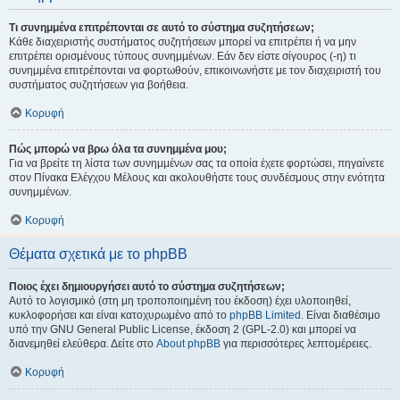
Τι συνημμένα επιτρέπονται σε αυτό το σύστημα συζητήσεων;
Κάθε διαχειριστής συστήματος συζητήσεων μπορεί να επιτρέπει ή να μην
επιτρέπει ορισμένους τύπους συνημμένων. Εάν δεν είστε σίγουρος (-η) τι
συνημμένα επιτρέπονται να φορτωθούν, επικοινωνήστε με τον διαχειριστή του
συστήματος συζητήσεων για βοήθεια.
Κορυφή
Πώς μπορώ να βρω όλα τα συνημμένα μου;
Για να βρείτε τη λίστα των συνημμένων σας τα οποία έχετε φορτώσει, πηγαίνετε
στον Πίνακα Ελέγχου Μέλους και ακολουθήστε τους συνδέσμους στην ενότητα
συνημμένων.
Κορυφή
Θέματα σχετικά με το phpBB
Ποιος έχει δημιουργήσει αυτό το σύστημα συζητήσεων;
Αυτό το λογισμικό (στη μη τροποποιημένη του έκδοση) έχει υλοποιηθεί,
κυκλοφορήσει και είναι κατοχυρωμένο από το
phpBB Limited
. Είναι διαθέσιμο
υπό την GNU General Public License, έκδοση 2 (GPL-2.0) και μπορεί να
διανεμηθεί ελεύθερα. Δείτε στο
About phpBB
για περισσότερες λεπτομέρειες.
Κορυφή