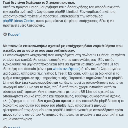
Γιατί δεν είναι διαθέσιμο το Χ χαρακτηριστικό;
Αυτό το πρόγραμμα δημιουργήθηκε και η άδεια χρήσης του αποδόθηκε από
την ομάδα ανάπτυξης λογισμικού phpBB Limited. Εάν νομίζετε ότι κάποιο
χαρακτηριστικό πρέπει να προστεθεί, επισκεφθείτε την ιστοσελίδα
phpBB Ideas Centre
, όπου μπορείτε να ψηφίσετε υπάρχουσες ιδέες ή να
προτείνετε νέες λειτουργίες.
Κορυφή
Με ποιον θα επικοινωνήσω σχετικά με κατάχρηση ή/και νομικά θέματα που
σχετίζονται με αυτό το σύστημα συζητήσεων;
Σε οποιονδήποτε διαχειριστή που αναγράφεται στη σελίδα “Η Ομάδα” θα πρέπει
να είναι ένα κατάλληλο σημείο επαφής για τις καταγγελίες σας. Εάν αυτός
εξακολουθεί να μην ανταποκρίνεται τότε θα πρέπει να επικοινωνήσετε με τον
ιδιοκτήτη του domain (κάντε μια
whois αναζήτηση
) ή, εάν αυτός λειτουργεί σε
μια δωρεάν υπηρεσία (π.χ. Yahoo !, free.fr, f2s.com, κλπ), με τη διοίκηση ή το
τμήμα καταχρήσεων της υπηρεσίας αυτής. Παρακαλώ σημειώστε ότι το phpBB
Limited
δεν έχει καμία αρμοδιότητα
και δεν μπορεί με οποιονδήποτε τρόπο να
θεωρηθεί υπεύθυνο για το πώς, πού ή από ποιον χρησιμοποιείται αυτό το
σύστημα συζητήσεων. Μην επικοινωνείτε με το phpBB Limited σχετικά με
οποιαδήποτε νομικό (παύσης και παράλειψης, ευθύνης, συκοφαντικό σχόλιο,
κλπ.) ζήτημα το οποίο
δεν σχετίζεται άμεσα
με την ιστοσελίδα phpBB.com ή το
διακριτικό λογισμικό του ιδίου του phpBB. Εάν αποστείλετε μήνυμα
ηλεκτρονικού ταχυδρομείου στο phpBB Limited σχετικά
με οποιοδήποτε τρίτο
μέρος
χρήσης αυτού του λογισμικού θα πρέπει να αναμένετε μια αρνητική ή και
καμία ανταπόκριση.