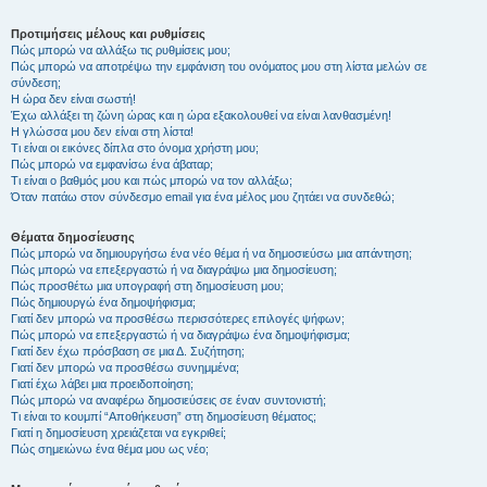
Προτιμήσεις μέλους και ρυθμίσεις
Πώς μπορώ να αλλάξω τις ρυθμίσεις μου;
Πώς μπορώ να αποτρέψω την εμφάνιση του ονόματος μου στη λίστα μελών σε
σύνδεση;
Η ώρα δεν είναι σωστή!
Έχω αλλάξει τη ζώνη ώρας και η ώρα εξακολουθεί να είναι λανθασμένη!
Η γλώσσα μου δεν είναι στη λίστα!
Τι είναι οι εικόνες δίπλα στο όνομα χρήστη μου;
Πώς μπορώ να εμφανίσω ένα άβαταρ;
Τι είναι ο βαθμός μου και πώς μπορώ να τον αλλάξω;
Όταν πατάω στον σύνδεσμο email για ένα μέλος μου ζητάει να συνδεθώ;
Θέματα δημοσίευσης
Πώς μπορώ να δημιουργήσω ένα νέο θέμα ή να δημοσιεύσω μια απάντηση;
Πώς μπορώ να επεξεργαστώ ή να διαγράψω μια δημοσίευση;
Πώς προσθέτω μια υπογραφή στη δημοσίευση μου;
Πώς δημιουργώ ένα δημοψήφισμα;
Γιατί δεν μπορώ να προσθέσω περισσότερες επιλογές ψήφων;
Πώς μπορώ να επεξεργαστώ ή να διαγράψω ένα δημοψήφισμα;
Γιατί δεν έχω πρόσβαση σε μια Δ. Συζήτηση;
Γιατί δεν μπορώ να προσθέσω συνημμένα;
Γιατί έχω λάβει μια προειδοποίηση;
Πώς μπορώ να αναφέρω δημοσιεύσεις σε έναν συντονιστή;
Τι είναι το κουμπί “Αποθήκευση” στη δημοσίευση θέματος;
Γιατί η δημοσίευση χρειάζεται να εγκριθεί;
Πώς σημειώνω ένα θέμα μου ως νέο;