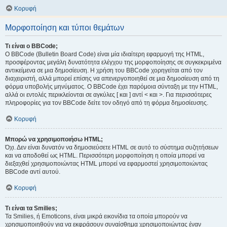
Κορυφή
Μορφοποίηση και τύποι θεμάτων
Τι είναι ο BBCode;
Ο BBCode (Bulletin Board Code) είναι μία ιδιαίτερη εφαρμογή της HTML,
προσφέροντας μεγάλη δυνατότητα ελέγχου της μορφοποίησης σε συγκεκριμένα
αντικείμενα σε μια δημοσίευση. Η χρήση του BBCode χορηγείται από τον
διαχειριστή, αλλά μπορεί επίσης να απενεργοποιηθεί σε μια δημοσίευση από τη
φόρμα υποβολής μηνύματος. Ο BBCode έχει παρόμοια σύνταξη με την HTML,
αλλά οι εντολές περικλείονται σε αγκύλες [ και ] αντί < και >. Για περισσότερες
πληροφορίες για τον BBCode δείτε τον οδηγό από τη φόρμα δημοσίευσης.
Κορυφή
Μπορώ να χρησιμοποιήσω HTML;
Όχι. Δεν είναι δυνατόν να δημοσιεύσετε HTML σε αυτό το σύστημα συζητήσεων
και να αποδοθεί ως HTML. Περισσότερη μορφοποίηση η οποία μπορεί να
διεξαχθεί χρησιμοποιώντας HTML μπορεί να εφαρμοστεί χρησιμοποιώντας
BBCode αντί αυτού.
Κορυφή
Τι είναι τα Smilies;
Τα Smilies, ή Emoticons, είναι μικρά εικονίδια τα οποία μπορούν να
χρησιμοποιηθούν για να εκφράσουν συναίσθημα χρησιμοποιώντας έναν