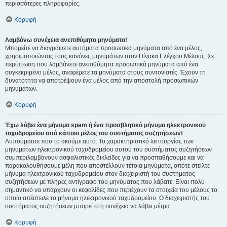
περισσότερες πληροφορίες.
Κορυφή
Λαμβάνω συνέχεια ανεπιθύμητα μηνύματα!
Μπορείτε να διαγράψετε αυτόματα προσωπικά μηνύματα από ένα μέλος,
χρησιμοποιώντας τους κανόνες μηνυμάτων στον Πίνακα Ελέγχου Μέλους. Σε
περίπτωση που λαμβάνετε ανεπιθύμητα προσωπικά μηνύματα από ένα
συγκεκριμένο μέλος, αναφέρετε τα μηνύματα στους συντονιστές. Έχουν τη
δυνατότητα να αποτρέψουν ένα μέλος από την αποστολή προσωπικών
μηνυμάτων.
Κορυφή
Έχω λάβει ένα μήνυμα spam ή ένα προσβλητικό μήνυμα ηλεκτρονικού
ταχυδρομείου από κάποιο μέλος του συστήματος συζητήσεων!
Λυπούμαστε που το ακούμε αυτό. Το χαρακτηριστικό λειτουργίας των
μηνυμάτων ηλεκτρονικού ταχυδρομείου αυτού του συστήματος συζητήσεων
συμπεριλαμβάνουν ασφαλιστικές δικλείδες για να προσπαθήσουμε και να
παρακολουθήσουμε μέλη που αποστέλλουν τέτοια μηνύματα, οπότε στείλτε
μήνυμα ηλεκτρονικού ταχυδρομείου στον διαχειριστή του συστήματος
συζητήσεων με πλήρες αντίγραφο του μηνύματος που λάβατε. Είναι πολύ
σημαντικό να υπάρχουν οι κεφαλίδες που περιέχουν τα στοιχεία του μέλους το
οποίο απέστειλε το μήνυμα ηλεκτρονικού ταχυδρομείου. Ο διαχειριστής του
συστήματος συζητήσεων μπορεί στη συνέχεια να λάβει μέτρα.
Κορυφή