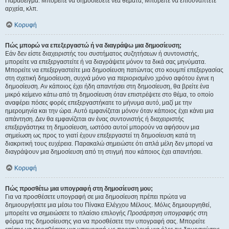
Παράδειγμα: Μπορείτε να δημοσιεύετε νέα θέματα, Μπορείτε να επισυνάπτετε
αρχεία, κλπ.
Κορυφή
Πώς μπορώ να επεξεργαστώ ή να διαγράψω μια δημοσίευση;
Εάν δεν είστε διαχειριστής του συστήματος συζητήσεων ή συντονιστής,
μπορείτε να επεξεργαστείτε ή να διαγράψετε μόνον τα δικά σας μηνύματα.
Μπορείτε να επεξεργαστείτε μια δημοσίευση πατώντας στο κουμπί επεξεργασίας
στη σχετική δημοσίευση, συχνά μόνο για περιορισμένο χρόνο αφότου έγινε η
δημοσίευση. Αν κάποιος έχει ήδη απαντήσει στη δημοσίευση, θα βρείτε ένα
μικρό κείμενο κάτω από τη δημοσίευση όταν επιστρέψετε στο θέμα, το οποίο
αναφέρει πόσες φορές επεξεργαστήκατε το μήνυμα αυτό, μαζί με την
ημερομηνία και την ώρα. Αυτό εμφανίζεται μόνον όταν κάποιος έχει κάνει μια
απάντηση. Δεν θα εμφανίζεται αν ένας συντονιστής ή διαχειριστής
επεξεργάστηκε τη δημοσίευση, ωστόσο αυτοί μπορούν να αφήσουν μια
σημείωση ως προς το γιατί έχουν επεξεργαστεί τη δημοσίευση κατά τη
διακριτική τους ευχέρεια. Παρακαλώ σημειώστε ότι απλά μέλη δεν μπορεί να
διαγράψουν μια δημοσίευση από τη στιγμή που κάποιος έχει απαντήσει.
Κορυφή
Πώς προσθέτω μια υπογραφή στη δημοσίευση μου;
Για να προσθέσετε υπογραφή σε μια δημοσίευση πρέπει πρώτα να
δημιουργήσετε μια μέσω του Πίνακα Ελέγχου Μέλους. Μόλις δημιουργηθεί,
μπορείτε να σημειώσετε το πλαίσιο επιλογής
Προσάρτηση υπογραφής
στη
φόρμα της δημοσίευσης για να προσθέσετε την υπογραφή σας. Μπορείτε