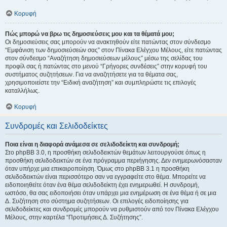
Κορυφή
Πώς μπορώ να βρω τις δημοσιεύσεις μου και τα θέματά μου;
Οι δημοσιεύσεις σας μπορούν να ανακτηθούν είτε πατώντας στον σύνδεσμο
“Εμφάνιση των δημοσιεύσεών σας” στον Πίνακα Ελέγχου Μέλους, είτε πατώντας
στον σύνδεσμο “Αναζήτηση δημοσιεύσεων μέλους” μέσω της σελίδας του
προφίλ σας ή πατώντας στο μενού “Γρήγορες συνδέσεις” στην κορυφή του
συστήματος συζητήσεων. Για να αναζητήσετε για τα θέματα σας,
χρησιμοποιείστε την “Ειδική αναζήτηση” και συμπληρώστε τις επιλογές
καταλλήλως.
Κορυφή
Συνδρομές και Σελιδοδείκτες
Ποια είναι η διαφορά ανάμεσα σε σελιδοδείκτη και συνδρομή;
Στο phpBB 3.0, η προσθήκη σελιδοδεικτών θεμάτων λειτουργούσε όπως η
προσθήκη σελιδοδεικτών σε ένα πρόγραμμα περιήγησης. Δεν ενημερωνόσασταν
όταν υπήρχε μια επικαιροποίηση. Όμως στο phpBB 3.1 η προσθήκη
σελιδοδεικτών είναι περισσότερο σαν να εγγραφείτε στο θέμα. Μπορείτε να
ειδοποιηθείτε όταν ένα θέμα σελιδοδείκτη έχει ενημερωθεί. Η συνδρομή,
ωστόσο, θα σας ειδοποιήσει όταν υπάρχει μια ενημέρωση σε ένα θέμα ή σε μια
Δ. Συζήτηση στο σύστημα συζητήσεων. Οι επιλογές ειδοποίησης για
σελιδοδείκτες και συνδρομές μπορούν να ρυθμιστούν από τον Πίνακα Ελέγχου
Μέλους, στην καρτέλα “Προτιμήσεις Δ. Συζήτησης”.