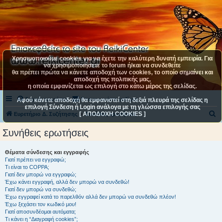
Χρησιμοποιούμε cookies για να έχετε την καλύτερη δυνατή εμπειρία. Για
να χρησιμοποιήσετε το forum ή/και να συνδεθείτε
θα πρέπει πρώτα να κάνετε αποδοχή των cookies, το οποίο σημαίνει και
αποδοχή της πολιτικής μας,
η οποία εμφανίζεται ως επιλογή στο κάτω μέρος της σελίδας.
Συχνές ερωτήσεις
Επικοινωνήστε μαζί μας
Αφού κάνετε αποδοχή θα εμφανιστεί στη δεξιά πλευρά της σελίδας η
επιλογή Σύνδεση ή Login ανάλογα με τη γλώσσα επιλογής σας
[ ΑΠΟΔΟΧΗ COOKIES ]
Α
Ευρετήριο Δ. Συζήτησης
Συνήθεις ερωτήσεις
ν
Συνήθεις ερωτήσεις
α
ζ
Θέματα σύνδεσης και εγγραφής
Γιατί πρέπει να εγγραφώ;
ή
Τι είναι το COPPA;
τ
Γιατί δεν μπορώ να εγγραφώ;
Έχω κάνει εγγραφή, αλλά δεν μπορώ να συνδεθώ!
η
Γιατί δεν μπορώ να συνδεθώ;
Έχω εγγραφεί κατά το παρελθόν αλλά δεν μπορώ να συνδεθώ πλέον!
σ
Έχω ξεχάσει τον κωδικό μου!
η
Γιατί αποσυνδέομαι αυτόματα;
Τι κάνει η “Διαγραφή cookies”;