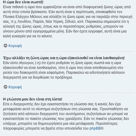
Η ώρα δεν είναι σωστή!
Είναι πιθανό η ώρα που εμφανίζεται να είναι από διαφορετική ζώνης ώρας από
αυτή στην οποία βρίσκεστε. Εάν αυτή είναι η περίπτωση, επισκεφθείτε τον
Πίνακα Ελέγχου Μέλους και αλλάξτε τη ζώνη ώρας για να ταιριάζει στην περιοχή
σας, π.χ. Λονδίνο, Παρίσι, Νέα Υόρκη, Σίδνεϋ, κλπ. Παρακαλώ σημειώστε ότι η
αλλαγή της ζώνης ώρας, όπως και οι περισσότερες ρυθμίσεις, μπορούν να
γίνουν μόνον από εγγεγραμμένα μέλη. Εάν δεν έχετε εγγραφεί, αυτή είναι μια
καλή ευκαιρία για να το κάνετε.
Κορυφή
Έχω αλλάξει τη ζώνη ώρας και η ώρα εξακολουθεί να είναι λανθασμένη!
Εάν είστε σίγουρος (-η) ότι έχετε ρυθμίσει τη ζώνη ώρας σωστά και η ώρα
εξακολουθεί να είναι λανθασμένη, τότε ή ώρα που είναι αποθηκευμένη στο
ρολόι του διακομιστή είναι εσφαλμένη. Παρακαλώ να ειδοποιήσετε κάποιον
διαχειριστή για να διορθώσει το πρόβλημα.
Κορυφή
Η γλώσσα μου δεν είναι στη λίστα!
Είτε ο διαχειριστής δεν έχει εγκαταστήσει τη γλώσσα σας ή κανείς δεν έχει
μεταφράσει αυτό το σύστημα συζητήσεων στη γλώσσα σας. Προσπαθήστε να
ζητήσετε από κάποιον διαχειριστή του συστήματος συζητήσεων αν μπορεί να
εγκαταστήσει το πακέτο γλώσσας που χρειάζεστε. Εάν το πακέτο γλώσσας δεν
υπάρχει, μπορείτε να δημιουργήσετε μια νέα μετάφραση. Περισσότερες
πληροφορίες μπορείτε να βρείτε στην ιστοσελίδα του
phpBB
®.