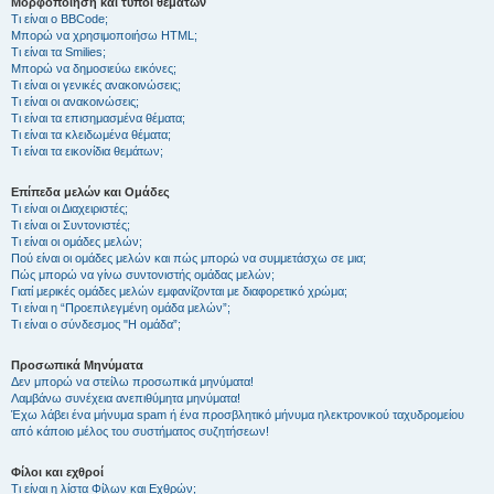
Μορφοποίηση και τύποι θεμάτων
Τι είναι ο BBCode;
Μπορώ να χρησιμοποιήσω HTML;
Τι είναι τα Smilies;
Μπορώ να δημοσιεύω εικόνες;
Τι είναι οι γενικές ανακοινώσεις;
Τι είναι οι ανακοινώσεις;
Τι είναι τα επισημασμένα θέματα;
Τι είναι τα κλειδωμένα θέματα;
Τι είναι τα εικονίδια θεμάτων;
Επίπεδα μελών και Ομάδες
Τι είναι οι Διαχειριστές;
Τι είναι οι Συντονιστές;
Τι είναι οι ομάδες μελών;
Πού είναι οι ομάδες μελών και πώς μπορώ να συμμετάσχω σε μια;
Πώς μπορώ να γίνω συντονιστής ομάδας μελών;
Γιατί μερικές ομάδες μελών εμφανίζονται με διαφορετικό χρώμα;
Τι είναι η “Προεπιλεγμένη ομάδα μελών”;
Τι είναι ο σύνδεσμος "Η ομάδα”;
Προσωπικά Μηνύματα
Δεν μπορώ να στείλω προσωπικά μηνύματα!
Λαμβάνω συνέχεια ανεπιθύμητα μηνύματα!
Έχω λάβει ένα μήνυμα spam ή ένα προσβλητικό μήνυμα ηλεκτρονικού ταχυδρομείου
από κάποιο μέλος του συστήματος συζητήσεων!
Φίλοι και εχθροί
Τι είναι η λίστα Φίλων και Εχθρών;