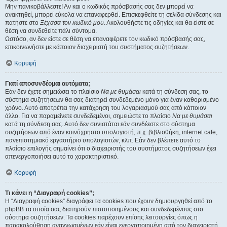
Μην πανικοβάλλεστε! Αν και ο κωδικός πρόσβασής σας δεν μπορεί να
ανακτηθεί, μπορεί εύκολα να επαναφερθεί. Επισκεφθείτε τη σελίδα σύνδεσης και
πατήστε στο
Ξέχασα τον κωδικό μου
. Ακολουθήστε τις οδηγίες και θα είστε σε
θέση να συνδεθείτε πάλι σύντομα.
Ωστόσο, αν δεν είστε σε θέση να επαναφέρετε τον κωδικό πρόσβασής σας,
επικοινωνήστε με κάποιον διαχειριστή του συστήματος συζητήσεων.
Κορυφή
Γιατί αποσυνδέομαι αυτόματα;
Εάν δεν έχετε σημειώσει το πλαίσιο
Να με θυμάσαι
κατά τη σύνδεση σας, το
σύστημα συζητήσεων θα σας διατηρεί συνδεδεμένο μόνο για έναν καθορισμένο
χρόνο. Αυτό αποτρέπει την κατάχρηση του λογαριασμού σας από κάποιον
άλλο. Για να παραμείνετε συνδεδεμένοι, σημειώστε το πλαίσιο
Να με θυμάσαι
κατά τη σύνδεση σας. Αυτό δεν συνιστάται εάν συνδέεστε στο σύστημα
συζητήσεων από έναν κοινόχρηστο υπολογιστή, π.χ. βιβλιοθήκη, internet cafe,
πανεπιστημιακό εργαστήριο υπολογιστών, κλπ. Εάν δεν βλέπετε αυτό το
πλαίσιο επιλογής σημαίνει ότι ο διαχειριστής του συστήματος συζητήσεων έχει
απενεργοποιήσει αυτό το χαρακτηριστικό.
Κορυφή
Τι κάνει η “Διαγραφή cookies”;
Η “Διαγραφή cookies” διαγράφει τα cookies που έχουν δημιουργηθεί από το
phpBB τα οποία σας διατηρούν πιστοποιημένους και συνδεδεμένους στο
σύστημα συζητήσεων. Τα cookies παρέχουν επίσης λειτουργίες όπως η
παρακολούθηση αναγνωσμένων εάν είναι ενεργοποιημένη από τον διαχειριστή