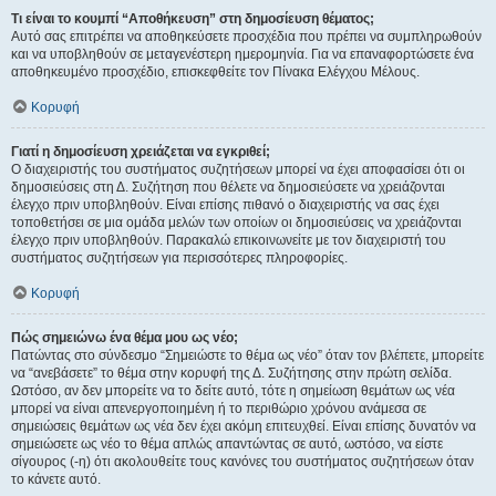
Τι είναι το κουμπί “Αποθήκευση” στη δημοσίευση θέματος;
Αυτό σας επιτρέπει να αποθηκεύσετε προσχέδια που πρέπει να συμπληρωθούν
και να υποβληθούν σε μεταγενέστερη ημερομηνία. Για να επαναφορτώσετε ένα
αποθηκευμένο προσχέδιο, επισκεφθείτε τον Πίνακα Ελέγχου Μέλους.
Κορυφή
Γιατί η δημοσίευση χρειάζεται να εγκριθεί;
Ο διαχειριστής του συστήματος συζητήσεων μπορεί να έχει αποφασίσει ότι οι
δημοσιεύσεις στη Δ. Συζήτηση που θέλετε να δημοσιεύσετε να χρειάζονται
έλεγχο πριν υποβληθούν. Είναι επίσης πιθανό ο διαχειριστής να σας έχει
τοποθετήσει σε μια ομάδα μελών των οποίων οι δημοσιεύσεις να χρειάζονται
έλεγχο πριν υποβληθούν. Παρακαλώ επικοινωνείτε με τον διαχειριστή του
συστήματος συζητήσεων για περισσότερες πληροφορίες.
Κορυφή
Πώς σημειώνω ένα θέμα μου ως νέο;
Πατώντας στο σύνδεσμο “Σημειώστε το θέμα ως νέο” όταν τον βλέπετε, μπορείτε
να “ανεβάσετε” το θέμα στην κορυφή της Δ. Συζήτησης στην πρώτη σελίδα.
Ωστόσο, αν δεν μπορείτε να το δείτε αυτό, τότε η σημείωση θεμάτων ως νέα
μπορεί να είναι απενεργοποιημένη ή το περιθώριο χρόνου ανάμεσα σε
σημειώσεις θεμάτων ως νέα δεν έχει ακόμη επιτευχθεί. Είναι επίσης δυνατόν να
σημειώσετε ως νέο το θέμα απλώς απαντώντας σε αυτό, ωστόσο, να είστε
σίγουρος (-η) ότι ακολουθείτε τους κανόνες του συστήματος συζητήσεων όταν
το κάνετε αυτό.