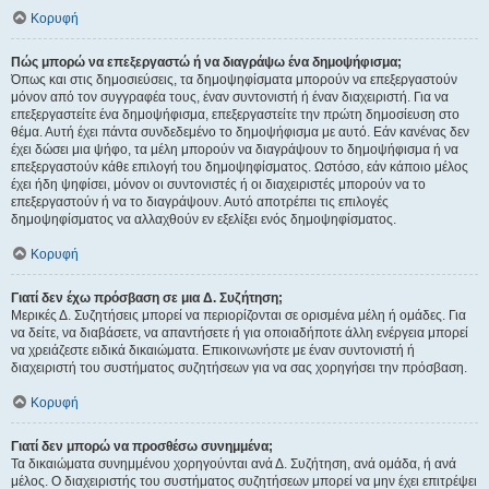
Κορυφή
Πώς μπορώ να επεξεργαστώ ή να διαγράψω ένα δημοψήφισμα;
Όπως και στις δημοσιεύσεις, τα δημοψηφίσματα μπορούν να επεξεργαστούν
μόνον από τον συγγραφέα τους, έναν συντονιστή ή έναν διαχειριστή. Για να
επεξεργαστείτε ένα δημοψήφισμα, επεξεργαστείτε την πρώτη δημοσίευση στο
θέμα. Αυτή έχει πάντα συνδεδεμένο το δημοψήφισμα με αυτό. Εάν κανένας δεν
έχει δώσει μια ψήφο, τα μέλη μπορούν να διαγράψουν το δημοψήφισμα ή να
επεξεργαστούν κάθε επιλογή του δημοψηφίσματος. Ωστόσο, εάν κάποιο μέλος
έχει ήδη ψηφίσει, μόνον οι συντονιστές ή οι διαχειριστές μπορούν να το
επεξεργαστούν ή να το διαγράψουν. Αυτό αποτρέπει τις επιλογές
δημοψηφίσματος να αλλαχθούν εν εξελίξει ενός δημοψηφίσματος.
Κορυφή
Γιατί δεν έχω πρόσβαση σε μια Δ. Συζήτηση;
Μερικές Δ. Συζητήσεις μπορεί να περιορίζονται σε ορισμένα μέλη ή ομάδες. Για
να δείτε, να διαβάσετε, να απαντήσετε ή για οποιαδήποτε άλλη ενέργεια μπορεί
να χρειάζεστε ειδικά δικαιώματα. Επικοινωνήστε με έναν συντονιστή ή
διαχειριστή του συστήματος συζητήσεων για να σας χορηγήσει την πρόσβαση.
Κορυφή
Γιατί δεν μπορώ να προσθέσω συνημμένα;
Τα δικαιώματα συνημμένου χορηγούνται ανά Δ. Συζήτηση, ανά ομάδα, ή ανά
μέλος. Ο διαχειριστής του συστήματος συζητήσεων μπορεί να μην έχει επιτρέψει