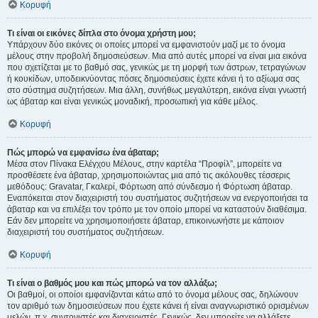
Κορυφή
Τι είναι οι εικόνες δίπλα στο όνομα χρήστη μου;
Υπάρχουν δύο εικόνες οι οποίες μπορεί να εμφανιστούν μαζί με το όνομα
μέλους στην προβολή δημοσιεύσεων. Μια από αυτές μπορεί να είναι μια εικόνα
που σχετίζεται με το βαθμό σας, γενικώς με τη μορφή των άστρων, τετραγώνων
ή κουκίδων, υποδεικνύοντας πόσες δημοσιεύσεις έχετε κάνει ή το αξίωμα σας
στο σύστημα συζητήσεων. Μια άλλη, συνήθως μεγαλύτερη, εικόνα είναι γνωστή
ως άβαταρ και είναι γενικώς μοναδική, προσωπική για κάθε μέλος.
Κορυφή
Πώς μπορώ να εμφανίσω ένα άβαταρ;
Μέσα στον Πίνακα Ελέγχου Μέλους, στην καρτέλα “Προφίλ”, μπορείτε να
προσθέσετε ένα άβαταρ, χρησιμοποιώντας μια από τις ακόλουθες τέσσερις
μεθόδους: Gravatar, Γκαλερί, Φόρτωση από σύνδεσμο ή Φόρτωση άβαταρ.
Εναπόκειται στον διαχειριστή του συστήματος συζητήσεων να ενεργοποιήσει τα
άβαταρ και να επιλέξει τον τρόπο με τον οποίο μπορεί να καταστούν διαθέσιμα.
Εάν δεν μπορείτε να χρησιμοποιήσετε άβαταρ, επικοινωνήστε με κάποιον
διαχειριστή του συστήματος συζητήσεων.
Κορυφή
Τι είναι ο βαθμός μου και πώς μπορώ να τον αλλάξω;
Οι βαθμοί, οι οποίοι εμφανίζονται κάτω από το όνομα μέλους σας, δηλώνουν
τον αριθμό των δημοσιεύσεων που έχετε κάνει ή είναι αναγνωριστικό ορισμένων
μελών, π.χ. συντονιστές και διαχειριστές. Γενικώς, δεν μπορείτε να αλλάξετε