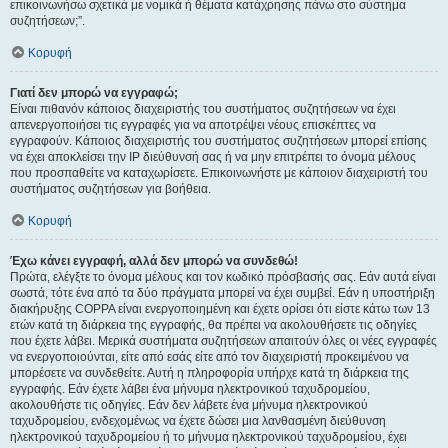
επικοινωνήσω σχετικά με νομικά ή θέματα κατάχρησης πάνω στο σύστημα
συζητήσεων;”.
Κορυφή
Γιατί δεν μπορώ να εγγραφώ;
Είναι πιθανόν κάποιος διαχειριστής του συστήματος συζητήσεων να έχει
απενεργοποιήσει τις εγγραφές για να αποτρέψει νέους επισκέπτες να
εγγραφούν. Κάποιος διαχειριστής του συστήματος συζητήσεων μπορεί επίσης
να έχει αποκλείσει την IP διεύθυνσή σας ή να μην επιτρέπει το όνομα μέλους
που προσπαθείτε να καταχωρίσετε. Επικοινωνήστε με κάποιον διαχειριστή του
συστήματος συζητήσεων για βοήθεια.
Κορυφή
Έχω κάνει εγγραφή, αλλά δεν μπορώ να συνδεθώ!
Πρώτα, ελέγξτε το όνομα μέλους και τον κωδικό πρόσβασής σας. Εάν αυτά είναι
σωστά, τότε ένα από τα δύο πράγματα μπορεί να έχει συμβεί. Εάν η υποστήριξη
διακήρυξης COPPA είναι ενεργοποιημένη και έχετε ορίσει ότι είστε κάτω των 13
ετών κατά τη διάρκεια της εγγραφής, θα πρέπει να ακολουθήσετε τις οδηγίες
που έχετε λάβει. Μερικά συστήματα συζητήσεων απαιτούν όλες οι νέες εγγραφές
να ενεργοποιούνται, είτε από εσάς είτε από τον διαχειριστή προκειμένου να
μπορέσετε να συνδεθείτε. Αυτή η πληροφορία υπήρχε κατά τη διάρκεια της
εγγραφής. Εάν έχετε λάβει ένα μήνυμα ηλεκτρονικού ταχυδρομείου,
ακολουθήστε τις οδηγίες. Εάν δεν λάβετε ένα μήνυμα ηλεκτρονικού
ταχυδρομείου, ενδεχομένως να έχετε δώσει μια λανθασμένη διεύθυνση
ηλεκτρονικού ταχυδρομείου ή το μήνυμα ηλεκτρονικού ταχυδρομείου, έχει