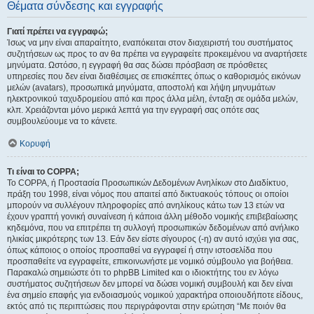
Θέματα σύνδεσης και εγγραφής
Γιατί πρέπει να εγγραφώ;
Ίσως να μην είναι απαραίτητο, εναπόκειται στον διαχειριστή του συστήματος
συζητήσεων ως προς το αν θα πρέπει να εγγραφείτε προκειμένου να αναρτήσετε
μηνύματα. Ωστόσο, η εγγραφή θα σας δώσει πρόσβαση σε πρόσθετες
υπηρεσίες που δεν είναι διαθέσιμες σε επισκέπτες όπως ο καθορισμός εικόνων
μελών (avatars), προσωπικά μηνύματα, αποστολή και λήψη μηνυμάτων
ηλεκτρονικού ταχυδρομείου από και προς άλλα μέλη, ένταξη σε ομάδα μελών,
κλπ. Χρειάζονται μόνο μερικά λεπτά για την εγγραφή σας οπότε σας
συμβουλεύουμε να το κάνετε.
Κορυφή
Τι είναι το COPPA;
Το COPPA, ή Προστασία Προσωπικών Δεδομένων Ανηλίκων στο Διαδίκτυο,
πράξη του 1998, είναι νόμος που απαιτεί από δικτυακούς τόπους οι οποίοι
μπορούν να συλλέγουν πληροφορίες από ανηλίκους κάτω των 13 ετών να
έχουν γραπτή γονική συναίνεση ή κάποια άλλη μέθοδο νομικής επιβεβαίωσης
κηδεμόνα, που να επιτρέπει τη συλλογή προσωπικών δεδομένων από ανήλικο
ηλικίας μικρότερης των 13. Εάν δεν είστε σίγουρος (-η) αν αυτό ισχύει για σας,
όπως κάποιος ο οποίος προσπαθεί να εγγραφεί ή στην ιστοσελίδα που
προσπαθείτε να εγγραφείτε, επικοινωνήστε με νομικό σύμβουλο για βοήθεια.
Παρακαλώ σημειώστε ότι το phpBB Limited και ο ιδιοκτήτης του εν λόγω
συστήματος συζητήσεων δεν μπορεί να δώσει νομική συμβουλή και δεν είναι
ένα σημείο επαφής για ενδοιασμούς νομικού χαρακτήρα οποιουδήποτε είδους,
εκτός από τις περιπτώσεις που περιγράφονται στην ερώτηση “Με ποιόν θα