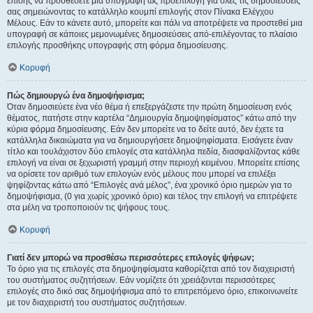
επίσης να προσθέσετε μια υπογραφή ως προεπιλογή για όλες τις δημοσιεύσεις
σας σημειώνοντας το κατάλληλο κουμπί επιλογής στον Πίνακα Ελέγχου
Μέλους. Εάν το κάνετε αυτό, μπορείτε και πάλι να αποτρέψετε να προστεθεί μια
υπογραφή σε κάποιες μεμονωμένες δημοσιεύσεις από-επιλέγοντας το πλαίσιο
επιλογής προσθήκης υπογραφής στη φόρμα δημοσίευσης.
Κορυφή
Πώς δημιουργώ ένα δημοψήφισμα;
Όταν δημοσιεύετε ένα νέο θέμα ή επεξεργάζεστε την πρώτη δημοσίευση ενός
θέματος, πατήστε στην καρτέλα “Δημιουργία δημοψηφίσματος” κάτω από την
κύρια φόρμα δημοσίευσης. Εάν δεν μπορείτε να το δείτε αυτό, δεν έχετε τα
κατάλληλα δικαιώματα για να δημιουργήσετε δημοψηφίσματα. Εισάγετε έναν
τίτλο και τουλάχιστον δύο επιλογές στα κατάλληλα πεδία, διασφαλίζοντας κάθε
επιλογή να είναι σε ξεχωριστή γραμμή στην περιοχή κειμένου. Μπορείτε επίσης
να ορίσετε τον αριθμό των επιλογών ενός μέλους που μπορεί να επιλέξει
ψηφίζοντας κάτω από “Επιλογές ανά μέλος”, ένα χρονικό όριο ημερών για το
δημοψήφισμα, (0 για χωρίς χρονικό όριο) και τέλος την επιλογή να επιτρέψετε
στα μέλη να τροποποιούν τις ψήφους τους.
Κορυφή
Γιατί δεν μπορώ να προσθέσω περισσότερες επιλογές ψήφων;
Το όριο για τις επιλογές στα δημοψηφίσματα καθορίζεται από τον διαχειριστή
του συστήματος συζητήσεων. Εάν νομίζετε ότι χρειάζονται περισσότερες
επιλογές στο δικό σας δημοψήφισμα από το επιτρεπόμενο όριο, επικοινωνείτε
με τον διαχειριστή του συστήματος συζητήσεων.