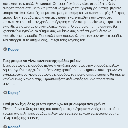
πατώντας το κατάλληλο κουμπί. Ωστόσο, δεν έχουν όλες οι ομάδες μελών
ανοιχτή πρόσβαση. Μερικές μπορεί να χρειάζονται έγκριση για ένταξη, μερικές
μπορεί να είναι κλειστές και μερικές μπορεί ακόμη και να έχουν κρυφές ιδιότητες
μελών. Εάν η ομάδα είναι ανοιχτή, μπορείτε να ενταχθείτε πατώντας στο
κατάλληλο κουμπί. Εάν χρειάζεται έγκριση για ένταξη μπορείτε να ζητήσετε να
ενταχθείτε πατώντας στο κατάλληλο κουμπί. Ο συντονιστής της ομάδας θα
χρειαστεί να εγκρίνει το αίτημα σας και ίσως σας ρωτήσει γιατί θέλετε να
ενταχθείτε στην ομάδα. Παρακαλώ μην παρενοχλήσετε τον συντονιστή ομάδας
εάν απορρίψει το αίτημα σας, θα έχει τους λόγους του.
Κορυφή
Πώς μπορώ να γίνω συντονιστής ομάδας μελών;
Ένας συντονιστής ομάδας μελών ανατίθεται συνήθως όταν οι ομάδες μελών
δημιουργούνται αρχικά από έναν διαχειριστή του συστήματος συζητήσεων. Αν
ενδιαφέρεστε να γίνετε συντονιστής ομάδας, το πρώτο σημείο επαφής θα πρέπει
να είναι ένας διαχειριστής. Προσπαθήστε στέλνοντάς του ένα προσωπικό
μήνυμα.
Κορυφή
Γιατί μερικές ομάδες μελών εμφανίζονται με διαφορετικό χρώμα;
Είναι πιθανό ο διαχειριστής του συστήματος συζητήσεων να έχει ορίσει κάποιο
χρώμα στα μέλη μιας ομάδας μελών ώστε να είναι εύκολο να εντοπιστούν τα
μέλη αυτής της ομάδας.
Κορυφή