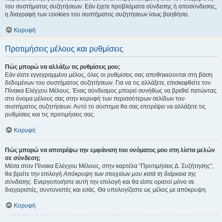
του συστήματος συζητήσεων. Εάν έχετε προβλήματα σύνδεσης ή αποσύνδεσης,
η διαγραφή των cookies του συστήματος συζητήσεων ίσως βοηθήσει.
Κορυφή
Προτιμήσεις μέλους και ρυθμίσεις
Πώς μπορώ να αλλάξω τις ρυθμίσεις μου;
Εάν είστε εγγεγραμμένο μέλος, όλες οι ρυθμίσεις σας αποθηκεύονται στη βάση
δεδομένων του συστήματος συζητήσεων. Για να τις αλλάξετε, επισκεφθείτε τον
Πίνακα Ελέγχου Μέλους. Ένας σύνδεσμος μπορεί συνήθως να βρεθεί πατώντας
στο όνομα μέλους σας στην κορυφή των περισσότερων σελίδων του
συστήματος συζητήσεων. Αυτό το σύστημα θα σας επιτρέψει να αλλάξετε τις
ρυθμίσεις και τις προτιμήσεις σας.
Κορυφή
Πώς μπορώ να αποτρέψω την εμφάνιση του ονόματος μου στη λίστα μελών
σε σύνδεση;
Μέσα στον Πίνακα Ελέγχου Μέλους, στην καρτέλα “Προτιμήσεις Δ. Συζήτησης”,
θα βρείτε την επιλογή
Απόκρυψη των στοιχείων μου κατά τη διάρκεια της
σύνδεσης
. Ενεργοποιήστε αυτή την επιλογή και θα είστε ορατοί μόνο σε
διαχειριστές, συντονιστές και εσάς. Θα υπολογίζεστε ως μέλος με απόκρυψη.
Κορυφή