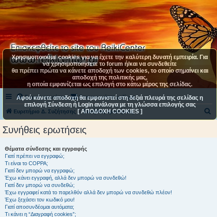
Χρησιμοποιούμε cookies για να έχετε την καλύτερη δυνατή εμπειρία. Για
να χρησιμοποιήσετε το forum ή/και να συνδεθείτε
θα πρέπει πρώτα να κάνετε αποδοχή των cookies, το οποίο σημαίνει και
αποδοχή της πολιτικής μας,
η οποία εμφανίζεται ως επιλογή στο κάτω μέρος της σελίδας.
Συχνές ερωτήσεις
Επικοινωνήστε μαζί μας
Αφού κάνετε αποδοχή θα εμφανιστεί στη δεξιά πλευρά της σελίδας η
επιλογή Σύνδεση ή Login ανάλογα με τη γλώσσα επιλογής σας
[ ΑΠΟΔΟΧΗ COOKIES ]
Α
Ευρετήριο Δ. Συζήτησης
Συνήθεις ερωτήσεις
ν
Συνήθεις ερωτήσεις
α
ζ
Θέματα σύνδεσης και εγγραφής
Γιατί πρέπει να εγγραφώ;
ή
Τι είναι το COPPA;
τ
Γιατί δεν μπορώ να εγγραφώ;
Έχω κάνει εγγραφή, αλλά δεν μπορώ να συνδεθώ!
η
Γιατί δεν μπορώ να συνδεθώ;
Έχω εγγραφεί κατά το παρελθόν αλλά δεν μπορώ να συνδεθώ πλέον!
σ
Έχω ξεχάσει τον κωδικό μου!
η
Γιατί αποσυνδέομαι αυτόματα;
Τι κάνει η “Διαγραφή cookies”;