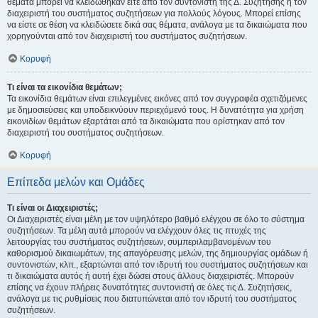
θέματα μπορεί να κλειδώθηκαν είτε από τον συντονιστή της Δ. Συζήτησης ή τον
διαχειριστή του συστήματος συζητήσεων για πολλούς λόγους. Μπορεί επίσης
να είστε σε θέση να κλειδώσετε δικά σας θέματα, ανάλογα με τα δικαιώματα που
χορηγούνται από τον διαχειριστή του συστήματος συζητήσεων.
Κορυφή
Τι είναι τα εικονίδια θεμάτων;
Τα εικονίδια θεμάτων είναι επιλεγμένες εικόνες από τον συγγραφέα σχετιζόμενες
με δημοσιεύσεις και υποδεικνύουν περιεχόμενό τους. Η δυνατότητα για χρήση
εικονιδίων θεμάτων εξαρτάται από τα δικαιώματα που ορίστηκαν από τον
διαχειριστή του συστήματος συζητήσεων.
Κορυφή
Επίπεδα μελών και Ομάδες
Τι είναι οι Διαχειριστές;
Οι Διαχειριστές είναι μέλη με τον υψηλότερο βαθμό ελέγχου σε όλο το σύστημα
συζητήσεων. Τα μέλη αυτά μπορούν να ελέγχουν όλες τις πτυχές της
λειτουργίας του συστήματος συζητήσεων, συμπεριλαμβανομένων του
καθορισμού δικαιωμάτων, της απαγόρευσης μελών, της δημιουργίας ομάδων ή
συντονιστών, κλπ., εξαρτώνται από τον ιδρυτή του συστήματος συζητήσεων και
τι δικαιώματα αυτός ή αυτή έχει δώσει στους άλλους διαχειριστές. Μπορούν
επίσης να έχουν πλήρεις δυνατότητες συντονιστή σε όλες τις Δ. Συζητήσεις,
ανάλογα με τις ρυθμίσεις που διατυπώνεται από τον ιδρυτή του συστήματος
συζητήσεων.