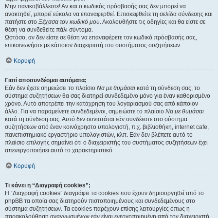
Μην πανικοβάλλεστε! Αν και ο κωδικός πρόσβασής σας δεν μπορεί να
ανακτηθεί, μπορεί εύκολα να επαναφερθεί. Επισκεφθείτε τη σελίδα σύνδεσης και
πατήστε στο
Ξέχασα τον κωδικό μου
. Ακολουθήστε τις οδηγίες και θα είστε σε
θέση να συνδεθείτε πάλι σύντομα.
Ωστόσο, αν δεν είστε σε θέση να επαναφέρετε τον κωδικό πρόσβασής σας,
επικοινωνήστε με κάποιον διαχειριστή του συστήματος συζητήσεων.
Κορυφή
Γιατί αποσυνδέομαι αυτόματα;
Εάν δεν έχετε σημειώσει το πλαίσιο
Να με θυμάσαι
κατά τη σύνδεση σας, το
σύστημα συζητήσεων θα σας διατηρεί συνδεδεμένο μόνο για έναν καθορισμένο
χρόνο. Αυτό αποτρέπει την κατάχρηση του λογαριασμού σας από κάποιον
άλλο. Για να παραμείνετε συνδεδεμένοι, σημειώστε το πλαίσιο
Να με θυμάσαι
κατά τη σύνδεση σας. Αυτό δεν συνιστάται εάν συνδέεστε στο σύστημα
συζητήσεων από έναν κοινόχρηστο υπολογιστή, π.χ. βιβλιοθήκη, internet cafe,
πανεπιστημιακό εργαστήριο υπολογιστών, κλπ. Εάν δεν βλέπετε αυτό το
πλαίσιο επιλογής σημαίνει ότι ο διαχειριστής του συστήματος συζητήσεων έχει
απενεργοποιήσει αυτό το χαρακτηριστικό.
Κορυφή
Τι κάνει η “Διαγραφή cookies”;
Η “Διαγραφή cookies” διαγράφει τα cookies που έχουν δημιουργηθεί από το
phpBB τα οποία σας διατηρούν πιστοποιημένους και συνδεδεμένους στο
σύστημα συζητήσεων. Τα cookies παρέχουν επίσης λειτουργίες όπως η
παρακολούθηση αναγνωσμένων εάν είναι ενεργοποιημένη από τον διαχειριστή