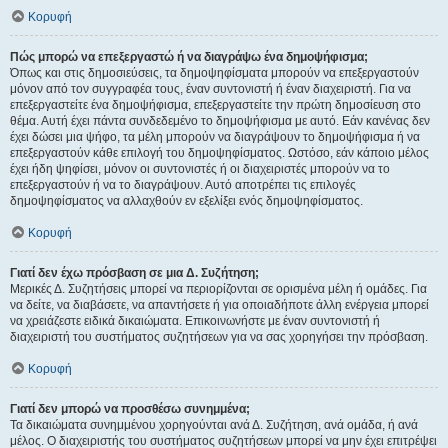
Κορυφή
Πώς μπορώ να επεξεργαστώ ή να διαγράψω ένα δημοψήφισμα;
Όπως και στις δημοσιεύσεις, τα δημοψηφίσματα μπορούν να επεξεργαστούν
μόνον από τον συγγραφέα τους, έναν συντονιστή ή έναν διαχειριστή. Για να
επεξεργαστείτε ένα δημοψήφισμα, επεξεργαστείτε την πρώτη δημοσίευση στο
θέμα. Αυτή έχει πάντα συνδεδεμένο το δημοψήφισμα με αυτό. Εάν κανένας δεν
έχει δώσει μια ψήφο, τα μέλη μπορούν να διαγράψουν το δημοψήφισμα ή να
επεξεργαστούν κάθε επιλογή του δημοψηφίσματος. Ωστόσο, εάν κάποιο μέλος
έχει ήδη ψηφίσει, μόνον οι συντονιστές ή οι διαχειριστές μπορούν να το
επεξεργαστούν ή να το διαγράψουν. Αυτό αποτρέπει τις επιλογές
δημοψηφίσματος να αλλαχθούν εν εξελίξει ενός δημοψηφίσματος.
Κορυφή
Γιατί δεν έχω πρόσβαση σε μια Δ. Συζήτηση;
Μερικές Δ. Συζητήσεις μπορεί να περιορίζονται σε ορισμένα μέλη ή ομάδες. Για
να δείτε, να διαβάσετε, να απαντήσετε ή για οποιαδήποτε άλλη ενέργεια μπορεί
να χρειάζεστε ειδικά δικαιώματα. Επικοινωνήστε με έναν συντονιστή ή
διαχειριστή του συστήματος συζητήσεων για να σας χορηγήσει την πρόσβαση.
Κορυφή
Γιατί δεν μπορώ να προσθέσω συνημμένα;
Τα δικαιώματα συνημμένου χορηγούνται ανά Δ. Συζήτηση, ανά ομάδα, ή ανά
μέλος. Ο διαχειριστής του συστήματος συζητήσεων μπορεί να μην έχει επιτρέψει