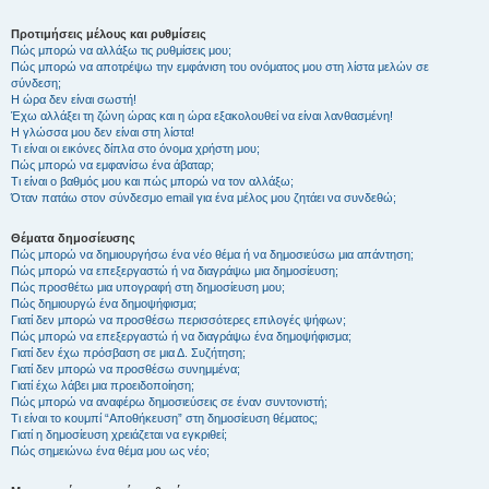
Προτιμήσεις μέλους και ρυθμίσεις
Πώς μπορώ να αλλάξω τις ρυθμίσεις μου;
Πώς μπορώ να αποτρέψω την εμφάνιση του ονόματος μου στη λίστα μελών σε
σύνδεση;
Η ώρα δεν είναι σωστή!
Έχω αλλάξει τη ζώνη ώρας και η ώρα εξακολουθεί να είναι λανθασμένη!
Η γλώσσα μου δεν είναι στη λίστα!
Τι είναι οι εικόνες δίπλα στο όνομα χρήστη μου;
Πώς μπορώ να εμφανίσω ένα άβαταρ;
Τι είναι ο βαθμός μου και πώς μπορώ να τον αλλάξω;
Όταν πατάω στον σύνδεσμο email για ένα μέλος μου ζητάει να συνδεθώ;
Θέματα δημοσίευσης
Πώς μπορώ να δημιουργήσω ένα νέο θέμα ή να δημοσιεύσω μια απάντηση;
Πώς μπορώ να επεξεργαστώ ή να διαγράψω μια δημοσίευση;
Πώς προσθέτω μια υπογραφή στη δημοσίευση μου;
Πώς δημιουργώ ένα δημοψήφισμα;
Γιατί δεν μπορώ να προσθέσω περισσότερες επιλογές ψήφων;
Πώς μπορώ να επεξεργαστώ ή να διαγράψω ένα δημοψήφισμα;
Γιατί δεν έχω πρόσβαση σε μια Δ. Συζήτηση;
Γιατί δεν μπορώ να προσθέσω συνημμένα;
Γιατί έχω λάβει μια προειδοποίηση;
Πώς μπορώ να αναφέρω δημοσιεύσεις σε έναν συντονιστή;
Τι είναι το κουμπί “Αποθήκευση” στη δημοσίευση θέματος;
Γιατί η δημοσίευση χρειάζεται να εγκριθεί;
Πώς σημειώνω ένα θέμα μου ως νέο;