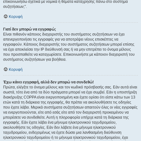
επικοινωνήσω σχετικά με νομικά ή θέματα κατάχρησης πάνω στο σύστημα
συζητήσεων;”.
Κορυφή
Γιατί δεν μπορώ να εγγραφώ;
Είναι πιθανόν κάποιος διαχειριστής του συστήματος συζητήσεων να έχει
απενεργοποιήσει τις εγγραφές για να αποτρέψει νέους επισκέπτες να
εγγραφούν. Κάποιος διαχειριστής του συστήματος συζητήσεων μπορεί επίσης
να έχει αποκλείσει την IP διεύθυνσή σας ή να μην επιτρέπει το όνομα μέλους
που προσπαθείτε να καταχωρίσετε. Επικοινωνήστε με κάποιον διαχειριστή του
συστήματος συζητήσεων για βοήθεια.
Κορυφή
Έχω κάνει εγγραφή, αλλά δεν μπορώ να συνδεθώ!
Πρώτα, ελέγξτε το όνομα μέλους και τον κωδικό πρόσβασής σας. Εάν αυτά είναι
σωστά, τότε ένα από τα δύο πράγματα μπορεί να έχει συμβεί. Εάν η υποστήριξη
διακήρυξης COPPA είναι ενεργοποιημένη και έχετε ορίσει ότι είστε κάτω των 13
ετών κατά τη διάρκεια της εγγραφής, θα πρέπει να ακολουθήσετε τις οδηγίες
που έχετε λάβει. Μερικά συστήματα συζητήσεων απαιτούν όλες οι νέες εγγραφές
να ενεργοποιούνται, είτε από εσάς είτε από τον διαχειριστή προκειμένου να
μπορέσετε να συνδεθείτε. Αυτή η πληροφορία υπήρχε κατά τη διάρκεια της
εγγραφής. Εάν έχετε λάβει ένα μήνυμα ηλεκτρονικού ταχυδρομείου,
ακολουθήστε τις οδηγίες. Εάν δεν λάβετε ένα μήνυμα ηλεκτρονικού
ταχυδρομείου, ενδεχομένως να έχετε δώσει μια λανθασμένη διεύθυνση
ηλεκτρονικού ταχυδρομείου ή το μήνυμα ηλεκτρονικού ταχυδρομείου, έχει