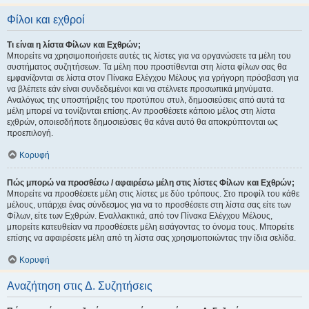
Φίλοι και εχθροί
Τι είναι η λίστα Φίλων και Εχθρών;
Μπορείτε να χρησιμοποιήσετε αυτές τις λίστες για να οργανώσετε τα μέλη του
συστήματος συζητήσεων. Τα μέλη που προστίθενται στη λίστα φίλων σας θα
εμφανίζονται σε λίστα στον Πίνακα Ελέγχου Μέλους για γρήγορη πρόσβαση για
να βλέπετε εάν είναι συνδεδεμένοι και να στέλνετε προσωπικά μηνύματα.
Αναλόγως της υποστήριξης του προτύπου στυλ, δημοσιεύσεις από αυτά τα
μέλη μπορεί να τονίζονται επίσης. Αν προσθέσετε κάποιο μέλος στη λίστα
εχθρών, οποιεσδήποτε δημοσιεύσεις θα κάνει αυτό θα αποκρύπτονται ως
προεπιλογή.
Κορυφή
Πώς μπορώ να προσθέσω / αφαιρέσω μέλη στις λίστες Φίλων και Εχθρών;
Μπορείτε να προσθέσετε μέλη στις λίστες με δύο τρόπους. Στο προφίλ του κάθε
μέλους, υπάρχει ένας σύνδεσμος για να το προσθέσετε στη λίστα σας είτε των
Φίλων, είτε των Εχθρών. Εναλλακτικά, από τον Πίνακα Ελέγχου Μέλους,
μπορείτε κατευθείαν να προσθέσετε μέλη εισάγοντας το όνομα τους. Μπορείτε
επίσης να αφαιρέσετε μέλη από τη λίστα σας χρησιμοποιώντας την ίδια σελίδα.
Κορυφή
Αναζήτηση στις Δ. Συζητήσεις