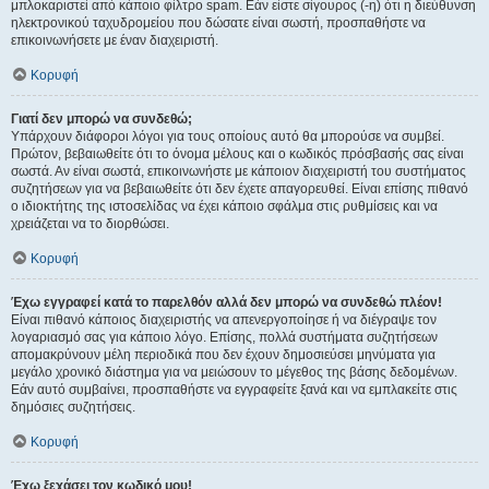
μπλοκαριστεί από κάποιο φίλτρο spam. Εάν είστε σίγουρος (-η) ότι η διεύθυνση
ηλεκτρονικού ταχυδρομείου που δώσατε είναι σωστή, προσπαθήστε να
επικοινωνήσετε με έναν διαχειριστή.
Κορυφή
Γιατί δεν μπορώ να συνδεθώ;
Υπάρχουν διάφοροι λόγοι για τους οποίους αυτό θα μπορούσε να συμβεί.
Πρώτον, βεβαιωθείτε ότι το όνομα μέλους και ο κωδικός πρόσβασής σας είναι
σωστά. Αν είναι σωστά, επικοινωνήστε με κάποιον διαχειριστή του συστήματος
συζητήσεων για να βεβαιωθείτε ότι δεν έχετε απαγορευθεί. Είναι επίσης πιθανό
ο ιδιοκτήτης της ιστοσελίδας να έχει κάποιο σφάλμα στις ρυθμίσεις και να
χρειάζεται να το διορθώσει.
Κορυφή
Έχω εγγραφεί κατά το παρελθόν αλλά δεν μπορώ να συνδεθώ πλέον!
Είναι πιθανό κάποιος διαχειριστής να απενεργοποίησε ή να διέγραψε τον
λογαριασμό σας για κάποιο λόγο. Επίσης, πολλά συστήματα συζητήσεων
απομακρύνουν μέλη περιοδικά που δεν έχουν δημοσιεύσει μηνύματα για
μεγάλο χρονικό διάστημα για να μειώσουν το μέγεθος της βάσης δεδομένων.
Εάν αυτό συμβαίνει, προσπαθήστε να εγγραφείτε ξανά και να εμπλακείτε στις
δημόσιες συζητήσεις.
Κορυφή
Έχω ξεχάσει τον κωδικό μου!