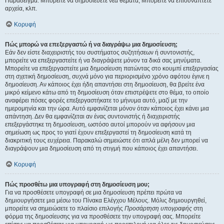
Παράδειγμα: Μπορείτε να δημοσιεύετε νέα θέματα, Μπορείτε να επισυνάπτετε
αρχεία, κλπ.
Κορυφή
Πώς μπορώ να επεξεργαστώ ή να διαγράψω μια δημοσίευση;
Εάν δεν είστε διαχειριστής του συστήματος συζητήσεων ή συντονιστής,
μπορείτε να επεξεργαστείτε ή να διαγράψετε μόνον τα δικά σας μηνύματα.
Μπορείτε να επεξεργαστείτε μια δημοσίευση πατώντας στο κουμπί επεξεργασίας
στη σχετική δημοσίευση, συχνά μόνο για περιορισμένο χρόνο αφότου έγινε η
δημοσίευση. Αν κάποιος έχει ήδη απαντήσει στη δημοσίευση, θα βρείτε ένα
μικρό κείμενο κάτω από τη δημοσίευση όταν επιστρέψετε στο θέμα, το οποίο
αναφέρει πόσες φορές επεξεργαστήκατε το μήνυμα αυτό, μαζί με την
ημερομηνία και την ώρα. Αυτό εμφανίζεται μόνον όταν κάποιος έχει κάνει μια
απάντηση. Δεν θα εμφανίζεται αν ένας συντονιστής ή διαχειριστής
επεξεργάστηκε τη δημοσίευση, ωστόσο αυτοί μπορούν να αφήσουν μια
σημείωση ως προς το γιατί έχουν επεξεργαστεί τη δημοσίευση κατά τη
διακριτική τους ευχέρεια. Παρακαλώ σημειώστε ότι απλά μέλη δεν μπορεί να
διαγράψουν μια δημοσίευση από τη στιγμή που κάποιος έχει απαντήσει.
Κορυφή
Πώς προσθέτω μια υπογραφή στη δημοσίευση μου;
Για να προσθέσετε υπογραφή σε μια δημοσίευση πρέπει πρώτα να
δημιουργήσετε μια μέσω του Πίνακα Ελέγχου Μέλους. Μόλις δημιουργηθεί,
μπορείτε να σημειώσετε το πλαίσιο επιλογής
Προσάρτηση υπογραφής
στη
φόρμα της δημοσίευσης για να προσθέσετε την υπογραφή σας. Μπορείτε