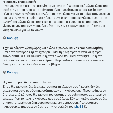
Η ώρα δεν είναι σωστή!
Είναι πιθανό η ώρα που εμφανίζεται να είναι από διαφορετική ζώνης ώρας από
αυτή στην οποία βρίσκεστε. Εάν αυτή είναι η περίπτωση, επισκεφθείτε τον
Πίνακα Ελέγχου Μέλους και αλλάξτε τη ζώνη ώρας για να ταιριάζει στην περιοχή
σας, π.χ. Λονδίνο, Παρίσι, Νέα Υόρκη, Σίδνεϋ, κλπ. Παρακαλώ σημειώστε ότι η
αλλαγή της ζώνης ώρας, όπως και οι περισσότερες ρυθμίσεις, μπορούν να
γίνουν μόνον από εγγεγραμμένα μέλη. Εάν δεν έχετε εγγραφεί, αυτή είναι μια
καλή ευκαιρία για να το κάνετε.
Κορυφή
Έχω αλλάξει τη ζώνη ώρας και η ώρα εξακολουθεί να είναι λανθασμένη!
Εάν είστε σίγουρος (-η) ότι έχετε ρυθμίσει τη ζώνη ώρας σωστά και η ώρα
εξακολουθεί να είναι λανθασμένη, τότε ή ώρα που είναι αποθηκευμένη στο
ρολόι του διακομιστή είναι εσφαλμένη. Παρακαλώ να ειδοποιήσετε κάποιον
διαχειριστή για να διορθώσει το πρόβλημα.
Κορυφή
Η γλώσσα μου δεν είναι στη λίστα!
Είτε ο διαχειριστής δεν έχει εγκαταστήσει τη γλώσσα σας ή κανείς δεν έχει
μεταφράσει αυτό το σύστημα συζητήσεων στη γλώσσα σας. Προσπαθήστε να
ζητήσετε από κάποιον διαχειριστή του συστήματος συζητήσεων αν μπορεί να
εγκαταστήσει το πακέτο γλώσσας που χρειάζεστε. Εάν το πακέτο γλώσσας δεν
υπάρχει, μπορείτε να δημιουργήσετε μια νέα μετάφραση. Περισσότερες
πληροφορίες μπορείτε να βρείτε στην ιστοσελίδα του
phpBB
®.