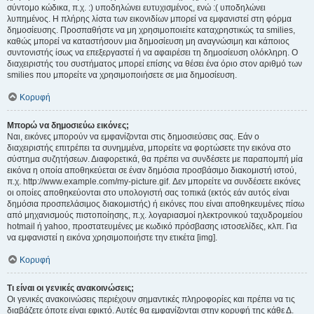
σύντομο κώδικα, π.χ. :) υποδηλώνει ευτυχισμένος, ενώ :( υποδηλώνει
λυπημένος. Η πλήρης λίστα των εικονιδίων μπορεί να εμφανιστεί στη φόρμα
δημοσίευσης. Προσπαθήστε να μη χρησιμοποιείτε καταχρηστικώς τα smilies,
καθώς μπορεί να καταστήσουν μια δημοσίευση μη αναγνώσιμη και κάποιος
συντονιστής ίσως να επεξεργαστεί ή να αφαιρέσει τη δημοσίευση ολόκληρη. Ο
διαχειριστής του συστήματος μπορεί επίσης να θέσει ένα όριο στον αριθμό των
smilies που μπορείτε να χρησιμοποιήσετε σε μια δημοσίευση.
Κορυφή
Μπορώ να δημοσιεύω εικόνες;
Ναι, εικόνες μπορούν να εμφανίζονται στις δημοσιεύσεις σας. Εάν ο
διαχειριστής επιτρέπει τα συνημμένα, μπορείτε να φορτώσετε την εικόνα στο
σύστημα συζητήσεων. Διαφορετικά, θα πρέπει να συνδέσετε με παραπομπή μία
εικόνα η οποία αποθηκεύεται σε έναν δημόσια προσβάσιμο διακομιστή ιστού,
π.χ. http://www.example.com/my-picture.gif. Δεν μπορείτε να συνδέσετε εικόνες
οι οποίες αποθηκεύονται στο υπολογιστή σας τοπικά (εκτός εάν αυτός είναι
δημόσια προσπελάσιμος διακομιστής) ή εικόνες που είναι αποθηκευμένες πίσω
από μηχανισμούς πιστοποίησης, π.χ. λογαριασμοί ηλεκτρονικού ταχυδρομείου
hotmail ή yahoo, προστατευμένες με κωδικό πρόσβασης ιστοσελίδες, κλπ. Για
να εμφανιστεί η εικόνα χρησιμοποιήστε την ετικέτα [img].
Κορυφή
Τι είναι οι γενικές ανακοινώσεις;
Οι γενικές ανακοινώσεις περιέχουν σημαντικές πληροφορίες και πρέπει να τις
διαβάζετε όποτε είναι εφικτό. Αυτές θα εμφανίζονται στην κορυφή της κάθε Δ.