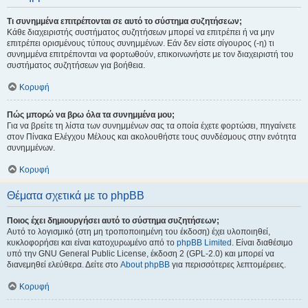
Τι συνημμένα επιτρέπονται σε αυτό το σύστημα συζητήσεων;
Κάθε διαχειριστής συστήματος συζητήσεων μπορεί να επιτρέπει ή να μην
επιτρέπει ορισμένους τύπους συνημμένων. Εάν δεν είστε σίγουρος (-η) τι
συνημμένα επιτρέπονται να φορτωθούν, επικοινωνήστε με τον διαχειριστή του
συστήματος συζητήσεων για βοήθεια.
Κορυφή
Πώς μπορώ να βρω όλα τα συνημμένα μου;
Για να βρείτε τη λίστα των συνημμένων σας τα οποία έχετε φορτώσει, πηγαίνετε
στον Πίνακα Ελέγχου Μέλους και ακολουθήστε τους συνδέσμους στην ενότητα
συνημμένων.
Κορυφή
Θέματα σχετικά με το phpBB
Ποιος έχει δημιουργήσει αυτό το σύστημα συζητήσεων;
Αυτό το λογισμικό (στη μη τροποποιημένη του έκδοση) έχει υλοποιηθεί,
κυκλοφορήσει και είναι κατοχυρωμένο από το
phpBB Limited
. Είναι διαθέσιμο
υπό την GNU General Public License, έκδοση 2 (GPL-2.0) και μπορεί να
διανεμηθεί ελεύθερα. Δείτε στο
About phpBB
για περισσότερες λεπτομέρειες.
Κορυφή