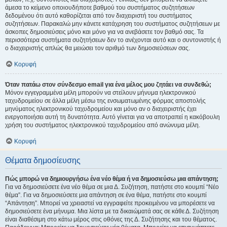
άμεσα το κείμενο οποιουδήποτε βαθμού του συστήματος συζητήσεων
δεδομένου ότι αυτό καθορίζεται από τον διαχειριστή του συστήματος
συζητήσεων. Παρακαλώ μην κάνετε κατάχρηση του συστήματος συζητήσεων με
άσκοπες δημοσιεύσεις μόνο και μόνο για να ανεβάσετε τον βαθμό σας. Τα
περισσότερα συστήματα συζητήσεων δεν το ανέχονται αυτό και ο συντονιστής ή
ο διαχειριστής απλώς θα μειώσει τον αριθμό των δημοσιεύσεων σας.
Κορυφή
Όταν πατάω στον σύνδεσμο email για ένα μέλος μου ζητάει να συνδεθώ;
Μόνον εγγεγραμμένα μέλη μπορούν να στείλουν μήνυμα ηλεκτρονικού
ταχυδρομείου σε άλλα μέλη μέσω της ενσωματωμένης φόρμας αποστολής
μηνύματος ηλεκτρονικού ταχυδρομείου και μόνο αν ο διαχειριστής έχει
ενεργοποιήσει αυτή τη δυνατότητα. Αυτό γίνεται για να αποτραπεί η κακόβουλη
χρήση του συστήματος ηλεκτρονικού ταχυδρομείου από ανώνυμα μέλη.
Κορυφή
Θέματα δημοσίευσης
Πώς μπορώ να δημιουργήσω ένα νέο θέμα ή να δημοσιεύσω μια απάντηση;
Για να δημοσιεύσετε ένα νέο θέμα σε μια Δ. Συζήτηση, πατήστε στο κουμπί “Νέο
θέμα”. Για να δημοσιεύσετε μια απάντηση σε ένα θέμα, πατήστε στο κουμπί
“Απάντηση”. Μπορεί να χρειαστεί να εγγραφείτε προκειμένου να μπορέσετε να
δημοσιεύσετε ένα μήνυμα. Μια λίστα με τα δικαιώματά σας σε κάθε Δ. Συζήτηση
είναι διαθέσιμη στο κάτω μέρος στις οθόνες της Δ. Συζήτησης και του θέματος.