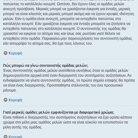
πατώντας το κατάλληλο κουμπί. Ωστόσο, δεν έχουν όλες οι ομάδες μελών
ανοιχτή πρόσβαση. Μερικές μπορεί να χρειάζονται έγκριση για ένταξη, μερικές
μπορεί να είναι κλειστές και μερικές μπορεί ακόμη και να έχουν κρυφές ιδιότητες
μελών. Εάν η ομάδα είναι ανοιχτή, μπορείτε να ενταχθείτε πατώντας στο
κατάλληλο κουμπί. Εάν χρειάζεται έγκριση για ένταξη μπορείτε να ζητήσετε να
ενταχθείτε πατώντας στο κατάλληλο κουμπί. Ο συντονιστής της ομάδας θα
χρειαστεί να εγκρίνει το αίτημα σας και ίσως σας ρωτήσει γιατί θέλετε να
ενταχθείτε στην ομάδα. Παρακαλώ μην παρενοχλήσετε τον συντονιστή ομάδας
εάν απορρίψει το αίτημα σας, θα έχει τους λόγους του.
Κορυφή
Πώς μπορώ να γίνω συντονιστής ομάδας μελών;
Ένας συντονιστής ομάδας μελών ανατίθεται συνήθως όταν οι ομάδες μελών
δημιουργούνται αρχικά από έναν διαχειριστή του συστήματος συζητήσεων. Αν
ενδιαφέρεστε να γίνετε συντονιστής ομάδας, το πρώτο σημείο επαφής θα πρέπει
να είναι ένας διαχειριστής. Προσπαθήστε στέλνοντάς του ένα προσωπικό
μήνυμα.
Κορυφή
Γιατί μερικές ομάδες μελών εμφανίζονται με διαφορετικό χρώμα;
Είναι πιθανό ο διαχειριστής του συστήματος συζητήσεων να έχει ορίσει κάποιο
χρώμα στα μέλη μιας ομάδας μελών ώστε να είναι εύκολο να εντοπιστούν τα
μέλη αυτής της ομάδας.
Κορυφή