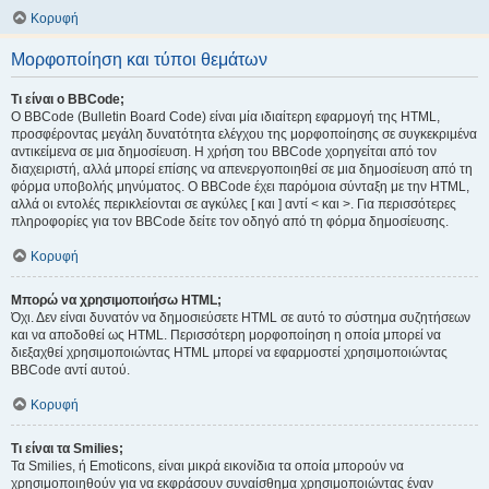
Κορυφή
Μορφοποίηση και τύποι θεμάτων
Τι είναι ο BBCode;
Ο BBCode (Bulletin Board Code) είναι μία ιδιαίτερη εφαρμογή της HTML,
προσφέροντας μεγάλη δυνατότητα ελέγχου της μορφοποίησης σε συγκεκριμένα
αντικείμενα σε μια δημοσίευση. Η χρήση του BBCode χορηγείται από τον
διαχειριστή, αλλά μπορεί επίσης να απενεργοποιηθεί σε μια δημοσίευση από τη
φόρμα υποβολής μηνύματος. Ο BBCode έχει παρόμοια σύνταξη με την HTML,
αλλά οι εντολές περικλείονται σε αγκύλες [ και ] αντί < και >. Για περισσότερες
πληροφορίες για τον BBCode δείτε τον οδηγό από τη φόρμα δημοσίευσης.
Κορυφή
Μπορώ να χρησιμοποιήσω HTML;
Όχι. Δεν είναι δυνατόν να δημοσιεύσετε HTML σε αυτό το σύστημα συζητήσεων
και να αποδοθεί ως HTML. Περισσότερη μορφοποίηση η οποία μπορεί να
διεξαχθεί χρησιμοποιώντας HTML μπορεί να εφαρμοστεί χρησιμοποιώντας
BBCode αντί αυτού.
Κορυφή
Τι είναι τα Smilies;
Τα Smilies, ή Emoticons, είναι μικρά εικονίδια τα οποία μπορούν να
χρησιμοποιηθούν για να εκφράσουν συναίσθημα χρησιμοποιώντας έναν