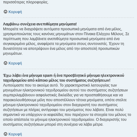
περισσότερες πληροφορίες.
Κορυφή
Λαμβάνω συνέχεια ανεπιθύμητα μηνύματα!
Μπορείτε να διαγράψετε αυτόματα προσωπικά μηνύματα από ένα μέλος,
χρησιμοποιώντας τους κανόνες μηνυμάτων στον Πίνακα Ελέγχου Μέλους. Σε
περίπτωση που λαμβάνετε ανεπιθύμητα προσωπικά μηνύματα από ένα
συγκεκριμένο μέλος, αναφέρετε τα μηνύματα στους συντονιστές. Έχουν τη
δυνατότητα να αποτρέψουν ένα μέλος από την αποστολή προσωπικών
μηνυμάτων.
Κορυφή
Έχω λάβει ένα μήνυμα spam ή ένα προσβλητικό μήνυμα ηλεκτρονικού
ταχυδρομείου από κάποιο μέλος του συστήματος συζητήσεων!
Λυπούμαστε που το ακούμε αυτό. Το χαρακτηριστικό λειτουργίας των
μηνυμάτων ηλεκτρονικού ταχυδρομείου αυτού του συστήματος συζητήσεων
συμπεριλαμβάνουν ασφαλιστικές δικλείδες για να προσπαθήσουμε και να
παρακολουθήσουμε μέλη που αποστέλλουν τέτοια μηνύματα, οπότε στείλτε
μήνυμα ηλεκτρονικού ταχυδρομείου στον διαχειριστή του συστήματος
συζητήσεων με πλήρες αντίγραφο του μηνύματος που λάβατε. Είναι πολύ
σημαντικό να υπάρχουν οι κεφαλίδες που περιέχουν τα στοιχεία του μέλους το
οποίο απέστειλε το μήνυμα ηλεκτρονικού ταχυδρομείου. Ο διαχειριστής του
συστήματος συζητήσεων μπορεί στη συνέχεια να λάβει μέτρα.
Κορυφή