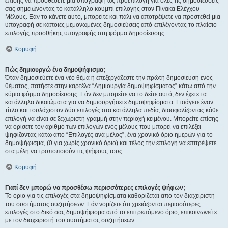
επίσης να προσθέσετε μια υπογραφή ως προεπιλογή για όλες τις δημοσιεύσεις
σας σημειώνοντας το κατάλληλο κουμπί επιλογής στον Πίνακα Ελέγχου
Μέλους. Εάν το κάνετε αυτό, μπορείτε και πάλι να αποτρέψετε να προστεθεί μια
υπογραφή σε κάποιες μεμονωμένες δημοσιεύσεις από-επιλέγοντας το πλαίσιο
επιλογής προσθήκης υπογραφής στη φόρμα δημοσίευσης.
Κορυφή
Πώς δημιουργώ ένα δημοψήφισμα;
Όταν δημοσιεύετε ένα νέο θέμα ή επεξεργάζεστε την πρώτη δημοσίευση ενός
θέματος, πατήστε στην καρτέλα “Δημιουργία δημοψηφίσματος” κάτω από την
κύρια φόρμα δημοσίευσης. Εάν δεν μπορείτε να το δείτε αυτό, δεν έχετε τα
κατάλληλα δικαιώματα για να δημιουργήσετε δημοψηφίσματα. Εισάγετε έναν
τίτλο και τουλάχιστον δύο επιλογές στα κατάλληλα πεδία, διασφαλίζοντας κάθε
επιλογή να είναι σε ξεχωριστή γραμμή στην περιοχή κειμένου. Μπορείτε επίσης
να ορίσετε τον αριθμό των επιλογών ενός μέλους που μπορεί να επιλέξει
ψηφίζοντας κάτω από “Επιλογές ανά μέλος”, ένα χρονικό όριο ημερών για το
δημοψήφισμα, (0 για χωρίς χρονικό όριο) και τέλος την επιλογή να επιτρέψετε
στα μέλη να τροποποιούν τις ψήφους τους.
Κορυφή
Γιατί δεν μπορώ να προσθέσω περισσότερες επιλογές ψήφων;
Το όριο για τις επιλογές στα δημοψηφίσματα καθορίζεται από τον διαχειριστή
του συστήματος συζητήσεων. Εάν νομίζετε ότι χρειάζονται περισσότερες
επιλογές στο δικό σας δημοψήφισμα από το επιτρεπόμενο όριο, επικοινωνείτε
με τον διαχειριστή του συστήματος συζητήσεων.