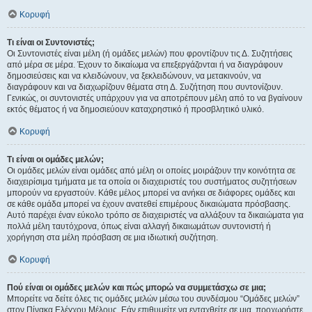
Κορυφή
Τι είναι οι Συντονιστές;
Οι Συντονιστές είναι μέλη (ή ομάδες μελών) που φροντίζουν τις Δ. Συζητήσεις
από μέρα σε μέρα. Έχουν το δικαίωμα να επεξεργάζονται ή να διαγράφουν
δημοσιεύσεις και να κλειδώνουν, να ξεκλειδώνουν, να μετακινούν, να
διαγράφουν και να διαχωρίζουν θέματα στη Δ. Συζήτηση που συντονίζουν.
Γενικώς, οι συντονιστές υπάρχουν για να αποτρέπουν μέλη από το να βγαίνουν
εκτός θέματος ή να δημοσιεύουν καταχρηστικό ή προσβλητικό υλικό.
Κορυφή
Τι είναι οι ομάδες μελών;
Οι ομάδες μελών είναι ομάδες από μέλη οι οποίες μοιράζουν την κοινότητα σε
διαχειρίσιμα τμήματα με τα οποία οι διαχειριστές του συστήματος συζητήσεων
μπορούν να εργαστούν. Κάθε μέλος μπορεί να ανήκει σε διάφορες ομάδες και
σε κάθε ομάδα μπορεί να έχουν ανατεθεί επιμέρους δικαιώματα πρόσβασης.
Αυτό παρέχει έναν εύκολο τρόπο σε διαχειριστές να αλλάξουν τα δικαιώματα για
πολλά μέλη ταυτόχρονα, όπως είναι αλλαγή δικαιωμάτων συντονιστή ή
χορήγηση στα μέλη πρόσβαση σε μια ιδιωτική συζήτηση.
Κορυφή
Πού είναι οι ομάδες μελών και πώς μπορώ να συμμετάσχω σε μια;
Μπορείτε να δείτε όλες τις ομάδες μελών μέσω του συνδέσμου “Ομάδες μελών”
στον Πίνακα Ελέγχου Μέλους. Εάν επιθυμείτε να ενταχθείτε σε μια, προχωρήστε