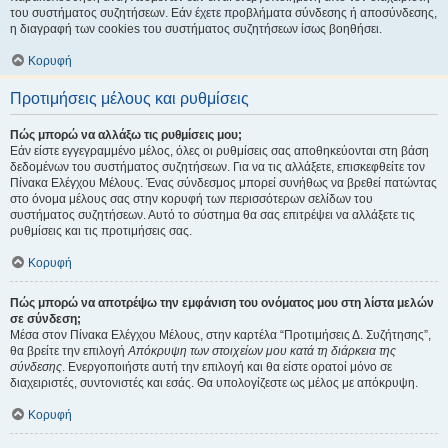
του συστήματος συζητήσεων. Εάν έχετε προβλήματα σύνδεσης ή αποσύνδεσης,
η διαγραφή των cookies του συστήματος συζητήσεων ίσως βοηθήσει.
Κορυφή
Προτιμήσεις μέλους και ρυθμίσεις
Πώς μπορώ να αλλάξω τις ρυθμίσεις μου;
Εάν είστε εγγεγραμμένο μέλος, όλες οι ρυθμίσεις σας αποθηκεύονται στη βάση
δεδομένων του συστήματος συζητήσεων. Για να τις αλλάξετε, επισκεφθείτε τον
Πίνακα Ελέγχου Μέλους. Ένας σύνδεσμος μπορεί συνήθως να βρεθεί πατώντας
στο όνομα μέλους σας στην κορυφή των περισσότερων σελίδων του
συστήματος συζητήσεων. Αυτό το σύστημα θα σας επιτρέψει να αλλάξετε τις
ρυθμίσεις και τις προτιμήσεις σας.
Κορυφή
Πώς μπορώ να αποτρέψω την εμφάνιση του ονόματος μου στη λίστα μελών
σε σύνδεση;
Μέσα στον Πίνακα Ελέγχου Μέλους, στην καρτέλα “Προτιμήσεις Δ. Συζήτησης”,
θα βρείτε την επιλογή
Απόκρυψη των στοιχείων μου κατά τη διάρκεια της
σύνδεσης
. Ενεργοποιήστε αυτή την επιλογή και θα είστε ορατοί μόνο σε
διαχειριστές, συντονιστές και εσάς. Θα υπολογίζεστε ως μέλος με απόκρυψη.
Κορυφή