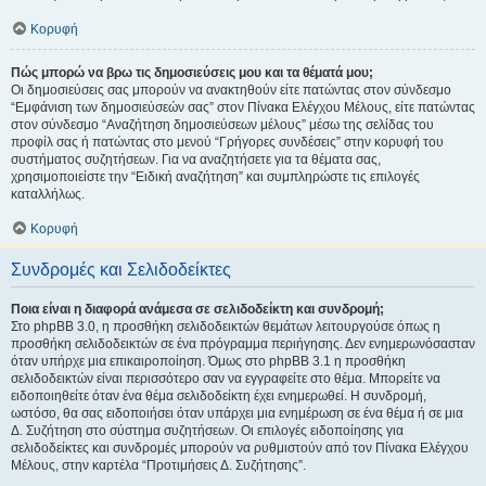
Κορυφή
Πώς μπορώ να βρω τις δημοσιεύσεις μου και τα θέματά μου;
Οι δημοσιεύσεις σας μπορούν να ανακτηθούν είτε πατώντας στον σύνδεσμο
“Εμφάνιση των δημοσιεύσεών σας” στον Πίνακα Ελέγχου Μέλους, είτε πατώντας
στον σύνδεσμο “Αναζήτηση δημοσιεύσεων μέλους” μέσω της σελίδας του
προφίλ σας ή πατώντας στο μενού “Γρήγορες συνδέσεις” στην κορυφή του
συστήματος συζητήσεων. Για να αναζητήσετε για τα θέματα σας,
χρησιμοποιείστε την “Ειδική αναζήτηση” και συμπληρώστε τις επιλογές
καταλλήλως.
Κορυφή
Συνδρομές και Σελιδοδείκτες
Ποια είναι η διαφορά ανάμεσα σε σελιδοδείκτη και συνδρομή;
Στο phpBB 3.0, η προσθήκη σελιδοδεικτών θεμάτων λειτουργούσε όπως η
προσθήκη σελιδοδεικτών σε ένα πρόγραμμα περιήγησης. Δεν ενημερωνόσασταν
όταν υπήρχε μια επικαιροποίηση. Όμως στο phpBB 3.1 η προσθήκη
σελιδοδεικτών είναι περισσότερο σαν να εγγραφείτε στο θέμα. Μπορείτε να
ειδοποιηθείτε όταν ένα θέμα σελιδοδείκτη έχει ενημερωθεί. Η συνδρομή,
ωστόσο, θα σας ειδοποιήσει όταν υπάρχει μια ενημέρωση σε ένα θέμα ή σε μια
Δ. Συζήτηση στο σύστημα συζητήσεων. Οι επιλογές ειδοποίησης για
σελιδοδείκτες και συνδρομές μπορούν να ρυθμιστούν από τον Πίνακα Ελέγχου
Μέλους, στην καρτέλα “Προτιμήσεις Δ. Συζήτησης”.