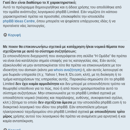
Γιατί δεν είναι διαθέσιμο το Χ χαρακτηριστικό;
Αυτό το πρόγραμμα δημιουργήθηκε και η άδεια χρήσης του αποδόθηκε από
την ομάδα ανάπτυξης λογισμικού phpBB Limited. Εάν νομίζετε ότι κάποιο
χαρακτηριστικό πρέπει να προστεθεί, επισκεφθείτε την ιστοσελίδα
phpBB Ideas Centre
, όπου μπορείτε να ψηφίσετε υπάρχουσες ιδέες ή να
προτείνετε νέες λειτουργίες.
Κορυφή
Με ποιον θα επικοινωνήσω σχετικά με κατάχρηση ή/και νομικά θέματα που
σχετίζονται με αυτό το σύστημα συζητήσεων;
Σε οποιονδήποτε διαχειριστή που αναγράφεται στη σελίδα “Η Ομάδα” θα πρέπει
να είναι ένα κατάλληλο σημείο επαφής για τις καταγγελίες σας. Εάν αυτός
εξακολουθεί να μην ανταποκρίνεται τότε θα πρέπει να επικοινωνήσετε με τον
ιδιοκτήτη του domain (κάντε μια
whois αναζήτηση
) ή, εάν αυτός λειτουργεί σε
μια δωρεάν υπηρεσία (π.χ. Yahoo !, free.fr, f2s.com, κλπ), με τη διοίκηση ή το
τμήμα καταχρήσεων της υπηρεσίας αυτής. Παρακαλώ σημειώστε ότι το phpBB
Limited
δεν έχει καμία αρμοδιότητα
και δεν μπορεί με οποιονδήποτε τρόπο να
θεωρηθεί υπεύθυνο για το πώς, πού ή από ποιον χρησιμοποιείται αυτό το
σύστημα συζητήσεων. Μην επικοινωνείτε με το phpBB Limited σχετικά με
οποιαδήποτε νομικό (παύσης και παράλειψης, ευθύνης, συκοφαντικό σχόλιο,
κλπ.) ζήτημα το οποίο
δεν σχετίζεται άμεσα
με την ιστοσελίδα phpBB.com ή το
διακριτικό λογισμικό του ιδίου του phpBB. Εάν αποστείλετε μήνυμα
ηλεκτρονικού ταχυδρομείου στο phpBB Limited σχετικά
με οποιοδήποτε τρίτο
μέρος
χρήσης αυτού του λογισμικού θα πρέπει να αναμένετε μια αρνητική ή και
καμία ανταπόκριση.