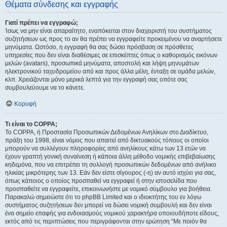
Θέματα σύνδεσης και εγγραφής
Γιατί πρέπει να εγγραφώ;
Ίσως να μην είναι απαραίτητο, εναπόκειται στον διαχειριστή του συστήματος
συζητήσεων ως προς το αν θα πρέπει να εγγραφείτε προκειμένου να αναρτήσετε
μηνύματα. Ωστόσο, η εγγραφή θα σας δώσει πρόσβαση σε πρόσθετες
υπηρεσίες που δεν είναι διαθέσιμες σε επισκέπτες όπως ο καθορισμός εικόνων
μελών (avatars), προσωπικά μηνύματα, αποστολή και λήψη μηνυμάτων
ηλεκτρονικού ταχυδρομείου από και προς άλλα μέλη, ένταξη σε ομάδα μελών,
κλπ. Χρειάζονται μόνο μερικά λεπτά για την εγγραφή σας οπότε σας
συμβουλεύουμε να το κάνετε.
Κορυφή
Τι είναι το COPPA;
Το COPPA, ή Προστασία Προσωπικών Δεδομένων Ανηλίκων στο Διαδίκτυο,
πράξη του 1998, είναι νόμος που απαιτεί από δικτυακούς τόπους οι οποίοι
μπορούν να συλλέγουν πληροφορίες από ανηλίκους κάτω των 13 ετών να
έχουν γραπτή γονική συναίνεση ή κάποια άλλη μέθοδο νομικής επιβεβαίωσης
κηδεμόνα, που να επιτρέπει τη συλλογή προσωπικών δεδομένων από ανήλικο
ηλικίας μικρότερης των 13. Εάν δεν είστε σίγουρος (-η) αν αυτό ισχύει για σας,
όπως κάποιος ο οποίος προσπαθεί να εγγραφεί ή στην ιστοσελίδα που
προσπαθείτε να εγγραφείτε, επικοινωνήστε με νομικό σύμβουλο για βοήθεια.
Παρακαλώ σημειώστε ότι το phpBB Limited και ο ιδιοκτήτης του εν λόγω
συστήματος συζητήσεων δεν μπορεί να δώσει νομική συμβουλή και δεν είναι
ένα σημείο επαφής για ενδοιασμούς νομικού χαρακτήρα οποιουδήποτε είδους,
εκτός από τις περιπτώσεις που περιγράφονται στην ερώτηση “Με ποιόν θα