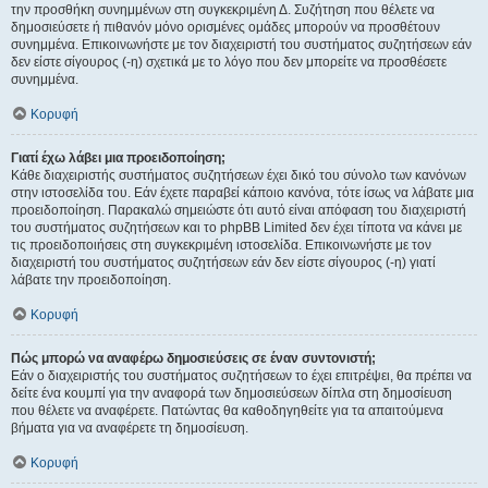
την προσθήκη συνημμένων στη συγκεκριμένη Δ. Συζήτηση που θέλετε να
δημοσιεύσετε ή πιθανόν μόνο ορισμένες ομάδες μπορούν να προσθέτουν
συνημμένα. Επικοινωνήστε με τον διαχειριστή του συστήματος συζητήσεων εάν
δεν είστε σίγουρος (-η) σχετικά με το λόγο που δεν μπορείτε να προσθέσετε
συνημμένα.
Κορυφή
Γιατί έχω λάβει μια προειδοποίηση;
Κάθε διαχειριστής συστήματος συζητήσεων έχει δικό του σύνολο των κανόνων
στην ιστοσελίδα του. Εάν έχετε παραβεί κάποιο κανόνα, τότε ίσως να λάβατε μια
προειδοποίηση. Παρακαλώ σημειώστε ότι αυτό είναι απόφαση του διαχειριστή
του συστήματος συζητήσεων και το phpBB Limited δεν έχει τίποτα να κάνει με
τις προειδοποιήσεις στη συγκεκριμένη ιστοσελίδα. Επικοινωνήστε με τον
διαχειριστή του συστήματος συζητήσεων εάν δεν είστε σίγουρος (-η) γιατί
λάβατε την προειδοποίηση.
Κορυφή
Πώς μπορώ να αναφέρω δημοσιεύσεις σε έναν συντονιστή;
Εάν ο διαχειριστής του συστήματος συζητήσεων το έχει επιτρέψει, θα πρέπει να
δείτε ένα κουμπί για την αναφορά των δημοσιεύσεων δίπλα στη δημοσίευση
που θέλετε να αναφέρετε. Πατώντας θα καθοδηγηθείτε για τα απαιτούμενα
βήματα για να αναφέρετε τη δημοσίευση.
Κορυφή