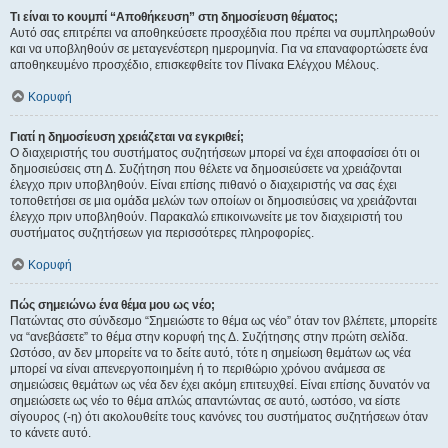
Τι είναι το κουμπί “Αποθήκευση” στη δημοσίευση θέματος;
Αυτό σας επιτρέπει να αποθηκεύσετε προσχέδια που πρέπει να συμπληρωθούν
και να υποβληθούν σε μεταγενέστερη ημερομηνία. Για να επαναφορτώσετε ένα
αποθηκευμένο προσχέδιο, επισκεφθείτε τον Πίνακα Ελέγχου Μέλους.
Κορυφή
Γιατί η δημοσίευση χρειάζεται να εγκριθεί;
Ο διαχειριστής του συστήματος συζητήσεων μπορεί να έχει αποφασίσει ότι οι
δημοσιεύσεις στη Δ. Συζήτηση που θέλετε να δημοσιεύσετε να χρειάζονται
έλεγχο πριν υποβληθούν. Είναι επίσης πιθανό ο διαχειριστής να σας έχει
τοποθετήσει σε μια ομάδα μελών των οποίων οι δημοσιεύσεις να χρειάζονται
έλεγχο πριν υποβληθούν. Παρακαλώ επικοινωνείτε με τον διαχειριστή του
συστήματος συζητήσεων για περισσότερες πληροφορίες.
Κορυφή
Πώς σημειώνω ένα θέμα μου ως νέο;
Πατώντας στο σύνδεσμο “Σημειώστε το θέμα ως νέο” όταν τον βλέπετε, μπορείτε
να “ανεβάσετε” το θέμα στην κορυφή της Δ. Συζήτησης στην πρώτη σελίδα.
Ωστόσο, αν δεν μπορείτε να το δείτε αυτό, τότε η σημείωση θεμάτων ως νέα
μπορεί να είναι απενεργοποιημένη ή το περιθώριο χρόνου ανάμεσα σε
σημειώσεις θεμάτων ως νέα δεν έχει ακόμη επιτευχθεί. Είναι επίσης δυνατόν να
σημειώσετε ως νέο το θέμα απλώς απαντώντας σε αυτό, ωστόσο, να είστε
σίγουρος (-η) ότι ακολουθείτε τους κανόνες του συστήματος συζητήσεων όταν
το κάνετε αυτό.