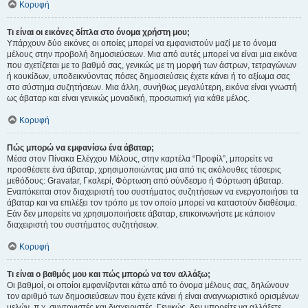
Κορυφή
Τι είναι οι εικόνες δίπλα στο όνομα χρήστη μου;
Υπάρχουν δύο εικόνες οι οποίες μπορεί να εμφανιστούν μαζί με το όνομα
μέλους στην προβολή δημοσιεύσεων. Μια από αυτές μπορεί να είναι μια εικόνα
που σχετίζεται με το βαθμό σας, γενικώς με τη μορφή των άστρων, τετραγώνων
ή κουκίδων, υποδεικνύοντας πόσες δημοσιεύσεις έχετε κάνει ή το αξίωμα σας
στο σύστημα συζητήσεων. Μια άλλη, συνήθως μεγαλύτερη, εικόνα είναι γνωστή
ως άβαταρ και είναι γενικώς μοναδική, προσωπική για κάθε μέλος.
Κορυφή
Πώς μπορώ να εμφανίσω ένα άβαταρ;
Μέσα στον Πίνακα Ελέγχου Μέλους, στην καρτέλα “Προφίλ”, μπορείτε να
προσθέσετε ένα άβαταρ, χρησιμοποιώντας μια από τις ακόλουθες τέσσερις
μεθόδους: Gravatar, Γκαλερί, Φόρτωση από σύνδεσμο ή Φόρτωση άβαταρ.
Εναπόκειται στον διαχειριστή του συστήματος συζητήσεων να ενεργοποιήσει τα
άβαταρ και να επιλέξει τον τρόπο με τον οποίο μπορεί να καταστούν διαθέσιμα.
Εάν δεν μπορείτε να χρησιμοποιήσετε άβαταρ, επικοινωνήστε με κάποιον
διαχειριστή του συστήματος συζητήσεων.
Κορυφή
Τι είναι ο βαθμός μου και πώς μπορώ να τον αλλάξω;
Οι βαθμοί, οι οποίοι εμφανίζονται κάτω από το όνομα μέλους σας, δηλώνουν
τον αριθμό των δημοσιεύσεων που έχετε κάνει ή είναι αναγνωριστικό ορισμένων
μελών, π.χ. συντονιστές και διαχειριστές. Γενικώς, δεν μπορείτε να αλλάξετε