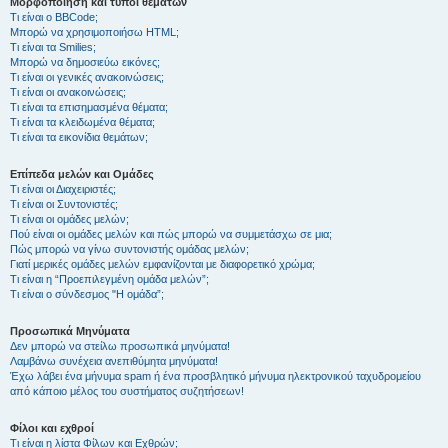
Μορφοποίηση και τύποι θεμάτων
Τι είναι ο BBCode;
Μπορώ να χρησιμοποιήσω HTML;
Τι είναι τα Smilies;
Μπορώ να δημοσιεύω εικόνες;
Τι είναι οι γενικές ανακοινώσεις;
Τι είναι οι ανακοινώσεις;
Τι είναι τα επισημασμένα θέματα;
Τι είναι τα κλειδωμένα θέματα;
Τι είναι τα εικονίδια θεμάτων;
Επίπεδα μελών και Ομάδες
Τι είναι οι Διαχειριστές;
Τι είναι οι Συντονιστές;
Τι είναι οι ομάδες μελών;
Πού είναι οι ομάδες μελών και πώς μπορώ να συμμετάσχω σε μια;
Πώς μπορώ να γίνω συντονιστής ομάδας μελών;
Γιατί μερικές ομάδες μελών εμφανίζονται με διαφορετικό χρώμα;
Τι είναι η “Προεπιλεγμένη ομάδα μελών”;
Τι είναι ο σύνδεσμος "Η ομάδα”;
Προσωπικά Μηνύματα
Δεν μπορώ να στείλω προσωπικά μηνύματα!
Λαμβάνω συνέχεια ανεπιθύμητα μηνύματα!
Έχω λάβει ένα μήνυμα spam ή ένα προσβλητικό μήνυμα ηλεκτρονικού ταχυδρομείου
από κάποιο μέλος του συστήματος συζητήσεων!
Φίλοι και εχθροί
Τι είναι η λίστα Φίλων και Εχθρών;