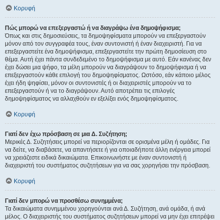
Κορυφή
Πώς μπορώ να επεξεργαστώ ή να διαγράψω ένα δημοψήφισμα;
Όπως και στις δημοσιεύσεις, τα δημοψηφίσματα μπορούν να επεξεργαστούν
μόνον από τον συγγραφέα τους, έναν συντονιστή ή έναν διαχειριστή. Για να
επεξεργαστείτε ένα δημοψήφισμα, επεξεργαστείτε την πρώτη δημοσίευση στο
θέμα. Αυτή έχει πάντα συνδεδεμένο το δημοψήφισμα με αυτό. Εάν κανένας δεν
έχει δώσει μια ψήφο, τα μέλη μπορούν να διαγράψουν το δημοψήφισμα ή να
επεξεργαστούν κάθε επιλογή του δημοψηφίσματος. Ωστόσο, εάν κάποιο μέλος
έχει ήδη ψηφίσει, μόνον οι συντονιστές ή οι διαχειριστές μπορούν να το
επεξεργαστούν ή να το διαγράψουν. Αυτό αποτρέπει τις επιλογές
δημοψηφίσματος να αλλαχθούν εν εξελίξει ενός δημοψηφίσματος.
Κορυφή
Γιατί δεν έχω πρόσβαση σε μια Δ. Συζήτηση;
Μερικές Δ. Συζητήσεις μπορεί να περιορίζονται σε ορισμένα μέλη ή ομάδες. Για
να δείτε, να διαβάσετε, να απαντήσετε ή για οποιαδήποτε άλλη ενέργεια μπορεί
να χρειάζεστε ειδικά δικαιώματα. Επικοινωνήστε με έναν συντονιστή ή
διαχειριστή του συστήματος συζητήσεων για να σας χορηγήσει την πρόσβαση.
Κορυφή
Γιατί δεν μπορώ να προσθέσω συνημμένα;
Τα δικαιώματα συνημμένου χορηγούνται ανά Δ. Συζήτηση, ανά ομάδα, ή ανά
μέλος. Ο διαχειριστής του συστήματος συζητήσεων μπορεί να μην έχει επιτρέψει