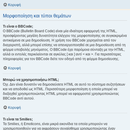
Κορυφή
Μορφοποίηση και τύποι θεμάτων
Τι είναι ο BBCode;
Ο BBCode (Bulletin Board Code) είναι μία ιδιαίτερη εφαρμογή της HTML,
προσφέροντας μεγάλη δυνατότητα ελέγχου της μορφοποίησης σε συγκεκριμένα
αντικείμενα σε μια δημοσίευση. Η χρήση του BBCode χορηγείται από τον
διαχειριστή, αλλά μπορεί επίσης να απενεργοποιηθεί σε μια δημοσίευση από τη
φόρμα υποβολής μηνύματος. Ο BBCode έχει παρόμοια σύνταξη με την HTML,
αλλά οι εντολές περικλείονται σε αγκύλες [ και ] αντί < και >. Για περισσότερες
πληροφορίες για τον BBCode δείτε τον οδηγό από τη φόρμα δημοσίευσης.
Κορυφή
Μπορώ να χρησιμοποιήσω HTML;
Όχι. Δεν είναι δυνατόν να δημοσιεύσετε HTML σε αυτό το σύστημα συζητήσεων
και να αποδοθεί ως HTML. Περισσότερη μορφοποίηση η οποία μπορεί να
διεξαχθεί χρησιμοποιώντας HTML μπορεί να εφαρμοστεί χρησιμοποιώντας
BBCode αντί αυτού.
Κορυφή
Τι είναι τα Smilies;
Τα Smilies, ή Emoticons, είναι μικρά εικονίδια τα οποία μπορούν να
χρησιμοποιηθούν για να εκφράσουν συναίσθημα χρησιμοποιώντας έναν