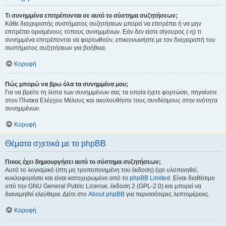
Τι συνημμένα επιτρέπονται σε αυτό το σύστημα συζητήσεων;
Κάθε διαχειριστής συστήματος συζητήσεων μπορεί να επιτρέπει ή να μην
επιτρέπει ορισμένους τύπους συνημμένων. Εάν δεν είστε σίγουρος (-η) τι
συνημμένα επιτρέπονται να φορτωθούν, επικοινωνήστε με τον διαχειριστή του
συστήματος συζητήσεων για βοήθεια.
Κορυφή
Πώς μπορώ να βρω όλα τα συνημμένα μου;
Για να βρείτε τη λίστα των συνημμένων σας τα οποία έχετε φορτώσει, πηγαίνετε
στον Πίνακα Ελέγχου Μέλους και ακολουθήστε τους συνδέσμους στην ενότητα
συνημμένων.
Κορυφή
Θέματα σχετικά με το phpBB
Ποιος έχει δημιουργήσει αυτό το σύστημα συζητήσεων;
Αυτό το λογισμικό (στη μη τροποποιημένη του έκδοση) έχει υλοποιηθεί,
κυκλοφορήσει και είναι κατοχυρωμένο από το
phpBB Limited
. Είναι διαθέσιμο
υπό την GNU General Public License, έκδοση 2 (GPL-2.0) και μπορεί να
διανεμηθεί ελεύθερα. Δείτε στο
About phpBB
για περισσότερες λεπτομέρειες.
Κορυφή