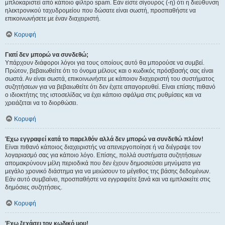
μπλοκαριστεί από κάποιο φίλτρο spam. Εάν είστε σίγουρος (-η) ότι η διεύθυνση
ηλεκτρονικού ταχυδρομείου που δώσατε είναι σωστή, προσπαθήστε να
επικοινωνήσετε με έναν διαχειριστή.
Κορυφή
Γιατί δεν μπορώ να συνδεθώ;
Υπάρχουν διάφοροι λόγοι για τους οποίους αυτό θα μπορούσε να συμβεί.
Πρώτον, βεβαιωθείτε ότι το όνομα μέλους και ο κωδικός πρόσβασής σας είναι
σωστά. Αν είναι σωστά, επικοινωνήστε με κάποιον διαχειριστή του συστήματος
συζητήσεων για να βεβαιωθείτε ότι δεν έχετε απαγορευθεί. Είναι επίσης πιθανό
ο ιδιοκτήτης της ιστοσελίδας να έχει κάποιο σφάλμα στις ρυθμίσεις και να
χρειάζεται να το διορθώσει.
Κορυφή
Έχω εγγραφεί κατά το παρελθόν αλλά δεν μπορώ να συνδεθώ πλέον!
Είναι πιθανό κάποιος διαχειριστής να απενεργοποίησε ή να διέγραψε τον
λογαριασμό σας για κάποιο λόγο. Επίσης, πολλά συστήματα συζητήσεων
απομακρύνουν μέλη περιοδικά που δεν έχουν δημοσιεύσει μηνύματα για
μεγάλο χρονικό διάστημα για να μειώσουν το μέγεθος της βάσης δεδομένων.
Εάν αυτό συμβαίνει, προσπαθήστε να εγγραφείτε ξανά και να εμπλακείτε στις
δημόσιες συζητήσεις.
Κορυφή
Έχω ξεχάσει τον κωδικό μου!