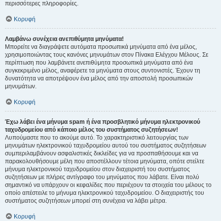
περισσότερες πληροφορίες.
Κορυφή
Λαμβάνω συνέχεια ανεπιθύμητα μηνύματα!
Μπορείτε να διαγράψετε αυτόματα προσωπικά μηνύματα από ένα μέλος,
χρησιμοποιώντας τους κανόνες μηνυμάτων στον Πίνακα Ελέγχου Μέλους. Σε
περίπτωση που λαμβάνετε ανεπιθύμητα προσωπικά μηνύματα από ένα
συγκεκριμένο μέλος, αναφέρετε τα μηνύματα στους συντονιστές. Έχουν τη
δυνατότητα να αποτρέψουν ένα μέλος από την αποστολή προσωπικών
μηνυμάτων.
Κορυφή
Έχω λάβει ένα μήνυμα spam ή ένα προσβλητικό μήνυμα ηλεκτρονικού
ταχυδρομείου από κάποιο μέλος του συστήματος συζητήσεων!
Λυπούμαστε που το ακούμε αυτό. Το χαρακτηριστικό λειτουργίας των
μηνυμάτων ηλεκτρονικού ταχυδρομείου αυτού του συστήματος συζητήσεων
συμπεριλαμβάνουν ασφαλιστικές δικλείδες για να προσπαθήσουμε και να
παρακολουθήσουμε μέλη που αποστέλλουν τέτοια μηνύματα, οπότε στείλτε
μήνυμα ηλεκτρονικού ταχυδρομείου στον διαχειριστή του συστήματος
συζητήσεων με πλήρες αντίγραφο του μηνύματος που λάβατε. Είναι πολύ
σημαντικό να υπάρχουν οι κεφαλίδες που περιέχουν τα στοιχεία του μέλους το
οποίο απέστειλε το μήνυμα ηλεκτρονικού ταχυδρομείου. Ο διαχειριστής του
συστήματος συζητήσεων μπορεί στη συνέχεια να λάβει μέτρα.
Κορυφή