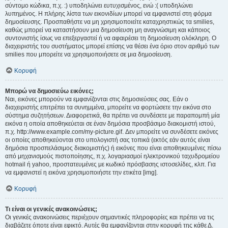
σύντομο κώδικα, π.χ. :) υποδηλώνει ευτυχισμένος, ενώ :( υποδηλώνει
λυπημένος. Η πλήρης λίστα των εικονιδίων μπορεί να εμφανιστεί στη φόρμα
δημοσίευσης. Προσπαθήστε να μη χρησιμοποιείτε καταχρηστικώς τα smilies,
καθώς μπορεί να καταστήσουν μια δημοσίευση μη αναγνώσιμη και κάποιος
συντονιστής ίσως να επεξεργαστεί ή να αφαιρέσει τη δημοσίευση ολόκληρη. Ο
διαχειριστής του συστήματος μπορεί επίσης να θέσει ένα όριο στον αριθμό των
smilies που μπορείτε να χρησιμοποιήσετε σε μια δημοσίευση.
Κορυφή
Μπορώ να δημοσιεύω εικόνες;
Ναι, εικόνες μπορούν να εμφανίζονται στις δημοσιεύσεις σας. Εάν ο
διαχειριστής επιτρέπει τα συνημμένα, μπορείτε να φορτώσετε την εικόνα στο
σύστημα συζητήσεων. Διαφορετικά, θα πρέπει να συνδέσετε με παραπομπή μία
εικόνα η οποία αποθηκεύεται σε έναν δημόσια προσβάσιμο διακομιστή ιστού,
π.χ. http://www.example.com/my-picture.gif. Δεν μπορείτε να συνδέσετε εικόνες
οι οποίες αποθηκεύονται στο υπολογιστή σας τοπικά (εκτός εάν αυτός είναι
δημόσια προσπελάσιμος διακομιστής) ή εικόνες που είναι αποθηκευμένες πίσω
από μηχανισμούς πιστοποίησης, π.χ. λογαριασμοί ηλεκτρονικού ταχυδρομείου
hotmail ή yahoo, προστατευμένες με κωδικό πρόσβασης ιστοσελίδες, κλπ. Για
να εμφανιστεί η εικόνα χρησιμοποιήστε την ετικέτα [img].
Κορυφή
Τι είναι οι γενικές ανακοινώσεις;
Οι γενικές ανακοινώσεις περιέχουν σημαντικές πληροφορίες και πρέπει να τις
διαβάζετε όποτε είναι εφικτό. Αυτές θα εμφανίζονται στην κορυφή της κάθε Δ.