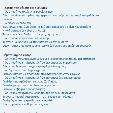
Προτιμήσεις μέλους και ρυθμίσεις
Πώς μπορώ να αλλάξω τις ρυθμίσεις μου;
Πώς μπορώ να αποτρέψω την εμφάνιση του ονόματος μου στη λίστα μελών σε
σύνδεση;
Η ώρα δεν είναι σωστή!
Έχω αλλάξει τη ζώνη ώρας και η ώρα εξακολουθεί να είναι λανθασμένη!
Η γλώσσα μου δεν είναι στη λίστα!
Τι είναι οι εικόνες δίπλα στο όνομα χρήστη μου;
Πώς μπορώ να εμφανίσω ένα άβαταρ;
Τι είναι ο βαθμός μου και πώς μπορώ να τον αλλάξω;
Όταν πατάω στον σύνδεσμο email για ένα μέλος μου ζητάει να συνδεθώ;
Θέματα δημοσίευσης
Πώς μπορώ να δημιουργήσω ένα νέο θέμα ή να δημοσιεύσω μια απάντηση;
Πώς μπορώ να επεξεργαστώ ή να διαγράψω μια δημοσίευση;
Πώς προσθέτω μια υπογραφή στη δημοσίευση μου;
Πώς δημιουργώ ένα δημοψήφισμα;
Γιατί δεν μπορώ να προσθέσω περισσότερες επιλογές ψήφων;
Πώς μπορώ να επεξεργαστώ ή να διαγράψω ένα δημοψήφισμα;
Γιατί δεν έχω πρόσβαση σε μια Δ. Συζήτηση;
Γιατί δεν μπορώ να προσθέσω συνημμένα;
Γιατί έχω λάβει μια προειδοποίηση;
Πώς μπορώ να αναφέρω δημοσιεύσεις σε έναν συντονιστή;
Τι είναι το κουμπί “Αποθήκευση” στη δημοσίευση θέματος;
Γιατί η δημοσίευση χρειάζεται να εγκριθεί;
Πώς σημειώνω ένα θέμα μου ως νέο;