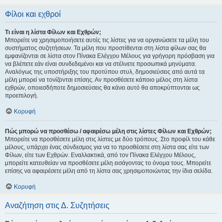
Φίλοι και εχθροί
Τι είναι η λίστα Φίλων και Εχθρών;
Μπορείτε να χρησιμοποιήσετε αυτές τις λίστες για να οργανώσετε τα μέλη του
συστήματος συζητήσεων. Τα μέλη που προστίθενται στη λίστα φίλων σας θα
εμφανίζονται σε λίστα στον Πίνακα Ελέγχου Μέλους για γρήγορη πρόσβαση για
να βλέπετε εάν είναι συνδεδεμένοι και να στέλνετε προσωπικά μηνύματα.
Αναλόγως της υποστήριξης του προτύπου στυλ, δημοσιεύσεις από αυτά τα
μέλη μπορεί να τονίζονται επίσης. Αν προσθέσετε κάποιο μέλος στη λίστα
εχθρών, οποιεσδήποτε δημοσιεύσεις θα κάνει αυτό θα αποκρύπτονται ως
προεπιλογή.
Κορυφή
Πώς μπορώ να προσθέσω / αφαιρέσω μέλη στις λίστες Φίλων και Εχθρών;
Μπορείτε να προσθέσετε μέλη στις λίστες με δύο τρόπους. Στο προφίλ του κάθε
μέλους, υπάρχει ένας σύνδεσμος για να το προσθέσετε στη λίστα σας είτε των
Φίλων, είτε των Εχθρών. Εναλλακτικά, από τον Πίνακα Ελέγχου Μέλους,
μπορείτε κατευθείαν να προσθέσετε μέλη εισάγοντας το όνομα τους. Μπορείτε
επίσης να αφαιρέσετε μέλη από τη λίστα σας χρησιμοποιώντας την ίδια σελίδα.
Κορυφή
Αναζήτηση στις Δ. Συζητήσεις