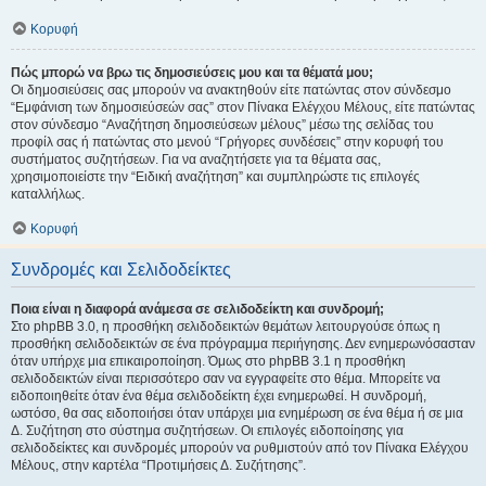
Κορυφή
Πώς μπορώ να βρω τις δημοσιεύσεις μου και τα θέματά μου;
Οι δημοσιεύσεις σας μπορούν να ανακτηθούν είτε πατώντας στον σύνδεσμο
“Εμφάνιση των δημοσιεύσεών σας” στον Πίνακα Ελέγχου Μέλους, είτε πατώντας
στον σύνδεσμο “Αναζήτηση δημοσιεύσεων μέλους” μέσω της σελίδας του
προφίλ σας ή πατώντας στο μενού “Γρήγορες συνδέσεις” στην κορυφή του
συστήματος συζητήσεων. Για να αναζητήσετε για τα θέματα σας,
χρησιμοποιείστε την “Ειδική αναζήτηση” και συμπληρώστε τις επιλογές
καταλλήλως.
Κορυφή
Συνδρομές και Σελιδοδείκτες
Ποια είναι η διαφορά ανάμεσα σε σελιδοδείκτη και συνδρομή;
Στο phpBB 3.0, η προσθήκη σελιδοδεικτών θεμάτων λειτουργούσε όπως η
προσθήκη σελιδοδεικτών σε ένα πρόγραμμα περιήγησης. Δεν ενημερωνόσασταν
όταν υπήρχε μια επικαιροποίηση. Όμως στο phpBB 3.1 η προσθήκη
σελιδοδεικτών είναι περισσότερο σαν να εγγραφείτε στο θέμα. Μπορείτε να
ειδοποιηθείτε όταν ένα θέμα σελιδοδείκτη έχει ενημερωθεί. Η συνδρομή,
ωστόσο, θα σας ειδοποιήσει όταν υπάρχει μια ενημέρωση σε ένα θέμα ή σε μια
Δ. Συζήτηση στο σύστημα συζητήσεων. Οι επιλογές ειδοποίησης για
σελιδοδείκτες και συνδρομές μπορούν να ρυθμιστούν από τον Πίνακα Ελέγχου
Μέλους, στην καρτέλα “Προτιμήσεις Δ. Συζήτησης”.