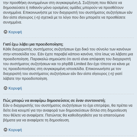
την προσθήκη συνημμένων στη συγκεκριμένη Δ. Συζήτηση που θέλετε να
δημοσιεύσετε ή πιθανόν μόνο ορισμένες ομάδες μπορούν να προσθέτουν
συνημμένα. Επικοινωνήστε με τον διαχειριστή του συστήματος συζητήσεων εάν
δεν είστε σίγουρος (-η) σχετικά με το λόγο που δεν μπορείτε να προσθέσετε
συνημμένα.
Κορυφή
Γιατί έχω λάβει μια προειδοποίηση;
Κάθε διαχειριστής συστήματος συζητήσεων έχει δικό του σύνολο των κανόνων
στην ιστοσελίδα του. Εάν έχετε παραβεί κάποιο κανόνα, τότε ίσως να λάβατε μια
προειδοποίηση. Παρακαλώ σημειώστε ότι αυτό είναι απόφαση του διαχειριστή
του συστήματος συζητήσεων και το phpBB Limited δεν έχει τίποτα να κάνει με
τις προειδοποιήσεις στη συγκεκριμένη ιστοσελίδα. Επικοινωνήστε με τον
διαχειριστή του συστήματος συζητήσεων εάν δεν είστε σίγουρος (-η) γιατί
λάβατε την προειδοποίηση.
Κορυφή
Πώς μπορώ να αναφέρω δημοσιεύσεις σε έναν συντονιστή;
Εάν ο διαχειριστής του συστήματος συζητήσεων το έχει επιτρέψει, θα πρέπει να
δείτε ένα κουμπί για την αναφορά των δημοσιεύσεων δίπλα στη δημοσίευση
που θέλετε να αναφέρετε. Πατώντας θα καθοδηγηθείτε για τα απαιτούμενα
βήματα για να αναφέρετε τη δημοσίευση.
Κορυφή