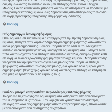
επίσης να προσθέσετε μια υπογραφή ως προεπιλογή για όλες τις δημοσιεύσεις
σας σημειώνοντας το κατάλληλο κουμπί επιλογής στον Πίνακα Ελέγχου
Μέλους. Εάν το κάνετε αυτό, μπορείτε και πάλι να αποτρέψετε να προστεθεί μια
υπογραφή σε κάποιες μεμονωμένες δημοσιεύσεις από-επιλέγοντας το πλαίσιο
επιλογής προσθήκης υπογραφής στη φόρμα δημοσίευσης.
Κορυφή
Πώς δημιουργώ ένα δημοψήφισμα;
Όταν δημοσιεύετε ένα νέο θέμα ή επεξεργάζεστε την πρώτη δημοσίευση ενός
θέματος, πατήστε στην καρτέλα “Δημιουργία δημοψηφίσματος” κάτω από την
κύρια φόρμα δημοσίευσης. Εάν δεν μπορείτε να το δείτε αυτό, δεν έχετε τα
κατάλληλα δικαιώματα για να δημιουργήσετε δημοψηφίσματα. Εισάγετε έναν
τίτλο και τουλάχιστον δύο επιλογές στα κατάλληλα πεδία, διασφαλίζοντας κάθε
επιλογή να είναι σε ξεχωριστή γραμμή στην περιοχή κειμένου. Μπορείτε επίσης
να ορίσετε τον αριθμό των επιλογών ενός μέλους που μπορεί να επιλέξει
ψηφίζοντας κάτω από “Επιλογές ανά μέλος”, ένα χρονικό όριο ημερών για το
δημοψήφισμα, (0 για χωρίς χρονικό όριο) και τέλος την επιλογή να επιτρέψετε
στα μέλη να τροποποιούν τις ψήφους τους.
Κορυφή
Γιατί δεν μπορώ να προσθέσω περισσότερες επιλογές ψήφων;
Το όριο για τις επιλογές στα δημοψηφίσματα καθορίζεται από τον διαχειριστή
του συστήματος συζητήσεων. Εάν νομίζετε ότι χρειάζονται περισσότερες
επιλογές στο δικό σας δημοψήφισμα από το επιτρεπόμενο όριο, επικοινωνείτε
με τον διαχειριστή του συστήματος συζητήσεων.