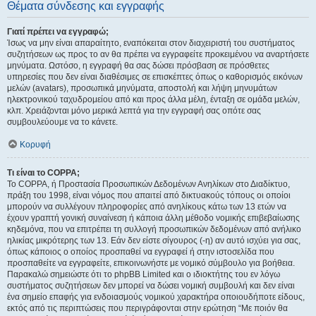
Θέματα σύνδεσης και εγγραφής
Γιατί πρέπει να εγγραφώ;
Ίσως να μην είναι απαραίτητο, εναπόκειται στον διαχειριστή του συστήματος
συζητήσεων ως προς το αν θα πρέπει να εγγραφείτε προκειμένου να αναρτήσετε
μηνύματα. Ωστόσο, η εγγραφή θα σας δώσει πρόσβαση σε πρόσθετες
υπηρεσίες που δεν είναι διαθέσιμες σε επισκέπτες όπως ο καθορισμός εικόνων
μελών (avatars), προσωπικά μηνύματα, αποστολή και λήψη μηνυμάτων
ηλεκτρονικού ταχυδρομείου από και προς άλλα μέλη, ένταξη σε ομάδα μελών,
κλπ. Χρειάζονται μόνο μερικά λεπτά για την εγγραφή σας οπότε σας
συμβουλεύουμε να το κάνετε.
Κορυφή
Τι είναι το COPPA;
Το COPPA, ή Προστασία Προσωπικών Δεδομένων Ανηλίκων στο Διαδίκτυο,
πράξη του 1998, είναι νόμος που απαιτεί από δικτυακούς τόπους οι οποίοι
μπορούν να συλλέγουν πληροφορίες από ανηλίκους κάτω των 13 ετών να
έχουν γραπτή γονική συναίνεση ή κάποια άλλη μέθοδο νομικής επιβεβαίωσης
κηδεμόνα, που να επιτρέπει τη συλλογή προσωπικών δεδομένων από ανήλικο
ηλικίας μικρότερης των 13. Εάν δεν είστε σίγουρος (-η) αν αυτό ισχύει για σας,
όπως κάποιος ο οποίος προσπαθεί να εγγραφεί ή στην ιστοσελίδα που
προσπαθείτε να εγγραφείτε, επικοινωνήστε με νομικό σύμβουλο για βοήθεια.
Παρακαλώ σημειώστε ότι το phpBB Limited και ο ιδιοκτήτης του εν λόγω
συστήματος συζητήσεων δεν μπορεί να δώσει νομική συμβουλή και δεν είναι
ένα σημείο επαφής για ενδοιασμούς νομικού χαρακτήρα οποιουδήποτε είδους,
εκτός από τις περιπτώσεις που περιγράφονται στην ερώτηση “Με ποιόν θα