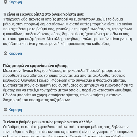
Κορυφή
Τι είναι οι εικόνες δίπλα στο όνομα χρήστη μου;
Υπάρχουν δύο εικόνες οι οποίες μπορεί να εμφανιστούν μαζί με το όνομα
μέλους στην προβολή δημοσιεύσεων. Μια από αυτές μπορεί να είναι μια εικόνα
που σχετίζεται με το βαθμό σας, γενικώς με τη μορφή των άστρων, τετραγώνων
ή κουκίδων, υποδεικνύοντας πόσες δημοσιεύσεις έχετε κάνει ή το αξίωμα σας
στο σύστημα συζητήσεων. Μια άλλη, συνήθως μεγαλύτερη, εικόνα είναι γνωστή
ως άβαταρ και είναι γενικώς μοναδική, προσωπική για κάθε μέλος.
Κορυφή
Πώς μπορώ να εμφανίσω ένα άβαταρ;
Μέσα στον Πίνακα Ελέγχου Μέλους, στην καρτέλα “Προφίλ”, μπορείτε να
προσθέσετε ένα άβαταρ, χρησιμοποιώντας μια από τις ακόλουθες τέσσερις
μεθόδους: Gravatar, Γκαλερί, Φόρτωση από σύνδεσμο ή Φόρτωση άβαταρ.
Εναπόκειται στον διαχειριστή του συστήματος συζητήσεων να ενεργοποιήσει τα
άβαταρ και να επιλέξει τον τρόπο με τον οποίο μπορεί να καταστούν διαθέσιμα.
Εάν δεν μπορείτε να χρησιμοποιήσετε άβαταρ, επικοινωνήστε με κάποιον
διαχειριστή του συστήματος συζητήσεων.
Κορυφή
Τι είναι ο βαθμός μου και πώς μπορώ να τον αλλάξω;
Οι βαθμοί, οι οποίοι εμφανίζονται κάτω από το όνομα μέλους σας, δηλώνουν
τον αριθμό των δημοσιεύσεων που έχετε κάνει ή είναι αναγνωριστικό ορισμένων
μελών, π.χ. συντονιστές και διαχειριστές. Γενικώς, δεν μπορείτε να αλλάξετε