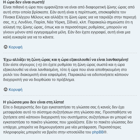
Η ώρα δεν είναι σωστή!
Είναι πιθανό η ώρα που εμφανίζεται να είναι από διαφορετική ζώνης ώρας από
αυτή στην οποία βρίσκεστε. Εάν αυτή είναι η περίπτωση, επισκεφθείτε τον
Πίνακα Ελέγχου Μέλους και αλλάξτε τη ζώνη ώρας για να ταιριάζει στην περιοχή
σας, π.χ. Λονδίνο, Παρίσι, Νέα Υόρκη, Σίδνεϋ, κλπ. Παρακαλώ σημειώστε ότι η
αλλαγή της ζώνης ώρας, όπως και οι περισσότερες ρυθμίσεις, μπορούν να
γίνουν μόνον από εγγεγραμμένα μέλη. Εάν δεν έχετε εγγραφεί, αυτή είναι μια
καλή ευκαιρία για να το κάνετε.
Κορυφή
Έχω αλλάξει τη ζώνη ώρας και η ώρα εξακολουθεί να είναι λανθασμένη!
Εάν είστε σίγουρος (-η) ότι έχετε ρυθμίσει τη ζώνη ώρας σωστά και η ώρα
εξακολουθεί να είναι λανθασμένη, τότε ή ώρα που είναι αποθηκευμένη στο
ρολόι του διακομιστή είναι εσφαλμένη. Παρακαλώ να ειδοποιήσετε κάποιον
διαχειριστή για να διορθώσει το πρόβλημα.
Κορυφή
Η γλώσσα μου δεν είναι στη λίστα!
Είτε ο διαχειριστής δεν έχει εγκαταστήσει τη γλώσσα σας ή κανείς δεν έχει
μεταφράσει αυτό το σύστημα συζητήσεων στη γλώσσα σας. Προσπαθήστε να
ζητήσετε από κάποιον διαχειριστή του συστήματος συζητήσεων αν μπορεί να
εγκαταστήσει το πακέτο γλώσσας που χρειάζεστε. Εάν το πακέτο γλώσσας δεν
υπάρχει, μπορείτε να δημιουργήσετε μια νέα μετάφραση. Περισσότερες
πληροφορίες μπορείτε να βρείτε στην ιστοσελίδα του
phpBB
®.