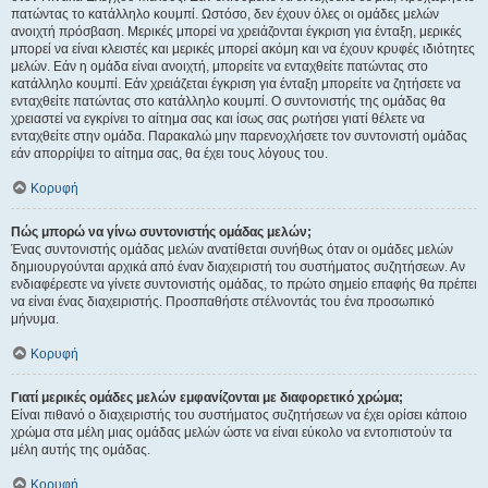
πατώντας το κατάλληλο κουμπί. Ωστόσο, δεν έχουν όλες οι ομάδες μελών
ανοιχτή πρόσβαση. Μερικές μπορεί να χρειάζονται έγκριση για ένταξη, μερικές
μπορεί να είναι κλειστές και μερικές μπορεί ακόμη και να έχουν κρυφές ιδιότητες
μελών. Εάν η ομάδα είναι ανοιχτή, μπορείτε να ενταχθείτε πατώντας στο
κατάλληλο κουμπί. Εάν χρειάζεται έγκριση για ένταξη μπορείτε να ζητήσετε να
ενταχθείτε πατώντας στο κατάλληλο κουμπί. Ο συντονιστής της ομάδας θα
χρειαστεί να εγκρίνει το αίτημα σας και ίσως σας ρωτήσει γιατί θέλετε να
ενταχθείτε στην ομάδα. Παρακαλώ μην παρενοχλήσετε τον συντονιστή ομάδας
εάν απορρίψει το αίτημα σας, θα έχει τους λόγους του.
Κορυφή
Πώς μπορώ να γίνω συντονιστής ομάδας μελών;
Ένας συντονιστής ομάδας μελών ανατίθεται συνήθως όταν οι ομάδες μελών
δημιουργούνται αρχικά από έναν διαχειριστή του συστήματος συζητήσεων. Αν
ενδιαφέρεστε να γίνετε συντονιστής ομάδας, το πρώτο σημείο επαφής θα πρέπει
να είναι ένας διαχειριστής. Προσπαθήστε στέλνοντάς του ένα προσωπικό
μήνυμα.
Κορυφή
Γιατί μερικές ομάδες μελών εμφανίζονται με διαφορετικό χρώμα;
Είναι πιθανό ο διαχειριστής του συστήματος συζητήσεων να έχει ορίσει κάποιο
χρώμα στα μέλη μιας ομάδας μελών ώστε να είναι εύκολο να εντοπιστούν τα
μέλη αυτής της ομάδας.
Κορυφή