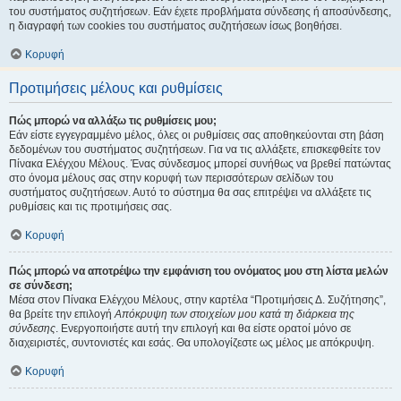
του συστήματος συζητήσεων. Εάν έχετε προβλήματα σύνδεσης ή αποσύνδεσης,
η διαγραφή των cookies του συστήματος συζητήσεων ίσως βοηθήσει.
Κορυφή
Προτιμήσεις μέλους και ρυθμίσεις
Πώς μπορώ να αλλάξω τις ρυθμίσεις μου;
Εάν είστε εγγεγραμμένο μέλος, όλες οι ρυθμίσεις σας αποθηκεύονται στη βάση
δεδομένων του συστήματος συζητήσεων. Για να τις αλλάξετε, επισκεφθείτε τον
Πίνακα Ελέγχου Μέλους. Ένας σύνδεσμος μπορεί συνήθως να βρεθεί πατώντας
στο όνομα μέλους σας στην κορυφή των περισσότερων σελίδων του
συστήματος συζητήσεων. Αυτό το σύστημα θα σας επιτρέψει να αλλάξετε τις
ρυθμίσεις και τις προτιμήσεις σας.
Κορυφή
Πώς μπορώ να αποτρέψω την εμφάνιση του ονόματος μου στη λίστα μελών
σε σύνδεση;
Μέσα στον Πίνακα Ελέγχου Μέλους, στην καρτέλα “Προτιμήσεις Δ. Συζήτησης”,
θα βρείτε την επιλογή
Απόκρυψη των στοιχείων μου κατά τη διάρκεια της
σύνδεσης
. Ενεργοποιήστε αυτή την επιλογή και θα είστε ορατοί μόνο σε
διαχειριστές, συντονιστές και εσάς. Θα υπολογίζεστε ως μέλος με απόκρυψη.
Κορυφή