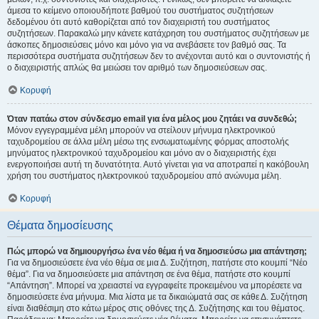
άμεσα το κείμενο οποιουδήποτε βαθμού του συστήματος συζητήσεων
δεδομένου ότι αυτό καθορίζεται από τον διαχειριστή του συστήματος
συζητήσεων. Παρακαλώ μην κάνετε κατάχρηση του συστήματος συζητήσεων με
άσκοπες δημοσιεύσεις μόνο και μόνο για να ανεβάσετε τον βαθμό σας. Τα
περισσότερα συστήματα συζητήσεων δεν το ανέχονται αυτό και ο συντονιστής ή
ο διαχειριστής απλώς θα μειώσει τον αριθμό των δημοσιεύσεων σας.
Κορυφή
Όταν πατάω στον σύνδεσμο email για ένα μέλος μου ζητάει να συνδεθώ;
Μόνον εγγεγραμμένα μέλη μπορούν να στείλουν μήνυμα ηλεκτρονικού
ταχυδρομείου σε άλλα μέλη μέσω της ενσωματωμένης φόρμας αποστολής
μηνύματος ηλεκτρονικού ταχυδρομείου και μόνο αν ο διαχειριστής έχει
ενεργοποιήσει αυτή τη δυνατότητα. Αυτό γίνεται για να αποτραπεί η κακόβουλη
χρήση του συστήματος ηλεκτρονικού ταχυδρομείου από ανώνυμα μέλη.
Κορυφή
Θέματα δημοσίευσης
Πώς μπορώ να δημιουργήσω ένα νέο θέμα ή να δημοσιεύσω μια απάντηση;
Για να δημοσιεύσετε ένα νέο θέμα σε μια Δ. Συζήτηση, πατήστε στο κουμπί “Νέο
θέμα”. Για να δημοσιεύσετε μια απάντηση σε ένα θέμα, πατήστε στο κουμπί
“Απάντηση”. Μπορεί να χρειαστεί να εγγραφείτε προκειμένου να μπορέσετε να
δημοσιεύσετε ένα μήνυμα. Μια λίστα με τα δικαιώματά σας σε κάθε Δ. Συζήτηση
είναι διαθέσιμη στο κάτω μέρος στις οθόνες της Δ. Συζήτησης και του θέματος.