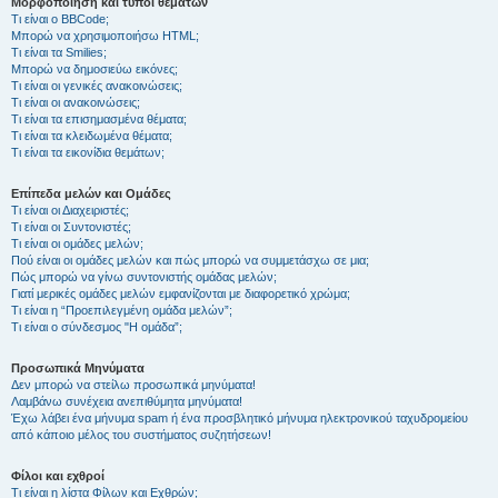
Μορφοποίηση και τύποι θεμάτων
Τι είναι ο BBCode;
Μπορώ να χρησιμοποιήσω HTML;
Τι είναι τα Smilies;
Μπορώ να δημοσιεύω εικόνες;
Τι είναι οι γενικές ανακοινώσεις;
Τι είναι οι ανακοινώσεις;
Τι είναι τα επισημασμένα θέματα;
Τι είναι τα κλειδωμένα θέματα;
Τι είναι τα εικονίδια θεμάτων;
Επίπεδα μελών και Ομάδες
Τι είναι οι Διαχειριστές;
Τι είναι οι Συντονιστές;
Τι είναι οι ομάδες μελών;
Πού είναι οι ομάδες μελών και πώς μπορώ να συμμετάσχω σε μια;
Πώς μπορώ να γίνω συντονιστής ομάδας μελών;
Γιατί μερικές ομάδες μελών εμφανίζονται με διαφορετικό χρώμα;
Τι είναι η “Προεπιλεγμένη ομάδα μελών”;
Τι είναι ο σύνδεσμος "Η ομάδα”;
Προσωπικά Μηνύματα
Δεν μπορώ να στείλω προσωπικά μηνύματα!
Λαμβάνω συνέχεια ανεπιθύμητα μηνύματα!
Έχω λάβει ένα μήνυμα spam ή ένα προσβλητικό μήνυμα ηλεκτρονικού ταχυδρομείου
από κάποιο μέλος του συστήματος συζητήσεων!
Φίλοι και εχθροί
Τι είναι η λίστα Φίλων και Εχθρών;