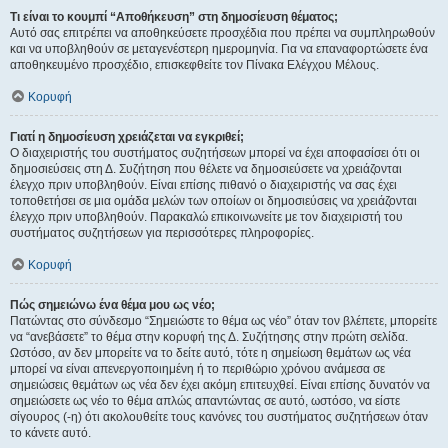
Τι είναι το κουμπί “Αποθήκευση” στη δημοσίευση θέματος;
Αυτό σας επιτρέπει να αποθηκεύσετε προσχέδια που πρέπει να συμπληρωθούν
και να υποβληθούν σε μεταγενέστερη ημερομηνία. Για να επαναφορτώσετε ένα
αποθηκευμένο προσχέδιο, επισκεφθείτε τον Πίνακα Ελέγχου Μέλους.
Κορυφή
Γιατί η δημοσίευση χρειάζεται να εγκριθεί;
Ο διαχειριστής του συστήματος συζητήσεων μπορεί να έχει αποφασίσει ότι οι
δημοσιεύσεις στη Δ. Συζήτηση που θέλετε να δημοσιεύσετε να χρειάζονται
έλεγχο πριν υποβληθούν. Είναι επίσης πιθανό ο διαχειριστής να σας έχει
τοποθετήσει σε μια ομάδα μελών των οποίων οι δημοσιεύσεις να χρειάζονται
έλεγχο πριν υποβληθούν. Παρακαλώ επικοινωνείτε με τον διαχειριστή του
συστήματος συζητήσεων για περισσότερες πληροφορίες.
Κορυφή
Πώς σημειώνω ένα θέμα μου ως νέο;
Πατώντας στο σύνδεσμο “Σημειώστε το θέμα ως νέο” όταν τον βλέπετε, μπορείτε
να “ανεβάσετε” το θέμα στην κορυφή της Δ. Συζήτησης στην πρώτη σελίδα.
Ωστόσο, αν δεν μπορείτε να το δείτε αυτό, τότε η σημείωση θεμάτων ως νέα
μπορεί να είναι απενεργοποιημένη ή το περιθώριο χρόνου ανάμεσα σε
σημειώσεις θεμάτων ως νέα δεν έχει ακόμη επιτευχθεί. Είναι επίσης δυνατόν να
σημειώσετε ως νέο το θέμα απλώς απαντώντας σε αυτό, ωστόσο, να είστε
σίγουρος (-η) ότι ακολουθείτε τους κανόνες του συστήματος συζητήσεων όταν
το κάνετε αυτό.