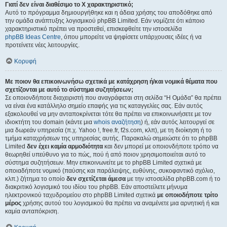
Γιατί δεν είναι διαθέσιμο το Χ χαρακτηριστικό;
Αυτό το πρόγραμμα δημιουργήθηκε και η άδεια χρήσης του αποδόθηκε από
την ομάδα ανάπτυξης λογισμικού phpBB Limited. Εάν νομίζετε ότι κάποιο
χαρακτηριστικό πρέπει να προστεθεί, επισκεφθείτε την ιστοσελίδα
phpBB Ideas Centre
, όπου μπορείτε να ψηφίσετε υπάρχουσες ιδέες ή να
προτείνετε νέες λειτουργίες.
Κορυφή
Με ποιον θα επικοινωνήσω σχετικά με κατάχρηση ή/και νομικά θέματα που
σχετίζονται με αυτό το σύστημα συζητήσεων;
Σε οποιονδήποτε διαχειριστή που αναγράφεται στη σελίδα “Η Ομάδα” θα πρέπει
να είναι ένα κατάλληλο σημείο επαφής για τις καταγγελίες σας. Εάν αυτός
εξακολουθεί να μην ανταποκρίνεται τότε θα πρέπει να επικοινωνήσετε με τον
ιδιοκτήτη του domain (κάντε μια
whois αναζήτηση
) ή, εάν αυτός λειτουργεί σε
μια δωρεάν υπηρεσία (π.χ. Yahoo !, free.fr, f2s.com, κλπ), με τη διοίκηση ή το
τμήμα καταχρήσεων της υπηρεσίας αυτής. Παρακαλώ σημειώστε ότι το phpBB
Limited
δεν έχει καμία αρμοδιότητα
και δεν μπορεί με οποιονδήποτε τρόπο να
θεωρηθεί υπεύθυνο για το πώς, πού ή από ποιον χρησιμοποιείται αυτό το
σύστημα συζητήσεων. Μην επικοινωνείτε με το phpBB Limited σχετικά με
οποιαδήποτε νομικό (παύσης και παράλειψης, ευθύνης, συκοφαντικό σχόλιο,
κλπ.) ζήτημα το οποίο
δεν σχετίζεται άμεσα
με την ιστοσελίδα phpBB.com ή το
διακριτικό λογισμικό του ιδίου του phpBB. Εάν αποστείλετε μήνυμα
ηλεκτρονικού ταχυδρομείου στο phpBB Limited σχετικά
με οποιοδήποτε τρίτο
μέρος
χρήσης αυτού του λογισμικού θα πρέπει να αναμένετε μια αρνητική ή και
καμία ανταπόκριση.