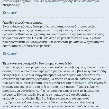
επικοινωνήσω σχετικά με νομικά ή θέματα κατάχρησης πάνω στο σύστημα
συζητήσεων;”.
Κορυφή
Γιατί δεν μπορώ να εγγραφώ;
Είναι πιθανόν κάποιος διαχειριστής του συστήματος συζητήσεων να έχει
απενεργοποιήσει τις εγγραφές για να αποτρέψει νέους επισκέπτες να
εγγραφούν. Κάποιος διαχειριστής του συστήματος συζητήσεων μπορεί επίσης
να έχει αποκλείσει την IP διεύθυνσή σας ή να μην επιτρέπει το όνομα μέλους
που προσπαθείτε να καταχωρίσετε. Επικοινωνήστε με κάποιον διαχειριστή του
συστήματος συζητήσεων για βοήθεια.
Κορυφή
Έχω κάνει εγγραφή, αλλά δεν μπορώ να συνδεθώ!
Πρώτα, ελέγξτε το όνομα μέλους και τον κωδικό πρόσβασής σας. Εάν αυτά είναι
σωστά, τότε ένα από τα δύο πράγματα μπορεί να έχει συμβεί. Εάν η υποστήριξη
διακήρυξης COPPA είναι ενεργοποιημένη και έχετε ορίσει ότι είστε κάτω των 13
ετών κατά τη διάρκεια της εγγραφής, θα πρέπει να ακολουθήσετε τις οδηγίες
που έχετε λάβει. Μερικά συστήματα συζητήσεων απαιτούν όλες οι νέες εγγραφές
να ενεργοποιούνται, είτε από εσάς είτε από τον διαχειριστή προκειμένου να
μπορέσετε να συνδεθείτε. Αυτή η πληροφορία υπήρχε κατά τη διάρκεια της
εγγραφής. Εάν έχετε λάβει ένα μήνυμα ηλεκτρονικού ταχυδρομείου,
ακολουθήστε τις οδηγίες. Εάν δεν λάβετε ένα μήνυμα ηλεκτρονικού
ταχυδρομείου, ενδεχομένως να έχετε δώσει μια λανθασμένη διεύθυνση
ηλεκτρονικού ταχυδρομείου ή το μήνυμα ηλεκτρονικού ταχυδρομείου, έχει