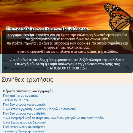
Χρησιμοποιούμε cookies για να έχετε την καλύτερη δυνατή εμπειρία. Για
να χρησιμοποιήσετε το forum ή/και να συνδεθείτε
θα πρέπει πρώτα να κάνετε αποδοχή των cookies, το οποίο σημαίνει και
αποδοχή της πολιτικής μας,
η οποία εμφανίζεται ως επιλογή στο κάτω μέρος της σελίδας.
Συχνές ερωτήσεις
Επικοινωνήστε μαζί μας
Αφού κάνετε αποδοχή θα εμφανιστεί στη δεξιά πλευρά της σελίδας η
επιλογή Σύνδεση ή Login ανάλογα με τη γλώσσα επιλογής σας
[ ΑΠΟΔΟΧΗ COOKIES ]
Α
Ευρετήριο Δ. Συζήτησης
Συνήθεις ερωτήσεις
ν
Συνήθεις ερωτήσεις
α
ζ
Θέματα σύνδεσης και εγγραφής
Γιατί πρέπει να εγγραφώ;
ή
Τι είναι το COPPA;
τ
Γιατί δεν μπορώ να εγγραφώ;
Έχω κάνει εγγραφή, αλλά δεν μπορώ να συνδεθώ!
η
Γιατί δεν μπορώ να συνδεθώ;
Έχω εγγραφεί κατά το παρελθόν αλλά δεν μπορώ να συνδεθώ πλέον!
σ
Έχω ξεχάσει τον κωδικό μου!
η
Γιατί αποσυνδέομαι αυτόματα;
Τι κάνει η “Διαγραφή cookies”;