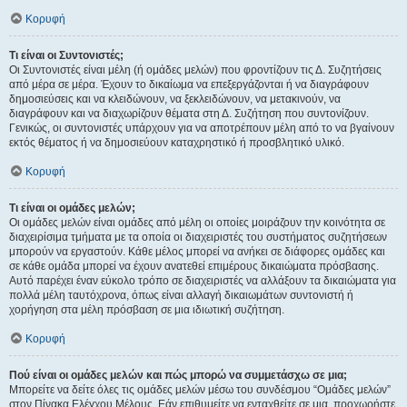
Κορυφή
Τι είναι οι Συντονιστές;
Οι Συντονιστές είναι μέλη (ή ομάδες μελών) που φροντίζουν τις Δ. Συζητήσεις
από μέρα σε μέρα. Έχουν το δικαίωμα να επεξεργάζονται ή να διαγράφουν
δημοσιεύσεις και να κλειδώνουν, να ξεκλειδώνουν, να μετακινούν, να
διαγράφουν και να διαχωρίζουν θέματα στη Δ. Συζήτηση που συντονίζουν.
Γενικώς, οι συντονιστές υπάρχουν για να αποτρέπουν μέλη από το να βγαίνουν
εκτός θέματος ή να δημοσιεύουν καταχρηστικό ή προσβλητικό υλικό.
Κορυφή
Τι είναι οι ομάδες μελών;
Οι ομάδες μελών είναι ομάδες από μέλη οι οποίες μοιράζουν την κοινότητα σε
διαχειρίσιμα τμήματα με τα οποία οι διαχειριστές του συστήματος συζητήσεων
μπορούν να εργαστούν. Κάθε μέλος μπορεί να ανήκει σε διάφορες ομάδες και
σε κάθε ομάδα μπορεί να έχουν ανατεθεί επιμέρους δικαιώματα πρόσβασης.
Αυτό παρέχει έναν εύκολο τρόπο σε διαχειριστές να αλλάξουν τα δικαιώματα για
πολλά μέλη ταυτόχρονα, όπως είναι αλλαγή δικαιωμάτων συντονιστή ή
χορήγηση στα μέλη πρόσβαση σε μια ιδιωτική συζήτηση.
Κορυφή
Πού είναι οι ομάδες μελών και πώς μπορώ να συμμετάσχω σε μια;
Μπορείτε να δείτε όλες τις ομάδες μελών μέσω του συνδέσμου “Ομάδες μελών”
στον Πίνακα Ελέγχου Μέλους. Εάν επιθυμείτε να ενταχθείτε σε μια, προχωρήστε