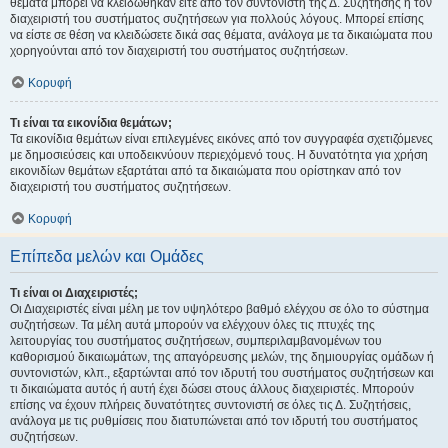
θέματα μπορεί να κλειδώθηκαν είτε από τον συντονιστή της Δ. Συζήτησης ή τον
διαχειριστή του συστήματος συζητήσεων για πολλούς λόγους. Μπορεί επίσης
να είστε σε θέση να κλειδώσετε δικά σας θέματα, ανάλογα με τα δικαιώματα που
χορηγούνται από τον διαχειριστή του συστήματος συζητήσεων.
Κορυφή
Τι είναι τα εικονίδια θεμάτων;
Τα εικονίδια θεμάτων είναι επιλεγμένες εικόνες από τον συγγραφέα σχετιζόμενες
με δημοσιεύσεις και υποδεικνύουν περιεχόμενό τους. Η δυνατότητα για χρήση
εικονιδίων θεμάτων εξαρτάται από τα δικαιώματα που ορίστηκαν από τον
διαχειριστή του συστήματος συζητήσεων.
Κορυφή
Επίπεδα μελών και Ομάδες
Τι είναι οι Διαχειριστές;
Οι Διαχειριστές είναι μέλη με τον υψηλότερο βαθμό ελέγχου σε όλο το σύστημα
συζητήσεων. Τα μέλη αυτά μπορούν να ελέγχουν όλες τις πτυχές της
λειτουργίας του συστήματος συζητήσεων, συμπεριλαμβανομένων του
καθορισμού δικαιωμάτων, της απαγόρευσης μελών, της δημιουργίας ομάδων ή
συντονιστών, κλπ., εξαρτώνται από τον ιδρυτή του συστήματος συζητήσεων και
τι δικαιώματα αυτός ή αυτή έχει δώσει στους άλλους διαχειριστές. Μπορούν
επίσης να έχουν πλήρεις δυνατότητες συντονιστή σε όλες τις Δ. Συζητήσεις,
ανάλογα με τις ρυθμίσεις που διατυπώνεται από τον ιδρυτή του συστήματος
συζητήσεων.