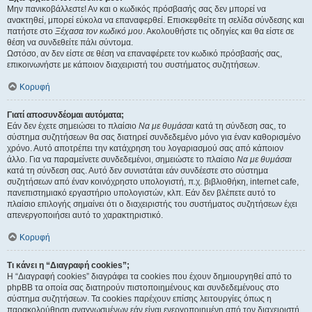
Μην πανικοβάλλεστε! Αν και ο κωδικός πρόσβασής σας δεν μπορεί να
ανακτηθεί, μπορεί εύκολα να επαναφερθεί. Επισκεφθείτε τη σελίδα σύνδεσης και
πατήστε στο
Ξέχασα τον κωδικό μου
. Ακολουθήστε τις οδηγίες και θα είστε σε
θέση να συνδεθείτε πάλι σύντομα.
Ωστόσο, αν δεν είστε σε θέση να επαναφέρετε τον κωδικό πρόσβασής σας,
επικοινωνήστε με κάποιον διαχειριστή του συστήματος συζητήσεων.
Κορυφή
Γιατί αποσυνδέομαι αυτόματα;
Εάν δεν έχετε σημειώσει το πλαίσιο
Να με θυμάσαι
κατά τη σύνδεση σας, το
σύστημα συζητήσεων θα σας διατηρεί συνδεδεμένο μόνο για έναν καθορισμένο
χρόνο. Αυτό αποτρέπει την κατάχρηση του λογαριασμού σας από κάποιον
άλλο. Για να παραμείνετε συνδεδεμένοι, σημειώστε το πλαίσιο
Να με θυμάσαι
κατά τη σύνδεση σας. Αυτό δεν συνιστάται εάν συνδέεστε στο σύστημα
συζητήσεων από έναν κοινόχρηστο υπολογιστή, π.χ. βιβλιοθήκη, internet cafe,
πανεπιστημιακό εργαστήριο υπολογιστών, κλπ. Εάν δεν βλέπετε αυτό το
πλαίσιο επιλογής σημαίνει ότι ο διαχειριστής του συστήματος συζητήσεων έχει
απενεργοποιήσει αυτό το χαρακτηριστικό.
Κορυφή
Τι κάνει η “Διαγραφή cookies”;
Η “Διαγραφή cookies” διαγράφει τα cookies που έχουν δημιουργηθεί από το
phpBB τα οποία σας διατηρούν πιστοποιημένους και συνδεδεμένους στο
σύστημα συζητήσεων. Τα cookies παρέχουν επίσης λειτουργίες όπως η
παρακολούθηση αναγνωσμένων εάν είναι ενεργοποιημένη από τον διαχειριστή