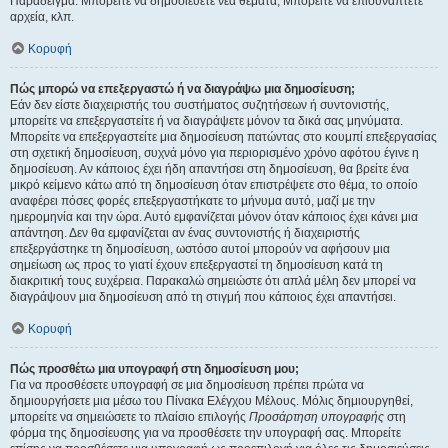
Παράδειγμα: Μπορείτε να δημοσιεύετε νέα θέματα, Μπορείτε να επισυνάπτετε
αρχεία, κλπ.
Κορυφή
Πώς μπορώ να επεξεργαστώ ή να διαγράψω μια δημοσίευση;
Εάν δεν είστε διαχειριστής του συστήματος συζητήσεων ή συντονιστής,
μπορείτε να επεξεργαστείτε ή να διαγράψετε μόνον τα δικά σας μηνύματα.
Μπορείτε να επεξεργαστείτε μια δημοσίευση πατώντας στο κουμπί επεξεργασίας
στη σχετική δημοσίευση, συχνά μόνο για περιορισμένο χρόνο αφότου έγινε η
δημοσίευση. Αν κάποιος έχει ήδη απαντήσει στη δημοσίευση, θα βρείτε ένα
μικρό κείμενο κάτω από τη δημοσίευση όταν επιστρέψετε στο θέμα, το οποίο
αναφέρει πόσες φορές επεξεργαστήκατε το μήνυμα αυτό, μαζί με την
ημερομηνία και την ώρα. Αυτό εμφανίζεται μόνον όταν κάποιος έχει κάνει μια
απάντηση. Δεν θα εμφανίζεται αν ένας συντονιστής ή διαχειριστής
επεξεργάστηκε τη δημοσίευση, ωστόσο αυτοί μπορούν να αφήσουν μια
σημείωση ως προς το γιατί έχουν επεξεργαστεί τη δημοσίευση κατά τη
διακριτική τους ευχέρεια. Παρακαλώ σημειώστε ότι απλά μέλη δεν μπορεί να
διαγράψουν μια δημοσίευση από τη στιγμή που κάποιος έχει απαντήσει.
Κορυφή
Πώς προσθέτω μια υπογραφή στη δημοσίευση μου;
Για να προσθέσετε υπογραφή σε μια δημοσίευση πρέπει πρώτα να
δημιουργήσετε μια μέσω του Πίνακα Ελέγχου Μέλους. Μόλις δημιουργηθεί,
μπορείτε να σημειώσετε το πλαίσιο επιλογής
Προσάρτηση υπογραφής
στη
φόρμα της δημοσίευσης για να προσθέσετε την υπογραφή σας. Μπορείτε