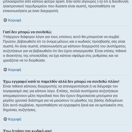
μπλοκαριστεί από κάποιο φίλτρο spam. Εάν είστε σίγουρος (-η) ότι η διεύθυνση
ηλεκτρονικού ταχυδρομείου που δώσατε είναι σωστή, προσπαθήστε να
επικοινωνήσετε με έναν διαχειριστή.
Κορυφή
Γιατί δεν μπορώ να συνδεθώ;
Υπάρχουν διάφοροι λόγοι για τους οποίους αυτό θα μπορούσε να συμβεί.
Πρώτον, βεβαιωθείτε ότι το όνομα μέλους και ο κωδικός πρόσβασής σας είναι
σωστά. Αν είναι σωστά, επικοινωνήστε με κάποιον διαχειριστή του συστήματος
συζητήσεων για να βεβαιωθείτε ότι δεν έχετε απαγορευθεί. Είναι επίσης πιθανό
ο ιδιοκτήτης της ιστοσελίδας να έχει κάποιο σφάλμα στις ρυθμίσεις και να
χρειάζεται να το διορθώσει.
Κορυφή
Έχω εγγραφεί κατά το παρελθόν αλλά δεν μπορώ να συνδεθώ πλέον!
Είναι πιθανό κάποιος διαχειριστής να απενεργοποίησε ή να διέγραψε τον
λογαριασμό σας για κάποιο λόγο. Επίσης, πολλά συστήματα συζητήσεων
απομακρύνουν μέλη περιοδικά που δεν έχουν δημοσιεύσει μηνύματα για
μεγάλο χρονικό διάστημα για να μειώσουν το μέγεθος της βάσης δεδομένων.
Εάν αυτό συμβαίνει, προσπαθήστε να εγγραφείτε ξανά και να εμπλακείτε στις
δημόσιες συζητήσεις.
Κορυφή
Έχω ξεχάσει τον κωδικό μου!