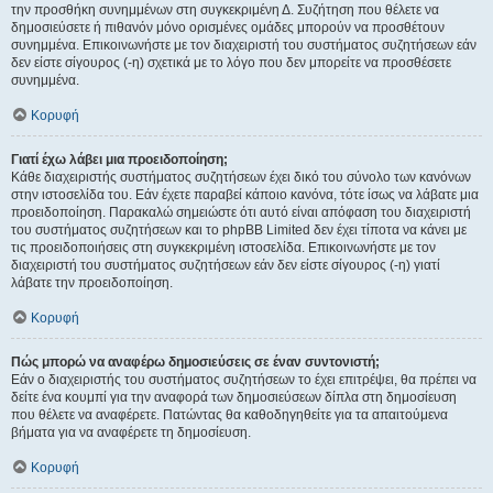
την προσθήκη συνημμένων στη συγκεκριμένη Δ. Συζήτηση που θέλετε να
δημοσιεύσετε ή πιθανόν μόνο ορισμένες ομάδες μπορούν να προσθέτουν
συνημμένα. Επικοινωνήστε με τον διαχειριστή του συστήματος συζητήσεων εάν
δεν είστε σίγουρος (-η) σχετικά με το λόγο που δεν μπορείτε να προσθέσετε
συνημμένα.
Κορυφή
Γιατί έχω λάβει μια προειδοποίηση;
Κάθε διαχειριστής συστήματος συζητήσεων έχει δικό του σύνολο των κανόνων
στην ιστοσελίδα του. Εάν έχετε παραβεί κάποιο κανόνα, τότε ίσως να λάβατε μια
προειδοποίηση. Παρακαλώ σημειώστε ότι αυτό είναι απόφαση του διαχειριστή
του συστήματος συζητήσεων και το phpBB Limited δεν έχει τίποτα να κάνει με
τις προειδοποιήσεις στη συγκεκριμένη ιστοσελίδα. Επικοινωνήστε με τον
διαχειριστή του συστήματος συζητήσεων εάν δεν είστε σίγουρος (-η) γιατί
λάβατε την προειδοποίηση.
Κορυφή
Πώς μπορώ να αναφέρω δημοσιεύσεις σε έναν συντονιστή;
Εάν ο διαχειριστής του συστήματος συζητήσεων το έχει επιτρέψει, θα πρέπει να
δείτε ένα κουμπί για την αναφορά των δημοσιεύσεων δίπλα στη δημοσίευση
που θέλετε να αναφέρετε. Πατώντας θα καθοδηγηθείτε για τα απαιτούμενα
βήματα για να αναφέρετε τη δημοσίευση.
Κορυφή