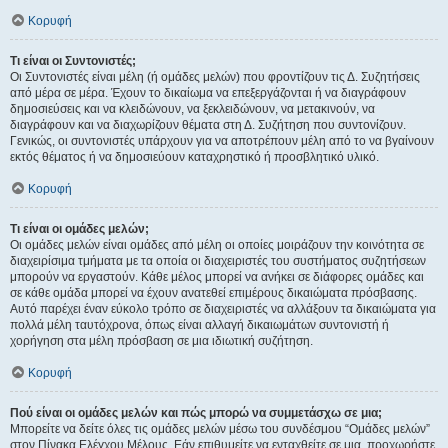
Κορυφή
Τι είναι οι Συντονιστές;
Οι Συντονιστές είναι μέλη (ή ομάδες μελών) που φροντίζουν τις Δ. Συζητήσεις
από μέρα σε μέρα. Έχουν το δικαίωμα να επεξεργάζονται ή να διαγράφουν
δημοσιεύσεις και να κλειδώνουν, να ξεκλειδώνουν, να μετακινούν, να
διαγράφουν και να διαχωρίζουν θέματα στη Δ. Συζήτηση που συντονίζουν.
Γενικώς, οι συντονιστές υπάρχουν για να αποτρέπουν μέλη από το να βγαίνουν
εκτός θέματος ή να δημοσιεύουν καταχρηστικό ή προσβλητικό υλικό.
Κορυφή
Τι είναι οι ομάδες μελών;
Οι ομάδες μελών είναι ομάδες από μέλη οι οποίες μοιράζουν την κοινότητα σε
διαχειρίσιμα τμήματα με τα οποία οι διαχειριστές του συστήματος συζητήσεων
μπορούν να εργαστούν. Κάθε μέλος μπορεί να ανήκει σε διάφορες ομάδες και
σε κάθε ομάδα μπορεί να έχουν ανατεθεί επιμέρους δικαιώματα πρόσβασης.
Αυτό παρέχει έναν εύκολο τρόπο σε διαχειριστές να αλλάξουν τα δικαιώματα για
πολλά μέλη ταυτόχρονα, όπως είναι αλλαγή δικαιωμάτων συντονιστή ή
χορήγηση στα μέλη πρόσβαση σε μια ιδιωτική συζήτηση.
Κορυφή
Πού είναι οι ομάδες μελών και πώς μπορώ να συμμετάσχω σε μια;
Μπορείτε να δείτε όλες τις ομάδες μελών μέσω του συνδέσμου “Ομάδες μελών”
στον Πίνακα Ελέγχου Μέλους. Εάν επιθυμείτε να ενταχθείτε σε μια, προχωρήστε