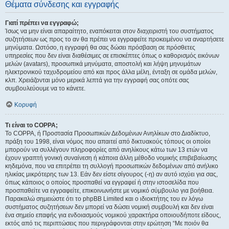
Θέματα σύνδεσης και εγγραφής
Γιατί πρέπει να εγγραφώ;
Ίσως να μην είναι απαραίτητο, εναπόκειται στον διαχειριστή του συστήματος
συζητήσεων ως προς το αν θα πρέπει να εγγραφείτε προκειμένου να αναρτήσετε
μηνύματα. Ωστόσο, η εγγραφή θα σας δώσει πρόσβαση σε πρόσθετες
υπηρεσίες που δεν είναι διαθέσιμες σε επισκέπτες όπως ο καθορισμός εικόνων
μελών (avatars), προσωπικά μηνύματα, αποστολή και λήψη μηνυμάτων
ηλεκτρονικού ταχυδρομείου από και προς άλλα μέλη, ένταξη σε ομάδα μελών,
κλπ. Χρειάζονται μόνο μερικά λεπτά για την εγγραφή σας οπότε σας
συμβουλεύουμε να το κάνετε.
Κορυφή
Τι είναι το COPPA;
Το COPPA, ή Προστασία Προσωπικών Δεδομένων Ανηλίκων στο Διαδίκτυο,
πράξη του 1998, είναι νόμος που απαιτεί από δικτυακούς τόπους οι οποίοι
μπορούν να συλλέγουν πληροφορίες από ανηλίκους κάτω των 13 ετών να
έχουν γραπτή γονική συναίνεση ή κάποια άλλη μέθοδο νομικής επιβεβαίωσης
κηδεμόνα, που να επιτρέπει τη συλλογή προσωπικών δεδομένων από ανήλικο
ηλικίας μικρότερης των 13. Εάν δεν είστε σίγουρος (-η) αν αυτό ισχύει για σας,
όπως κάποιος ο οποίος προσπαθεί να εγγραφεί ή στην ιστοσελίδα που
προσπαθείτε να εγγραφείτε, επικοινωνήστε με νομικό σύμβουλο για βοήθεια.
Παρακαλώ σημειώστε ότι το phpBB Limited και ο ιδιοκτήτης του εν λόγω
συστήματος συζητήσεων δεν μπορεί να δώσει νομική συμβουλή και δεν είναι
ένα σημείο επαφής για ενδοιασμούς νομικού χαρακτήρα οποιουδήποτε είδους,
εκτός από τις περιπτώσεις που περιγράφονται στην ερώτηση “Με ποιόν θα