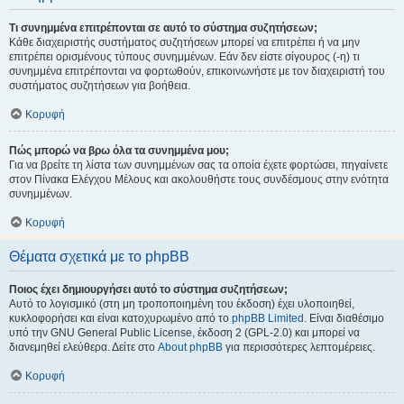
Τι συνημμένα επιτρέπονται σε αυτό το σύστημα συζητήσεων;
Κάθε διαχειριστής συστήματος συζητήσεων μπορεί να επιτρέπει ή να μην
επιτρέπει ορισμένους τύπους συνημμένων. Εάν δεν είστε σίγουρος (-η) τι
συνημμένα επιτρέπονται να φορτωθούν, επικοινωνήστε με τον διαχειριστή του
συστήματος συζητήσεων για βοήθεια.
Κορυφή
Πώς μπορώ να βρω όλα τα συνημμένα μου;
Για να βρείτε τη λίστα των συνημμένων σας τα οποία έχετε φορτώσει, πηγαίνετε
στον Πίνακα Ελέγχου Μέλους και ακολουθήστε τους συνδέσμους στην ενότητα
συνημμένων.
Κορυφή
Θέματα σχετικά με το phpBB
Ποιος έχει δημιουργήσει αυτό το σύστημα συζητήσεων;
Αυτό το λογισμικό (στη μη τροποποιημένη του έκδοση) έχει υλοποιηθεί,
κυκλοφορήσει και είναι κατοχυρωμένο από το
phpBB Limited
. Είναι διαθέσιμο
υπό την GNU General Public License, έκδοση 2 (GPL-2.0) και μπορεί να
διανεμηθεί ελεύθερα. Δείτε στο
About phpBB
για περισσότερες λεπτομέρειες.
Κορυφή