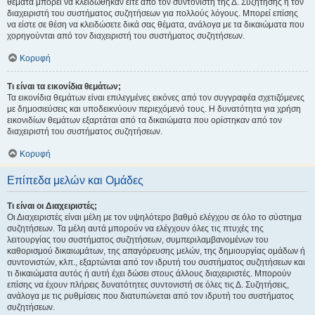
θέματα μπορεί να κλειδώθηκαν είτε από τον συντονιστή της Δ. Συζήτησης ή τον
διαχειριστή του συστήματος συζητήσεων για πολλούς λόγους. Μπορεί επίσης
να είστε σε θέση να κλειδώσετε δικά σας θέματα, ανάλογα με τα δικαιώματα που
χορηγούνται από τον διαχειριστή του συστήματος συζητήσεων.
Κορυφή
Τι είναι τα εικονίδια θεμάτων;
Τα εικονίδια θεμάτων είναι επιλεγμένες εικόνες από τον συγγραφέα σχετιζόμενες
με δημοσιεύσεις και υποδεικνύουν περιεχόμενό τους. Η δυνατότητα για χρήση
εικονιδίων θεμάτων εξαρτάται από τα δικαιώματα που ορίστηκαν από τον
διαχειριστή του συστήματος συζητήσεων.
Κορυφή
Επίπεδα μελών και Ομάδες
Τι είναι οι Διαχειριστές;
Οι Διαχειριστές είναι μέλη με τον υψηλότερο βαθμό ελέγχου σε όλο το σύστημα
συζητήσεων. Τα μέλη αυτά μπορούν να ελέγχουν όλες τις πτυχές της
λειτουργίας του συστήματος συζητήσεων, συμπεριλαμβανομένων του
καθορισμού δικαιωμάτων, της απαγόρευσης μελών, της δημιουργίας ομάδων ή
συντονιστών, κλπ., εξαρτώνται από τον ιδρυτή του συστήματος συζητήσεων και
τι δικαιώματα αυτός ή αυτή έχει δώσει στους άλλους διαχειριστές. Μπορούν
επίσης να έχουν πλήρεις δυνατότητες συντονιστή σε όλες τις Δ. Συζητήσεις,
ανάλογα με τις ρυθμίσεις που διατυπώνεται από τον ιδρυτή του συστήματος
συζητήσεων.