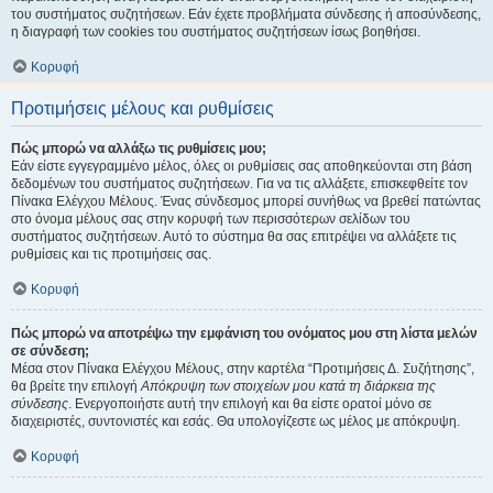
του συστήματος συζητήσεων. Εάν έχετε προβλήματα σύνδεσης ή αποσύνδεσης,
η διαγραφή των cookies του συστήματος συζητήσεων ίσως βοηθήσει.
Κορυφή
Προτιμήσεις μέλους και ρυθμίσεις
Πώς μπορώ να αλλάξω τις ρυθμίσεις μου;
Εάν είστε εγγεγραμμένο μέλος, όλες οι ρυθμίσεις σας αποθηκεύονται στη βάση
δεδομένων του συστήματος συζητήσεων. Για να τις αλλάξετε, επισκεφθείτε τον
Πίνακα Ελέγχου Μέλους. Ένας σύνδεσμος μπορεί συνήθως να βρεθεί πατώντας
στο όνομα μέλους σας στην κορυφή των περισσότερων σελίδων του
συστήματος συζητήσεων. Αυτό το σύστημα θα σας επιτρέψει να αλλάξετε τις
ρυθμίσεις και τις προτιμήσεις σας.
Κορυφή
Πώς μπορώ να αποτρέψω την εμφάνιση του ονόματος μου στη λίστα μελών
σε σύνδεση;
Μέσα στον Πίνακα Ελέγχου Μέλους, στην καρτέλα “Προτιμήσεις Δ. Συζήτησης”,
θα βρείτε την επιλογή
Απόκρυψη των στοιχείων μου κατά τη διάρκεια της
σύνδεσης
. Ενεργοποιήστε αυτή την επιλογή και θα είστε ορατοί μόνο σε
διαχειριστές, συντονιστές και εσάς. Θα υπολογίζεστε ως μέλος με απόκρυψη.
Κορυφή