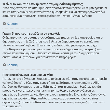
Τι είναι το κουμπί “Αποθήκευση” στη δημοσίευση θέματος;
Αυτό σας επιτρέπει να αποθηκεύσετε προσχέδια που πρέπει να συμπληρωθούν
και να υποβληθούν σε μεταγενέστερη ημερομηνία. Για να επαναφορτώσετε ένα
αποθηκευμένο προσχέδιο, επισκεφθείτε τον Πίνακα Ελέγχου Μέλους.
Κορυφή
Γιατί η δημοσίευση χρειάζεται να εγκριθεί;
Ο διαχειριστής του συστήματος συζητήσεων μπορεί να έχει αποφασίσει ότι οι
δημοσιεύσεις στη Δ. Συζήτηση που θέλετε να δημοσιεύσετε να χρειάζονται
έλεγχο πριν υποβληθούν. Είναι επίσης πιθανό ο διαχειριστής να σας έχει
τοποθετήσει σε μια ομάδα μελών των οποίων οι δημοσιεύσεις να χρειάζονται
έλεγχο πριν υποβληθούν. Παρακαλώ επικοινωνείτε με τον διαχειριστή του
συστήματος συζητήσεων για περισσότερες πληροφορίες.
Κορυφή
Πώς σημειώνω ένα θέμα μου ως νέο;
Πατώντας στο σύνδεσμο “Σημειώστε το θέμα ως νέο” όταν τον βλέπετε, μπορείτε
να “ανεβάσετε” το θέμα στην κορυφή της Δ. Συζήτησης στην πρώτη σελίδα.
Ωστόσο, αν δεν μπορείτε να το δείτε αυτό, τότε η σημείωση θεμάτων ως νέα
μπορεί να είναι απενεργοποιημένη ή το περιθώριο χρόνου ανάμεσα σε
σημειώσεις θεμάτων ως νέα δεν έχει ακόμη επιτευχθεί. Είναι επίσης δυνατόν να
σημειώσετε ως νέο το θέμα απλώς απαντώντας σε αυτό, ωστόσο, να είστε
σίγουρος (-η) ότι ακολουθείτε τους κανόνες του συστήματος συζητήσεων όταν
το κάνετε αυτό.