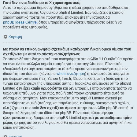
Γιατί δεν είναι διαθέσιμο το Χ χαρακτηριστικό;
Αυτό το πρόγραμμα δημιουργήθηκε και η άδεια χρήσης του αποδόθηκε από
την ομάδα ανάπτυξης λογισμικού phpBB Limited. Εάν νομίζετε ότι κάποιο
χαρακτηριστικό πρέπει να προστεθεί, επισκεφθείτε την ιστοσελίδα
phpBB Ideas Centre
, όπου μπορείτε να ψηφίσετε υπάρχουσες ιδέες ή να
προτείνετε νέες λειτουργίες.
Κορυφή
Με ποιον θα επικοινωνήσω σχετικά με κατάχρηση ή/και νομικά θέματα που
σχετίζονται με αυτό το σύστημα συζητήσεων;
Σε οποιονδήποτε διαχειριστή που αναγράφεται στη σελίδα “Η Ομάδα” θα πρέπει
να είναι ένα κατάλληλο σημείο επαφής για τις καταγγελίες σας. Εάν αυτός
εξακολουθεί να μην ανταποκρίνεται τότε θα πρέπει να επικοινωνήσετε με τον
ιδιοκτήτη του domain (κάντε μια
whois αναζήτηση
) ή, εάν αυτός λειτουργεί σε
μια δωρεάν υπηρεσία (π.χ. Yahoo !, free.fr, f2s.com, κλπ), με τη διοίκηση ή το
τμήμα καταχρήσεων της υπηρεσίας αυτής. Παρακαλώ σημειώστε ότι το phpBB
Limited
δεν έχει καμία αρμοδιότητα
και δεν μπορεί με οποιονδήποτε τρόπο να
θεωρηθεί υπεύθυνο για το πώς, πού ή από ποιον χρησιμοποιείται αυτό το
σύστημα συζητήσεων. Μην επικοινωνείτε με το phpBB Limited σχετικά με
οποιαδήποτε νομικό (παύσης και παράλειψης, ευθύνης, συκοφαντικό σχόλιο,
κλπ.) ζήτημα το οποίο
δεν σχετίζεται άμεσα
με την ιστοσελίδα phpBB.com ή το
διακριτικό λογισμικό του ιδίου του phpBB. Εάν αποστείλετε μήνυμα
ηλεκτρονικού ταχυδρομείου στο phpBB Limited σχετικά
με οποιοδήποτε τρίτο
μέρος
χρήσης αυτού του λογισμικού θα πρέπει να αναμένετε μια αρνητική ή και
καμία ανταπόκριση.