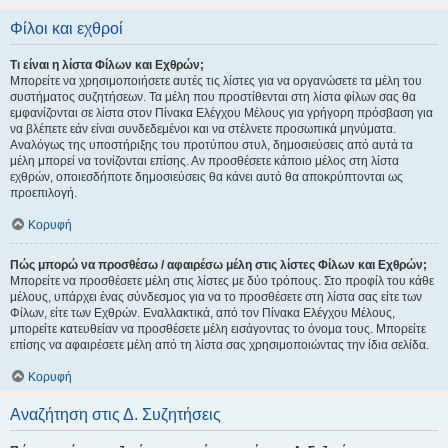
Φίλοι και εχθροί
Τι είναι η λίστα Φίλων και Εχθρών;
Μπορείτε να χρησιμοποιήσετε αυτές τις λίστες για να οργανώσετε τα μέλη του
συστήματος συζητήσεων. Τα μέλη που προστίθενται στη λίστα φίλων σας θα
εμφανίζονται σε λίστα στον Πίνακα Ελέγχου Μέλους για γρήγορη πρόσβαση για
να βλέπετε εάν είναι συνδεδεμένοι και να στέλνετε προσωπικά μηνύματα.
Αναλόγως της υποστήριξης του προτύπου στυλ, δημοσιεύσεις από αυτά τα
μέλη μπορεί να τονίζονται επίσης. Αν προσθέσετε κάποιο μέλος στη λίστα
εχθρών, οποιεσδήποτε δημοσιεύσεις θα κάνει αυτό θα αποκρύπτονται ως
προεπιλογή.
Κορυφή
Πώς μπορώ να προσθέσω / αφαιρέσω μέλη στις λίστες Φίλων και Εχθρών;
Μπορείτε να προσθέσετε μέλη στις λίστες με δύο τρόπους. Στο προφίλ του κάθε
μέλους, υπάρχει ένας σύνδεσμος για να το προσθέσετε στη λίστα σας είτε των
Φίλων, είτε των Εχθρών. Εναλλακτικά, από τον Πίνακα Ελέγχου Μέλους,
μπορείτε κατευθείαν να προσθέσετε μέλη εισάγοντας το όνομα τους. Μπορείτε
επίσης να αφαιρέσετε μέλη από τη λίστα σας χρησιμοποιώντας την ίδια σελίδα.
Κορυφή
Αναζήτηση στις Δ. Συζητήσεις