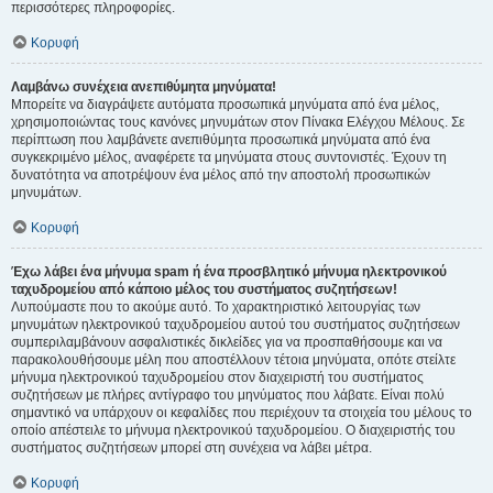
περισσότερες πληροφορίες.
Κορυφή
Λαμβάνω συνέχεια ανεπιθύμητα μηνύματα!
Μπορείτε να διαγράψετε αυτόματα προσωπικά μηνύματα από ένα μέλος,
χρησιμοποιώντας τους κανόνες μηνυμάτων στον Πίνακα Ελέγχου Μέλους. Σε
περίπτωση που λαμβάνετε ανεπιθύμητα προσωπικά μηνύματα από ένα
συγκεκριμένο μέλος, αναφέρετε τα μηνύματα στους συντονιστές. Έχουν τη
δυνατότητα να αποτρέψουν ένα μέλος από την αποστολή προσωπικών
μηνυμάτων.
Κορυφή
Έχω λάβει ένα μήνυμα spam ή ένα προσβλητικό μήνυμα ηλεκτρονικού
ταχυδρομείου από κάποιο μέλος του συστήματος συζητήσεων!
Λυπούμαστε που το ακούμε αυτό. Το χαρακτηριστικό λειτουργίας των
μηνυμάτων ηλεκτρονικού ταχυδρομείου αυτού του συστήματος συζητήσεων
συμπεριλαμβάνουν ασφαλιστικές δικλείδες για να προσπαθήσουμε και να
παρακολουθήσουμε μέλη που αποστέλλουν τέτοια μηνύματα, οπότε στείλτε
μήνυμα ηλεκτρονικού ταχυδρομείου στον διαχειριστή του συστήματος
συζητήσεων με πλήρες αντίγραφο του μηνύματος που λάβατε. Είναι πολύ
σημαντικό να υπάρχουν οι κεφαλίδες που περιέχουν τα στοιχεία του μέλους το
οποίο απέστειλε το μήνυμα ηλεκτρονικού ταχυδρομείου. Ο διαχειριστής του
συστήματος συζητήσεων μπορεί στη συνέχεια να λάβει μέτρα.
Κορυφή