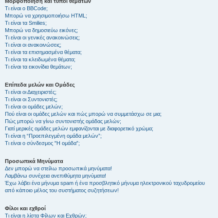
Μορφοποίηση και τύποι θεμάτων
Τι είναι ο BBCode;
Μπορώ να χρησιμοποιήσω HTML;
Τι είναι τα Smilies;
Μπορώ να δημοσιεύω εικόνες;
Τι είναι οι γενικές ανακοινώσεις;
Τι είναι οι ανακοινώσεις;
Τι είναι τα επισημασμένα θέματα;
Τι είναι τα κλειδωμένα θέματα;
Τι είναι τα εικονίδια θεμάτων;
Επίπεδα μελών και Ομάδες
Τι είναι οι Διαχειριστές;
Τι είναι οι Συντονιστές;
Τι είναι οι ομάδες μελών;
Πού είναι οι ομάδες μελών και πώς μπορώ να συμμετάσχω σε μια;
Πώς μπορώ να γίνω συντονιστής ομάδας μελών;
Γιατί μερικές ομάδες μελών εμφανίζονται με διαφορετικό χρώμα;
Τι είναι η “Προεπιλεγμένη ομάδα μελών”;
Τι είναι ο σύνδεσμος "Η ομάδα”;
Προσωπικά Μηνύματα
Δεν μπορώ να στείλω προσωπικά μηνύματα!
Λαμβάνω συνέχεια ανεπιθύμητα μηνύματα!
Έχω λάβει ένα μήνυμα spam ή ένα προσβλητικό μήνυμα ηλεκτρονικού ταχυδρομείου
από κάποιο μέλος του συστήματος συζητήσεων!
Φίλοι και εχθροί
Τι είναι η λίστα Φίλων και Εχθρών;