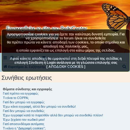
Χρησιμοποιούμε cookies για να έχετε την καλύτερη δυνατή εμπειρία. Για
να χρησιμοποιήσετε το forum ή/και να συνδεθείτε
θα πρέπει πρώτα να κάνετε αποδοχή των cookies, το οποίο σημαίνει και
αποδοχή της πολιτικής μας,
η οποία εμφανίζεται ως επιλογή στο κάτω μέρος της σελίδας.
Συχνές ερωτήσεις
Επικοινωνήστε μαζί μας
Αφού κάνετε αποδοχή θα εμφανιστεί στη δεξιά πλευρά της σελίδας η
επιλογή Σύνδεση ή Login ανάλογα με τη γλώσσα επιλογής σας
[ ΑΠΟΔΟΧΗ COOKIES ]
Α
Ευρετήριο Δ. Συζήτησης
Συνήθεις ερωτήσεις
ν
Συνήθεις ερωτήσεις
α
ζ
Θέματα σύνδεσης και εγγραφής
Γιατί πρέπει να εγγραφώ;
ή
Τι είναι το COPPA;
τ
Γιατί δεν μπορώ να εγγραφώ;
Έχω κάνει εγγραφή, αλλά δεν μπορώ να συνδεθώ!
η
Γιατί δεν μπορώ να συνδεθώ;
Έχω εγγραφεί κατά το παρελθόν αλλά δεν μπορώ να συνδεθώ πλέον!
σ
Έχω ξεχάσει τον κωδικό μου!
η
Γιατί αποσυνδέομαι αυτόματα;
Τι κάνει η “Διαγραφή cookies”;