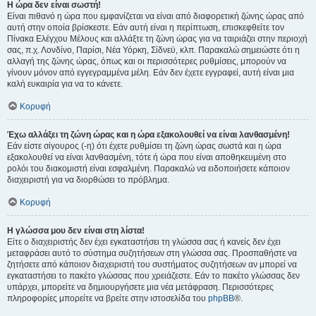
Η ώρα δεν είναι σωστή!
Είναι πιθανό η ώρα που εμφανίζεται να είναι από διαφορετική ζώνης ώρας από
αυτή στην οποία βρίσκεστε. Εάν αυτή είναι η περίπτωση, επισκεφθείτε τον
Πίνακα Ελέγχου Μέλους και αλλάξτε τη ζώνη ώρας για να ταιριάζει στην περιοχή
σας, π.χ. Λονδίνο, Παρίσι, Νέα Υόρκη, Σίδνεϋ, κλπ. Παρακαλώ σημειώστε ότι η
αλλαγή της ζώνης ώρας, όπως και οι περισσότερες ρυθμίσεις, μπορούν να
γίνουν μόνον από εγγεγραμμένα μέλη. Εάν δεν έχετε εγγραφεί, αυτή είναι μια
καλή ευκαιρία για να το κάνετε.
Κορυφή
Έχω αλλάξει τη ζώνη ώρας και η ώρα εξακολουθεί να είναι λανθασμένη!
Εάν είστε σίγουρος (-η) ότι έχετε ρυθμίσει τη ζώνη ώρας σωστά και η ώρα
εξακολουθεί να είναι λανθασμένη, τότε ή ώρα που είναι αποθηκευμένη στο
ρολόι του διακομιστή είναι εσφαλμένη. Παρακαλώ να ειδοποιήσετε κάποιον
διαχειριστή για να διορθώσει το πρόβλημα.
Κορυφή
Η γλώσσα μου δεν είναι στη λίστα!
Είτε ο διαχειριστής δεν έχει εγκαταστήσει τη γλώσσα σας ή κανείς δεν έχει
μεταφράσει αυτό το σύστημα συζητήσεων στη γλώσσα σας. Προσπαθήστε να
ζητήσετε από κάποιον διαχειριστή του συστήματος συζητήσεων αν μπορεί να
εγκαταστήσει το πακέτο γλώσσας που χρειάζεστε. Εάν το πακέτο γλώσσας δεν
υπάρχει, μπορείτε να δημιουργήσετε μια νέα μετάφραση. Περισσότερες
πληροφορίες μπορείτε να βρείτε στην ιστοσελίδα του
phpBB
®.