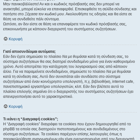
Μην πανικοβάλλεστε! Αν και ο κωδικός πρόσβασής σας δεν μπορεί να
ανακτηθεί, μπορεί εύκολα να επαναφερθεί. Επισκεφθείτε τη σελίδα σύνδεσης και
πατήστε στο
Ξέχασα τον κωδικό μου
. Ακολουθήστε τις οδηγίες και θα είστε σε
θέση να συνδεθείτε πάλι σύντομα.
Ωστόσο, αν δεν είστε σε θέση να επαναφέρετε τον κωδικό πρόσβασής σας,
επικοινωνήστε με κάποιον διαχειριστή του συστήματος συζητήσεων.
Κορυφή
Γιατί αποσυνδέομαι αυτόματα;
Εάν δεν έχετε σημειώσει το πλαίσιο
Να με θυμάσαι
κατά τη σύνδεση σας, το
σύστημα συζητήσεων θα σας διατηρεί συνδεδεμένο μόνο για έναν καθορισμένο
χρόνο. Αυτό αποτρέπει την κατάχρηση του λογαριασμού σας από κάποιον
άλλο. Για να παραμείνετε συνδεδεμένοι, σημειώστε το πλαίσιο
Να με θυμάσαι
κατά τη σύνδεση σας. Αυτό δεν συνιστάται εάν συνδέεστε στο σύστημα
συζητήσεων από έναν κοινόχρηστο υπολογιστή, π.χ. βιβλιοθήκη, internet cafe,
πανεπιστημιακό εργαστήριο υπολογιστών, κλπ. Εάν δεν βλέπετε αυτό το
πλαίσιο επιλογής σημαίνει ότι ο διαχειριστής του συστήματος συζητήσεων έχει
απενεργοποιήσει αυτό το χαρακτηριστικό.
Κορυφή
Τι κάνει η “Διαγραφή cookies”;
Η “Διαγραφή cookies” διαγράφει τα cookies που έχουν δημιουργηθεί από το
phpBB τα οποία σας διατηρούν πιστοποιημένους και συνδεδεμένους στο
σύστημα συζητήσεων. Τα cookies παρέχουν επίσης λειτουργίες όπως η
παρακολούθηση αναγνωσμένων εάν είναι ενεργοποιημένη από τον διαχειριστή