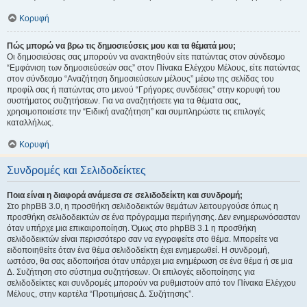
Κορυφή
Πώς μπορώ να βρω τις δημοσιεύσεις μου και τα θέματά μου;
Οι δημοσιεύσεις σας μπορούν να ανακτηθούν είτε πατώντας στον σύνδεσμο
“Εμφάνιση των δημοσιεύσεών σας” στον Πίνακα Ελέγχου Μέλους, είτε πατώντας
στον σύνδεσμο “Αναζήτηση δημοσιεύσεων μέλους” μέσω της σελίδας του
προφίλ σας ή πατώντας στο μενού “Γρήγορες συνδέσεις” στην κορυφή του
συστήματος συζητήσεων. Για να αναζητήσετε για τα θέματα σας,
χρησιμοποιείστε την “Ειδική αναζήτηση” και συμπληρώστε τις επιλογές
καταλλήλως.
Κορυφή
Συνδρομές και Σελιδοδείκτες
Ποια είναι η διαφορά ανάμεσα σε σελιδοδείκτη και συνδρομή;
Στο phpBB 3.0, η προσθήκη σελιδοδεικτών θεμάτων λειτουργούσε όπως η
προσθήκη σελιδοδεικτών σε ένα πρόγραμμα περιήγησης. Δεν ενημερωνόσασταν
όταν υπήρχε μια επικαιροποίηση. Όμως στο phpBB 3.1 η προσθήκη
σελιδοδεικτών είναι περισσότερο σαν να εγγραφείτε στο θέμα. Μπορείτε να
ειδοποιηθείτε όταν ένα θέμα σελιδοδείκτη έχει ενημερωθεί. Η συνδρομή,
ωστόσο, θα σας ειδοποιήσει όταν υπάρχει μια ενημέρωση σε ένα θέμα ή σε μια
Δ. Συζήτηση στο σύστημα συζητήσεων. Οι επιλογές ειδοποίησης για
σελιδοδείκτες και συνδρομές μπορούν να ρυθμιστούν από τον Πίνακα Ελέγχου
Μέλους, στην καρτέλα “Προτιμήσεις Δ. Συζήτησης”.