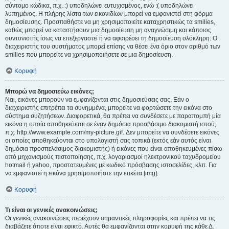
σύντομο κώδικα, π.χ. :) υποδηλώνει ευτυχισμένος, ενώ :( υποδηλώνει
λυπημένος. Η πλήρης λίστα των εικονιδίων μπορεί να εμφανιστεί στη φόρμα
δημοσίευσης. Προσπαθήστε να μη χρησιμοποιείτε καταχρηστικώς τα smilies,
καθώς μπορεί να καταστήσουν μια δημοσίευση μη αναγνώσιμη και κάποιος
συντονιστής ίσως να επεξεργαστεί ή να αφαιρέσει τη δημοσίευση ολόκληρη. Ο
διαχειριστής του συστήματος μπορεί επίσης να θέσει ένα όριο στον αριθμό των
smilies που μπορείτε να χρησιμοποιήσετε σε μια δημοσίευση.
Κορυφή
Μπορώ να δημοσιεύω εικόνες;
Ναι, εικόνες μπορούν να εμφανίζονται στις δημοσιεύσεις σας. Εάν ο
διαχειριστής επιτρέπει τα συνημμένα, μπορείτε να φορτώσετε την εικόνα στο
σύστημα συζητήσεων. Διαφορετικά, θα πρέπει να συνδέσετε με παραπομπή μία
εικόνα η οποία αποθηκεύεται σε έναν δημόσια προσβάσιμο διακομιστή ιστού,
π.χ. http://www.example.com/my-picture.gif. Δεν μπορείτε να συνδέσετε εικόνες
οι οποίες αποθηκεύονται στο υπολογιστή σας τοπικά (εκτός εάν αυτός είναι
δημόσια προσπελάσιμος διακομιστής) ή εικόνες που είναι αποθηκευμένες πίσω
από μηχανισμούς πιστοποίησης, π.χ. λογαριασμοί ηλεκτρονικού ταχυδρομείου
hotmail ή yahoo, προστατευμένες με κωδικό πρόσβασης ιστοσελίδες, κλπ. Για
να εμφανιστεί η εικόνα χρησιμοποιήστε την ετικέτα [img].
Κορυφή
Τι είναι οι γενικές ανακοινώσεις;
Οι γενικές ανακοινώσεις περιέχουν σημαντικές πληροφορίες και πρέπει να τις
διαβάζετε όποτε είναι εφικτό. Αυτές θα εμφανίζονται στην κορυφή της κάθε Δ.