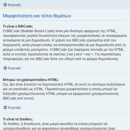
Κορυφή
Μορφοποίηση και τύποι θεμάτων
Τι είναι ο BBCode;
Ο BBCode (Bulletin Board Code) είναι μία ιδιαίτερη εφαρμογή της HTML,
προσφέροντας μεγάλη δυνατότητα ελέγχου της μορφοποίησης σε συγκεκριμένα
αντικείμενα σε μια δημοσίευση. Η χρήση του BBCode χορηγείται από τον
διαχειριστή, αλλά μπορεί επίσης να απενεργοποιηθεί σε μια δημοσίευση από τη
φόρμα υποβολής μηνύματος. Ο BBCode έχει παρόμοια σύνταξη με την HTML,
αλλά οι εντολές περικλείονται σε αγκύλες [ και ] αντί < και >. Για περισσότερες
πληροφορίες για τον BBCode δείτε τον οδηγό από τη φόρμα δημοσίευσης.
Κορυφή
Μπορώ να χρησιμοποιήσω HTML;
Όχι. Δεν είναι δυνατόν να δημοσιεύσετε HTML σε αυτό το σύστημα συζητήσεων
και να αποδοθεί ως HTML. Περισσότερη μορφοποίηση η οποία μπορεί να
διεξαχθεί χρησιμοποιώντας HTML μπορεί να εφαρμοστεί χρησιμοποιώντας
BBCode αντί αυτού.
Κορυφή
Τι είναι τα Smilies;
Τα Smilies, ή Emoticons, είναι μικρά εικονίδια τα οποία μπορούν να
χρησιμοποιηθούν για να εκφράσουν συναίσθημα χρησιμοποιώντας έναν