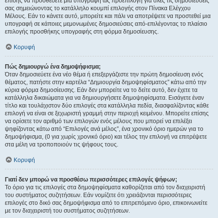
επίσης να προσθέσετε μια υπογραφή ως προεπιλογή για όλες τις δημοσιεύσεις
σας σημειώνοντας το κατάλληλο κουμπί επιλογής στον Πίνακα Ελέγχου
Μέλους. Εάν το κάνετε αυτό, μπορείτε και πάλι να αποτρέψετε να προστεθεί μια
υπογραφή σε κάποιες μεμονωμένες δημοσιεύσεις από-επιλέγοντας το πλαίσιο
επιλογής προσθήκης υπογραφής στη φόρμα δημοσίευσης.
Κορυφή
Πώς δημιουργώ ένα δημοψήφισμα;
Όταν δημοσιεύετε ένα νέο θέμα ή επεξεργάζεστε την πρώτη δημοσίευση ενός
θέματος, πατήστε στην καρτέλα “Δημιουργία δημοψηφίσματος” κάτω από την
κύρια φόρμα δημοσίευσης. Εάν δεν μπορείτε να το δείτε αυτό, δεν έχετε τα
κατάλληλα δικαιώματα για να δημιουργήσετε δημοψηφίσματα. Εισάγετε έναν
τίτλο και τουλάχιστον δύο επιλογές στα κατάλληλα πεδία, διασφαλίζοντας κάθε
επιλογή να είναι σε ξεχωριστή γραμμή στην περιοχή κειμένου. Μπορείτε επίσης
να ορίσετε τον αριθμό των επιλογών ενός μέλους που μπορεί να επιλέξει
ψηφίζοντας κάτω από “Επιλογές ανά μέλος”, ένα χρονικό όριο ημερών για το
δημοψήφισμα, (0 για χωρίς χρονικό όριο) και τέλος την επιλογή να επιτρέψετε
στα μέλη να τροποποιούν τις ψήφους τους.
Κορυφή
Γιατί δεν μπορώ να προσθέσω περισσότερες επιλογές ψήφων;
Το όριο για τις επιλογές στα δημοψηφίσματα καθορίζεται από τον διαχειριστή
του συστήματος συζητήσεων. Εάν νομίζετε ότι χρειάζονται περισσότερες
επιλογές στο δικό σας δημοψήφισμα από το επιτρεπόμενο όριο, επικοινωνείτε
με τον διαχειριστή του συστήματος συζητήσεων.