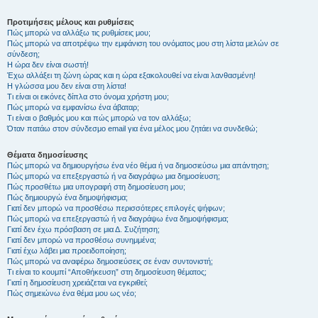
Προτιμήσεις μέλους και ρυθμίσεις
Πώς μπορώ να αλλάξω τις ρυθμίσεις μου;
Πώς μπορώ να αποτρέψω την εμφάνιση του ονόματος μου στη λίστα μελών σε
σύνδεση;
Η ώρα δεν είναι σωστή!
Έχω αλλάξει τη ζώνη ώρας και η ώρα εξακολουθεί να είναι λανθασμένη!
Η γλώσσα μου δεν είναι στη λίστα!
Τι είναι οι εικόνες δίπλα στο όνομα χρήστη μου;
Πώς μπορώ να εμφανίσω ένα άβαταρ;
Τι είναι ο βαθμός μου και πώς μπορώ να τον αλλάξω;
Όταν πατάω στον σύνδεσμο email για ένα μέλος μου ζητάει να συνδεθώ;
Θέματα δημοσίευσης
Πώς μπορώ να δημιουργήσω ένα νέο θέμα ή να δημοσιεύσω μια απάντηση;
Πώς μπορώ να επεξεργαστώ ή να διαγράψω μια δημοσίευση;
Πώς προσθέτω μια υπογραφή στη δημοσίευση μου;
Πώς δημιουργώ ένα δημοψήφισμα;
Γιατί δεν μπορώ να προσθέσω περισσότερες επιλογές ψήφων;
Πώς μπορώ να επεξεργαστώ ή να διαγράψω ένα δημοψήφισμα;
Γιατί δεν έχω πρόσβαση σε μια Δ. Συζήτηση;
Γιατί δεν μπορώ να προσθέσω συνημμένα;
Γιατί έχω λάβει μια προειδοποίηση;
Πώς μπορώ να αναφέρω δημοσιεύσεις σε έναν συντονιστή;
Τι είναι το κουμπί “Αποθήκευση” στη δημοσίευση θέματος;
Γιατί η δημοσίευση χρειάζεται να εγκριθεί;
Πώς σημειώνω ένα θέμα μου ως νέο;