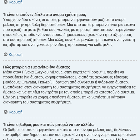
Κορυφή
Τι είναι οι εικόνες δίπλα στο όνομα χρήστη μου;
Υπάρχουν δύο εικόνες οι οποίες μπορεί να εμφανιστούν μαζί με το όνομα
μέλους στην προβολή δημοσιεύσεων. Μια από αυτές μπορεί να είναι μια εικόνα
που σχετίζεται με το βαθμό σας, γενικώς με τη μορφή των άστρων, τετραγώνων
ή κουκίδων, υποδεικνύοντας πόσες δημοσιεύσεις έχετε κάνει ή το αξίωμα σας
στο σύστημα συζητήσεων. Μια άλλη, συνήθως μεγαλύτερη, εικόνα είναι γνωστή
ως άβαταρ και είναι γενικώς μοναδική, προσωπική για κάθε μέλος.
Κορυφή
Πώς μπορώ να εμφανίσω ένα άβαταρ;
Μέσα στον Πίνακα Ελέγχου Μέλους, στην καρτέλα “Προφίλ”, μπορείτε να
προσθέσετε ένα άβαταρ, χρησιμοποιώντας μια από τις ακόλουθες τέσσερις
μεθόδους: Gravatar, Γκαλερί, Φόρτωση από σύνδεσμο ή Φόρτωση άβαταρ.
Εναπόκειται στον διαχειριστή του συστήματος συζητήσεων να ενεργοποιήσει τα
άβαταρ και να επιλέξει τον τρόπο με τον οποίο μπορεί να καταστούν διαθέσιμα.
Εάν δεν μπορείτε να χρησιμοποιήσετε άβαταρ, επικοινωνήστε με κάποιον
διαχειριστή του συστήματος συζητήσεων.
Κορυφή
Τι είναι ο βαθμός μου και πώς μπορώ να τον αλλάξω;
Οι βαθμοί, οι οποίοι εμφανίζονται κάτω από το όνομα μέλους σας, δηλώνουν
τον αριθμό των δημοσιεύσεων που έχετε κάνει ή είναι αναγνωριστικό ορισμένων
μελών, π.χ. συντονιστές και διαχειριστές. Γενικώς, δεν μπορείτε να αλλάξετε