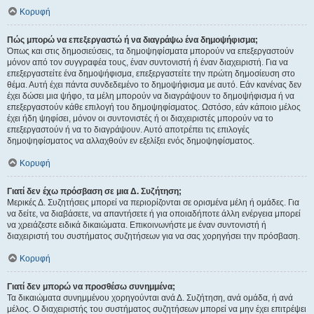
Κορυφή
Πώς μπορώ να επεξεργαστώ ή να διαγράψω ένα δημοψήφισμα;
Όπως και στις δημοσιεύσεις, τα δημοψηφίσματα μπορούν να επεξεργαστούν
μόνον από τον συγγραφέα τους, έναν συντονιστή ή έναν διαχειριστή. Για να
επεξεργαστείτε ένα δημοψήφισμα, επεξεργαστείτε την πρώτη δημοσίευση στο
θέμα. Αυτή έχει πάντα συνδεδεμένο το δημοψήφισμα με αυτό. Εάν κανένας δεν
έχει δώσει μια ψήφο, τα μέλη μπορούν να διαγράψουν το δημοψήφισμα ή να
επεξεργαστούν κάθε επιλογή του δημοψηφίσματος. Ωστόσο, εάν κάποιο μέλος
έχει ήδη ψηφίσει, μόνον οι συντονιστές ή οι διαχειριστές μπορούν να το
επεξεργαστούν ή να το διαγράψουν. Αυτό αποτρέπει τις επιλογές
δημοψηφίσματος να αλλαχθούν εν εξελίξει ενός δημοψηφίσματος.
Κορυφή
Γιατί δεν έχω πρόσβαση σε μια Δ. Συζήτηση;
Μερικές Δ. Συζητήσεις μπορεί να περιορίζονται σε ορισμένα μέλη ή ομάδες. Για
να δείτε, να διαβάσετε, να απαντήσετε ή για οποιαδήποτε άλλη ενέργεια μπορεί
να χρειάζεστε ειδικά δικαιώματα. Επικοινωνήστε με έναν συντονιστή ή
διαχειριστή του συστήματος συζητήσεων για να σας χορηγήσει την πρόσβαση.
Κορυφή
Γιατί δεν μπορώ να προσθέσω συνημμένα;
Τα δικαιώματα συνημμένου χορηγούνται ανά Δ. Συζήτηση, ανά ομάδα, ή ανά
μέλος. Ο διαχειριστής του συστήματος συζητήσεων μπορεί να μην έχει επιτρέψει