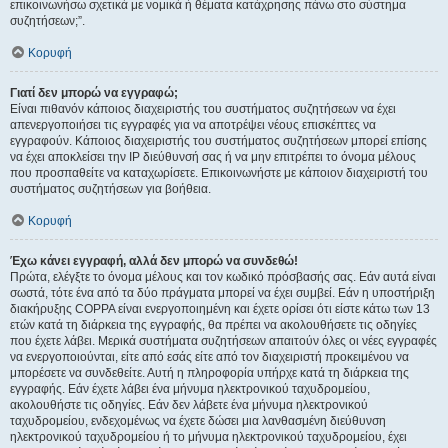
επικοινωνήσω σχετικά με νομικά ή θέματα κατάχρησης πάνω στο σύστημα
συζητήσεων;”.
Κορυφή
Γιατί δεν μπορώ να εγγραφώ;
Είναι πιθανόν κάποιος διαχειριστής του συστήματος συζητήσεων να έχει
απενεργοποιήσει τις εγγραφές για να αποτρέψει νέους επισκέπτες να
εγγραφούν. Κάποιος διαχειριστής του συστήματος συζητήσεων μπορεί επίσης
να έχει αποκλείσει την IP διεύθυνσή σας ή να μην επιτρέπει το όνομα μέλους
που προσπαθείτε να καταχωρίσετε. Επικοινωνήστε με κάποιον διαχειριστή του
συστήματος συζητήσεων για βοήθεια.
Κορυφή
Έχω κάνει εγγραφή, αλλά δεν μπορώ να συνδεθώ!
Πρώτα, ελέγξτε το όνομα μέλους και τον κωδικό πρόσβασής σας. Εάν αυτά είναι
σωστά, τότε ένα από τα δύο πράγματα μπορεί να έχει συμβεί. Εάν η υποστήριξη
διακήρυξης COPPA είναι ενεργοποιημένη και έχετε ορίσει ότι είστε κάτω των 13
ετών κατά τη διάρκεια της εγγραφής, θα πρέπει να ακολουθήσετε τις οδηγίες
που έχετε λάβει. Μερικά συστήματα συζητήσεων απαιτούν όλες οι νέες εγγραφές
να ενεργοποιούνται, είτε από εσάς είτε από τον διαχειριστή προκειμένου να
μπορέσετε να συνδεθείτε. Αυτή η πληροφορία υπήρχε κατά τη διάρκεια της
εγγραφής. Εάν έχετε λάβει ένα μήνυμα ηλεκτρονικού ταχυδρομείου,
ακολουθήστε τις οδηγίες. Εάν δεν λάβετε ένα μήνυμα ηλεκτρονικού
ταχυδρομείου, ενδεχομένως να έχετε δώσει μια λανθασμένη διεύθυνση
ηλεκτρονικού ταχυδρομείου ή το μήνυμα ηλεκτρονικού ταχυδρομείου, έχει