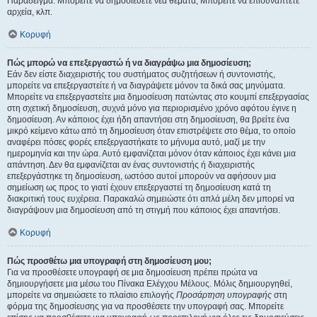
Παράδειγμα: Μπορείτε να δημοσιεύετε νέα θέματα, Μπορείτε να επισυνάπτετε
αρχεία, κλπ.
Κορυφή
Πώς μπορώ να επεξεργαστώ ή να διαγράψω μια δημοσίευση;
Εάν δεν είστε διαχειριστής του συστήματος συζητήσεων ή συντονιστής,
μπορείτε να επεξεργαστείτε ή να διαγράψετε μόνον τα δικά σας μηνύματα.
Μπορείτε να επεξεργαστείτε μια δημοσίευση πατώντας στο κουμπί επεξεργασίας
στη σχετική δημοσίευση, συχνά μόνο για περιορισμένο χρόνο αφότου έγινε η
δημοσίευση. Αν κάποιος έχει ήδη απαντήσει στη δημοσίευση, θα βρείτε ένα
μικρό κείμενο κάτω από τη δημοσίευση όταν επιστρέψετε στο θέμα, το οποίο
αναφέρει πόσες φορές επεξεργαστήκατε το μήνυμα αυτό, μαζί με την
ημερομηνία και την ώρα. Αυτό εμφανίζεται μόνον όταν κάποιος έχει κάνει μια
απάντηση. Δεν θα εμφανίζεται αν ένας συντονιστής ή διαχειριστής
επεξεργάστηκε τη δημοσίευση, ωστόσο αυτοί μπορούν να αφήσουν μια
σημείωση ως προς το γιατί έχουν επεξεργαστεί τη δημοσίευση κατά τη
διακριτική τους ευχέρεια. Παρακαλώ σημειώστε ότι απλά μέλη δεν μπορεί να
διαγράψουν μια δημοσίευση από τη στιγμή που κάποιος έχει απαντήσει.
Κορυφή
Πώς προσθέτω μια υπογραφή στη δημοσίευση μου;
Για να προσθέσετε υπογραφή σε μια δημοσίευση πρέπει πρώτα να
δημιουργήσετε μια μέσω του Πίνακα Ελέγχου Μέλους. Μόλις δημιουργηθεί,
μπορείτε να σημειώσετε το πλαίσιο επιλογής
Προσάρτηση υπογραφής
στη
φόρμα της δημοσίευσης για να προσθέσετε την υπογραφή σας. Μπορείτε