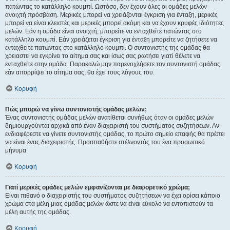
πατώντας το κατάλληλο κουμπί. Ωστόσο, δεν έχουν όλες οι ομάδες μελών
ανοιχτή πρόσβαση. Μερικές μπορεί να χρειάζονται έγκριση για ένταξη, μερικές
μπορεί να είναι κλειστές και μερικές μπορεί ακόμη και να έχουν κρυφές ιδιότητες
μελών. Εάν η ομάδα είναι ανοιχτή, μπορείτε να ενταχθείτε πατώντας στο
κατάλληλο κουμπί. Εάν χρειάζεται έγκριση για ένταξη μπορείτε να ζητήσετε να
ενταχθείτε πατώντας στο κατάλληλο κουμπί. Ο συντονιστής της ομάδας θα
χρειαστεί να εγκρίνει το αίτημα σας και ίσως σας ρωτήσει γιατί θέλετε να
ενταχθείτε στην ομάδα. Παρακαλώ μην παρενοχλήσετε τον συντονιστή ομάδας
εάν απορρίψει το αίτημα σας, θα έχει τους λόγους του.
Κορυφή
Πώς μπορώ να γίνω συντονιστής ομάδας μελών;
Ένας συντονιστής ομάδας μελών ανατίθεται συνήθως όταν οι ομάδες μελών
δημιουργούνται αρχικά από έναν διαχειριστή του συστήματος συζητήσεων. Αν
ενδιαφέρεστε να γίνετε συντονιστής ομάδας, το πρώτο σημείο επαφής θα πρέπει
να είναι ένας διαχειριστής. Προσπαθήστε στέλνοντάς του ένα προσωπικό
μήνυμα.
Κορυφή
Γιατί μερικές ομάδες μελών εμφανίζονται με διαφορετικό χρώμα;
Είναι πιθανό ο διαχειριστής του συστήματος συζητήσεων να έχει ορίσει κάποιο
χρώμα στα μέλη μιας ομάδας μελών ώστε να είναι εύκολο να εντοπιστούν τα
μέλη αυτής της ομάδας.
Κορυφή