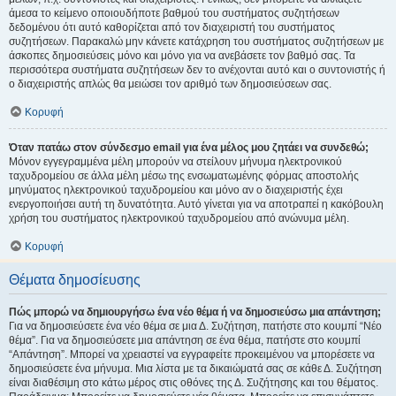
άμεσα το κείμενο οποιουδήποτε βαθμού του συστήματος συζητήσεων
δεδομένου ότι αυτό καθορίζεται από τον διαχειριστή του συστήματος
συζητήσεων. Παρακαλώ μην κάνετε κατάχρηση του συστήματος συζητήσεων με
άσκοπες δημοσιεύσεις μόνο και μόνο για να ανεβάσετε τον βαθμό σας. Τα
περισσότερα συστήματα συζητήσεων δεν το ανέχονται αυτό και ο συντονιστής ή
ο διαχειριστής απλώς θα μειώσει τον αριθμό των δημοσιεύσεων σας.
Κορυφή
Όταν πατάω στον σύνδεσμο email για ένα μέλος μου ζητάει να συνδεθώ;
Μόνον εγγεγραμμένα μέλη μπορούν να στείλουν μήνυμα ηλεκτρονικού
ταχυδρομείου σε άλλα μέλη μέσω της ενσωματωμένης φόρμας αποστολής
μηνύματος ηλεκτρονικού ταχυδρομείου και μόνο αν ο διαχειριστής έχει
ενεργοποιήσει αυτή τη δυνατότητα. Αυτό γίνεται για να αποτραπεί η κακόβουλη
χρήση του συστήματος ηλεκτρονικού ταχυδρομείου από ανώνυμα μέλη.
Κορυφή
Θέματα δημοσίευσης
Πώς μπορώ να δημιουργήσω ένα νέο θέμα ή να δημοσιεύσω μια απάντηση;
Για να δημοσιεύσετε ένα νέο θέμα σε μια Δ. Συζήτηση, πατήστε στο κουμπί “Νέο
θέμα”. Για να δημοσιεύσετε μια απάντηση σε ένα θέμα, πατήστε στο κουμπί
“Απάντηση”. Μπορεί να χρειαστεί να εγγραφείτε προκειμένου να μπορέσετε να
δημοσιεύσετε ένα μήνυμα. Μια λίστα με τα δικαιώματά σας σε κάθε Δ. Συζήτηση
είναι διαθέσιμη στο κάτω μέρος στις οθόνες της Δ. Συζήτησης και του θέματος.