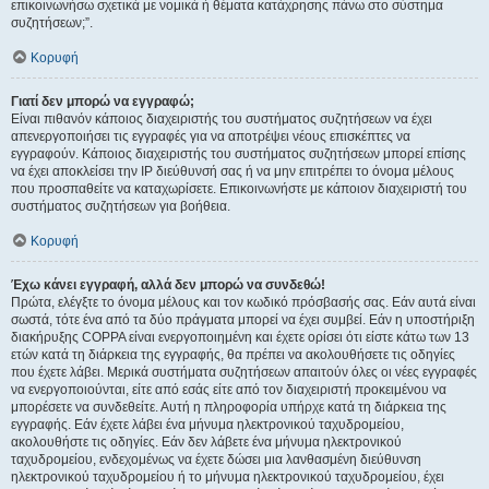
επικοινωνήσω σχετικά με νομικά ή θέματα κατάχρησης πάνω στο σύστημα
συζητήσεων;”.
Κορυφή
Γιατί δεν μπορώ να εγγραφώ;
Είναι πιθανόν κάποιος διαχειριστής του συστήματος συζητήσεων να έχει
απενεργοποιήσει τις εγγραφές για να αποτρέψει νέους επισκέπτες να
εγγραφούν. Κάποιος διαχειριστής του συστήματος συζητήσεων μπορεί επίσης
να έχει αποκλείσει την IP διεύθυνσή σας ή να μην επιτρέπει το όνομα μέλους
που προσπαθείτε να καταχωρίσετε. Επικοινωνήστε με κάποιον διαχειριστή του
συστήματος συζητήσεων για βοήθεια.
Κορυφή
Έχω κάνει εγγραφή, αλλά δεν μπορώ να συνδεθώ!
Πρώτα, ελέγξτε το όνομα μέλους και τον κωδικό πρόσβασής σας. Εάν αυτά είναι
σωστά, τότε ένα από τα δύο πράγματα μπορεί να έχει συμβεί. Εάν η υποστήριξη
διακήρυξης COPPA είναι ενεργοποιημένη και έχετε ορίσει ότι είστε κάτω των 13
ετών κατά τη διάρκεια της εγγραφής, θα πρέπει να ακολουθήσετε τις οδηγίες
που έχετε λάβει. Μερικά συστήματα συζητήσεων απαιτούν όλες οι νέες εγγραφές
να ενεργοποιούνται, είτε από εσάς είτε από τον διαχειριστή προκειμένου να
μπορέσετε να συνδεθείτε. Αυτή η πληροφορία υπήρχε κατά τη διάρκεια της
εγγραφής. Εάν έχετε λάβει ένα μήνυμα ηλεκτρονικού ταχυδρομείου,
ακολουθήστε τις οδηγίες. Εάν δεν λάβετε ένα μήνυμα ηλεκτρονικού
ταχυδρομείου, ενδεχομένως να έχετε δώσει μια λανθασμένη διεύθυνση
ηλεκτρονικού ταχυδρομείου ή το μήνυμα ηλεκτρονικού ταχυδρομείου, έχει