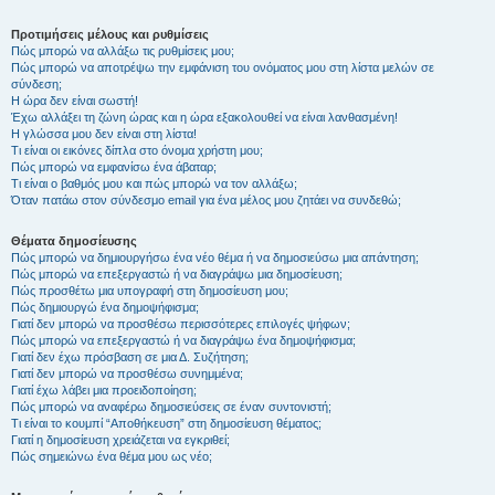
Προτιμήσεις μέλους και ρυθμίσεις
Πώς μπορώ να αλλάξω τις ρυθμίσεις μου;
Πώς μπορώ να αποτρέψω την εμφάνιση του ονόματος μου στη λίστα μελών σε
σύνδεση;
Η ώρα δεν είναι σωστή!
Έχω αλλάξει τη ζώνη ώρας και η ώρα εξακολουθεί να είναι λανθασμένη!
Η γλώσσα μου δεν είναι στη λίστα!
Τι είναι οι εικόνες δίπλα στο όνομα χρήστη μου;
Πώς μπορώ να εμφανίσω ένα άβαταρ;
Τι είναι ο βαθμός μου και πώς μπορώ να τον αλλάξω;
Όταν πατάω στον σύνδεσμο email για ένα μέλος μου ζητάει να συνδεθώ;
Θέματα δημοσίευσης
Πώς μπορώ να δημιουργήσω ένα νέο θέμα ή να δημοσιεύσω μια απάντηση;
Πώς μπορώ να επεξεργαστώ ή να διαγράψω μια δημοσίευση;
Πώς προσθέτω μια υπογραφή στη δημοσίευση μου;
Πώς δημιουργώ ένα δημοψήφισμα;
Γιατί δεν μπορώ να προσθέσω περισσότερες επιλογές ψήφων;
Πώς μπορώ να επεξεργαστώ ή να διαγράψω ένα δημοψήφισμα;
Γιατί δεν έχω πρόσβαση σε μια Δ. Συζήτηση;
Γιατί δεν μπορώ να προσθέσω συνημμένα;
Γιατί έχω λάβει μια προειδοποίηση;
Πώς μπορώ να αναφέρω δημοσιεύσεις σε έναν συντονιστή;
Τι είναι το κουμπί “Αποθήκευση” στη δημοσίευση θέματος;
Γιατί η δημοσίευση χρειάζεται να εγκριθεί;
Πώς σημειώνω ένα θέμα μου ως νέο;