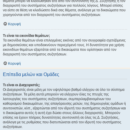
θέματα μπορεί να κλειδώθηκαν είτε από τον συντονιστή της Δ. Συζήτησης ή τον
διαχειριστή του συστήματος συζητήσεων για πολλούς λόγους. Μπορεί επίσης
να είστε σε θέση να κλειδώσετε δικά σας θέματα, ανάλογα με τα δικαιώματα που
χορηγούνται από τον διαχειριστή του συστήματος συζητήσεων.
Κορυφή
Τι είναι τα εικονίδια θεμάτων;
Τα εικονίδια θεμάτων είναι επιλεγμένες εικόνες από τον συγγραφέα σχετιζόμενες
με δημοσιεύσεις και υποδεικνύουν περιεχόμενό τους. Η δυνατότητα για χρήση
εικονιδίων θεμάτων εξαρτάται από τα δικαιώματα που ορίστηκαν από τον
διαχειριστή του συστήματος συζητήσεων.
Κορυφή
Επίπεδα μελών και Ομάδες
Τι είναι οι Διαχειριστές;
Οι Διαχειριστές είναι μέλη με τον υψηλότερο βαθμό ελέγχου σε όλο το σύστημα
συζητήσεων. Τα μέλη αυτά μπορούν να ελέγχουν όλες τις πτυχές της
λειτουργίας του συστήματος συζητήσεων, συμπεριλαμβανομένων του
καθορισμού δικαιωμάτων, της απαγόρευσης μελών, της δημιουργίας ομάδων ή
συντονιστών, κλπ., εξαρτώνται από τον ιδρυτή του συστήματος συζητήσεων και
τι δικαιώματα αυτός ή αυτή έχει δώσει στους άλλους διαχειριστές. Μπορούν
επίσης να έχουν πλήρεις δυνατότητες συντονιστή σε όλες τις Δ. Συζητήσεις,
ανάλογα με τις ρυθμίσεις που διατυπώνεται από τον ιδρυτή του συστήματος
συζητήσεων.