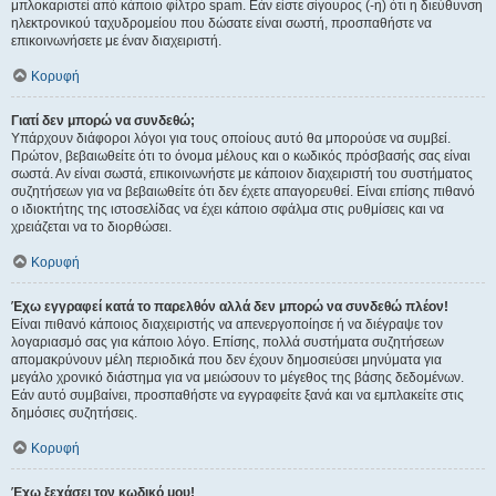
μπλοκαριστεί από κάποιο φίλτρο spam. Εάν είστε σίγουρος (-η) ότι η διεύθυνση
ηλεκτρονικού ταχυδρομείου που δώσατε είναι σωστή, προσπαθήστε να
επικοινωνήσετε με έναν διαχειριστή.
Κορυφή
Γιατί δεν μπορώ να συνδεθώ;
Υπάρχουν διάφοροι λόγοι για τους οποίους αυτό θα μπορούσε να συμβεί.
Πρώτον, βεβαιωθείτε ότι το όνομα μέλους και ο κωδικός πρόσβασής σας είναι
σωστά. Αν είναι σωστά, επικοινωνήστε με κάποιον διαχειριστή του συστήματος
συζητήσεων για να βεβαιωθείτε ότι δεν έχετε απαγορευθεί. Είναι επίσης πιθανό
ο ιδιοκτήτης της ιστοσελίδας να έχει κάποιο σφάλμα στις ρυθμίσεις και να
χρειάζεται να το διορθώσει.
Κορυφή
Έχω εγγραφεί κατά το παρελθόν αλλά δεν μπορώ να συνδεθώ πλέον!
Είναι πιθανό κάποιος διαχειριστής να απενεργοποίησε ή να διέγραψε τον
λογαριασμό σας για κάποιο λόγο. Επίσης, πολλά συστήματα συζητήσεων
απομακρύνουν μέλη περιοδικά που δεν έχουν δημοσιεύσει μηνύματα για
μεγάλο χρονικό διάστημα για να μειώσουν το μέγεθος της βάσης δεδομένων.
Εάν αυτό συμβαίνει, προσπαθήστε να εγγραφείτε ξανά και να εμπλακείτε στις
δημόσιες συζητήσεις.
Κορυφή
Έχω ξεχάσει τον κωδικό μου!