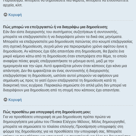
Παράδειγμα: Μπορείτε να δημοσιεύετε νέα θέματα, Μπορείτε να επισυνάπτετε
αρχεία, κλπ.
Κορυφή
Πώς μπορώ να επεξεργαστώ ή να διαγράψω μια δημοσίευση;
Εάν δεν είστε διαχειριστής του συστήματος συζητήσεων ή συντονιστής,
μπορείτε να επεξεργαστείτε ή να διαγράψετε μόνον τα δικά σας μηνύματα.
Μπορείτε να επεξεργαστείτε μια δημοσίευση πατώντας στο κουμπί επεξεργασίας
στη σχετική δημοσίευση, συχνά μόνο για περιορισμένο χρόνο αφότου έγινε η
δημοσίευση. Αν κάποιος έχει ήδη απαντήσει στη δημοσίευση, θα βρείτε ένα
μικρό κείμενο κάτω από τη δημοσίευση όταν επιστρέψετε στο θέμα, το οποίο
αναφέρει πόσες φορές επεξεργαστήκατε το μήνυμα αυτό, μαζί με την
ημερομηνία και την ώρα. Αυτό εμφανίζεται μόνον όταν κάποιος έχει κάνει μια
απάντηση. Δεν θα εμφανίζεται αν ένας συντονιστής ή διαχειριστής
επεξεργάστηκε τη δημοσίευση, ωστόσο αυτοί μπορούν να αφήσουν μια
σημείωση ως προς το γιατί έχουν επεξεργαστεί τη δημοσίευση κατά τη
διακριτική τους ευχέρεια. Παρακαλώ σημειώστε ότι απλά μέλη δεν μπορεί να
διαγράψουν μια δημοσίευση από τη στιγμή που κάποιος έχει απαντήσει.
Κορυφή
Πώς προσθέτω μια υπογραφή στη δημοσίευση μου;
Για να προσθέσετε υπογραφή σε μια δημοσίευση πρέπει πρώτα να
δημιουργήσετε μια μέσω του Πίνακα Ελέγχου Μέλους. Μόλις δημιουργηθεί,
μπορείτε να σημειώσετε το πλαίσιο επιλογής
Προσάρτηση υπογραφής
στη
φόρμα της δημοσίευσης για να προσθέσετε την υπογραφή σας. Μπορείτε