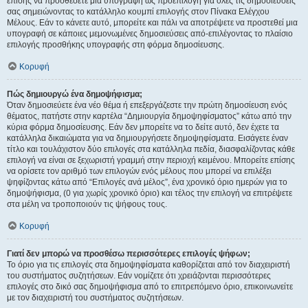
επίσης να προσθέσετε μια υπογραφή ως προεπιλογή για όλες τις δημοσιεύσεις
σας σημειώνοντας το κατάλληλο κουμπί επιλογής στον Πίνακα Ελέγχου
Μέλους. Εάν το κάνετε αυτό, μπορείτε και πάλι να αποτρέψετε να προστεθεί μια
υπογραφή σε κάποιες μεμονωμένες δημοσιεύσεις από-επιλέγοντας το πλαίσιο
επιλογής προσθήκης υπογραφής στη φόρμα δημοσίευσης.
Κορυφή
Πώς δημιουργώ ένα δημοψήφισμα;
Όταν δημοσιεύετε ένα νέο θέμα ή επεξεργάζεστε την πρώτη δημοσίευση ενός
θέματος, πατήστε στην καρτέλα “Δημιουργία δημοψηφίσματος” κάτω από την
κύρια φόρμα δημοσίευσης. Εάν δεν μπορείτε να το δείτε αυτό, δεν έχετε τα
κατάλληλα δικαιώματα για να δημιουργήσετε δημοψηφίσματα. Εισάγετε έναν
τίτλο και τουλάχιστον δύο επιλογές στα κατάλληλα πεδία, διασφαλίζοντας κάθε
επιλογή να είναι σε ξεχωριστή γραμμή στην περιοχή κειμένου. Μπορείτε επίσης
να ορίσετε τον αριθμό των επιλογών ενός μέλους που μπορεί να επιλέξει
ψηφίζοντας κάτω από “Επιλογές ανά μέλος”, ένα χρονικό όριο ημερών για το
δημοψήφισμα, (0 για χωρίς χρονικό όριο) και τέλος την επιλογή να επιτρέψετε
στα μέλη να τροποποιούν τις ψήφους τους.
Κορυφή
Γιατί δεν μπορώ να προσθέσω περισσότερες επιλογές ψήφων;
Το όριο για τις επιλογές στα δημοψηφίσματα καθορίζεται από τον διαχειριστή
του συστήματος συζητήσεων. Εάν νομίζετε ότι χρειάζονται περισσότερες
επιλογές στο δικό σας δημοψήφισμα από το επιτρεπόμενο όριο, επικοινωνείτε
με τον διαχειριστή του συστήματος συζητήσεων.