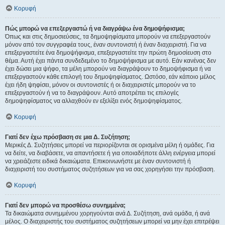
Κορυφή
Πώς μπορώ να επεξεργαστώ ή να διαγράψω ένα δημοψήφισμα;
Όπως και στις δημοσιεύσεις, τα δημοψηφίσματα μπορούν να επεξεργαστούν
μόνον από τον συγγραφέα τους, έναν συντονιστή ή έναν διαχειριστή. Για να
επεξεργαστείτε ένα δημοψήφισμα, επεξεργαστείτε την πρώτη δημοσίευση στο
θέμα. Αυτή έχει πάντα συνδεδεμένο το δημοψήφισμα με αυτό. Εάν κανένας δεν
έχει δώσει μια ψήφο, τα μέλη μπορούν να διαγράψουν το δημοψήφισμα ή να
επεξεργαστούν κάθε επιλογή του δημοψηφίσματος. Ωστόσο, εάν κάποιο μέλος
έχει ήδη ψηφίσει, μόνον οι συντονιστές ή οι διαχειριστές μπορούν να το
επεξεργαστούν ή να το διαγράψουν. Αυτό αποτρέπει τις επιλογές
δημοψηφίσματος να αλλαχθούν εν εξελίξει ενός δημοψηφίσματος.
Κορυφή
Γιατί δεν έχω πρόσβαση σε μια Δ. Συζήτηση;
Μερικές Δ. Συζητήσεις μπορεί να περιορίζονται σε ορισμένα μέλη ή ομάδες. Για
να δείτε, να διαβάσετε, να απαντήσετε ή για οποιαδήποτε άλλη ενέργεια μπορεί
να χρειάζεστε ειδικά δικαιώματα. Επικοινωνήστε με έναν συντονιστή ή
διαχειριστή του συστήματος συζητήσεων για να σας χορηγήσει την πρόσβαση.
Κορυφή
Γιατί δεν μπορώ να προσθέσω συνημμένα;
Τα δικαιώματα συνημμένου χορηγούνται ανά Δ. Συζήτηση, ανά ομάδα, ή ανά
μέλος. Ο διαχειριστής του συστήματος συζητήσεων μπορεί να μην έχει επιτρέψει