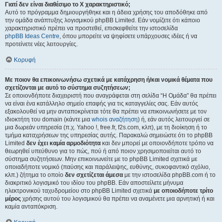
Γιατί δεν είναι διαθέσιμο το Χ χαρακτηριστικό;
Αυτό το πρόγραμμα δημιουργήθηκε και η άδεια χρήσης του αποδόθηκε από
την ομάδα ανάπτυξης λογισμικού phpBB Limited. Εάν νομίζετε ότι κάποιο
χαρακτηριστικό πρέπει να προστεθεί, επισκεφθείτε την ιστοσελίδα
phpBB Ideas Centre
, όπου μπορείτε να ψηφίσετε υπάρχουσες ιδέες ή να
προτείνετε νέες λειτουργίες.
Κορυφή
Με ποιον θα επικοινωνήσω σχετικά με κατάχρηση ή/και νομικά θέματα που
σχετίζονται με αυτό το σύστημα συζητήσεων;
Σε οποιονδήποτε διαχειριστή που αναγράφεται στη σελίδα “Η Ομάδα” θα πρέπει
να είναι ένα κατάλληλο σημείο επαφής για τις καταγγελίες σας. Εάν αυτός
εξακολουθεί να μην ανταποκρίνεται τότε θα πρέπει να επικοινωνήσετε με τον
ιδιοκτήτη του domain (κάντε μια
whois αναζήτηση
) ή, εάν αυτός λειτουργεί σε
μια δωρεάν υπηρεσία (π.χ. Yahoo !, free.fr, f2s.com, κλπ), με τη διοίκηση ή το
τμήμα καταχρήσεων της υπηρεσίας αυτής. Παρακαλώ σημειώστε ότι το phpBB
Limited
δεν έχει καμία αρμοδιότητα
και δεν μπορεί με οποιονδήποτε τρόπο να
θεωρηθεί υπεύθυνο για το πώς, πού ή από ποιον χρησιμοποιείται αυτό το
σύστημα συζητήσεων. Μην επικοινωνείτε με το phpBB Limited σχετικά με
οποιαδήποτε νομικό (παύσης και παράλειψης, ευθύνης, συκοφαντικό σχόλιο,
κλπ.) ζήτημα το οποίο
δεν σχετίζεται άμεσα
με την ιστοσελίδα phpBB.com ή το
διακριτικό λογισμικό του ιδίου του phpBB. Εάν αποστείλετε μήνυμα
ηλεκτρονικού ταχυδρομείου στο phpBB Limited σχετικά
με οποιοδήποτε τρίτο
μέρος
χρήσης αυτού του λογισμικού θα πρέπει να αναμένετε μια αρνητική ή και
καμία ανταπόκριση.