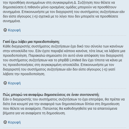
την προσθήκη συνημμένων στη συγκεκριμένη Δ. Συζήτηση που θέλετε να
δημοσιεύσετε ή πιθανόν μόνο ορισμένες ομάδες μπορούν να προσθέτουν
συνημμένα. Επικοινωνήστε με τον διαχειριστή του συστήματος συζητήσεων εάν
δεν είστε σίγουρος (-η) σχετικά με το λόγο που δεν μπορείτε να προσθέσετε
συνημμένα.
Κορυφή
Γιατί έχω λάβει μια προειδοποίηση;
Κάθε διαχειριστής συστήματος συζητήσεων έχει δικό του σύνολο των κανόνων
στην ιστοσελίδα του. Εάν έχετε παραβεί κάποιο κανόνα, τότε ίσως να λάβατε μια
προειδοποίηση. Παρακαλώ σημειώστε ότι αυτό είναι απόφαση του διαχειριστή
του συστήματος συζητήσεων και το phpBB Limited δεν έχει τίποτα να κάνει με
τις προειδοποιήσεις στη συγκεκριμένη ιστοσελίδα. Επικοινωνήστε με τον
διαχειριστή του συστήματος συζητήσεων εάν δεν είστε σίγουρος (-η) γιατί
λάβατε την προειδοποίηση.
Κορυφή
Πώς μπορώ να αναφέρω δημοσιεύσεις σε έναν συντονιστή;
Εάν ο διαχειριστής του συστήματος συζητήσεων το έχει επιτρέψει, θα πρέπει να
δείτε ένα κουμπί για την αναφορά των δημοσιεύσεων δίπλα στη δημοσίευση
που θέλετε να αναφέρετε. Πατώντας θα καθοδηγηθείτε για τα απαιτούμενα
βήματα για να αναφέρετε τη δημοσίευση.
Κορυφή