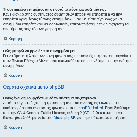
Τι συνημμένα επιτρέπονται σε αυτό το σύστημα συζητήσεων;
Κάθε διαχειριστής συστήματος συζητήσεων μπορεί να επιτρέπει ή να μην
επιτρέπει ορισμένους τύπους συνημμένων. Εάν δεν είστε σίγουρος (-η) τι
συνημμένα επιτρέπονται να φορτωθούν, επικοινωνήστε με τον διαχειριστή του
συστήματος συζητήσεων για βοήθεια.
Κορυφή
Πώς μπορώ να βρω όλα τα συνημμένα μου;
Για να βρείτε τη λίστα των συνημμένων σας τα οποία έχετε φορτώσει, πηγαίνετε
στον Πίνακα Ελέγχου Μέλους και ακολουθήστε τους συνδέσμους στην ενότητα
συνημμένων.
Κορυφή
Θέματα σχετικά με το phpBB
Ποιος έχει δημιουργήσει αυτό το σύστημα συζητήσεων;
Αυτό το λογισμικό (στη μη τροποποιημένη του έκδοση) έχει υλοποιηθεί,
κυκλοφορήσει και είναι κατοχυρωμένο από το
phpBB Limited
. Είναι διαθέσιμο
υπό την GNU General Public License, έκδοση 2 (GPL-2.0) και μπορεί να
διανεμηθεί ελεύθερα. Δείτε στο
About phpBB
για περισσότερες λεπτομέρειες.
Κορυφή