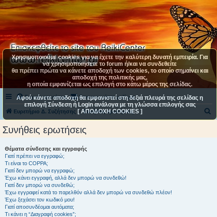
Χρησιμοποιούμε cookies για να έχετε την καλύτερη δυνατή εμπειρία. Για
να χρησιμοποιήσετε το forum ή/και να συνδεθείτε
θα πρέπει πρώτα να κάνετε αποδοχή των cookies, το οποίο σημαίνει και
αποδοχή της πολιτικής μας,
η οποία εμφανίζεται ως επιλογή στο κάτω μέρος της σελίδας.
Συχνές ερωτήσεις
Επικοινωνήστε μαζί μας
Αφού κάνετε αποδοχή θα εμφανιστεί στη δεξιά πλευρά της σελίδας η
επιλογή Σύνδεση ή Login ανάλογα με τη γλώσσα επιλογής σας
[ ΑΠΟΔΟΧΗ COOKIES ]
Α
Ευρετήριο Δ. Συζήτησης
Συνήθεις ερωτήσεις
ν
Συνήθεις ερωτήσεις
α
ζ
Θέματα σύνδεσης και εγγραφής
Γιατί πρέπει να εγγραφώ;
ή
Τι είναι το COPPA;
τ
Γιατί δεν μπορώ να εγγραφώ;
Έχω κάνει εγγραφή, αλλά δεν μπορώ να συνδεθώ!
η
Γιατί δεν μπορώ να συνδεθώ;
Έχω εγγραφεί κατά το παρελθόν αλλά δεν μπορώ να συνδεθώ πλέον!
σ
Έχω ξεχάσει τον κωδικό μου!
η
Γιατί αποσυνδέομαι αυτόματα;
Τι κάνει η “Διαγραφή cookies”;