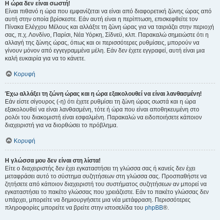
Η ώρα δεν είναι σωστή!
Είναι πιθανό η ώρα που εμφανίζεται να είναι από διαφορετική ζώνης ώρας από
αυτή στην οποία βρίσκεστε. Εάν αυτή είναι η περίπτωση, επισκεφθείτε τον
Πίνακα Ελέγχου Μέλους και αλλάξτε τη ζώνη ώρας για να ταιριάζει στην περιοχή
σας, π.χ. Λονδίνο, Παρίσι, Νέα Υόρκη, Σίδνεϋ, κλπ. Παρακαλώ σημειώστε ότι η
αλλαγή της ζώνης ώρας, όπως και οι περισσότερες ρυθμίσεις, μπορούν να
γίνουν μόνον από εγγεγραμμένα μέλη. Εάν δεν έχετε εγγραφεί, αυτή είναι μια
καλή ευκαιρία για να το κάνετε.
Κορυφή
Έχω αλλάξει τη ζώνη ώρας και η ώρα εξακολουθεί να είναι λανθασμένη!
Εάν είστε σίγουρος (-η) ότι έχετε ρυθμίσει τη ζώνη ώρας σωστά και η ώρα
εξακολουθεί να είναι λανθασμένη, τότε ή ώρα που είναι αποθηκευμένη στο
ρολόι του διακομιστή είναι εσφαλμένη. Παρακαλώ να ειδοποιήσετε κάποιον
διαχειριστή για να διορθώσει το πρόβλημα.
Κορυφή
Η γλώσσα μου δεν είναι στη λίστα!
Είτε ο διαχειριστής δεν έχει εγκαταστήσει τη γλώσσα σας ή κανείς δεν έχει
μεταφράσει αυτό το σύστημα συζητήσεων στη γλώσσα σας. Προσπαθήστε να
ζητήσετε από κάποιον διαχειριστή του συστήματος συζητήσεων αν μπορεί να
εγκαταστήσει το πακέτο γλώσσας που χρειάζεστε. Εάν το πακέτο γλώσσας δεν
υπάρχει, μπορείτε να δημιουργήσετε μια νέα μετάφραση. Περισσότερες
πληροφορίες μπορείτε να βρείτε στην ιστοσελίδα του
phpBB
®.