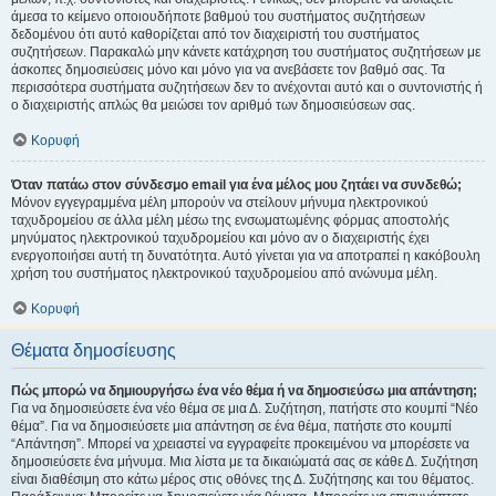
άμεσα το κείμενο οποιουδήποτε βαθμού του συστήματος συζητήσεων
δεδομένου ότι αυτό καθορίζεται από τον διαχειριστή του συστήματος
συζητήσεων. Παρακαλώ μην κάνετε κατάχρηση του συστήματος συζητήσεων με
άσκοπες δημοσιεύσεις μόνο και μόνο για να ανεβάσετε τον βαθμό σας. Τα
περισσότερα συστήματα συζητήσεων δεν το ανέχονται αυτό και ο συντονιστής ή
ο διαχειριστής απλώς θα μειώσει τον αριθμό των δημοσιεύσεων σας.
Κορυφή
Όταν πατάω στον σύνδεσμο email για ένα μέλος μου ζητάει να συνδεθώ;
Μόνον εγγεγραμμένα μέλη μπορούν να στείλουν μήνυμα ηλεκτρονικού
ταχυδρομείου σε άλλα μέλη μέσω της ενσωματωμένης φόρμας αποστολής
μηνύματος ηλεκτρονικού ταχυδρομείου και μόνο αν ο διαχειριστής έχει
ενεργοποιήσει αυτή τη δυνατότητα. Αυτό γίνεται για να αποτραπεί η κακόβουλη
χρήση του συστήματος ηλεκτρονικού ταχυδρομείου από ανώνυμα μέλη.
Κορυφή
Θέματα δημοσίευσης
Πώς μπορώ να δημιουργήσω ένα νέο θέμα ή να δημοσιεύσω μια απάντηση;
Για να δημοσιεύσετε ένα νέο θέμα σε μια Δ. Συζήτηση, πατήστε στο κουμπί “Νέο
θέμα”. Για να δημοσιεύσετε μια απάντηση σε ένα θέμα, πατήστε στο κουμπί
“Απάντηση”. Μπορεί να χρειαστεί να εγγραφείτε προκειμένου να μπορέσετε να
δημοσιεύσετε ένα μήνυμα. Μια λίστα με τα δικαιώματά σας σε κάθε Δ. Συζήτηση
είναι διαθέσιμη στο κάτω μέρος στις οθόνες της Δ. Συζήτησης και του θέματος.