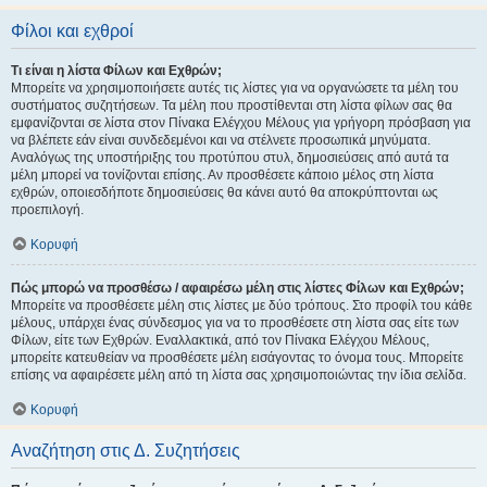
Φίλοι και εχθροί
Τι είναι η λίστα Φίλων και Εχθρών;
Μπορείτε να χρησιμοποιήσετε αυτές τις λίστες για να οργανώσετε τα μέλη του
συστήματος συζητήσεων. Τα μέλη που προστίθενται στη λίστα φίλων σας θα
εμφανίζονται σε λίστα στον Πίνακα Ελέγχου Μέλους για γρήγορη πρόσβαση για
να βλέπετε εάν είναι συνδεδεμένοι και να στέλνετε προσωπικά μηνύματα.
Αναλόγως της υποστήριξης του προτύπου στυλ, δημοσιεύσεις από αυτά τα
μέλη μπορεί να τονίζονται επίσης. Αν προσθέσετε κάποιο μέλος στη λίστα
εχθρών, οποιεσδήποτε δημοσιεύσεις θα κάνει αυτό θα αποκρύπτονται ως
προεπιλογή.
Κορυφή
Πώς μπορώ να προσθέσω / αφαιρέσω μέλη στις λίστες Φίλων και Εχθρών;
Μπορείτε να προσθέσετε μέλη στις λίστες με δύο τρόπους. Στο προφίλ του κάθε
μέλους, υπάρχει ένας σύνδεσμος για να το προσθέσετε στη λίστα σας είτε των
Φίλων, είτε των Εχθρών. Εναλλακτικά, από τον Πίνακα Ελέγχου Μέλους,
μπορείτε κατευθείαν να προσθέσετε μέλη εισάγοντας το όνομα τους. Μπορείτε
επίσης να αφαιρέσετε μέλη από τη λίστα σας χρησιμοποιώντας την ίδια σελίδα.
Κορυφή
Αναζήτηση στις Δ. Συζητήσεις