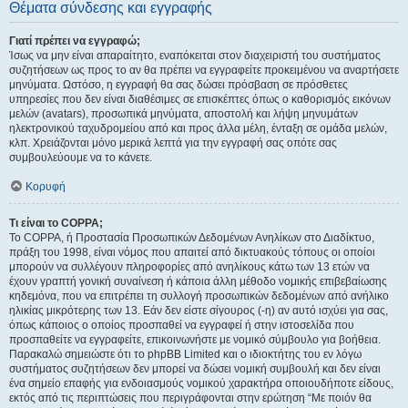
Θέματα σύνδεσης και εγγραφής
Γιατί πρέπει να εγγραφώ;
Ίσως να μην είναι απαραίτητο, εναπόκειται στον διαχειριστή του συστήματος
συζητήσεων ως προς το αν θα πρέπει να εγγραφείτε προκειμένου να αναρτήσετε
μηνύματα. Ωστόσο, η εγγραφή θα σας δώσει πρόσβαση σε πρόσθετες
υπηρεσίες που δεν είναι διαθέσιμες σε επισκέπτες όπως ο καθορισμός εικόνων
μελών (avatars), προσωπικά μηνύματα, αποστολή και λήψη μηνυμάτων
ηλεκτρονικού ταχυδρομείου από και προς άλλα μέλη, ένταξη σε ομάδα μελών,
κλπ. Χρειάζονται μόνο μερικά λεπτά για την εγγραφή σας οπότε σας
συμβουλεύουμε να το κάνετε.
Κορυφή
Τι είναι το COPPA;
Το COPPA, ή Προστασία Προσωπικών Δεδομένων Ανηλίκων στο Διαδίκτυο,
πράξη του 1998, είναι νόμος που απαιτεί από δικτυακούς τόπους οι οποίοι
μπορούν να συλλέγουν πληροφορίες από ανηλίκους κάτω των 13 ετών να
έχουν γραπτή γονική συναίνεση ή κάποια άλλη μέθοδο νομικής επιβεβαίωσης
κηδεμόνα, που να επιτρέπει τη συλλογή προσωπικών δεδομένων από ανήλικο
ηλικίας μικρότερης των 13. Εάν δεν είστε σίγουρος (-η) αν αυτό ισχύει για σας,
όπως κάποιος ο οποίος προσπαθεί να εγγραφεί ή στην ιστοσελίδα που
προσπαθείτε να εγγραφείτε, επικοινωνήστε με νομικό σύμβουλο για βοήθεια.
Παρακαλώ σημειώστε ότι το phpBB Limited και ο ιδιοκτήτης του εν λόγω
συστήματος συζητήσεων δεν μπορεί να δώσει νομική συμβουλή και δεν είναι
ένα σημείο επαφής για ενδοιασμούς νομικού χαρακτήρα οποιουδήποτε είδους,
εκτός από τις περιπτώσεις που περιγράφονται στην ερώτηση “Με ποιόν θα