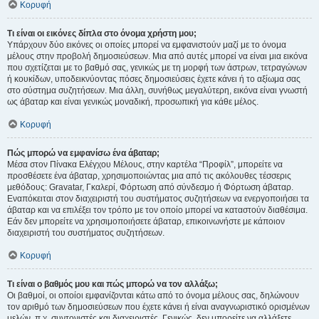
Κορυφή
Τι είναι οι εικόνες δίπλα στο όνομα χρήστη μου;
Υπάρχουν δύο εικόνες οι οποίες μπορεί να εμφανιστούν μαζί με το όνομα
μέλους στην προβολή δημοσιεύσεων. Μια από αυτές μπορεί να είναι μια εικόνα
που σχετίζεται με το βαθμό σας, γενικώς με τη μορφή των άστρων, τετραγώνων
ή κουκίδων, υποδεικνύοντας πόσες δημοσιεύσεις έχετε κάνει ή το αξίωμα σας
στο σύστημα συζητήσεων. Μια άλλη, συνήθως μεγαλύτερη, εικόνα είναι γνωστή
ως άβαταρ και είναι γενικώς μοναδική, προσωπική για κάθε μέλος.
Κορυφή
Πώς μπορώ να εμφανίσω ένα άβαταρ;
Μέσα στον Πίνακα Ελέγχου Μέλους, στην καρτέλα “Προφίλ”, μπορείτε να
προσθέσετε ένα άβαταρ, χρησιμοποιώντας μια από τις ακόλουθες τέσσερις
μεθόδους: Gravatar, Γκαλερί, Φόρτωση από σύνδεσμο ή Φόρτωση άβαταρ.
Εναπόκειται στον διαχειριστή του συστήματος συζητήσεων να ενεργοποιήσει τα
άβαταρ και να επιλέξει τον τρόπο με τον οποίο μπορεί να καταστούν διαθέσιμα.
Εάν δεν μπορείτε να χρησιμοποιήσετε άβαταρ, επικοινωνήστε με κάποιον
διαχειριστή του συστήματος συζητήσεων.
Κορυφή
Τι είναι ο βαθμός μου και πώς μπορώ να τον αλλάξω;
Οι βαθμοί, οι οποίοι εμφανίζονται κάτω από το όνομα μέλους σας, δηλώνουν
τον αριθμό των δημοσιεύσεων που έχετε κάνει ή είναι αναγνωριστικό ορισμένων
μελών, π.χ. συντονιστές και διαχειριστές. Γενικώς, δεν μπορείτε να αλλάξετε