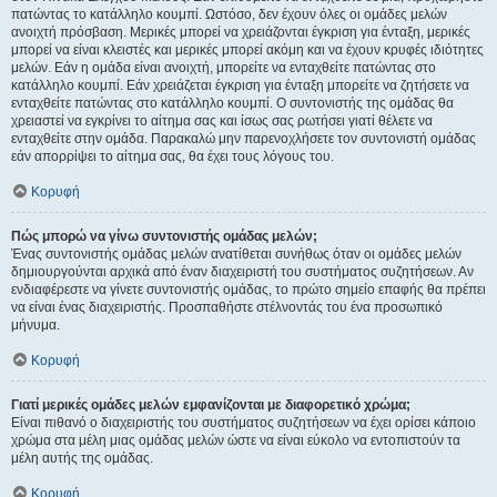
πατώντας το κατάλληλο κουμπί. Ωστόσο, δεν έχουν όλες οι ομάδες μελών
ανοιχτή πρόσβαση. Μερικές μπορεί να χρειάζονται έγκριση για ένταξη, μερικές
μπορεί να είναι κλειστές και μερικές μπορεί ακόμη και να έχουν κρυφές ιδιότητες
μελών. Εάν η ομάδα είναι ανοιχτή, μπορείτε να ενταχθείτε πατώντας στο
κατάλληλο κουμπί. Εάν χρειάζεται έγκριση για ένταξη μπορείτε να ζητήσετε να
ενταχθείτε πατώντας στο κατάλληλο κουμπί. Ο συντονιστής της ομάδας θα
χρειαστεί να εγκρίνει το αίτημα σας και ίσως σας ρωτήσει γιατί θέλετε να
ενταχθείτε στην ομάδα. Παρακαλώ μην παρενοχλήσετε τον συντονιστή ομάδας
εάν απορρίψει το αίτημα σας, θα έχει τους λόγους του.
Κορυφή
Πώς μπορώ να γίνω συντονιστής ομάδας μελών;
Ένας συντονιστής ομάδας μελών ανατίθεται συνήθως όταν οι ομάδες μελών
δημιουργούνται αρχικά από έναν διαχειριστή του συστήματος συζητήσεων. Αν
ενδιαφέρεστε να γίνετε συντονιστής ομάδας, το πρώτο σημείο επαφής θα πρέπει
να είναι ένας διαχειριστής. Προσπαθήστε στέλνοντάς του ένα προσωπικό
μήνυμα.
Κορυφή
Γιατί μερικές ομάδες μελών εμφανίζονται με διαφορετικό χρώμα;
Είναι πιθανό ο διαχειριστής του συστήματος συζητήσεων να έχει ορίσει κάποιο
χρώμα στα μέλη μιας ομάδας μελών ώστε να είναι εύκολο να εντοπιστούν τα
μέλη αυτής της ομάδας.
Κορυφή