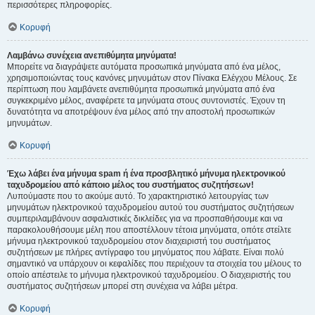
περισσότερες πληροφορίες.
Κορυφή
Λαμβάνω συνέχεια ανεπιθύμητα μηνύματα!
Μπορείτε να διαγράψετε αυτόματα προσωπικά μηνύματα από ένα μέλος,
χρησιμοποιώντας τους κανόνες μηνυμάτων στον Πίνακα Ελέγχου Μέλους. Σε
περίπτωση που λαμβάνετε ανεπιθύμητα προσωπικά μηνύματα από ένα
συγκεκριμένο μέλος, αναφέρετε τα μηνύματα στους συντονιστές. Έχουν τη
δυνατότητα να αποτρέψουν ένα μέλος από την αποστολή προσωπικών
μηνυμάτων.
Κορυφή
Έχω λάβει ένα μήνυμα spam ή ένα προσβλητικό μήνυμα ηλεκτρονικού
ταχυδρομείου από κάποιο μέλος του συστήματος συζητήσεων!
Λυπούμαστε που το ακούμε αυτό. Το χαρακτηριστικό λειτουργίας των
μηνυμάτων ηλεκτρονικού ταχυδρομείου αυτού του συστήματος συζητήσεων
συμπεριλαμβάνουν ασφαλιστικές δικλείδες για να προσπαθήσουμε και να
παρακολουθήσουμε μέλη που αποστέλλουν τέτοια μηνύματα, οπότε στείλτε
μήνυμα ηλεκτρονικού ταχυδρομείου στον διαχειριστή του συστήματος
συζητήσεων με πλήρες αντίγραφο του μηνύματος που λάβατε. Είναι πολύ
σημαντικό να υπάρχουν οι κεφαλίδες που περιέχουν τα στοιχεία του μέλους το
οποίο απέστειλε το μήνυμα ηλεκτρονικού ταχυδρομείου. Ο διαχειριστής του
συστήματος συζητήσεων μπορεί στη συνέχεια να λάβει μέτρα.
Κορυφή