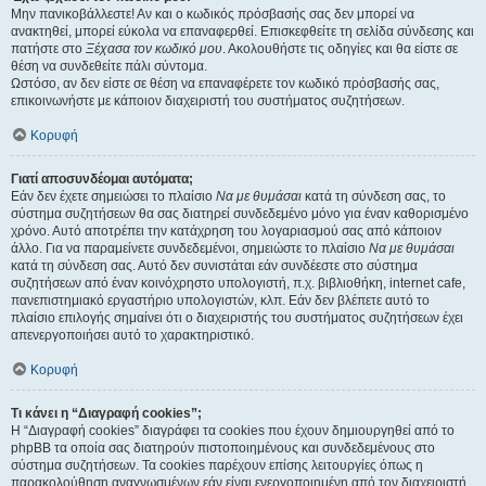
Μην πανικοβάλλεστε! Αν και ο κωδικός πρόσβασής σας δεν μπορεί να
ανακτηθεί, μπορεί εύκολα να επαναφερθεί. Επισκεφθείτε τη σελίδα σύνδεσης και
πατήστε στο
Ξέχασα τον κωδικό μου
. Ακολουθήστε τις οδηγίες και θα είστε σε
θέση να συνδεθείτε πάλι σύντομα.
Ωστόσο, αν δεν είστε σε θέση να επαναφέρετε τον κωδικό πρόσβασής σας,
επικοινωνήστε με κάποιον διαχειριστή του συστήματος συζητήσεων.
Κορυφή
Γιατί αποσυνδέομαι αυτόματα;
Εάν δεν έχετε σημειώσει το πλαίσιο
Να με θυμάσαι
κατά τη σύνδεση σας, το
σύστημα συζητήσεων θα σας διατηρεί συνδεδεμένο μόνο για έναν καθορισμένο
χρόνο. Αυτό αποτρέπει την κατάχρηση του λογαριασμού σας από κάποιον
άλλο. Για να παραμείνετε συνδεδεμένοι, σημειώστε το πλαίσιο
Να με θυμάσαι
κατά τη σύνδεση σας. Αυτό δεν συνιστάται εάν συνδέεστε στο σύστημα
συζητήσεων από έναν κοινόχρηστο υπολογιστή, π.χ. βιβλιοθήκη, internet cafe,
πανεπιστημιακό εργαστήριο υπολογιστών, κλπ. Εάν δεν βλέπετε αυτό το
πλαίσιο επιλογής σημαίνει ότι ο διαχειριστής του συστήματος συζητήσεων έχει
απενεργοποιήσει αυτό το χαρακτηριστικό.
Κορυφή
Τι κάνει η “Διαγραφή cookies”;
Η “Διαγραφή cookies” διαγράφει τα cookies που έχουν δημιουργηθεί από το
phpBB τα οποία σας διατηρούν πιστοποιημένους και συνδεδεμένους στο
σύστημα συζητήσεων. Τα cookies παρέχουν επίσης λειτουργίες όπως η
παρακολούθηση αναγνωσμένων εάν είναι ενεργοποιημένη από τον διαχειριστή