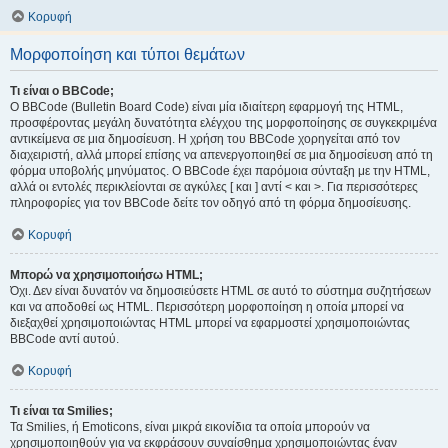
Κορυφή
Μορφοποίηση και τύποι θεμάτων
Τι είναι ο BBCode;
Ο BBCode (Bulletin Board Code) είναι μία ιδιαίτερη εφαρμογή της HTML,
προσφέροντας μεγάλη δυνατότητα ελέγχου της μορφοποίησης σε συγκεκριμένα
αντικείμενα σε μια δημοσίευση. Η χρήση του BBCode χορηγείται από τον
διαχειριστή, αλλά μπορεί επίσης να απενεργοποιηθεί σε μια δημοσίευση από τη
φόρμα υποβολής μηνύματος. Ο BBCode έχει παρόμοια σύνταξη με την HTML,
αλλά οι εντολές περικλείονται σε αγκύλες [ και ] αντί < και >. Για περισσότερες
πληροφορίες για τον BBCode δείτε τον οδηγό από τη φόρμα δημοσίευσης.
Κορυφή
Μπορώ να χρησιμοποιήσω HTML;
Όχι. Δεν είναι δυνατόν να δημοσιεύσετε HTML σε αυτό το σύστημα συζητήσεων
και να αποδοθεί ως HTML. Περισσότερη μορφοποίηση η οποία μπορεί να
διεξαχθεί χρησιμοποιώντας HTML μπορεί να εφαρμοστεί χρησιμοποιώντας
BBCode αντί αυτού.
Κορυφή
Τι είναι τα Smilies;
Τα Smilies, ή Emoticons, είναι μικρά εικονίδια τα οποία μπορούν να
χρησιμοποιηθούν για να εκφράσουν συναίσθημα χρησιμοποιώντας έναν