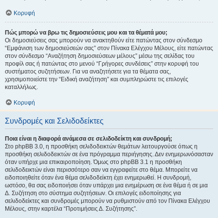
Κορυφή
Πώς μπορώ να βρω τις δημοσιεύσεις μου και τα θέματά μου;
Οι δημοσιεύσεις σας μπορούν να ανακτηθούν είτε πατώντας στον σύνδεσμο
“Εμφάνιση των δημοσιεύσεών σας” στον Πίνακα Ελέγχου Μέλους, είτε πατώντας
στον σύνδεσμο “Αναζήτηση δημοσιεύσεων μέλους” μέσω της σελίδας του
προφίλ σας ή πατώντας στο μενού “Γρήγορες συνδέσεις” στην κορυφή του
συστήματος συζητήσεων. Για να αναζητήσετε για τα θέματα σας,
χρησιμοποιείστε την “Ειδική αναζήτηση” και συμπληρώστε τις επιλογές
καταλλήλως.
Κορυφή
Συνδρομές και Σελιδοδείκτες
Ποια είναι η διαφορά ανάμεσα σε σελιδοδείκτη και συνδρομή;
Στο phpBB 3.0, η προσθήκη σελιδοδεικτών θεμάτων λειτουργούσε όπως η
προσθήκη σελιδοδεικτών σε ένα πρόγραμμα περιήγησης. Δεν ενημερωνόσασταν
όταν υπήρχε μια επικαιροποίηση. Όμως στο phpBB 3.1 η προσθήκη
σελιδοδεικτών είναι περισσότερο σαν να εγγραφείτε στο θέμα. Μπορείτε να
ειδοποιηθείτε όταν ένα θέμα σελιδοδείκτη έχει ενημερωθεί. Η συνδρομή,
ωστόσο, θα σας ειδοποιήσει όταν υπάρχει μια ενημέρωση σε ένα θέμα ή σε μια
Δ. Συζήτηση στο σύστημα συζητήσεων. Οι επιλογές ειδοποίησης για
σελιδοδείκτες και συνδρομές μπορούν να ρυθμιστούν από τον Πίνακα Ελέγχου
Μέλους, στην καρτέλα “Προτιμήσεις Δ. Συζήτησης”.