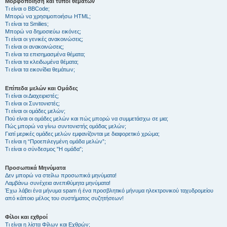
Μορφοποίηση και τύποι θεμάτων
Τι είναι ο BBCode;
Μπορώ να χρησιμοποιήσω HTML;
Τι είναι τα Smilies;
Μπορώ να δημοσιεύω εικόνες;
Τι είναι οι γενικές ανακοινώσεις;
Τι είναι οι ανακοινώσεις;
Τι είναι τα επισημασμένα θέματα;
Τι είναι τα κλειδωμένα θέματα;
Τι είναι τα εικονίδια θεμάτων;
Επίπεδα μελών και Ομάδες
Τι είναι οι Διαχειριστές;
Τι είναι οι Συντονιστές;
Τι είναι οι ομάδες μελών;
Πού είναι οι ομάδες μελών και πώς μπορώ να συμμετάσχω σε μια;
Πώς μπορώ να γίνω συντονιστής ομάδας μελών;
Γιατί μερικές ομάδες μελών εμφανίζονται με διαφορετικό χρώμα;
Τι είναι η “Προεπιλεγμένη ομάδα μελών”;
Τι είναι ο σύνδεσμος "Η ομάδα”;
Προσωπικά Μηνύματα
Δεν μπορώ να στείλω προσωπικά μηνύματα!
Λαμβάνω συνέχεια ανεπιθύμητα μηνύματα!
Έχω λάβει ένα μήνυμα spam ή ένα προσβλητικό μήνυμα ηλεκτρονικού ταχυδρομείου
από κάποιο μέλος του συστήματος συζητήσεων!
Φίλοι και εχθροί
Τι είναι η λίστα Φίλων και Εχθρών;