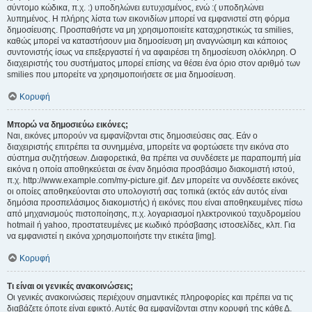
σύντομο κώδικα, π.χ. :) υποδηλώνει ευτυχισμένος, ενώ :( υποδηλώνει
λυπημένος. Η πλήρης λίστα των εικονιδίων μπορεί να εμφανιστεί στη φόρμα
δημοσίευσης. Προσπαθήστε να μη χρησιμοποιείτε καταχρηστικώς τα smilies,
καθώς μπορεί να καταστήσουν μια δημοσίευση μη αναγνώσιμη και κάποιος
συντονιστής ίσως να επεξεργαστεί ή να αφαιρέσει τη δημοσίευση ολόκληρη. Ο
διαχειριστής του συστήματος μπορεί επίσης να θέσει ένα όριο στον αριθμό των
smilies που μπορείτε να χρησιμοποιήσετε σε μια δημοσίευση.
Κορυφή
Μπορώ να δημοσιεύω εικόνες;
Ναι, εικόνες μπορούν να εμφανίζονται στις δημοσιεύσεις σας. Εάν ο
διαχειριστής επιτρέπει τα συνημμένα, μπορείτε να φορτώσετε την εικόνα στο
σύστημα συζητήσεων. Διαφορετικά, θα πρέπει να συνδέσετε με παραπομπή μία
εικόνα η οποία αποθηκεύεται σε έναν δημόσια προσβάσιμο διακομιστή ιστού,
π.χ. http://www.example.com/my-picture.gif. Δεν μπορείτε να συνδέσετε εικόνες
οι οποίες αποθηκεύονται στο υπολογιστή σας τοπικά (εκτός εάν αυτός είναι
δημόσια προσπελάσιμος διακομιστής) ή εικόνες που είναι αποθηκευμένες πίσω
από μηχανισμούς πιστοποίησης, π.χ. λογαριασμοί ηλεκτρονικού ταχυδρομείου
hotmail ή yahoo, προστατευμένες με κωδικό πρόσβασης ιστοσελίδες, κλπ. Για
να εμφανιστεί η εικόνα χρησιμοποιήστε την ετικέτα [img].
Κορυφή
Τι είναι οι γενικές ανακοινώσεις;
Οι γενικές ανακοινώσεις περιέχουν σημαντικές πληροφορίες και πρέπει να τις
διαβάζετε όποτε είναι εφικτό. Αυτές θα εμφανίζονται στην κορυφή της κάθε Δ.