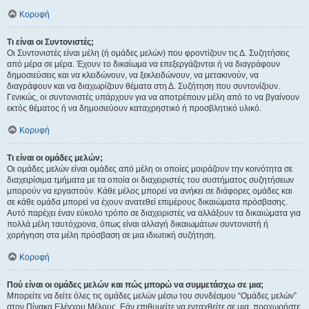
Κορυφή
Τι είναι οι Συντονιστές;
Οι Συντονιστές είναι μέλη (ή ομάδες μελών) που φροντίζουν τις Δ. Συζητήσεις
από μέρα σε μέρα. Έχουν το δικαίωμα να επεξεργάζονται ή να διαγράφουν
δημοσιεύσεις και να κλειδώνουν, να ξεκλειδώνουν, να μετακινούν, να
διαγράφουν και να διαχωρίζουν θέματα στη Δ. Συζήτηση που συντονίζουν.
Γενικώς, οι συντονιστές υπάρχουν για να αποτρέπουν μέλη από το να βγαίνουν
εκτός θέματος ή να δημοσιεύουν καταχρηστικό ή προσβλητικό υλικό.
Κορυφή
Τι είναι οι ομάδες μελών;
Οι ομάδες μελών είναι ομάδες από μέλη οι οποίες μοιράζουν την κοινότητα σε
διαχειρίσιμα τμήματα με τα οποία οι διαχειριστές του συστήματος συζητήσεων
μπορούν να εργαστούν. Κάθε μέλος μπορεί να ανήκει σε διάφορες ομάδες και
σε κάθε ομάδα μπορεί να έχουν ανατεθεί επιμέρους δικαιώματα πρόσβασης.
Αυτό παρέχει έναν εύκολο τρόπο σε διαχειριστές να αλλάξουν τα δικαιώματα για
πολλά μέλη ταυτόχρονα, όπως είναι αλλαγή δικαιωμάτων συντονιστή ή
χορήγηση στα μέλη πρόσβαση σε μια ιδιωτική συζήτηση.
Κορυφή
Πού είναι οι ομάδες μελών και πώς μπορώ να συμμετάσχω σε μια;
Μπορείτε να δείτε όλες τις ομάδες μελών μέσω του συνδέσμου “Ομάδες μελών”
στον Πίνακα Ελέγχου Μέλους. Εάν επιθυμείτε να ενταχθείτε σε μια, προχωρήστε