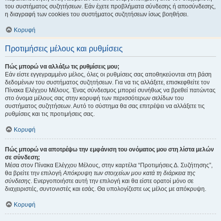
του συστήματος συζητήσεων. Εάν έχετε προβλήματα σύνδεσης ή αποσύνδεσης,
η διαγραφή των cookies του συστήματος συζητήσεων ίσως βοηθήσει.
Κορυφή
Προτιμήσεις μέλους και ρυθμίσεις
Πώς μπορώ να αλλάξω τις ρυθμίσεις μου;
Εάν είστε εγγεγραμμένο μέλος, όλες οι ρυθμίσεις σας αποθηκεύονται στη βάση
δεδομένων του συστήματος συζητήσεων. Για να τις αλλάξετε, επισκεφθείτε τον
Πίνακα Ελέγχου Μέλους. Ένας σύνδεσμος μπορεί συνήθως να βρεθεί πατώντας
στο όνομα μέλους σας στην κορυφή των περισσότερων σελίδων του
συστήματος συζητήσεων. Αυτό το σύστημα θα σας επιτρέψει να αλλάξετε τις
ρυθμίσεις και τις προτιμήσεις σας.
Κορυφή
Πώς μπορώ να αποτρέψω την εμφάνιση του ονόματος μου στη λίστα μελών
σε σύνδεση;
Μέσα στον Πίνακα Ελέγχου Μέλους, στην καρτέλα “Προτιμήσεις Δ. Συζήτησης”,
θα βρείτε την επιλογή
Απόκρυψη των στοιχείων μου κατά τη διάρκεια της
σύνδεσης
. Ενεργοποιήστε αυτή την επιλογή και θα είστε ορατοί μόνο σε
διαχειριστές, συντονιστές και εσάς. Θα υπολογίζεστε ως μέλος με απόκρυψη.
Κορυφή