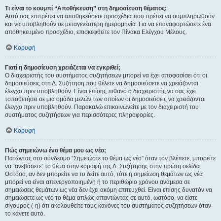
Τι είναι το κουμπί “Αποθήκευση” στη δημοσίευση θέματος;
Αυτό σας επιτρέπει να αποθηκεύσετε προσχέδια που πρέπει να συμπληρωθούν
και να υποβληθούν σε μεταγενέστερη ημερομηνία. Για να επαναφορτώσετε ένα
αποθηκευμένο προσχέδιο, επισκεφθείτε τον Πίνακα Ελέγχου Μέλους.
Κορυφή
Γιατί η δημοσίευση χρειάζεται να εγκριθεί;
Ο διαχειριστής του συστήματος συζητήσεων μπορεί να έχει αποφασίσει ότι οι
δημοσιεύσεις στη Δ. Συζήτηση που θέλετε να δημοσιεύσετε να χρειάζονται
έλεγχο πριν υποβληθούν. Είναι επίσης πιθανό ο διαχειριστής να σας έχει
τοποθετήσει σε μια ομάδα μελών των οποίων οι δημοσιεύσεις να χρειάζονται
έλεγχο πριν υποβληθούν. Παρακαλώ επικοινωνείτε με τον διαχειριστή του
συστήματος συζητήσεων για περισσότερες πληροφορίες.
Κορυφή
Πώς σημειώνω ένα θέμα μου ως νέο;
Πατώντας στο σύνδεσμο “Σημειώστε το θέμα ως νέο” όταν τον βλέπετε, μπορείτε
να “ανεβάσετε” το θέμα στην κορυφή της Δ. Συζήτησης στην πρώτη σελίδα.
Ωστόσο, αν δεν μπορείτε να το δείτε αυτό, τότε η σημείωση θεμάτων ως νέα
μπορεί να είναι απενεργοποιημένη ή το περιθώριο χρόνου ανάμεσα σε
σημειώσεις θεμάτων ως νέα δεν έχει ακόμη επιτευχθεί. Είναι επίσης δυνατόν να
σημειώσετε ως νέο το θέμα απλώς απαντώντας σε αυτό, ωστόσο, να είστε
σίγουρος (-η) ότι ακολουθείτε τους κανόνες του συστήματος συζητήσεων όταν
το κάνετε αυτό.