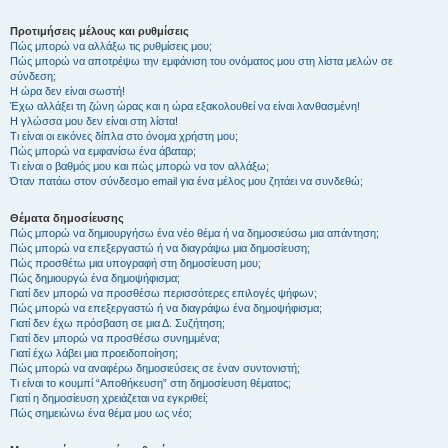
Προτιμήσεις μέλους και ρυθμίσεις
Πώς μπορώ να αλλάξω τις ρυθμίσεις μου;
Πώς μπορώ να αποτρέψω την εμφάνιση του ονόματος μου στη λίστα μελών σε
σύνδεση;
Η ώρα δεν είναι σωστή!
Έχω αλλάξει τη ζώνη ώρας και η ώρα εξακολουθεί να είναι λανθασμένη!
Η γλώσσα μου δεν είναι στη λίστα!
Τι είναι οι εικόνες δίπλα στο όνομα χρήστη μου;
Πώς μπορώ να εμφανίσω ένα άβαταρ;
Τι είναι ο βαθμός μου και πώς μπορώ να τον αλλάξω;
Όταν πατάω στον σύνδεσμο email για ένα μέλος μου ζητάει να συνδεθώ;
Θέματα δημοσίευσης
Πώς μπορώ να δημιουργήσω ένα νέο θέμα ή να δημοσιεύσω μια απάντηση;
Πώς μπορώ να επεξεργαστώ ή να διαγράψω μια δημοσίευση;
Πώς προσθέτω μια υπογραφή στη δημοσίευση μου;
Πώς δημιουργώ ένα δημοψήφισμα;
Γιατί δεν μπορώ να προσθέσω περισσότερες επιλογές ψήφων;
Πώς μπορώ να επεξεργαστώ ή να διαγράψω ένα δημοψήφισμα;
Γιατί δεν έχω πρόσβαση σε μια Δ. Συζήτηση;
Γιατί δεν μπορώ να προσθέσω συνημμένα;
Γιατί έχω λάβει μια προειδοποίηση;
Πώς μπορώ να αναφέρω δημοσιεύσεις σε έναν συντονιστή;
Τι είναι το κουμπί “Αποθήκευση” στη δημοσίευση θέματος;
Γιατί η δημοσίευση χρειάζεται να εγκριθεί;
Πώς σημειώνω ένα θέμα μου ως νέο;