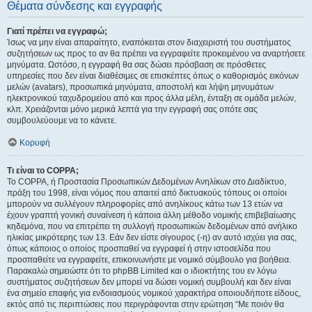
Θέματα σύνδεσης και εγγραφής
Γιατί πρέπει να εγγραφώ;
Ίσως να μην είναι απαραίτητο, εναπόκειται στον διαχειριστή του συστήματος
συζητήσεων ως προς το αν θα πρέπει να εγγραφείτε προκειμένου να αναρτήσετε
μηνύματα. Ωστόσο, η εγγραφή θα σας δώσει πρόσβαση σε πρόσθετες
υπηρεσίες που δεν είναι διαθέσιμες σε επισκέπτες όπως ο καθορισμός εικόνων
μελών (avatars), προσωπικά μηνύματα, αποστολή και λήψη μηνυμάτων
ηλεκτρονικού ταχυδρομείου από και προς άλλα μέλη, ένταξη σε ομάδα μελών,
κλπ. Χρειάζονται μόνο μερικά λεπτά για την εγγραφή σας οπότε σας
συμβουλεύουμε να το κάνετε.
Κορυφή
Τι είναι το COPPA;
Το COPPA, ή Προστασία Προσωπικών Δεδομένων Ανηλίκων στο Διαδίκτυο,
πράξη του 1998, είναι νόμος που απαιτεί από δικτυακούς τόπους οι οποίοι
μπορούν να συλλέγουν πληροφορίες από ανηλίκους κάτω των 13 ετών να
έχουν γραπτή γονική συναίνεση ή κάποια άλλη μέθοδο νομικής επιβεβαίωσης
κηδεμόνα, που να επιτρέπει τη συλλογή προσωπικών δεδομένων από ανήλικο
ηλικίας μικρότερης των 13. Εάν δεν είστε σίγουρος (-η) αν αυτό ισχύει για σας,
όπως κάποιος ο οποίος προσπαθεί να εγγραφεί ή στην ιστοσελίδα που
προσπαθείτε να εγγραφείτε, επικοινωνήστε με νομικό σύμβουλο για βοήθεια.
Παρακαλώ σημειώστε ότι το phpBB Limited και ο ιδιοκτήτης του εν λόγω
συστήματος συζητήσεων δεν μπορεί να δώσει νομική συμβουλή και δεν είναι
ένα σημείο επαφής για ενδοιασμούς νομικού χαρακτήρα οποιουδήποτε είδους,
εκτός από τις περιπτώσεις που περιγράφονται στην ερώτηση “Με ποιόν θα