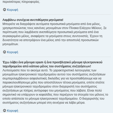
περισσότερες πληροφορίες.
Κορυφή
Λαμβάνω συνέχεια ανεπιθύμητα μηνύματα!
Μπορείτε να διαγράψετε αυτόματα προσωπικά μηνύματα από ένα μέλος,
χρησιμοποιώντας τους κανόνες μηνυμάτων στον Πίνακα Ελέγχου Μέλους. Σε
περίπτωση που λαμβάνετε ανεπιθύμητα προσωπικά μηνύματα από ένα
συγκεκριμένο μέλος, αναφέρετε τα μηνύματα στους συντονιστές. Έχουν τη
δυνατότητα να αποτρέψουν ένα μέλος από την αποστολή προσωπικών
μηνυμάτων.
Κορυφή
Έχω λάβει ένα μήνυμα spam ή ένα προσβλητικό μήνυμα ηλεκτρονικού
ταχυδρομείου από κάποιο μέλος του συστήματος συζητήσεων!
Λυπούμαστε που το ακούμε αυτό. Το χαρακτηριστικό λειτουργίας των
μηνυμάτων ηλεκτρονικού ταχυδρομείου αυτού του συστήματος συζητήσεων
συμπεριλαμβάνουν ασφαλιστικές δικλείδες για να προσπαθήσουμε και να
παρακολουθήσουμε μέλη που αποστέλλουν τέτοια μηνύματα, οπότε στείλτε
μήνυμα ηλεκτρονικού ταχυδρομείου στον διαχειριστή του συστήματος
συζητήσεων με πλήρες αντίγραφο του μηνύματος που λάβατε. Είναι πολύ
σημαντικό να υπάρχουν οι κεφαλίδες που περιέχουν τα στοιχεία του μέλους το
οποίο απέστειλε το μήνυμα ηλεκτρονικού ταχυδρομείου. Ο διαχειριστής του
συστήματος συζητήσεων μπορεί στη συνέχεια να λάβει μέτρα.
Κορυφή