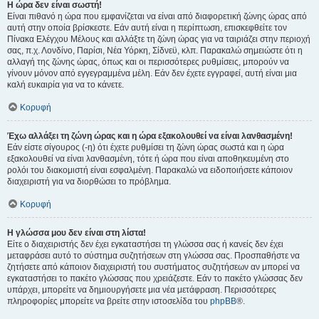
Η ώρα δεν είναι σωστή!
Είναι πιθανό η ώρα που εμφανίζεται να είναι από διαφορετική ζώνης ώρας από
αυτή στην οποία βρίσκεστε. Εάν αυτή είναι η περίπτωση, επισκεφθείτε τον
Πίνακα Ελέγχου Μέλους και αλλάξτε τη ζώνη ώρας για να ταιριάζει στην περιοχή
σας, π.χ. Λονδίνο, Παρίσι, Νέα Υόρκη, Σίδνεϋ, κλπ. Παρακαλώ σημειώστε ότι η
αλλαγή της ζώνης ώρας, όπως και οι περισσότερες ρυθμίσεις, μπορούν να
γίνουν μόνον από εγγεγραμμένα μέλη. Εάν δεν έχετε εγγραφεί, αυτή είναι μια
καλή ευκαιρία για να το κάνετε.
Κορυφή
Έχω αλλάξει τη ζώνη ώρας και η ώρα εξακολουθεί να είναι λανθασμένη!
Εάν είστε σίγουρος (-η) ότι έχετε ρυθμίσει τη ζώνη ώρας σωστά και η ώρα
εξακολουθεί να είναι λανθασμένη, τότε ή ώρα που είναι αποθηκευμένη στο
ρολόι του διακομιστή είναι εσφαλμένη. Παρακαλώ να ειδοποιήσετε κάποιον
διαχειριστή για να διορθώσει το πρόβλημα.
Κορυφή
Η γλώσσα μου δεν είναι στη λίστα!
Είτε ο διαχειριστής δεν έχει εγκαταστήσει τη γλώσσα σας ή κανείς δεν έχει
μεταφράσει αυτό το σύστημα συζητήσεων στη γλώσσα σας. Προσπαθήστε να
ζητήσετε από κάποιον διαχειριστή του συστήματος συζητήσεων αν μπορεί να
εγκαταστήσει το πακέτο γλώσσας που χρειάζεστε. Εάν το πακέτο γλώσσας δεν
υπάρχει, μπορείτε να δημιουργήσετε μια νέα μετάφραση. Περισσότερες
πληροφορίες μπορείτε να βρείτε στην ιστοσελίδα του
phpBB
®.