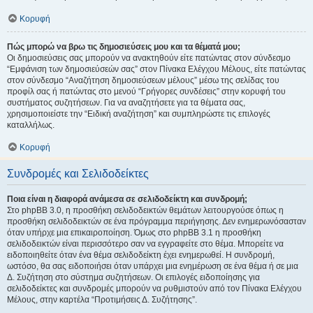
Κορυφή
Πώς μπορώ να βρω τις δημοσιεύσεις μου και τα θέματά μου;
Οι δημοσιεύσεις σας μπορούν να ανακτηθούν είτε πατώντας στον σύνδεσμο
“Εμφάνιση των δημοσιεύσεών σας” στον Πίνακα Ελέγχου Μέλους, είτε πατώντας
στον σύνδεσμο “Αναζήτηση δημοσιεύσεων μέλους” μέσω της σελίδας του
προφίλ σας ή πατώντας στο μενού “Γρήγορες συνδέσεις” στην κορυφή του
συστήματος συζητήσεων. Για να αναζητήσετε για τα θέματα σας,
χρησιμοποιείστε την “Ειδική αναζήτηση” και συμπληρώστε τις επιλογές
καταλλήλως.
Κορυφή
Συνδρομές και Σελιδοδείκτες
Ποια είναι η διαφορά ανάμεσα σε σελιδοδείκτη και συνδρομή;
Στο phpBB 3.0, η προσθήκη σελιδοδεικτών θεμάτων λειτουργούσε όπως η
προσθήκη σελιδοδεικτών σε ένα πρόγραμμα περιήγησης. Δεν ενημερωνόσασταν
όταν υπήρχε μια επικαιροποίηση. Όμως στο phpBB 3.1 η προσθήκη
σελιδοδεικτών είναι περισσότερο σαν να εγγραφείτε στο θέμα. Μπορείτε να
ειδοποιηθείτε όταν ένα θέμα σελιδοδείκτη έχει ενημερωθεί. Η συνδρομή,
ωστόσο, θα σας ειδοποιήσει όταν υπάρχει μια ενημέρωση σε ένα θέμα ή σε μια
Δ. Συζήτηση στο σύστημα συζητήσεων. Οι επιλογές ειδοποίησης για
σελιδοδείκτες και συνδρομές μπορούν να ρυθμιστούν από τον Πίνακα Ελέγχου
Μέλους, στην καρτέλα “Προτιμήσεις Δ. Συζήτησης”.