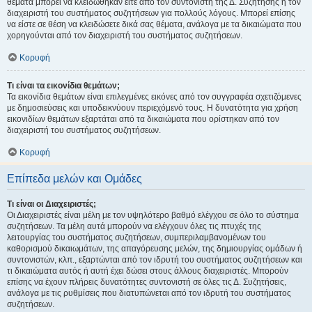
θέματα μπορεί να κλειδώθηκαν είτε από τον συντονιστή της Δ. Συζήτησης ή τον
διαχειριστή του συστήματος συζητήσεων για πολλούς λόγους. Μπορεί επίσης
να είστε σε θέση να κλειδώσετε δικά σας θέματα, ανάλογα με τα δικαιώματα που
χορηγούνται από τον διαχειριστή του συστήματος συζητήσεων.
Κορυφή
Τι είναι τα εικονίδια θεμάτων;
Τα εικονίδια θεμάτων είναι επιλεγμένες εικόνες από τον συγγραφέα σχετιζόμενες
με δημοσιεύσεις και υποδεικνύουν περιεχόμενό τους. Η δυνατότητα για χρήση
εικονιδίων θεμάτων εξαρτάται από τα δικαιώματα που ορίστηκαν από τον
διαχειριστή του συστήματος συζητήσεων.
Κορυφή
Επίπεδα μελών και Ομάδες
Τι είναι οι Διαχειριστές;
Οι Διαχειριστές είναι μέλη με τον υψηλότερο βαθμό ελέγχου σε όλο το σύστημα
συζητήσεων. Τα μέλη αυτά μπορούν να ελέγχουν όλες τις πτυχές της
λειτουργίας του συστήματος συζητήσεων, συμπεριλαμβανομένων του
καθορισμού δικαιωμάτων, της απαγόρευσης μελών, της δημιουργίας ομάδων ή
συντονιστών, κλπ., εξαρτώνται από τον ιδρυτή του συστήματος συζητήσεων και
τι δικαιώματα αυτός ή αυτή έχει δώσει στους άλλους διαχειριστές. Μπορούν
επίσης να έχουν πλήρεις δυνατότητες συντονιστή σε όλες τις Δ. Συζητήσεις,
ανάλογα με τις ρυθμίσεις που διατυπώνεται από τον ιδρυτή του συστήματος
συζητήσεων.