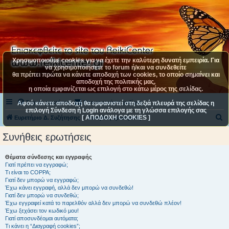
Χρησιμοποιούμε cookies για να έχετε την καλύτερη δυνατή εμπειρία. Για
να χρησιμοποιήσετε το forum ή/και να συνδεθείτε
θα πρέπει πρώτα να κάνετε αποδοχή των cookies, το οποίο σημαίνει και
αποδοχή της πολιτικής μας,
η οποία εμφανίζεται ως επιλογή στο κάτω μέρος της σελίδας.
Συχνές ερωτήσεις
Επικοινωνήστε μαζί μας
Αφού κάνετε αποδοχή θα εμφανιστεί στη δεξιά πλευρά της σελίδας η
επιλογή Σύνδεση ή Login ανάλογα με τη γλώσσα επιλογής σας
[ ΑΠΟΔΟΧΗ COOKIES ]
Α
Ευρετήριο Δ. Συζήτησης
Συνήθεις ερωτήσεις
ν
Συνήθεις ερωτήσεις
α
ζ
Θέματα σύνδεσης και εγγραφής
Γιατί πρέπει να εγγραφώ;
ή
Τι είναι το COPPA;
τ
Γιατί δεν μπορώ να εγγραφώ;
Έχω κάνει εγγραφή, αλλά δεν μπορώ να συνδεθώ!
η
Γιατί δεν μπορώ να συνδεθώ;
Έχω εγγραφεί κατά το παρελθόν αλλά δεν μπορώ να συνδεθώ πλέον!
σ
Έχω ξεχάσει τον κωδικό μου!
η
Γιατί αποσυνδέομαι αυτόματα;
Τι κάνει η “Διαγραφή cookies”;