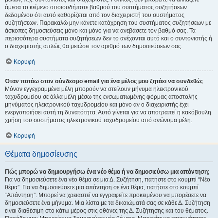
άμεσα το κείμενο οποιουδήποτε βαθμού του συστήματος συζητήσεων
δεδομένου ότι αυτό καθορίζεται από τον διαχειριστή του συστήματος
συζητήσεων. Παρακαλώ μην κάνετε κατάχρηση του συστήματος συζητήσεων με
άσκοπες δημοσιεύσεις μόνο και μόνο για να ανεβάσετε τον βαθμό σας. Τα
περισσότερα συστήματα συζητήσεων δεν το ανέχονται αυτό και ο συντονιστής ή
ο διαχειριστής απλώς θα μειώσει τον αριθμό των δημοσιεύσεων σας.
Κορυφή
Όταν πατάω στον σύνδεσμο email για ένα μέλος μου ζητάει να συνδεθώ;
Μόνον εγγεγραμμένα μέλη μπορούν να στείλουν μήνυμα ηλεκτρονικού
ταχυδρομείου σε άλλα μέλη μέσω της ενσωματωμένης φόρμας αποστολής
μηνύματος ηλεκτρονικού ταχυδρομείου και μόνο αν ο διαχειριστής έχει
ενεργοποιήσει αυτή τη δυνατότητα. Αυτό γίνεται για να αποτραπεί η κακόβουλη
χρήση του συστήματος ηλεκτρονικού ταχυδρομείου από ανώνυμα μέλη.
Κορυφή
Θέματα δημοσίευσης
Πώς μπορώ να δημιουργήσω ένα νέο θέμα ή να δημοσιεύσω μια απάντηση;
Για να δημοσιεύσετε ένα νέο θέμα σε μια Δ. Συζήτηση, πατήστε στο κουμπί “Νέο
θέμα”. Για να δημοσιεύσετε μια απάντηση σε ένα θέμα, πατήστε στο κουμπί
“Απάντηση”. Μπορεί να χρειαστεί να εγγραφείτε προκειμένου να μπορέσετε να
δημοσιεύσετε ένα μήνυμα. Μια λίστα με τα δικαιώματά σας σε κάθε Δ. Συζήτηση
είναι διαθέσιμη στο κάτω μέρος στις οθόνες της Δ. Συζήτησης και του θέματος.