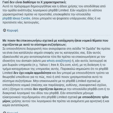
Γιατί δεν είναι διαθέσιμο το Χ χαρακτηριστικό;
Αυτό το πρόγραμμα δημιουργήθηκε και η άδεια χρήσης του αποδόθηκε από
την ομάδα ανάπτυξης λογισμικού phpBB Limited. Εάν νομίζετε ότι κάποιο
χαρακτηριστικό πρέπει να προστεθεί, επισκεφθείτε την ιστοσελίδα
phpBB Ideas Centre
, όπου μπορείτε να ψηφίσετε υπάρχουσες ιδέες ή να
προτείνετε νέες λειτουργίες.
Κορυφή
Με ποιον θα επικοινωνήσω σχετικά με κατάχρηση ή/και νομικά θέματα που
σχετίζονται με αυτό το σύστημα συζητήσεων;
Σε οποιονδήποτε διαχειριστή που αναγράφεται στη σελίδα “Η Ομάδα” θα πρέπει
να είναι ένα κατάλληλο σημείο επαφής για τις καταγγελίες σας. Εάν αυτός
εξακολουθεί να μην ανταποκρίνεται τότε θα πρέπει να επικοινωνήσετε με τον
ιδιοκτήτη του domain (κάντε μια
whois αναζήτηση
) ή, εάν αυτός λειτουργεί σε
μια δωρεάν υπηρεσία (π.χ. Yahoo !, free.fr, f2s.com, κλπ), με τη διοίκηση ή το
τμήμα καταχρήσεων της υπηρεσίας αυτής. Παρακαλώ σημειώστε ότι το phpBB
Limited
δεν έχει καμία αρμοδιότητα
και δεν μπορεί με οποιονδήποτε τρόπο να
θεωρηθεί υπεύθυνο για το πώς, πού ή από ποιον χρησιμοποιείται αυτό το
σύστημα συζητήσεων. Μην επικοινωνείτε με το phpBB Limited σχετικά με
οποιαδήποτε νομικό (παύσης και παράλειψης, ευθύνης, συκοφαντικό σχόλιο,
κλπ.) ζήτημα το οποίο
δεν σχετίζεται άμεσα
με την ιστοσελίδα phpBB.com ή το
διακριτικό λογισμικό του ιδίου του phpBB. Εάν αποστείλετε μήνυμα
ηλεκτρονικού ταχυδρομείου στο phpBB Limited σχετικά
με οποιοδήποτε τρίτο
μέρος
χρήσης αυτού του λογισμικού θα πρέπει να αναμένετε μια αρνητική ή και
καμία ανταπόκριση.