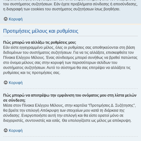
του συστήματος συζητήσεων. Εάν έχετε προβλήματα σύνδεσης ή αποσύνδεσης,
η διαγραφή των cookies του συστήματος συζητήσεων ίσως βοηθήσει.
Κορυφή
Προτιμήσεις μέλους και ρυθμίσεις
Πώς μπορώ να αλλάξω τις ρυθμίσεις μου;
Εάν είστε εγγεγραμμένο μέλος, όλες οι ρυθμίσεις σας αποθηκεύονται στη βάση
δεδομένων του συστήματος συζητήσεων. Για να τις αλλάξετε, επισκεφθείτε τον
Πίνακα Ελέγχου Μέλους. Ένας σύνδεσμος μπορεί συνήθως να βρεθεί πατώντας
στο όνομα μέλους σας στην κορυφή των περισσότερων σελίδων του
συστήματος συζητήσεων. Αυτό το σύστημα θα σας επιτρέψει να αλλάξετε τις
ρυθμίσεις και τις προτιμήσεις σας.
Κορυφή
Πώς μπορώ να αποτρέψω την εμφάνιση του ονόματος μου στη λίστα μελών
σε σύνδεση;
Μέσα στον Πίνακα Ελέγχου Μέλους, στην καρτέλα “Προτιμήσεις Δ. Συζήτησης”,
θα βρείτε την επιλογή
Απόκρυψη των στοιχείων μου κατά τη διάρκεια της
σύνδεσης
. Ενεργοποιήστε αυτή την επιλογή και θα είστε ορατοί μόνο σε
διαχειριστές, συντονιστές και εσάς. Θα υπολογίζεστε ως μέλος με απόκρυψη.
Κορυφή