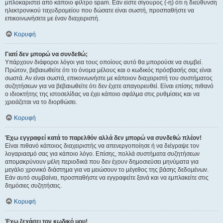
μπλοκαριστεί από κάποιο φίλτρο spam. Εάν είστε σίγουρος (-η) ότι η διεύθυνση
ηλεκτρονικού ταχυδρομείου που δώσατε είναι σωστή, προσπαθήστε να
επικοινωνήσετε με έναν διαχειριστή.
Κορυφή
Γιατί δεν μπορώ να συνδεθώ;
Υπάρχουν διάφοροι λόγοι για τους οποίους αυτό θα μπορούσε να συμβεί.
Πρώτον, βεβαιωθείτε ότι το όνομα μέλους και ο κωδικός πρόσβασής σας είναι
σωστά. Αν είναι σωστά, επικοινωνήστε με κάποιον διαχειριστή του συστήματος
συζητήσεων για να βεβαιωθείτε ότι δεν έχετε απαγορευθεί. Είναι επίσης πιθανό
ο ιδιοκτήτης της ιστοσελίδας να έχει κάποιο σφάλμα στις ρυθμίσεις και να
χρειάζεται να το διορθώσει.
Κορυφή
Έχω εγγραφεί κατά το παρελθόν αλλά δεν μπορώ να συνδεθώ πλέον!
Είναι πιθανό κάποιος διαχειριστής να απενεργοποίησε ή να διέγραψε τον
λογαριασμό σας για κάποιο λόγο. Επίσης, πολλά συστήματα συζητήσεων
απομακρύνουν μέλη περιοδικά που δεν έχουν δημοσιεύσει μηνύματα για
μεγάλο χρονικό διάστημα για να μειώσουν το μέγεθος της βάσης δεδομένων.
Εάν αυτό συμβαίνει, προσπαθήστε να εγγραφείτε ξανά και να εμπλακείτε στις
δημόσιες συζητήσεις.
Κορυφή
Έχω ξεχάσει τον κωδικό μου!