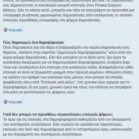
επίσης να προσθέσετε μια υπογραφή ως προεπιλογή για όλες τις δημοσιεύσεις
σας σημειώνοντας το κατάλληλο κουμπί επιλογής στον Πίνακα Ελέγχου
Μέλους. Εάν το κάνετε αυτό, μπορείτε και πάλι να αποτρέψετε να προστεθεί μια
υπογραφή σε κάποιες μεμονωμένες δημοσιεύσεις από-επιλέγοντας το πλαίσιο
επιλογής προσθήκης υπογραφής στη φόρμα δημοσίευσης.
Κορυφή
Πώς δημιουργώ ένα δημοψήφισμα;
Όταν δημοσιεύετε ένα νέο θέμα ή επεξεργάζεστε την πρώτη δημοσίευση ενός
θέματος, πατήστε στην καρτέλα “Δημιουργία δημοψηφίσματος” κάτω από την
κύρια φόρμα δημοσίευσης. Εάν δεν μπορείτε να το δείτε αυτό, δεν έχετε τα
κατάλληλα δικαιώματα για να δημιουργήσετε δημοψηφίσματα. Εισάγετε έναν
τίτλο και τουλάχιστον δύο επιλογές στα κατάλληλα πεδία, διασφαλίζοντας κάθε
επιλογή να είναι σε ξεχωριστή γραμμή στην περιοχή κειμένου. Μπορείτε επίσης
να ορίσετε τον αριθμό των επιλογών ενός μέλους που μπορεί να επιλέξει
ψηφίζοντας κάτω από “Επιλογές ανά μέλος”, ένα χρονικό όριο ημερών για το
δημοψήφισμα, (0 για χωρίς χρονικό όριο) και τέλος την επιλογή να επιτρέψετε
στα μέλη να τροποποιούν τις ψήφους τους.
Κορυφή
Γιατί δεν μπορώ να προσθέσω περισσότερες επιλογές ψήφων;
Το όριο για τις επιλογές στα δημοψηφίσματα καθορίζεται από τον διαχειριστή
του συστήματος συζητήσεων. Εάν νομίζετε ότι χρειάζονται περισσότερες
επιλογές στο δικό σας δημοψήφισμα από το επιτρεπόμενο όριο, επικοινωνείτε
με τον διαχειριστή του συστήματος συζητήσεων.