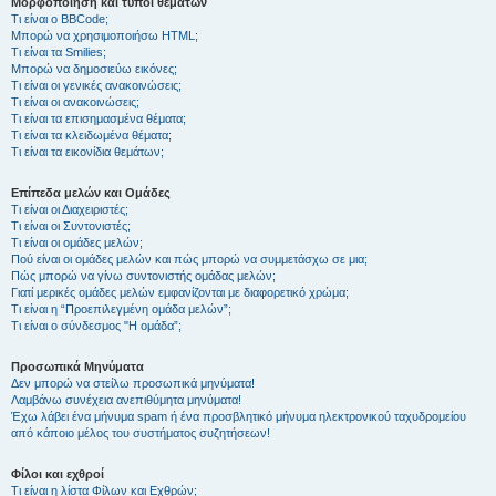
Μορφοποίηση και τύποι θεμάτων
Τι είναι ο BBCode;
Μπορώ να χρησιμοποιήσω HTML;
Τι είναι τα Smilies;
Μπορώ να δημοσιεύω εικόνες;
Τι είναι οι γενικές ανακοινώσεις;
Τι είναι οι ανακοινώσεις;
Τι είναι τα επισημασμένα θέματα;
Τι είναι τα κλειδωμένα θέματα;
Τι είναι τα εικονίδια θεμάτων;
Επίπεδα μελών και Ομάδες
Τι είναι οι Διαχειριστές;
Τι είναι οι Συντονιστές;
Τι είναι οι ομάδες μελών;
Πού είναι οι ομάδες μελών και πώς μπορώ να συμμετάσχω σε μια;
Πώς μπορώ να γίνω συντονιστής ομάδας μελών;
Γιατί μερικές ομάδες μελών εμφανίζονται με διαφορετικό χρώμα;
Τι είναι η “Προεπιλεγμένη ομάδα μελών”;
Τι είναι ο σύνδεσμος "Η ομάδα”;
Προσωπικά Μηνύματα
Δεν μπορώ να στείλω προσωπικά μηνύματα!
Λαμβάνω συνέχεια ανεπιθύμητα μηνύματα!
Έχω λάβει ένα μήνυμα spam ή ένα προσβλητικό μήνυμα ηλεκτρονικού ταχυδρομείου
από κάποιο μέλος του συστήματος συζητήσεων!
Φίλοι και εχθροί
Τι είναι η λίστα Φίλων και Εχθρών;