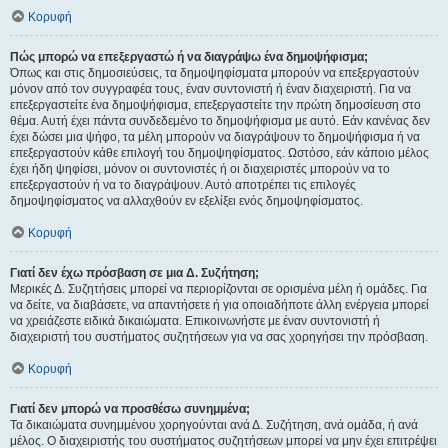
Κορυφή
Πώς μπορώ να επεξεργαστώ ή να διαγράψω ένα δημοψήφισμα;
Όπως και στις δημοσιεύσεις, τα δημοψηφίσματα μπορούν να επεξεργαστούν
μόνον από τον συγγραφέα τους, έναν συντονιστή ή έναν διαχειριστή. Για να
επεξεργαστείτε ένα δημοψήφισμα, επεξεργαστείτε την πρώτη δημοσίευση στο
θέμα. Αυτή έχει πάντα συνδεδεμένο το δημοψήφισμα με αυτό. Εάν κανένας δεν
έχει δώσει μια ψήφο, τα μέλη μπορούν να διαγράψουν το δημοψήφισμα ή να
επεξεργαστούν κάθε επιλογή του δημοψηφίσματος. Ωστόσο, εάν κάποιο μέλος
έχει ήδη ψηφίσει, μόνον οι συντονιστές ή οι διαχειριστές μπορούν να το
επεξεργαστούν ή να το διαγράψουν. Αυτό αποτρέπει τις επιλογές
δημοψηφίσματος να αλλαχθούν εν εξελίξει ενός δημοψηφίσματος.
Κορυφή
Γιατί δεν έχω πρόσβαση σε μια Δ. Συζήτηση;
Μερικές Δ. Συζητήσεις μπορεί να περιορίζονται σε ορισμένα μέλη ή ομάδες. Για
να δείτε, να διαβάσετε, να απαντήσετε ή για οποιαδήποτε άλλη ενέργεια μπορεί
να χρειάζεστε ειδικά δικαιώματα. Επικοινωνήστε με έναν συντονιστή ή
διαχειριστή του συστήματος συζητήσεων για να σας χορηγήσει την πρόσβαση.
Κορυφή
Γιατί δεν μπορώ να προσθέσω συνημμένα;
Τα δικαιώματα συνημμένου χορηγούνται ανά Δ. Συζήτηση, ανά ομάδα, ή ανά
μέλος. Ο διαχειριστής του συστήματος συζητήσεων μπορεί να μην έχει επιτρέψει