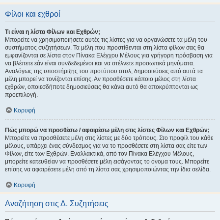
Φίλοι και εχθροί
Τι είναι η λίστα Φίλων και Εχθρών;
Μπορείτε να χρησιμοποιήσετε αυτές τις λίστες για να οργανώσετε τα μέλη του
συστήματος συζητήσεων. Τα μέλη που προστίθενται στη λίστα φίλων σας θα
εμφανίζονται σε λίστα στον Πίνακα Ελέγχου Μέλους για γρήγορη πρόσβαση για
να βλέπετε εάν είναι συνδεδεμένοι και να στέλνετε προσωπικά μηνύματα.
Αναλόγως της υποστήριξης του προτύπου στυλ, δημοσιεύσεις από αυτά τα
μέλη μπορεί να τονίζονται επίσης. Αν προσθέσετε κάποιο μέλος στη λίστα
εχθρών, οποιεσδήποτε δημοσιεύσεις θα κάνει αυτό θα αποκρύπτονται ως
προεπιλογή.
Κορυφή
Πώς μπορώ να προσθέσω / αφαιρέσω μέλη στις λίστες Φίλων και Εχθρών;
Μπορείτε να προσθέσετε μέλη στις λίστες με δύο τρόπους. Στο προφίλ του κάθε
μέλους, υπάρχει ένας σύνδεσμος για να το προσθέσετε στη λίστα σας είτε των
Φίλων, είτε των Εχθρών. Εναλλακτικά, από τον Πίνακα Ελέγχου Μέλους,
μπορείτε κατευθείαν να προσθέσετε μέλη εισάγοντας το όνομα τους. Μπορείτε
επίσης να αφαιρέσετε μέλη από τη λίστα σας χρησιμοποιώντας την ίδια σελίδα.
Κορυφή
Αναζήτηση στις Δ. Συζητήσεις