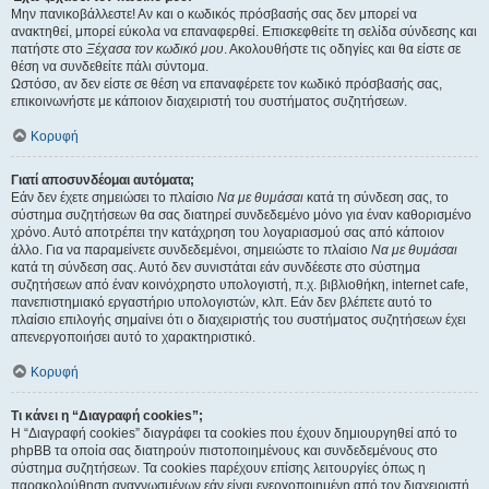
Μην πανικοβάλλεστε! Αν και ο κωδικός πρόσβασής σας δεν μπορεί να
ανακτηθεί, μπορεί εύκολα να επαναφερθεί. Επισκεφθείτε τη σελίδα σύνδεσης και
πατήστε στο
Ξέχασα τον κωδικό μου
. Ακολουθήστε τις οδηγίες και θα είστε σε
θέση να συνδεθείτε πάλι σύντομα.
Ωστόσο, αν δεν είστε σε θέση να επαναφέρετε τον κωδικό πρόσβασής σας,
επικοινωνήστε με κάποιον διαχειριστή του συστήματος συζητήσεων.
Κορυφή
Γιατί αποσυνδέομαι αυτόματα;
Εάν δεν έχετε σημειώσει το πλαίσιο
Να με θυμάσαι
κατά τη σύνδεση σας, το
σύστημα συζητήσεων θα σας διατηρεί συνδεδεμένο μόνο για έναν καθορισμένο
χρόνο. Αυτό αποτρέπει την κατάχρηση του λογαριασμού σας από κάποιον
άλλο. Για να παραμείνετε συνδεδεμένοι, σημειώστε το πλαίσιο
Να με θυμάσαι
κατά τη σύνδεση σας. Αυτό δεν συνιστάται εάν συνδέεστε στο σύστημα
συζητήσεων από έναν κοινόχρηστο υπολογιστή, π.χ. βιβλιοθήκη, internet cafe,
πανεπιστημιακό εργαστήριο υπολογιστών, κλπ. Εάν δεν βλέπετε αυτό το
πλαίσιο επιλογής σημαίνει ότι ο διαχειριστής του συστήματος συζητήσεων έχει
απενεργοποιήσει αυτό το χαρακτηριστικό.
Κορυφή
Τι κάνει η “Διαγραφή cookies”;
Η “Διαγραφή cookies” διαγράφει τα cookies που έχουν δημιουργηθεί από το
phpBB τα οποία σας διατηρούν πιστοποιημένους και συνδεδεμένους στο
σύστημα συζητήσεων. Τα cookies παρέχουν επίσης λειτουργίες όπως η
παρακολούθηση αναγνωσμένων εάν είναι ενεργοποιημένη από τον διαχειριστή