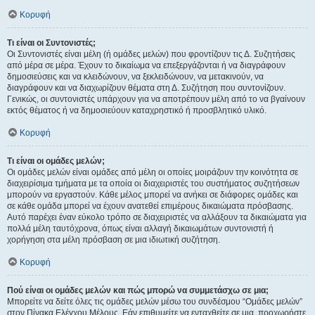
Κορυφή
Τι είναι οι Συντονιστές;
Οι Συντονιστές είναι μέλη (ή ομάδες μελών) που φροντίζουν τις Δ. Συζητήσεις
από μέρα σε μέρα. Έχουν το δικαίωμα να επεξεργάζονται ή να διαγράφουν
δημοσιεύσεις και να κλειδώνουν, να ξεκλειδώνουν, να μετακινούν, να
διαγράφουν και να διαχωρίζουν θέματα στη Δ. Συζήτηση που συντονίζουν.
Γενικώς, οι συντονιστές υπάρχουν για να αποτρέπουν μέλη από το να βγαίνουν
εκτός θέματος ή να δημοσιεύουν καταχρηστικό ή προσβλητικό υλικό.
Κορυφή
Τι είναι οι ομάδες μελών;
Οι ομάδες μελών είναι ομάδες από μέλη οι οποίες μοιράζουν την κοινότητα σε
διαχειρίσιμα τμήματα με τα οποία οι διαχειριστές του συστήματος συζητήσεων
μπορούν να εργαστούν. Κάθε μέλος μπορεί να ανήκει σε διάφορες ομάδες και
σε κάθε ομάδα μπορεί να έχουν ανατεθεί επιμέρους δικαιώματα πρόσβασης.
Αυτό παρέχει έναν εύκολο τρόπο σε διαχειριστές να αλλάξουν τα δικαιώματα για
πολλά μέλη ταυτόχρονα, όπως είναι αλλαγή δικαιωμάτων συντονιστή ή
χορήγηση στα μέλη πρόσβαση σε μια ιδιωτική συζήτηση.
Κορυφή
Πού είναι οι ομάδες μελών και πώς μπορώ να συμμετάσχω σε μια;
Μπορείτε να δείτε όλες τις ομάδες μελών μέσω του συνδέσμου “Ομάδες μελών”
στον Πίνακα Ελέγχου Μέλους. Εάν επιθυμείτε να ενταχθείτε σε μια, προχωρήστε