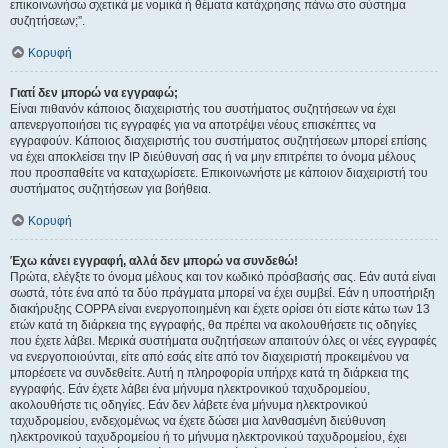
επικοινωνήσω σχετικά με νομικά ή θέματα κατάχρησης πάνω στο σύστημα
συζητήσεων;”.
Κορυφή
Γιατί δεν μπορώ να εγγραφώ;
Είναι πιθανόν κάποιος διαχειριστής του συστήματος συζητήσεων να έχει
απενεργοποιήσει τις εγγραφές για να αποτρέψει νέους επισκέπτες να
εγγραφούν. Κάποιος διαχειριστής του συστήματος συζητήσεων μπορεί επίσης
να έχει αποκλείσει την IP διεύθυνσή σας ή να μην επιτρέπει το όνομα μέλους
που προσπαθείτε να καταχωρίσετε. Επικοινωνήστε με κάποιον διαχειριστή του
συστήματος συζητήσεων για βοήθεια.
Κορυφή
Έχω κάνει εγγραφή, αλλά δεν μπορώ να συνδεθώ!
Πρώτα, ελέγξτε το όνομα μέλους και τον κωδικό πρόσβασής σας. Εάν αυτά είναι
σωστά, τότε ένα από τα δύο πράγματα μπορεί να έχει συμβεί. Εάν η υποστήριξη
διακήρυξης COPPA είναι ενεργοποιημένη και έχετε ορίσει ότι είστε κάτω των 13
ετών κατά τη διάρκεια της εγγραφής, θα πρέπει να ακολουθήσετε τις οδηγίες
που έχετε λάβει. Μερικά συστήματα συζητήσεων απαιτούν όλες οι νέες εγγραφές
να ενεργοποιούνται, είτε από εσάς είτε από τον διαχειριστή προκειμένου να
μπορέσετε να συνδεθείτε. Αυτή η πληροφορία υπήρχε κατά τη διάρκεια της
εγγραφής. Εάν έχετε λάβει ένα μήνυμα ηλεκτρονικού ταχυδρομείου,
ακολουθήστε τις οδηγίες. Εάν δεν λάβετε ένα μήνυμα ηλεκτρονικού
ταχυδρομείου, ενδεχομένως να έχετε δώσει μια λανθασμένη διεύθυνση
ηλεκτρονικού ταχυδρομείου ή το μήνυμα ηλεκτρονικού ταχυδρομείου, έχει