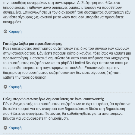
την προσθήκη συνημμένων στη συγκεκριμένη Δ. Συζήτηση που θέλετε να
δημοσιεύσετε ή πιθανόν μόνο ορισμένες ομάδες μπορούν να προσθέτουν
συνημμένα. Επικοινωνήστε με τον διαχειριστή του συστήματος συζητήσεων εάν
δεν είστε σίγουρος (-η) σχετικά με το λόγο που δεν μπορείτε να προσθέσετε
συνημμένα.
Κορυφή
Γιατί έχω λάβει μια προειδοποίηση;
Κάθε διαχειριστής συστήματος συζητήσεων έχει δικό του σύνολο των κανόνων
στην ιστοσελίδα του. Εάν έχετε παραβεί κάποιο κανόνα, τότε ίσως να λάβατε μια
προειδοποίηση. Παρακαλώ σημειώστε ότι αυτό είναι απόφαση του διαχειριστή
του συστήματος συζητήσεων και το phpBB Limited δεν έχει τίποτα να κάνει με
τις προειδοποιήσεις στη συγκεκριμένη ιστοσελίδα. Επικοινωνήστε με τον
διαχειριστή του συστήματος συζητήσεων εάν δεν είστε σίγουρος (-η) γιατί
λάβατε την προειδοποίηση.
Κορυφή
Πώς μπορώ να αναφέρω δημοσιεύσεις σε έναν συντονιστή;
Εάν ο διαχειριστής του συστήματος συζητήσεων το έχει επιτρέψει, θα πρέπει να
δείτε ένα κουμπί για την αναφορά των δημοσιεύσεων δίπλα στη δημοσίευση
που θέλετε να αναφέρετε. Πατώντας θα καθοδηγηθείτε για τα απαιτούμενα
βήματα για να αναφέρετε τη δημοσίευση.
Κορυφή