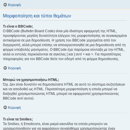
Κορυφή
Μορφοποίηση και τύποι θεμάτων
Τι είναι ο BBCode;
Ο BBCode (Bulletin Board Code) είναι μία ιδιαίτερη εφαρμογή της HTML,
προσφέροντας μεγάλη δυνατότητα ελέγχου της μορφοποίησης σε συγκεκριμένα
αντικείμενα σε μια δημοσίευση. Η χρήση του BBCode χορηγείται από τον
διαχειριστή, αλλά μπορεί επίσης να απενεργοποιηθεί σε μια δημοσίευση από τη
φόρμα υποβολής μηνύματος. Ο BBCode έχει παρόμοια σύνταξη με την HTML,
αλλά οι εντολές περικλείονται σε αγκύλες [ και ] αντί < και >. Για περισσότερες
πληροφορίες για τον BBCode δείτε τον οδηγό από τη φόρμα δημοσίευσης.
Κορυφή
Μπορώ να χρησιμοποιήσω HTML;
Όχι. Δεν είναι δυνατόν να δημοσιεύσετε HTML σε αυτό το σύστημα συζητήσεων
και να αποδοθεί ως HTML. Περισσότερη μορφοποίηση η οποία μπορεί να
διεξαχθεί χρησιμοποιώντας HTML μπορεί να εφαρμοστεί χρησιμοποιώντας
BBCode αντί αυτού.
Κορυφή
Τι είναι τα Smilies;
Τα Smilies, ή Emoticons, είναι μικρά εικονίδια τα οποία μπορούν να
χρησιμοποιηθούν για να εκφράσουν συναίσθημα χρησιμοποιώντας έναν