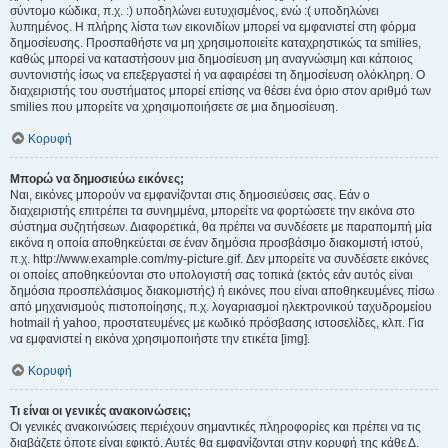
σύντομο κώδικα, π.χ. :) υποδηλώνει ευτυχισμένος, ενώ :( υποδηλώνει
λυπημένος. Η πλήρης λίστα των εικονιδίων μπορεί να εμφανιστεί στη φόρμα
δημοσίευσης. Προσπαθήστε να μη χρησιμοποιείτε καταχρηστικώς τα smilies,
καθώς μπορεί να καταστήσουν μια δημοσίευση μη αναγνώσιμη και κάποιος
συντονιστής ίσως να επεξεργαστεί ή να αφαιρέσει τη δημοσίευση ολόκληρη. Ο
διαχειριστής του συστήματος μπορεί επίσης να θέσει ένα όριο στον αριθμό των
smilies που μπορείτε να χρησιμοποιήσετε σε μια δημοσίευση.
Κορυφή
Μπορώ να δημοσιεύω εικόνες;
Ναι, εικόνες μπορούν να εμφανίζονται στις δημοσιεύσεις σας. Εάν ο
διαχειριστής επιτρέπει τα συνημμένα, μπορείτε να φορτώσετε την εικόνα στο
σύστημα συζητήσεων. Διαφορετικά, θα πρέπει να συνδέσετε με παραπομπή μία
εικόνα η οποία αποθηκεύεται σε έναν δημόσια προσβάσιμο διακομιστή ιστού,
π.χ. http://www.example.com/my-picture.gif. Δεν μπορείτε να συνδέσετε εικόνες
οι οποίες αποθηκεύονται στο υπολογιστή σας τοπικά (εκτός εάν αυτός είναι
δημόσια προσπελάσιμος διακομιστής) ή εικόνες που είναι αποθηκευμένες πίσω
από μηχανισμούς πιστοποίησης, π.χ. λογαριασμοί ηλεκτρονικού ταχυδρομείου
hotmail ή yahoo, προστατευμένες με κωδικό πρόσβασης ιστοσελίδες, κλπ. Για
να εμφανιστεί η εικόνα χρησιμοποιήστε την ετικέτα [img].
Κορυφή
Τι είναι οι γενικές ανακοινώσεις;
Οι γενικές ανακοινώσεις περιέχουν σημαντικές πληροφορίες και πρέπει να τις
διαβάζετε όποτε είναι εφικτό. Αυτές θα εμφανίζονται στην κορυφή της κάθε Δ.