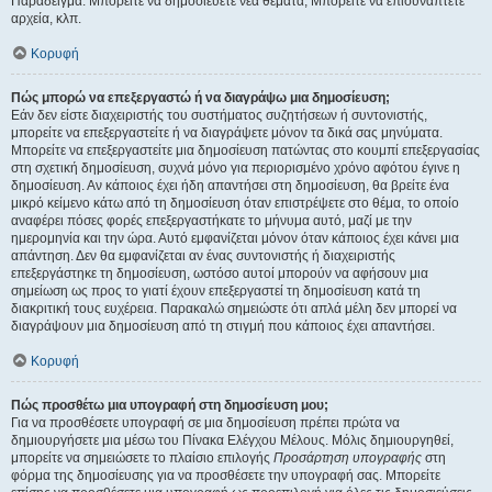
Παράδειγμα: Μπορείτε να δημοσιεύετε νέα θέματα, Μπορείτε να επισυνάπτετε
αρχεία, κλπ.
Κορυφή
Πώς μπορώ να επεξεργαστώ ή να διαγράψω μια δημοσίευση;
Εάν δεν είστε διαχειριστής του συστήματος συζητήσεων ή συντονιστής,
μπορείτε να επεξεργαστείτε ή να διαγράψετε μόνον τα δικά σας μηνύματα.
Μπορείτε να επεξεργαστείτε μια δημοσίευση πατώντας στο κουμπί επεξεργασίας
στη σχετική δημοσίευση, συχνά μόνο για περιορισμένο χρόνο αφότου έγινε η
δημοσίευση. Αν κάποιος έχει ήδη απαντήσει στη δημοσίευση, θα βρείτε ένα
μικρό κείμενο κάτω από τη δημοσίευση όταν επιστρέψετε στο θέμα, το οποίο
αναφέρει πόσες φορές επεξεργαστήκατε το μήνυμα αυτό, μαζί με την
ημερομηνία και την ώρα. Αυτό εμφανίζεται μόνον όταν κάποιος έχει κάνει μια
απάντηση. Δεν θα εμφανίζεται αν ένας συντονιστής ή διαχειριστής
επεξεργάστηκε τη δημοσίευση, ωστόσο αυτοί μπορούν να αφήσουν μια
σημείωση ως προς το γιατί έχουν επεξεργαστεί τη δημοσίευση κατά τη
διακριτική τους ευχέρεια. Παρακαλώ σημειώστε ότι απλά μέλη δεν μπορεί να
διαγράψουν μια δημοσίευση από τη στιγμή που κάποιος έχει απαντήσει.
Κορυφή
Πώς προσθέτω μια υπογραφή στη δημοσίευση μου;
Για να προσθέσετε υπογραφή σε μια δημοσίευση πρέπει πρώτα να
δημιουργήσετε μια μέσω του Πίνακα Ελέγχου Μέλους. Μόλις δημιουργηθεί,
μπορείτε να σημειώσετε το πλαίσιο επιλογής
Προσάρτηση υπογραφής
στη
φόρμα της δημοσίευσης για να προσθέσετε την υπογραφή σας. Μπορείτε