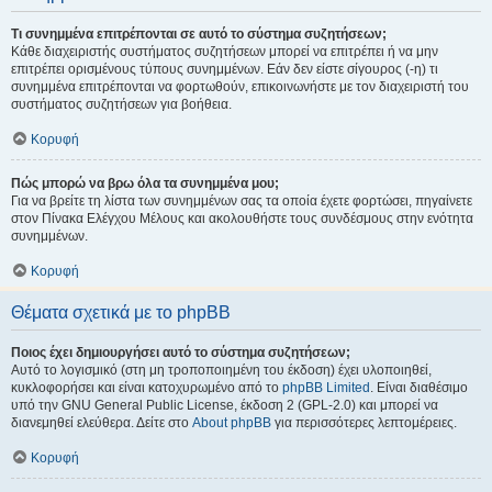
Τι συνημμένα επιτρέπονται σε αυτό το σύστημα συζητήσεων;
Κάθε διαχειριστής συστήματος συζητήσεων μπορεί να επιτρέπει ή να μην
επιτρέπει ορισμένους τύπους συνημμένων. Εάν δεν είστε σίγουρος (-η) τι
συνημμένα επιτρέπονται να φορτωθούν, επικοινωνήστε με τον διαχειριστή του
συστήματος συζητήσεων για βοήθεια.
Κορυφή
Πώς μπορώ να βρω όλα τα συνημμένα μου;
Για να βρείτε τη λίστα των συνημμένων σας τα οποία έχετε φορτώσει, πηγαίνετε
στον Πίνακα Ελέγχου Μέλους και ακολουθήστε τους συνδέσμους στην ενότητα
συνημμένων.
Κορυφή
Θέματα σχετικά με το phpBB
Ποιος έχει δημιουργήσει αυτό το σύστημα συζητήσεων;
Αυτό το λογισμικό (στη μη τροποποιημένη του έκδοση) έχει υλοποιηθεί,
κυκλοφορήσει και είναι κατοχυρωμένο από το
phpBB Limited
. Είναι διαθέσιμο
υπό την GNU General Public License, έκδοση 2 (GPL-2.0) και μπορεί να
διανεμηθεί ελεύθερα. Δείτε στο
About phpBB
για περισσότερες λεπτομέρειες.
Κορυφή