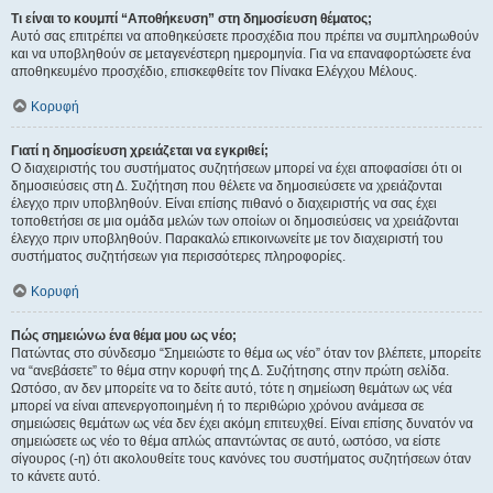
Τι είναι το κουμπί “Αποθήκευση” στη δημοσίευση θέματος;
Αυτό σας επιτρέπει να αποθηκεύσετε προσχέδια που πρέπει να συμπληρωθούν
και να υποβληθούν σε μεταγενέστερη ημερομηνία. Για να επαναφορτώσετε ένα
αποθηκευμένο προσχέδιο, επισκεφθείτε τον Πίνακα Ελέγχου Μέλους.
Κορυφή
Γιατί η δημοσίευση χρειάζεται να εγκριθεί;
Ο διαχειριστής του συστήματος συζητήσεων μπορεί να έχει αποφασίσει ότι οι
δημοσιεύσεις στη Δ. Συζήτηση που θέλετε να δημοσιεύσετε να χρειάζονται
έλεγχο πριν υποβληθούν. Είναι επίσης πιθανό ο διαχειριστής να σας έχει
τοποθετήσει σε μια ομάδα μελών των οποίων οι δημοσιεύσεις να χρειάζονται
έλεγχο πριν υποβληθούν. Παρακαλώ επικοινωνείτε με τον διαχειριστή του
συστήματος συζητήσεων για περισσότερες πληροφορίες.
Κορυφή
Πώς σημειώνω ένα θέμα μου ως νέο;
Πατώντας στο σύνδεσμο “Σημειώστε το θέμα ως νέο” όταν τον βλέπετε, μπορείτε
να “ανεβάσετε” το θέμα στην κορυφή της Δ. Συζήτησης στην πρώτη σελίδα.
Ωστόσο, αν δεν μπορείτε να το δείτε αυτό, τότε η σημείωση θεμάτων ως νέα
μπορεί να είναι απενεργοποιημένη ή το περιθώριο χρόνου ανάμεσα σε
σημειώσεις θεμάτων ως νέα δεν έχει ακόμη επιτευχθεί. Είναι επίσης δυνατόν να
σημειώσετε ως νέο το θέμα απλώς απαντώντας σε αυτό, ωστόσο, να είστε
σίγουρος (-η) ότι ακολουθείτε τους κανόνες του συστήματος συζητήσεων όταν
το κάνετε αυτό.