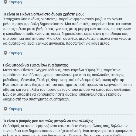
Κορυφή
Τι είναι οι εικόνες δίπλα στο όνομα χρήστη μου;
Υπάρχουν δύο εικόνες οι οποίες μπορεί να εμφανιστούν μαζί με το όνομα
μέλους στην προβολή δημοσιεύσεων. Μια από αυτές μπορεί να είναι μια εικόνα
που σχετίζεται με το βαθμό σας, γενικώς με τη μορφή των άστρων, τετραγώνων
ή κουκίδων, υποδεικνύοντας πόσες δημοσιεύσεις έχετε κάνει ή το αξίωμα σας
στο σύστημα συζητήσεων. Μια άλλη, συνήθως μεγαλύτερη, εικόνα είναι γνωστή
ως άβαταρ και είναι γενικώς μοναδική, προσωπική για κάθε μέλος.
Κορυφή
Πώς μπορώ να εμφανίσω ένα άβαταρ;
Μέσα στον Πίνακα Ελέγχου Μέλους, στην καρτέλα “Προφίλ”, μπορείτε να
προσθέσετε ένα άβαταρ, χρησιμοποιώντας μια από τις ακόλουθες τέσσερις
μεθόδους: Gravatar, Γκαλερί, Φόρτωση από σύνδεσμο ή Φόρτωση άβαταρ.
Εναπόκειται στον διαχειριστή του συστήματος συζητήσεων να ενεργοποιήσει τα
άβαταρ και να επιλέξει τον τρόπο με τον οποίο μπορεί να καταστούν διαθέσιμα.
Εάν δεν μπορείτε να χρησιμοποιήσετε άβαταρ, επικοινωνήστε με κάποιον
διαχειριστή του συστήματος συζητήσεων.
Κορυφή
Τι είναι ο βαθμός μου και πώς μπορώ να τον αλλάξω;
Οι βαθμοί, οι οποίοι εμφανίζονται κάτω από το όνομα μέλους σας, δηλώνουν
τον αριθμό των δημοσιεύσεων που έχετε κάνει ή είναι αναγνωριστικό ορισμένων
μελών, π.χ. συντονιστές και διαχειριστές. Γενικώς, δεν μπορείτε να αλλάξετε