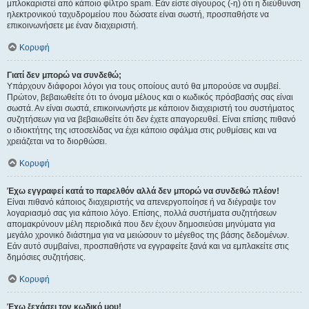
μπλοκαριστεί από κάποιο φίλτρο spam. Εάν είστε σίγουρος (-η) ότι η διεύθυνση
ηλεκτρονικού ταχυδρομείου που δώσατε είναι σωστή, προσπαθήστε να
επικοινωνήσετε με έναν διαχειριστή.
Κορυφή
Γιατί δεν μπορώ να συνδεθώ;
Υπάρχουν διάφοροι λόγοι για τους οποίους αυτό θα μπορούσε να συμβεί.
Πρώτον, βεβαιωθείτε ότι το όνομα μέλους και ο κωδικός πρόσβασής σας είναι
σωστά. Αν είναι σωστά, επικοινωνήστε με κάποιον διαχειριστή του συστήματος
συζητήσεων για να βεβαιωθείτε ότι δεν έχετε απαγορευθεί. Είναι επίσης πιθανό
ο ιδιοκτήτης της ιστοσελίδας να έχει κάποιο σφάλμα στις ρυθμίσεις και να
χρειάζεται να το διορθώσει.
Κορυφή
Έχω εγγραφεί κατά το παρελθόν αλλά δεν μπορώ να συνδεθώ πλέον!
Είναι πιθανό κάποιος διαχειριστής να απενεργοποίησε ή να διέγραψε τον
λογαριασμό σας για κάποιο λόγο. Επίσης, πολλά συστήματα συζητήσεων
απομακρύνουν μέλη περιοδικά που δεν έχουν δημοσιεύσει μηνύματα για
μεγάλο χρονικό διάστημα για να μειώσουν το μέγεθος της βάσης δεδομένων.
Εάν αυτό συμβαίνει, προσπαθήστε να εγγραφείτε ξανά και να εμπλακείτε στις
δημόσιες συζητήσεις.
Κορυφή
Έχω ξεχάσει τον κωδικό μου!