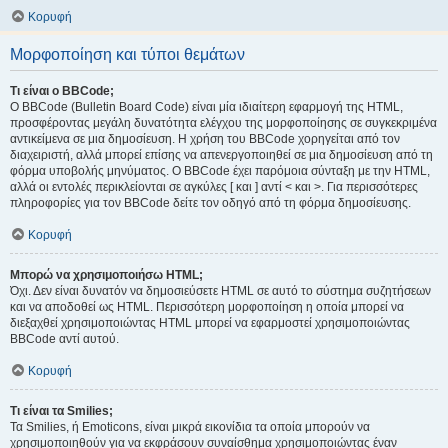
Κορυφή
Μορφοποίηση και τύποι θεμάτων
Τι είναι ο BBCode;
Ο BBCode (Bulletin Board Code) είναι μία ιδιαίτερη εφαρμογή της HTML,
προσφέροντας μεγάλη δυνατότητα ελέγχου της μορφοποίησης σε συγκεκριμένα
αντικείμενα σε μια δημοσίευση. Η χρήση του BBCode χορηγείται από τον
διαχειριστή, αλλά μπορεί επίσης να απενεργοποιηθεί σε μια δημοσίευση από τη
φόρμα υποβολής μηνύματος. Ο BBCode έχει παρόμοια σύνταξη με την HTML,
αλλά οι εντολές περικλείονται σε αγκύλες [ και ] αντί < και >. Για περισσότερες
πληροφορίες για τον BBCode δείτε τον οδηγό από τη φόρμα δημοσίευσης.
Κορυφή
Μπορώ να χρησιμοποιήσω HTML;
Όχι. Δεν είναι δυνατόν να δημοσιεύσετε HTML σε αυτό το σύστημα συζητήσεων
και να αποδοθεί ως HTML. Περισσότερη μορφοποίηση η οποία μπορεί να
διεξαχθεί χρησιμοποιώντας HTML μπορεί να εφαρμοστεί χρησιμοποιώντας
BBCode αντί αυτού.
Κορυφή
Τι είναι τα Smilies;
Τα Smilies, ή Emoticons, είναι μικρά εικονίδια τα οποία μπορούν να
χρησιμοποιηθούν για να εκφράσουν συναίσθημα χρησιμοποιώντας έναν