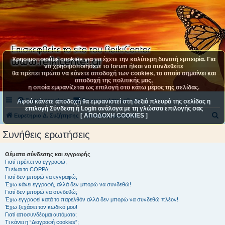
Χρησιμοποιούμε cookies για να έχετε την καλύτερη δυνατή εμπειρία. Για
να χρησιμοποιήσετε το forum ή/και να συνδεθείτε
θα πρέπει πρώτα να κάνετε αποδοχή των cookies, το οποίο σημαίνει και
αποδοχή της πολιτικής μας,
η οποία εμφανίζεται ως επιλογή στο κάτω μέρος της σελίδας.
Συχνές ερωτήσεις
Επικοινωνήστε μαζί μας
Αφού κάνετε αποδοχή θα εμφανιστεί στη δεξιά πλευρά της σελίδας η
επιλογή Σύνδεση ή Login ανάλογα με τη γλώσσα επιλογής σας
[ ΑΠΟΔΟΧΗ COOKIES ]
Α
Ευρετήριο Δ. Συζήτησης
Συνήθεις ερωτήσεις
ν
Συνήθεις ερωτήσεις
α
ζ
Θέματα σύνδεσης και εγγραφής
Γιατί πρέπει να εγγραφώ;
ή
Τι είναι το COPPA;
τ
Γιατί δεν μπορώ να εγγραφώ;
Έχω κάνει εγγραφή, αλλά δεν μπορώ να συνδεθώ!
η
Γιατί δεν μπορώ να συνδεθώ;
Έχω εγγραφεί κατά το παρελθόν αλλά δεν μπορώ να συνδεθώ πλέον!
σ
Έχω ξεχάσει τον κωδικό μου!
η
Γιατί αποσυνδέομαι αυτόματα;
Τι κάνει η “Διαγραφή cookies”;