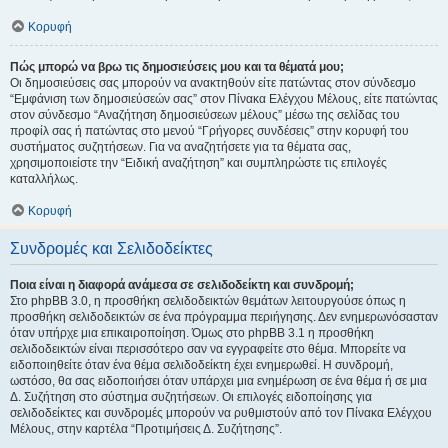
Κορυφή
Πώς μπορώ να βρω τις δημοσιεύσεις μου και τα θέματά μου;
Οι δημοσιεύσεις σας μπορούν να ανακτηθούν είτε πατώντας στον σύνδεσμο
“Εμφάνιση των δημοσιεύσεών σας” στον Πίνακα Ελέγχου Μέλους, είτε πατώντας
στον σύνδεσμο “Αναζήτηση δημοσιεύσεων μέλους” μέσω της σελίδας του
προφίλ σας ή πατώντας στο μενού “Γρήγορες συνδέσεις” στην κορυφή του
συστήματος συζητήσεων. Για να αναζητήσετε για τα θέματα σας,
χρησιμοποιείστε την “Ειδική αναζήτηση” και συμπληρώστε τις επιλογές
καταλλήλως.
Κορυφή
Συνδρομές και Σελιδοδείκτες
Ποια είναι η διαφορά ανάμεσα σε σελιδοδείκτη και συνδρομή;
Στο phpBB 3.0, η προσθήκη σελιδοδεικτών θεμάτων λειτουργούσε όπως η
προσθήκη σελιδοδεικτών σε ένα πρόγραμμα περιήγησης. Δεν ενημερωνόσασταν
όταν υπήρχε μια επικαιροποίηση. Όμως στο phpBB 3.1 η προσθήκη
σελιδοδεικτών είναι περισσότερο σαν να εγγραφείτε στο θέμα. Μπορείτε να
ειδοποιηθείτε όταν ένα θέμα σελιδοδείκτη έχει ενημερωθεί. Η συνδρομή,
ωστόσο, θα σας ειδοποιήσει όταν υπάρχει μια ενημέρωση σε ένα θέμα ή σε μια
Δ. Συζήτηση στο σύστημα συζητήσεων. Οι επιλογές ειδοποίησης για
σελιδοδείκτες και συνδρομές μπορούν να ρυθμιστούν από τον Πίνακα Ελέγχου
Μέλους, στην καρτέλα “Προτιμήσεις Δ. Συζήτησης”.