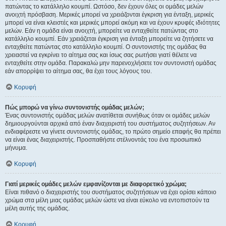
πατώντας το κατάλληλο κουμπί. Ωστόσο, δεν έχουν όλες οι ομάδες μελών
ανοιχτή πρόσβαση. Μερικές μπορεί να χρειάζονται έγκριση για ένταξη, μερικές
μπορεί να είναι κλειστές και μερικές μπορεί ακόμη και να έχουν κρυφές ιδιότητες
μελών. Εάν η ομάδα είναι ανοιχτή, μπορείτε να ενταχθείτε πατώντας στο
κατάλληλο κουμπί. Εάν χρειάζεται έγκριση για ένταξη μπορείτε να ζητήσετε να
ενταχθείτε πατώντας στο κατάλληλο κουμπί. Ο συντονιστής της ομάδας θα
χρειαστεί να εγκρίνει το αίτημα σας και ίσως σας ρωτήσει γιατί θέλετε να
ενταχθείτε στην ομάδα. Παρακαλώ μην παρενοχλήσετε τον συντονιστή ομάδας
εάν απορρίψει το αίτημα σας, θα έχει τους λόγους του.
Κορυφή
Πώς μπορώ να γίνω συντονιστής ομάδας μελών;
Ένας συντονιστής ομάδας μελών ανατίθεται συνήθως όταν οι ομάδες μελών
δημιουργούνται αρχικά από έναν διαχειριστή του συστήματος συζητήσεων. Αν
ενδιαφέρεστε να γίνετε συντονιστής ομάδας, το πρώτο σημείο επαφής θα πρέπει
να είναι ένας διαχειριστής. Προσπαθήστε στέλνοντάς του ένα προσωπικό
μήνυμα.
Κορυφή
Γιατί μερικές ομάδες μελών εμφανίζονται με διαφορετικό χρώμα;
Είναι πιθανό ο διαχειριστής του συστήματος συζητήσεων να έχει ορίσει κάποιο
χρώμα στα μέλη μιας ομάδας μελών ώστε να είναι εύκολο να εντοπιστούν τα
μέλη αυτής της ομάδας.
Κορυφή