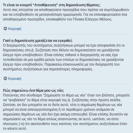
Τι είναι το κουμπί “Αποθήκευση” στη δημοσίευση θέματος;
Αυτό σας επιτρέπει να αποθηκεύσετε προσχέδια που πρέπει να συμπληρωθούν
και να υποβληθούν σε μεταγενέστερη ημερομηνία. Για να επαναφορτώσετε ένα
αποθηκευμένο προσχέδιο, επισκεφθείτε τον Πίνακα Ελέγχου Μέλους.
Κορυφή
Γιατί η δημοσίευση χρειάζεται να εγκριθεί;
Ο διαχειριστής του συστήματος συζητήσεων μπορεί να έχει αποφασίσει ότι οι
δημοσιεύσεις στη Δ. Συζήτηση που θέλετε να δημοσιεύσετε να χρειάζονται
έλεγχο πριν υποβληθούν. Είναι επίσης πιθανό ο διαχειριστής να σας έχει
τοποθετήσει σε μια ομάδα μελών των οποίων οι δημοσιεύσεις να χρειάζονται
έλεγχο πριν υποβληθούν. Παρακαλώ επικοινωνείτε με τον διαχειριστή του
συστήματος συζητήσεων για περισσότερες πληροφορίες.
Κορυφή
Πώς σημειώνω ένα θέμα μου ως νέο;
Πατώντας στο σύνδεσμο “Σημειώστε το θέμα ως νέο” όταν τον βλέπετε, μπορείτε
να “ανεβάσετε” το θέμα στην κορυφή της Δ. Συζήτησης στην πρώτη σελίδα.
Ωστόσο, αν δεν μπορείτε να το δείτε αυτό, τότε η σημείωση θεμάτων ως νέα
μπορεί να είναι απενεργοποιημένη ή το περιθώριο χρόνου ανάμεσα σε
σημειώσεις θεμάτων ως νέα δεν έχει ακόμη επιτευχθεί. Είναι επίσης δυνατόν να
σημειώσετε ως νέο το θέμα απλώς απαντώντας σε αυτό, ωστόσο, να είστε
σίγουρος (-η) ότι ακολουθείτε τους κανόνες του συστήματος συζητήσεων όταν
το κάνετε αυτό.