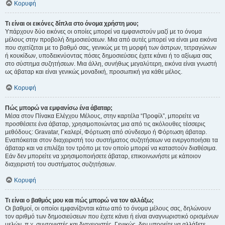
Κορυφή
Τι είναι οι εικόνες δίπλα στο όνομα χρήστη μου;
Υπάρχουν δύο εικόνες οι οποίες μπορεί να εμφανιστούν μαζί με το όνομα
μέλους στην προβολή δημοσιεύσεων. Μια από αυτές μπορεί να είναι μια εικόνα
που σχετίζεται με το βαθμό σας, γενικώς με τη μορφή των άστρων, τετραγώνων
ή κουκίδων, υποδεικνύοντας πόσες δημοσιεύσεις έχετε κάνει ή το αξίωμα σας
στο σύστημα συζητήσεων. Μια άλλη, συνήθως μεγαλύτερη, εικόνα είναι γνωστή
ως άβαταρ και είναι γενικώς μοναδική, προσωπική για κάθε μέλος.
Κορυφή
Πώς μπορώ να εμφανίσω ένα άβαταρ;
Μέσα στον Πίνακα Ελέγχου Μέλους, στην καρτέλα “Προφίλ”, μπορείτε να
προσθέσετε ένα άβαταρ, χρησιμοποιώντας μια από τις ακόλουθες τέσσερις
μεθόδους: Gravatar, Γκαλερί, Φόρτωση από σύνδεσμο ή Φόρτωση άβαταρ.
Εναπόκειται στον διαχειριστή του συστήματος συζητήσεων να ενεργοποιήσει τα
άβαταρ και να επιλέξει τον τρόπο με τον οποίο μπορεί να καταστούν διαθέσιμα.
Εάν δεν μπορείτε να χρησιμοποιήσετε άβαταρ, επικοινωνήστε με κάποιον
διαχειριστή του συστήματος συζητήσεων.
Κορυφή
Τι είναι ο βαθμός μου και πώς μπορώ να τον αλλάξω;
Οι βαθμοί, οι οποίοι εμφανίζονται κάτω από το όνομα μέλους σας, δηλώνουν
τον αριθμό των δημοσιεύσεων που έχετε κάνει ή είναι αναγνωριστικό ορισμένων
μελών, π.χ. συντονιστές και διαχειριστές. Γενικώς, δεν μπορείτε να αλλάξετε