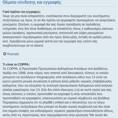
Θέματα σύνδεσης και εγγραφής
Γιατί πρέπει να εγγραφώ;
Ίσως να μην είναι απαραίτητο, εναπόκειται στον διαχειριστή του συστήματος
συζητήσεων ως προς το αν θα πρέπει να εγγραφείτε προκειμένου να αναρτήσετε
μηνύματα. Ωστόσο, η εγγραφή θα σας δώσει πρόσβαση σε πρόσθετες
υπηρεσίες που δεν είναι διαθέσιμες σε επισκέπτες όπως ο καθορισμός εικόνων
μελών (avatars), προσωπικά μηνύματα, αποστολή και λήψη μηνυμάτων
ηλεκτρονικού ταχυδρομείου από και προς άλλα μέλη, ένταξη σε ομάδα μελών,
κλπ. Χρειάζονται μόνο μερικά λεπτά για την εγγραφή σας οπότε σας
συμβουλεύουμε να το κάνετε.
Κορυφή
Τι είναι το COPPA;
Το COPPA, ή Προστασία Προσωπικών Δεδομένων Ανηλίκων στο Διαδίκτυο,
πράξη του 1998, είναι νόμος που απαιτεί από δικτυακούς τόπους οι οποίοι
μπορούν να συλλέγουν πληροφορίες από ανηλίκους κάτω των 13 ετών να
έχουν γραπτή γονική συναίνεση ή κάποια άλλη μέθοδο νομικής επιβεβαίωσης
κηδεμόνα, που να επιτρέπει τη συλλογή προσωπικών δεδομένων από ανήλικο
ηλικίας μικρότερης των 13. Εάν δεν είστε σίγουρος (-η) αν αυτό ισχύει για σας,
όπως κάποιος ο οποίος προσπαθεί να εγγραφεί ή στην ιστοσελίδα που
προσπαθείτε να εγγραφείτε, επικοινωνήστε με νομικό σύμβουλο για βοήθεια.
Παρακαλώ σημειώστε ότι το phpBB Limited και ο ιδιοκτήτης του εν λόγω
συστήματος συζητήσεων δεν μπορεί να δώσει νομική συμβουλή και δεν είναι
ένα σημείο επαφής για ενδοιασμούς νομικού χαρακτήρα οποιουδήποτε είδους,
εκτός από τις περιπτώσεις που περιγράφονται στην ερώτηση “Με ποιόν θα