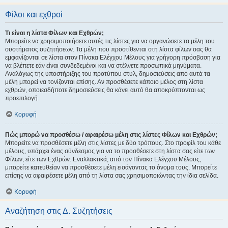
Φίλοι και εχθροί
Τι είναι η λίστα Φίλων και Εχθρών;
Μπορείτε να χρησιμοποιήσετε αυτές τις λίστες για να οργανώσετε τα μέλη του
συστήματος συζητήσεων. Τα μέλη που προστίθενται στη λίστα φίλων σας θα
εμφανίζονται σε λίστα στον Πίνακα Ελέγχου Μέλους για γρήγορη πρόσβαση για
να βλέπετε εάν είναι συνδεδεμένοι και να στέλνετε προσωπικά μηνύματα.
Αναλόγως της υποστήριξης του προτύπου στυλ, δημοσιεύσεις από αυτά τα
μέλη μπορεί να τονίζονται επίσης. Αν προσθέσετε κάποιο μέλος στη λίστα
εχθρών, οποιεσδήποτε δημοσιεύσεις θα κάνει αυτό θα αποκρύπτονται ως
προεπιλογή.
Κορυφή
Πώς μπορώ να προσθέσω / αφαιρέσω μέλη στις λίστες Φίλων και Εχθρών;
Μπορείτε να προσθέσετε μέλη στις λίστες με δύο τρόπους. Στο προφίλ του κάθε
μέλους, υπάρχει ένας σύνδεσμος για να το προσθέσετε στη λίστα σας είτε των
Φίλων, είτε των Εχθρών. Εναλλακτικά, από τον Πίνακα Ελέγχου Μέλους,
μπορείτε κατευθείαν να προσθέσετε μέλη εισάγοντας το όνομα τους. Μπορείτε
επίσης να αφαιρέσετε μέλη από τη λίστα σας χρησιμοποιώντας την ίδια σελίδα.
Κορυφή
Αναζήτηση στις Δ. Συζητήσεις