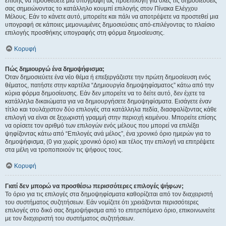
επίσης να προσθέσετε μια υπογραφή ως προεπιλογή για όλες τις δημοσιεύσεις
σας σημειώνοντας το κατάλληλο κουμπί επιλογής στον Πίνακα Ελέγχου
Μέλους. Εάν το κάνετε αυτό, μπορείτε και πάλι να αποτρέψετε να προστεθεί μια
υπογραφή σε κάποιες μεμονωμένες δημοσιεύσεις από-επιλέγοντας το πλαίσιο
επιλογής προσθήκης υπογραφής στη φόρμα δημοσίευσης.
Κορυφή
Πώς δημιουργώ ένα δημοψήφισμα;
Όταν δημοσιεύετε ένα νέο θέμα ή επεξεργάζεστε την πρώτη δημοσίευση ενός
θέματος, πατήστε στην καρτέλα “Δημιουργία δημοψηφίσματος” κάτω από την
κύρια φόρμα δημοσίευσης. Εάν δεν μπορείτε να το δείτε αυτό, δεν έχετε τα
κατάλληλα δικαιώματα για να δημιουργήσετε δημοψηφίσματα. Εισάγετε έναν
τίτλο και τουλάχιστον δύο επιλογές στα κατάλληλα πεδία, διασφαλίζοντας κάθε
επιλογή να είναι σε ξεχωριστή γραμμή στην περιοχή κειμένου. Μπορείτε επίσης
να ορίσετε τον αριθμό των επιλογών ενός μέλους που μπορεί να επιλέξει
ψηφίζοντας κάτω από “Επιλογές ανά μέλος”, ένα χρονικό όριο ημερών για το
δημοψήφισμα, (0 για χωρίς χρονικό όριο) και τέλος την επιλογή να επιτρέψετε
στα μέλη να τροποποιούν τις ψήφους τους.
Κορυφή
Γιατί δεν μπορώ να προσθέσω περισσότερες επιλογές ψήφων;
Το όριο για τις επιλογές στα δημοψηφίσματα καθορίζεται από τον διαχειριστή
του συστήματος συζητήσεων. Εάν νομίζετε ότι χρειάζονται περισσότερες
επιλογές στο δικό σας δημοψήφισμα από το επιτρεπόμενο όριο, επικοινωνείτε
με τον διαχειριστή του συστήματος συζητήσεων.