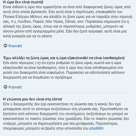
Η ώρα δεν είναι σωστή!
Είναι πιθανό η ώρα που εμφανίζεται να είναι από διαφορετική ζώνης ώρας από
αυτή στην οποία βρίσκεστε. Εάν αυτή είναι η περίπτωση, επισκεφθείτε τον
Πίνακα Ελέγχου Μέλους και αλλάξτε τη ζώνη ώρας για να ταιριάζει στην περιοχή
σας, π.χ. Λονδίνο, Παρίσι, Νέα Υόρκη, Σίδνεϋ, κλπ. Παρακαλώ σημειώστε ότι η
αλλαγή της ζώνης ώρας, όπως και οι περισσότερες ρυθμίσεις, μπορούν να
γίνουν μόνον από εγγεγραμμένα μέλη. Εάν δεν έχετε εγγραφεί, αυτή είναι μια
καλή ευκαιρία για να το κάνετε.
Κορυφή
Έχω αλλάξει τη ζώνη ώρας και η ώρα εξακολουθεί να είναι λανθασμένη!
Εάν είστε σίγουρος (-η) ότι έχετε ρυθμίσει τη ζώνη ώρας σωστά και η ώρα
εξακολουθεί να είναι λανθασμένη, τότε ή ώρα που είναι αποθηκευμένη στο
ρολόι του διακομιστή είναι εσφαλμένη. Παρακαλώ να ειδοποιήσετε κάποιον
διαχειριστή για να διορθώσει το πρόβλημα.
Κορυφή
Η γλώσσα μου δεν είναι στη λίστα!
Είτε ο διαχειριστής δεν έχει εγκαταστήσει τη γλώσσα σας ή κανείς δεν έχει
μεταφράσει αυτό το σύστημα συζητήσεων στη γλώσσα σας. Προσπαθήστε να
ζητήσετε από κάποιον διαχειριστή του συστήματος συζητήσεων αν μπορεί να
εγκαταστήσει το πακέτο γλώσσας που χρειάζεστε. Εάν το πακέτο γλώσσας δεν
υπάρχει, μπορείτε να δημιουργήσετε μια νέα μετάφραση. Περισσότερες
πληροφορίες μπορείτε να βρείτε στην ιστοσελίδα του
phpBB
®.