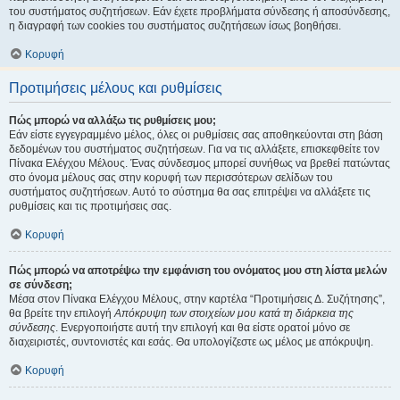
του συστήματος συζητήσεων. Εάν έχετε προβλήματα σύνδεσης ή αποσύνδεσης,
η διαγραφή των cookies του συστήματος συζητήσεων ίσως βοηθήσει.
Κορυφή
Προτιμήσεις μέλους και ρυθμίσεις
Πώς μπορώ να αλλάξω τις ρυθμίσεις μου;
Εάν είστε εγγεγραμμένο μέλος, όλες οι ρυθμίσεις σας αποθηκεύονται στη βάση
δεδομένων του συστήματος συζητήσεων. Για να τις αλλάξετε, επισκεφθείτε τον
Πίνακα Ελέγχου Μέλους. Ένας σύνδεσμος μπορεί συνήθως να βρεθεί πατώντας
στο όνομα μέλους σας στην κορυφή των περισσότερων σελίδων του
συστήματος συζητήσεων. Αυτό το σύστημα θα σας επιτρέψει να αλλάξετε τις
ρυθμίσεις και τις προτιμήσεις σας.
Κορυφή
Πώς μπορώ να αποτρέψω την εμφάνιση του ονόματος μου στη λίστα μελών
σε σύνδεση;
Μέσα στον Πίνακα Ελέγχου Μέλους, στην καρτέλα “Προτιμήσεις Δ. Συζήτησης”,
θα βρείτε την επιλογή
Απόκρυψη των στοιχείων μου κατά τη διάρκεια της
σύνδεσης
. Ενεργοποιήστε αυτή την επιλογή και θα είστε ορατοί μόνο σε
διαχειριστές, συντονιστές και εσάς. Θα υπολογίζεστε ως μέλος με απόκρυψη.
Κορυφή