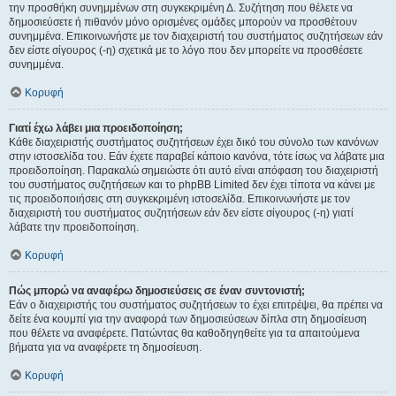
την προσθήκη συνημμένων στη συγκεκριμένη Δ. Συζήτηση που θέλετε να
δημοσιεύσετε ή πιθανόν μόνο ορισμένες ομάδες μπορούν να προσθέτουν
συνημμένα. Επικοινωνήστε με τον διαχειριστή του συστήματος συζητήσεων εάν
δεν είστε σίγουρος (-η) σχετικά με το λόγο που δεν μπορείτε να προσθέσετε
συνημμένα.
Κορυφή
Γιατί έχω λάβει μια προειδοποίηση;
Κάθε διαχειριστής συστήματος συζητήσεων έχει δικό του σύνολο των κανόνων
στην ιστοσελίδα του. Εάν έχετε παραβεί κάποιο κανόνα, τότε ίσως να λάβατε μια
προειδοποίηση. Παρακαλώ σημειώστε ότι αυτό είναι απόφαση του διαχειριστή
του συστήματος συζητήσεων και το phpBB Limited δεν έχει τίποτα να κάνει με
τις προειδοποιήσεις στη συγκεκριμένη ιστοσελίδα. Επικοινωνήστε με τον
διαχειριστή του συστήματος συζητήσεων εάν δεν είστε σίγουρος (-η) γιατί
λάβατε την προειδοποίηση.
Κορυφή
Πώς μπορώ να αναφέρω δημοσιεύσεις σε έναν συντονιστή;
Εάν ο διαχειριστής του συστήματος συζητήσεων το έχει επιτρέψει, θα πρέπει να
δείτε ένα κουμπί για την αναφορά των δημοσιεύσεων δίπλα στη δημοσίευση
που θέλετε να αναφέρετε. Πατώντας θα καθοδηγηθείτε για τα απαιτούμενα
βήματα για να αναφέρετε τη δημοσίευση.
Κορυφή