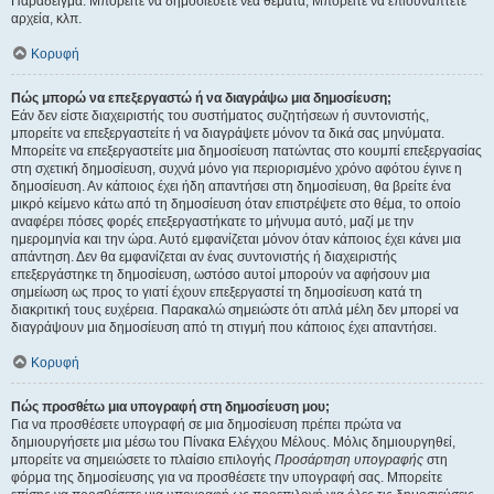
Παράδειγμα: Μπορείτε να δημοσιεύετε νέα θέματα, Μπορείτε να επισυνάπτετε
αρχεία, κλπ.
Κορυφή
Πώς μπορώ να επεξεργαστώ ή να διαγράψω μια δημοσίευση;
Εάν δεν είστε διαχειριστής του συστήματος συζητήσεων ή συντονιστής,
μπορείτε να επεξεργαστείτε ή να διαγράψετε μόνον τα δικά σας μηνύματα.
Μπορείτε να επεξεργαστείτε μια δημοσίευση πατώντας στο κουμπί επεξεργασίας
στη σχετική δημοσίευση, συχνά μόνο για περιορισμένο χρόνο αφότου έγινε η
δημοσίευση. Αν κάποιος έχει ήδη απαντήσει στη δημοσίευση, θα βρείτε ένα
μικρό κείμενο κάτω από τη δημοσίευση όταν επιστρέψετε στο θέμα, το οποίο
αναφέρει πόσες φορές επεξεργαστήκατε το μήνυμα αυτό, μαζί με την
ημερομηνία και την ώρα. Αυτό εμφανίζεται μόνον όταν κάποιος έχει κάνει μια
απάντηση. Δεν θα εμφανίζεται αν ένας συντονιστής ή διαχειριστής
επεξεργάστηκε τη δημοσίευση, ωστόσο αυτοί μπορούν να αφήσουν μια
σημείωση ως προς το γιατί έχουν επεξεργαστεί τη δημοσίευση κατά τη
διακριτική τους ευχέρεια. Παρακαλώ σημειώστε ότι απλά μέλη δεν μπορεί να
διαγράψουν μια δημοσίευση από τη στιγμή που κάποιος έχει απαντήσει.
Κορυφή
Πώς προσθέτω μια υπογραφή στη δημοσίευση μου;
Για να προσθέσετε υπογραφή σε μια δημοσίευση πρέπει πρώτα να
δημιουργήσετε μια μέσω του Πίνακα Ελέγχου Μέλους. Μόλις δημιουργηθεί,
μπορείτε να σημειώσετε το πλαίσιο επιλογής
Προσάρτηση υπογραφής
στη
φόρμα της δημοσίευσης για να προσθέσετε την υπογραφή σας. Μπορείτε