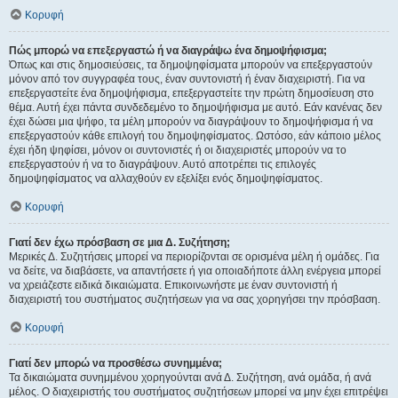
Κορυφή
Πώς μπορώ να επεξεργαστώ ή να διαγράψω ένα δημοψήφισμα;
Όπως και στις δημοσιεύσεις, τα δημοψηφίσματα μπορούν να επεξεργαστούν
μόνον από τον συγγραφέα τους, έναν συντονιστή ή έναν διαχειριστή. Για να
επεξεργαστείτε ένα δημοψήφισμα, επεξεργαστείτε την πρώτη δημοσίευση στο
θέμα. Αυτή έχει πάντα συνδεδεμένο το δημοψήφισμα με αυτό. Εάν κανένας δεν
έχει δώσει μια ψήφο, τα μέλη μπορούν να διαγράψουν το δημοψήφισμα ή να
επεξεργαστούν κάθε επιλογή του δημοψηφίσματος. Ωστόσο, εάν κάποιο μέλος
έχει ήδη ψηφίσει, μόνον οι συντονιστές ή οι διαχειριστές μπορούν να το
επεξεργαστούν ή να το διαγράψουν. Αυτό αποτρέπει τις επιλογές
δημοψηφίσματος να αλλαχθούν εν εξελίξει ενός δημοψηφίσματος.
Κορυφή
Γιατί δεν έχω πρόσβαση σε μια Δ. Συζήτηση;
Μερικές Δ. Συζητήσεις μπορεί να περιορίζονται σε ορισμένα μέλη ή ομάδες. Για
να δείτε, να διαβάσετε, να απαντήσετε ή για οποιαδήποτε άλλη ενέργεια μπορεί
να χρειάζεστε ειδικά δικαιώματα. Επικοινωνήστε με έναν συντονιστή ή
διαχειριστή του συστήματος συζητήσεων για να σας χορηγήσει την πρόσβαση.
Κορυφή
Γιατί δεν μπορώ να προσθέσω συνημμένα;
Τα δικαιώματα συνημμένου χορηγούνται ανά Δ. Συζήτηση, ανά ομάδα, ή ανά
μέλος. Ο διαχειριστής του συστήματος συζητήσεων μπορεί να μην έχει επιτρέψει