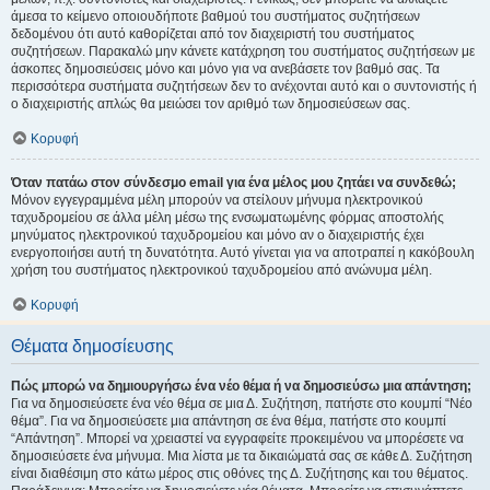
άμεσα το κείμενο οποιουδήποτε βαθμού του συστήματος συζητήσεων
δεδομένου ότι αυτό καθορίζεται από τον διαχειριστή του συστήματος
συζητήσεων. Παρακαλώ μην κάνετε κατάχρηση του συστήματος συζητήσεων με
άσκοπες δημοσιεύσεις μόνο και μόνο για να ανεβάσετε τον βαθμό σας. Τα
περισσότερα συστήματα συζητήσεων δεν το ανέχονται αυτό και ο συντονιστής ή
ο διαχειριστής απλώς θα μειώσει τον αριθμό των δημοσιεύσεων σας.
Κορυφή
Όταν πατάω στον σύνδεσμο email για ένα μέλος μου ζητάει να συνδεθώ;
Μόνον εγγεγραμμένα μέλη μπορούν να στείλουν μήνυμα ηλεκτρονικού
ταχυδρομείου σε άλλα μέλη μέσω της ενσωματωμένης φόρμας αποστολής
μηνύματος ηλεκτρονικού ταχυδρομείου και μόνο αν ο διαχειριστής έχει
ενεργοποιήσει αυτή τη δυνατότητα. Αυτό γίνεται για να αποτραπεί η κακόβουλη
χρήση του συστήματος ηλεκτρονικού ταχυδρομείου από ανώνυμα μέλη.
Κορυφή
Θέματα δημοσίευσης
Πώς μπορώ να δημιουργήσω ένα νέο θέμα ή να δημοσιεύσω μια απάντηση;
Για να δημοσιεύσετε ένα νέο θέμα σε μια Δ. Συζήτηση, πατήστε στο κουμπί “Νέο
θέμα”. Για να δημοσιεύσετε μια απάντηση σε ένα θέμα, πατήστε στο κουμπί
“Απάντηση”. Μπορεί να χρειαστεί να εγγραφείτε προκειμένου να μπορέσετε να
δημοσιεύσετε ένα μήνυμα. Μια λίστα με τα δικαιώματά σας σε κάθε Δ. Συζήτηση
είναι διαθέσιμη στο κάτω μέρος στις οθόνες της Δ. Συζήτησης και του θέματος.