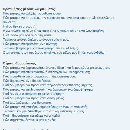
Προτιμήσεις μέλους και ρυθμίσεις
Πώς μπορώ να αλλάξω τις ρυθμίσεις μου;
Πώς μπορώ να αποτρέψω την εμφάνιση του ονόματος μου στη λίστα μελών σε
σύνδεση;
Η ώρα δεν είναι σωστή!
Έχω αλλάξει τη ζώνη ώρας και η ώρα εξακολουθεί να είναι λανθασμένη!
Η γλώσσα μου δεν είναι στη λίστα!
Τι είναι οι εικόνες δίπλα στο όνομα χρήστη μου;
Πώς μπορώ να εμφανίσω ένα άβαταρ;
Τι είναι ο βαθμός μου και πώς μπορώ να τον αλλάξω;
Όταν πατάω στον σύνδεσμο email για ένα μέλος μου ζητάει να συνδεθώ;
Θέματα δημοσίευσης
Πώς μπορώ να δημιουργήσω ένα νέο θέμα ή να δημοσιεύσω μια απάντηση;
Πώς μπορώ να επεξεργαστώ ή να διαγράψω μια δημοσίευση;
Πώς προσθέτω μια υπογραφή στη δημοσίευση μου;
Πώς δημιουργώ ένα δημοψήφισμα;
Γιατί δεν μπορώ να προσθέσω περισσότερες επιλογές ψήφων;
Πώς μπορώ να επεξεργαστώ ή να διαγράψω ένα δημοψήφισμα;
Γιατί δεν έχω πρόσβαση σε μια Δ. Συζήτηση;
Γιατί δεν μπορώ να προσθέσω συνημμένα;
Γιατί έχω λάβει μια προειδοποίηση;
Πώς μπορώ να αναφέρω δημοσιεύσεις σε έναν συντονιστή;
Τι είναι το κουμπί “Αποθήκευση” στη δημοσίευση θέματος;
Γιατί η δημοσίευση χρειάζεται να εγκριθεί;
Πώς σημειώνω ένα θέμα μου ως νέο;