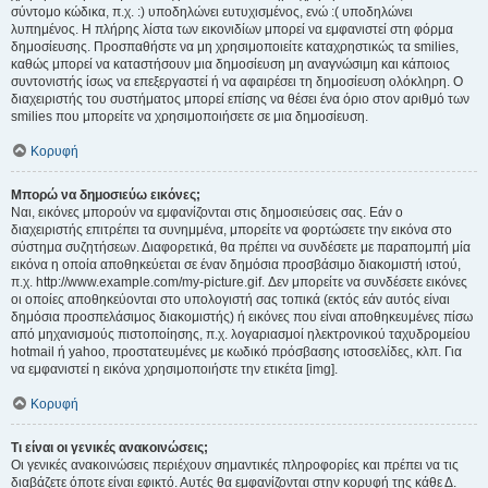
σύντομο κώδικα, π.χ. :) υποδηλώνει ευτυχισμένος, ενώ :( υποδηλώνει
λυπημένος. Η πλήρης λίστα των εικονιδίων μπορεί να εμφανιστεί στη φόρμα
δημοσίευσης. Προσπαθήστε να μη χρησιμοποιείτε καταχρηστικώς τα smilies,
καθώς μπορεί να καταστήσουν μια δημοσίευση μη αναγνώσιμη και κάποιος
συντονιστής ίσως να επεξεργαστεί ή να αφαιρέσει τη δημοσίευση ολόκληρη. Ο
διαχειριστής του συστήματος μπορεί επίσης να θέσει ένα όριο στον αριθμό των
smilies που μπορείτε να χρησιμοποιήσετε σε μια δημοσίευση.
Κορυφή
Μπορώ να δημοσιεύω εικόνες;
Ναι, εικόνες μπορούν να εμφανίζονται στις δημοσιεύσεις σας. Εάν ο
διαχειριστής επιτρέπει τα συνημμένα, μπορείτε να φορτώσετε την εικόνα στο
σύστημα συζητήσεων. Διαφορετικά, θα πρέπει να συνδέσετε με παραπομπή μία
εικόνα η οποία αποθηκεύεται σε έναν δημόσια προσβάσιμο διακομιστή ιστού,
π.χ. http://www.example.com/my-picture.gif. Δεν μπορείτε να συνδέσετε εικόνες
οι οποίες αποθηκεύονται στο υπολογιστή σας τοπικά (εκτός εάν αυτός είναι
δημόσια προσπελάσιμος διακομιστής) ή εικόνες που είναι αποθηκευμένες πίσω
από μηχανισμούς πιστοποίησης, π.χ. λογαριασμοί ηλεκτρονικού ταχυδρομείου
hotmail ή yahoo, προστατευμένες με κωδικό πρόσβασης ιστοσελίδες, κλπ. Για
να εμφανιστεί η εικόνα χρησιμοποιήστε την ετικέτα [img].
Κορυφή
Τι είναι οι γενικές ανακοινώσεις;
Οι γενικές ανακοινώσεις περιέχουν σημαντικές πληροφορίες και πρέπει να τις
διαβάζετε όποτε είναι εφικτό. Αυτές θα εμφανίζονται στην κορυφή της κάθε Δ.