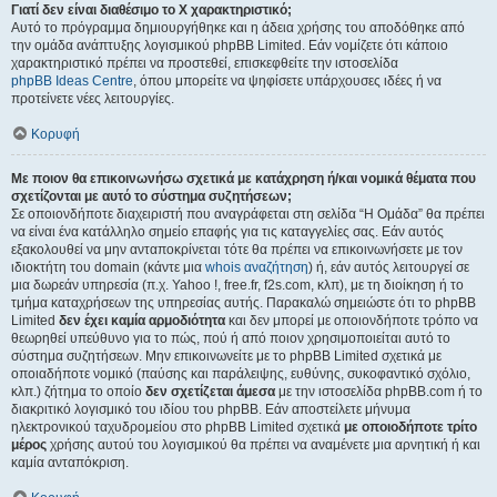
Γιατί δεν είναι διαθέσιμο το Χ χαρακτηριστικό;
Αυτό το πρόγραμμα δημιουργήθηκε και η άδεια χρήσης του αποδόθηκε από
την ομάδα ανάπτυξης λογισμικού phpBB Limited. Εάν νομίζετε ότι κάποιο
χαρακτηριστικό πρέπει να προστεθεί, επισκεφθείτε την ιστοσελίδα
phpBB Ideas Centre
, όπου μπορείτε να ψηφίσετε υπάρχουσες ιδέες ή να
προτείνετε νέες λειτουργίες.
Κορυφή
Με ποιον θα επικοινωνήσω σχετικά με κατάχρηση ή/και νομικά θέματα που
σχετίζονται με αυτό το σύστημα συζητήσεων;
Σε οποιονδήποτε διαχειριστή που αναγράφεται στη σελίδα “Η Ομάδα” θα πρέπει
να είναι ένα κατάλληλο σημείο επαφής για τις καταγγελίες σας. Εάν αυτός
εξακολουθεί να μην ανταποκρίνεται τότε θα πρέπει να επικοινωνήσετε με τον
ιδιοκτήτη του domain (κάντε μια
whois αναζήτηση
) ή, εάν αυτός λειτουργεί σε
μια δωρεάν υπηρεσία (π.χ. Yahoo !, free.fr, f2s.com, κλπ), με τη διοίκηση ή το
τμήμα καταχρήσεων της υπηρεσίας αυτής. Παρακαλώ σημειώστε ότι το phpBB
Limited
δεν έχει καμία αρμοδιότητα
και δεν μπορεί με οποιονδήποτε τρόπο να
θεωρηθεί υπεύθυνο για το πώς, πού ή από ποιον χρησιμοποιείται αυτό το
σύστημα συζητήσεων. Μην επικοινωνείτε με το phpBB Limited σχετικά με
οποιαδήποτε νομικό (παύσης και παράλειψης, ευθύνης, συκοφαντικό σχόλιο,
κλπ.) ζήτημα το οποίο
δεν σχετίζεται άμεσα
με την ιστοσελίδα phpBB.com ή το
διακριτικό λογισμικό του ιδίου του phpBB. Εάν αποστείλετε μήνυμα
ηλεκτρονικού ταχυδρομείου στο phpBB Limited σχετικά
με οποιοδήποτε τρίτο
μέρος
χρήσης αυτού του λογισμικού θα πρέπει να αναμένετε μια αρνητική ή και
καμία ανταπόκριση.