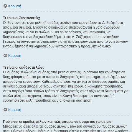
Κορυφή
Τι είναι οι Συντονιστές;
Οι Συντονιστές είναι μέλη (ή ομάδες μελών) που φροντίζουν τις Δ. Συζητήσεις
από μέρα σε μέρα. Έχουν το δικαίωμα να επεξεργάζονται ή να διαγράφουν
δημοσιεύσεις και να κλειδώνουν, να ξεκλειδώνουν, να μετακινούν, να
διαγράφουν και να διαχωρίζουν θέματα στη Δ. Συζήτηση που συντονίζουν.
Γενικώς, οι συντονιστές υπάρχουν για να αποτρέπουν μέλη από το να βγαίνουν
εκτός θέματος ή να δημοσιεύουν καταχρηστικό ή προσβλητικό υλικό.
Κορυφή
Τι είναι οι ομάδες μελών;
Οι ομάδες μελών είναι ομάδες από μέλη οι οποίες μοιράζουν την κοινότητα σε
διαχειρίσιμα τμήματα με τα οποία οι διαχειριστές του συστήματος συζητήσεων
μπορούν να εργαστούν. Κάθε μέλος μπορεί να ανήκει σε διάφορες ομάδες και
σε κάθε ομάδα μπορεί να έχουν ανατεθεί επιμέρους δικαιώματα πρόσβασης.
Αυτό παρέχει έναν εύκολο τρόπο σε διαχειριστές να αλλάξουν τα δικαιώματα για
πολλά μέλη ταυτόχρονα, όπως είναι αλλαγή δικαιωμάτων συντονιστή ή
χορήγηση στα μέλη πρόσβαση σε μια ιδιωτική συζήτηση.
Κορυφή
Πού είναι οι ομάδες μελών και πώς μπορώ να συμμετάσχω σε μια;
Μπορείτε να δείτε όλες τις ομάδες μελών μέσω του συνδέσμου “Ομάδες μελών”
στον Πίνακα Ελέγχου Μέλους. Εάν επιθυμείτε να ενταχθείτε σε μια, προχωρήστε