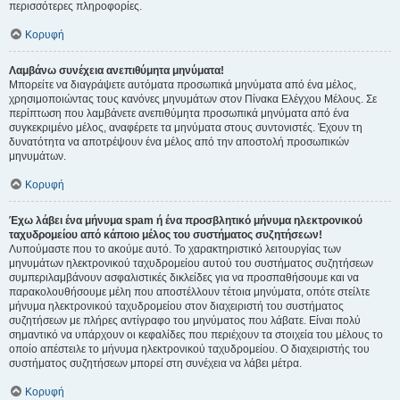
περισσότερες πληροφορίες.
Κορυφή
Λαμβάνω συνέχεια ανεπιθύμητα μηνύματα!
Μπορείτε να διαγράψετε αυτόματα προσωπικά μηνύματα από ένα μέλος,
χρησιμοποιώντας τους κανόνες μηνυμάτων στον Πίνακα Ελέγχου Μέλους. Σε
περίπτωση που λαμβάνετε ανεπιθύμητα προσωπικά μηνύματα από ένα
συγκεκριμένο μέλος, αναφέρετε τα μηνύματα στους συντονιστές. Έχουν τη
δυνατότητα να αποτρέψουν ένα μέλος από την αποστολή προσωπικών
μηνυμάτων.
Κορυφή
Έχω λάβει ένα μήνυμα spam ή ένα προσβλητικό μήνυμα ηλεκτρονικού
ταχυδρομείου από κάποιο μέλος του συστήματος συζητήσεων!
Λυπούμαστε που το ακούμε αυτό. Το χαρακτηριστικό λειτουργίας των
μηνυμάτων ηλεκτρονικού ταχυδρομείου αυτού του συστήματος συζητήσεων
συμπεριλαμβάνουν ασφαλιστικές δικλείδες για να προσπαθήσουμε και να
παρακολουθήσουμε μέλη που αποστέλλουν τέτοια μηνύματα, οπότε στείλτε
μήνυμα ηλεκτρονικού ταχυδρομείου στον διαχειριστή του συστήματος
συζητήσεων με πλήρες αντίγραφο του μηνύματος που λάβατε. Είναι πολύ
σημαντικό να υπάρχουν οι κεφαλίδες που περιέχουν τα στοιχεία του μέλους το
οποίο απέστειλε το μήνυμα ηλεκτρονικού ταχυδρομείου. Ο διαχειριστής του
συστήματος συζητήσεων μπορεί στη συνέχεια να λάβει μέτρα.
Κορυφή