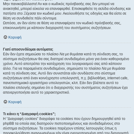
Μην πανικοβάλλεστε! Αν και ο κωδικός πρόσβασής σας δεν μπορεί να
ανακτηθεί, μπορεί εύκολα να επαναφερθεί. Επισκεφθείτε τη σελίδα σύνδεσης και
πατήστε στο
Ξέχασα τον κωδικό μου
. Ακολουθήστε τις οδηγίες και θα είστε σε
θέση να συνδεθείτε πάλι σύντομα.
Ωστόσο, αν δεν είστε σε θέση να επαναφέρετε τον κωδικό πρόσβασής σας,
επικοινωνήστε με κάποιον διαχειριστή του συστήματος συζητήσεων.
Κορυφή
Γιατί αποσυνδέομαι αυτόματα;
Εάν δεν έχετε σημειώσει το πλαίσιο
Να με θυμάσαι
κατά τη σύνδεση σας, το
σύστημα συζητήσεων θα σας διατηρεί συνδεδεμένο μόνο για έναν καθορισμένο
χρόνο. Αυτό αποτρέπει την κατάχρηση του λογαριασμού σας από κάποιον
άλλο. Για να παραμείνετε συνδεδεμένοι, σημειώστε το πλαίσιο
Να με θυμάσαι
κατά τη σύνδεση σας. Αυτό δεν συνιστάται εάν συνδέεστε στο σύστημα
συζητήσεων από έναν κοινόχρηστο υπολογιστή, π.χ. βιβλιοθήκη, internet cafe,
πανεπιστημιακό εργαστήριο υπολογιστών, κλπ. Εάν δεν βλέπετε αυτό το
πλαίσιο επιλογής σημαίνει ότι ο διαχειριστής του συστήματος συζητήσεων έχει
απενεργοποιήσει αυτό το χαρακτηριστικό.
Κορυφή
Τι κάνει η “Διαγραφή cookies”;
Η “Διαγραφή cookies” διαγράφει τα cookies που έχουν δημιουργηθεί από το
phpBB τα οποία σας διατηρούν πιστοποιημένους και συνδεδεμένους στο
σύστημα συζητήσεων. Τα cookies παρέχουν επίσης λειτουργίες όπως η
παρακολούθηση αναγνωσμένων εάν είναι ενεργοποιημένη από τον διαχειριστή