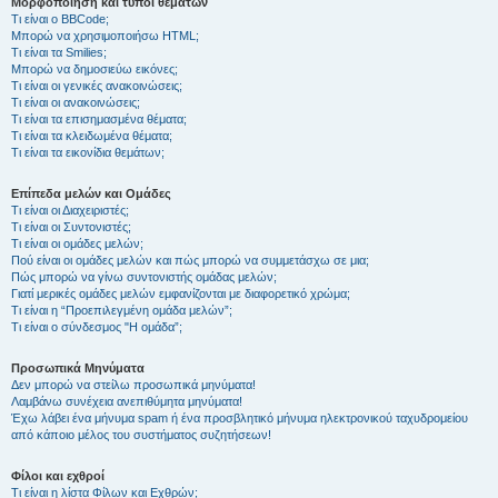
Μορφοποίηση και τύποι θεμάτων
Τι είναι ο BBCode;
Μπορώ να χρησιμοποιήσω HTML;
Τι είναι τα Smilies;
Μπορώ να δημοσιεύω εικόνες;
Τι είναι οι γενικές ανακοινώσεις;
Τι είναι οι ανακοινώσεις;
Τι είναι τα επισημασμένα θέματα;
Τι είναι τα κλειδωμένα θέματα;
Τι είναι τα εικονίδια θεμάτων;
Επίπεδα μελών και Ομάδες
Τι είναι οι Διαχειριστές;
Τι είναι οι Συντονιστές;
Τι είναι οι ομάδες μελών;
Πού είναι οι ομάδες μελών και πώς μπορώ να συμμετάσχω σε μια;
Πώς μπορώ να γίνω συντονιστής ομάδας μελών;
Γιατί μερικές ομάδες μελών εμφανίζονται με διαφορετικό χρώμα;
Τι είναι η “Προεπιλεγμένη ομάδα μελών”;
Τι είναι ο σύνδεσμος "Η ομάδα”;
Προσωπικά Μηνύματα
Δεν μπορώ να στείλω προσωπικά μηνύματα!
Λαμβάνω συνέχεια ανεπιθύμητα μηνύματα!
Έχω λάβει ένα μήνυμα spam ή ένα προσβλητικό μήνυμα ηλεκτρονικού ταχυδρομείου
από κάποιο μέλος του συστήματος συζητήσεων!
Φίλοι και εχθροί
Τι είναι η λίστα Φίλων και Εχθρών;