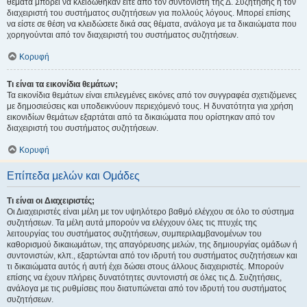
θέματα μπορεί να κλειδώθηκαν είτε από τον συντονιστή της Δ. Συζήτησης ή τον
διαχειριστή του συστήματος συζητήσεων για πολλούς λόγους. Μπορεί επίσης
να είστε σε θέση να κλειδώσετε δικά σας θέματα, ανάλογα με τα δικαιώματα που
χορηγούνται από τον διαχειριστή του συστήματος συζητήσεων.
Κορυφή
Τι είναι τα εικονίδια θεμάτων;
Τα εικονίδια θεμάτων είναι επιλεγμένες εικόνες από τον συγγραφέα σχετιζόμενες
με δημοσιεύσεις και υποδεικνύουν περιεχόμενό τους. Η δυνατότητα για χρήση
εικονιδίων θεμάτων εξαρτάται από τα δικαιώματα που ορίστηκαν από τον
διαχειριστή του συστήματος συζητήσεων.
Κορυφή
Επίπεδα μελών και Ομάδες
Τι είναι οι Διαχειριστές;
Οι Διαχειριστές είναι μέλη με τον υψηλότερο βαθμό ελέγχου σε όλο το σύστημα
συζητήσεων. Τα μέλη αυτά μπορούν να ελέγχουν όλες τις πτυχές της
λειτουργίας του συστήματος συζητήσεων, συμπεριλαμβανομένων του
καθορισμού δικαιωμάτων, της απαγόρευσης μελών, της δημιουργίας ομάδων ή
συντονιστών, κλπ., εξαρτώνται από τον ιδρυτή του συστήματος συζητήσεων και
τι δικαιώματα αυτός ή αυτή έχει δώσει στους άλλους διαχειριστές. Μπορούν
επίσης να έχουν πλήρεις δυνατότητες συντονιστή σε όλες τις Δ. Συζητήσεις,
ανάλογα με τις ρυθμίσεις που διατυπώνεται από τον ιδρυτή του συστήματος
συζητήσεων.