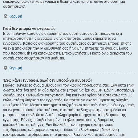
επικοινωνήσω σχετικά με νομικά ή θέματα κατάχρησης πάνω στο σύστημα
συζητήσεων;”.
Κορυφή
Γιατί δεν μπορώ να εγγραφώ;
Είναι πιθανόν κάποιος διαχειριστής του συστήματος συζητήσεων να έχει
απενεργοποιήσει τις εγγραφές για να αποτρέψει νέους επισκέπτες να
εγγραφούν. Κάποιος διαχειριστής του συστήματος συζητήσεων μπορεί επίσης
να έχει αποκλείσει την IP διεύθυνσή σας ή να μην επιτρέπει το όνομα μέλους
που προσπαθείτε να καταχωρίσετε. Επικοινωνήστε με κάποιον διαχειριστή του
συστήματος συζητήσεων για βοήθεια.
Κορυφή
Έχω κάνει εγγραφή, αλλά δεν μπορώ να συνδεθώ!
Πρώτα, ελέγξτε το όνομα μέλους και τον κωδικό πρόσβασής σας. Εάν αυτά είναι
σωστά, τότε ένα από τα δύο πράγματα μπορεί να έχει συμβεί. Εάν η υποστήριξη
διακήρυξης COPPA είναι ενεργοποιημένη και έχετε ορίσει ότι είστε κάτω των 13
ετών κατά τη διάρκεια της εγγραφής, θα πρέπει να ακολουθήσετε τις οδηγίες
που έχετε λάβει. Μερικά συστήματα συζητήσεων απαιτούν όλες οι νέες εγγραφές
να ενεργοποιούνται, είτε από εσάς είτε από τον διαχειριστή προκειμένου να
μπορέσετε να συνδεθείτε. Αυτή η πληροφορία υπήρχε κατά τη διάρκεια της
εγγραφής. Εάν έχετε λάβει ένα μήνυμα ηλεκτρονικού ταχυδρομείου,
ακολουθήστε τις οδηγίες. Εάν δεν λάβετε ένα μήνυμα ηλεκτρονικού
ταχυδρομείου, ενδεχομένως να έχετε δώσει μια λανθασμένη διεύθυνση
ηλεκτρονικού ταχυδρομείου ή το μήνυμα ηλεκτρονικού ταχυδρομείου, έχει