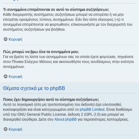
Τι συνημμένα επιτρέπονται σε αυτό το σύστημα συζητήσεων;
Κάθε διαχειριστής συστήματος συζητήσεων μπορεί να επιτρέπει ή να μην
επιτρέπει ορισμένους τύπους συνημμένων. Εάν δεν είστε σίγουρος (-η) τι
συνημμένα επιτρέπονται να φορτωθούν, επικοινωνήστε με τον διαχειριστή του
συστήματος συζητήσεων για βοήθεια.
Κορυφή
Πώς μπορώ να βρω όλα τα συνημμένα μου;
Για να βρείτε τη λίστα των συνημμένων σας τα οποία έχετε φορτώσει, πηγαίνετε
στον Πίνακα Ελέγχου Μέλους και ακολουθήστε τους συνδέσμους στην ενότητα
συνημμένων.
Κορυφή
Θέματα σχετικά με το phpBB
Ποιος έχει δημιουργήσει αυτό το σύστημα συζητήσεων;
Αυτό το λογισμικό (στη μη τροποποιημένη του έκδοση) έχει υλοποιηθεί,
κυκλοφορήσει και είναι κατοχυρωμένο από το
phpBB Limited
. Είναι διαθέσιμο
υπό την GNU General Public License, έκδοση 2 (GPL-2.0) και μπορεί να
διανεμηθεί ελεύθερα. Δείτε στο
About phpBB
για περισσότερες λεπτομέρειες.
Κορυφή