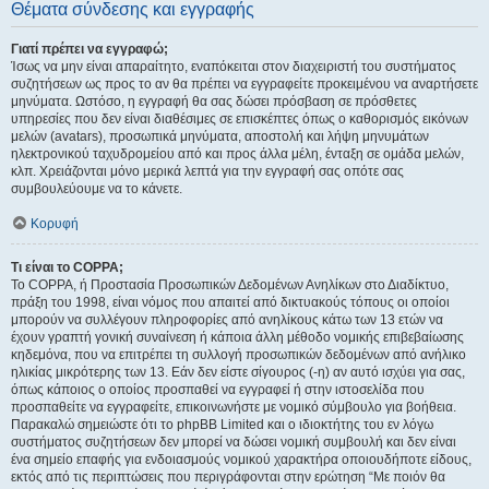
Θέματα σύνδεσης και εγγραφής
Γιατί πρέπει να εγγραφώ;
Ίσως να μην είναι απαραίτητο, εναπόκειται στον διαχειριστή του συστήματος
συζητήσεων ως προς το αν θα πρέπει να εγγραφείτε προκειμένου να αναρτήσετε
μηνύματα. Ωστόσο, η εγγραφή θα σας δώσει πρόσβαση σε πρόσθετες
υπηρεσίες που δεν είναι διαθέσιμες σε επισκέπτες όπως ο καθορισμός εικόνων
μελών (avatars), προσωπικά μηνύματα, αποστολή και λήψη μηνυμάτων
ηλεκτρονικού ταχυδρομείου από και προς άλλα μέλη, ένταξη σε ομάδα μελών,
κλπ. Χρειάζονται μόνο μερικά λεπτά για την εγγραφή σας οπότε σας
συμβουλεύουμε να το κάνετε.
Κορυφή
Τι είναι το COPPA;
Το COPPA, ή Προστασία Προσωπικών Δεδομένων Ανηλίκων στο Διαδίκτυο,
πράξη του 1998, είναι νόμος που απαιτεί από δικτυακούς τόπους οι οποίοι
μπορούν να συλλέγουν πληροφορίες από ανηλίκους κάτω των 13 ετών να
έχουν γραπτή γονική συναίνεση ή κάποια άλλη μέθοδο νομικής επιβεβαίωσης
κηδεμόνα, που να επιτρέπει τη συλλογή προσωπικών δεδομένων από ανήλικο
ηλικίας μικρότερης των 13. Εάν δεν είστε σίγουρος (-η) αν αυτό ισχύει για σας,
όπως κάποιος ο οποίος προσπαθεί να εγγραφεί ή στην ιστοσελίδα που
προσπαθείτε να εγγραφείτε, επικοινωνήστε με νομικό σύμβουλο για βοήθεια.
Παρακαλώ σημειώστε ότι το phpBB Limited και ο ιδιοκτήτης του εν λόγω
συστήματος συζητήσεων δεν μπορεί να δώσει νομική συμβουλή και δεν είναι
ένα σημείο επαφής για ενδοιασμούς νομικού χαρακτήρα οποιουδήποτε είδους,
εκτός από τις περιπτώσεις που περιγράφονται στην ερώτηση “Με ποιόν θα