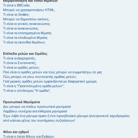
Μορφοποίηση και τύποι θεμάτων
Τι είναι ο BBCode;
Μπορώ να χρησιμοποιήσω HTML;
Τι είναι τα Smilies;
Μπορώ να δημοσιεύω εικόνες;
Τι είναι οι γενικές ανακοινώσεις;
Τι είναι οι ανακοινώσεις;
Τι είναι τα επισημασμένα θέματα;
Τι είναι τα κλειδωμένα θέματα;
Τι είναι τα εικονίδια θεμάτων;
Επίπεδα μελών και Ομάδες
Τι είναι οι Διαχειριστές;
Τι είναι οι Συντονιστές;
Τι είναι οι ομάδες μελών;
Πού είναι οι ομάδες μελών και πώς μπορώ να συμμετάσχω σε μια;
Πώς μπορώ να γίνω συντονιστής ομάδας μελών;
Γιατί μερικές ομάδες μελών εμφανίζονται με διαφορετικό χρώμα;
Τι είναι η “Προεπιλεγμένη ομάδα μελών”;
Τι είναι ο σύνδεσμος "Η ομάδα”;
Προσωπικά Μηνύματα
Δεν μπορώ να στείλω προσωπικά μηνύματα!
Λαμβάνω συνέχεια ανεπιθύμητα μηνύματα!
Έχω λάβει ένα μήνυμα spam ή ένα προσβλητικό μήνυμα ηλεκτρονικού ταχυδρομείου
από κάποιο μέλος του συστήματος συζητήσεων!
Φίλοι και εχθροί
Τι είναι η λίστα Φίλων και Εχθρών;