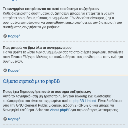
Τι συνημμένα επιτρέπονται σε αυτό το σύστημα συζητήσεων;
Κάθε διαχειριστής συστήματος συζητήσεων μπορεί να επιτρέπει ή να μην
επιτρέπει ορισμένους τύπους συνημμένων. Εάν δεν είστε σίγουρος (-η) τι
συνημμένα επιτρέπονται να φορτωθούν, επικοινωνήστε με τον διαχειριστή του
συστήματος συζητήσεων για βοήθεια.
Κορυφή
Πώς μπορώ να βρω όλα τα συνημμένα μου;
Για να βρείτε τη λίστα των συνημμένων σας τα οποία έχετε φορτώσει, πηγαίνετε
στον Πίνακα Ελέγχου Μέλους και ακολουθήστε τους συνδέσμους στην ενότητα
συνημμένων.
Κορυφή
Θέματα σχετικά με το phpBB
Ποιος έχει δημιουργήσει αυτό το σύστημα συζητήσεων;
Αυτό το λογισμικό (στη μη τροποποιημένη του έκδοση) έχει υλοποιηθεί,
κυκλοφορήσει και είναι κατοχυρωμένο από το
phpBB Limited
. Είναι διαθέσιμο
υπό την GNU General Public License, έκδοση 2 (GPL-2.0) και μπορεί να
διανεμηθεί ελεύθερα. Δείτε στο
About phpBB
για περισσότερες λεπτομέρειες.
Κορυφή