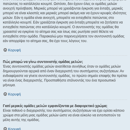
πατώντας το κατάλληλο κουμπί. Ωστόσο, δεν έχουν όλες οι ομάδες μελών
ανοιχτή πρόσβαση. Μερικές μπορεί να χρειάζονται έγκριση για ένταξη, μερικές
μπορεί να είναι κλειστές και μερικές μπορεί ακόμη και να έχουν κρυφές ιδιότητες
μελών. Εάν η ομάδα είναι ανοιχτή, μπορείτε να ενταχθείτε πατώντας στο
κατάλληλο κουμπί. Εάν χρειάζεται έγκριση για ένταξη μπορείτε να ζητήσετε να
ενταχθείτε πατώντας στο κατάλληλο κουμπί. Ο συντονιστής της ομάδας θα
χρειαστεί να εγκρίνει το αίτημα σας και ίσως σας ρωτήσει γιατί θέλετε να
ενταχθείτε στην ομάδα. Παρακαλώ μην παρενοχλήσετε τον συντονιστή ομάδας
εάν απορρίψει το αίτημα σας, θα έχει τους λόγους του.
Κορυφή
Πώς μπορώ να γίνω συντονιστής ομάδας μελών;
Ένας συντονιστής ομάδας μελών ανατίθεται συνήθως όταν οι ομάδες μελών
δημιουργούνται αρχικά από έναν διαχειριστή του συστήματος συζητήσεων. Αν
ενδιαφέρεστε να γίνετε συντονιστής ομάδας, το πρώτο σημείο επαφής θα πρέπει
να είναι ένας διαχειριστής. Προσπαθήστε στέλνοντάς του ένα προσωπικό
μήνυμα.
Κορυφή
Γιατί μερικές ομάδες μελών εμφανίζονται με διαφορετικό χρώμα;
Είναι πιθανό ο διαχειριστής του συστήματος συζητήσεων να έχει ορίσει κάποιο
χρώμα στα μέλη μιας ομάδας μελών ώστε να είναι εύκολο να εντοπιστούν τα
μέλη αυτής της ομάδας.
Κορυφή