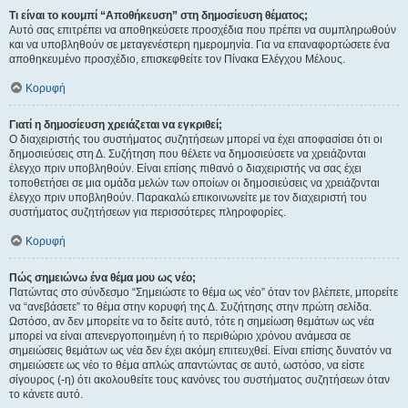
Τι είναι το κουμπί “Αποθήκευση” στη δημοσίευση θέματος;
Αυτό σας επιτρέπει να αποθηκεύσετε προσχέδια που πρέπει να συμπληρωθούν
και να υποβληθούν σε μεταγενέστερη ημερομηνία. Για να επαναφορτώσετε ένα
αποθηκευμένο προσχέδιο, επισκεφθείτε τον Πίνακα Ελέγχου Μέλους.
Κορυφή
Γιατί η δημοσίευση χρειάζεται να εγκριθεί;
Ο διαχειριστής του συστήματος συζητήσεων μπορεί να έχει αποφασίσει ότι οι
δημοσιεύσεις στη Δ. Συζήτηση που θέλετε να δημοσιεύσετε να χρειάζονται
έλεγχο πριν υποβληθούν. Είναι επίσης πιθανό ο διαχειριστής να σας έχει
τοποθετήσει σε μια ομάδα μελών των οποίων οι δημοσιεύσεις να χρειάζονται
έλεγχο πριν υποβληθούν. Παρακαλώ επικοινωνείτε με τον διαχειριστή του
συστήματος συζητήσεων για περισσότερες πληροφορίες.
Κορυφή
Πώς σημειώνω ένα θέμα μου ως νέο;
Πατώντας στο σύνδεσμο “Σημειώστε το θέμα ως νέο” όταν τον βλέπετε, μπορείτε
να “ανεβάσετε” το θέμα στην κορυφή της Δ. Συζήτησης στην πρώτη σελίδα.
Ωστόσο, αν δεν μπορείτε να το δείτε αυτό, τότε η σημείωση θεμάτων ως νέα
μπορεί να είναι απενεργοποιημένη ή το περιθώριο χρόνου ανάμεσα σε
σημειώσεις θεμάτων ως νέα δεν έχει ακόμη επιτευχθεί. Είναι επίσης δυνατόν να
σημειώσετε ως νέο το θέμα απλώς απαντώντας σε αυτό, ωστόσο, να είστε
σίγουρος (-η) ότι ακολουθείτε τους κανόνες του συστήματος συζητήσεων όταν
το κάνετε αυτό.