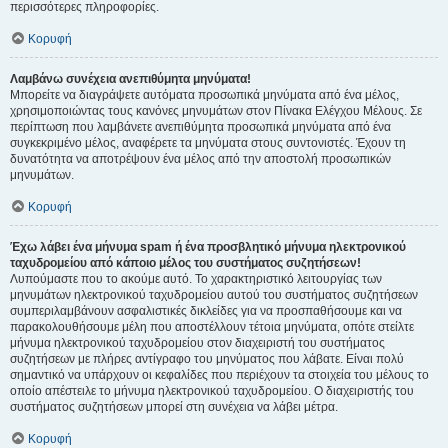
περισσότερες πληροφορίες.
Κορυφή
Λαμβάνω συνέχεια ανεπιθύμητα μηνύματα!
Μπορείτε να διαγράψετε αυτόματα προσωπικά μηνύματα από ένα μέλος,
χρησιμοποιώντας τους κανόνες μηνυμάτων στον Πίνακα Ελέγχου Μέλους. Σε
περίπτωση που λαμβάνετε ανεπιθύμητα προσωπικά μηνύματα από ένα
συγκεκριμένο μέλος, αναφέρετε τα μηνύματα στους συντονιστές. Έχουν τη
δυνατότητα να αποτρέψουν ένα μέλος από την αποστολή προσωπικών
μηνυμάτων.
Κορυφή
Έχω λάβει ένα μήνυμα spam ή ένα προσβλητικό μήνυμα ηλεκτρονικού
ταχυδρομείου από κάποιο μέλος του συστήματος συζητήσεων!
Λυπούμαστε που το ακούμε αυτό. Το χαρακτηριστικό λειτουργίας των
μηνυμάτων ηλεκτρονικού ταχυδρομείου αυτού του συστήματος συζητήσεων
συμπεριλαμβάνουν ασφαλιστικές δικλείδες για να προσπαθήσουμε και να
παρακολουθήσουμε μέλη που αποστέλλουν τέτοια μηνύματα, οπότε στείλτε
μήνυμα ηλεκτρονικού ταχυδρομείου στον διαχειριστή του συστήματος
συζητήσεων με πλήρες αντίγραφο του μηνύματος που λάβατε. Είναι πολύ
σημαντικό να υπάρχουν οι κεφαλίδες που περιέχουν τα στοιχεία του μέλους το
οποίο απέστειλε το μήνυμα ηλεκτρονικού ταχυδρομείου. Ο διαχειριστής του
συστήματος συζητήσεων μπορεί στη συνέχεια να λάβει μέτρα.
Κορυφή