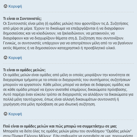
Κορυφή
Τι είναι οι Συντονιστές;
Οι Συντονιστές είναι μέλη (ή ομάδες μελών) που φροντίζουν τις Δ. Συζητήσεις
από μέρα σε μέρα. Έχουν το δικαίωμα να επεξεργάζονται ή να διαγράφουν
δημοσιεύσεις και να κλειδώνουν, να ξεκλειδώνουν, να μετακινούν, να
διαγράφουν και να διαχωρίζουν θέματα στη Δ. Συζήτηση που συντονίζουν.
Γενικώς, οι συντονιστές υπάρχουν για να αποτρέπουν μέλη από το να βγαίνουν
εκτός θέματος ή να δημοσιεύουν καταχρηστικό ή προσβλητικό υλικό.
Κορυφή
Τι είναι οι ομάδες μελών;
Οι ομάδες μελών είναι ομάδες από μέλη οι οποίες μοιράζουν την κοινότητα σε
διαχειρίσιμα τμήματα με τα οποία οι διαχειριστές του συστήματος συζητήσεων
μπορούν να εργαστούν. Κάθε μέλος μπορεί να ανήκει σε διάφορες ομάδες και
σε κάθε ομάδα μπορεί να έχουν ανατεθεί επιμέρους δικαιώματα πρόσβασης.
Αυτό παρέχει έναν εύκολο τρόπο σε διαχειριστές να αλλάξουν τα δικαιώματα για
πολλά μέλη ταυτόχρονα, όπως είναι αλλαγή δικαιωμάτων συντονιστή ή
χορήγηση στα μέλη πρόσβαση σε μια ιδιωτική συζήτηση.
Κορυφή
Πού είναι οι ομάδες μελών και πώς μπορώ να συμμετάσχω σε μια;
Μπορείτε να δείτε όλες τις ομάδες μελών μέσω του συνδέσμου “Ομάδες μελών”
στον Πίνακα Ελέγχου Μέλους. Εάν επιθυμείτε να ενταχθείτε σε μια, προχωρήστε