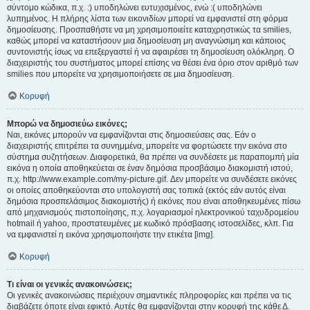
σύντομο κώδικα, π.χ. :) υποδηλώνει ευτυχισμένος, ενώ :( υποδηλώνει
λυπημένος. Η πλήρης λίστα των εικονιδίων μπορεί να εμφανιστεί στη φόρμα
δημοσίευσης. Προσπαθήστε να μη χρησιμοποιείτε καταχρηστικώς τα smilies,
καθώς μπορεί να καταστήσουν μια δημοσίευση μη αναγνώσιμη και κάποιος
συντονιστής ίσως να επεξεργαστεί ή να αφαιρέσει τη δημοσίευση ολόκληρη. Ο
διαχειριστής του συστήματος μπορεί επίσης να θέσει ένα όριο στον αριθμό των
smilies που μπορείτε να χρησιμοποιήσετε σε μια δημοσίευση.
Κορυφή
Μπορώ να δημοσιεύω εικόνες;
Ναι, εικόνες μπορούν να εμφανίζονται στις δημοσιεύσεις σας. Εάν ο
διαχειριστής επιτρέπει τα συνημμένα, μπορείτε να φορτώσετε την εικόνα στο
σύστημα συζητήσεων. Διαφορετικά, θα πρέπει να συνδέσετε με παραπομπή μία
εικόνα η οποία αποθηκεύεται σε έναν δημόσια προσβάσιμο διακομιστή ιστού,
π.χ. http://www.example.com/my-picture.gif. Δεν μπορείτε να συνδέσετε εικόνες
οι οποίες αποθηκεύονται στο υπολογιστή σας τοπικά (εκτός εάν αυτός είναι
δημόσια προσπελάσιμος διακομιστής) ή εικόνες που είναι αποθηκευμένες πίσω
από μηχανισμούς πιστοποίησης, π.χ. λογαριασμοί ηλεκτρονικού ταχυδρομείου
hotmail ή yahoo, προστατευμένες με κωδικό πρόσβασης ιστοσελίδες, κλπ. Για
να εμφανιστεί η εικόνα χρησιμοποιήστε την ετικέτα [img].
Κορυφή
Τι είναι οι γενικές ανακοινώσεις;
Οι γενικές ανακοινώσεις περιέχουν σημαντικές πληροφορίες και πρέπει να τις
διαβάζετε όποτε είναι εφικτό. Αυτές θα εμφανίζονται στην κορυφή της κάθε Δ.