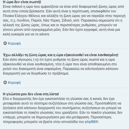
Η ώρα δεν είναι σωστή!
Είναι πιθανό η ώρα που εμφανίζεται να είναι από διαφορετική ζώνης ώρας από
αυτή στην οποία βρίσκεστε. Εάν αυτή είναι η περίπτωση, επισκεφθείτε τον
Πίνακα Ελέγχου Μέλους και αλλάξτε τη ζώνη ώρας για να ταιριάζει στην περιοχή
σας, π.χ. Λονδίνο, Παρίσι, Νέα Υόρκη, Σίδνεϋ, κλπ. Παρακαλώ σημειώστε ότι η
αλλαγή της ζώνης ώρας, όπως και οι περισσότερες ρυθμίσεις, μπορούν να
γίνουν μόνον από εγγεγραμμένα μέλη. Εάν δεν έχετε εγγραφεί, αυτή είναι μια
καλή ευκαιρία για να το κάνετε.
Κορυφή
Έχω αλλάξει τη ζώνη ώρας και η ώρα εξακολουθεί να είναι λανθασμένη!
Εάν είστε σίγουρος (-η) ότι έχετε ρυθμίσει τη ζώνη ώρας σωστά και η ώρα
εξακολουθεί να είναι λανθασμένη, τότε ή ώρα που είναι αποθηκευμένη στο
ρολόι του διακομιστή είναι εσφαλμένη. Παρακαλώ να ειδοποιήσετε κάποιον
διαχειριστή για να διορθώσει το πρόβλημα.
Κορυφή
Η γλώσσα μου δεν είναι στη λίστα!
Είτε ο διαχειριστής δεν έχει εγκαταστήσει τη γλώσσα σας ή κανείς δεν έχει
μεταφράσει αυτό το σύστημα συζητήσεων στη γλώσσα σας. Προσπαθήστε να
ζητήσετε από κάποιον διαχειριστή του συστήματος συζητήσεων αν μπορεί να
εγκαταστήσει το πακέτο γλώσσας που χρειάζεστε. Εάν το πακέτο γλώσσας δεν
υπάρχει, μπορείτε να δημιουργήσετε μια νέα μετάφραση. Περισσότερες
πληροφορίες μπορείτε να βρείτε στην ιστοσελίδα του
phpBB
®.