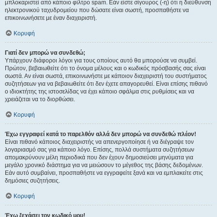
μπλοκαριστεί από κάποιο φίλτρο spam. Εάν είστε σίγουρος (-η) ότι η διεύθυνση
ηλεκτρονικού ταχυδρομείου που δώσατε είναι σωστή, προσπαθήστε να
επικοινωνήσετε με έναν διαχειριστή.
Κορυφή
Γιατί δεν μπορώ να συνδεθώ;
Υπάρχουν διάφοροι λόγοι για τους οποίους αυτό θα μπορούσε να συμβεί.
Πρώτον, βεβαιωθείτε ότι το όνομα μέλους και ο κωδικός πρόσβασής σας είναι
σωστά. Αν είναι σωστά, επικοινωνήστε με κάποιον διαχειριστή του συστήματος
συζητήσεων για να βεβαιωθείτε ότι δεν έχετε απαγορευθεί. Είναι επίσης πιθανό
ο ιδιοκτήτης της ιστοσελίδας να έχει κάποιο σφάλμα στις ρυθμίσεις και να
χρειάζεται να το διορθώσει.
Κορυφή
Έχω εγγραφεί κατά το παρελθόν αλλά δεν μπορώ να συνδεθώ πλέον!
Είναι πιθανό κάποιος διαχειριστής να απενεργοποίησε ή να διέγραψε τον
λογαριασμό σας για κάποιο λόγο. Επίσης, πολλά συστήματα συζητήσεων
απομακρύνουν μέλη περιοδικά που δεν έχουν δημοσιεύσει μηνύματα για
μεγάλο χρονικό διάστημα για να μειώσουν το μέγεθος της βάσης δεδομένων.
Εάν αυτό συμβαίνει, προσπαθήστε να εγγραφείτε ξανά και να εμπλακείτε στις
δημόσιες συζητήσεις.
Κορυφή
Έχω ξεχάσει τον κωδικό μου!