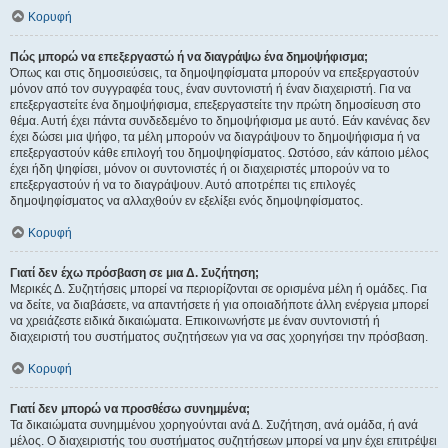
Κορυφή
Πώς μπορώ να επεξεργαστώ ή να διαγράψω ένα δημοψήφισμα;
Όπως και στις δημοσιεύσεις, τα δημοψηφίσματα μπορούν να επεξεργαστούν
μόνον από τον συγγραφέα τους, έναν συντονιστή ή έναν διαχειριστή. Για να
επεξεργαστείτε ένα δημοψήφισμα, επεξεργαστείτε την πρώτη δημοσίευση στο
θέμα. Αυτή έχει πάντα συνδεδεμένο το δημοψήφισμα με αυτό. Εάν κανένας δεν
έχει δώσει μια ψήφο, τα μέλη μπορούν να διαγράψουν το δημοψήφισμα ή να
επεξεργαστούν κάθε επιλογή του δημοψηφίσματος. Ωστόσο, εάν κάποιο μέλος
έχει ήδη ψηφίσει, μόνον οι συντονιστές ή οι διαχειριστές μπορούν να το
επεξεργαστούν ή να το διαγράψουν. Αυτό αποτρέπει τις επιλογές
δημοψηφίσματος να αλλαχθούν εν εξελίξει ενός δημοψηφίσματος.
Κορυφή
Γιατί δεν έχω πρόσβαση σε μια Δ. Συζήτηση;
Μερικές Δ. Συζητήσεις μπορεί να περιορίζονται σε ορισμένα μέλη ή ομάδες. Για
να δείτε, να διαβάσετε, να απαντήσετε ή για οποιαδήποτε άλλη ενέργεια μπορεί
να χρειάζεστε ειδικά δικαιώματα. Επικοινωνήστε με έναν συντονιστή ή
διαχειριστή του συστήματος συζητήσεων για να σας χορηγήσει την πρόσβαση.
Κορυφή
Γιατί δεν μπορώ να προσθέσω συνημμένα;
Τα δικαιώματα συνημμένου χορηγούνται ανά Δ. Συζήτηση, ανά ομάδα, ή ανά
μέλος. Ο διαχειριστής του συστήματος συζητήσεων μπορεί να μην έχει επιτρέψει