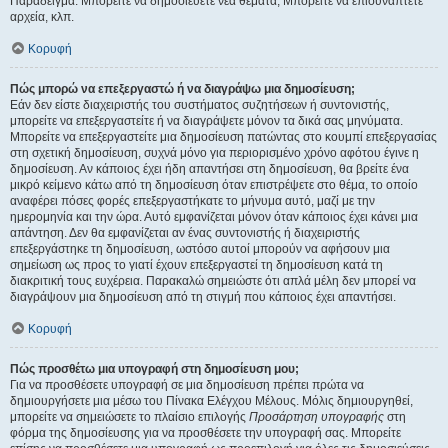
Παράδειγμα: Μπορείτε να δημοσιεύετε νέα θέματα, Μπορείτε να επισυνάπτετε
αρχεία, κλπ.
Κορυφή
Πώς μπορώ να επεξεργαστώ ή να διαγράψω μια δημοσίευση;
Εάν δεν είστε διαχειριστής του συστήματος συζητήσεων ή συντονιστής,
μπορείτε να επεξεργαστείτε ή να διαγράψετε μόνον τα δικά σας μηνύματα.
Μπορείτε να επεξεργαστείτε μια δημοσίευση πατώντας στο κουμπί επεξεργασίας
στη σχετική δημοσίευση, συχνά μόνο για περιορισμένο χρόνο αφότου έγινε η
δημοσίευση. Αν κάποιος έχει ήδη απαντήσει στη δημοσίευση, θα βρείτε ένα
μικρό κείμενο κάτω από τη δημοσίευση όταν επιστρέψετε στο θέμα, το οποίο
αναφέρει πόσες φορές επεξεργαστήκατε το μήνυμα αυτό, μαζί με την
ημερομηνία και την ώρα. Αυτό εμφανίζεται μόνον όταν κάποιος έχει κάνει μια
απάντηση. Δεν θα εμφανίζεται αν ένας συντονιστής ή διαχειριστής
επεξεργάστηκε τη δημοσίευση, ωστόσο αυτοί μπορούν να αφήσουν μια
σημείωση ως προς το γιατί έχουν επεξεργαστεί τη δημοσίευση κατά τη
διακριτική τους ευχέρεια. Παρακαλώ σημειώστε ότι απλά μέλη δεν μπορεί να
διαγράψουν μια δημοσίευση από τη στιγμή που κάποιος έχει απαντήσει.
Κορυφή
Πώς προσθέτω μια υπογραφή στη δημοσίευση μου;
Για να προσθέσετε υπογραφή σε μια δημοσίευση πρέπει πρώτα να
δημιουργήσετε μια μέσω του Πίνακα Ελέγχου Μέλους. Μόλις δημιουργηθεί,
μπορείτε να σημειώσετε το πλαίσιο επιλογής
Προσάρτηση υπογραφής
στη
φόρμα της δημοσίευσης για να προσθέσετε την υπογραφή σας. Μπορείτε