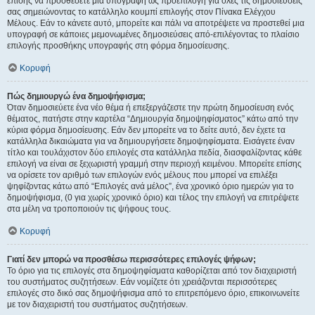
επίσης να προσθέσετε μια υπογραφή ως προεπιλογή για όλες τις δημοσιεύσεις
σας σημειώνοντας το κατάλληλο κουμπί επιλογής στον Πίνακα Ελέγχου
Μέλους. Εάν το κάνετε αυτό, μπορείτε και πάλι να αποτρέψετε να προστεθεί μια
υπογραφή σε κάποιες μεμονωμένες δημοσιεύσεις από-επιλέγοντας το πλαίσιο
επιλογής προσθήκης υπογραφής στη φόρμα δημοσίευσης.
Κορυφή
Πώς δημιουργώ ένα δημοψήφισμα;
Όταν δημοσιεύετε ένα νέο θέμα ή επεξεργάζεστε την πρώτη δημοσίευση ενός
θέματος, πατήστε στην καρτέλα “Δημιουργία δημοψηφίσματος” κάτω από την
κύρια φόρμα δημοσίευσης. Εάν δεν μπορείτε να το δείτε αυτό, δεν έχετε τα
κατάλληλα δικαιώματα για να δημιουργήσετε δημοψηφίσματα. Εισάγετε έναν
τίτλο και τουλάχιστον δύο επιλογές στα κατάλληλα πεδία, διασφαλίζοντας κάθε
επιλογή να είναι σε ξεχωριστή γραμμή στην περιοχή κειμένου. Μπορείτε επίσης
να ορίσετε τον αριθμό των επιλογών ενός μέλους που μπορεί να επιλέξει
ψηφίζοντας κάτω από “Επιλογές ανά μέλος”, ένα χρονικό όριο ημερών για το
δημοψήφισμα, (0 για χωρίς χρονικό όριο) και τέλος την επιλογή να επιτρέψετε
στα μέλη να τροποποιούν τις ψήφους τους.
Κορυφή
Γιατί δεν μπορώ να προσθέσω περισσότερες επιλογές ψήφων;
Το όριο για τις επιλογές στα δημοψηφίσματα καθορίζεται από τον διαχειριστή
του συστήματος συζητήσεων. Εάν νομίζετε ότι χρειάζονται περισσότερες
επιλογές στο δικό σας δημοψήφισμα από το επιτρεπόμενο όριο, επικοινωνείτε
με τον διαχειριστή του συστήματος συζητήσεων.