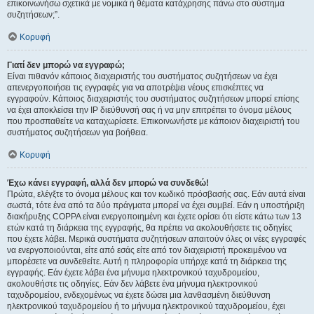
επικοινωνήσω σχετικά με νομικά ή θέματα κατάχρησης πάνω στο σύστημα
συζητήσεων;”.
Κορυφή
Γιατί δεν μπορώ να εγγραφώ;
Είναι πιθανόν κάποιος διαχειριστής του συστήματος συζητήσεων να έχει
απενεργοποιήσει τις εγγραφές για να αποτρέψει νέους επισκέπτες να
εγγραφούν. Κάποιος διαχειριστής του συστήματος συζητήσεων μπορεί επίσης
να έχει αποκλείσει την IP διεύθυνσή σας ή να μην επιτρέπει το όνομα μέλους
που προσπαθείτε να καταχωρίσετε. Επικοινωνήστε με κάποιον διαχειριστή του
συστήματος συζητήσεων για βοήθεια.
Κορυφή
Έχω κάνει εγγραφή, αλλά δεν μπορώ να συνδεθώ!
Πρώτα, ελέγξτε το όνομα μέλους και τον κωδικό πρόσβασής σας. Εάν αυτά είναι
σωστά, τότε ένα από τα δύο πράγματα μπορεί να έχει συμβεί. Εάν η υποστήριξη
διακήρυξης COPPA είναι ενεργοποιημένη και έχετε ορίσει ότι είστε κάτω των 13
ετών κατά τη διάρκεια της εγγραφής, θα πρέπει να ακολουθήσετε τις οδηγίες
που έχετε λάβει. Μερικά συστήματα συζητήσεων απαιτούν όλες οι νέες εγγραφές
να ενεργοποιούνται, είτε από εσάς είτε από τον διαχειριστή προκειμένου να
μπορέσετε να συνδεθείτε. Αυτή η πληροφορία υπήρχε κατά τη διάρκεια της
εγγραφής. Εάν έχετε λάβει ένα μήνυμα ηλεκτρονικού ταχυδρομείου,
ακολουθήστε τις οδηγίες. Εάν δεν λάβετε ένα μήνυμα ηλεκτρονικού
ταχυδρομείου, ενδεχομένως να έχετε δώσει μια λανθασμένη διεύθυνση
ηλεκτρονικού ταχυδρομείου ή το μήνυμα ηλεκτρονικού ταχυδρομείου, έχει