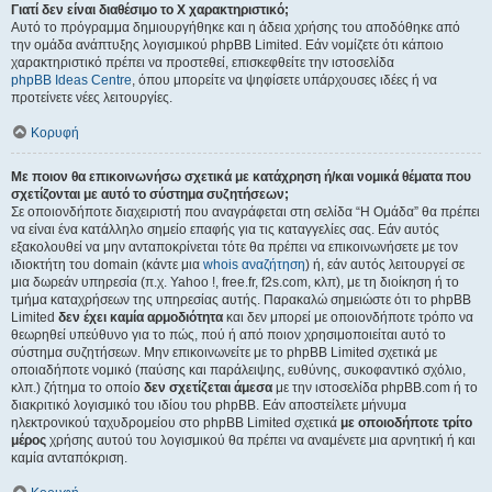
Γιατί δεν είναι διαθέσιμο το Χ χαρακτηριστικό;
Αυτό το πρόγραμμα δημιουργήθηκε και η άδεια χρήσης του αποδόθηκε από
την ομάδα ανάπτυξης λογισμικού phpBB Limited. Εάν νομίζετε ότι κάποιο
χαρακτηριστικό πρέπει να προστεθεί, επισκεφθείτε την ιστοσελίδα
phpBB Ideas Centre
, όπου μπορείτε να ψηφίσετε υπάρχουσες ιδέες ή να
προτείνετε νέες λειτουργίες.
Κορυφή
Με ποιον θα επικοινωνήσω σχετικά με κατάχρηση ή/και νομικά θέματα που
σχετίζονται με αυτό το σύστημα συζητήσεων;
Σε οποιονδήποτε διαχειριστή που αναγράφεται στη σελίδα “Η Ομάδα” θα πρέπει
να είναι ένα κατάλληλο σημείο επαφής για τις καταγγελίες σας. Εάν αυτός
εξακολουθεί να μην ανταποκρίνεται τότε θα πρέπει να επικοινωνήσετε με τον
ιδιοκτήτη του domain (κάντε μια
whois αναζήτηση
) ή, εάν αυτός λειτουργεί σε
μια δωρεάν υπηρεσία (π.χ. Yahoo !, free.fr, f2s.com, κλπ), με τη διοίκηση ή το
τμήμα καταχρήσεων της υπηρεσίας αυτής. Παρακαλώ σημειώστε ότι το phpBB
Limited
δεν έχει καμία αρμοδιότητα
και δεν μπορεί με οποιονδήποτε τρόπο να
θεωρηθεί υπεύθυνο για το πώς, πού ή από ποιον χρησιμοποιείται αυτό το
σύστημα συζητήσεων. Μην επικοινωνείτε με το phpBB Limited σχετικά με
οποιαδήποτε νομικό (παύσης και παράλειψης, ευθύνης, συκοφαντικό σχόλιο,
κλπ.) ζήτημα το οποίο
δεν σχετίζεται άμεσα
με την ιστοσελίδα phpBB.com ή το
διακριτικό λογισμικό του ιδίου του phpBB. Εάν αποστείλετε μήνυμα
ηλεκτρονικού ταχυδρομείου στο phpBB Limited σχετικά
με οποιοδήποτε τρίτο
μέρος
χρήσης αυτού του λογισμικού θα πρέπει να αναμένετε μια αρνητική ή και
καμία ανταπόκριση.