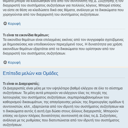
θέματα μπορεί να κλειδώθηκαν είτε από τον συντονιστή της Δ. Συζήτησης ή τον
διαχειριστή του συστήματος συζητήσεων για πολλούς λόγους. Μπορεί επίσης
να είστε σε θέση να κλειδώσετε δικά σας θέματα, ανάλογα με τα δικαιώματα που
χορηγούνται από τον διαχειριστή του συστήματος συζητήσεων.
Κορυφή
Τι είναι τα εικονίδια θεμάτων;
Τα εικονίδια θεμάτων είναι επιλεγμένες εικόνες από τον συγγραφέα σχετιζόμενες
με δημοσιεύσεις και υποδεικνύουν περιεχόμενό τους. Η δυνατότητα για χρήση
εικονιδίων θεμάτων εξαρτάται από τα δικαιώματα που ορίστηκαν από τον
διαχειριστή του συστήματος συζητήσεων.
Κορυφή
Επίπεδα μελών και Ομάδες
Τι είναι οι Διαχειριστές;
Οι Διαχειριστές είναι μέλη με τον υψηλότερο βαθμό ελέγχου σε όλο το σύστημα
συζητήσεων. Τα μέλη αυτά μπορούν να ελέγχουν όλες τις πτυχές της
λειτουργίας του συστήματος συζητήσεων, συμπεριλαμβανομένων του
καθορισμού δικαιωμάτων, της απαγόρευσης μελών, της δημιουργίας ομάδων ή
συντονιστών, κλπ., εξαρτώνται από τον ιδρυτή του συστήματος συζητήσεων και
τι δικαιώματα αυτός ή αυτή έχει δώσει στους άλλους διαχειριστές. Μπορούν
επίσης να έχουν πλήρεις δυνατότητες συντονιστή σε όλες τις Δ. Συζητήσεις,
ανάλογα με τις ρυθμίσεις που διατυπώνεται από τον ιδρυτή του συστήματος
συζητήσεων.