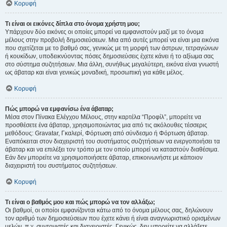
Κορυφή
Τι είναι οι εικόνες δίπλα στο όνομα χρήστη μου;
Υπάρχουν δύο εικόνες οι οποίες μπορεί να εμφανιστούν μαζί με το όνομα
μέλους στην προβολή δημοσιεύσεων. Μια από αυτές μπορεί να είναι μια εικόνα
που σχετίζεται με το βαθμό σας, γενικώς με τη μορφή των άστρων, τετραγώνων
ή κουκίδων, υποδεικνύοντας πόσες δημοσιεύσεις έχετε κάνει ή το αξίωμα σας
στο σύστημα συζητήσεων. Μια άλλη, συνήθως μεγαλύτερη, εικόνα είναι γνωστή
ως άβαταρ και είναι γενικώς μοναδική, προσωπική για κάθε μέλος.
Κορυφή
Πώς μπορώ να εμφανίσω ένα άβαταρ;
Μέσα στον Πίνακα Ελέγχου Μέλους, στην καρτέλα “Προφίλ”, μπορείτε να
προσθέσετε ένα άβαταρ, χρησιμοποιώντας μια από τις ακόλουθες τέσσερις
μεθόδους: Gravatar, Γκαλερί, Φόρτωση από σύνδεσμο ή Φόρτωση άβαταρ.
Εναπόκειται στον διαχειριστή του συστήματος συζητήσεων να ενεργοποιήσει τα
άβαταρ και να επιλέξει τον τρόπο με τον οποίο μπορεί να καταστούν διαθέσιμα.
Εάν δεν μπορείτε να χρησιμοποιήσετε άβαταρ, επικοινωνήστε με κάποιον
διαχειριστή του συστήματος συζητήσεων.
Κορυφή
Τι είναι ο βαθμός μου και πώς μπορώ να τον αλλάξω;
Οι βαθμοί, οι οποίοι εμφανίζονται κάτω από το όνομα μέλους σας, δηλώνουν
τον αριθμό των δημοσιεύσεων που έχετε κάνει ή είναι αναγνωριστικό ορισμένων
μελών, π.χ. συντονιστές και διαχειριστές. Γενικώς, δεν μπορείτε να αλλάξετε