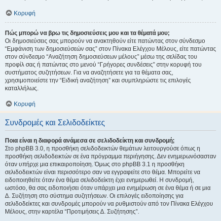
Κορυφή
Πώς μπορώ να βρω τις δημοσιεύσεις μου και τα θέματά μου;
Οι δημοσιεύσεις σας μπορούν να ανακτηθούν είτε πατώντας στον σύνδεσμο
“Εμφάνιση των δημοσιεύσεών σας” στον Πίνακα Ελέγχου Μέλους, είτε πατώντας
στον σύνδεσμο “Αναζήτηση δημοσιεύσεων μέλους” μέσω της σελίδας του
προφίλ σας ή πατώντας στο μενού “Γρήγορες συνδέσεις” στην κορυφή του
συστήματος συζητήσεων. Για να αναζητήσετε για τα θέματα σας,
χρησιμοποιείστε την “Ειδική αναζήτηση” και συμπληρώστε τις επιλογές
καταλλήλως.
Κορυφή
Συνδρομές και Σελιδοδείκτες
Ποια είναι η διαφορά ανάμεσα σε σελιδοδείκτη και συνδρομή;
Στο phpBB 3.0, η προσθήκη σελιδοδεικτών θεμάτων λειτουργούσε όπως η
προσθήκη σελιδοδεικτών σε ένα πρόγραμμα περιήγησης. Δεν ενημερωνόσασταν
όταν υπήρχε μια επικαιροποίηση. Όμως στο phpBB 3.1 η προσθήκη
σελιδοδεικτών είναι περισσότερο σαν να εγγραφείτε στο θέμα. Μπορείτε να
ειδοποιηθείτε όταν ένα θέμα σελιδοδείκτη έχει ενημερωθεί. Η συνδρομή,
ωστόσο, θα σας ειδοποιήσει όταν υπάρχει μια ενημέρωση σε ένα θέμα ή σε μια
Δ. Συζήτηση στο σύστημα συζητήσεων. Οι επιλογές ειδοποίησης για
σελιδοδείκτες και συνδρομές μπορούν να ρυθμιστούν από τον Πίνακα Ελέγχου
Μέλους, στην καρτέλα “Προτιμήσεις Δ. Συζήτησης”.