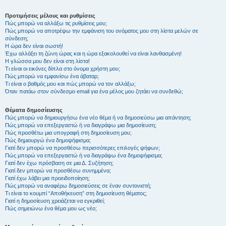
Προτιμήσεις μέλους και ρυθμίσεις
Πώς μπορώ να αλλάξω τις ρυθμίσεις μου;
Πώς μπορώ να αποτρέψω την εμφάνιση του ονόματος μου στη λίστα μελών σε
σύνδεση;
Η ώρα δεν είναι σωστή!
Έχω αλλάξει τη ζώνη ώρας και η ώρα εξακολουθεί να είναι λανθασμένη!
Η γλώσσα μου δεν είναι στη λίστα!
Τι είναι οι εικόνες δίπλα στο όνομα χρήστη μου;
Πώς μπορώ να εμφανίσω ένα άβαταρ;
Τι είναι ο βαθμός μου και πώς μπορώ να τον αλλάξω;
Όταν πατάω στον σύνδεσμο email για ένα μέλος μου ζητάει να συνδεθώ;
Θέματα δημοσίευσης
Πώς μπορώ να δημιουργήσω ένα νέο θέμα ή να δημοσιεύσω μια απάντηση;
Πώς μπορώ να επεξεργαστώ ή να διαγράψω μια δημοσίευση;
Πώς προσθέτω μια υπογραφή στη δημοσίευση μου;
Πώς δημιουργώ ένα δημοψήφισμα;
Γιατί δεν μπορώ να προσθέσω περισσότερες επιλογές ψήφων;
Πώς μπορώ να επεξεργαστώ ή να διαγράψω ένα δημοψήφισμα;
Γιατί δεν έχω πρόσβαση σε μια Δ. Συζήτηση;
Γιατί δεν μπορώ να προσθέσω συνημμένα;
Γιατί έχω λάβει μια προειδοποίηση;
Πώς μπορώ να αναφέρω δημοσιεύσεις σε έναν συντονιστή;
Τι είναι το κουμπί “Αποθήκευση” στη δημοσίευση θέματος;
Γιατί η δημοσίευση χρειάζεται να εγκριθεί;
Πώς σημειώνω ένα θέμα μου ως νέο;