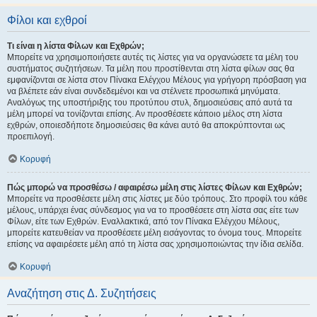
Φίλοι και εχθροί
Τι είναι η λίστα Φίλων και Εχθρών;
Μπορείτε να χρησιμοποιήσετε αυτές τις λίστες για να οργανώσετε τα μέλη του
συστήματος συζητήσεων. Τα μέλη που προστίθενται στη λίστα φίλων σας θα
εμφανίζονται σε λίστα στον Πίνακα Ελέγχου Μέλους για γρήγορη πρόσβαση για
να βλέπετε εάν είναι συνδεδεμένοι και να στέλνετε προσωπικά μηνύματα.
Αναλόγως της υποστήριξης του προτύπου στυλ, δημοσιεύσεις από αυτά τα
μέλη μπορεί να τονίζονται επίσης. Αν προσθέσετε κάποιο μέλος στη λίστα
εχθρών, οποιεσδήποτε δημοσιεύσεις θα κάνει αυτό θα αποκρύπτονται ως
προεπιλογή.
Κορυφή
Πώς μπορώ να προσθέσω / αφαιρέσω μέλη στις λίστες Φίλων και Εχθρών;
Μπορείτε να προσθέσετε μέλη στις λίστες με δύο τρόπους. Στο προφίλ του κάθε
μέλους, υπάρχει ένας σύνδεσμος για να το προσθέσετε στη λίστα σας είτε των
Φίλων, είτε των Εχθρών. Εναλλακτικά, από τον Πίνακα Ελέγχου Μέλους,
μπορείτε κατευθείαν να προσθέσετε μέλη εισάγοντας το όνομα τους. Μπορείτε
επίσης να αφαιρέσετε μέλη από τη λίστα σας χρησιμοποιώντας την ίδια σελίδα.
Κορυφή
Αναζήτηση στις Δ. Συζητήσεις