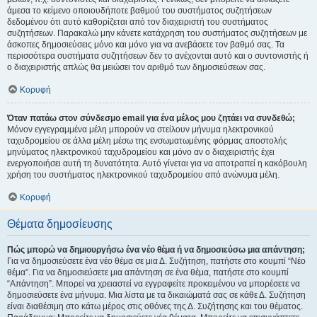
άμεσα το κείμενο οποιουδήποτε βαθμού του συστήματος συζητήσεων
δεδομένου ότι αυτό καθορίζεται από τον διαχειριστή του συστήματος
συζητήσεων. Παρακαλώ μην κάνετε κατάχρηση του συστήματος συζητήσεων με
άσκοπες δημοσιεύσεις μόνο και μόνο για να ανεβάσετε τον βαθμό σας. Τα
περισσότερα συστήματα συζητήσεων δεν το ανέχονται αυτό και ο συντονιστής ή
ο διαχειριστής απλώς θα μειώσει τον αριθμό των δημοσιεύσεων σας.
Κορυφή
Όταν πατάω στον σύνδεσμο email για ένα μέλος μου ζητάει να συνδεθώ;
Μόνον εγγεγραμμένα μέλη μπορούν να στείλουν μήνυμα ηλεκτρονικού
ταχυδρομείου σε άλλα μέλη μέσω της ενσωματωμένης φόρμας αποστολής
μηνύματος ηλεκτρονικού ταχυδρομείου και μόνο αν ο διαχειριστής έχει
ενεργοποιήσει αυτή τη δυνατότητα. Αυτό γίνεται για να αποτραπεί η κακόβουλη
χρήση του συστήματος ηλεκτρονικού ταχυδρομείου από ανώνυμα μέλη.
Κορυφή
Θέματα δημοσίευσης
Πώς μπορώ να δημιουργήσω ένα νέο θέμα ή να δημοσιεύσω μια απάντηση;
Για να δημοσιεύσετε ένα νέο θέμα σε μια Δ. Συζήτηση, πατήστε στο κουμπί “Νέο
θέμα”. Για να δημοσιεύσετε μια απάντηση σε ένα θέμα, πατήστε στο κουμπί
“Απάντηση”. Μπορεί να χρειαστεί να εγγραφείτε προκειμένου να μπορέσετε να
δημοσιεύσετε ένα μήνυμα. Μια λίστα με τα δικαιώματά σας σε κάθε Δ. Συζήτηση
είναι διαθέσιμη στο κάτω μέρος στις οθόνες της Δ. Συζήτησης και του θέματος.