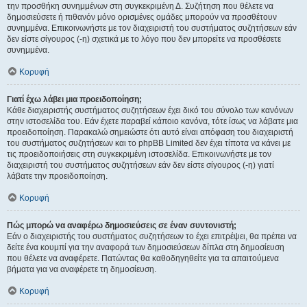
την προσθήκη συνημμένων στη συγκεκριμένη Δ. Συζήτηση που θέλετε να
δημοσιεύσετε ή πιθανόν μόνο ορισμένες ομάδες μπορούν να προσθέτουν
συνημμένα. Επικοινωνήστε με τον διαχειριστή του συστήματος συζητήσεων εάν
δεν είστε σίγουρος (-η) σχετικά με το λόγο που δεν μπορείτε να προσθέσετε
συνημμένα.
Κορυφή
Γιατί έχω λάβει μια προειδοποίηση;
Κάθε διαχειριστής συστήματος συζητήσεων έχει δικό του σύνολο των κανόνων
στην ιστοσελίδα του. Εάν έχετε παραβεί κάποιο κανόνα, τότε ίσως να λάβατε μια
προειδοποίηση. Παρακαλώ σημειώστε ότι αυτό είναι απόφαση του διαχειριστή
του συστήματος συζητήσεων και το phpBB Limited δεν έχει τίποτα να κάνει με
τις προειδοποιήσεις στη συγκεκριμένη ιστοσελίδα. Επικοινωνήστε με τον
διαχειριστή του συστήματος συζητήσεων εάν δεν είστε σίγουρος (-η) γιατί
λάβατε την προειδοποίηση.
Κορυφή
Πώς μπορώ να αναφέρω δημοσιεύσεις σε έναν συντονιστή;
Εάν ο διαχειριστής του συστήματος συζητήσεων το έχει επιτρέψει, θα πρέπει να
δείτε ένα κουμπί για την αναφορά των δημοσιεύσεων δίπλα στη δημοσίευση
που θέλετε να αναφέρετε. Πατώντας θα καθοδηγηθείτε για τα απαιτούμενα
βήματα για να αναφέρετε τη δημοσίευση.
Κορυφή