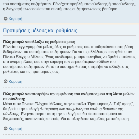
του συστήματος συζητήσεων. Εάν έχετε προβλήματα σύνδεσης ή αποσύνδεσης,
η διαγραφή των cookies του συστήματος συζητήσεων ίσως βοηθήσει.
Κορυφή
Προτιμήσεις μέλους και ρυθμίσεις
Πώς μπορώ να αλλάξω τις ρυθμίσεις μου;
Εάν είστε εγγεγραμμένο μέλος, όλες οι ρυθμίσεις σας αποθηκεύονται στη βάση
δεδομένων του συστήματος συζητήσεων. Για να τις αλλάξετε, επισκεφθείτε τον
Πίνακα Ελέγχου Μέλους. Ένας σύνδεσμος μπορεί συνήθως να βρεθεί πατώντας
στο όνομα μέλους σας στην κορυφή των περισσότερων σελίδων του
συστήματος συζητήσεων. Αυτό το σύστημα θα σας επιτρέψει να αλλάξετε τις
ρυθμίσεις και τις προτιμήσεις σας.
Κορυφή
Πώς μπορώ να αποτρέψω την εμφάνιση του ονόματος μου στη λίστα μελών
σε σύνδεση;
Μέσα στον Πίνακα Ελέγχου Μέλους, στην καρτέλα “Προτιμήσεις Δ. Συζήτησης”,
θα βρείτε την επιλογή
Απόκρυψη των στοιχείων μου κατά τη διάρκεια της
σύνδεσης
. Ενεργοποιήστε αυτή την επιλογή και θα είστε ορατοί μόνο σε
διαχειριστές, συντονιστές και εσάς. Θα υπολογίζεστε ως μέλος με απόκρυψη.
Κορυφή