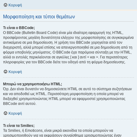
Κορυφή
Μορφοποίηση και τύποι θεμάτων
Τι είναι ο BBCode;
Ο BBCode (Bulletin Board Code) είναι μία ιδιαίτερη εφαρμογή της HTML,
προσφέροντας μεγάλη δυνατότητα ελέγχου της μορφοποίησης σε συγκεκριμένα
αντικείμενα σε μια δημοσίευση. Η χρήση του BBCode χορηγείται από τον
διαχειριστή, αλλά μπορεί επίσης να απενεργοποιηθεί σε μια δημοσίευση από τη
φόρμα υποβολής μηνύματος. Ο BBCode έχει παρόμοια σύνταξη με την HTML,
αλλά οι εντολές περικλείονται σε αγκύλες [ και ] αντί < και >. Για περισσότερες
πληροφορίες για τον BBCode δείτε τον οδηγό από τη φόρμα δημοσίευσης.
Κορυφή
Μπορώ να χρησιμοποιήσω HTML;
Όχι. Δεν είναι δυνατόν να δημοσιεύσετε HTML σε αυτό το σύστημα συζητήσεων
και να αποδοθεί ως HTML. Περισσότερη μορφοποίηση η οποία μπορεί να
διεξαχθεί χρησιμοποιώντας HTML μπορεί να εφαρμοστεί χρησιμοποιώντας
BBCode αντί αυτού.
Κορυφή
Τι είναι τα Smilies;
Τα Smilies, ή Emoticons, είναι μικρά εικονίδια τα οποία μπορούν να
χρησιμοποιηθούν για να εκφράσουν συναίσθημα χρησιμοποιώντας έναν