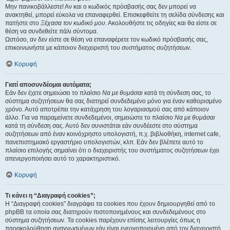
Μην πανικοβάλλεστε! Αν και ο κωδικός πρόσβασής σας δεν μπορεί να
ανακτηθεί, μπορεί εύκολα να επαναφερθεί. Επισκεφθείτε τη σελίδα σύνδεσης και
πατήστε στο
Ξέχασα τον κωδικό μου
. Ακολουθήστε τις οδηγίες και θα είστε σε
θέση να συνδεθείτε πάλι σύντομα.
Ωστόσο, αν δεν είστε σε θέση να επαναφέρετε τον κωδικό πρόσβασής σας,
επικοινωνήστε με κάποιον διαχειριστή του συστήματος συζητήσεων.
Κορυφή
Γιατί αποσυνδέομαι αυτόματα;
Εάν δεν έχετε σημειώσει το πλαίσιο
Να με θυμάσαι
κατά τη σύνδεση σας, το
σύστημα συζητήσεων θα σας διατηρεί συνδεδεμένο μόνο για έναν καθορισμένο
χρόνο. Αυτό αποτρέπει την κατάχρηση του λογαριασμού σας από κάποιον
άλλο. Για να παραμείνετε συνδεδεμένοι, σημειώστε το πλαίσιο
Να με θυμάσαι
κατά τη σύνδεση σας. Αυτό δεν συνιστάται εάν συνδέεστε στο σύστημα
συζητήσεων από έναν κοινόχρηστο υπολογιστή, π.χ. βιβλιοθήκη, internet cafe,
πανεπιστημιακό εργαστήριο υπολογιστών, κλπ. Εάν δεν βλέπετε αυτό το
πλαίσιο επιλογής σημαίνει ότι ο διαχειριστής του συστήματος συζητήσεων έχει
απενεργοποιήσει αυτό το χαρακτηριστικό.
Κορυφή
Τι κάνει η “Διαγραφή cookies”;
Η “Διαγραφή cookies” διαγράφει τα cookies που έχουν δημιουργηθεί από το
phpBB τα οποία σας διατηρούν πιστοποιημένους και συνδεδεμένους στο
σύστημα συζητήσεων. Τα cookies παρέχουν επίσης λειτουργίες όπως η
παρακολούθηση αναγνωσμένων εάν είναι ενεργοποιημένη από τον διαχειριστή