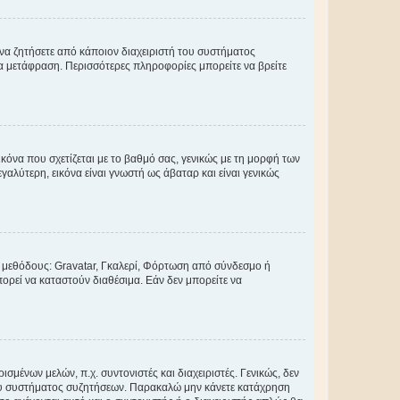
 να ζητήσετε από κάποιον διαχειριστή του συστήματος
έα μετάφραση. Περισσότερες πληροφορίες μπορείτε να βρείτε
κόνα που σχετίζεται με το βαθμό σας, γενικώς με τη μορφή των
αλύτερη, εικόνα είναι γνωστή ως άβαταρ και είναι γενικώς
ς μεθόδους: Gravatar, Γκαλερί, Φόρτωση από σύνδεσμο ή
ορεί να καταστούν διαθέσιμα. Εάν δεν μπορείτε να
σμένων μελών, π.χ. συντονιστές και διαχειριστές. Γενικώς, δεν
του συστήματος συζητήσεων. Παρακαλώ μην κάνετε κατάχρηση