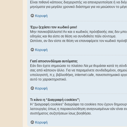
Είναι πιθανό κάποιος διαχειριστής να απενεργοποίησε ή να δι
μηνύματα για μεγάλο χρονικό διάστημα για να μειώσουν το μέγε
Κορυφή
Έχω ξεχάσει τον κωδικό μου!
Μην πανικοβάλλεστε! Αν και ο κωδικός πρόσβασής σας δεν μπορ
οδηγίες και θα είστε σε θέση να συνδεθείτε πάλι σύντομα.
Ωστόσο, αν δεν είστε σε θέση να επαναφέρετε τον κωδικό πρόσ
Κορυφή
Γιατί αποσυνδέομαι αυτόματα;
Εάν δεν έχετε σημειώσει το πλαίσιο
Να με θυμάσαι
κατά τη σύνδ
σας από κάποιον άλλο. Για να παραμείνετε συνδεδεμένοι, σημει
υπολογιστή, π.χ. βιβλιοθήκη, internet cafe, πανεπιστημιακό ερ
αυτό το χαρακτηριστικό.
Κορυφή
Τι κάνει η “Διαγραφή cookies”;
Η “Διαγραφή cookies” διαγράφει τα cookies που έχουν δημιου
λειτουργίες όπως η παρακολούθηση αναγνωσμένων εάν είναι εν
συστήματος συζητήσεων ίσως βοηθήσει.
Κορυφή