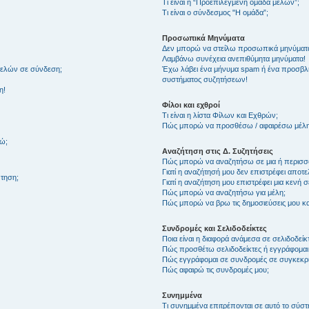
Τι είναι η “Προεπιλεγμένη ομάδα μελών”;
Τι είναι ο σύνδεσμος "Η ομάδα”;
Προσωπικά Μηνύματα
Δεν μπορώ να στείλω προσωπικά μηνύματ
Λαμβάνω συνέχεια ανεπιθύμητα μηνύματα!
μελών σε σύνδεση;
Έχω λάβει ένα μήνυμα spam ή ένα προσβλη
συστήματος συζητήσεων!
η!
Φίλοι και εχθροί
Τι είναι η λίστα Φίλων και Εχθρών;
Πώς μπορώ να προσθέσω / αφαιρέσω μέλη 
θώ;
Αναζήτηση στις Δ. Συζητήσεις
Πώς μπορώ να αναζητήσω σε μια ή περισσό
Γιατί η αναζήτησή μου δεν επιστρέφει αποτ
τηση;
Γιατί η αναζήτηση μου επιστρέφει μια κενή σ
Πώς μπορώ να αναζητήσω για μέλη;
Πώς μπορώ να βρω τις δημοσιεύσεις μου και
Συνδρομές και Σελιδοδείκτες
Ποια είναι η διαφορά ανάμεσα σε σελιδοδείκ
Πώς προσθέτω σελιδοδείκτες ή εγγράφομαι
Πώς εγγράφομαι σε συνδρομές σε συγκεκριμ
Πώς αφαιρώ τις συνδρομές μου;
Συνημμένα
Τι συνημμένα επιτρέπονται σε αυτό το σύσ