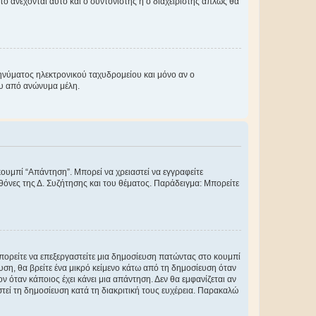
ο ανέχονται αυτό και ο συντονιστής ή ο διαχειριστής απλώς θα
νύματος ηλεκτρονικού ταχυδρομείου και μόνο αν ο
ου από ανώνυμα μέλη.
κουμπί “Απάντηση”. Μπορεί να χρειαστεί να εγγραφείτε
οθόνες της Δ. Συζήτησης και του θέματος. Παράδειγμα: Μπορείτε
Μπορείτε να επεξεργαστείτε μια δημοσίευση πατώντας στο κουμπί
υση, θα βρείτε ένα μικρό κείμενο κάτω από τη δημοσίευση όταν
ν όταν κάποιος έχει κάνει μια απάντηση. Δεν θα εμφανίζεται αν
τεί τη δημοσίευση κατά τη διακριτική τους ευχέρεια. Παρακαλώ