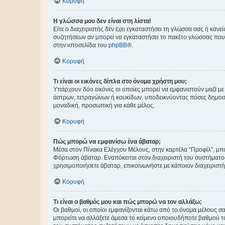
Κορυφή
Η γλώσσα μου δεν είναι στη λίστα!
Είτε ο διαχειριστής δεν έχει εγκαταστήσει τη γλώσσα σας ή κα
συζητήσεων αν μπορεί να εγκαταστήσει το πακέτο γλώσσας που 
στην ιστοσελίδα του
phpBB
®.
Κορυφή
Τι είναι οι εικόνες δίπλα στο όνομα χρήστη μου;
Υπάρχουν δύο εικόνες οι οποίες μπορεί να εμφανιστούν μαζί με
άστρων, τετραγώνων ή κουκίδων, υποδεικνύοντας πόσες δημοσιεύ
μοναδική, προσωπική για κάθε μέλος.
Κορυφή
Πώς μπορώ να εμφανίσω ένα άβαταρ;
Μέσα στον Πίνακα Ελέγχου Μέλους, στην καρτέλα “Προφίλ”, μπο
Φόρτωση άβαταρ. Εναπόκειται στον διαχειριστή του συστήματος 
χρησιμοποιήσετε άβαταρ, επικοινωνήστε με κάποιον διαχειριστ
Κορυφή
Τι είναι ο βαθμός μου και πώς μπορώ να τον αλλάξω;
Οι βαθμοί, οι οποίοι εμφανίζονται κάτω από το όνομα μέλους σα
μπορείτε να αλλάξετε άμεσα το κείμενο οποιουδήποτε βαθμού 