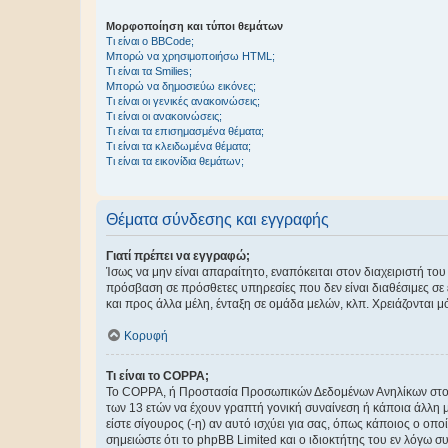
Μορφοποίηση και τύποι θεμάτων
Τι είναι ο BBCode;
Μπορώ να χρησιμοποιήσω HTML;
Τι είναι τα Smilies;
Μπορώ να δημοσιεύω εικόνες;
Τι είναι οι γενικές ανακοινώσεις;
Τι είναι οι ανακοινώσεις;
Τι είναι τα επισημασμένα θέματα;
Τι είναι τα κλειδωμένα θέματα;
Τι είναι τα εικονίδια θεμάτων;
Θέματα σύνδεσης και εγγραφής
Γιατί πρέπει να εγγραφώ;
Ίσως να μην είναι απαραίτητο, εναπόκειται στον διαχειριστή 
πρόσβαση σε πρόσθετες υπηρεσίες που δεν είναι διαθέσιμες σ
και προς άλλα μέλη, ένταξη σε ομάδα μελών, κλπ. Χρειάζονται 
Κορυφή
Τι είναι το COPPA;
Το COPPA, ή Προστασία Προσωπικών Δεδομένων Ανηλίκων στο Δ
των 13 ετών να έχουν γραπτή γονική συναίνεση ή κάποια άλλη 
είστε σίγουρος (-η) αν αυτό ισχύει για σας, όπως κάποιος ο ο
σημειώστε ότι το phpBB Limited και ο ιδιοκτήτης του εν λόγω