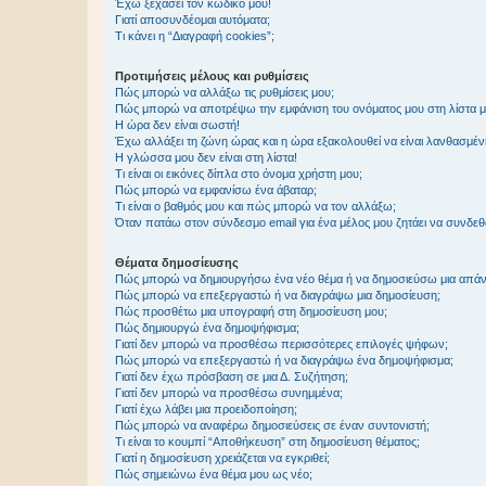
Έχω ξεχάσει τον κωδικό μου!
Γιατί αποσυνδέομαι αυτόματα;
Τι κάνει η “Διαγραφή cookies”;
Προτιμήσεις μέλους και ρυθμίσεις
Πώς μπορώ να αλλάξω τις ρυθμίσεις μου;
Πώς μπορώ να αποτρέψω την εμφάνιση του ονόματος μου στη λίστα 
Η ώρα δεν είναι σωστή!
Έχω αλλάξει τη ζώνη ώρας και η ώρα εξακολουθεί να είναι λανθασμέν
Η γλώσσα μου δεν είναι στη λίστα!
Τι είναι οι εικόνες δίπλα στο όνομα χρήστη μου;
Πώς μπορώ να εμφανίσω ένα άβαταρ;
Τι είναι ο βαθμός μου και πώς μπορώ να τον αλλάξω;
Όταν πατάω στον σύνδεσμο email για ένα μέλος μου ζητάει να συνδε
Θέματα δημοσίευσης
Πώς μπορώ να δημιουργήσω ένα νέο θέμα ή να δημοσιεύσω μια απάν
Πώς μπορώ να επεξεργαστώ ή να διαγράψω μια δημοσίευση;
Πώς προσθέτω μια υπογραφή στη δημοσίευση μου;
Πώς δημιουργώ ένα δημοψήφισμα;
Γιατί δεν μπορώ να προσθέσω περισσότερες επιλογές ψήφων;
Πώς μπορώ να επεξεργαστώ ή να διαγράψω ένα δημοψήφισμα;
Γιατί δεν έχω πρόσβαση σε μια Δ. Συζήτηση;
Γιατί δεν μπορώ να προσθέσω συνημμένα;
Γιατί έχω λάβει μια προειδοποίηση;
Πώς μπορώ να αναφέρω δημοσιεύσεις σε έναν συντονιστή;
Τι είναι το κουμπί “Αποθήκευση” στη δημοσίευση θέματος;
Γιατί η δημοσίευση χρειάζεται να εγκριθεί;
Πώς σημειώνω ένα θέμα μου ως νέο;