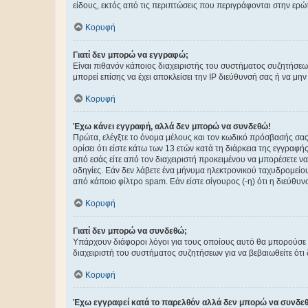
είδους, εκτός από τις περιπτώσεις που περιγράφονται στην ερ
Κορυφή
Γιατί δεν μπορώ να εγγραφώ;
Είναι πιθανόν κάποιος διαχειριστής του συστήματος συζητήσεω
μπορεί επίσης να έχει αποκλείσει την IP διεύθυνσή σας ή να μ
Κορυφή
Έχω κάνει εγγραφή, αλλά δεν μπορώ να συνδεθώ!
Πρώτα, ελέγξτε το όνομα μέλους και τον κωδικό πρόσβασής σας.
ορίσει ότι είστε κάτω των 13 ετών κατά τη διάρκεια της εγγραφ
από εσάς είτε από τον διαχειριστή προκειμένου να μπορέσετε ν
οδηγίες. Εάν δεν λάβετε ένα μήνυμα ηλεκτρονικού ταχυδρομείο
από κάποιο φίλτρο spam. Εάν είστε σίγουρος (-η) ότι η διεύθυ
Κορυφή
Γιατί δεν μπορώ να συνδεθώ;
Υπάρχουν διάφοροι λόγοι για τους οποίους αυτό θα μπορούσε να
διαχειριστή του συστήματος συζητήσεων για να βεβαιωθείτε ότι δ
Κορυφή
Έχω εγγραφεί κατά το παρελθόν αλλά δεν μπορώ να συνδε