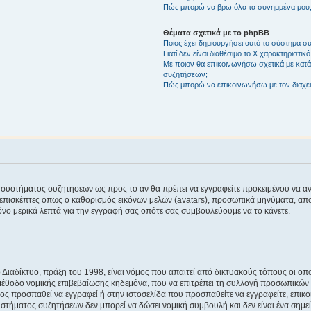
Πώς μπορώ να βρω όλα τα συνημμένα μου
Θέματα σχετικά με το phpBB
Ποιος έχει δημιουργήσει αυτό το σύστημα 
Γιατί δεν είναι διαθέσιμο το Χ χαρακτηριστικό
Με ποιον θα επικοινωνήσω σχετικά με κατάχ
συζητήσεων;
Πώς μπορώ να επικοινωνήσω με τον διαχει
του συστήματος συζητήσεων ως προς το αν θα πρέπει να εγγραφείτε προκειμένου να 
ε επισκέπτες όπως ο καθορισμός εικόνων μελών (avatars), προσωπικά μηνύματα, 
μόνο μερικά λεπτά για την εγγραφή σας οπότε σας συμβουλεύουμε να το κάνετε.
ιαδίκτυο, πράξη του 1998, είναι νόμος που απαιτεί από δικτυακούς τόπους οι ο
μέθοδο νομικής επιβεβαίωσης κηδεμόνα, που να επιτρέπει τη συλλογή προσωπικών 
ποίος προσπαθεί να εγγραφεί ή στην ιστοσελίδα που προσπαθείτε να εγγραφείτε, επ
 συστήματος συζητήσεων δεν μπορεί να δώσει νομική συμβουλή και δεν είναι ένα ση