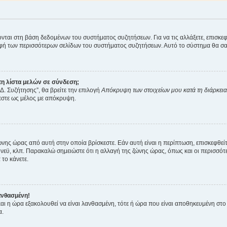
ύονται στη βάση δεδομένων του συστήματος συζητήσεων. Για να τις αλλάξετε, επισκ
 των περισσότερων σελίδων του συστήματος συζητήσεων. Αυτό το σύστημα θα σας επ
η λίστα μελών σε σύνδεση;
Δ. Συζήτησης”, θα βρείτε την επιλογή
Απόκρυψη των στοιχείων μου κατά τη διάρκει
ζεστε ως μέλος με απόκρυψη.
ζώνης ώρας από αυτή στην οποία βρίσκεστε. Εάν αυτή είναι η περίπτωση, επισκεφθεί
 Σίδνεϋ, κλπ. Παρακαλώ σημειώστε ότι η αλλαγή της ζώνης ώρας, όπως και οι περισσ
 το κάνετε.
ανθασμένη!
 και η ώρα εξακολουθεί να είναι λανθασμένη, τότε ή ώρα που είναι αποθηκευμένη στ
α.