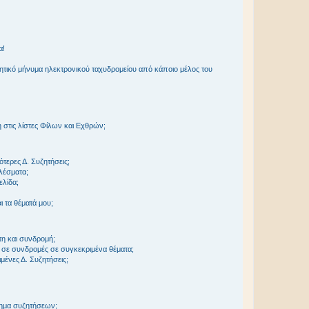
α!
τικό μήνυμα ηλεκτρονικού ταχυδρομείου από κάποιο μέλος του
στις λίστες Φίλων και Εχθρών;
τερες Δ. Συζητήσεις;
ελέσματα;
ελίδα;
 τα θέματά μου;
τη και συνδρομή;
 σε συνδρομές σε συγκεκριμένα θέματα;
ένες Δ. Συζητήσεις;
τημα συζητήσεων;