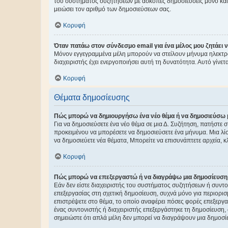
του συστήματος συζητήσεων με άσκοπες δημοσιεύσεις μόνο και 
μειώσει τον αριθμό των δημοσιεύσεων σας.
Κορυφή
Όταν πατάω στον σύνδεσμο email για ένα μέλος μου ζητάει 
Μόνον εγγεγραμμένα μέλη μπορούν να στείλουν μήνυμα ηλεκτρ
διαχειριστής έχει ενεργοποιήσει αυτή τη δυνατότητα. Αυτό γί
Κορυφή
Θέματα δημοσίευσης
Πώς μπορώ να δημιουργήσω ένα νέο θέμα ή να δημοσιεύσω 
Για να δημοσιεύσετε ένα νέο θέμα σε μια Δ. Συζήτηση, πατήστε 
προκειμένου να μπορέσετε να δημοσιεύσετε ένα μήνυμα. Μια λίσ
να δημοσιεύετε νέα θέματα, Μπορείτε να επισυνάπτετε αρχεία, κ
Κορυφή
Πώς μπορώ να επεξεργαστώ ή να διαγράψω μια δημοσίευση
Εάν δεν είστε διαχειριστής του συστήματος συζητήσεων ή συντο
επεξεργασίας στη σχετική δημοσίευση, συχνά μόνο για περιορισ
επιστρέψετε στο θέμα, το οποίο αναφέρει πόσες φορές επεξεργασ
ένας συντονιστής ή διαχειριστής επεξεργάστηκε τη δημοσίευση,
σημειώστε ότι απλά μέλη δεν μπορεί να διαγράψουν μια δημοσίε