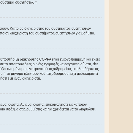
 σύστημα συζητήσεων;”.
ραφούν. Κάποιος διαχειριστής του συστήματος συζητήσεων
άποιον διαχειριστή του συστήματος συζητήσεων για βοήθεια.
η υποστήριξη διακήρυξης COPPA είναι ενεργοποιημένη και έχετε
σεων απαιτούν όλες οι νέες εγγραφές να ενεργοποιούνται, είτε
 λάβει ένα μήνυμα ηλεκτρονικού ταχυδρομείου, ακολουθήστε τις
υ ή το μήνυμα ηλεκτρονικού ταχυδρομείου, έχει μπλοκαριστεί
σετε με έναν διαχειριστή.
ίναι σωστά. Αν είναι σωστά, επικοινωνήστε με κάποιον
οιο σφάλμα στις ρυθμίσεις και να χρειάζεται να το διορθώσει.