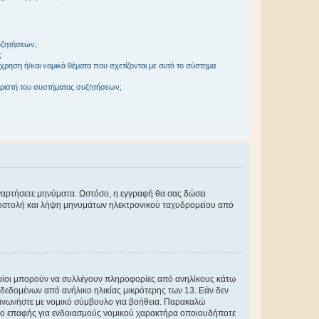
;
συζητήσεων;
;
ρηση ή/και νομικά θέματα που σχετίζονται με αυτό το σύστημα
ριστή του συστήματος συζητήσεων;
αναρτήσετε μηνύματα. Ωστόσο, η εγγραφή θα σας δώσει
αποστολή και λήψη μηνυμάτων ηλεκτρονικού ταχυδρομείου από
ποίοι μπορούν να συλλέγουν πληροφορίες από ανηλίκους κάτω
δεδομένων από ανήλικο ηλικίας μικρότερης των 13. Εάν δεν
ικοινωνήστε με νομικό σύμβουλο για βοήθεια. Παρακαλώ
μείο επαφής για ενδοιασμούς νομικού χαρακτήρα οποιουδήποτε