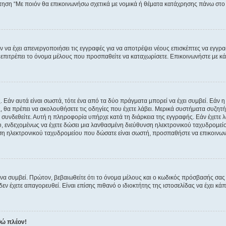
ώτηση “Με ποιόν θα επικοινωνήσω σχετικά με νομικά ή θέματα κατάχρησης πάνω στο
ν να έχει απενεργοποιήσει τις εγγραφές για να αποτρέψει νέους επισκέπτες να εγγ
ην επιτρέπει το όνομα μέλους που προσπαθείτε να καταχωρίσετε. Επικοινωνήστε με κ
 Εάν αυτά είναι σωστά, τότε ένα από τα δύο πράγματα μπορεί να έχει συμβεί. Εάν 
ής, θα πρέπει να ακολουθήσετε τις οδηγίες που έχετε λάβει. Μερικά συστήματα συζητή
α συνδεθείτε. Αυτή η πληροφορία υπήρχε κατά τη διάρκεια της εγγραφής. Εάν έχετε
υ, ενδεχομένως να έχετε δώσει μια λανθασμένη διεύθυνση ηλεκτρονικού ταχυδρομείο
νση ηλεκτρονικού ταχυδρομείου που δώσατε είναι σωστή, προσπαθήστε να επικοινωνή
 συμβεί. Πρώτον, βεβαιωθείτε ότι το όνομα μέλους και ο κωδικός πρόσβασής σας ε
εν έχετε απαγορευθεί. Είναι επίσης πιθανό ο ιδιοκτήτης της ιστοσελίδας να έχει κάπ
θώ πλέον!