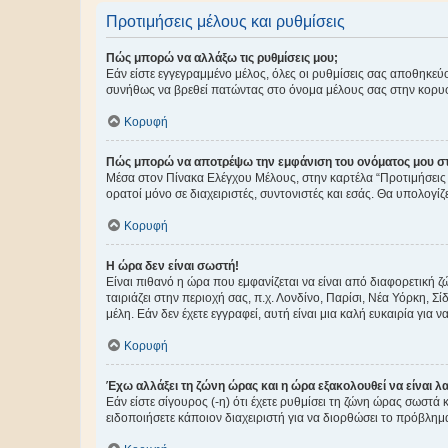
Προτιμήσεις μέλους και ρυθμίσεις
Πώς μπορώ να αλλάξω τις ρυθμίσεις μου;
Εάν είστε εγγεγραμμένο μέλος, όλες οι ρυθμίσεις σας αποθηκε
συνήθως να βρεθεί πατώντας στο όνομα μέλους σας στην κορυφή
Κορυφή
Πώς μπορώ να αποτρέψω την εμφάνιση του ονόματος μου στ
Μέσα στον Πίνακα Ελέγχου Μέλους, στην καρτέλα “Προτιμήσεις 
ορατοί μόνο σε διαχειριστές, συντονιστές και εσάς. Θα υπολογί
Κορυφή
Η ώρα δεν είναι σωστή!
Είναι πιθανό η ώρα που εμφανίζεται να είναι από διαφορετική 
ταιριάζει στην περιοχή σας, π.χ. Λονδίνο, Παρίσι, Νέα Υόρκη,
μέλη. Εάν δεν έχετε εγγραφεί, αυτή είναι μια καλή ευκαιρία για να
Κορυφή
Έχω αλλάξει τη ζώνη ώρας και η ώρα εξακολουθεί να είναι λ
Εάν είστε σίγουρος (-η) ότι έχετε ρυθμίσει τη ζώνη ώρας σωστά
ειδοποιήσετε κάποιον διαχειριστή για να διορθώσει το πρόβλημ