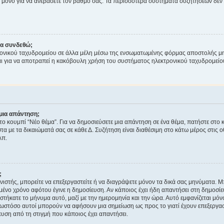
μόνο για να ανεβάσετε τον βαθμό σας. Τα περισσότερα συστήματα συζητήσεων δεν τ
να συνδεθώ;
ονικού ταχυδρομείου σε άλλα μέλη μέσω της ενσωματωμένης φόρμας αποστολής μη
νεται για να αποτραπεί η κακόβουλη χρήση του συστήματος ηλεκτρονικού ταχυδρομεί
μια απάντηση;
στο κουμπί “Νέο θέμα”. Για να δημοσιεύσετε μια απάντηση σε ένα θέμα, πατήστε στο 
τα με τα δικαιώματά σας σε κάθε Δ. Συζήτηση είναι διαθέσιμη στο κάτω μέρος στις 
λπ.
;
νιστής, μπορείτε να επεξεργαστείτε ή να διαγράψετε μόνον τα δικά σας μηνύματα. 
μένο χρόνο αφότου έγινε η δημοσίευση. Αν κάποιος έχει ήδη απαντήσει στη δημοσίε
τήκατε το μήνυμα αυτό, μαζί με την ημερομηνία και την ώρα. Αυτό εμφανίζεται μόνο
 ωστόσο αυτοί μπορούν να αφήσουν μια σημείωση ως προς το γιατί έχουν επεξεργασ
υση από τη στιγμή που κάποιος έχει απαντήσει.