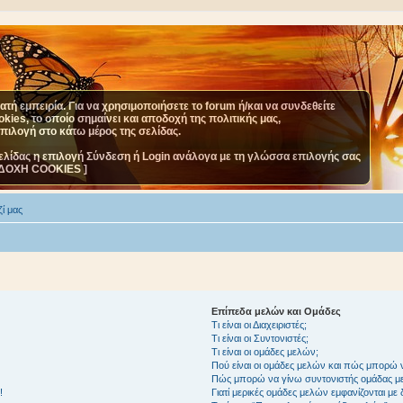
τή εμπειρία. Για να χρησιμοποιήσετε το forum ή/και να συνδεθείτε
ies, το οποίο σημαίνει και αποδοχή της πολιτικής μας,
επιλογή στο κάτω μέρος της σελίδας.
ελίδας η επιλογή Σύνδεση ή Login ανάλογα με τη γλώσσα επιλογής σας
ΔΟΧΗ COOKIES ]
ί μας
Επίπεδα μελών και Ομάδες
Τι είναι οι Διαχειριστές;
Τι είναι οι Συντονιστές;
Τι είναι οι ομάδες μελών;
Πού είναι οι ομάδες μελών και πώς μπορώ 
Πώς μπορώ να γίνω συντονιστής ομάδας μ
!
Γιατί μερικές ομάδες μελών εμφανίζονται με