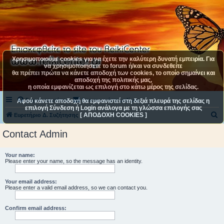
Χρησιμοποιούμε cookies για να έχετε την καλύτερη δυνατή εμπειρία. Για
να χρησιμοποιήσετε το forum ή/και να συνδεθείτε
θα πρέπει πρώτα να κάνετε αποδοχή των cookies, το οποίο σημαίνει και
αποδοχή της πολιτικής μας,
η οποία εμφανίζεται ως επιλογή στο κάτω μέρος της σελίδας.
Συχνές ερωτήσεις
Επικοινωνήστε μαζί μας
Αφού κάνετε αποδοχή θα εμφανιστεί στη δεξιά πλευρά της σελίδας η
επιλογή Σύνδεση ή Login ανάλογα με τη γλώσσα επιλογής σας
[ ΑΠΟΔΟΧΗ COOKIES ]
Α
Ευρετήριο Δ. Συζήτησης
ν
Contact Admin
α
ζ
Your name:
Please enter your name, so the message has an identity.
ή
τ
Your email address:
η
Please enter a valid email address, so we can contact you.
σ
Confirm email address:
η