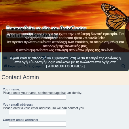
Χρησιμοποιούμε cookies για να έχετε την καλύτερη δυνατή εμπειρία. Για
να χρησιμοποιήσετε το forum ή/και να συνδεθείτε
θα πρέπει πρώτα να κάνετε αποδοχή των cookies, το οποίο σημαίνει και
αποδοχή της πολιτικής μας,
η οποία εμφανίζεται ως επιλογή στο κάτω μέρος της σελίδας.
Συχνές ερωτήσεις
Επικοινωνήστε μαζί μας
Αφού κάνετε αποδοχή θα εμφανιστεί στη δεξιά πλευρά της σελίδας η
επιλογή Σύνδεση ή Login ανάλογα με τη γλώσσα επιλογής σας
[ ΑΠΟΔΟΧΗ COOKIES ]
Α
Ευρετήριο Δ. Συζήτησης
ν
Contact Admin
α
ζ
Your name:
Please enter your name, so the message has an identity.
ή
τ
Your email address:
η
Please enter a valid email address, so we can contact you.
σ
Confirm email address:
η