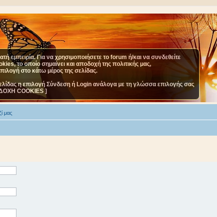
τή εμπειρία. Για να χρησιμοποιήσετε το forum ή/και να συνδεθείτε
ies, το οποίο σημαίνει και αποδοχή της πολιτικής μας,
επιλογή στο κάτω μέρος της σελίδας.
ελίδας η επιλογή Σύνδεση ή Login ανάλογα με τη γλώσσα επιλογής σας
ΔΟΧΗ COOKIES ]
ί μας